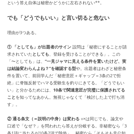
という答え自体は秘密かどうかに左右されない**。
でも「どうでもいい」と言い切ると危ない
理由が3つある。
① 「としても」が出題者のサイン
設問は「秘密にすることが請
求されていた
としても
、登録を受けることができる」。この
「〜としても」は、
“一見ジャマに見える条件を置いたけど、実
は結論変わらんよね？”を確認する型
や。出題者はわざと秘密条
件を置いて、前回学んだ「秘密意匠＋ギャップ＝3条の2で拒
絶」に脊髄反射でハマる受験生を釣りにきてる。「どうでもい
い」と分かるためには、
10条で関連意匠が完璧に保護されてる
こと
を知ってなあかん。無視じゃなくて「検討した上で打ち消
す」。
② 通る条文（＝説明の中身）は変わる
○×は同じでも、論文や
口述で「なぜ？」を問われたら答えが分岐する。非秘密なら「3
条1項に当たるが10条2項で除外」、秘密なら「そもそも非公知