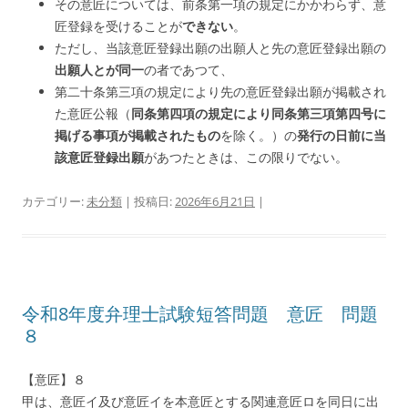
その意匠については、前条第一項の規定にかかわらず、意
匠登録を受けることが
できない
。
ただし、当該意匠登録出願の出願人と先の意匠登録出願の
出願人とが同一
の者であつて、
第二十条第三項の規定により先の意匠登録出願が掲載され
た意匠公報（
同条第四項の規定により同条第三項第四号に
掲げる事項が掲載されたもの
を除く。）の
発行の日前に当
該意匠登録出願
があつたときは、この限りでない。
カテゴリー:
未分類
| 投稿日:
2026年6月21日
|
令和8年度弁理士試験短答問題 意匠 問題
８
【意匠】８
甲は、意匠イ及び意匠イを本意匠とする関連意匠ロを同日に出