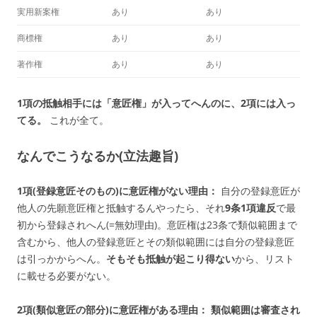
実用新案権
あり
あり
商標権
あり
あり
著作権
あり
あり
1項の抵触相手には「意匠権」が入ってへんのに、2項には入っ
てる。
これが全て。
なんでこうなるか(立法趣旨)
1項(登録意匠そのもの)に意匠権がない理由：
自分の登録意匠が
他人の先願意匠権と抵触するんやったら、それ
9条1項違反
で最
初から登録されへん(=無効理由)。意匠権は23条で類似範囲まで
含むから、他人の登録意匠とその類似範囲には自分の登録意匠
は引っかからへん。
そもそも抵触が起こり得ない
から、リスト
に載せる必要がない。
2項(類似意匠の部分)に意匠権がある理由：
類似範囲は審査され