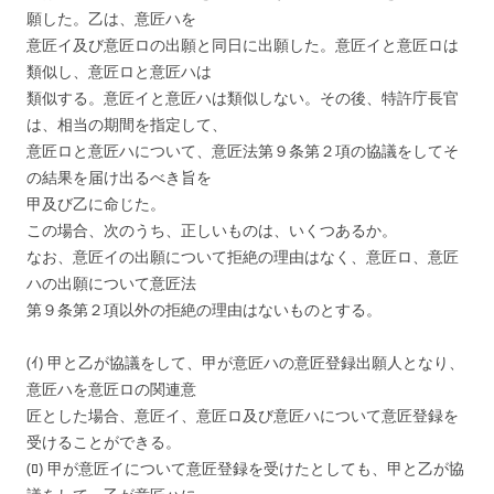
願した。乙は、意匠ハを
意匠イ及び意匠ロの出願と同日に出願した。意匠イと意匠ロは
類似し、意匠ロと意匠ハは
類似する。意匠イと意匠ハは類似しない。その後、特許庁長官
は、相当の期間を指定して、
意匠ロと意匠ハについて、意匠法第９条第２項の協議をしてそ
の結果を届け出るべき旨を
甲及び乙に命じた。
この場合、次のうち、正しいものは、いくつあるか。
なお、意匠イの出願について拒絶の理由はなく、意匠ロ、意匠
ハの出願について意匠法
第９条第２項以外の拒絶の理由はないものとする。
(ｲ) 甲と乙が協議をして、甲が意匠ハの意匠登録出願人となり、
意匠ハを意匠ロの関連意
匠とした場合、意匠イ、意匠ロ及び意匠ハについて意匠登録を
受けることができる。
(ﾛ) 甲が意匠イについて意匠登録を受けたとしても、甲と乙が協