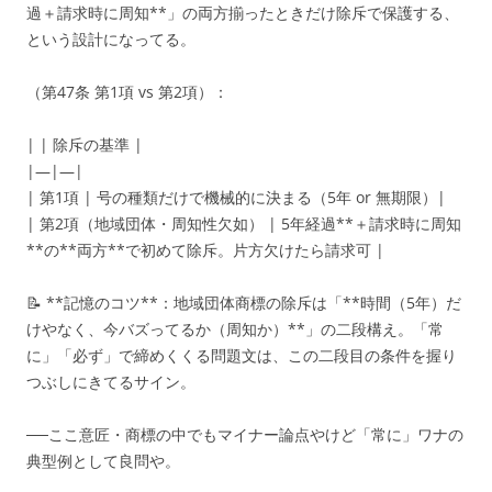
過＋請求時に周知**」の両方揃ったときだけ除斥で保護する、
という設計になってる。
（第47条 第1項 vs 第2項）：
| | 除斥の基準 |
|—|—|
| 第1項 | 号の種類だけで機械的に決まる（5年 or 無期限）|
| 第2項（地域団体・周知性欠如） | 5年経過**＋請求時に周知
**の**両方**で初めて除斥。片方欠けたら請求可 |
📝 **記憶のコツ**：地域団体商標の除斥は「**時間（5年）だ
けやなく、今バズってるか（周知か）**」の二段構え。「常
に」「必ず」で締めくくる問題文は、この二段目の条件を握り
つぶしにきてるサイン。
──ここ意匠・商標の中でもマイナー論点やけど「常に」ワナの
典型例として良問や。