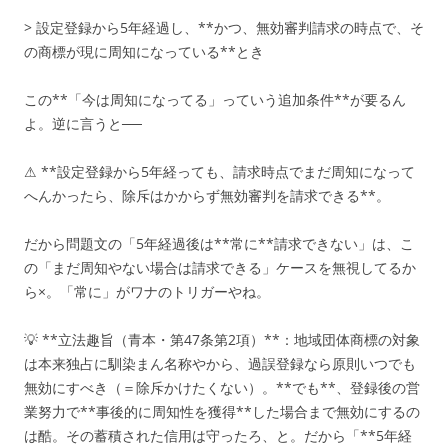
> 設定登録から5年経過し、**かつ、無効審判請求の時点で、そ
の商標が現に周知になっている**とき
この**「今は周知になってる」っていう追加条件**が要るん
よ。逆に言うと──
⚠ **設定登録から5年経っても、請求時点でまだ周知になって
へんかったら、除斥はかからず無効審判を請求できる**。
だから問題文の「5年経過後は**常に**請求できない」は、こ
の「まだ周知やない場合は請求できる」ケースを無視してるか
ら×。「常に」がワナのトリガーやね。
💡 **立法趣旨（青本・第47条第2項）**：地域団体商標の対象
は本来独占に馴染まん名称やから、過誤登録なら原則いつでも
無効にすべき（＝除斥かけたくない）。**でも**、登録後の営
業努力で**事後的に周知性を獲得**した場合まで無効にするの
は酷。その蓄積された信用は守ったろ、と。だから「**5年経