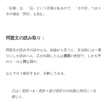
「以後」は、「以」という言葉があるので、「その日」つまり
今の場合「同日」も含む。
問題文の読み取り：
問題文の読み方の話やんな。結論から言うと、文法的には一通
りにしか読めへん。乙が出願したんは
意匠ハだけ
で、しかも甲
のイ・ロと
同じ日
や。
なんでそう確定するか、分解してみる。
乙は / 意匠ハを / 意匠イ及び意匠ロの出願と同日に / 出
願した。