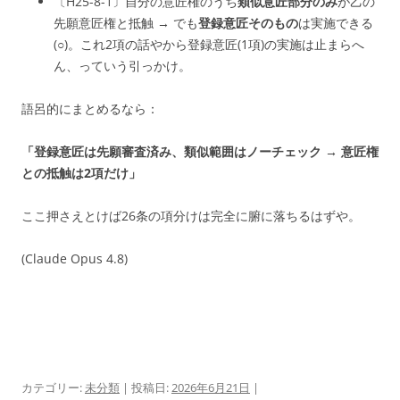
〔H25-8-1〕自分の意匠権のうち
類似意匠部分のみ
が乙の
先願意匠権と抵触 → でも
登録意匠そのもの
は実施できる
(○)。これ2項の話やから登録意匠(1項)の実施は止まらへ
ん、っていう引っかけ。
語呂的にまとめるなら：
「登録意匠は先願審査済み、類似範囲はノーチェック → 意匠権
との抵触は2項だけ」
ここ押さえとけば26条の項分けは完全に腑に落ちるはずや。
(Claude Opus 4.8)
カテゴリー:
未分類
| 投稿日:
2026年6月21日
|