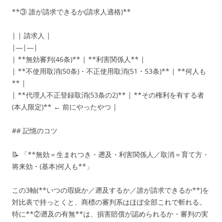
**③ 誰が請求できるか(請求人適格)**
| | 請求人 |
|—|—|
| **無効審判(46条)** | **利害関係人** |
| **不使用取消(50条)・不正使用取消(51・53条)** | **何人も
** |
| **代理人不正登録取消(53条の2)** | **その権利を有する者
(本人限定)** ← 前にやったやつ |
## 記憶のコツ
📝 「**無効＝生まれつき・遡及・利害関係人／取消＝育て方・
将来効・(基本)何人も**」
この3軸(**いつの瑕疵か／遡及するか／誰が請求できるか**)を
対比表で持っとくと、商標の審判系はほぼ全部これで斬れる。
特に**②遡及の有無**は、損害賠償が認められるか・審判の実