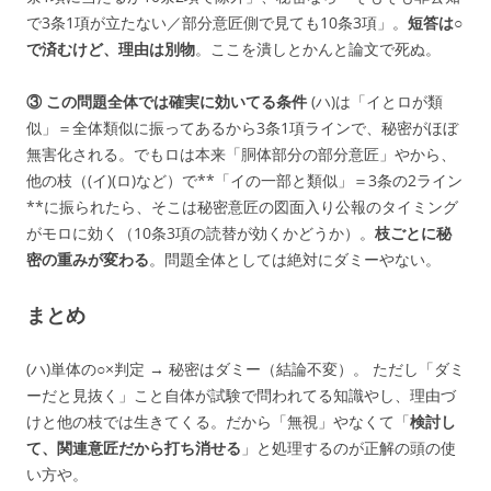
で3条1項が立たない／部分意匠側で見ても10条3項」。
短答は○
で済むけど、理由は別物
。ここを潰しとかんと論文で死ぬ。
③ この問題全体では確実に効いてる条件
(ハ)は「イとロが類
似」＝全体類似に振ってあるから3条1項ラインで、秘密がほぼ
無害化される。でもロは本来「胴体部分の部分意匠」やから、
他の枝（(イ)(ロ)など）で**「イの一部と類似」＝3条の2ライン
**に振られたら、そこは秘密意匠の図面入り公報のタイミング
がモロに効く（10条3項の読替が効くかどうか）。
枝ごとに秘
密の重みが変わる
。問題全体としては絶対にダミーやない。
まとめ
(ハ)単体の○×判定 → 秘密はダミー（結論不変）。 ただし「ダミ
ーだと見抜く」こと自体が試験で問われてる知識やし、理由づ
けと他の枝では生きてくる。だから「無視」やなくて「
検討し
て、関連意匠だから打ち消せる
」と処理するのが正解の頭の使
い方や。