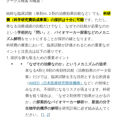
グーグル検索 AI概要：
純粋な臨床試験（単剤vs.２剤の治療効果比較など）でも、
科研
費（科学研究費助成事業）の採択は十分に可能
です。ただし、
単なる治療成績の比較だけでなく、なぜその比較が必要なのか
という
学術的な「問い」
と、
バイオマーカー探索などのメカニ
ズム解明
をセットにすることが採択の鍵となります。
科研費の審査において、臨床試験が評価されるための重要なポ
イントと注意点は以下の通りです。
1. 採択を勝ち取るための重要ポイント
「なぜその治療なのか」というメカニズムの追求
:
単なるA剤とB剤の有効性比較（治療効果のデータ収
集）だけでは、臨床試験を主な目的とする公的資金
（
AMED（日本医療研究開発機構）
など）の領域と
みなされ、不採択になるリスクが高まります。科研
費を狙う場合は、「なぜ２剤併用で効果が上がるの
か」の
探索的なバイオマーカー解析
や、
新規の分子
生物学的機序の解明
を研究計画に必ず組み込んでく
ださい。
[
1
,
2
]