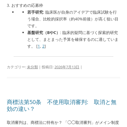
3. おすすめの応募枠
若手研究
: 臨床医が自身のアイデアで臨床試験を行
う場合、比較的採択率（約40%前後）が高く狙い目
です。
基盤研究（BやC）
: 臨床的疑問に基づく探索的研究
として、まとまった予算を確保するのに適していま
す。
[
1
,
2
]
カテゴリー:
未分類
| 投稿日:
2026年7月13日
|
商標法第50条 不使用取消審判: 取消と無
効の違い？
取消審判は、商標法に特有か？ 「◯◯取消審判」がメイン制度