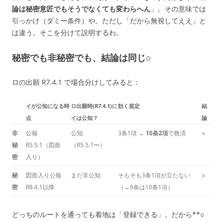
論は秘密意匠でもそうでなくても変わらへん
」。その意味では
引っかけ（ダミー条件）や。ただし「だから無視してええ」と
は違う。そこを分けて説明するわ。
秘密でも非秘密でも、結論は同じ○
ロの出願 R7.4.1 で場合分けしてみると：
イが公知になる時
ロ出願時(R7.4.1)に
効く規定
結
点
イは公知？
論
非
公報
公知
3条1項 →
10条2項
で救済
○
秘
R5.5.1（図面
（R5.5.1〜）
密
入り）
秘
図面入り公報
まだ非公知
そもそも3条1項が立たない
○
密
R8.4.1以降
（→9条は10条1項）
どっちのルートを通っても着地は「登録できる」。だから**○