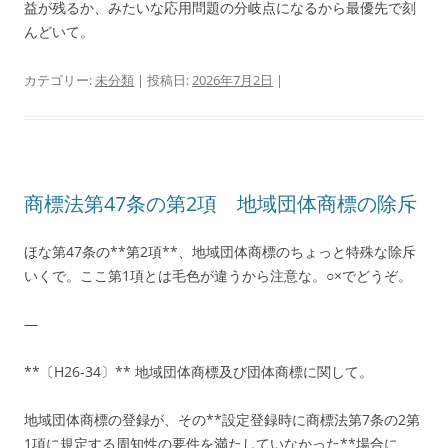
益が残るか、みたいな応用問題の分岐点になるから最優先で刻
んどいて。
カテゴリー:
未分類
| 投稿日:
2026年7月2日
|
商標法第47条の第2項 地域団体商標の除斥
ほな第47条の**第2項**、地域団体商標のちょっと特殊な除斥
いくで。ここ第1項とは毛色が違うから注意な。○×でどうぞ。
—
**〔H26-34〕** 地域団体商標及び団体商標に関して。
地域団体商標の登録が、その**設定登録時に商標法第7条の2第
1項に規定する周知性の要件を満たしていなかった**場合に