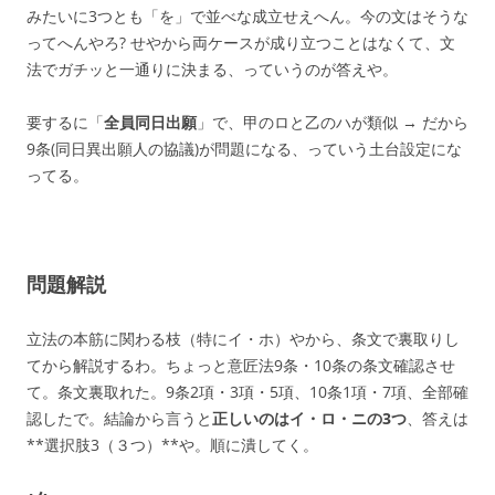
みたいに3つとも「を」で並べな成立せえへん。今の文はそうな
ってへんやろ? せやから両ケースが成り立つことはなくて、文
法でガチッと一通りに決まる、っていうのが答えや。
要するに「
全員同日出願
」で、甲のロと乙のハが類似 → だから
9条(同日異出願人の協議)が問題になる、っていう土台設定にな
ってる。
問題解説
立法の本筋に関わる枝（特にイ・ホ）やから、条文で裏取りし
てから解説するわ。ちょっと意匠法9条・10条の条文確認させ
て。条文裏取れた。9条2項・3項・5項、10条1項・7項、全部確
認したで。結論から言うと
正しいのはイ・ロ・ニの3つ
、答えは
**選択肢3（３つ）**や。順に潰してく。