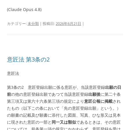
(Claude Opus 4.8)
カテゴリー:
未分類
| 投稿日:
2026年6月21日
|
意匠法 第3条の2
意匠法
第3条の2 意匠登録出願に係る意匠が、当該意匠登録
出願の日
前
の他の意匠登録出願であつて当該意匠登録
出願後
に第二十条
第三項又は第六十六条第三項の規定により
意匠公報に掲載
され
たもの（以下この条において「先の意匠登録出願」という。）
の願書の記載及び願書に添付した図面、写真、ひな形又は見本
に現された意匠の一部と
同一又は類似
であるときは、その意匠
については、前条第一項の規定にかかわらず、意匠登録を受け