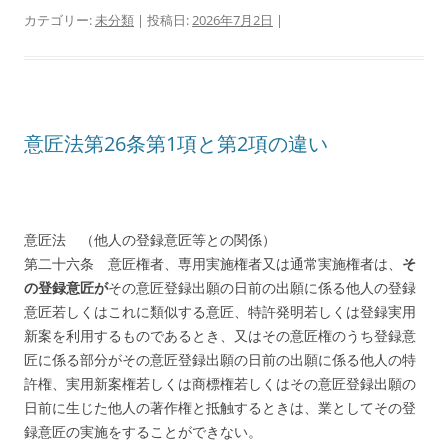
カテゴリー:
未分類
| 投稿日:
2026年7月2日
|
意匠法第26条第1項と第2項の違い
意匠法 （他人の登録意匠等との関係）
第二十六条 意匠権者、専用実施権者又は通常実施権者は、
そ
の登録意匠が
その意匠登録出願の日前の出願に係る他人の登録
意匠若しくはこれに類似する意匠、特許発明若しくは登録実用
新案を利用するものであるとき、又はその意匠権のうち登録意
匠に係る部分がその意匠登録出願の日前の出願に係る
他人の特
許権、実用新案権若しくは商標権若しくはその意匠登録出願の
日前に生じた他人の著作権
と抵触するときは、業としてその登
録意匠の実施をすることができない。