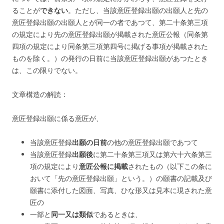
ることが
できない
。
ただし、当該意匠登録出願の出願人と先の
意匠登録出願の出願人とが同一の者であつて、第二十条第三項
の規定により先の意匠登録出願が掲載された意匠公報（同条第
四項の規定により同条第三項第四号に掲げる事項が掲載された
ものを除く。）の発行の日前に当該意匠登録出願があつたとき
は、この限りでない。
文章構造の解読：
意匠登録出願に係る意匠が、
当該意匠登録
出願の日前
の他の意匠登録出願であつて
当該意匠登録
出願後
に第二十条第三項又は第六十六条第三
項の規定により
意匠公報に掲載
されたもの（以下この条に
おいて「先の意匠登録出願」という。）の願書の記載及び
願書に添付した図面、写真、ひな形又は見本に現された意
匠の
一部と
同一又は類似
であるときは、