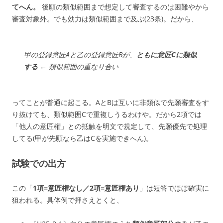
てへん。
後願の類似範囲まで想定して審査するのは困難やから
審査対象外。でも効力は類似範囲まで及ぶ(23条)。だから、
甲の登録意匠Aと乙の登録意匠Bが、
ともに意匠Cに類似
する
← 類似範囲の重なり合い
ってことが普通に起こる。AとBは互いに非類似で先願審査をす
り抜けても、類似範囲Cで重複しうるわけや。だから2項では
「他人の意匠権」との抵触を明文で規定して、先願優先で処理
してる(甲が先願なら乙はCを実施できへん)。
試験での出方
この「
1項=意匠権なし／2項=意匠権あり
」は短答でほぼ確実に
狙われる。具体例で押さえとくと、