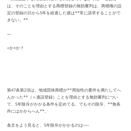
は、そのことを理由とする商標登録の無効審判は、商標権の設
定の登録の日から5年を経過した後は**常に請求することがで
きない。**
—
○か×か？
第47条第2項は、地域団体商標が**周知性の要件を満たしてへ
んかった**（＝過誤登録）ことを理由とする無効審判につい
て、5年除斥がかかる条件を定めてる。でもその除斥、**無条
件にはかからへん**。
条文をよう見ると、5年除斥がかかるのは──