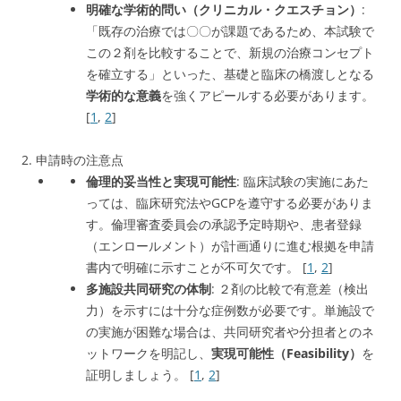
明確な学術的問い（クリニカル・クエスチョン）
:
「既存の治療では〇〇が課題であるため、本試験で
この２剤を比較することで、新規の治療コンセプト
を確立する」といった、基礎と臨床の橋渡しとなる
学術的な意義
を強くアピールする必要があります。
[
1
,
2
]
2. 申請時の注意点
倫理的妥当性と実現可能性
: 臨床試験の実施にあた
っては、臨床研究法やGCPを遵守する必要がありま
す。倫理審査委員会の承認予定時期や、患者登録
（エンロールメント）が計画通りに進む根拠を申請
書内で明確に示すことが不可欠です。
[
1
,
2
]
多施設共同研究の体制
: ２剤の比較で有意差（検出
力）を示すには十分な症例数が必要です。単施設で
の実施が困難な場合は、共同研究者や分担者とのネ
ットワークを明記し、
実現可能性（Feasibility）
を
証明しましょう
。
[
1
,
2
]