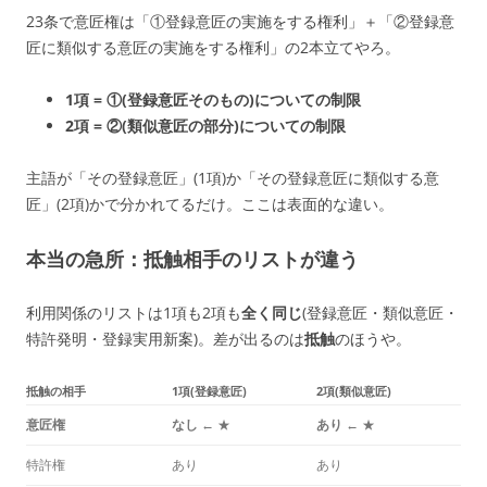
23条で意匠権は「①登録意匠の実施をする権利」＋「②登録意
匠に類似する意匠の実施をする権利」の2本立てやろ。
1項 = ①(登録意匠そのもの)についての制限
2項 = ②(類似意匠の部分)についての制限
主語が「その登録意匠」(1項)か「その登録意匠に類似する意
匠」(2項)かで分かれてるだけ。ここは表面的な違い。
本当の急所：抵触相手のリストが違う
利用関係のリストは1項も2項も
全く同じ
(登録意匠・類似意匠・
特許発明・登録実用新案)。差が出るのは
抵触
のほうや。
抵触の相手
1項(登録意匠)
2項(類似意匠)
意匠権
なし
← ★
あり
← ★
特許権
あり
あり