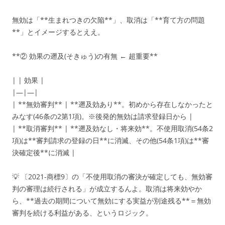
無効は「**生まれつきの欠陥**」、取消は「**育て方の問題
**」とイメージするとええ。
**② 効果の遡及(そきゅう)の有無 ← 超重要**
| | 効果 |
|—|—|
| **無効審判** | **遡及効あり**。初めから存在しなかったと
みなす(46条の2第1項)。※後発的無効は請求登録日から |
| **取消審判** | **遡及効なし・将来効**。不使用取消(54条2
項)は**審判請求の登録の日**に消滅、その他(54条1項)は**審
決確定後**に消滅 |
💡 〔2021-商標9〕の「不使用取消の審決が確定しても、無効審
判の審理は続行される」が成立するんよ。取消は将来効やか
ら、**過去の期間について無効にする実益が別途残る**＝無効
審判を続ける利益がある、というロジック。