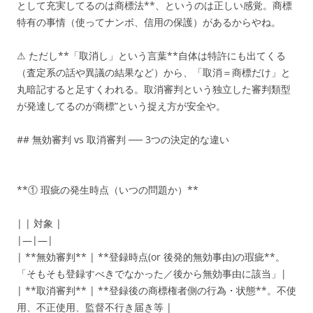
として充実してるのは商標法**、というのは正しい感覚。商標
特有の事情（使ってナンボ、信用の保護）があるからやね。
⚠ ただし**「取消し」という言葉**自体は特許にも出てくる
（査定系の話や異議の結果など）から、「取消＝商標だけ」と
丸暗記すると足すくわれる。取消審判という独立した審判類型
が発達してるのが商標”という捉え方が安全や。
## 無効審判 vs 取消審判 ── 3つの決定的な違い
**① 瑕疵の発生時点（いつの問題か）**
| | 対象 |
|—|—|
| **無効審判** | **登録時点(or 後発的無効事由)の瑕疵**。
「そもそも登録すべきでなかった／後から無効事由に該当」|
| **取消審判** | **登録後の商標権者側の行為・状態**。不使
用、不正使用、監督不行き届き等 |