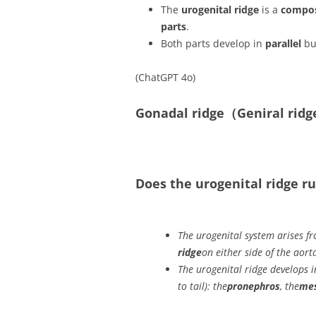
The
urogenital ridge
is a
compos
parts
.
Both parts develop in
parallel
but
(ChatGPT 4o)
Gonadal ridge（Geniral r
Does the urogenital ridge r
The urogenital system arises f
ridge
on either side of the aort
The urogenital ridge develops i
to tail): the
pronephros
, the
me