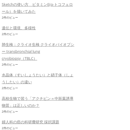
Sketchの使い方 ビタミンE(α-トコフェロ
ール）を描いてみた
2件のビュー
遺伝と環境、多様性
2件のビュー
肺生検：クライオ生検 クライオバイオプシ
ー transbronchial lung
cryobiopsy（TBLC）
2件のビュー
水晶体（すいしょうたい）と硝子体（しょ
うしたい）の違い
2件のビュー
高校生物で習う「アクチビン＝中胚葉誘導
物質」は正しいのか？
2件のビュー
婦人科の癌の科研費研究 採択課題
2件のビュー