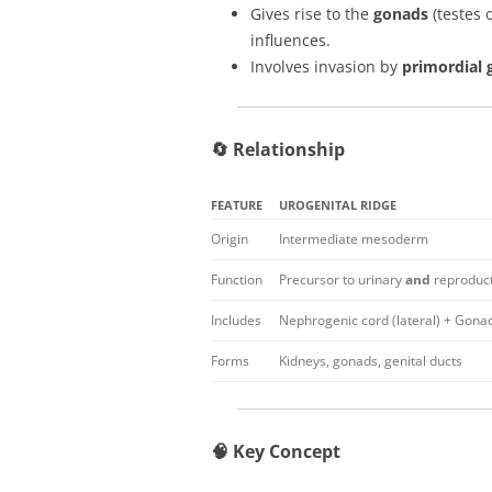
Gives rise to the
gonads
(testes 
influences.
Involves invasion by
primordial 
🔄
Relationship
FEATURE
UROGENITAL RIDGE
Origin
Intermediate mesoderm
Function
Precursor to urinary
and
reproduct
Includes
Nephrogenic cord (lateral) + Gonad
Forms
Kidneys, gonads, genital ducts
🧠 Key Concept