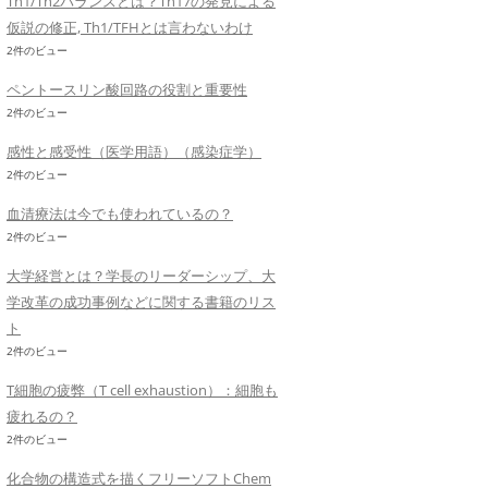
Th1/Th2バランスとは？Th17の発見による
仮説の修正, Th1/TFHとは言わないわけ
2件のビュー
ペントースリン酸回路の役割と重要性
2件のビュー
感性と感受性（医学用語）（感染症学）
2件のビュー
血清療法は今でも使われているの？
2件のビュー
大学経営とは？学長のリーダーシップ、大
学改革の成功事例などに関する書籍のリス
ト
2件のビュー
T細胞の疲弊（T cell exhaustion）：細胞も
疲れるの？
2件のビュー
化合物の構造式を描くフリーソフトChem