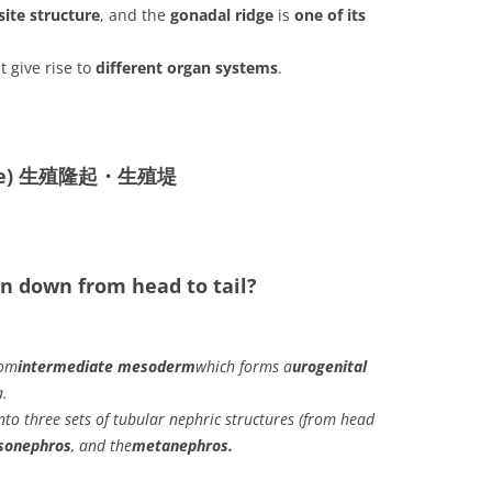
ite structure
, and the
gonadal ridge
is
one of its
 give rise to
different organ systems
.
idge) 生殖隆起・
生殖堤
un down from head to tail?
rom
intermediate mesoderm
which forms a
urogenital
a.
nto three sets of tubular nephric structures (from head
sonephros
, and the
metanephros.