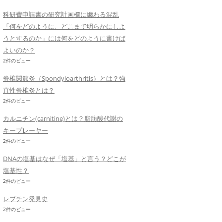
科研費申請書の研究計画欄に纏わる混乱
「何をどのように、どこまで明らかにしよ
うとするのか」には何をどのように書けば
よいのか？
2件のビュー
脊椎関節炎（Spondyloarthritis）とは？強
直性脊椎炎とは？
2件のビュー
カルニチン(carnitine)とは？脂肪酸代謝の
キープレーヤー
2件のビュー
DNAの塩基はなぜ「塩基」と言う？どこが
塩基性？
2件のビュー
レプチン発見史
2件のビュー