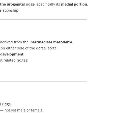
he urogenital ridge
, specifically its
medial portion
.
elationship:
derived from the
intermediate mesoderm
.
on either side of the dorsal aorta.
f development
.
ut related ridges:
 ridge.
— not yet male or female.