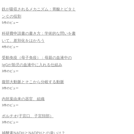
鉄が吸収されるメカニズム：胃酸とビタミ
ンＣの役割
5件のビュー
科研費申請書の書き方：学術的な問いを書
いて、差別化をはかろう
4件のビュー
受動免疫（母子免疫）：母親の血液中の
IgGが胎児の血液中に入れる仕組み
3件のビュー
腹部大動脈とそこから分岐する動脈
3件のビュー
内胚葉由来の器官、組織
3件のビュー
ポルチオ(子宮口、子宮頚部）
3件のビュー
補酵素NADHとNADPHとの違いは？