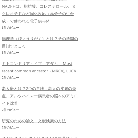
NADPHは、脂肪酸、コレステロール、ヌ
クレオチドなど同化反応（高分子の生合
成）で使われる電子供与体
3件のビュー
病理学（びょうりがく）とは？その学問の
目指すところ
3件のビュー
ミトコンドリア・イブ、アダム、 Most
recent common ancestor（MRCA), LUCA
2件のビュー
老人斑とは？2つの意味：老人の皮膚の斑
点、アルツハイマー病患者の脳へのアミロ
イド沈着
2件のビュー
研究のための論文・文献検索の方法
2件のビュー