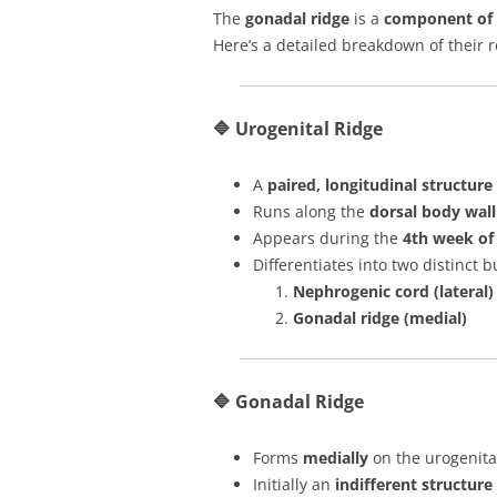
The
gonadal ridge
is a
component of t
Here’s a detailed breakdown of their r
🔷
Urogenital Ridge
A
paired, longitudinal structure
Runs along the
dorsal body wall
Appears during the
4th week o
Differentiates into two distinct b
Nephrogenic cord (lateral)
Gonadal ridge (medial)
🔷
Gonadal Ridge
Forms
medially
on the urogenital
Initially an
indifferent structure