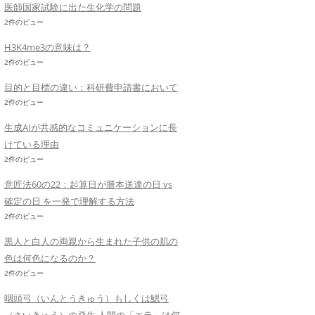
医師国家試験に出た生化学の問題
2件のビュー
H3K4me3の意味は？
2件のビュー
目的と目標の違い：科研費申請書において
2件のビュー
生成AIが共感的なコミュニケーションに長
けている理由
2件のビュー
意匠法60の22：起算日が謄本送達の日 vs
確定の日 を一発で理解する方法
2件のビュー
黒人と白人の両親から生まれた子供の肌の
色は何色になるのか？
2件のビュー
咽頭弓（いんとうきゅう）もしくは鰓弓