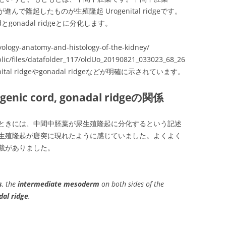
時期が進んで隆起したものが生殖隆起 Urogenital ridgeです。
dとgonadal ridgeとに分化します。
ology-anatomy-and-histology-of-the-kidney/
lic/files/datafolder_117/oldUo_20190821_033023_68_26
tal ridgeやgonadal ridgeなどが明確に示されています。
rogenic cord, gonadal ridgeの関係
ときには、中間中胚葉が尿生殖隆起に分化するという記述
生殖隆起が唐突に現れたように感じていました。よくよく
載がありました。
s
, the
intermediate mesoderm
on both sides of the
dal ridge
.