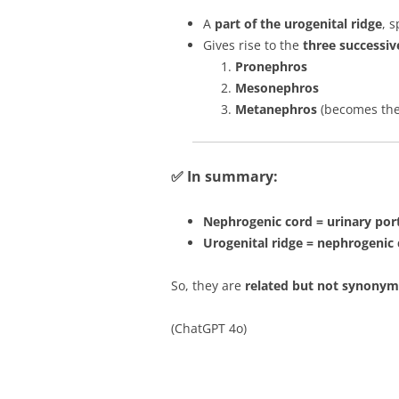
A
part of the urogenital ridge
, s
Gives rise to the
three successiv
Pronephros
Mesonephros
Metanephros
(becomes the
✅ In summary:
Nephrogenic cord = urinary port
Urogenital ridge = nephrogenic 
So, they are
related but not synony
(ChatGPT 4o)