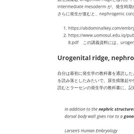
intermediate mesoderm が、発生
さらに発生が進むと、nephrogenic cor
https://abdominalkey.com/embry
https://www.uomosul.edu.iq/pub
8.pdf この講義資料には、urogeni
Urogenital ridge, neph
自分は最初に発生学の教科書を通読した
を読み落としたみたいで、尿生殖隆起や
読むとラーセンの発生学の教科書に、記
In addition to the
nephric structure
dorsal body wall gives rise to a
gona
Larsen’s Human Embryology