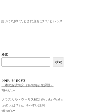
誤りは、誤りに気付いたときに直せばいいというス
検索
検索
popular posts
日本の脳波研究（科研費研究課題）
7件のビュー
クラスカル・ウォリス検定 (Kruskal-Wallis
test) とは？わかりやすい説明
6件のビュー