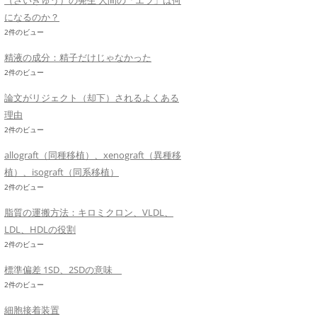
（さいきゅう）の発生 人間の「エラ」は何
になるのか？
2件のビュー
精液の成分：精子だけじゃなかった
2件のビュー
論文がリジェクト（却下）されるよくある
理由
2件のビュー
allograft（同種移植）、xenograft（異種移
植）、isograft（同系移植）
2件のビュー
脂質の運搬方法：キロミクロン、VLDL、
LDL、HDLの役割
2件のビュー
標準偏差 1SD、2SDの意味
2件のビュー
細胞接着装置