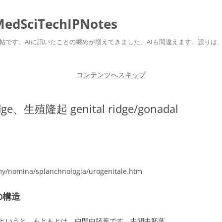
ciTechIPNotes
自身のための勉強帖です。AIに訊いたことの纏めが増えてきました。AIも間違えます。
コンテンツへスキップ
ge、生殖隆起 genital ridge/gonadal
my/nomina/splanchnologia/urogenitale.htm
eの構造
とは何か？というと、もともとは、中間中胚葉です。中間中胚葉