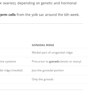
or ovaries), depending on genetic and hormonal
germ cells
from the yolk sac around the 6th week.
GONADAL RIDGE
Medial part of urogenital ridge
ive systems
Precursor to
gonads
(testis or ovary)
al ridge (medial)
Just the gonadal portion
Only the gonads