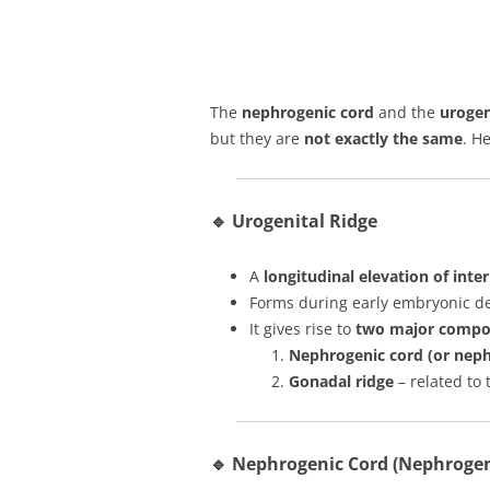
The
nephrogenic cord
and the
urogen
but they are
not exactly the same
. He
🔹
Urogenital Ridge
A
longitudinal elevation of in
Forms during early embryonic d
It gives rise to
two major compo
Nephrogenic cord (or neph
Gonadal ridge
– related to
🔹
Nephrogenic Cord (Nephrogen