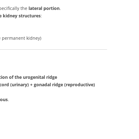
pecifically the
lateral portion
.
e kidney structures
:
 permanent kidney)
ion of the urogenital ridge
cord (urinary) + gonadal ridge (reproductive)
mous
.