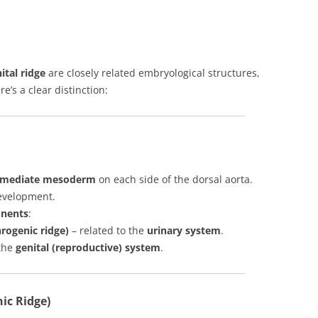
ital ridge
are closely related embryological structures,
re’s a clear distinction:
termediate mesoderm
on each side of the dorsal aorta.
evelopment.
nents
:
rogenic ridge)
– related to the
urinary system
.
 the
genital (reproductive) system
.
ic Ridge)