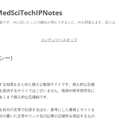
ciTechIPNotes
自身のための勉強帖です。AIに訊いたことの纏めが増えてきました。AIも間違えます。
コンテンツへスキップ
シー)
jp)は医学に関する知識をまとめた個人な勉強サイトです。個人的な忘備
を提供するサイトではございません。医師や医学部学生に
あくまで個人的な忘備録です。
を自分の文章で記述するほか、参考にした書籍とサイトを
分の書いた文章やリンク先の記事の正確性を保証するもの