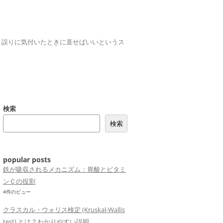
誤りは、誤りに気付いたときに直せばいいというス
検索
検索
popular posts
鉄が吸収されるメカニズム：胃酸とビタミ
ンＣの役割
4件のビュー
クラスカル・ウォリス検定 (Kruskal-Wallis
test) とは？わかりやすい説明