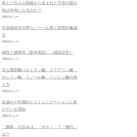
黒人と白人の両親から生まれた子供の肌の
色は何色になるのか？
2件のビュー
生命医科学分野のノーベル賞と授賞対象論
文
2件のビュー
感性と感受性（医学用語）（感染症学）
2件のビュー
主な脂肪酸パルミチン酸、ステアリン酸、
オレイン酸、リノール酸、リノレン酸の覚
え方
2件のビュー
生成AIが共感的なコミュニケーションに長
けている理由
2件のビュー
「施策」の読みは、「せさく」？「施行」
は？