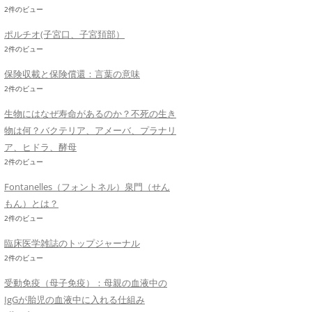
2件のビュー
ポルチオ(子宮口、子宮頚部）
2件のビュー
保険収載と保険償還：言葉の意味
2件のビュー
生物にはなぜ寿命があるのか？不死の生き
物は何？バクテリア、アメーバ、プラナリ
ア、ヒドラ、酵母
2件のビュー
Fontanelles（フォントネル）泉門（せん
もん）とは？
2件のビュー
臨床医学雑誌のトップジャーナル
2件のビュー
受動免疫（母子免疫）：母親の血液中の
IgGが胎児の血液中に入れる仕組み