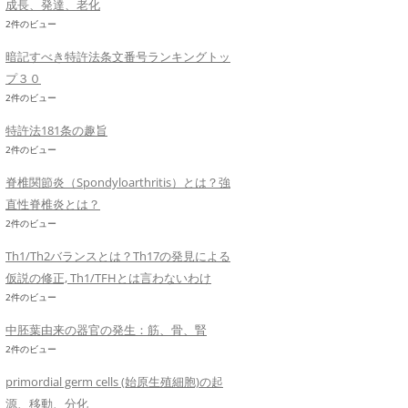
成長、発達、老化
2件のビュー
暗記すべき特許法条文番号ランキングトッ
プ３０
2件のビュー
特許法181条の趣旨
2件のビュー
脊椎関節炎（Spondyloarthritis）とは？強
直性脊椎炎とは？
2件のビュー
Th1/Th2バランスとは？Th17の発見による
仮説の修正, Th1/TFHとは言わないわけ
2件のビュー
中胚葉由来の器官の発生：筋、骨、腎
2件のビュー
primordial germ cells (始原生殖細胞)の起
源、移動、分化