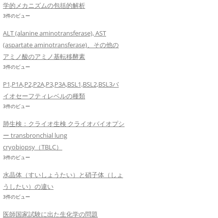
学的メカニズムの包括的解析
3件のビュー
ALT (alanine aminotransferase), AST
(aspartate aminotransferase)、その他の
アミノ酸のアミノ基転移酵素
3件のビュー
P1,P1A,P2,P2A,P3,P3A,BSL1,BSL2,BSL3バ
イオセーフティレベルの種類
3件のビュー
肺生検：クライオ生検 クライオバイオプシ
ー transbronchial lung
cryobiopsy（TBLC）
3件のビュー
水晶体（すいしょうたい）と硝子体（しょ
うしたい）の違い
3件のビュー
医師国家試験に出た生化学の問題