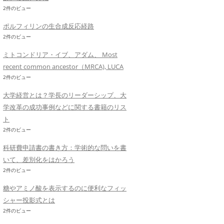
2件のビュー
ポルフィリンの生合成反応経路
2件のビュー
ミトコンドリア・イブ、アダム、 Most
recent common ancestor（MRCA), LUCA
2件のビュー
大学経営とは？学長のリーダーシップ、大
学改革の成功事例などに関する書籍のリス
ト
2件のビュー
科研費申請書の書き方：学術的な問いを書
いて、差別化をはかろう
2件のビュー
糖やアミノ酸を表示するのに便利なフィッ
シャー投影式とは
2件のビュー