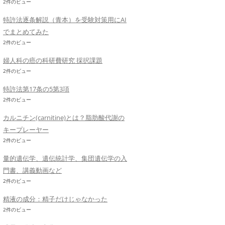
2件のビュー
特許法逐条解説（青本）を受験対策用にAI
でまとめてみた
2件のビュー
婦人科の癌の科研費研究 採択課題
2件のビュー
特許法第17条の5第3項
2件のビュー
カルニチン(carnitine)とは？脂肪酸代謝の
キープレーヤー
2件のビュー
量的遺伝学、遺伝統計学、集団遺伝学の入
門書、講義動画など
2件のビュー
精液の成分：精子だけじゃなかった
2件のビュー