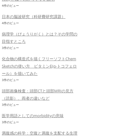
4件のビュー
日本の脳波研究（科研費研究課題）
4件のビュー
病理学（びょうりがく）とは？その学問の
目指すところ
3件のビュー
化合物の構造式を描くフリーソフトChem
Sketchの使い方 ビタミンE(α-トコフェロ
ール）を描いてみた
3件のビュー
頭部画像検査：頭部CTと頭部MRIの見方
（読影）、両者の違いなど
3件のビュー
医学用語としてのmorbidityの意味
3件のビュー
満腹感の科学：空腹と満腹を支配する生理