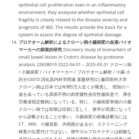
epithelial cell proliferation even in an inflammatory
environment, they analysed whether epithelial cell
fragility is closely related to the disease severity and
prognosis of IBD. The results provide the basis for a
system to assess the degree of epithelial damage.
プロテオーム解析によるクローン病小腸病変の血液バイオ
マーカーの探索的研究
Discovery study of biomarkers of
small bowel lesion in Crohn’s disease by proteome
analysis 22K08019 2022-04-01 – 2025-03-31 クローン病
/ 小腸病変 / バイオマーカー / プロテオーム解析 / 小腸 小
区分53010:消化器内科学関連 基盤研究(C) 藤田医科大学
クローン病は日本では年間5万人近くが罹患し、増加の一
途を辿っている原因不明の肉芽腫性炎症性腸疾患で、厚生
労働省指定難病になっている。特に、小腸病変単独の小腸
クローン病では初期は症状に乏しく、狭窄が高度になって
から診断されることが多い。小腸病変の画像診断法には
CT、MRI、小腸造影、内視鏡があるが、スクリーニング
検査の位置付けではない。便中カルプロテクチンは鋭敏な
炎症マーカーであるが、採便が困難な場合や便の持参に抵