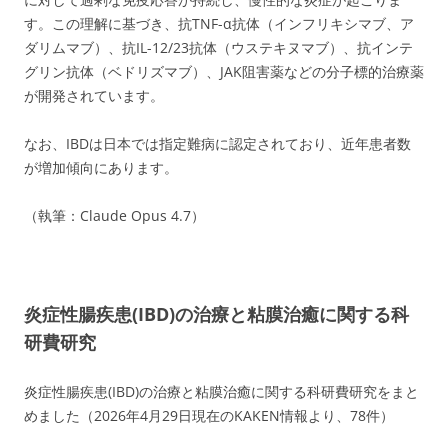
す。この理解に基づき、抗TNF-α抗体（インフリキシマブ、ア
ダリムマブ）、抗IL-12/23抗体（ウステキヌマブ）、抗インテ
グリン抗体（ベドリズマブ）、JAK阻害薬などの分子標的治療薬
が開発されています。
なお、IBDは日本では指定難病に認定されており、近年患者数
が増加傾向にあります。
（執筆：Claude Opus 4.7）
炎症性腸疾患(IBD)の治療と粘膜治癒に関する科
研費研究
炎症性腸疾患(IBD)の治療と粘膜治癒に関する科研費研究をまと
めました（2026年4月29日現在のKAKEN情報より、78件）