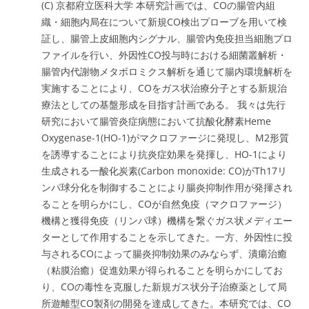
(C) 京都府立医科大学 本研究計画では、COの腸管内組
織・細胞内局在について新規CO検出プローブを用いて検
証し、腸管上皮細胞内シグナル、腸管内免疫担当細胞プロ
ファイルを行い、外因性CO投与時における細菌叢解析・
腸管内代謝物メタボロミクス解析を通じて腸内環境解析を
実施することにより、COをガス状治療分子とする新規治
療法としての基盤形成を目指す計画である。 我々は先行
研究において腸管炎症病態において抗酸化酵素Heme
Oxygenase-1(HO-1)がマクロファージに発現し、M2形質
を誘導することにより抗炎症効果を発揮し、HO-1により
生成される一酸化炭素(Carbon monoxide: CO)がTh17リ
ンパ球分化を制御することにより腸炎抑制作用が発揮され
ることを明らかにし、COが自然免疫（マクロファージ）
機構と獲得免疫（リンパ球）機構を繋ぐガス状メディエー
ターとして作用することを示してきた。一方、外因性に投
与されるCOによって腸炎抑制効果のみならず、潰瘍治癒
（粘膜治癒）促進効果が得られることを明らかにしてお
り、COの毒性を克服した新規ガス状分子治療薬として局
所遊離型CO製剤の開発を達成してきた。本研究では、CO