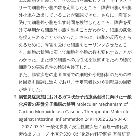
リーで細胞外小胞の数を定量したところ、障害細胞が細胞
外小胞を放出していることが確認できた。さらに、障害を
受けて細胞外小胞を出す時間を検討したところ、障害を受
けて早期から細胞外小胞を出すことがわかり、細胞の変化
を捉えられることがわかった。さらに、細胞の反応をとら
えるために、障害を受けた細胞をヒーリングさせたとこ
ろ、細胞の状態に応じて細胞外小胞の数も変化することが
わかった。また標的細胞への活性化を観察するための標的
細胞側の実験条件の検討も終了した。
また、腸管疾患の患者血清での細胞外小胞解析のための検
体回収も順調に進んでおり、予定患者数の６割程度の回収
が終了した。
腸管炎症病態におけるガス状分子治療薬創出に向けた一酸
化炭素の基盤分子機構の解明
Molecular Mechanism of
Carbon Monoxide asa Gaseous Therapeutic Molecule
against Intestinal Inflammation 24K11092 2024-04-01
– 2027-03-31 一酸化炭素 / 炎症性腸疾患 / 新規一酸化炭
素検出プローブ 小区分53010:消化器内科学関連 基盤研究