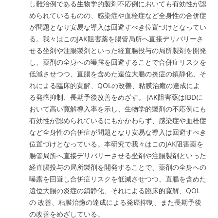
し難治例である生物学的製剤不応例においても有効性が認
められているものの、感染症や血栓症など全身性の合併症
が問題となり安易な導入は回避すべき位置づけとなってい
る。我々はこのJAK阻害薬を腸管局所へ直接デリバリーさ
せる坐剤や注腸製剤といった経直腸投与の局所製剤を開発
し、薬剤の全身への曝露を回避することで合併症リスクを
低減させつつ、直腸を含めた遠位大腸の炎症の鎮静化、そ
れによる臨床的寛解、QOLの改善、粘膜治癒の達成によ
る発癌抑制、長期予後改善をめざす。 JAK阻害薬はIBDに
おいて高い寛解導入率を示し、生物学的製剤の不応例にも
有効性が認められているにもかかわらず、感染症や血栓症
など全身性の合併症が問題となり安易な導入は回避すべき
位置づけとなっている。本研究で我々はこのJAK阻害薬を
腸管局所へ直接デリバリーさせる坐剤や注腸製剤といった
経直腸投与の局所製剤を開発することで、薬剤の全身への
曝露を回避し合併症リスクを低減させつつ、直腸を含めた
遠位大腸の炎症の鎮静化、それによる臨床的寛解、QOL
の 改善、粘膜治癒の達成による発癌抑制、また長期予後
の改善をめざしている。