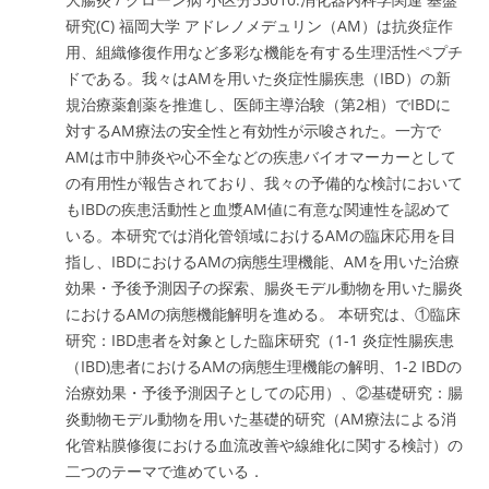
研究(C) 福岡大学 アドレノメデュリン（AM）は抗炎症作
用、組織修復作用など多彩な機能を有する生理活性ペプチ
ドである。我々はAMを用いた炎症性腸疾患（IBD）の新
規治療薬創薬を推進し、医師主導治験（第2相）でIBDに
対するAM療法の安全性と有効性が示唆された。一方で
AMは市中肺炎や心不全などの疾患バイオマーカーとして
の有用性が報告されており、我々の予備的な検討において
もIBDの疾患活動性と血漿AM値に有意な関連性を認めて
いる。本研究では消化管領域におけるAMの臨床応用を目
指し、IBDにおけるAMの病態生理機能、AMを用いた治療
効果・予後予測因子の探索、腸炎モデル動物を用いた腸炎
におけるAMの病態機能解明を進める。 本研究は、①臨床
研究：IBD患者を対象とした臨床研究（1-1 炎症性腸疾患
（IBD)患者におけるAMの病態生理機能の解明、1-2 IBDの
治療効果・予後予測因子としての応用）、②基礎研究：腸
炎動物モデル動物を用いた基礎的研究（AM療法による消
化管粘膜修復における血流改善や線維化に関する検討）の
二つのテーマで進めている．