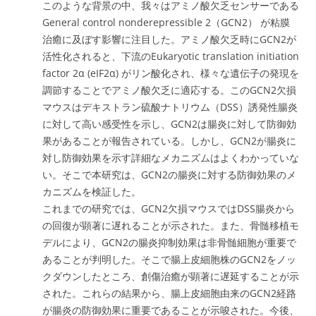
このような背景の中、我々はアミノ酸欠乏センサーである
General control nonderepressible 2（GCN2） が粘膜
治癒に及ぼす影響に注目した。アミノ酸欠乏時にGCN2が
活性化されると、下流のEukaryotic translation initiation
factor 2α (eIF2α) がリン酸化され、様々な遺伝子の発現を
調節することでアミノ酸欠乏に適応する。このGCN2欠損
マウスはデキストラン硫酸ナトリウム（DSS）誘発性腸炎
に対して高い感受性を示し、GCN2は腸炎に対して防御効
果があることが報告されている。しかし、GCN2が腸炎に
対し防御効果を示す詳細なメカニズムはよくわかっていな
い。そこで本研究は、GCN2の腸炎に対する防御効果のメ
カニズムを検証した。
これまでの研究では、GCN2欠損マウスではDSS腸炎から
の回復が顕著に遅れることが示された。また、骨髄移植モ
デルにより、GCN2の腸炎抑制効果は非骨髄細胞が重要で
あることが判明した。そこで腸上皮細胞株のGCN2をノッ
クダウンしたところ、創傷治癒が顕著に遅延することが示
された。これらの結果から、腸上皮細胞由来のGCN2経路
が腸炎の防御効果に重要であることが示唆された。今後、