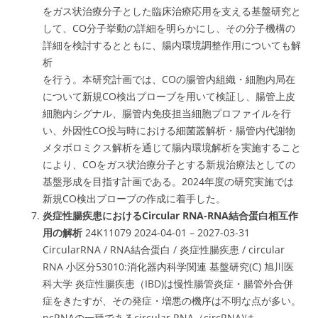
をガス状治療分子とした臨床治療応用を支える基盤研究と
して、CO分子挙動の詳細を明らかにし、その分子機構の
詳細を検討するとともに、腸内環境調整作用についても解
析
を行う。本研究計画では、COの腸管内組織・細胞内局在
について新規CO検出プローブを用いて検証し、腸管上皮
細胞内シグナル、腸管内免疫担当細胞プロファイルを行
い、外因性CO投与時における細菌叢解析・腸管内代謝物
メタボロミクス解析を通じて腸内環境解析を実施すること
により、COをガス状治療分子とする新規治療法としての
基盤形成を目指す計画である。2024年度の研究実施では
新規CO検出プローブの作成に着手した。
炎症性腸疾患におけるCircular RNA-RNA結合蛋白相互作
用の解析
24K11079 2024-04-01 – 2027-03-31
CircularRNA / RNA結合蛋白 / 炎症性腸疾患 / circular
RNA 小区分53010:消化器内科学関連 基盤研究(C) 旭川医
科大学 炎症性腸疾患（IBD)は慢性腸管炎症・腸管外合併
症をきたすが、その発症・増悪の機序は不明な点が多い。
ncRNAの一種であるcircular RNA（circRNA)は、