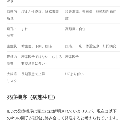
深さ
特徴的
びまん性炎症、陰窩膿瘍
縦走潰瘍、敷石像、非乾酪性肉芽
所見
腫
瘻孔・
まれ
高頻度に合併
狭窄
主症状
粘血便、下痢、腹痛
腹痛、下痢、体重減少、肛門病変
喫煙の
増悪因子ではない（むしろ
増悪因子
影響
非喫煙者に多い）
大腸癌
長期罹患で上昇
UCより低い
リスク
発症機序（病態生理）
IBDの発症機序は完全には解明されていませんが、現在は以下
の4つの因子が複雑に絡み合って発症すると考えられています。