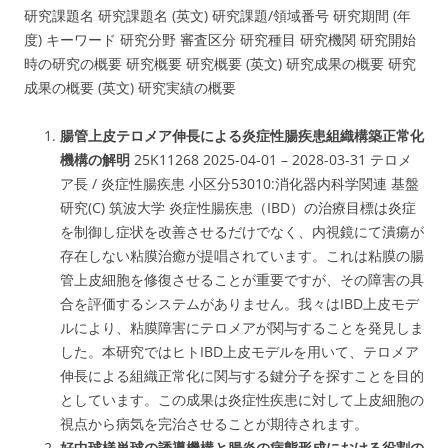
研究課題名 研究課題名 (英文) 研究課題/領域番号 研究期間 (年
度) キーワード 研究分野 審査区分 研究種目 研究機関 研究開始
時の研究の概要 研究概要 研究概要 (英文) 研究成果の概要 研究
成果の概要 (英文) 研究実績の概要
腸管上皮テロメア伸長による炎症性腸疾患組織構築正常化
機構の解明
25K11268 2025-04-01 – 2028-03-31 テロメ
ア長 / 炎症性腸疾患 小区分53010:消化器内科学関連 基盤
研究(C) 筑波大学 炎症性腸疾患（IBD）の治療目標は炎症
を制御し症状を改善させるだけでなく、内視鏡にて潰瘍が
存在しない粘膜治癒が提唱されています。これは粘膜の腸
管上皮細胞を修復させることが重要ですが、その障害の具
合を評価するシステムがありません。我々はIBD上皮モデ
ルにより、粘膜障害にテロメアが関与することを発見しま
した。本研究ではヒトIBD上皮モデルを用いて、テロメア
伸長による組織正常化に関与する鍵分子を探すことを目的
としています。この成果は炎症性疾患に対して上皮細胞の
視点から病気を完治させることが期待されます。
好中球様単球の誘導機構と腸炎の病態形成における役割の