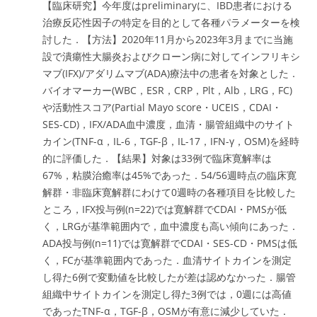
【臨床研究】今年度はpreliminaryに、IBD患者における
治療反応性因子の特定を目的として各種パラメーターを検
討した．【方法】2020年11月から2023年3月までに当施
設で潰瘍性大腸炎およびクローン病に対してインフリキシ
マブ(IFX)/アダリムマブ(ADA)療法中の患者を対象とした．
バイオマーカー(WBC，ESR，CRP，Plt，Alb，LRG，FC)
や活動性スコア(Partial Mayo score・UCEIS，CDAI・
SES-CD)，IFX/ADA血中濃度，血清・腸管組織中のサイト
カイン(TNF-α，IL-6，TGF-β，IL-17，IFN-γ，OSM)を経時
的に評価した．【結果】対象は33例で臨床寛解率は
67%，粘膜治癒率は45%であった．54/56週時点の臨床寛
解群・非臨床寛解群にわけて0週時の各種項目を比較した
ところ，IFX投与例(n=22)では寛解群でCDAI・PMSが低
く，LRGが基準範囲内で，血中濃度も高い傾向にあった．
ADA投与例(n=11)では寛解群でCDAI・SES-CD・PMSは低
く，FCが基準範囲内であった．血清サイトカインを測定
し得た6例で変動値を比較したが差は認めなかった．腸管
組織中サイトカインを測定し得た3例では，0週には高値
であったTNF-α，TGF-β，OSMが有意に減少していた．