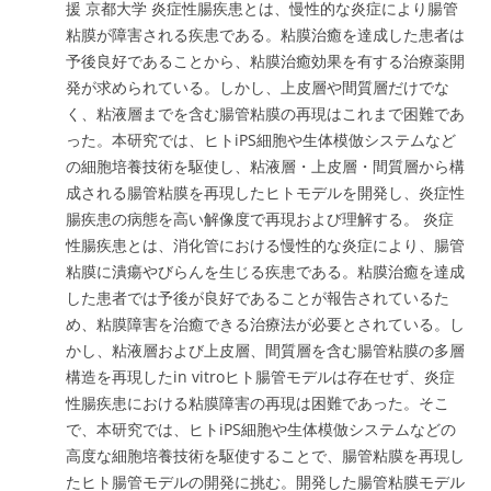
援 京都大学 炎症性腸疾患とは、慢性的な炎症により腸管
粘膜が障害される疾患である。粘膜治癒を達成した患者は
予後良好であることから、粘膜治癒効果を有する治療薬開
発が求められている。しかし、上皮層や間質層だけでな
く、粘液層までを含む腸管粘膜の再現はこれまで困難であ
った。本研究では、ヒトiPS細胞や生体模倣システムなど
の細胞培養技術を駆使し、粘液層・上皮層・間質層から構
成される腸管粘膜を再現したヒトモデルを開発し、炎症性
腸疾患の病態を高い解像度で再現および理解する。 炎症
性腸疾患とは、消化管における慢性的な炎症により、腸管
粘膜に潰瘍やびらんを生じる疾患である。粘膜治癒を達成
した患者では予後が良好であることが報告されているた
め、粘膜障害を治癒できる治療法が必要とされている。し
かし、粘液層および上皮層、間質層を含む腸管粘膜の多層
構造を再現したin vitroヒト腸管モデルは存在せず、炎症
性腸疾患における粘膜障害の再現は困難であった。そこ
で、本研究では、ヒトiPS細胞や生体模倣システムなどの
高度な細胞培養技術を駆使することで、腸管粘膜を再現し
たヒト腸管モデルの開発に挑む。開発した腸管粘膜モデル