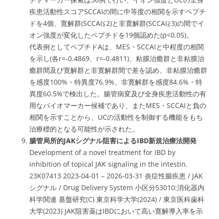
疾患活動性スコアSCCAIの間に中等度の相関を示すペプチ
ドを4個、寛解群(SCCAI≦2)と非寛解群(SCCAI≧3)の間でイ
オン強度が変化したペプチドを19個認めた(p<0.05)。
代表例としてペプチドAは、MES・SCCAIと中程度の相関
を示し(各r=-0.4869、r=-0.4811)、粘膜治癒群と非粘膜治
癒群間及び寛解群と非寛解群間で差を認め、非粘膜治癒群
を感度100%・特異度76.9%、非寛解群を感度84.6%・特
異度60.5%で検出した。腸管病変及び全身疾患活動性の有
用なバイオマーカー候補であり、またMES・SCCAIと負の
相関を示すことから、UCの活動性を制御する機能をもち
治療標的となる可能性が示された。
腸管局所的JAKシグナル阻害によるIBD新規治療法開発
Development of a novel treatment for IBD by
inhibition of topical JAK signaling in the intestin.
23K07413 2023-04-01 – 2026-03-31 炎症性腸疾患 / JAK
シグナル / Drug Delivery System 小区分53010:消化器内
科学関連 基盤研究(C) 東京科学大学(2024) / 東京医科歯科
大学(2023) JAK阻害薬はIBDにおいて高い寛解導入率を示