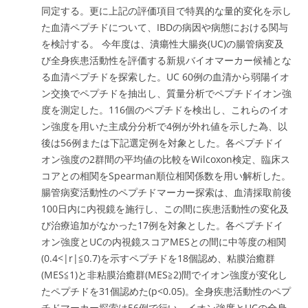
同定する。更に上記の評価項目で特異的な量的変化を示し
た血清ペプチドについて、IBDの病因や病態における関与
を検討する。 今年度は、潰瘍性大腸炎(UC)の腸管病変及
び全身疾患活動性を評価する新規バイオマーカー候補とな
る血清ペプチドを探索した。UC 60例の血清から弱陽イオ
ン交換でペプチドを抽出し、質量分析でペプチドイオン強
度を測定した。116個のペプチドを検出し、これらのイオ
ン強度を用いた主成分分析で4例が外れ値を示した為、以
後は56例または下記選定例を対象とした。各ペプチドイ
オン強度の2群間の平均値の比較をWilcoxon検定、臨床ス
コアとの相関をSpearman順位相関係数を用い解析した。
腸管病変活動性のペプチドマーカー探索は、血清採取前後
100日内に内視鏡を施行し、この間に疾患活動性の変化及
び治療追加がなかった17例を対象とした。各ペプチドイ
オン強度とUCの内視鏡スコアMESとの間に中等度の相関
(0.4<|r|≦0.7)を示すペプチドを18個認め、粘膜治癒群
(MES≦1)と非粘膜治癒群(MES≧2)間でイオン強度が変化し
たペプチドを31個認めた(p<0.05)。全身疾患活動性のペプ
チドマーカー探索は56例で行い、イオン強度とUCの全身