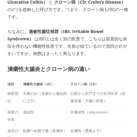
Ulcerative Colitis）
と
クローン病（CD: Crohn’s Disease）
の2つを総称した呼び方です。つまり、クローン病もIBDの一種
です。
ちなみに、
過敏性腸症候群（IBS: Irritable Bowel
Syndrome）
はIBDとは全く別の疾患で、こちらは器質的な炎
症を伴わない機能性疾患です。名前が似ているので混同されや
すいですが、病態はまったく異なります。
潰瘍性大腸炎とクローン病の違い
項目
潰瘍性大腸炎（UC）
クローン病（CD）
病変部
大腸のみ（直腸から連続的
口腔から肛門までの全消化管（回
位
に上行）
腸末端・大腸に好発）
病変の
連続性
非連続性（skip lesion）
分布
炎症の
粘膜〜粘膜下層（表層性）
全層性（漿膜まで）