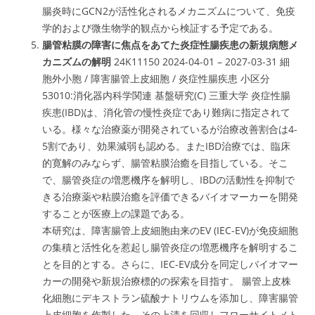
腸炎時にGCN2が活性化されるメカニズムについて、免疫
学的および微生物学的観点から検証する予定である。
腸管粘膜の障害に焦点をあてた炎症性腸疾患の新規病態メ
カニズムの解明
24K11150 2024-04-01 – 2027-03-31 細
胞外小胞 / 障害腸管上皮細胞 / 炎症性腸疾患 小区分
53010:消化器内科学関連 基盤研究(C) 三重大学 炎症性腸
疾患(IBD)は、消化管の慢性炎症であり難病に指定されて
いる。様々な治療薬が開発されているが治療改善割合は4-
5割であり、効果減弱も認める。またIBD治療では、臨床
的寛解のみならず、腸管粘膜治癒を目指している。そこ
で、腸管炎症の増悪機序を解明し、IBDの活動性を抑制で
きる治療薬や粘膜治癒を評価できるバイオマーカーを開発
することが医療上の課題である。
本研究は、障害腸管上皮細胞由来のEV (IEC-EV)が免疫細胞
の集積と活性化を惹起し腸管炎症の増悪機序を解明するこ
とを目的とする。さらに、IEC-EV成分を同定しバイオマー
カーの開発や新規治療標的の探索を目指す。 腸管上皮株
化細胞にデキストラン硫酸ナトリウムを添加し、障害腸管
上皮細胞を作製した。その上清を回収しフローサイトメト