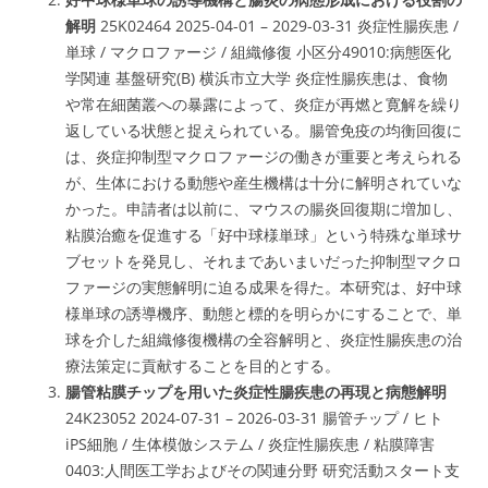
解明
25K02464 2025-04-01 – 2029-03-31 炎症性腸疾患 /
単球 / マクロファージ / 組織修復 小区分49010:病態医化
学関連 基盤研究(B) 横浜市立大学 炎症性腸疾患は、食物
や常在細菌叢への暴露によって、炎症が再燃と寛解を繰り
返している状態と捉えられている。腸管免疫の均衡回復に
は、炎症抑制型マクロファージの働きが重要と考えられる
が、生体における動態や産生機構は十分に解明されていな
かった。申請者は以前に、マウスの腸炎回復期に増加し、
粘膜治癒を促進する「好中球様単球」という特殊な単球サ
ブセットを発見し、それまであいまいだった抑制型マクロ
ファージの実態解明に迫る成果を得た。本研究は、好中球
様単球の誘導機序、動態と標的を明らかにすることで、単
球を介した組織修復機構の全容解明と、炎症性腸疾患の治
療法策定に貢献することを目的とする。
腸管粘膜チップを用いた炎症性腸疾患の再現と病態解明
24K23052 2024-07-31 – 2026-03-31 腸管チップ / ヒト
iPS細胞 / 生体模倣システム / 炎症性腸疾患 / 粘膜障害
0403:人間医工学およびその関連分野 研究活動スタート支