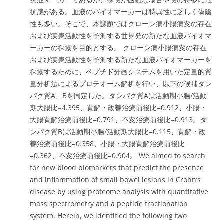
抗感がある。血液のバイオマーカーは特異性に乏しく偽陰
性も多い。そこで、本課題ではクローン病小腸病変の存在
および疾患活動性を予測する世界発の新たな血液バイオマ
ーカーの探索を目的とする。 クローン病小腸病変の存在
および疾患活動性を予測する新たな血液バイオマーカーを
探索するために、ペプチド分画システムを用いた定量的質
量分析法によるプロテオーム解析を行い、以下の候補タン
パク質A、Bを同定した。タンパク質Aは活動期小腸/活動
期大腸比=4.395、寛解・改善治療前後比=0.912、小腸・
大腸寛解治療前後比=0.791、不変治療前後比=0.913。タ
ンパク質Bは活動期小腸/活動期大腸比=0.115、寛解・改
善治療前後比=0.358、小腸・大腸寛解治療前後比
=0.362、不変治療前後比=0.904。 We aimed to search
for new blood biomarkers that predict the presence
and inflammation of small bowel lesions in Crohn’s
disease by using proteome analysis with quantitative
mass spectrometry and a peptide fractionation
system. Herein, we identified the following two