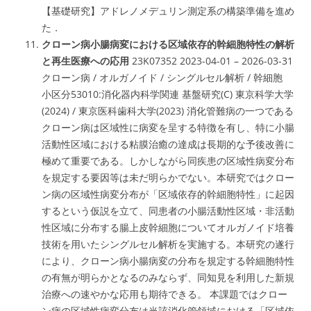
【基礎研究】アドレノメデュリン測定系の構築準備を進め
た．
クローン病小腸病変における区域依存的幹細胞特性の解析
と再生医療への応用
23K07352 2023-04-01 – 2026-03-31
クローン病 / オルガノイド / シングルセル解析 / 幹細胞
小区分53010:消化器内科学関連 基盤研究(C) 東京科学大学
(2024) / 東京医科歯科大学(2023) 消化管難病の一つである
クローン病は区域性に病変を呈する特徴を有し、特に小腸
活動性区域における粘膜治癒の達成は長期的な予後改善に
極めて重要である。しかしながら同疾患の区域性病変分布
を規定する要因等は未だ明らかでない。本研究ではクロー
ン病の区域性病変分布が「区域依存的幹細胞特性」に起因
するという仮説を立て、同患者の小腸活動性区域・非活動
性区域に分布する腸上皮幹細胞についてオルガノイド培養
技術を用いたシングルセル解析を実施する。本研究の遂行
により、クローン病小腸病変の分布を規定する幹細胞特性
の有無が明らかとなるのみならず、同知見を利用した新規
治療への速やかな応用も期待できる。 本課題ではクロー
ン病の区域性病変分布は当該消化管領域における「区域依