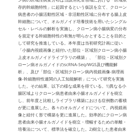
存的幹細胞特性」に起因するという仮説を立て、クローン
病患者の小腸活動性区域・非活動性区域に分布する腸上皮
幹細胞について、オルガノイド培養技術を用いたシングル
セル・レベルの解析を実施し、クローン病小腸病変の分布
を規定する幹細胞特性の有無が明らかとすることを目的と
して研究を推進している。本年度は当初研究計画に従い
「小腸内視鏡画像と紐付いた部位・区域別クローン病小腸
上皮オルガノイドライブラリの構築」、「部位・区域別ク
ローン病オルガノイドのscRNA-Seq/WGS及び機能解
析」、及び「部位・区域別クローン病内視鏡画像-病理画
像-幹細胞特性連関の人工知能解析」について研究を実施
した。その結果、以下の様な成果を得ている。1)異なる小
腸区域よりクローン病患者由来小腸オルガノイドを樹立
し、前年度と比較しライブラリ構築における症例数の蓄積
が更に進展した。各々のオルガノイドについて、内視鏡画
像と紐付く形で構築を更に進展した。効率的にクローン病
患者由来小腸オルガノイドを樹立・増幅するための単離・
培養法について、標準法を確立した。2)樹立した患者由来