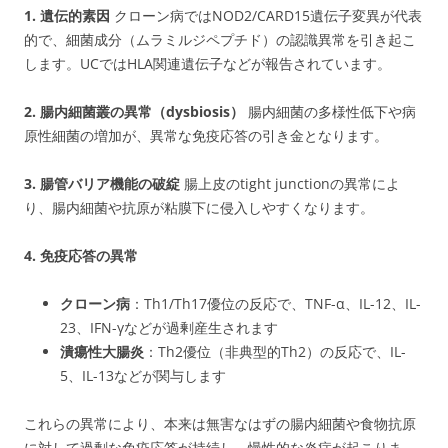
1. 遺伝的素因
クローン病ではNOD2/CARD15遺伝子変異が代表
的で、細菌成分（ムラミルジペプチド）の認識異常を引き起こ
します。UCではHLA関連遺伝子などが報告されています。
2. 腸内細菌叢の異常（dysbiosis）
腸内細菌の多様性低下や病
原性細菌の増加が、異常な免疫応答の引き金となります。
3. 腸管バリア機能の破綻
腸上皮のtight junctionの異常によ
り、腸内細菌や抗原が粘膜下に侵入しやすくなります。
4. 免疫応答の異常
クローン病
：Th1/Th17優位の反応で、TNF-α、IL-12、IL-
23、IFN-γなどが過剰産生されます
潰瘍性大腸炎
：Th2優位（非典型的Th2）の反応で、IL-
5、IL-13などが関与します
これらの異常により、本来は無害なはずの腸内細菌や食物抗原
に対して過剰な免疫応答が持続し、慢性的な炎症が起こりま