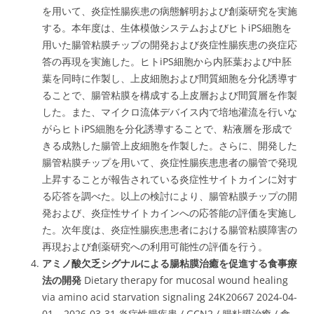
を用いて、炎症性腸疾患の病態解明および創薬研究を実施
する。本年度は、生体模倣システムおよびヒトiPS細胞を
用いた腸管粘膜チップの開発および炎症性腸疾患の炎症応
答の再現を実施した。ヒトiPS細胞から内胚葉および中胚
葉を同時に作製し、上皮細胞および間質細胞を分化誘導す
ることで、腸管粘膜を構成する上皮層および間質層を作製
した。また、マイクロ流体デバイス内で培地灌流を行いな
がらヒトiPS細胞を分化誘導することで、粘液層を形成で
きる成熟した腸管上皮細胞を作製した。さらに、開発した
腸管粘膜チップを用いて、炎症性腸疾患患者の腸管で発現
上昇することが報告されている炎症性サイトカインに対す
る応答を調べた。以上の検討により、腸管粘膜チップの開
発および、炎症性サイトカインへの応答能の評価を実施し
た。次年度は、炎症性腸疾患患者における腸管粘膜障害の
再現および創薬研究への利用可能性の評価を行う。
アミノ酸欠乏シグナルによる腸粘膜治癒を促進する食事療
法の開発
Dietary therapy for mucosal wound healing
via amino acid starvation signaling 24K20667 2024-04-
01 – 2026-03-31 炎症性腸疾患 / GCN2 / 腸粘膜治癒 / 食