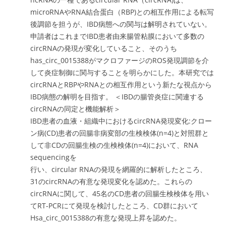
microRNAやRNA結合蛋白（RBP)との相互作用による転写
後調節を担うが、IBD病態への関与は解明されていない。
申請者はこれまでIBD患者由来腸管粘膜において多数の
circRNAの発現が変化していること、そのうち
has_circ_0015388がマクロファージのROS発現調節を介
して炎症制御に関与することを明らかにした。本研究では
circRNAとRBPやRNAとの相互作用という新たな視点から
IBD病態の解明を目指す。 ＜IBDの腸管炎症に関連する
circRNAの同定と機能解析＞
IBD患者の血液・組織中におけるcircRNA発現変化:クロー
ン病(CD)患者の回腸非病変部の生検検体(n=4)と対照群と
して非CDの回腸生検の生検検体(n=4)において、RNA
sequencingを
行い、circular RNAの発現を網羅的に解析したところ、
31のcircRNAの有意な発現変化を認めた。これらの
circRNAに関して、45名のCD患者の回腸生検検体を用い
てRT-PCRにて発現を検討したところ、CD群において
Hsa_circ_0015388の有意な発現上昇を認めた。