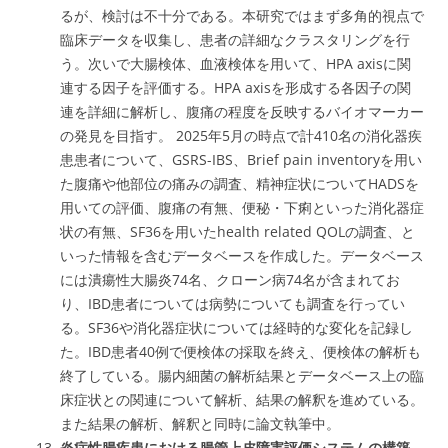
るが、検討は不十分である。本研究ではまず多角的視点で
臨床データを収集し、患者の詳細なクラスタリングを行
う。次いで大腸検体、血液検体を用いて、HPA axisに関
連する因子を評価する。HPA axisを形成する各因子の関
連を詳細に解析し、腹痛の程度を反映するバイオマーカー
の発見を目指す。 2025年5月の時点で計410名の消化器疾
患患者について、GSRS-IBS、Brief pain inventoryを用い
た腹痛や他部位の痛みの調査、精神症状についてHADSを
用いての評価、腹痛の有無、便秘・下痢といった消化器症
状の有無、SF36を用いたhealth related QOLの調査、と
いった情報を含むデータベースを作成した。データベース
には潰瘍性大腸炎74名、クローン病74名が含まれてお
り、IBD患者については病勢についても調査を行ってい
る。SF36や消化器症状については経時的な変化を記録し
た。IBD患者40例で便検体の採取を終え、便検体の解析も
終了している。腸内細菌の解析結果とデータベース上の臨
床症状との関連について解析、結果の解釈を進めている。
また結果の解析、解釈と同時に論文執筆中。
炎症性腸疾患における腸管上皮障害評価システムの構築