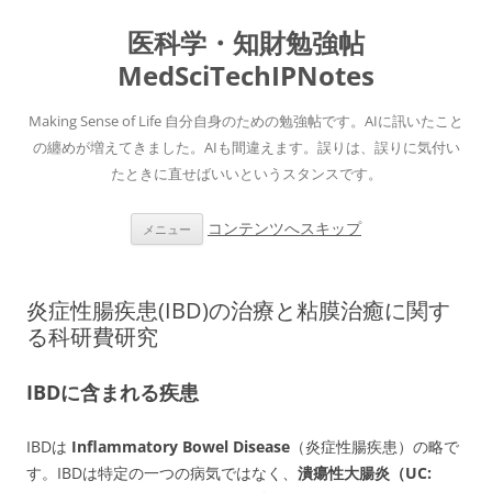
医科学・知財勉強帖
MedSciTechIPNotes
Making Sense of Life 自分自身のための勉強帖です。AIに訊いたこと
の纏めが増えてきました。AIも間違えます。誤りは、誤りに気付い
たときに直せばいいというスタンスです。
コンテンツへスキップ
メニュー
炎症性腸疾患(IBD)の治療と粘膜治癒に関す
る科研費研究
IBDに含まれる疾患
IBDは
Inflammatory Bowel Disease
（炎症性腸疾患）の略で
す。IBDは特定の一つの病気ではなく、
潰瘍性大腸炎（UC: