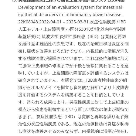
Development of an evaluation system for intestinal
epithelial disorders in inflammatory bowel disease.
22K08048 2022-04-01 – 2025-03-31 炎症性腸疾患 / IBD
人工モデル / 上皮障害度 小区分53010:消化器内科学関連
基盤研究(C) 筑波大学 炎症性腸疾患（IBD）は寛解と再燃
を繰り返す難治性の疾患です。現在の治療目標は炎症を制
御し症状を改善させるだけでなく、内視鏡的に潰瘍が消失
する粘膜治癒が提唱されています。これは炎症細胞に加え
て腸管上皮細胞の修復までが予後と密接に関わることを意
味していますが、上皮細胞の障害度を評価するシステムは
確立されていません。本研究では、IBD患者検体由来の組
織からオルガノイドを樹立し多角的な解析により上皮障害
度を評価するシステムを構築することを目的としていま
す。得られる成果により、炎症性疾患に対して上皮細胞の
視点から疾患を制御するという新しい概念の創出が期待で
きます。 炎症性腸疾患（IBD）は寛解と再燃を繰り返す難
治性の炎症性腸疾患である。現在の治療目標は炎症を制御
し症状を改善させるのみならず、内視鏡的に潰瘍が存在し