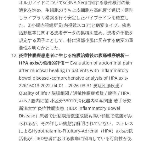
オルガノイドについてscRNA-Seqに関する条件検討の最
適化を進め、生細胞のうち上皮細胞を高純度で選択・選別
しライブラリ構築を行う安定したパイプラインを確立し
た。3)小腸内視鏡所見(内視鏡スコア)と病変タイプ、疾患
活動度等に関する患者データの集積を進め、患者の予後を
規定する因子にとして、特に深部小腸に局在する病変の重
要性を明らかとした。
炎症性腸疾患患者に生じる粘膜治癒後の腹痛機序解析ー
HPA axisの包括的評価ー
Evaluation of abdominal pain
after mucosal healing in patients with inflammatory
bowel disease -comprehensive analysis of HPA axis-
22K16013 2022-04-01 – 2026-03-31 炎症性腸疾患 /
Quality of life / 脳腸相関 / 過敏性腸症候群 / 腹痛 / HPA
axis / 腸内細菌 小区分53010:消化器内科学関連 若手研究
新潟大学 炎症性腸疾患（IBD: Inflammatory Bowel
Disease）患者では粘膜治癒達成後も高い頻度で腹痛がみ
られるが、その詳しい病態は解明されていない。ストレス
によるHypothalamic-Pituitary-Adrenal（HPA）axisの賦
活化が、IBD患者における腹痛に関与している可能性があ