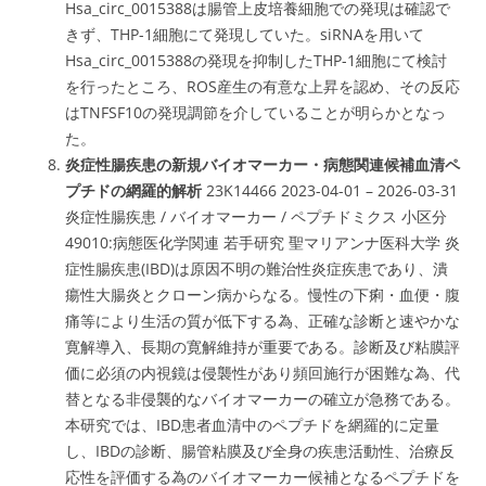
Hsa_circ_0015388は腸管上皮培養細胞での発現は確認で
きず、THP-1細胞にて発現していた。siRNAを用いて
Hsa_circ_0015388の発現を抑制したTHP-1細胞にて検討
を行ったところ、ROS産生の有意な上昇を認め、その反応
はTNFSF10の発現調節を介していることが明らかとなっ
た。
炎症性腸疾患の新規バイオマーカー・病態関連候補血清ペ
プチドの網羅的解析
23K14466 2023-04-01 – 2026-03-31
炎症性腸疾患 / バイオマーカー / ペプチドミクス 小区分
49010:病態医化学関連 若手研究 聖マリアンナ医科大学 炎
症性腸疾患(IBD)は原因不明の難治性炎症疾患であり、潰
瘍性大腸炎とクローン病からなる。慢性の下痢・血便・腹
痛等により生活の質が低下する為、正確な診断と速やかな
寛解導入、長期の寛解維持が重要である。診断及び粘膜評
価に必須の内視鏡は侵襲性があり頻回施行が困難な為、代
替となる非侵襲的なバイオマーカーの確立が急務である。
本研究では、IBD患者血清中のペプチドを網羅的に定量
し、IBDの診断、腸管粘膜及び全身の疾患活動性、治療反
応性を評価する為のバイオマーカー候補となるペプチドを