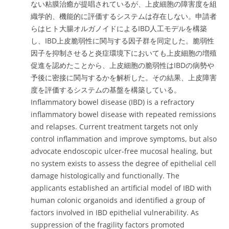
ない粘膜治癒が提唱されているが、上皮細胞の障害度を組
織学的、機能的に評価するシステムは存在しない。申請者
らはヒト大腸オルガノイドによるIBD人工モデルを構築
し、IBD上皮脆弱性に関与する因子群を同定した。脆弱性
因子を抑制させると炎症環境下においても上皮細胞の増殖
促進を認めたことから、上皮細胞の脆弱性はIBDの病勢や
予後に密接に関与するかを解析した。その結果、上皮障害
度を評価するシステムの基盤を構築している。
Inflammatory bowel disease (IBD) is a refractory
inflammatory bowel disease with repeated remissions
and relapses. Current treatment targets not only
control inflammation and improve symptoms, but also
advocate endoscopic ulcer-free mucosal healing, but
no system exists to assess the degree of epithelial cell
damage histologically and functionally. The
applicants established an artificial model of IBD with
human colonic organoids and identified a group of
factors involved in IBD epithelial vulnerability. As
suppression of the fragility factors promoted