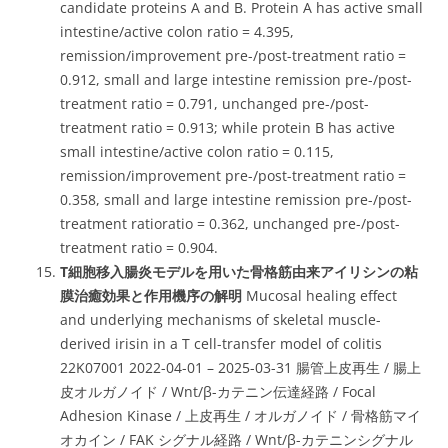
candidate proteins A and B. Protein A has active small
intestine/active colon ratio = 4.395,
remission/improvement pre-/post-treatment ratio =
0.912, small and large intestine remission pre-/post-
treatment ratio = 0.791, unchanged pre-/post-
treatment ratio = 0.913; while protein B has active
small intestine/active colon ratio = 0.115,
remission/improvement pre-/post-treatment ratio =
0.358, small and large intestine remission pre-/post-
treatment ratioratio = 0.362, unchanged pre-/post-
treatment ratio = 0.904.
T細胞移入腸炎モデルを用いた骨格筋由来アイリシンの粘
膜治癒効果と作用機序の解明
Mucosal healing effect
and underlying mechanisms of skeletal muscle-
derived irisin in a T cell-transfer model of colitis
22K07001 2022-04-01 – 2025-03-31 腸管上皮再生 / 腸上
皮オルガノイド / Wnt/β-カテニン伝達経路 / Focal
Adhesion Kinase / 上皮再生 / オルガノイド / 骨格筋マイ
オカイン / FAK シグナル経路 / Wnt/β-カテニンシグナル