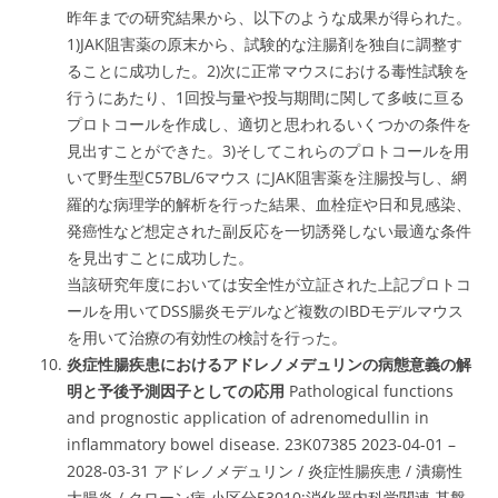
昨年までの研究結果から、以下のような成果が得られた。
1)JAK阻害薬の原末から、試験的な注腸剤を独自に調整す
ることに成功した。2)次に正常マウスにおける毒性試験を
行うにあたり、1回投与量や投与期間に関して多岐に亘る
プロトコールを作成し、適切と思われるいくつかの条件を
見出すことができた。3)そしてこれらのプロトコールを用
いて野生型C57BL/6マウス にJAK阻害薬を注腸投与し、網
羅的な病理学的解析を行った結果、血栓症や日和見感染、
発癌性など想定された副反応を一切誘発しない最適な条件
を見出すことに成功した。
当該研究年度においては安全性が立証された上記プロトコ
ールを用いてDSS腸炎モデルなど複数のIBDモデルマウス
を用いて治療の有効性の検討を行った。
炎症性腸疾患におけるアドレノメデュリンの病態意義の解
明と予後予測因子としての応用
Pathological functions
and prognostic application of adrenomedullin in
inflammatory bowel disease. 23K07385 2023-04-01 –
2028-03-31 アドレノメデュリン / 炎症性腸疾患 / 潰瘍性
大腸炎 / クローン病 小区分53010:消化器内科学関連 基盤