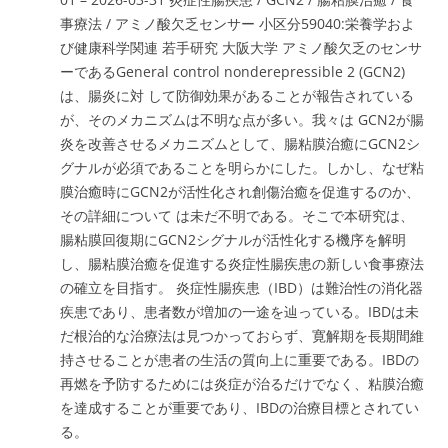
事療法 / アミノ酸欠乏センサー 小区分59040:栄養学およ
び健康科学関連 若手研究 大阪大学 アミノ酸欠乏のセンサ
ーであるGeneral control nonderepressible 2 (GCN2)
は、腸炎に対 して防御効果があることが報告されている
が、そのメカニズムは不明な点が多い。我々は GCN2が腸
炎を改善させるメカニズムとして、腸粘膜治癒にGCN2シ
グナルが必須であることを明らかにした。しかし、なぜ粘
膜治癒時にGCN2が活性化され創傷治癒を促進するのか、
その詳細について は未だ不明である。そこで本研究は、
腸粘膜回復期にGCN2シグナルが活性化する機序を解明
し、腸粘膜治癒を促進する炎症性腸疾患の新しい食事療法
の確立を目指す。 炎症性腸疾患（IBD）は難治性の消化器
疾患であり、患者数が増加の一途を辿っている。IBDは未
だ根治的な治療法は見つかっておらず、寛解期を長期間維
持させることが患者の生活の質向上に重要である。IBDの
再燃を予防するためには炎症が治るだけでなく、粘膜治癒
を達成することが重要であり、IBDの治療目標とされてい
る。