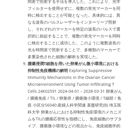
間差で照射する手法を導入した。これにより、光学
フィルターを使用せずに、複数の蛍光マーカーを同
時に検出することが可能となった。具体的には、異
なる波長のパルスレーザーをインターリーブ照射
し、それぞれのマーカーを特定の波長のパルスで選
択的に励起することで、複数の蛍光マーカーを同時
に検出することに成功した。このように複数波長の
光を時間差で照射することで、多種類のマーカーで
多重染色された細胞の解析を実現した。
腫瘍浸潤T細胞を用いた卵巣がん微小環境における
抑制性免疫機構の解明
Exploring Suppressive
Immunity Mechanisms in the Ovarian Cancer
Microenvironment Using Tumor-Infiltrating T
Cells 24K02591 2024-04-01 – 2028-03-31 卵巣がん
/ 腫瘍免疫 / TIL / 卵巣癌 / 腫瘍微小環境 / T細部 / 免
疫 小区分56040:産婦人科学関連 基盤研究(B) 埼玉医
科大学 卵巣がんにおける抑制性免疫環境のメカニズ
ムをTILの腫瘍応答性を指標にし、免疫細胞のサブタ
イプ、腫瘍微小環境などの視点から、免疫細胞学的