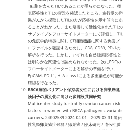
T細胞を含んだTILであることが明らかになった。種
表応答性とTILの背景を確認したところ、進行期の卵
巣がんから採取したTILの方が応答性を示す傾向にあ
ることがわかった。また培養して活性化されたTILの
サブタイプをフローサイトメーターにて評価し、TIL
の免疫学的特徴に関してT細胞機能に関する免疫プ
ロファイルを確認するために、CD8, CD39, PD-1の
解析を行った。しかし、いずれも自己腫瘍応答性と
は明らかな関連性は認められなかった。次にPDCの
フローサイトメーターによる解析の準備を行い、
EpCAM, PD-L1, HLA-class Iによる多重染色が可能か
確認を行なった。
BRCA病的バリアント保持者女性における卵巣癌危
険因子の層別化に向けた多施設共同研究
Multicenter study to stratify ovarian cancer risk
factors in women with BRCA pathogenic variants
carriers. 24K02589 2024-04-01 – 2029-03-31 遺伝
性乳癌卵巣癌症候群 / 卵巣癌 / 臨床研究 / 遺伝性腫