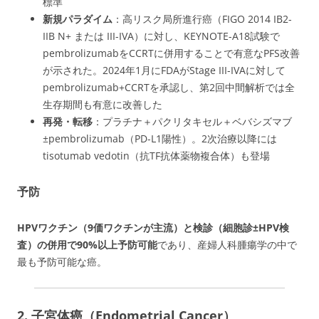
標準
新規パラダイム
：高リスク局所進行癌（FIGO 2014 IB2-
IIB N+ または III-IVA）に対し、KEYNOTE-A18試験で
pembrolizumabをCCRTに併用することで有意なPFS改善
が示された。2024年1月にFDAがStage III-IVAに対して
pembrolizumab+CCRTを承認し、第2回中間解析では全
生存期間も有意に改善した
再発・転移
：プラチナ＋パクリタキセル＋ベバシズマブ
±pembrolizumab（PD-L1陽性）。2次治療以降には
tisotumab vedotin（抗TF抗体薬物複合体）も登場
予防
HPVワクチン（9価ワクチンが主流）と検診（細胞診±HPV検
査）の併用で90%以上予防可能
であり、産婦人科腫瘍学の中で
最も予防可能な癌。
2. 子宮体癌（Endometrial Cancer）