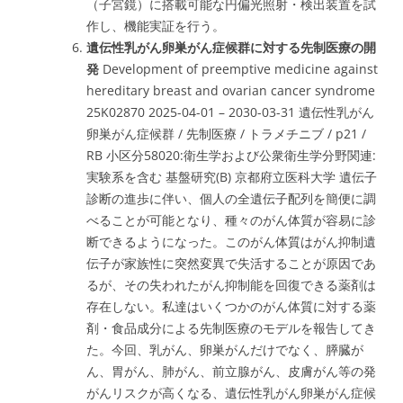
（子宮鏡）に搭載可能な円偏光照射・検出装置を試
作し、機能実証を行う。
遺伝性乳がん卵巣がん症候群に対する先制医療の開
発
Development of preemptive medicine against
hereditary breast and ovarian cancer syndrome
25K02870 2025-04-01 – 2030-03-31 遺伝性乳がん
卵巣がん症候群 / 先制医療 / トラメチニブ / p21 /
RB 小区分58020:衛生学および公衆衛生学分野関連:
実験系を含む 基盤研究(B) 京都府立医科大学 遺伝子
診断の進歩に伴い、個人の全遺伝子配列を簡便に調
べることが可能となり、種々のがん体質が容易に診
断できるようになった。このがん体質はがん抑制遺
伝子が家族性に突然変異で失活することが原因であ
るが、その失われたがん抑制能を回復できる薬剤は
存在しない。私達はいくつかのがん体質に対する薬
剤・食品成分による先制医療のモデルを報告してき
た。今回、乳がん、卵巣がんだけでなく、膵臓が
ん、胃がん、肺がん、前立腺がん、皮膚がん等の発
がんリスクが高くなる、遺伝性乳がん卵巣がん症候