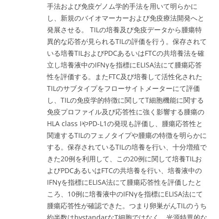
手法および免疫ゲノム学的手法を用いて明らかに
し、新規のバイオマーカーおよび免疫療法開発へと
発展させる。 TILの培養及び免疫データから腫瘍特
異的な応答が見られるTILの評価を行う。保存されて
いる培養TILおよびPDCあるいはFTCの共培養法を確
立し培養液中のIFNγを指標にELISA法にて腫瘍応答
性を評価する。またFTC及び培養して活性化された
TILのサブタイプをフローサイトメーターにて評価
し、TILの免疫学的特徴に関してT細胞機能に関する
免疫プロファイル及び応答性に強く影響する腫瘍の
HLA class IやPD-L1の発現も評価し、腫瘍応答性と
関連するTILのフェノタイプや腫瘍の特徴を明らかに
する。
保存されているTILの培養を行い、十分増殖で
きた20例を利用して、この20例に関して培養TILお
よびPDCあるいはFTCの共培養を行い、培養液中の
IFNγを指標にELISA法にて腫瘍応答性を評価したと
ころ、10例に培養液中のIFNγを指標にELISA法にて
腫瘍応答性が確認できた。つまり卵巣がんTILのうち
約半数はbystandarなT細胞ではなく、光源特異的な