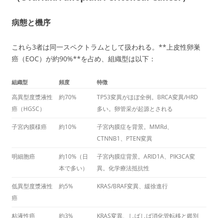
病態と機序
これら3者は同一スペクトラムとして扱われる。**上皮性卵巣
癌（EOC）が約90%**を占め、組織型は以下：
組織型
頻度
特徴
高異型度漿液性
約70%
TP53変異がほぼ全例。BRCA変異/HRD
癌（HGSC）
多い。卵管采が起源とされる
子宮内膜様癌
約10%
子宮内膜症を背景。MMRd、
CTNNB1、PTEN変異
明細胞癌
約10%（日
子宮内膜症背景。ARID1A、PIK3CA変
本で多い）
異。化学療法抵抗性
低異型度漿液性
約5%
KRAS/BRAF変異、緩徐進行
癌
粘液性癌
約3%
KRAS変異、しばしば消化管転移と鑑別