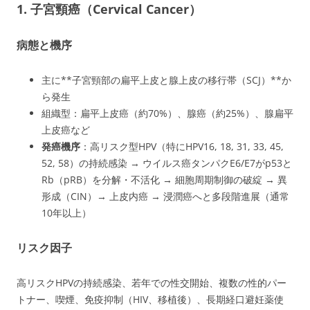
1. 子宮頸癌（Cervical Cancer）
病態と機序
主に**子宮頸部の扁平上皮と腺上皮の移行帯（SCJ）**か
ら発生
組織型：扁平上皮癌（約70%）、腺癌（約25%）、腺扁平
上皮癌など
発癌機序
：高リスク型HPV（特にHPV16, 18, 31, 33, 45,
52, 58）の持続感染 → ウイルス癌タンパクE6/E7がp53と
Rb（pRB）を分解・不活化 → 細胞周期制御の破綻 → 異
形成（CIN）→ 上皮内癌 → 浸潤癌へと多段階進展（通常
10年以上）
リスク因子
高リスクHPVの持続感染、若年での性交開始、複数の性的パー
トナー、喫煙、免疫抑制（HIV、移植後）、長期経口避妊薬使