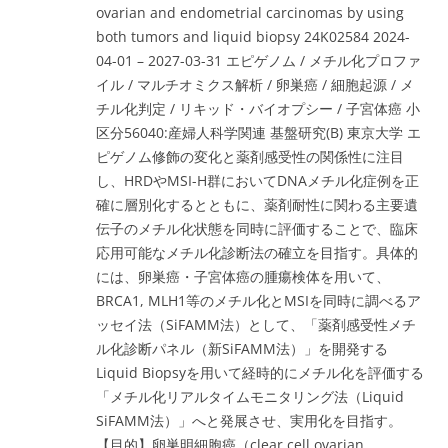
ovarian and endometrial carcinomas by using
both tumors and liquid biopsy 24K02584 2024-
04-01 – 2027-03-31 エピゲノム / メチル化プロファ
イル / マルチオミクス解析 / 卵巣癌 / 細胞起源 / メ
チル化判定 / リキッド・バイオプシー / 子宮体癌 小
区分56040:産婦人科学関連 基盤研究(B) 東京大学 エ
ピゲノム修飾の変化と薬剤感受性の関係性に注目
し、HRDやMSI-H群においてDNAメチル化症例を正
確に層別化するとともに、薬剤耐性に関わる主要遺
伝子のメチル化状態を同時に評価することで、臨床
応用可能なメチル化診断法の確立を目指す。
具体的
には、卵巣癌・子宮体癌の腫瘍検体を用いて、
BRCA1, MLH1等のメチル化とMSIを同時に調べるア
ッセイ法（SiFAMM法）として、「薬剤感受性メチ
ル化診断パネル（新SiFAMM法）」を開発する
Liquid Biopsyを用いて経時的にメチル化を評価する
「メチル化リアルタイムモニタリング法（Liquid
SiFAMM法）」へと発展させ、実用化を目指す。
【目的】卵巣明細胞癌（clear cell ovarian