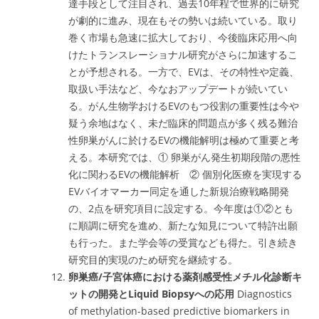
達手段として注目され、過去10年程で世界的に研究
が劇的に進み、現在もその勢いは続いている。取り
巻く市場も急速に拡大しており、今後臨床応用へ向
けたトランスレーショナル研究がさらに加速するこ
とが予想される。一方で、EVは、その特性や定義、
取扱い手法など、今なおアップデートが続いてい
る。がん生物学おけるEVのもつ役割の重要性は今や
疑う余地はなく、未だ臨床的問題点が多く残る難治
性卵巣がんに於けるEVの機能解明は極めて重要と考
える。本研究では、① 卵巣がん発生初期段階の悪性
化に関わるEVの機能解析 ② 個別化医療を実現する
EVバイオマーカー同定を通した新規治療戦略開発
の、2点を研究項目に設定する。今年度は①②とも
に順調に研究を進め、新たな知見について特許出願
も行った。また学会等の受賞なども得た。引き続き
研究目的実現のため研究を継続する。
卵巣癌/子宮体癌における薬剤感受性メチル化診断キ
ットの開発とLiquid Biopsyへの応用
Diagnostics
of methylation-based predictive biomarkers in