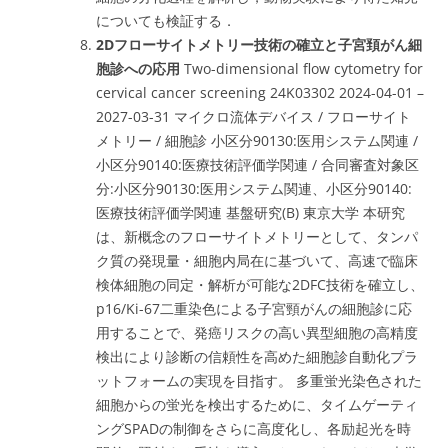
についても検証する．
2Dフローサイトメトリー技術の確立と子宮頚がん細
胞診への応用
Two-dimensional flow cytometry for
cervical cancer screening 24K03302 2024-04-01 –
2027-03-31 マイクロ流体デバイス / フローサイト
メトリー / 細胞診 小区分90130:医用システム関連 /
小区分90140:医療技術評価学関連 / 合同審査対象区
分:小区分90130:医用システム関連、小区分90140:
医療技術評価学関連 基盤研究(B) 東京大学 本研究
は、新概念のフローサイトメトリーとして、タンパ
ク質の発現量・細胞内局在に基づいて、高速で臨床
検体細胞の同定・解析が可能な2DFC技術を確立し、
p16/Ki-67二重染色による子宮頸がんの細胞診に応
用することで、発癌リスクの高い異型細胞の高精度
検出により診断の信頼性を高めた細胞診自動化プラ
ットフォームの実現を目指す。 多重蛍光染色された
細胞からの蛍光を検出するために、タイムゲーティ
ングSPADの制御をさらに高度化し、各励起光を時