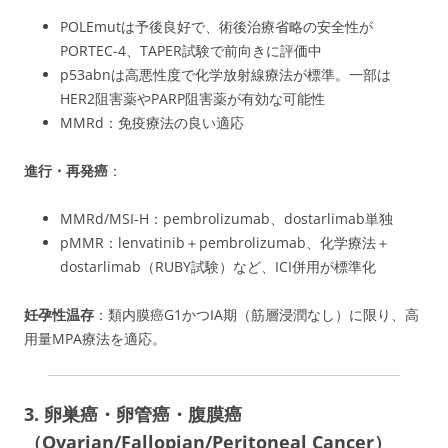
POLEmutは予後良好で、術後治療省略の安全性が
PORTEC-4、TAPER試験で前向きに評価中
p53abnは高悪性度で化学放射線療法が標準。一部は
HER2阻害薬やPARP阻害薬が有効な可能性
MMRd：免疫療法の良い適応
進行・再発癌
：
MMRd/MSI-H：pembrolizumab、dostarlimab単独
pMMR：lenvatinib＋pembrolizumab、化学療法＋
dostarlimab（RUBY試験）など、ICI併用が標準化
妊孕性温存
：類内膜癌G1かつIA期（筋層浸潤なし）に限り、高
用量MPA療法を適応。
3. 卵巣癌・卵管癌・腹膜癌
（Ovarian/Fallopian/Peritoneal Cancer）