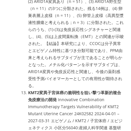
(2) ARID1A変異あり（n = 51）、(3) ARID1A野生型
（n = 11）の3つに分類された。残る14例は、(4) 卵
巣表層上皮様（n = 11）、(5) 卵管上皮様（高異型漿
液性腫瘍と考えられる；n = 3）に分類された。これ
らのうち、(1)-(3)は免疫反応性シグネチャーと関連
し、(4)、(5)は上皮間葉転換（EMT）との関連が示唆
された。【結論】本研究により、CCOCは分子異常
とエピゲノム特性に基づき分類可能であり、PPM由
来と考えられるサブタイプが主であることが明らか
となった。メチル化パターンを示すサブタイプは、
ARID1A変異や免疫反応性と関連し、今後の薬剤感
受性予測バイオマーカーとしての有用性が期待され
る。
KMT2変異子宮体癌の脆弱性を狙い撃つ革新的複合
免疫療法の開発
Innovative Combination
Immunotherapy Targets Vulnerability of KMT2
Mutant Uterine Cancer 24K02582 2024-04-01 –
2027-03-31 エピゲノム / KMT2 / 子宮体癌 / エピジ
ェネティクス 小区分56040:産婦人科学関連 基盤研