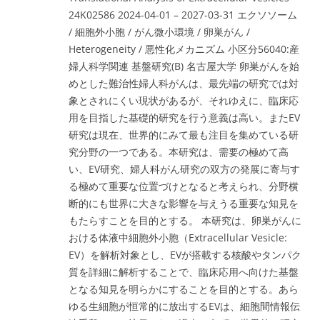
24K02586 2024-04-01 – 2027-03-31 エクソソーム
/ 細胞外小胞 / がん微小環境 / 卵巣がん /
Heterogeneity / 悪性化メカニズム 小区分56040:産
婦人科学関連 基盤研究(B) 名古屋大学 卵巣がんを始
めとした難治性婦人科がんは、最先端の研究では対
象とされにくい現状があるが、それゆえに、臨床応
用を目指した基礎的研究を行う意義は高い。またEV
研究は現在、世界的にみて最も注目を集めている研
究分野の一つである。本研究は、需要の極めて高
い、EV研究、婦人科がん研究の双方の発展に寄与す
る極めて重要な位置づけとなると考えられ、分野横
断的にも世界に大きな影響を与えうる重要な知見を
もたらすことを目的とする。 本研究は、卵巣がんに
おける体液中細胞外小胞（Extracellular Vesicle:
EV）を解析対象とし、EVが搭載する核酸やタンパク
質を詳細に解析することで、臨床応用へ向けた基盤
となる知見を明らかにすることを目的とする。あら
ゆる生細胞が恒常的に放出するEVは、細胞間情報伝