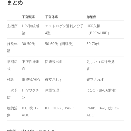
まとめ
子宮頸癌
子宮体癌
卵巣癌
主機序
HPV持続感
エストロゲン過剰／分子
HRR欠損
染
4型
（BRCA/HRD）
好発年
30-50代
50-60代（閉経後）
50-70代
齢
早期症
不正性器出
閉経後出血
乏しい（進行発見
状
血
多）
検診
細胞診/HPV
確立されず
確立されず
一次予
HPVワクチ
体重管理
RRSO（BRCA陽性）
防
ン
標的治
ICI、抗TF-
ICI、HER2、PARP
PARP、Bev、抗FRα-
療
ADC
ADC