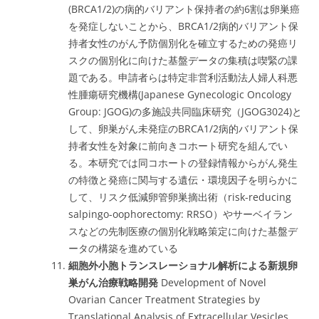
(BRCA1/2)の病的バリアント保持者の約6割は卵巣癌
を発症しないことから、BRCA1/2病的バリアント保
持者女性のがん予防個別化を確立するための発癌リ
スクの個別化に向けた基盤データの集積は喫緊の課
題である。申請者らは特定非営利活動法人婦人科悪
性腫瘍研究機構(Japanese Gynecologic Oncology
Group: JGOG)の多施設共同臨床研究（JGOG3024)と
して、卵巣がん未発症のBRCA1/2病的バリアント保
持者女性を対象に前向きコホート研究を組んでい
る。本研究では同コホートの登録情報からがん発生
の特徴と発癌に関与する遺伝・環境因子を明らかに
して、リスク低減卵管卵巣摘出術（risk-reducing
salpingo-oophorectomy: RRSO）やサーベイラン
スなどの先制医療の個別化戦略策定に向けた基盤デ
ータの構築を進めている
細胞外小胞トランスレーショナル解析による新規卵
巣がん治療戦略開発
Development of Novel
Ovarian Cancer Treatment Strategies by
Translational Analysis of Extracellular Vesicles