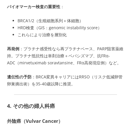
バイオマーカー検査の重要性
：
BRCA1/2（生殖細胞系列＋体細胞）
HRD検査（GIS：genomic instability score）
これらにより治療を層別化
再発例
：プラチナ感受性なら再プラチナベース、PARP阻害薬維
持。プラチナ抵抗性は単剤治療＋ベバシズマブ、抗FRα-
ADC（mirvetuximab soravtansine、FRα高発現症例）など。
遺伝性の予防
：BRCA変異キャリアにはRRSO（リスク低減卵管
卵巣摘出術）を35-40歳以降に推奨。
4. その他の婦人科癌
外陰癌（Vulvar Cancer）