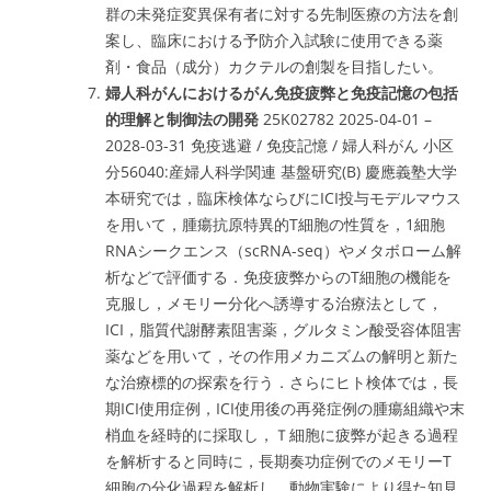
群の未発症変異保有者に対する先制医療の方法を創
案し、臨床における予防介入試験に使用できる薬
剤・食品（成分）カクテルの創製を目指したい。
婦人科がんにおけるがん免疫疲弊と免疫記憶の包括
的理解と制御法の開発
25K02782 2025-04-01 –
2028-03-31 免疫逃避 / 免疫記憶 / 婦人科がん 小区
分56040:産婦人科学関連 基盤研究(B) 慶應義塾大学
本研究では，臨床検体ならびにICI投与モデルマウス
を用いて，腫瘍抗原特異的T細胞の性質を，1細胞
RNAシークエンス（scRNA-seq）やメタボローム解
析などで評価する．免疫疲弊からのT細胞の機能を
克服し，メモリー分化へ誘導する治療法として，
ICI，脂質代謝酵素阻害薬，グルタミン酸受容体阻害
薬などを用いて，その作用メカニズムの解明と新た
な治療標的の探索を行う．さらにヒト検体では，長
期ICI使用症例，ICI使用後の再発症例の腫瘍組織や末
梢血を経時的に採取し，Ｔ細胞に疲弊が起きる過程
を解析すると同時に，長期奏功症例でのメモリーT
細胞の分化過程を解析し，動物実験により得た知見