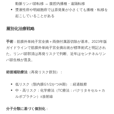
動脈リンパ節転移 → 腹腔内播種・遠隔転移
漿液性癌や明細胞癌では原発巣が小さくても播種・転移を
起こしていることがある
層別化治療戦略
手術
：筋膜外単純子宮全摘＋両側付属器切除が基本。2023年版
ガイドラインで筋膜外単純子宮全摘出術が標準術式と明記され
た。リンパ節郭清は再発リスクで判断、近年はセンチネルリン
パ節生検が普及。
術後補助療法
（再発リスク群別）：
低リスク（類内膜G1/2かつIA期）：経過観察
中・高リスク：化学療法（TC療法：パクリタキセル＋カ
ルボプラチン）±放射線
分子分類に基づく個別化
：