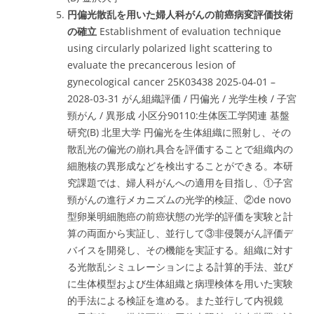
円偏光散乱を用いた婦人科がんの前癌病変評価技術
の確立
Establishment of evaluation technique
using circularly polarized light scattering to
evaluate the precancerous lesion of
gynecological cancer 25K03438 2025-04-01 –
2028-03-31 がん組織評価 / 円偏光 / 光学生検 / 子宮
頸がん / 異形成 小区分90110:生体医工学関連 基盤
研究(B) 北里大学 円偏光を生体組織に照射し、その
散乱光の偏光の崩れ具合を評価することで組織内の
細胞核の異形成などを検出することができる。本研
究課題では、婦人科がんへの適用を目指し、①子宮
頸がんの進行メカニズムの光学的検証、②de novo
型卵巣明細胞癌の前癌状態の光学的評価を実験と計
算の両面から実証し、並行して③非侵襲がん評価デ
バイスを開発し、その機能を実証する。組織に対す
る光散乱シミュレーションによる計算的手法、並び
に生体模型および生体組織と病理検体を用いた実験
的手法による検証を進める。また並行して内視鏡