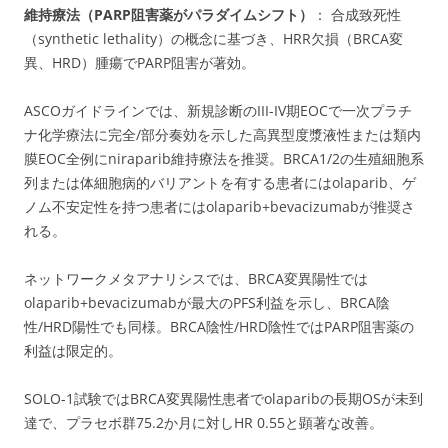
維持療法（PARP阻害薬がパラダイムシフト）
： 合成致死性
（synthetic lethality）の概念に基づき、HRR欠損（BRCA変
異、HRD）腫瘍でPARP阻害が著効。
ASCOガイドラインでは、新規診断のIII-IV期EOCで一次プラチ
ナ化学療法に完全/部分奏効を示した高異型度漿液性または類内
膜EOC全例にniraparib維持療法を推奨。BRCA1/2の生殖細胞系
列または体細胞病的バリアントを有する患者にはolaparib、ゲ
ノム不安定性を持つ患者にはolaparib+bevacizumabが推奨さ
れる。
ネットワークメタアナリシスでは、BRCA変異陽性では
olaparib+bevacizumabが最大のPFS利益を示し、BRCA陰
性/HRD陽性でも同様。BRCA陰性/HRD陰性ではPARP阻害薬の
利益は限定的。
SOLO-1試験ではBRCA変異陽性患者でolaparibの長期OSが未到
達で、プラセボ群75.2か月に対しHR 0.55と顕著な改善。