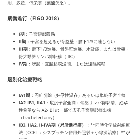
用、多産、低栄養（葉酸欠乏）。
病勢進行（FIGO 2018）
I期
：子宮頸部限局
II期
：子宮を超えるが骨盤壁・膣下1/3に達しない
III期
：膣下1/3進展、骨盤壁進展、水腎症、または骨盤・
傍大動脈リンパ節転移（IIIC）
IV期
：膀胱・直腸粘膜浸潤、または遠隔転移
層別化治療戦略
IA1期
：円錐切除（妊孕性温存）あるいは単純子宮全摘
IA2-IB1, IIA1
：広汎子宮全摘＋骨盤リンパ節郭清。妊孕
性希望ならIA2-IB1の一部で広汎子宮頸部摘出術
（trachelectomy）
IB3, IIA2, II-IVA期（局所進行癌）
：**同時化学放射線療
法（CCRT：シスプラチン併用外照射＋小線源治療）**が