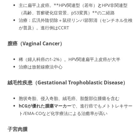
主に扁平上皮癌。**HPV関連型（若年）
と
HPV非関連型
（高齢、苔癬硬化症背景、p53変異）**の二経路
治療：広汎外陰切除＋鼠径リンパ節郭清（センチネル生検
が普及）。進行例はCCRT
膣癌（Vaginal Cancer）
稀（婦人科癌の1-2%）。HPV関連扁平上皮癌が大半
治療は放射線療法中心
絨毛性疾患（Gestational Trophoblastic Disease）
胞状奇胎、侵入奇胎、絨毛癌、胎盤部位腫瘍を含む
hCGが優れた腫瘍マーカー
で、進行癌でもメトトレキサー
ト/EMA-COなど化学療法による治癒率が高い
子宮肉腫