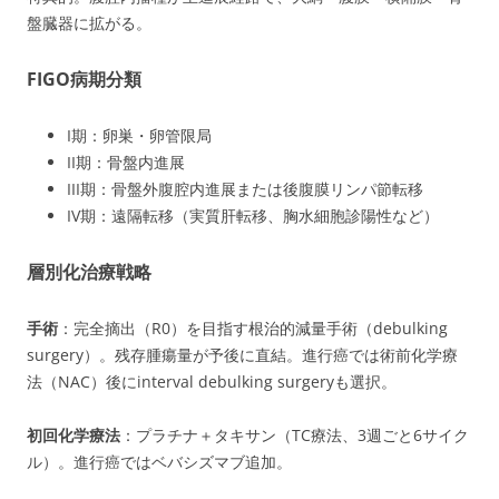
盤臓器に拡がる。
FIGO病期分類
I期：卵巣・卵管限局
II期：骨盤内進展
III期：骨盤外腹腔内進展または後腹膜リンパ節転移
IV期：遠隔転移（実質肝転移、胸水細胞診陽性など）
層別化治療戦略
手術
：完全摘出（R0）を目指す根治的減量手術（debulking
surgery）。残存腫瘍量が予後に直結。進行癌では術前化学療
法（NAC）後にinterval debulking surgeryも選択。
初回化学療法
：プラチナ＋タキサン（TC療法、3週ごと6サイク
ル）。進行癌ではベバシズマブ追加。