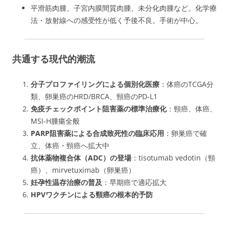
平滑筋肉腫、子宮内膜間質肉腫、未分化肉腫など。化学療
法・放射線への感受性が低く予後不良。手術が中心。
共通する現代的潮流
分子プロファイリングによる個別化医療
：体癌のTCGA分
類、卵巣癌のHRD/BRCA、頸癌のPD-L1
免疫チェックポイント阻害薬の標準治療化
：頸癌、体癌、
MSI-H腫瘍全般
PARP阻害薬による合成致死性の臨床応用
：卵巣癌で確
立、体癌・頸癌へ拡大中
抗体薬物複合体（ADC）の登場
：tisotumab vedotin（頸
癌）、mirvetuximab（卵巣癌）
妊孕性温存治療の普及
：早期癌で適応拡大
HPVワクチンによる頸癌の根本的予防