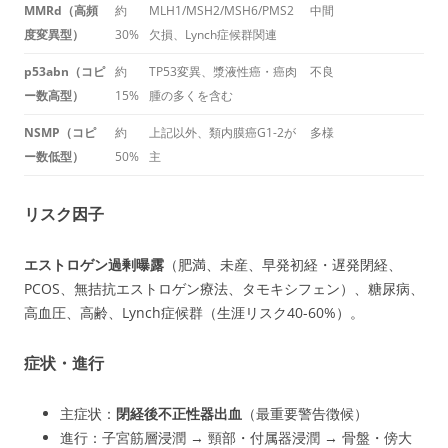
MMRd（高頻
約
MLH1/MSH2/MSH6/PMS2
中間
度変異型）
30%
欠損、Lynch症候群関連
p53abn（コピ
約
TP53変異、漿液性癌・癌肉
不良
ー数高型）
15%
腫の多くを含む
NSMP（コピ
約
上記以外、類内膜癌G1-2が
多様
ー数低型）
50%
主
リスク因子
エストロゲン過剰曝露
（肥満、未産、早発初経・遅発閉経、
PCOS、無拮抗エストロゲン療法、タモキシフェン）、糖尿病、
高血圧、高齢、Lynch症候群（生涯リスク40-60%）。
症状・進行
主症状：
閉経後不正性器出血
（最重要警告徴候）
進行：子宮筋層浸潤 → 頸部・付属器浸潤 → 骨盤・傍大