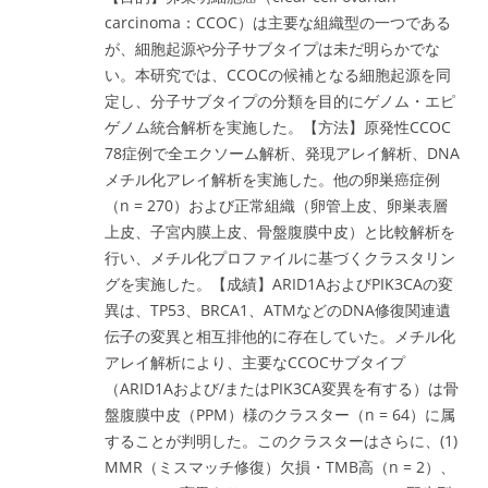
carcinoma：CCOC）は主要な組織型の一つである
が、細胞起源や分子サブタイプは未だ明らかでな
い。本研究では、CCOCの候補となる細胞起源を同
定し、分子サブタイプの分類を目的にゲノム・エピ
ゲノム統合解析を実施した。【方法】原発性CCOC
78症例で全エクソーム解析、発現アレイ解析、DNA
メチル化アレイ解析を実施した。他の卵巣癌症例
（n = 270）および正常組織（卵管上皮、卵巣表層
上皮、子宮内膜上皮、骨盤腹膜中皮）と比較解析を
行い、メチル化プロファイルに基づくクラスタリン
グを実施した。【成績】ARID1AおよびPIK3CAの変
異は、TP53、BRCA1、ATMなどのDNA修復関連遺
伝子の変異と相互排他的に存在していた。メチル化
アレイ解析により、主要なCCOCサブタイプ
（ARID1Aおよび/またはPIK3CA変異を有する）は骨
盤腹膜中皮（PPM）様のクラスター（n = 64）に属
することが判明した。このクラスターはさらに、(1)
MMR（ミスマッチ修復）欠損・TMB高（n = 2）、