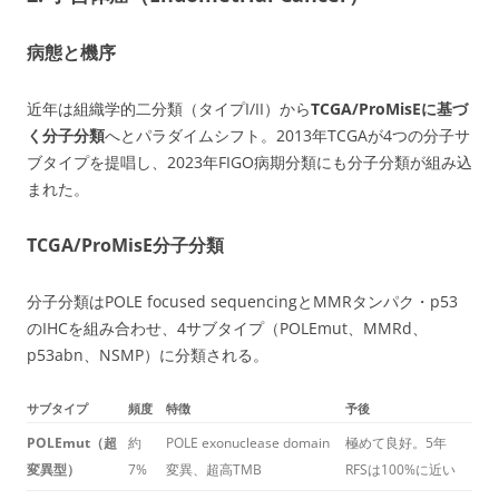
病態と機序
近年は組織学的二分類（タイプI/II）から
TCGA/ProMisEに基づ
く分子分類
へとパラダイムシフト。2013年TCGAが4つの分子サ
ブタイプを提唱し、2023年FIGO病期分類にも分子分類が組み込
まれた。
TCGA/ProMisE分子分類
分子分類はPOLE focused sequencingとMMRタンパク・p53
のIHCを組み合わせ、4サブタイプ（POLEmut、MMRd、
p53abn、NSMP）に分類される。
サブタイプ
頻度
特徴
予後
POLEmut（超
約
POLE exonuclease domain
極めて良好。5年
変異型）
7%
変異、超高TMB
RFSは100%に近い