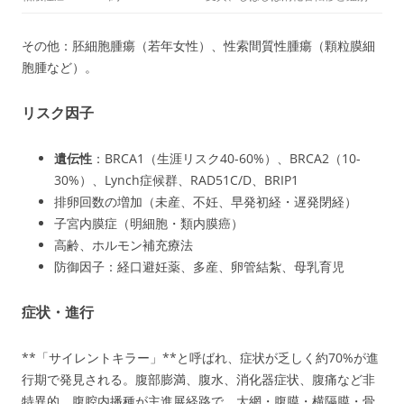
その他：胚細胞腫瘍（若年女性）、性索間質性腫瘍（顆粒膜細
胞腫など）。
リスク因子
遺伝性
：BRCA1（生涯リスク40-60%）、BRCA2（10-
30%）、Lynch症候群、RAD51C/D、BRIP1
排卵回数の増加（未産、不妊、早発初経・遅発閉経）
子宮内膜症（明細胞・類内膜癌）
高齢、ホルモン補充療法
防御因子：経口避妊薬、多産、卵管結紮、母乳育児
症状・進行
**「サイレントキラー」**と呼ばれ、症状が乏しく約70%が進
行期で発見される。腹部膨満、腹水、消化器症状、腹痛など非
特異的。腹腔内播種が主進展経路で、大網・腹膜・横隔膜・骨