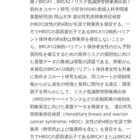
瘍 / BRCA1，BRCA2 / リスク低減卵管卵巣摘出術 /
前向きコホート研究 小区分56040:産婦人科学関連
基盤研究(B) 岡山大学 遺伝性乳癌卵巣癌症候群
(HBOC)女性の約4割が生涯で卵巣癌を発症する。一
方でHBOCの原因遺伝子であるBRCA1/2病的バリア
ント保持者の約6割は卵巣癌を発症しないことか
ら、BRCA1/2病的バリアント保持者女性のがん予防
個別化を確立するための発癌リスクの個別化に向け
た基盤データの集積は喫緊の課題である。卵巣がん
未発症のBRCA1/2病的バリアント保持者女性を対象
に前向きコホート研究を組み、同コホートの登録情
報からがん発生の特徴と発癌に関与する遺伝・環境
因子を明らかにして、リスク低減卵管卵巣摘出術
（RRSO)やサーベイランスなどの先制医療の個別化
戦略策定に向けた基盤データを構築する。 遺伝性乳
癌卵巣癌症候群（Hereditary breast and ovarian
cancer syndrome: HBOC）女性の約4割が生涯で卵
巣癌（卵管癌および腹膜癌を含む）を発症する。一
方でHBOCの原因遺伝子であるBRCA1またはBRCA2