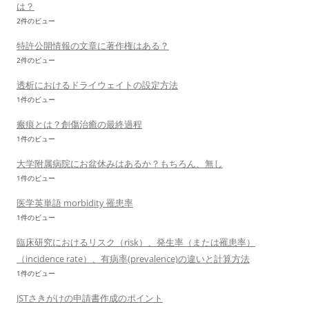
は？
2件のビュー
特許公開情報の文章に著作権はある？
2件のビュー
透析におけるドライウェイトの設定方法
1件のビュー
瘢痕とは？創傷治癒の最終過程
1件のビュー
大学附属病院にお盆休みはあるか？もちろん、無し
1件のビュー
医学英単語 morbidity 罹患率
1件のビュー
臨床研究におけるリスク（risk）、発生率（または罹患率）
（incidence rate）、有病率(prevalence)の違いと計算方法
1件のビュー
JSTさきがけの申請書作成のポイント