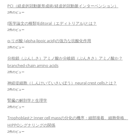
PCI（経皮的冠動脈形成術/経皮的冠動脈インターベンション）
2件のビュー
[医学論文の種類]Editoral（エディトリアル)とは？
2件のビュー
α-リポ酸 (alpha-lipoic acid)の強力な抗酸化作用
2件のビュー
分枝鎖（ぶんしさ）アミノ酸か分岐鎖（ぶんきさ）アミノ酸か？
branched-chain amino acids
2件のビュー
神経堤細胞（しんけいていさいぼう）neural crest cellsとは？
2件のビュー
腎臓の解剖学と生理学
2件のビュー
TrophoblastとInner cell massの分化の機序：細部接着、細胞骨格、
HIPPOシグナリングの関係
2件のビュー