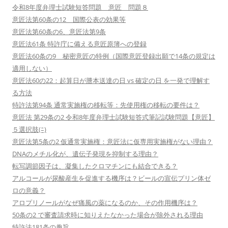
令和8年度弁理士試験短答問題 意匠 問題８
意匠法第60条の12 国際公表の効果等
意匠法第60条の6、意匠法第9条
意匠法61条 特許庁に備える意匠原簿への登録
意匠法60条の9 秘密意匠の特例（国際意匠登録出願で14条の規定は
適用しない）
意匠法60の22：起算日が謄本送達の日 vs 確定の日 を一発で理解す
る方法
特許法第94条 通常実施権の移転等：先使用権の移転の要件は？
意匠法 第29条の2 令和8年度弁理士試験短答式筆記試験問題【意匠】
５選択肢(ﾆ)
意匠法第5条の2 仮通常実施権：意匠法に仮専用実施権がない理由？
DNAのメチル化が、遺伝子発現を抑制する理由？
転写調節因子は、凝集したクロマチンにも結合できる？
アルコールが尿酸産生を促進する機序は？ビールの宣伝プリン体ゼ
ロの意義？
アロプリノールがなぜ痛風の薬になるのか、その作用機序は？
50条の2 で審査請求時に知りえたなかった場合が除外される理由
特許法181条の趣旨