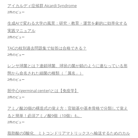
アイカルディ症候群 Aicardi Syndrome
2件のビュー
生成AIで変わる大学の風景：研究・教育・運営を劇的に効率化する
実践マニュアル
2件のビュー
TACの枝別過去問題集で短答は合格できる？
2件のビュー
レンサ球菌とは？連鎖球菌、球状の菌が鎖のように連なっている形
態から命名された細菌の種類（「属名」）
2件のビュー
胚中心(germinal center)とは【免疫学】
2件のビュー
アミノ酸20個の構造式の覚え方：官能基や基本骨格で分類して覚え
ると簡単！必須アミノ酸9個（10個）も。
2件のビュー
脂肪酸のβ酸化、ミトコンドリアマトリックスへ輸送するためのカル