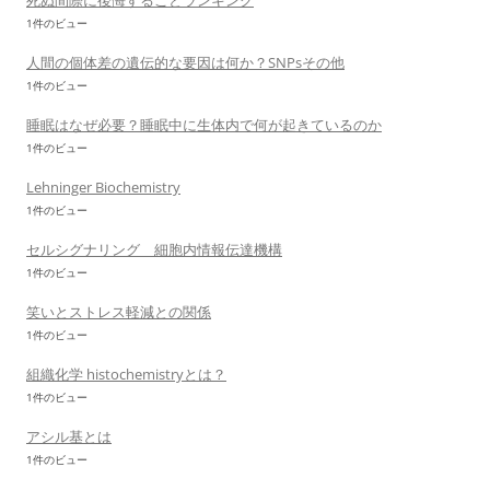
死ぬ間際に後悔することランキング
1件のビュー
人間の個体差の遺伝的な要因は何か？SNPsその他
1件のビュー
睡眠はなぜ必要？睡眠中に生体内で何が起きているのか
1件のビュー
Lehninger Biochemistry
1件のビュー
セルシグナリング 細胞内情報伝達機構
1件のビュー
笑いとストレス軽減との関係
1件のビュー
組織化学 histochemistryとは？
1件のビュー
アシル基とは
1件のビュー