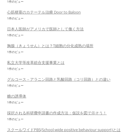
1件のビュー
心筋梗塞のカテーテル治療 Door to Baloon
1件のビュー
日本人医師がアメリカで医師として働く方法
1件のビュー
胸腺（きょうせん）とは？T細胞の分化成熟の場所
1件のビュー
私立大学等改革総合支援事業とは
1件のビュー
グルコース－アラニン回路と乳酸回路（コリ回路）との違い
1件のビュー
糖の誘導体
1件のビュー
採択される科研費申請書の作成方法：仮説を図で示そう！
1件のビュー
スクールワイドPBS(School-wide positive behaviour support)とは