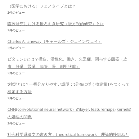
（医学における）フェノタイプとは？
2件のビュー
臨床研究における後ろ向き研究（後方視的研究）とは
2件のビュー
Charles A. Janeway（チャールズ・ジェインウェイ）
2件のビュー
ビタミンDとは？構造、活性化、働き、欠乏症、関与する臓器（皮
膚、肝臓、腎臓、腸管、骨、副甲状腺）
2件のビュー
t検定とは？一番分かりやすい説明：t分布に従う検定量Tをつくって
検定する方法
2件のビュー
CNN(convolutional neural network）のlayer, featuremaps (kernels)
の処理の関係
2件のビュー
社会科学系論文の書き方：theoretical framework 理論的枠組みと