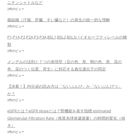
ニチンシャトルなど
2件のビュー
腺組織（汗腺、肝臓、すい臓など）の発生の統一的な理解
2件のビュー
P1,P1A,P2,P2A,P3,P3A,BSL1,BSL2,BSL3バイオセーフティレベルの種
類
2件のビュー
メンデルの法則と７つの表現型（豆の色、形、鞘の色、形、花の
色、花のつく位置、背丈）に対応する責任遺伝子の同定
2件のビュー
【決着！】内分泌の読み方は「ないぶんぴ」か「ないぶんぴつ」
か？
2件のビュー
eGFRとは？eGFR slopeとは？腎機能を表す指標 estimated
Glomerular Filtration Rate（推算糸球体濾過量）の時間的変化（傾
き）
2件のビュー