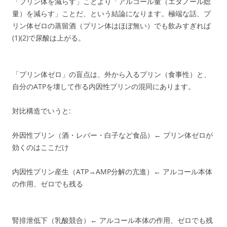
「プリン体を減らす」ことより「アルコール量（エタノール総
量）を減らす」ことだ、という結論になります。極端な話、プ
リン体ゼロの蒸留酒（プリン体はほぼ無い）でも飲みすぎれば
(1)(2)で尿酸は上がる。
「プリン体ゼロ」の盲点は、外から入るプリン（食事性）と、
自分のATPを壊して作る内因性プリンの混同にあります。
対比構造でいうと:
外因性プリン（酒・レバー・白子など食品）← プリン体ゼロが
効くのはここだけ
内因性プリン産生（ATP→AMP分解の亢進）← アルコール本体
の作用、ゼロでも残る
腎排泄低下（乳酸競合）← アルコール本体の作用、ゼロでも残