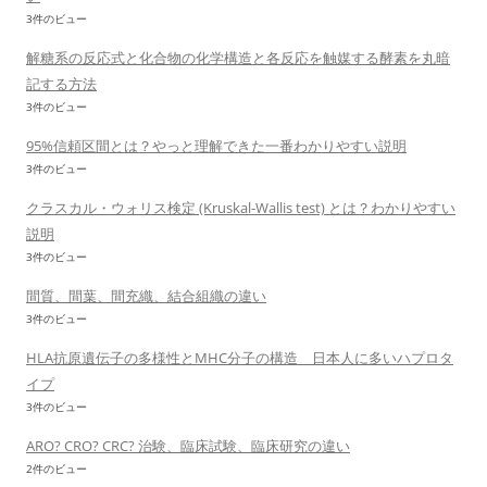
3件のビュー
解糖系の反応式と化合物の化学構造と各反応を触媒する酵素を丸暗
記する方法
3件のビュー
95%信頼区間とは？やっと理解できた一番わかりやすい説明
3件のビュー
クラスカル・ウォリス検定 (Kruskal-Wallis test) とは？わかりやすい
説明
3件のビュー
間質、間葉、間充織、結合組織の違い
3件のビュー
HLA抗原遺伝子の多様性とMHC分子の構造 日本人に多いハプロタ
イプ
3件のビュー
ARO? CRO? CRC? 治験、臨床試験、臨床研究の違い
2件のビュー