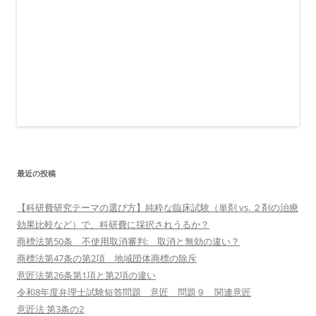
最近の投稿
【科研費研究テーマの選び方】純粋な臨床試験（単剤 vs. ２剤の治療
効果比較など）で、科研費に採択されうるか？
商標法第50条 不使用取消審判: 取消と無効の違い？
商標法第47条の第2項 地域団体商標の除斥
意匠法第26条第1項と第2項の違い
令和8年度弁理士試験短答問題 意匠 問題９ 関連意匠
意匠法 第3条の2