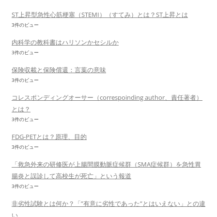
ST上昇型急性心筋梗塞（STEMI）（すてみ）とは？ST上昇とは
3件のビュー
内科学の教科書はハリソンかセシルか
3件のビュー
保険収載と保険償還：言葉の意味
3件のビュー
コレスポンディングオーサー（correspoinding author、責任著者）
とは？
3件のビュー
FDG-PETとは？原理、目的
3件のビュー
「救急外来の研修医が上腸間膜動脈症候群（SMA症候群）を急性胃
腸炎と誤診して高校生が死亡」という報道
3件のビュー
非劣性試験とは何か？「”有意に劣性であった”とはいえない」との違
い