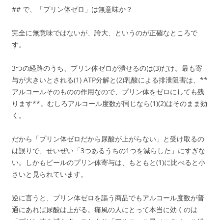
## で、「プリン体ゼロ」は無意味か？
完全に無意味ではないが、誇大、というのが正確なところで
す。
3つの経路のうち、プリン体ゼロが潰せるのは(3)だけ。最も寄
与が大きいとされる(1) ATP分解と(2)乳酸による排泄阻害は、**
アルコールそのものの作用なので、プリン体をゼロにしても残
ります**。むしろアルコール度数が同じなら(1)(2)はそのまま効
く。
だから「プリン体ゼロだから尿酸が上がらない」と受け取るの
は誤りで、せいぜい「3つあるうちの1つを減らした」にすぎな
い。しかもビールのプリン体寄与は、もともと(1)に比べると小
さいと見られています。
逆に言うと、プリン体ゼロを謳う商品でもアルコール度数が普
通にあれば尿酸は上がる。痛風の人にとって本当に効くのは