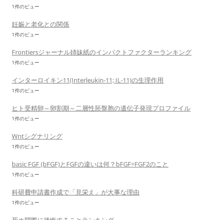
1件のビュー
妊娠と老化との関係
1件のビュー
Frontiersジャーナル姉妹紙のインパクトファクターランキング
1件のビュー
インターロイキン11(Interleukin-11; IL-11)の生理作用
1件のビュー
ヒト受精卵～卵割期～二層性胚盤胞の遺伝子発現プロファイル
1件のビュー
Wntシグナリング
1件のビュー
basic FGF (bFGF)とFGFの違いは何？bFGF=FGF2のこと
1件のビュー
科研費申請書作成で「見栄え」が大事な理由
1件のビュー