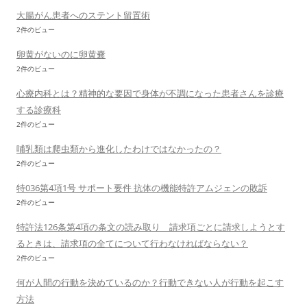
大腸がん患者へのステント留置術
2件のビュー
卵黄がないのに卵黄嚢
2件のビュー
心療内科とは？精神的な要因で身体が不調になった患者さんを診療
する診療科
2件のビュー
哺乳類は爬虫類から進化したわけではなかったの？
2件のビュー
特036第4項1号 サポート要件 抗体の機能特許アムジェンの敗訴
2件のビュー
特許法126条第4項の条文の読み取り 請求項ごとに請求しようとす
るときは、請求項の全てについて行わなければならない？
2件のビュー
何が人間の行動を決めているのか？行動できない人が行動を起こす
方法