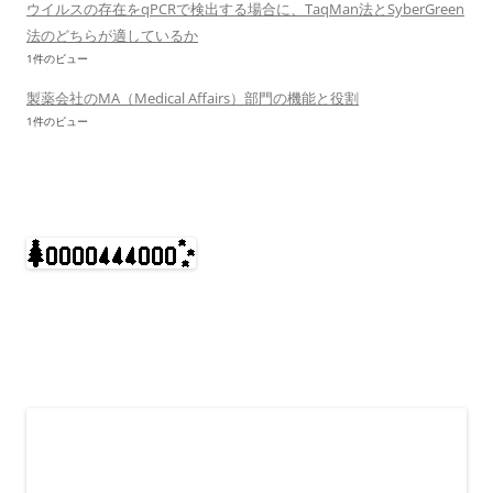
ウイルスの存在をqPCRで検出する場合に、TaqMan法とSyberGreen
法のどちらが適しているか
1件のビュー
製薬会社のMA（Medical Affairs）部門の機能と役割
1件のビュー