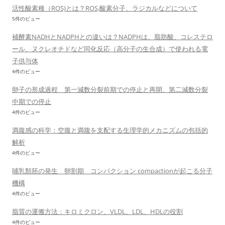
活性酸素種（ROS)とは？ROS,酸素分子、ラジカルなどについて
5件のビュー
補酵素NADHとNADPHとの違いは？NADPHは、脂肪酸、コレステロ
ール、ヌクレオチドなど同化反応（高分子の生合成）で使われる電
子供与体
4件のビュー
卵子の形成過程 第一減数分裂前期での停止と再開、第二減数分裂
中期での停止
4件のビュー
満腹感の科学：空腹と満腹を支配する生理学的メカニズムの包括的
解析
4件のビュー
哺乳類胚の発生 卵割期 コンパクション compactionが起こる分子
機構
4件のビュー
脂質の運搬方法：キロミクロン、VLDL、LDL、HDLの役割
4件のビュー