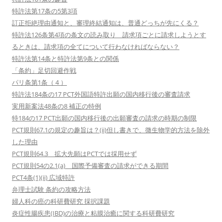
特許法第17条の5第3項
訂正拒絶理由通知と、審理終結通知は、普通どっちが先にくる？
特許法126条第4項の条文の読み取り 請求項ごとに請求しようとす
るときは、請求項の全てについて行わなければならない？
特許法第14条と特許法第9条との関係
「条約」足切回避作戦
パリ条第1条（４）
特許法184条の17 PCT外国語特許出願の国内移行後の審査請求
実用新案法48条の8 補正の特例
特184の17 PCT出願の国内移行後の出願審査の請求の時期の制限
PCT規則67.1の規定の趣旨は？(ii)但し書きで、微生物学的方法を除外
した理由
PCT規則64.3 拡大先願はPCTでは採用せず
PCT規則54の2.1(a) 国際予備審査の請求ができる期間
PCT4条(1)(ii) 広域特許
弁理士試験 条約の攻略方法
婦人科の癌の科研費研究 採択課題
炎症性腸疾患(IBD)の治療と粘膜治癒に関する科研費研究