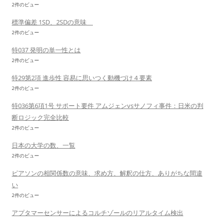
2件のビュー
標準偏差 1SD、2SDの意味
2件のビュー
特037 発明の単一性とは
2件のビュー
特29第2項 進歩性 容易に思いつく動機づけ４要素
2件のビュー
特036第6項1号 サポート要件 アムジェンvsサノフィ事件：日米の判
断ロジック完全比較
2件のビュー
日本の大学の数、一覧
2件のビュー
ピアソンの相関係数の意味、求め方、解釈の仕方、ありがちな間違
い
2件のビュー
アプタマーセンサーによるコルチゾールのリアルタイム検出