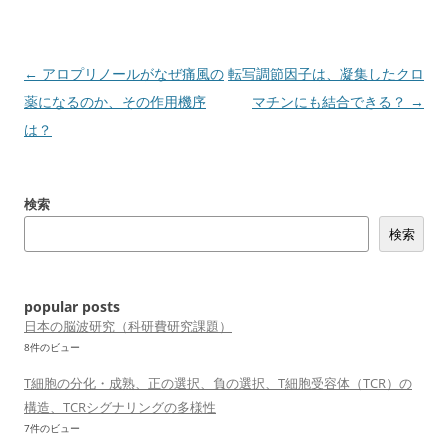
投
←
アロプリノールがなぜ痛風の
転写調節因子は、凝集したクロ
稿
薬になるのか、その作用機序
マチンにも結合できる？
→
ナ
は？
ビ
ゲ
検索
ー
検索
シ
ョ
ン
popular posts
日本の脳波研究（科研費研究課題）
8件のビュー
T細胞の分化・成熟、正の選択、負の選択、T細胞受容体（TCR）の
構造、TCRシグナリングの多様性
7件のビュー