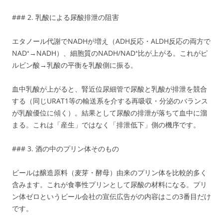
### 2. 乳酸による尿酸排泄の阻害
エタノール代謝でNADHが増え（ADH反応・ALDH反応の両方で
NAD⁺→NADH）、細胞質のNADH/NAD⁺比が上がる。これがピ
ルビン酸→乳酸の平衡を乳酸側に振る。
血中乳酸が上がると、腎近位尿細管で尿酸と乳酸が排泄を競合
する（同じURAT1等の輸送系を介する再吸収・分泌のバランス
が乳酸優位に傾く）。結果として尿酸の排泄が落ちて血中に溜
まる。これは「産生」ではなく「排泄低下」側の機序です。
### 3. 酒の中のプリン体そのもの
ビールは醸造原料（麦芽・酵母）由来のプリン体を比較的多く
含みます。これが食事性プリンとして尿酸の材料になる。プリ
ン体ゼロというビール会社の宣伝広告がの内容はこの3番目だけ
です。