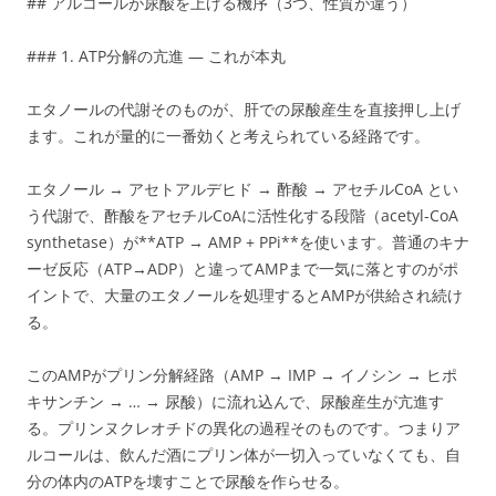
## アルコールが尿酸を上げる機序（3つ、性質が違う）
### 1. ATP分解の亢進 — これが本丸
エタノールの代謝そのものが、肝での尿酸産生を直接押し上げ
ます。これが量的に一番効くと考えられている経路です。
エタノール → アセトアルデヒド → 酢酸 → アセチルCoA とい
う代謝で、酢酸をアセチルCoAに活性化する段階（acetyl-CoA
synthetase）が**ATP → AMP + PPi**を使います。普通のキナ
ーゼ反応（ATP→ADP）と違ってAMPまで一気に落とすのがポ
イントで、大量のエタノールを処理するとAMPが供給され続け
る。
このAMPがプリン分解経路（AMP → IMP → イノシン → ヒポ
キサンチン → … → 尿酸）に流れ込んで、尿酸産生が亢進す
る。プリンヌクレオチドの異化の過程そのものです。つまりア
ルコールは、飲んだ酒にプリン体が一切入っていなくても、自
分の体内のATPを壊すことで尿酸を作らせる。