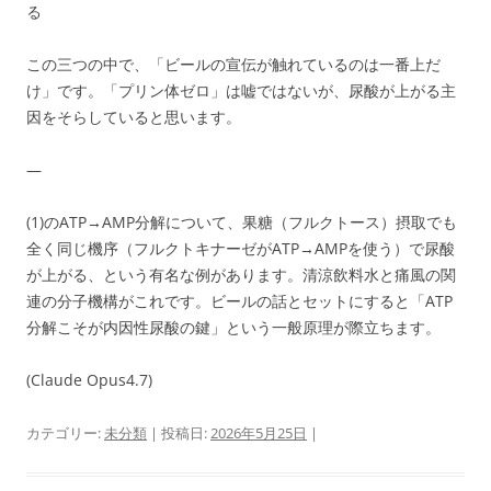
る
この三つの中で、「ビールの宣伝が触れているのは一番上だ
け」です。「プリン体ゼロ」は嘘ではないが、尿酸が上がる主
因をそらしていると思います。
—
(1)のATP→AMP分解について、果糖（フルクトース）摂取でも
全く同じ機序（フルクトキナーゼがATP→AMPを使う）で尿酸
が上がる、という有名な例があります。清涼飲料水と痛風の関
連の分子機構がこれです。ビールの話とセットにすると「ATP
分解こそが内因性尿酸の鍵」という一般原理が際立ちます。
(Claude Opus4.7)
カテゴリー:
未分類
| 投稿日:
2026年5月25日
|