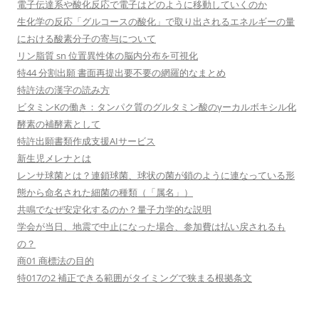
電子伝達系や酸化反応で電子はどのように移動していくのか
生化学の反応「グルコースの酸化」で取り出されるエネルギーの量
における酸素分子の寄与について
リン脂質 sn 位置異性体の脳内分布を可視化
特44 分割出願 書面再提出要不要の網羅的なまとめ
特許法の漢字の読み方
ビタミンKの働き：タンパク質のグルタミン酸のγーカルボキシル化
酵素の補酵素として
特許出願書類作成支援AIサービス
新生児メレナとは
レンサ球菌とは？連鎖球菌、球状の菌が鎖のように連なっている形
態から命名された細菌の種類（「属名」）
共鳴でなぜ安定化するのか？量子力学的な説明
学会が当日、地震で中止になった場合、参加費は払い戻されるも
の？
商01 商標法の目的
特017の2 補正できる範囲がタイミングで狭まる根拠条文