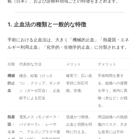
載（日本）、および診療科領域ごとの特徴をまとめます。
1. 止血法の種類と一般的な特徴
手術における止血法は、大きく「機械的止血」「熱凝固・エネ
ルギー利用止血」「化学的・生物学的止血」に分類されます。
分類
代表的な方法
メリット
デメリット
機械
縫合、結紮（けっさ
確実で、広い血
手術時間を要す
的止
つ）、クリップ、タンポ
管径に対応可
る。組織への侵襲
血
ン（ガーゼ圧迫）、止血
能。安価。
を伴う。体内に異
鉗子による圧迫
物（糸など）が残
る。
熱凝
電気メス（モノポーラ・
迅速かつ簡便。
周辺組織への熱損
固・
バイポーラ）、レーザ
止血と切開を同
傷のリスク。大き
エネ
ー、アルゴンプラズマ凝
時に行える。
な血管には不向