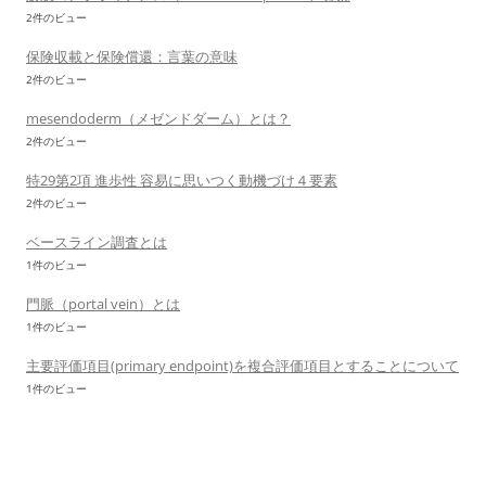
2件のビュー
保険収載と保険償還：言葉の意味
2件のビュー
mesendoderm（メゼンドダーム）とは？
2件のビュー
特29第2項 進歩性 容易に思いつく動機づけ４要素
2件のビュー
ベースライン調査とは
1件のビュー
門脈（portal vein）とは
1件のビュー
主要評価項目(primary endpoint)を複合評価項目とすることについて
1件のビュー