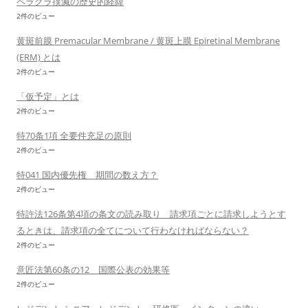
ペラグラ撲滅の歴史的経緯
2件のビュー
黄斑前膜 Premacular Membrane / 黄斑上膜 Epiretinal Membrane
(ERM) とは
2件のビュー
「仮予定」とは
2件のビュー
特70条1項 全要件充足の原則
2件のビュー
特041 国内優先権 期間の数え方？
2件のビュー
特許法126条第4項の条文の読み取り 請求項ごとに請求しようとす
るときは、請求項の全てについて行わなければならない？
2件のビュー
意匠法第60条の12 国際公表の効果等
2件のビュー