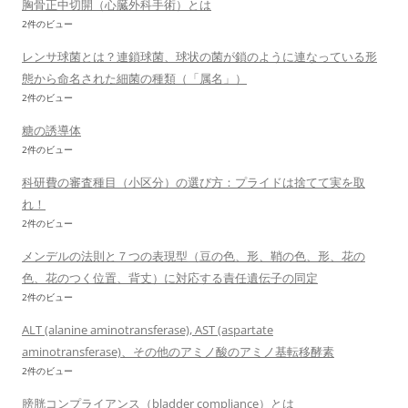
胸骨正中切開（心臓外科手術）とは
2件のビュー
レンサ球菌とは？連鎖球菌、球状の菌が鎖のように連なっている形
態から命名された細菌の種類（「属名」）
2件のビュー
糖の誘導体
2件のビュー
科研費の審査種目（小区分）の選び方：プライドは捨てて実を取
れ！
2件のビュー
メンデルの法則と７つの表現型（豆の色、形、鞘の色、形、花の
色、花のつく位置、背丈）に対応する責任遺伝子の同定
2件のビュー
ALT (alanine aminotransferase), AST (aspartate
aminotransferase)、その他のアミノ酸のアミノ基転移酵素
2件のビュー
膀胱コンプライアンス（bladder compliance）とは