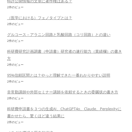
特許公開情報の文章に著作権はある？
2件のビュー
（医学における）フェノタイプとは？
2件のビュー
グルコース－アラニン回路と乳酸回路（コリ回路）との違い
2件のビュー
科研費研究計画調書（申請書）研究者の遂行能力（業績欄）の書き
方
2件のビュー
95%信頼区間とは？やっと理解できた一番わかりやすい説明
2件のビュー
非常勤講師や外部セミナー講師を依頼するときの委嘱状の書き方
2件のビュー
科研費申請書を３つの生成AI、ChatGPT4o、Claude、Perplexityに
書かせたら、驚くほど違う結果に
2件のビュー