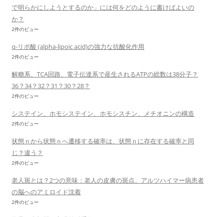
で明らかにしようとするのか」には何をどのように書けばよいの
か？
2件のビュー
α-リポ酸 (alpha-lipoic acid)の強力な抗酸化作用
2件のビュー
解糖系、TCA回路、電子伝達系で産生されるATPの総数は38分子？
36？34？32？31？30？28？
2件のビュー
システイン、ホモシステイン、ホモシスチン、メチオニンの構造
2件のビュー
状態ｎから状態ｎへ遷移する確率は、状態ｎに存在する確率と同
じ？違う？
2件のビュー
老人斑とは？2つの意味：老人の皮膚の斑点、アルツハイマー病患者
の脳へのアミロイド沈着
2件のビュー