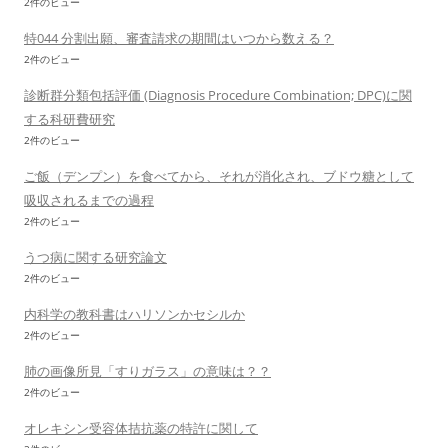
2件のビュー
特044 分割出願、審査請求の期間はいつから数える？
2件のビュー
診断群分類包括評価 (Diagnosis Procedure Combination; DPC)に関
する科研費研究
2件のビュー
ご飯（デンプン）を食べてから、それが消化され、ブドウ糖として
吸収されるまでの過程
2件のビュー
うつ病に関する研究論文
2件のビュー
内科学の教科書はハリソンかセシルか
2件のビュー
肺の画像所見「すりガラス」の意味は？？
2件のビュー
オレキシン受容体拮抗薬の特許に関して