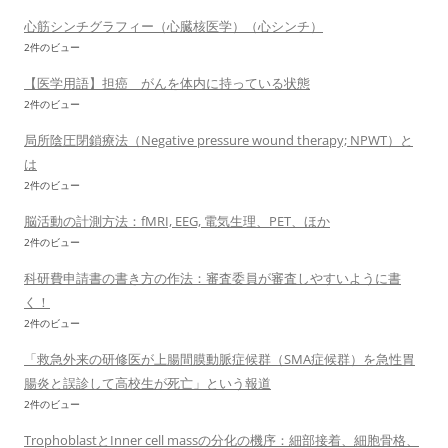
心筋シンチグラフィー（心臓核医学）（心シンチ）
2件のビュー
【医学用語】担癌 がんを体内に持っている状態
2件のビュー
局所陰圧閉鎖療法（Negative pressure wound therapy; NPWT）と
は
2件のビュー
脳活動の計測方法：fMRI, EEG, 電気生理、PET、ほか
2件のビュー
科研費申請書の書き方の作法：審査委員が審査しやすいように書
く！
2件のビュー
「救急外来の研修医が上腸間膜動脈症候群（SMA症候群）を急性胃
腸炎と誤診して高校生が死亡」という報道
2件のビュー
TrophoblastとInner cell massの分化の機序：細部接着、細胞骨格、