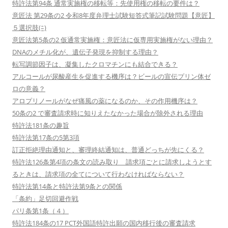
特許法第94条 通常実施権の移転等：先使用権の移転の要件は？
意匠法 第29条の2 令和8年度弁理士試験短答式筆記試験問題【意匠】
５選択肢(ﾆ)
意匠法第5条の2 仮通常実施権：意匠法に仮専用実施権がない理由？
DNAのメチル化が、遺伝子発現を抑制する理由？
転写調節因子は、凝集したクロマチンにも結合できる？
アルコールが尿酸産生を促進する機序は？ビールの宣伝プリン体ゼ
ロの意義？
アロプリノールがなぜ痛風の薬になるのか、その作用機序は？
50条の2 で審査請求時に知りえたなかった場合が除外される理由
特許法181条の趣旨
特許法第17条の5第3項
訂正拒絶理由通知と、審理終結通知は、普通どっちが先にくる？
特許法126条第4項の条文の読み取り 請求項ごとに請求しようとす
るときは、請求項の全てについて行わなければならない？
特許法第14条と特許法第9条との関係
「条約」足切回避作戦
パリ条第1条（４）
特許法184条の17 PCT外国語特許出願の国内移行後の審査請求