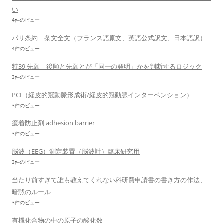
い
4件のビュー
パリ条約 条文全文（フランス語原文、英語公式訳文、日本語訳）
4件のビュー
特39 先願 後願と先願とが「同一の発明」かを判断するロジック
3件のビュー
PCI（経皮的冠動脈形成術/経皮的冠動脈インターベンション）
3件のビュー
癒着防止剤 adhesion barrier
3件のビュー
脳波（EEG）測定装置（脳波計）臨床研究用
3件のビュー
当たり前すぎて誰も教えてくれない科研費申請書の書き方の作法、
暗黙のルール
3件のビュー
有機化合物の中の原子の酸化数