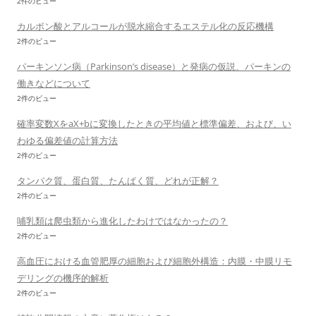
2件のビュー
カルボン酸とアルコールが脱水縮合するエステル化の反応機構
2件のビュー
パーキンソン病（Parkinson’s disease）と発病の仮説、パーキンの
働きなどについて
2件のビュー
確率変数XをaX+bに変換したときの平均値と標準偏差、および、い
わゆる偏差値の計算方法
2件のビュー
タンパク質、蛋白質、たんぱく質、どれが正解？
2件のビュー
哺乳類は爬虫類から進化したわけではなかったの？
2件のビュー
高血圧における血管肥厚の細胞および細胞外構造：内膜・中膜リモ
デリングの機序的解析
2件のビュー