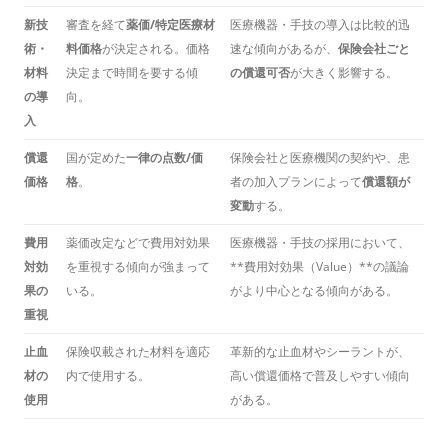
新技
審査を経て
薬価/特定医療材
医療機器・手技の導入は比較的迅
術・
料価格
が決定される。価格
速な傾向があるが、
保険会社ごと
材料
決定まで時間を要する傾
の償還可否
が大きく影響する。
の導
向。
入
償還
国が定めた
一律の点数/価
保険会社と医療機関の契約や、患
価格
格
。
者の加入プランによって
償還額が
変動
する。
費用
薬価改定などで費用対効果
医療機器・手技の採用において、
対効
を重視する傾向が強まって
**費用対効果（Value）**の議論
果の
いる。
がより中心となる傾向がある。
重視
止血
保険収載された材料を適応
革新的な止血材やシーラントが、
材の
内で使用する。
高い償還価格で普及しやすい傾向
使用
がある。