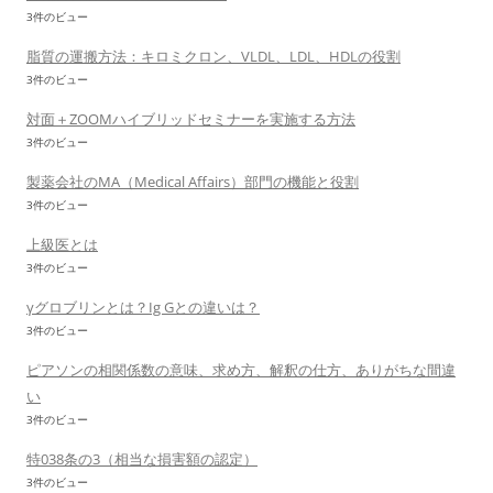
3件のビュー
脂質の運搬方法：キロミクロン、VLDL、LDL、HDLの役割
3件のビュー
対面＋ZOOMハイブリッドセミナーを実施する方法
3件のビュー
製薬会社のMA（Medical Affairs）部門の機能と役割
3件のビュー
上級医とは
3件のビュー
γグロブリンとは？Ig Gとの違いは？
3件のビュー
ピアソンの相関係数の意味、求め方、解釈の仕方、ありがちな間違
い
3件のビュー
特038条の3（相当な損害額の認定）
3件のビュー