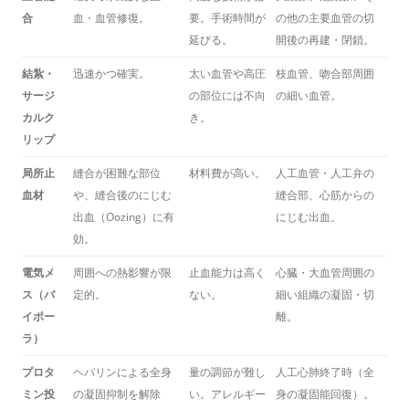
合
血・血管修復。
要。手術時間が
の他の主要血管の切
延びる。
開後の再建・閉鎖。
結紮・
迅速かつ確実。
太い血管や高圧
枝血管、吻合部周囲
サージ
の部位には不向
の細い血管。
カルク
き。
リップ
局所止
縫合が困難な部位
材料費が高い。
人工血管・人工弁の
血材
や、縫合後のにじむ
縫合部、心筋からの
出血（Oozing）に有
にじむ出血。
効。
電気メ
周囲への熱影響が限
止血能力は高く
心臓・大血管周囲の
ス（バ
定的。
ない。
細い組織の凝固・切
イポー
離。
ラ）
プロタ
ヘパリンによる全身
量の調節が難し
人工心肺終了時（全
ミン投
の凝固抑制を解除
い。アレルギー
身の凝固能回復）。