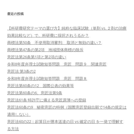
最近の投稿
【科研費研究テーマの選び方】純粋な臨床試験（単剤 vs. ２剤の治療
効果比較など）で、科研費に採択されうるか？
商標法第50条 不使用取消審判: 取消と無効の違い？
商標法第47条の第2項 地域団体商標の除斥
意匠法第26条第1項と第2項の違い
令和8年度弁理士試験短答問題 意匠 問題９ 関連意匠
意匠法 第3条の2
令和8年度弁理士試験短答問題 意匠 問題８
意匠法第60条の12 国際公表の効果等
意匠法第60条の6、意匠法第9条
意匠法61条 特許庁に備える意匠原簿への登録
意匠法60条の9 秘密意匠の特例（国際意匠登録出願で14条の規定は
適用しない）
意匠法60の22：起算日が謄本送達の日 vs 確定の日 を一発で理解す
る方法