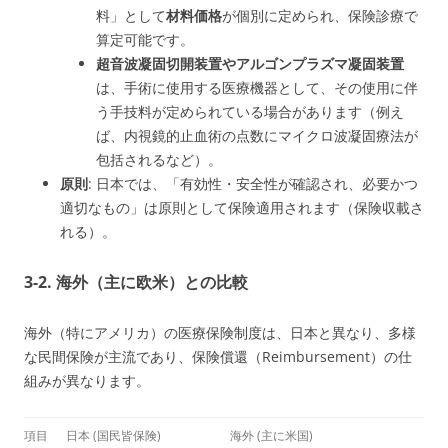
料」として
材料価格
が個別に定められ、保険診療で
算定可能です。
超音波凝固切開装置やアルゴンプラズマ凝固装置
は、手術に使用する医療機器として、その使用に伴
う手技料が定められている場合があります（例え
ば、内視鏡的止血術の点数にマイクロ波凝固療法が
包括されるなど）。
原則
: 日本では、「有効性・安全性が確認され、必要かつ
適切なもの」は原則として保険適用されます（保険収載さ
れる）。
3-2. 海外（主に欧米）との比較
海外（特にアメリカ）の医療保険制度は、日本と異なり、多様
な民間保険が主流であり、保険償還（Reimbursement）の仕
組みが異なります。
項目
日本 (国民皆保険)
海外 (主に米国)