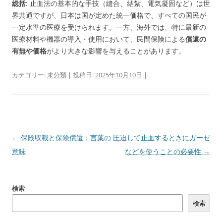
総括
: 止血法の基本的な手技（縫合、結紮、電気凝固など）は世
界共通ですが、日本は国が定めた統一価格で、すべての国民が
一定水準の医療を受けられます。一方、海外では、特に最新の
医療材料や機器の導入・使用において、民間保険による
償還の
有無や価格
がより大きな影響を与えることがあります。
カテゴリー:
未分類
| 投稿日:
2025年10月10日
|
投
←
保険収載と保険償還：言葉の
圧迫して止血するときにガーゼ
稿
意味
などを使うことの必要性
→
ナ
ビ
検索
ゲ
検索
ー
シ