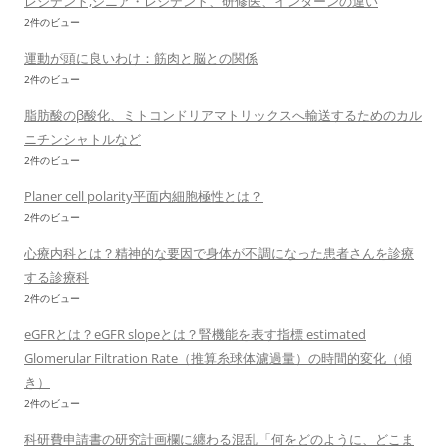
レジデント,シニア・レジデント、研修医、インターンの違い
2件のビュー
運動が頭に良いわけ：筋肉と脳との関係
2件のビュー
脂肪酸のβ酸化、ミトコンドリアマトリックスへ輸送するためのカル
ニチンシャトルなど
2件のビュー
Planer cell polarity平面内細胞極性とは？
2件のビュー
心療内科とは？精神的な要因で身体が不調になった患者さんを診療
する診療科
2件のビュー
eGFRとは？eGFR slopeとは？腎機能を表す指標 estimated
Glomerular Filtration Rate（推算糸球体濾過量）の時間的変化（傾
き）
2件のビュー
科研費申請書の研究計画欄に纏わる混乱「何をどのように、どこま