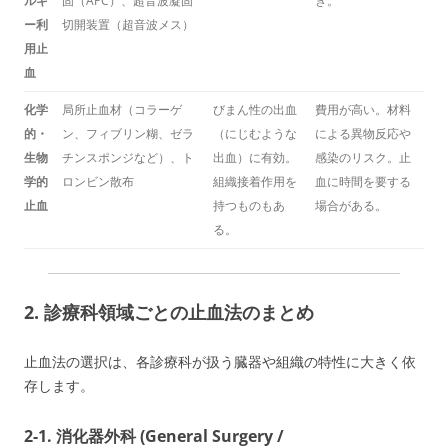
ルギ
固（APC）、超音波凝固
き。
ー利
切開装置（超音波メス）
用止
血
化学
局所止血材（コラーゲ
びまん性の出血
費用が高い。材料
的・
ン、フィブリン糊、ゼラ
（にじむような
による異物反応や
生物
チンスポンジなど）、ト
出血）に有効。
感染のリスク。止
学的
ロンビン散布
組織接着作用を
血に時間を要する
止血
持つものもあ
場合がある。
る。
2. 診療科領域ごとの止血法のまとめ
止血法の選択は、各診療科が扱う臓器や組織の特性に大きく依
存します。
2-1. 消化器外科 (General Surgery /