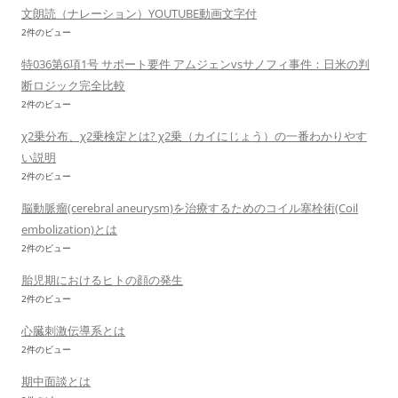
文朗読（ナレーション）YOUTUBE動画文字付
2件のビュー
特036第6項1号 サポート要件 アムジェンvsサノフィ事件：日米の判
断ロジック完全比較
2件のビュー
χ2乗分布、χ2乗検定とは? χ2乗（カイにじょう）の一番わかりやす
い説明
2件のビュー
脳動脈瘤(cerebral aneurysm)を治療するためのコイル塞栓術(Coil
embolization)とは
2件のビュー
胎児期におけるヒトの顔の発生
2件のビュー
心臓刺激伝導系とは
2件のビュー
期中面談とは