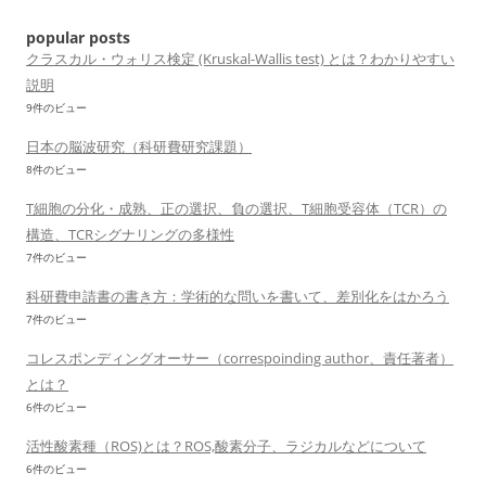
ョ
popular posts
ン
クラスカル・ウォリス検定 (Kruskal-Wallis test) とは？わかりやすい
説明
9件のビュー
日本の脳波研究（科研費研究課題）
8件のビュー
T細胞の分化・成熟、正の選択、負の選択、T細胞受容体（TCR）の
構造、TCRシグナリングの多様性
7件のビュー
科研費申請書の書き方：学術的な問いを書いて、差別化をはかろう
7件のビュー
コレスポンディングオーサー（correspoinding author、責任著者）
とは？
6件のビュー
活性酸素種（ROS)とは？ROS,酸素分子、ラジカルなどについて
6件のビュー