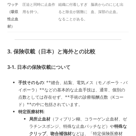
ワッテ
圧迫と同時に止血作
組織に付着しすぎ
脳表からのにじむ出
（吸収
用を持つ。
ると除去が困難に
血、深部の止血。
性止血
なることがある。
材）
3. 保険収載（日本）と海外との比較
3-1. 日本の保険収載について
手技そのもの
: **縫合、結紮、電気メス（モノポーラ・バ
イポーラ）**などの基本的な止血手技は、通常、個別の
点数としては存在せず、**手術の診療報酬点数（Kコー
ド）**の中に包括されています。
特定医療材料
:
局所止血材
（フィブリン糊、コラーゲン止血材、ゼ
ラチンスポンジ、特殊な止血パッチなど）や
特殊な
クリップ
、
吻合補強材
などは、「特定保険医療材