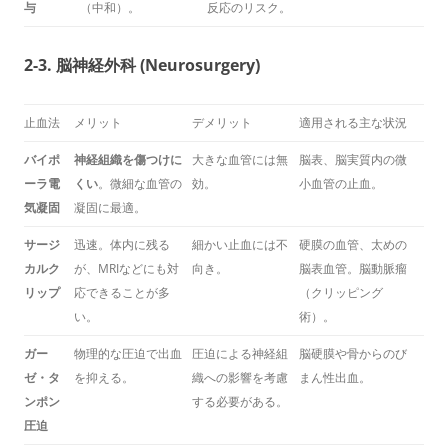
与
（中和）。
反応のリスク。
2-3. 脳神経外科 (Neurosurgery)
止血法
メリット
デメリット
適用される主な状況
バイポ
神経組織を傷つけに
大きな血管には無
脳表、脳実質内の微
ーラ電
くい
。微細な血管の
効。
小血管の止血。
気凝固
凝固に最適。
サージ
迅速。体内に残る
細かい止血には不
硬膜の血管、太めの
カルク
が、MRIなどにも対
向き。
脳表血管。脳動脈瘤
リップ
応できることが多
（クリッピング
い。
術）。
ガー
物理的な圧迫で出血
圧迫による神経組
脳硬膜や骨からのび
ゼ・タ
を抑える。
織への影響を考慮
まん性出血。
ンポン
する必要がある。
圧迫