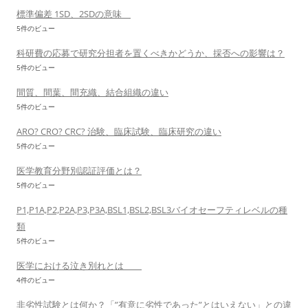
標準偏差 1SD、2SDの意味
5件のビュー
科研費の応募で研究分担者を置くべきかどうか、採否への影響は？
5件のビュー
間質、間葉、間充織、結合組織の違い
5件のビュー
ARO? CRO? CRC? 治験、臨床試験、臨床研究の違い
5件のビュー
医学教育分野別認証評価とは？
5件のビュー
P1,P1A,P2,P2A,P3,P3A,BSL1,BSL2,BSL3バイオセーフティレベルの種
類
5件のビュー
医学における泣き別れとは
4件のビュー
非劣性試験とは何か？「”有意に劣性であった”とはいえない」との違