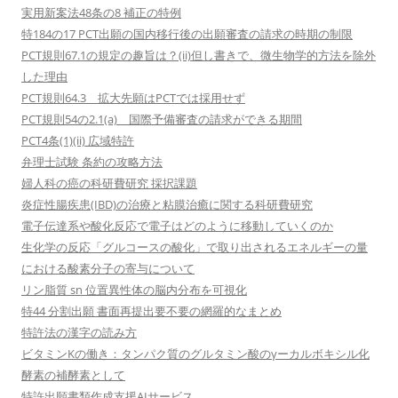
実用新案法48条の8 補正の特例
特184の17 PCT出願の国内移行後の出願審査の請求の時期の制限
PCT規則67.1の規定の趣旨は？(ii)但し書きで、微生物学的方法を除外
した理由
PCT規則64.3 拡大先願はPCTでは採用せず
PCT規則54の2.1(a) 国際予備審査の請求ができる期間
PCT4条(1)(ii) 広域特許
弁理士試験 条約の攻略方法
婦人科の癌の科研費研究 採択課題
炎症性腸疾患(IBD)の治療と粘膜治癒に関する科研費研究
電子伝達系や酸化反応で電子はどのように移動していくのか
生化学の反応「グルコースの酸化」で取り出されるエネルギーの量
における酸素分子の寄与について
リン脂質 sn 位置異性体の脳内分布を可視化
特44 分割出願 書面再提出要不要の網羅的なまとめ
特許法の漢字の読み方
ビタミンKの働き：タンパク質のグルタミン酸のγーカルボキシル化
酵素の補酵素として
特許出願書類作成支援AIサービス