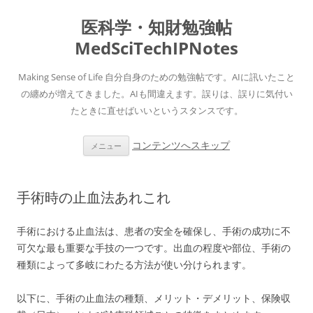
医科学・知財勉強帖
MedSciTechIPNotes
Making Sense of Life 自分自身のための勉強帖です。AIに訊いたこと
の纏めが増えてきました。AIも間違えます。誤りは、誤りに気付い
たときに直せばいいというスタンスです。
コンテンツへスキップ
メニュー
手術時の止血法あれこれ
手術における止血法は、患者の安全を確保し、手術の成功に不
可欠な最も重要な手技の一つです。出血の程度や部位、手術の
種類によって多岐にわたる方法が使い分けられます。
以下に、手術の止血法の種類、メリット・デメリット、保険収