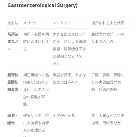
Gastroenterological Surgery)
止血法
メリット
デメリット
適用される主な状況
高周波
切開・凝固を同
大きな血管束には不
腹腔内の切開、小さ
電気メ
時に迅速に行え
向き。熱による組織
な血管の止血。
ス
る。
損傷（腸管縫合不全
の原因となるリス
ク）。
超音波
周辺組織への熱
機器が高価。大きな
肝臓・脾臓・膵臓な
凝固切
損傷が比較的少
血管には不向き。
どの実質臓器の切
開装置
ない。出血の少
離、組織の剥離。
ない切離が可
能。
結紮・
確実な止血。特
手間がかかる。
胃・大腸などの主要
縫合
に大血管や血管
血管、門脈系など。
束の処理に必