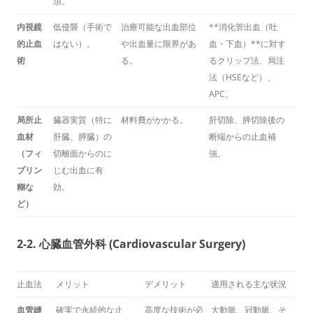
須。
内視鏡
低侵襲（手術で
治療可能な出血部位
**消化管出血（吐
的止血
はない）。
や出血量に限界があ
血・下血）**に対す
術
る。
るクリップ法、局注
法（HSEなど）、
APC。
局所止
臓器実質（特に
材料費がかかる。
肝切除、膵切除後の
血材
肝臓、膵臓）の
断端からの止血補
（フィ
切離面からのに
強。
ブリン
じむ出血に有
糊な
効。
ど）
2-2. 心臓血管外科 (Cardiovascular Surgery)
止血法
メリット
デメリット
適用される主な状況
血管縫
確実で永続的な止
高度な技術が必
大動脈、冠動脈、そ