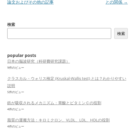
稿
論文およびその他の記事
との関係
→
ナ
ビ
検索
ゲ
検索
ー
シ
ョ
popular posts
ン
日本の脳波研究（科研費研究課題）
9件のビュー
クラスカル・ウォリス検定 (Kruskal-Wallis test) とは？わかりやすい
説明
5件のビュー
鉄が吸収されるメカニズム：胃酸とビタミンＣの役割
4件のビュー
脂質の運搬方法：キロミクロン、VLDL、LDL、HDLの役割
4件のビュー