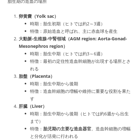
胎生期の造血の場所
卵黄嚢（Yolk sac）
時期：胎生初期（ヒトでは約2～3週）
特徴：原始造血と呼ばれ、主に赤血球を産生
大動脈-生殖腺-中腎領域（AGM region: Aorta-Gonad-
Mesonephros region）
時期：胎生中期（ヒトでは約3～6週）
特徴：最初の定住性造血幹細胞が出現する場所とさ
れる
胎盤（Placenta）
時期：胎生中期から後期
特徴：造血幹細胞の増幅や維持に重要な役割を果た
す
肝臓（Liver）
時期：胎生中期から後期（ヒトでは約6週から出生
まで）
特徴：
胎児期の主要な造血器官
。造血幹細胞の増幅
と分化が活発に行われる