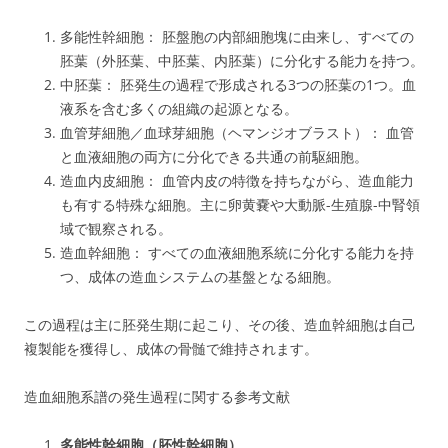
多能性幹細胞： 胚盤胞の内部細胞塊に由来し、すべての
胚葉（外胚葉、中胚葉、内胚葉）に分化する能力を持つ。
中胚葉： 胚発生の過程で形成される3つの胚葉の1つ。血
液系を含む多くの組織の起源となる。
血管芽細胞／血球芽細胞（ヘマンジオブラスト）： 血管
と血液細胞の両方に分化できる共通の前駆細胞。
造血内皮細胞： 血管内皮の特徴を持ちながら、造血能力
も有する特殊な細胞。主に卵黄嚢や大動脈-生殖腺-中腎領
域で観察される。
造血幹細胞： すべての血液細胞系統に分化する能力を持
つ、成体の造血システムの基盤となる細胞。
この過程は主に胚発生期に起こり、その後、造血幹細胞は自己
複製能を獲得し、成体の骨髄で維持されます。
造血細胞系譜の発生過程に関する参考文献
多能性幹細胞（胚性幹細胞）