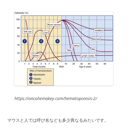
https://oncohemakey.com/hematopoiesis-2/
マウスと人では呼び名なども多少異なるみたいです。