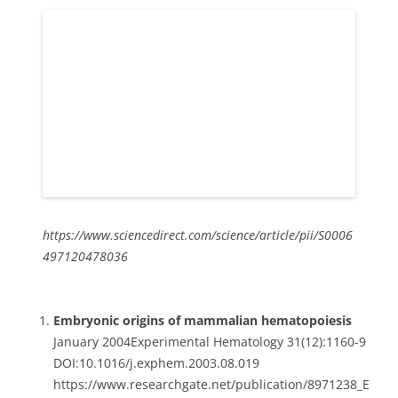
https://www.sciencedirect.com/science/article/pii/S0006
497120478036
Embryonic origins of mammalian hematopoiesis
January 2004Experimental Hematology 31(12):1160-9
DOI:10.1016/j.exphem.2003.08.019
https://www.researchgate.net/publication/8971238_E