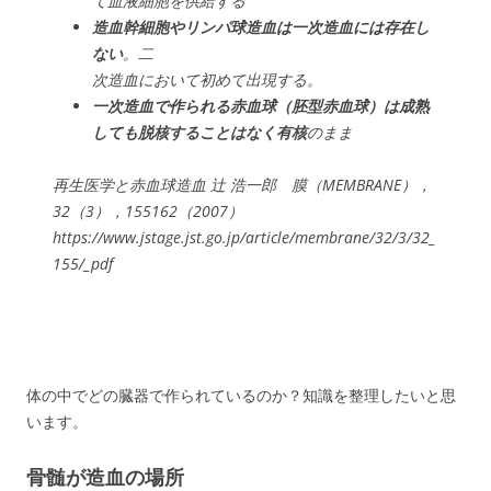
て血液細胞を供給する
造血幹細胞やリンパ球造血は一次造血には存在し
ない
。二
次造血において初めて出現する。
一次造血で作られる赤血球（胚型赤血球）は成熟
しても脱核することはなく有核
のまま
再生医学と赤血球造血 辻 浩一郎 膜（MEMBRANE），
32（3），155­162（2007）
https://www.jstage.jst.go.jp/article/membrane/32/3/32_
155/_pdf
体の中でどの臓器で作られているのか？知識を整理したいと思
います。
骨髄が造血の場所