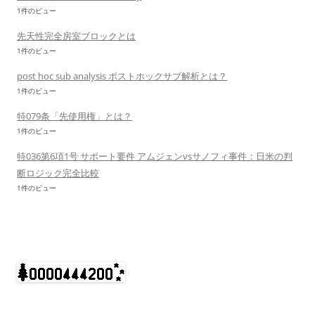
1件のビュー
先天性完全房室ブロックとは
1件のビュー
post hoc sub analysis ポストホックサブ解析とは？
1件のビュー
特079条「先使用権」とは？
1件のビュー
特036第6項1号 サポート要件 アムジェンvsサノフィ事件：日米の判
断ロジック完全比較
1件のビュー