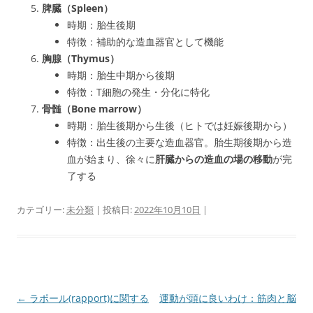
脾臓（Spleen）
時期：胎生後期
特徴：補助的な造血器官として機能
胸腺（Thymus）
時期：胎生中期から後期
特徴：T細胞の発生・分化に特化
骨髄（Bone marrow）
時期：胎生後期から生後（ヒトでは妊娠後期から）
特徴：出生後の主要な造血器官。胎生期後期から造
血が始まり、徐々に
肝臓からの造血の場の移動
が完
了する
カテゴリー:
未分類
| 投稿日:
2022年10月10日
|
投
←
ラポール(rapport)に関する
運動が頭に良いわけ：筋肉と脳