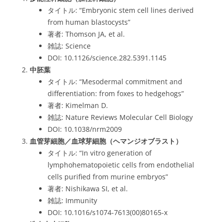
タイトル: “Embryonic stem cell lines derived
from human blastocysts”
著者: Thomson JA, et al.
雑誌: Science
DOI: 10.1126/science.282.5391.1145
中胚葉
タイトル: “Mesodermal commitment and
differentiation: from foxes to hedgehogs”
著者: Kimelman D.
雑誌: Nature Reviews Molecular Cell Biology
DOI: 10.1038/nrm2009
血管芽細胞／血球芽細胞（ヘマンジオブラスト）
タイトル: “In vitro generation of
lymphohematopoietic cells from endothelial
cells purified from murine embryos”
著者: Nishikawa SI, et al.
雑誌: Immunity
DOI: 10.1016/s1074-7613(00)80165-x