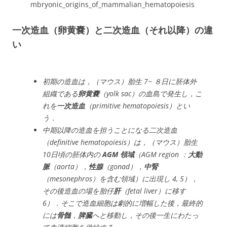
mbryonic_origins_of_mammalian_hematopoiesis
一次造血（卵黄嚢）と二次造血（それ以降）の違
い
初期の造血は，（マウス）胎生 7~ ８日に胚体外
組織である
卵黄嚢
（yolk sac）の血島で発生し，こ
れを
一次造血
（primitive hematopoiesis）とい
う．
中期以降の造血を担うことになる二次造血
（definitive hematopoiesis）は，（マウス）胎生
10日頃の胚体内の
AGM 領域
（AGM region ：
大動
脈
（aorta），
性腺
（gonad），
中腎
（mesonephros）を含む領域）に出現し 4, 5），
その後造血の場を胎仔
肝
（fetal liver）に移す
6）．そこで造血細胞は劇的に増幅した後，最終的
には
骨髄
，
脾臓
へと移動し，その後一生にわたっ