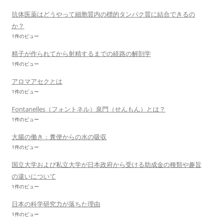
抗体医薬はどうやって細胞質内の標的タンパク質に結合できるの
か？
1件のビュー
精子が作られてから射精するまでの経路の解剖学
1件のビュー
アロマアセクとは
1件のビュー
Fontanelles（フォントネル）泉門（せんもん）とは？
1件のビュー
大腸の働き：糞便からの水の吸収
1件のビュー
国立大学および私立大学が日本政府から受ける助成金の種類や趣旨
の違いについて
1件のビュー
日本の科学研究力が落ちた理由
1件のビュー