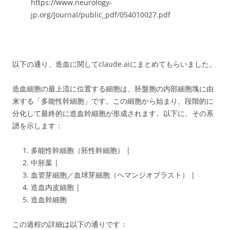
https://www.neurology-
jp.org/Journal/public_pdf/054010027.pdf
以下の通り、造血に関してclaude.aiにまとめてもらいました。
造血細胞の最上流に位置する細胞は、胚盤胞の内部細胞塊に由
来する「多能性幹細胞」です。この細胞から始まり、段階的に
分化して最終的に造血幹細胞が形成されます。以下に、その系
譜を示します：
多能性幹細胞（胚性幹細胞） |
中胚葉 |
血管芽細胞／血球芽細胞（ヘマンジオブラスト） |
造血内皮細胞 |
造血幹細胞
この過程の詳細は以下の通りです：