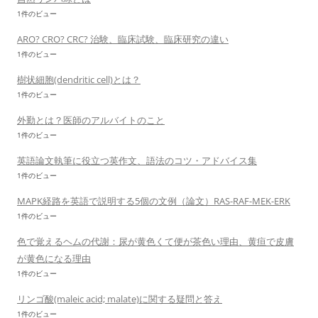
1件のビュー
ARO? CRO? CRC? 治験、臨床試験、臨床研究の違い
1件のビュー
樹状細胞(dendritic cell)とは？
1件のビュー
外勤とは？医師のアルバイトのこと
1件のビュー
英語論文執筆に役立つ英作文、語法のコツ・アドバイス集
1件のビュー
MAPK経路を英語で説明する5個の文例（論文）RAS-RAF-MEK-ERK
1件のビュー
色で覚えるヘムの代謝：尿が黄色くて便が茶色い理由、黄疸で皮膚
が黄色になる理由
1件のビュー
リンゴ酸(maleic acid; malate)に関する疑問と答え
1件のビュー