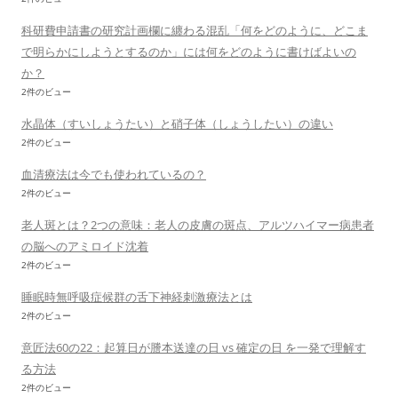
科研費申請書の研究計画欄に纏わる混乱「何をどのように、どこま
で明らかにしようとするのか」には何をどのように書けばよいの
か？
2件のビュー
水晶体（すいしょうたい）と硝子体（しょうしたい）の違い
2件のビュー
血清療法は今でも使われているの？
2件のビュー
老人斑とは？2つの意味：老人の皮膚の斑点、アルツハイマー病患者
の脳へのアミロイド沈着
2件のビュー
睡眠時無呼吸症候群の舌下神経刺激療法とは
2件のビュー
意匠法60の22：起算日が謄本送達の日 vs 確定の日 を一発で理解す
る方法
2件のビュー