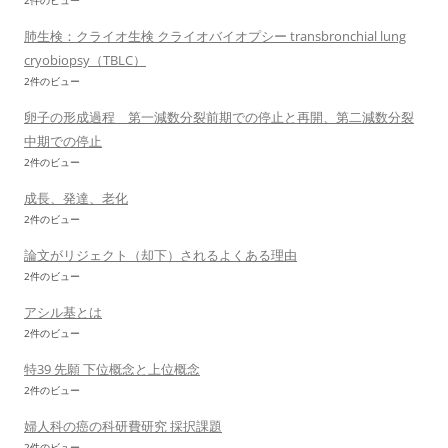
2件のビュー
肺生検：クライオ生検 クライオバイオプシー transbronchial lung
cryobiopsy（TBLC）
2件のビュー
卵子の形成過程 第一減数分裂前期での停止と再開、第二減数分裂
中期での停止
2件のビュー
成長、発達、老化
2件のビュー
論文がリジェクト（却下）されるよくある理由
2件のビュー
アシル基とは
2件のビュー
特39 先願 下位概念と上位概念
2件のビュー
婦人科の癌の科研費研究 採択課題
2件のビュー