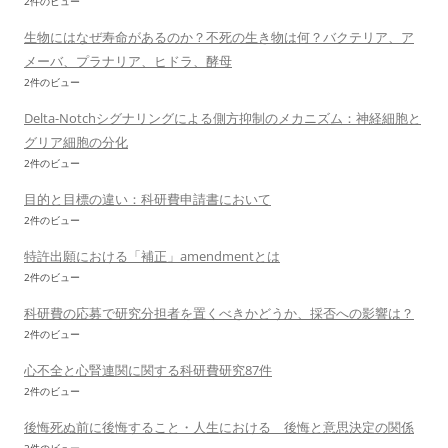
2件のビュー
生物にはなぜ寿命があるのか？不死の生き物は何？バクテリア、ア
メーバ、プラナリア、ヒドラ、酵母
2件のビュー
Delta-Notchシグナリングによる側方抑制のメカニズム：神経細胞と
グリア細胞の分化
2件のビュー
目的と目標の違い：科研費申請書において
2件のビュー
特許出願における「補正」amendmentとは
2件のビュー
科研費の応募で研究分担者を置くべきかどうか、採否への影響は？
2件のビュー
心不全と心腎連関に関する科研費研究87件
2件のビュー
後悔死ぬ前に後悔すること・人生における 後悔と意思決定の関係