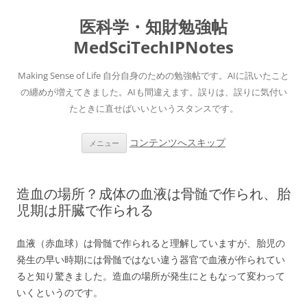
医科学・知財勉強帖
MedSciTechIPNotes
Making Sense of Life 自分自身のための勉強帖です。AIに訊いたこと
の纏めが増えてきました。AIも間違えます。誤りは、誤りに気付い
たときに直せばいいというスタンスです。
コンテンツへスキップ
メニュー
造血の場所？成体の血液は骨髄で作られ、胎
児期は肝臓で作られる
血液（赤血球）は骨髄で作られると理解していますが、胎児の
発生の早い時期には骨髄ではない違う器官で血液が作られてい
ると知り驚きました。造血の場所が発生にともなって変わって
いくというのです。