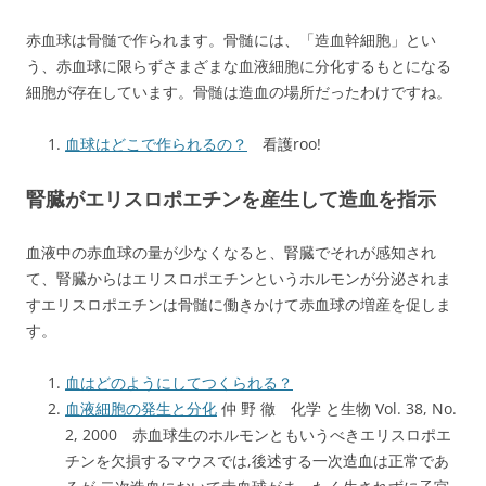
赤血球は骨髄で作られます。骨髄には、「造血幹細胞」とい
う、赤血球に限らずさまざまな血液細胞に分化するもとになる
細胞が存在しています。骨髄は造血の場所だったわけですね。
血球はどこで作られるの？
看護roo!
腎臓がエリスロポエチンを産生して造血を指示
血液中の赤血球の量が少なくなると、腎臓でそれが感知され
て、腎臓からはエリスロポエチンというホルモンが分泌されま
すエリスロポエチンは骨髄に働きかけて赤血球の増産を促しま
す。
血はどのようにしてつくられる？
血液細胞の発生と分化
仲 野 徹 化学 と生物 Vol. 38, No.
2, 2000 赤血球生のホルモンともいうべきエリスロポエ
チンを欠損するマウスでは,後述する一次造血は正常であ