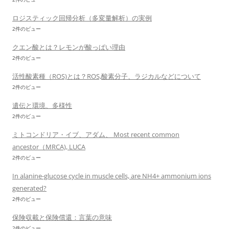
ロジスティック回帰分析（多変量解析）の実例
2件のビュー
クエン酸とは？レモンが酸っぱい理由
2件のビュー
活性酸素種（ROS)とは？ROS,酸素分子、ラジカルなどについて
2件のビュー
遺伝と環境、多様性
2件のビュー
ミトコンドリア・イブ、アダム、 Most recent common
ancestor（MRCA), LUCA
2件のビュー
In alanine-glucose cycle in muscle cells, are NH4+ ammonium ions
generated?
2件のビュー
保険収載と保険償還：言葉の意味
2件のビュー