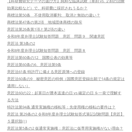
【科研費研究テーマの選び方】純粋な臨床試験（単剤 vs. ２剤の治療
効果比較など）で、科研費に採択されうるか？
商標法第50条 不使用取消審判: 取消と無効の違い？
商標法第47条の第2項 地域団体商標の除斥
意匠法第26条第1項と第2項の違い
令和8年度弁理士試験短答問題 意匠 問題９ 関連意匠
意匠法 第3条の2
令和8年度弁理士試験短答問題 意匠 問題８
意匠法第60条の12 国際公表の効果等
意匠法第60条の6、意匠法第9条
意匠法61条 特許庁に備える意匠原簿への登録
意匠法60条の9 秘密意匠の特例（国際意匠登録出願で14条の規定は
適用しない）
意匠法60の22：起算日が謄本送達の日 vs 確定の日 を一発で理解す
る方法
特許法第94条 通常実施権の移転等：先使用権の移転の要件は？
意匠法 第29条の2 令和8年度弁理士試験短答式筆記試験問題【意匠】
５選択肢(ﾆ)
意匠法第5条の2 仮通常実施権：意匠法に仮専用実施権がない理由？