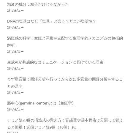
精液の成分：精子だけじゃなかった
2件のビュー
DNAの塩基はなぜ「塩基」と言う？どこが塩基性？
2件のビュー
満腹感の科学：空腹と満腹を支配する生理学的メカニズムの包括的
解析
2件のビュー
生成AIが共感的なコミュニケーションに長けている理由
2件のビュー
まず単変量で回帰分析を行ってから次に多変量の回帰分析をするこ
との是非
2件のビュー
胚中心(germinal center)とは【免疫学】
2件のビュー
アミノ酸20個の構造式の覚え方：官能基や基本骨格で分類して覚え
ると簡単！必須アミノ酸9個（10個）も。