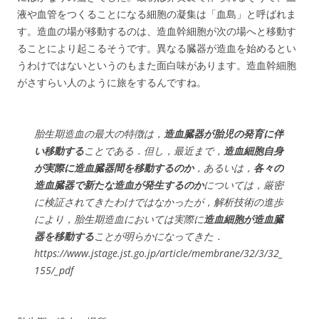
液や血管をつくることになる細胞の凝集は「血島」と呼ばれま
す。造血の場が移動するのは、造血幹細胞が次の場へと移動す
ることにより起こるそうです。異なる臓器が造血を始めるとい
うわけではないというのもまた面白味があります。造血幹細胞
がさすらい人のように旅をするんですね。
胎生期造血の最大の特徴は，
造血臓器が胎児の発育に伴
い移動する
ことである．但し，最近まで，
造血細胞自身
が実際に造血臓器間を移動するのか
，あるいは，
各々の
造血臓器で新たな造血が発生するのか
については，厳密
に検証されてきたわけではなかったが，解析技術の進歩
により，胎生期造血においては実際に
造血細胞が造血臓
器を移動する
ことが明らかになってきた．
https://www.jstage.jst.go.jp/article/membrane/32/3/32_
155/_pdf