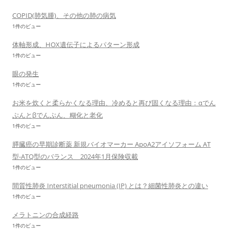
COPID(肺気腫)、その他の肺の病気
1件のビュー
体軸形成、HOX遺伝子によるパターン形成
1件のビュー
眼の発生
1件のビュー
お米を炊くと柔らかくなる理由、冷めると再び固くなる理由：αでん
ぷんとβでんぷん、糊化と老化
1件のビュー
膵臓癌の早期診断薬 新規バイオマーカー ApoA2アイソフォーム AT
型-ATQ型のバランス 2024年1月保険収載
1件のビュー
間質性肺炎 Interstitial pneumonia (IP) とは？細菌性肺炎との違い
1件のビュー
メラトニンの合成経路
1件のビュー