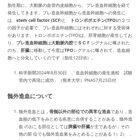
胎生期に、大動脈の血管内皮細胞から、プレ造血幹細胞を経て
発生してきます。プレ造血幹細胞から造血幹細胞への発生に
は、
stem cell factor (SCF
)と、
トロンボポエチン(TPO
)の２つ
の因子が必要で、プレ造血幹細胞にはそれぞれに対する受容体
があります。トロンボポエチン(TPO)は、肝芽細胞が産生してお
り、
プレ造血幹細胞
は
大動脈内腔
で
ＳＣＦ
シグナルに曝された
のち、
肝臓
に移動して今度は
TPO
シグナルに曝されて、造血細
胞へと分化していくのです（胎生12日頃）。
科学新聞2024年8月30日 「造血幹細胞の発生過程 試験
管内で再現に成功」（熊本大学）PNAS7月23日付
髄外造血について
髄外造血とは，
骨髄以外の部位での異常な造血
であり，造
血能の低下をみとめる疾患に合併することがある．髄外造
血 のおこる部位としては
脾臓や肝臓
が主であるが，その
他の部 位でも髄外造血巣をみとめることがある 1）2） ．