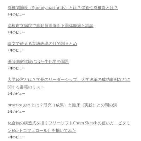
脊椎関節炎（Spondyloarthritis）とは？強直性脊椎炎とは？
2件のビュー
彦根市立病院で脳動脈瘤脳を下垂体腫瘍と誤診
2件のビュー
論文で使える英語表現の目的別まとめ
2件のビュー
医師国家試験に出た生化学の問題
2件のビュー
大学経営とは？学長のリーダーシップ、大学改革の成功事例などに
関する書籍のリスト
2件のビュー
practice gap とは？研究（成果）と臨床（実践）との間の溝
2件のビュー
化合物の構造式を描くフリーソフトChem Sketchの使い方 ビタミ
ンE(α-トコフェロール）を描いてみた
2件のビュー