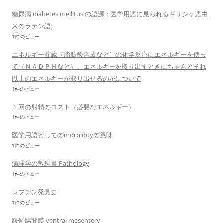
糖尿病 diabetes mellitus の語源：医学用語に見られるギリシャ語由
来のラテン語
1件のビュー
エネルギー貯蔵（脂肪酸合成など）の化学反応にエネルギーを使っ
て（ＮＡＤＰＨなど）、エネルギーを取り出すときにちゃんとそれ
以上のエネルギーが取り出せるのかについて
1件のビュー
１回の射精のコスト（必要なエネルギー）
1件のビュー
医学用語としてのmorbidityの意味
1件のビュー
病理学の教科書 Pathology
1件のビュー
レプチン発見史
1件のビュー
腹側腸間膜 ventral mesentery