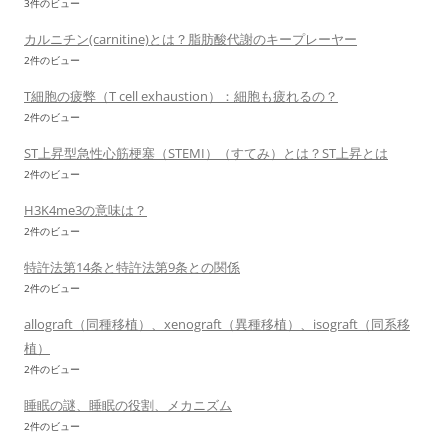
3件のビュー
カルニチン(carnitine)とは？脂肪酸代謝のキープレーヤー
2件のビュー
T細胞の疲弊（T cell exhaustion）：細胞も疲れるの？
2件のビュー
ST上昇型急性心筋梗塞（STEMI）（すてみ）とは？ST上昇とは
2件のビュー
H3K4me3の意味は？
2件のビュー
特許法第14条と特許法第9条との関係
2件のビュー
allograft（同種移植）、xenograft（異種移植）、isograft（同系移
植）
2件のビュー
睡眠の謎、睡眠の役割、メカニズム
2件のビュー