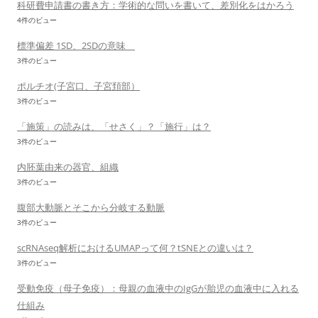
科研費申請書の書き方：学術的な問いを書いて、差別化をはかろう
4件のビュー
標準偏差 1SD、2SDの意味
3件のビュー
ポルチオ(子宮口、子宮頚部）
3件のビュー
「施策」の読みは、「せさく」？「施行」は？
3件のビュー
内胚葉由来の器官、組織
3件のビュー
腹部大動脈とそこから分岐する動脈
3件のビュー
scRNAseq解析におけるUMAPって何？tSNEとの違いは？
3件のビュー
受動免疫（母子免疫）：母親の血液中のIgGが胎児の血液中に入れる
仕組み