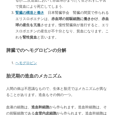
るが,二次造血において赤血球がまったく生されずに子宮
で貧血により死亡してしまう.
腎臓の構造と働き
日本腎臓学会 腎臓の間質で作られる
エリスロポエチンは、
赤血球の前駆細胞に働きかけ
、
赤血
球の産生を亢進
させます。慢性腎臓病が進行すると、エリ
スロポエチンの産生が不十分となり、貧血になります。こ
れを
腎性貧血
と言います。
脾臓でのヘモグロビンの分解
ヘモグロビン
胎児期の造血のメカニズム
人間の体は不思議なもので、生体と胎児ではメカニズムが異な
ることがあります。造血もその例の一つ。
血液の細胞は、
造血幹細胞
から作られます。造血幹細胞は、そ
の前駆細胞である
血管内皮細胞
から作られます。造血幹細胞は