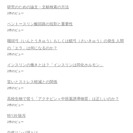
研究のための論文・文献検索の方法
2件のビュー
ペントースリン酸回路の役割と重要性
2件のビュー
咽頭弓（いんとうきゅう）もしくは鰓弓（さいきゅう）の発生 人間
の「エラ」は何になるのか？
2件のビュー
インスリンの働きとは？「インスリンは同化ホルモン」
2件のビュー
笑いとストレス軽減との関係
2件のビュー
高校生物で習う「アクチビン＝中胚葉誘導物質」は正しいのか？
2件のビュー
特139 除斥
2件のビュー
自然リンパ球とは