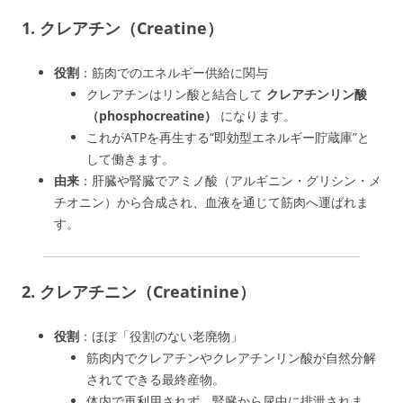
1. クレアチン（Creatine）
役割
：筋肉でのエネルギー供給に関与
クレアチンはリン酸と結合して
クレアチンリン酸
（phosphocreatine）
になります。
これがATPを再生する“即効型エネルギー貯蔵庫”と
して働きます。
由来
：肝臓や腎臓でアミノ酸（アルギニン・グリシン・メ
チオニン）から合成され、血液を通じて筋肉へ運ばれま
す。
2. クレアチニン（Creatinine）
役割
：ほぼ「役割のない老廃物」
筋肉内でクレアチンやクレアチンリン酸が自然分解
されてできる最終産物。
体内で再利用されず、腎臓から尿中に排泄されま