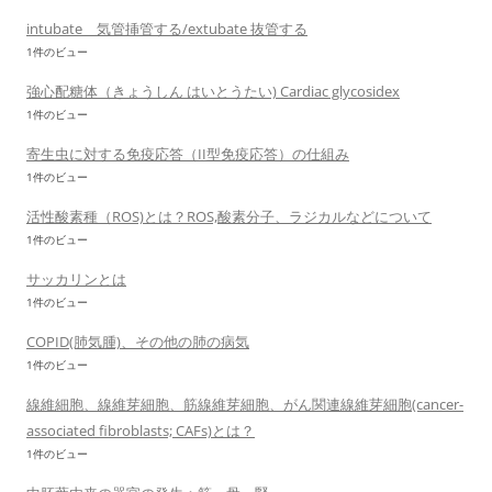
intubate 気管挿管する/extubate 抜管する
1件のビュー
強心配糖体（きょうしん はいとうたい) Cardiac glycosidex
1件のビュー
寄生虫に対する免疫応答（II型免疫応答）の仕組み
1件のビュー
活性酸素種（ROS)とは？ROS,酸素分子、ラジカルなどについて
1件のビュー
サッカリンとは
1件のビュー
COPID(肺気腫)、その他の肺の病気
1件のビュー
線維細胞、線維芽細胞、筋線維芽細胞、がん関連線維芽細胞(cancer-
associated fibroblasts; CAFs)とは？
1件のビュー