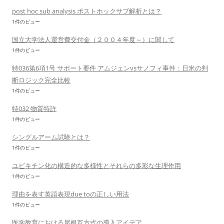
post hoc sub analysis ポストホックサブ解析とは？
1件のビュー
国立大学法人運営費交付金（２００４年度～）に関して
1件のビュー
特036第6項1号 サポート要件 アムジェンvsサノフィ事件：日米の判
断ロジック完全比較
1件のビュー
特032 物質特許
1件のビュー
シングルアーム試験とは？
1件のビュー
ユビキチン化の構造的な多様性とそれらの多彩な生理作用
1件のビュー
理由を表す英語表現due toの正しい用法
1件のビュー
医学教育における屋根瓦方式の導入アイデア