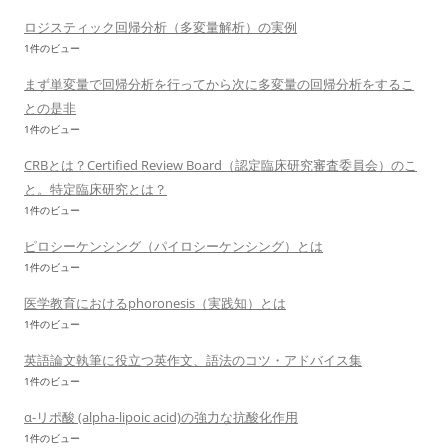
ロジスティック回帰分析（多変量解析）の実例
1件のビュー
まず単変量で回帰分析を行ってから次に多変量の回帰分析をするこ
との是非
1件のビュー
CRBとは？Certified Review Board（認定臨床研究審査委員会）のこ
と。特定臨床研究とは？
1件のビュー
ピロシーケンシング（パイロシーケンシング）とは
1件のビュー
医学教育におけるphoronesis（実践知）とは
1件のビュー
英語論文執筆に役立つ英作文、語法のコツ・アドバイス集
1件のビュー
α-リポ酸 (alpha-lipoic acid)の強力な抗酸化作用
1件のビュー