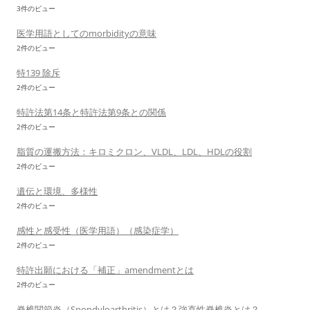
3件のビュー
医学用語としてのmorbidityの意味
2件のビュー
特139 除斥
2件のビュー
特許法第14条と特許法第9条との関係
2件のビュー
脂質の運搬方法：キロミクロン、VLDL、LDL、HDLの役割
2件のビュー
遺伝と環境、多様性
2件のビュー
感性と感受性（医学用語）（感染症学）
2件のビュー
特許出願における「補正」amendmentとは
2件のビュー
脊椎関節炎（Spondyloarthritis）とは？強直性脊椎炎とは？