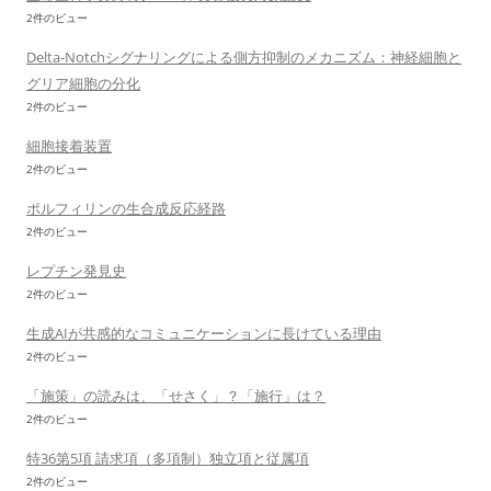
2件のビュー
Delta-Notchシグナリングによる側方抑制のメカニズム：神経細胞と
グリア細胞の分化
2件のビュー
細胞接着装置
2件のビュー
ポルフィリンの生合成反応経路
2件のビュー
レプチン発見史
2件のビュー
生成AIが共感的なコミュニケーションに長けている理由
2件のビュー
「施策」の読みは、「せさく」？「施行」は？
2件のビュー
特36第5項 請求項（多項制）独立項と従属項
2件のビュー