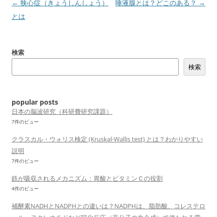
投
←
狭心症（きょうしんしょう）
唾液腺とは？どこのある？
→
稿
とは
ナ
ビ
検索
ゲ
検索
ー
シ
ョ
popular posts
ン
日本の脳波研究（科研費研究課題）
7件のビュー
クラスカル・ウォリス検定 (Kruskal-Wallis test) とは？わかりやすい
説明
7件のビュー
鉄が吸収されるメカニズム：胃酸とビタミンＣの役割
4件のビュー
補酵素NADHとNADPHとの違いは？NADPHは、脂肪酸、コレステロ