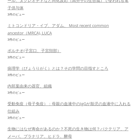
ール、ヌクレオチドなど同化反応（高分子の生合成）で使われる電
子供与体
3件のビュー
ミトコンドリア・イブ、アダム、 Most recent common
ancestor（MRCA), LUCA
3件のビュー
ポルチオ(子宮口、子宮頚部）
3件のビュー
病理学（びょうりがく）とは？その学問の目指すところ
3件のビュー
内胚葉由来の器官、組織
3件のビュー
受動免疫（母子免疫）：母親の血液中のIgGが胎児の血液中に入れる
仕組み
3件のビュー
生物にはなぜ寿命があるのか？不死の生き物は何？バクテリア、ア
メーバ、プラナリア、ヒドラ、酵母