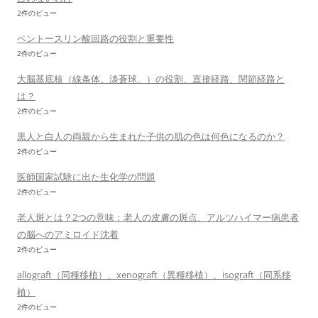
2件のビュー
ペントースリン酸回路の役割と重要性
2件のビュー
大脳基底核（線条体、淡蒼球、）の役割、直接経路、関節経路と
は？
2件のビュー
黒人と白人の両親から生まれた子供の肌の色は何色になるのか？
2件のビュー
医師国家試験に出た生化学の問題
2件のビュー
老人斑とは？2つの意味：老人の皮膚の斑点、アルツハイマー病患者
の脳へのアミロイド沈着
2件のビュー
allograft（同種移植）、xenograft（異種移植）、isograft（同系移
植）
2件のビュー