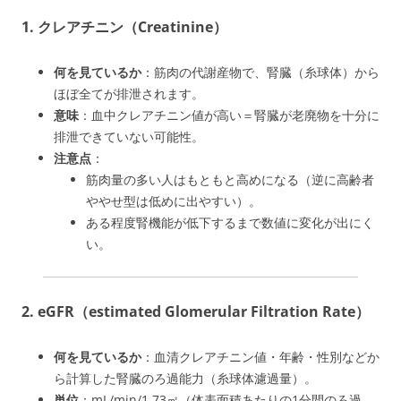
1. クレアチニン（Creatinine）
何を見ているか
：筋肉の代謝産物で、腎臓（糸球体）から
ほぼ全てが排泄されます。
意味
：血中クレアチニン値が高い＝腎臓が老廃物を十分に
排泄できていない可能性。
注意点
：
筋肉量の多い人はもともと高めになる（逆に高齢者
ややせ型は低めに出やすい）。
ある程度腎機能が低下するまで数値に変化が出にく
い。
2. eGFR（estimated Glomerular Filtration Rate）
何を見ているか
：血清クレアチニン値・年齢・性別などか
ら計算した腎臓のろ過能力（糸球体濾過量）。
単位
：mL/min/1.73㎡（体表面積あたりの1分間のろ過