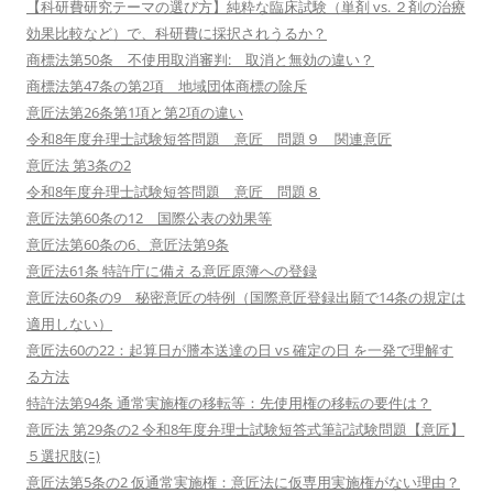
【科研費研究テーマの選び方】純粋な臨床試験（単剤 vs. ２剤の治療
効果比較など）で、科研費に採択されうるか？
商標法第50条 不使用取消審判: 取消と無効の違い？
商標法第47条の第2項 地域団体商標の除斥
意匠法第26条第1項と第2項の違い
令和8年度弁理士試験短答問題 意匠 問題９ 関連意匠
意匠法 第3条の2
令和8年度弁理士試験短答問題 意匠 問題８
意匠法第60条の12 国際公表の効果等
意匠法第60条の6、意匠法第9条
意匠法61条 特許庁に備える意匠原簿への登録
意匠法60条の9 秘密意匠の特例（国際意匠登録出願で14条の規定は
適用しない）
意匠法60の22：起算日が謄本送達の日 vs 確定の日 を一発で理解す
る方法
特許法第94条 通常実施権の移転等：先使用権の移転の要件は？
意匠法 第29条の2 令和8年度弁理士試験短答式筆記試験問題【意匠】
５選択肢(ﾆ)
意匠法第5条の2 仮通常実施権：意匠法に仮専用実施権がない理由？