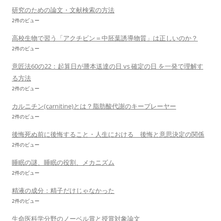
研究のための論文・文献検索の方法
2件のビュー
高校生物で習う「アクチビン＝中胚葉誘導物質」は正しいのか？
2件のビュー
意匠法60の22：起算日が謄本送達の日 vs 確定の日 を一発で理解す
る方法
2件のビュー
カルニチン(carnitine)とは？脂肪酸代謝のキープレーヤー
2件のビュー
後悔死ぬ前に後悔すること・人生における 後悔と意思決定の関係
2件のビュー
睡眠の謎、睡眠の役割、メカニズム
2件のビュー
精液の成分：精子だけじゃなかった
2件のビュー
生命医科学分野のノーベル賞と授賞対象論文