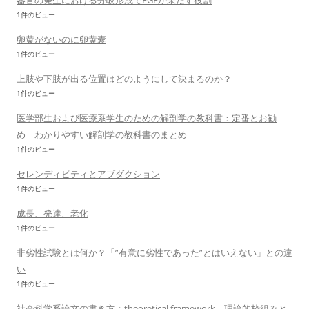
器官の発生における分岐形成でFGFが果たす役割
1件のビュー
卵黄がないのに卵黄嚢
1件のビュー
上肢や下肢が出る位置はどのようにして決まるのか？
1件のビュー
医学部生および医療系学生のための解剖学の教科書：定番とお勧
め わかりやすい解剖学の教科書のまとめ
1件のビュー
セレンディピティとアブダクション
1件のビュー
成長、発達、老化
1件のビュー
非劣性試験とは何か？「”有意に劣性であった”とはいえない」との違
い
1件のビュー
社会科学系論文の書き方：theoretical framework 理論的枠組みと