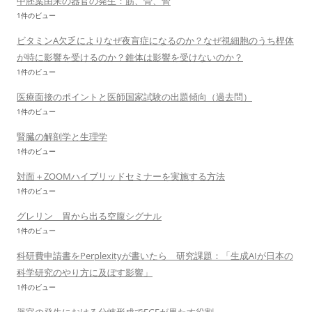
中胚葉由来の器官の発生：筋、骨、腎
1件のビュー
ビタミンA欠乏によりなぜ夜盲症になるのか？なぜ視細胞のうち桿体
が特に影響を受けるのか？錐体は影響を受けないのか？
1件のビュー
医療面接のポイントと医師国家試験の出題傾向（過去問）
1件のビュー
腎臓の解剖学と生理学
1件のビュー
対面＋ZOOMハイブリッドセミナーを実施する方法
1件のビュー
グレリン 胃から出る空腹シグナル
1件のビュー
科研費申請書をPerplexityが書いたら 研究課題：「生成AIが日本の
科学研究のやり方に及ぼす影響」
1件のビュー