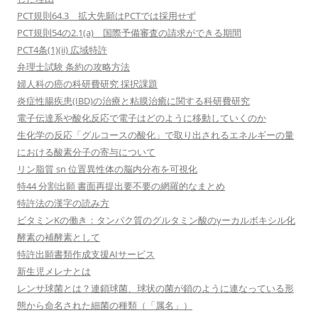
PCT規則64.3 拡大先願はPCTでは採用せず
PCT規則54の2.1(a) 国際予備審査の請求ができる期間
PCT4条(1)(ii) 広域特許
弁理士試験 条約の攻略方法
婦人科の癌の科研費研究 採択課題
炎症性腸疾患(IBD)の治療と粘膜治癒に関する科研費研究
電子伝達系や酸化反応で電子はどのように移動していくのか
生化学の反応「グルコースの酸化」で取り出されるエネルギーの量
における酸素分子の寄与について
リン脂質 sn 位置異性体の脳内分布を可視化
特44 分割出願 書面再提出要不要の網羅的なまとめ
特許法の漢字の読み方
ビタミンKの働き：タンパク質のグルタミン酸のγーカルボキシル化
酵素の補酵素として
特許出願書類作成支援AIサービス
新生児メレナとは
レンサ球菌とは？連鎖球菌、球状の菌が鎖のように連なっている形
態から命名された細菌の種類（「属名」）