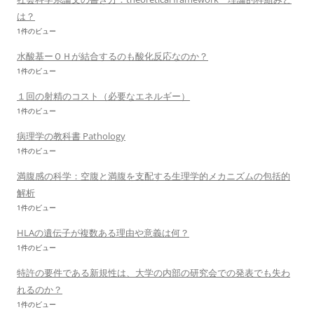
は？
1件のビュー
水酸基ーＯＨが結合するのも酸化反応なのか？
1件のビュー
１回の射精のコスト（必要なエネルギー）
1件のビュー
病理学の教科書 Pathology
1件のビュー
満腹感の科学：空腹と満腹を支配する生理学的メカニズムの包括的
解析
1件のビュー
HLAの遺伝子が複数ある理由や意義は何？
1件のビュー
特許の要件である新規性は、大学の内部の研究会での発表でも失わ
れるのか？
1件のビュー