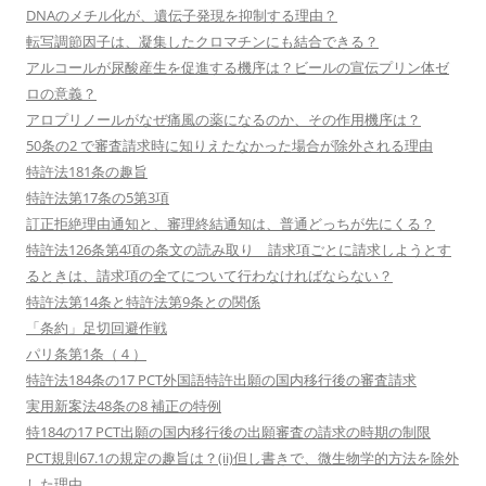
DNAのメチル化が、遺伝子発現を抑制する理由？
転写調節因子は、凝集したクロマチンにも結合できる？
アルコールが尿酸産生を促進する機序は？ビールの宣伝プリン体ゼ
ロの意義？
アロプリノールがなぜ痛風の薬になるのか、その作用機序は？
50条の2 で審査請求時に知りえたなかった場合が除外される理由
特許法181条の趣旨
特許法第17条の5第3項
訂正拒絶理由通知と、審理終結通知は、普通どっちが先にくる？
特許法126条第4項の条文の読み取り 請求項ごとに請求しようとす
るときは、請求項の全てについて行わなければならない？
特許法第14条と特許法第9条との関係
「条約」足切回避作戦
パリ条第1条（４）
特許法184条の17 PCT外国語特許出願の国内移行後の審査請求
実用新案法48条の8 補正の特例
特184の17 PCT出願の国内移行後の出願審査の請求の時期の制限
PCT規則67.1の規定の趣旨は？(ii)但し書きで、微生物学的方法を除外
した理由