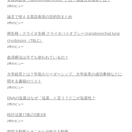
2件のビュー
論文で使える英語表現の目的別まとめ
2件のビュー
肺生検：クライオ生検 クライオバイオプシー transbronchial lung
cryobiopsy（TBLC）
2件のビュー
血清療法は今でも使われているの？
2件のビュー
大学経営とは？学長のリーダーシップ、大学改革の成功事例などに
関する書籍のリスト
2件のビュー
DNAの塩基はなぜ「塩基」と言う？どこが塩基性？
2件のビュー
特許法第17条の5第3項
2件のビュー
腹部大動脈とそこから分岐する動脈