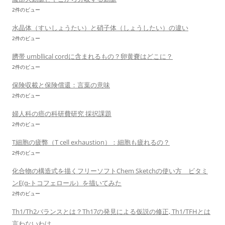
2件のビュー
水晶体（すいしょうたい）と硝子体（しょうしたい）の違い
2件のビュー
臍帯 umbllical cordに含まれるもの？卵黄嚢はどこに？
2件のビュー
保険収載と保険償還：言葉の意味
2件のビュー
婦人科の癌の科研費研究 採択課題
2件のビュー
T細胞の疲弊（T cell exhaustion）：細胞も疲れるの？
2件のビュー
化合物の構造式を描くフリーソフトChem Sketchの使い方 ビタミ
ンE(α-トコフェロール）を描いてみた
2件のビュー
Th1/Th2バランスとは？Th17の発見による仮説の修正, Th1/TFHとは
言わないわけ