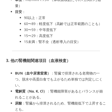
量）
目安
：
90以上：正常
60〜89：軽度低下（高齢では正常範囲のことも）
30〜59：中等度低下
15〜29：高度低下
15未満：腎不全（透析導入の目安）
3. 他の腎機能関連項目（血液検査）
BUN（血中尿素窒素）
：腎臓で排泄される老廃物の一
つ。脱水や高蛋白食でも上がるため単独では判定しにく
い。
電解質（Na, K, Cl）
：腎機能障害があるとバランスが崩
れることがある。
尿酸
：腎臓から排泄されるため、腎機能低下で上昇するこ
とも。