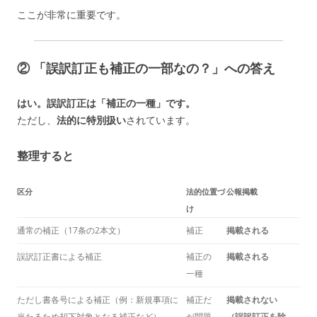
ここが非常に重要です。
② 「誤訳訂正も補正の一部なの？」への答え
はい。誤訳訂正は「補正の一種」です。
ただし、
法的に特別扱い
されています。
整理すると
区分
法的位置づ
公報掲載
け
通常の補正（17条の2本文）
補正
掲載される
誤訳訂正書による補正
補正の
掲載される
一種
ただし書各号による補正（例：新規事項に
補正だ
掲載されない
当たるため却下対象となる補正など）
が問題
（誤訳訂正を除