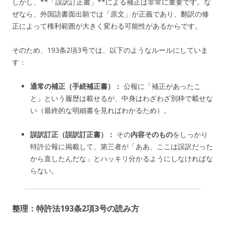
しかし、**「誤訳訂正書」**による補正は非常に重要です。な
ぜなら、外国語書面出願では「原文」が正義であり、翻訳の修
正によって権利範囲が大きく変わる可能性があるからです。
そのため、193条2項3号では、以下のようなルールにしていま
す：
通常の補正（手続補正書）：
公報に「補正があったこ
と」という履歴は載せるが、中身はわざわざ別枠で載せな
い（最終的な明細書を見ればわかるため）。
誤訳訂正（誤訳訂正書）：
その
内容そのもの
をしっかり
特許公報に掲載して、第三者が「ああ、ここは誤訳だった
から直したんだな」とハッキリ分かるようにしなければな
らない。
整理：特許法193条2項3号の読み方