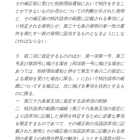
その補正前に受けた拒絶理由通知において特許をするこ
とができないものか否かについての判断が示された発明
と、その補正後の特許請求の範囲に記載される事項によ
り特定される発明とが、第三十七条の発明の単一性の要
件を満たす一群の発明に該当するものとなるようにしな
ければならない。
５ 前二項に規定するもののほか、第一項第一号、第三
号及び第四号に掲げる場合（同項第一号に掲げる場合に
あつては、拒絶理由通知と併せて第五十条の二の規定に
よる通知を受けた場合に限る。）において特許請求の範
囲についてする補正は、次に掲げる事項を目的とするも
のに限る。
一 第三十六条第五項に規定する請求項の削除
二 特許請求の範囲の減縮（第三十六条第五項の規定に
より請求項に記載した発明を特定するために必要な事項
を限定するものであつて、その補正前の当該請求項に記
載された発明とその補正後の当該請求項に記載される発
明の産業上の利用分野及び解決しようとする課題が同一