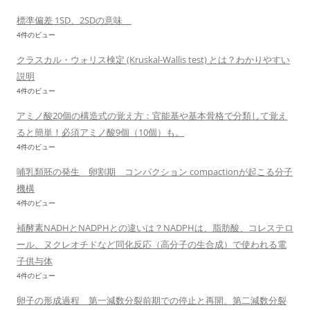
標準偏差 1SD、2SDの意味
4件のビュー
クラスカル・ウォリス検定 (Kruskal-Wallis test) とは？わかりやすい
説明
4件のビュー
アミノ酸20個の構造式の覚え方：官能基や基本骨格で分類して覚え
ると簡単！必須アミノ酸9個（10個）も。
4件のビュー
哺乳類胚の発生 卵割期 コンパクション compactionが起こる分子
機構
4件のビュー
補酵素NADHとNADPHとの違いは？NADPHは、脂肪酸、コレステロ
ール、ヌクレオチドなど同化反応（高分子の生合成）で使われる電
子供与体
4件のビュー
卵子の形成過程 第一減数分裂前期での停止と再開、第二減数分裂