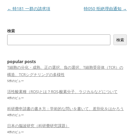
投
←
特181 一群の請求項
特050 拒絶理由通知
→
稿
ナ
検索
ビ
検索
ゲ
ー
シ
popular posts
ョ
T細胞の分化・成熟、正の選択、負の選択、T細胞受容体（TCR）の
構造、TCRシグナリングの多様性
ン
5件のビュー
活性酸素種（ROS)とは？ROS,酸素分子、ラジカルなどについて
4件のビュー
科研費申請書の書き方：学術的な問いを書いて、差別化をはかろう
4件のビュー
日本の脳波研究（科研費研究課題）
4件のビュー