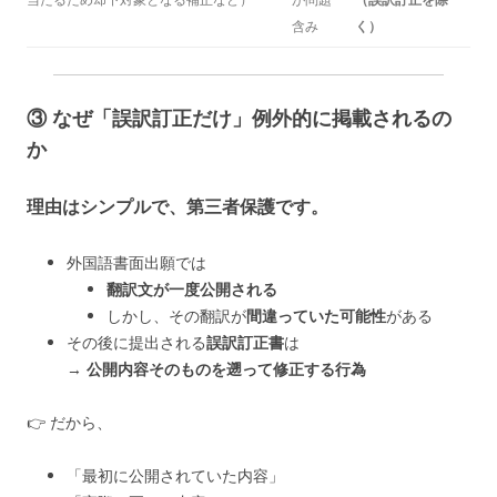
含み
く）
③ なぜ「誤訳訂正だけ」例外的に掲載されるの
か
理由はシンプルで、
第三者保護
です。
外国語書面出願では
翻訳文が一度公開される
しかし、その翻訳が
間違っていた可能性
がある
その後に提出される
誤訳訂正書
は
→
公開内容そのものを遡って修正する行為
👉 だから、
「最初に公開されていた内容」