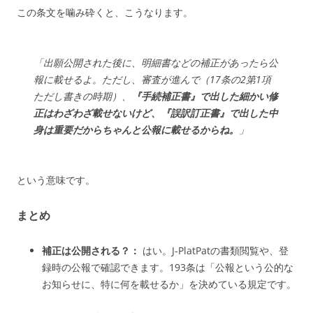
この条文を噛み砕くと、こうなります。
「出願公開された後に、明細書などの補正があったら公
報に載せるよ。ただし、審査が進んで（17条の2第1項
ただし書きの時期）、
『手続補正書』で出した細かい修
正はわざわざ載せないけど、『誤訳訂正書』で出した中
身は重要だからちゃんと公報に載せるからね。
」
という意味です。
まとめ
補正は公開される？：
はい。J-PlatPatの書類閲覧や、登
録時の公報で確認できます。193条は「公報という公的な
お知らせに、特に何を載せるか」を決めている規定です。