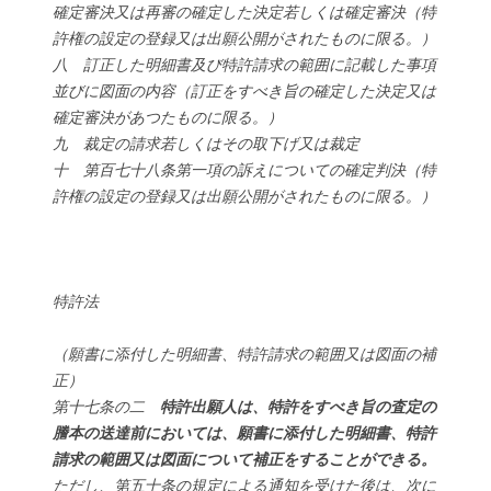
確定審決又は再審の確定した決定若しくは確定審決（特
許権の設定の登録又は出願公開がされたものに限る。）
八 訂正した明細書及び特許請求の範囲に記載した事項
並びに図面の内容（訂正をすべき旨の確定した決定又は
確定審決があつたものに限る。）
九 裁定の請求若しくはその取下げ又は裁定
十 第百七十八条第一項の訴えについての確定判決（特
許権の設定の登録又は出願公開がされたものに限る。）
特許法
（願書に添付した明細書、特許請求の範囲又は図面の補
正）
第十七条の二
特許出願人は、特許をすべき旨の査定の
謄本の送達前においては、願書に添付した明細書、特許
請求の範囲又は図面について補正をすることができる。
ただし、第五十条の規定による通知を受けた後は、次に