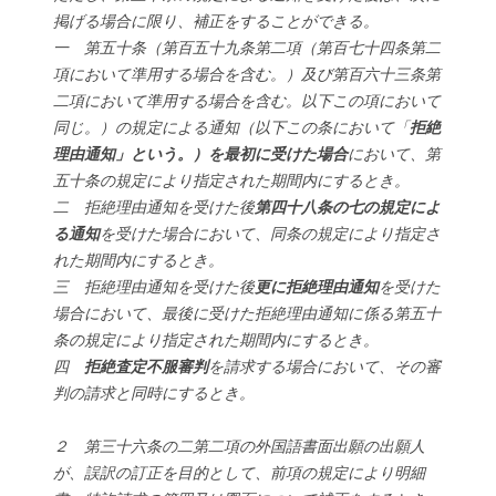
掲げる場合に限り、補正をすることができる。
一 第五十条（第百五十九条第二項（第百七十四条第二
項において準用する場合を含む。）及び第百六十三条第
二項において準用する場合を含む。以下この項において
同じ。）の規定による通知（以下この条において「
拒絶
理由通知」という。）を最初に受けた場合
において、第
五十条の規定により指定された期間内にするとき。
二 拒絶理由通知を受けた後
第四十八条の七の規定によ
る通知
を受けた場合において、同条の規定により指定さ
れた期間内にするとき。
三 拒絶理由通知を受けた後
更に拒絶理由通知
を受けた
場合において、最後に受けた拒絶理由通知に係る第五十
条の規定により指定された期間内にするとき。
四
拒絶査定不服審判
を請求する場合において、その審
判の請求と同時にするとき。
２ 第三十六条の二第二項の外国語書面出願の出願人
が、誤訳の訂正を目的として、前項の規定により明細