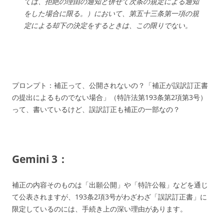
ては、拒絶の理由の通知と併せて次条の規定による通知
をした場合に限る。）において、第五十三条第一項の規
定による却下の決定をするときは、この限りでない。
プロンプト：補正って、公開されないの？「補正が誤訳訂正書
の提出によるものでない場合」（特許法第193条第2項第3号）
って、書いているけど、誤訳訂正も補正の一部なの？
Gemini 3：
補正の内容そのものは「出願公開」や「特許公報」などを通じ
て公表されますが、193条2項3号がわざわざ「誤訳訂正書」に
限定しているのには、手続き上の深い理由があります。