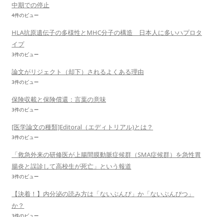
中期での停止
4件のビュー
HLA抗原遺伝子の多様性とMHC分子の構造 日本人に多いハプロタ
イプ
3件のビュー
論文がリジェクト（却下）されるよくある理由
3件のビュー
保険収載と保険償還：言葉の意味
3件のビュー
[医学論文の種類]Editoral（エディトリアル)とは？
3件のビュー
「救急外来の研修医が上腸間膜動脈症候群（SMA症候群）を急性胃
腸炎と誤診して高校生が死亡」という報道
3件のビュー
【決着！】内分泌の読み方は「ないぶんぴ」か「ないぶんぴつ」
か？
3件のビュー