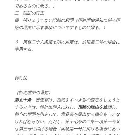
であるものに限る。）
三 誤記の訂正
四 明りようでない記載の釈明（拒絶理由通知に係る拒
絶の理由に示す事項についてするものに限る。）
６ 第百二十六条第七項の規定は、前項第二号の場合に
準用する。
特許法
（拒絶理由の通知）
第五十条
審査官は、拒絶をすべき旨の査定をしようと
するときは、特許出願人に対し、
拒絶の理由を通知
し、
相当の期間を指定して、意見書を提出する機会を与えな
ければならない。ただし、第十七条の二第一項第一号又
は第三号に掲げる場合（同項第一号に掲げる場合にあつ