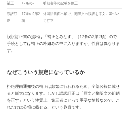
補正
17条の2
明細書等の記載を修正
誤訳訂
17条の2第2
外国語書面出願で、翻訳文の誤訳を原文に基づい
正
項
て訂正
誤訳訂正書の提出は「補正とみなす」（17条の2第2項）ので、
手続としては補正の枠組みの中に入りますが、性質は異なりま
す。
なぜこういう規定になっているか
拒絶理由通知後の補正は頻繁に行われるため、全部公報に載せ
ると膨大になります。しかし誤訳訂正は「原文と翻訳文の齟齬
を正す」という性質上、第三者にとって重要な情報なので、こ
れだけは公報に載せる、という趣旨です。