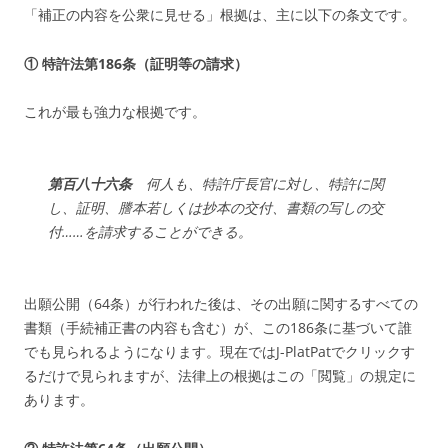
「補正の内容を公衆に見せる」根拠は、主に以下の条文です。
① 特許法第186条（証明等の請求）
これが最も強力な根拠です。
第百八十六条
何人も、特許庁長官に対し、特許に関
し、証明、謄本若しくは抄本の交付、書類の写しの交
付……を請求することができる。
出願公開（64条）が行われた後は、その出願に関するすべての
書類（手続補正書の内容も含む）が、この186条に基づいて誰
でも見られるようになります。現在ではJ-PlatPatでクリックす
るだけで見られますが、法律上の根拠はこの「閲覧」の規定に
あります。