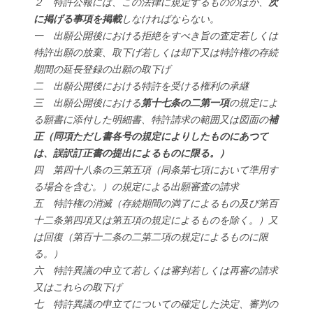
２ 特許公報には、この法律に規定するもののほか、
次
に掲げる事項を掲載
しなければならない。
一 出願公開後における拒絶をすべき旨の査定若しくは
特許出願の放棄、取下げ若しくは却下又は特許権の存続
期間の延長登録の出願の取下げ
二 出願公開後における特許を受ける権利の承継
三 出願公開後における
第十七条の二第一項
の規定によ
る願書に添付した明細書、特許請求の範囲又は図面の
補
正（
同項ただし書各号の規定によりしたものにあつて
は、誤訳訂正書の提出によるものに限る。
）
四 第四十八条の三第五項（同条第七項において準用す
る場合を含む。）の規定による出願審査の請求
五 特許権の消滅（存続期間の満了によるもの及び第百
十二条第四項又は第五項の規定によるものを除く。）又
は回復（第百十二条の二第二項の規定によるものに限
る。）
六 特許異議の申立て若しくは審判若しくは再審の請求
又はこれらの取下げ
七 特許異議の申立てについての確定した決定、審判の