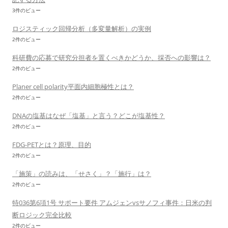
3件のビュー
ロジスティック回帰分析（多変量解析）の実例
2件のビュー
科研費の応募で研究分担者を置くべきかどうか、採否への影響は？
2件のビュー
Planer cell polarity平面内細胞極性とは？
2件のビュー
DNAの塩基はなぜ「塩基」と言う？どこが塩基性？
2件のビュー
FDG-PETとは？原理、目的
2件のビュー
「施策」の読みは、「せさく」？「施行」は？
2件のビュー
特036第6項1号 サポート要件 アムジェンvsサノフィ事件：日米の判
断ロジック完全比較
2件のビュー