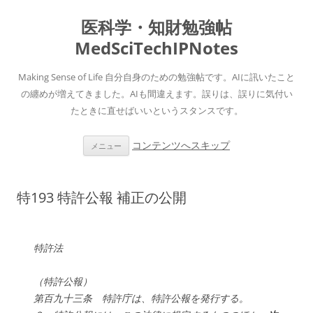
医科学・知財勉強帖
MedSciTechIPNotes
Making Sense of Life 自分自身のための勉強帖です。AIに訊いたこと
の纏めが増えてきました。AIも間違えます。誤りは、誤りに気付い
たときに直せばいいというスタンスです。
コンテンツへスキップ
メニュー
特193 特許公報 補正の公開
特許法
（特許公報）
第百九十三条 特許庁は、特許公報を発行する。