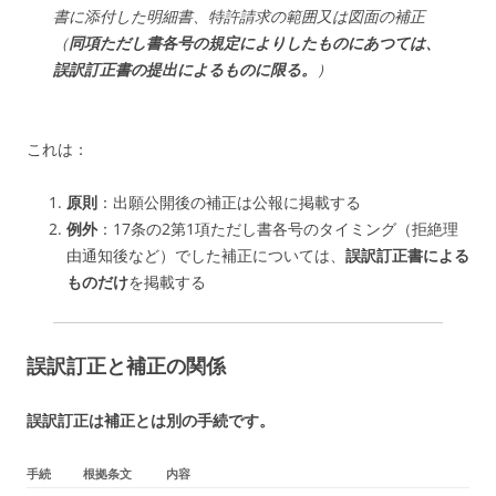
書に添付した明細書、特許請求の範囲又は図面の補正
（
同項ただし書各号の規定によりしたものにあつては、
誤訳訂正書の提出によるものに限る。
）
これは：
原則
：出願公開後の補正は公報に掲載
する
例外
：17条の2第1項ただし書各号のタイミング（拒絶理
由通知後など）でした補正については、
誤訳訂正書による
ものだけ
を掲載
する
誤訳訂正と補正の関係
誤訳訂正は補正とは別の手続です。
手続
根拠条文
内容