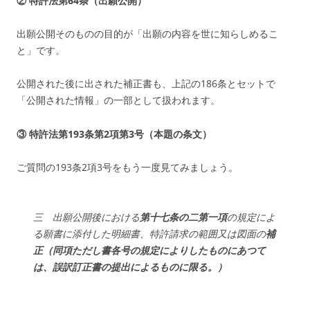
② 特許法第64条（出願公開）
出願公開そのものの目的が「出願の内容を世に知らしめるこ
と」です。
公開された後に出された補正書も、上記の186条とセットで
「公開された情報」の一部として扱われます。
③ 特許法第193条第2項第3号（本題の条文）
ご質問の193条2項3号をもう一度見てみましょう。
三 出願公開後における
第十七条の二第一項
の規定によ
る願書に添付した明細書、特許請求の範囲又は図面の
補
正（
同項ただし書各号の規定によりしたものにあつて
は、誤訳訂正書の提出によるものに限る。
）