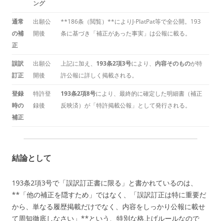
ング
通常
出願公
**186条（閲覧）**によりJ-PlatPat等で全公開。193
の補
開後
条に基づき「補正があった事実」は公報に載る。
正
誤訳
出願公
上記に加え、
193条2項3号
により、
内容そのもの
が特
訂正
開後
許公報に詳しく掲載される。
登録
特許登
193条2項8号
により、最終的に確定した明細書（補正
時の
録後
反映済）が「特許掲載公報」として発行される。
補正
結論として
193条2項3号で「誤訳訂正書に限る」と書かれているのは、
**「他の補正を隠すため」ではなく、「誤訳訂正は特に重要だ
から、単なる履歴掲載だけでなく、内容をしっかり公報に載せ
て周知徹底しなさい」**という、特別な格上げルールなので