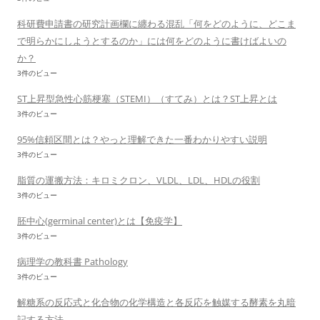
科研費申請書の研究計画欄に纏わる混乱「何をどのように、どこま
で明らかにしようとするのか」には何をどのように書けばよいの
か？
3件のビュー
ST上昇型急性心筋梗塞（STEMI）（すてみ）とは？ST上昇とは
3件のビュー
95%信頼区間とは？やっと理解できた一番わかりやすい説明
3件のビュー
脂質の運搬方法：キロミクロン、VLDL、LDL、HDLの役割
3件のビュー
胚中心(germinal center)とは【免疫学】
3件のビュー
病理学の教科書 Pathology
3件のビュー
解糖系の反応式と化合物の化学構造と各反応を触媒する酵素を丸暗
記する方法