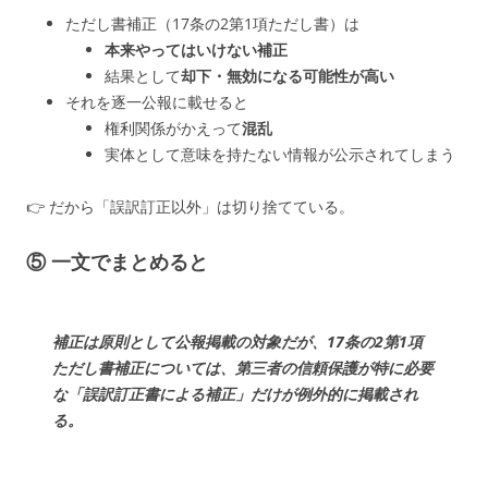
ただし書補正（17条の2第1項ただし書）は
本来やってはいけない補正
結果として
却下・無効になる可能性が高い
それを逐一公報に載せると
権利関係がかえって
混乱
実体として意味を持たない情報が公示されてしまう
👉 だから「誤訳訂正以外」は切り捨てている。
⑤ 一文でまとめると
補正は原則として公報掲載
の対象だが、
17条の2第1項
ただし書補正については、第三者の信頼保護が特に必要
な「誤訳訂正書による補正」だけが例外的に掲載
され
る。