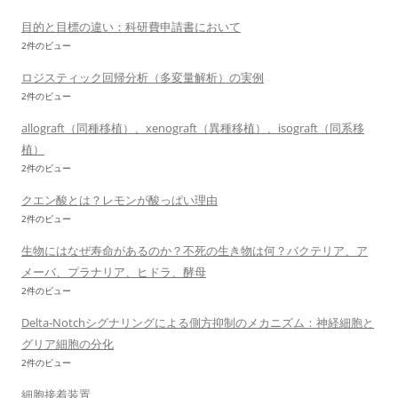
目的と目標の違い：科研費申請書において
2件のビュー
ロジスティック回帰分析（多変量解析）の実例
2件のビュー
allograft（同種移植）、xenograft（異種移植）、isograft（同系移
植）
2件のビュー
クエン酸とは？レモンが酸っぱい理由
2件のビュー
生物にはなぜ寿命があるのか？不死の生き物は何？バクテリア、ア
メーバ、プラナリア、ヒドラ、酵母
2件のビュー
Delta-Notchシグナリングによる側方抑制のメカニズム：神経細胞と
グリア細胞の分化
2件のビュー
細胞接着装置