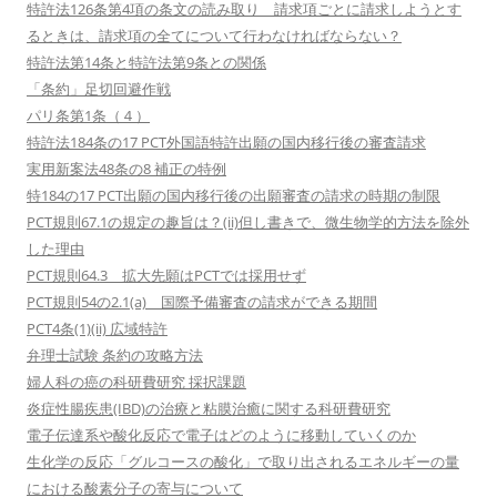
特許法126条第4項の条文の読み取り 請求項ごとに請求しようとす
るときは、請求項の全てについて行わなければならない？
特許法第14条と特許法第9条との関係
「条約」足切回避作戦
パリ条第1条（４）
特許法184条の17 PCT外国語特許出願の国内移行後の審査請求
実用新案法48条の8 補正の特例
特184の17 PCT出願の国内移行後の出願審査の請求の時期の制限
PCT規則67.1の規定の趣旨は？(ii)但し書きで、微生物学的方法を除外
した理由
PCT規則64.3 拡大先願はPCTでは採用せず
PCT規則54の2.1(a) 国際予備審査の請求ができる期間
PCT4条(1)(ii) 広域特許
弁理士試験 条約の攻略方法
婦人科の癌の科研費研究 採択課題
炎症性腸疾患(IBD)の治療と粘膜治癒に関する科研費研究
電子伝達系や酸化反応で電子はどのように移動していくのか
生化学の反応「グルコースの酸化」で取り出されるエネルギーの量
における酸素分子の寄与について