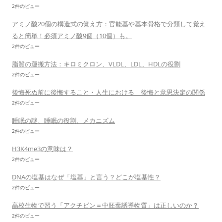
2件のビュー
アミノ酸20個の構造式の覚え方：官能基や基本骨格で分類して覚え
ると簡単！必須アミノ酸9個（10個）も。
2件のビュー
脂質の運搬方法：キロミクロン、VLDL、LDL、HDLの役割
2件のビュー
後悔死ぬ前に後悔すること・人生における 後悔と意思決定の関係
2件のビュー
睡眠の謎、睡眠の役割、メカニズム
2件のビュー
H3K4me3の意味は？
2件のビュー
DNAの塩基はなぜ「塩基」と言う？どこが塩基性？
2件のビュー
高校生物で習う「アクチビン＝中胚葉誘導物質」は正しいのか？
2件のビュー