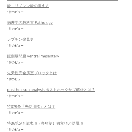
酸、リノレン酸の覚え方
1件のビュー
病理学の教科書 Pathology
1件のビュー
レプチン発見史
1件のビュー
腹側腸間膜 ventral mesentery
1件のビュー
先天性完全房室ブロックとは
1件のビュー
post hoc sub analysis ポストホックサブ解析とは？
1件のビュー
特079条「先使用権」とは？
1件のビュー
特36第5項 請求項（多項制）独立項と従属項
1件のビュー