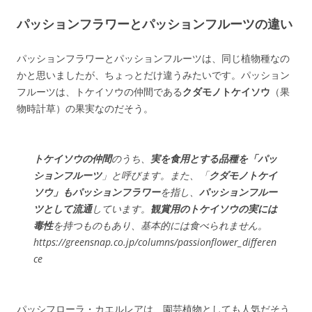
パッションフラワーとパッションフルーツの違い
パッションフラワーとパッションフルーツは、同じ植物種なの
かと思いましたが、ちょっとだけ違うみたいです。パッション
フルーツは、トケイソウの仲間である
クダモノトケイソウ
（果
物時計草）の果実なのだそう。
トケイソウの仲間
のうち、
実を食用とする品種を「パッ
ションフルーツ
」と呼びます。また、「
クダモノトケイ
ソウ」も
パッションフラワー
を指し、
パッションフルー
ツとして流通
しています。
観賞用のトケイソウの実には
毒性
を持つものもあり、基本的には食べられません。
https://greensnap.co.jp/columns/passionflower_differen
ce
パッシフローラ・カエルレアは、園芸植物としても人気だそう