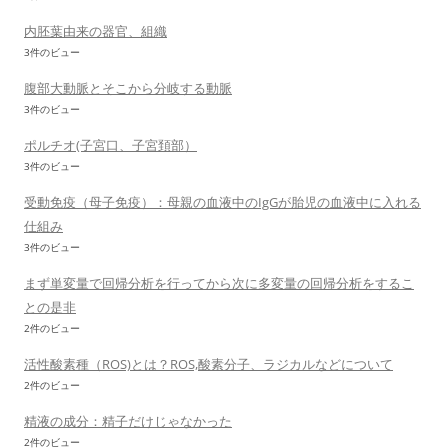
内胚葉由来の器官、組織
3件のビュー
腹部大動脈とそこから分岐する動脈
3件のビュー
ポルチオ(子宮口、子宮頚部）
3件のビュー
受動免疫（母子免疫）：母親の血液中のIgGが胎児の血液中に入れる
仕組み
3件のビュー
まず単変量で回帰分析を行ってから次に多変量の回帰分析をするこ
との是非
2件のビュー
活性酸素種（ROS)とは？ROS,酸素分子、ラジカルなどについて
2件のビュー
精液の成分：精子だけじゃなかった
2件のビュー