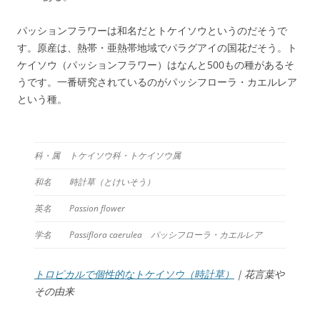
パッションフラワーは和名だとトケイソウというのだそうで
す。原産は、熱帯・亜熱帯地域でパラグアイの国花だそう。ト
ケイソウ（パッションフラワー）はなんと500もの種があるそ
うです。一番研究されているのがパッシフローラ・カエルレア
という種。
科・属
トケイソウ科・トケイソウ属
和名
時計草（とけいそう）
英名
Passion flower
学名
Passiflora caerulea パッシフローラ・カエルレア
トロピカルで個性的なトケイソウ（時計草）
｜花言葉や
その由来