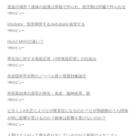
造血の場所？成体の血液は骨髄で作られ、胎児期は肝臓で作られる
1件のビュー
intubate 気管挿管する/extubate 抜管する
1件のビュー
HLAとMHCの違い？
1件のビュー
寄生虫に対する免疫応答（II型免疫応答）の仕組み
1件のビュー
生命医科学分野のノーベル賞と授賞対象論文
1件のビュー
外胚葉由来の器官の発生：表皮、脳神経系、眼
1件のビュー
ビタミンA欠乏によりなぜ夜盲症になるのか？なぜ視細胞のうち桿体
が特に影響を受けるのか？錐体は影響を受けないのか？
1件のビュー
人間はどうやって声を作り出しているのか？発声のメカニズム