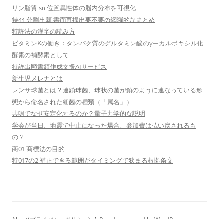
リン脂質 sn 位置異性体の脳内分布を可視化
特44 分割出願 書面再提出要不要の網羅的なまとめ
特許法の漢字の読み方
ビタミンKの働き：タンパク質のグルタミン酸のγーカルボキシル化
酵素の補酵素として
特許出願書類作成支援AIサービス
新生児メレナとは
レンサ球菌とは？連鎖球菌、球状の菌が鎖のように連なっている形
態から命名された細菌の種類（「属名」）
共鳴でなぜ安定化するのか？量子力学的な説明
学会が当日、地震で中止になった場合、参加費は払い戻されるも
の？
商01 商標法の目的
特017の2 補正できる範囲がタイミングで狭まる根拠条文