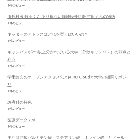
1件のビュー
脳外科医 竹田くん あり得ない脳神経外科医 竹田くんの物語
1件のビュー
ネッターのアトラスはどれを買えばいいの？
1件のビュー
キャンパスが2つ以上分かれている大学（分散キャンパス）の弱点と
利点
1件のビュー
学術論文のオープンアクセス化とJAIRO Cloudと大学の機関リポジト
リ
1件のビュー
診療科の特色
1件のビュー
医療データ x AI
1件のビュー
主な脂肪酸パルミチン酸、ステアリン酸、オレイン酸、リノール