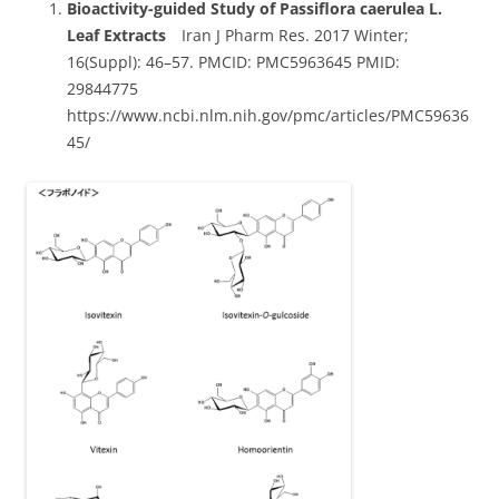
Bioactivity-guided Study of Passiflora caerulea L.
Leaf Extracts
Iran J Pharm Res. 2017 Winter;
16(Suppl): 46–57. PMCID: PMC5963645 PMID:
29844775
https://www.ncbi.nlm.nih.gov/pmc/articles/PMC59636
45/