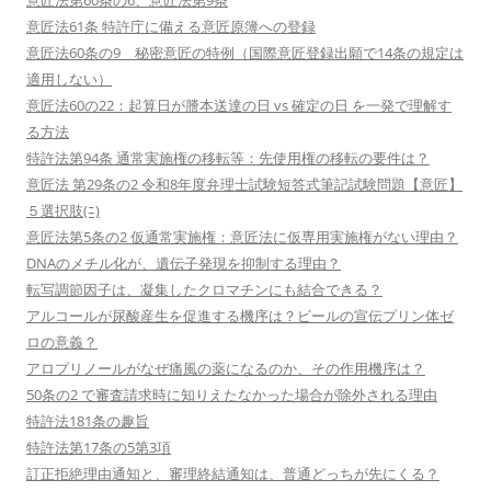
意匠法第60条の6、意匠法第9条
意匠法61条 特許庁に備える意匠原簿への登録
意匠法60条の9 秘密意匠の特例（国際意匠登録出願で14条の規定は
適用しない）
意匠法60の22：起算日が謄本送達の日 vs 確定の日 を一発で理解す
る方法
特許法第94条 通常実施権の移転等：先使用権の移転の要件は？
意匠法 第29条の2 令和8年度弁理士試験短答式筆記試験問題【意匠】
５選択肢(ﾆ)
意匠法第5条の2 仮通常実施権：意匠法に仮専用実施権がない理由？
DNAのメチル化が、遺伝子発現を抑制する理由？
転写調節因子は、凝集したクロマチンにも結合できる？
アルコールが尿酸産生を促進する機序は？ビールの宣伝プリン体ゼ
ロの意義？
アロプリノールがなぜ痛風の薬になるのか、その作用機序は？
50条の2 で審査請求時に知りえたなかった場合が除外される理由
特許法181条の趣旨
特許法第17条の5第3項
訂正拒絶理由通知と、審理終結通知は、普通どっちが先にくる？