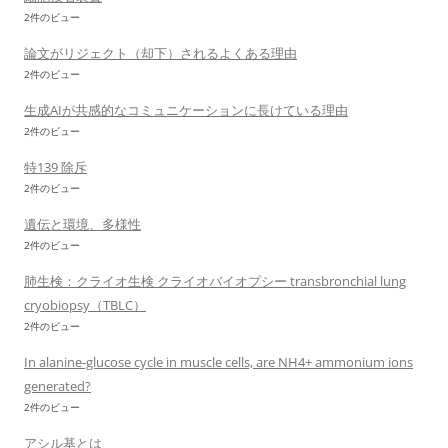
2件のビュー
論文がリジェクト（却下）されるよくある理由
2件のビュー
生成AIが共感的なコミュニケーションに長けている理由
2件のビュー
特139 除斥
2件のビュー
遺伝と環境、多様性
2件のビュー
肺生検：クライオ生検 クライオバイオプシー transbronchial lung
cryobiopsy（TBLC）
2件のビュー
In alanine-glucose cycle in muscle cells, are NH4+ ammonium ions
generated?
2件のビュー
アシル基とは