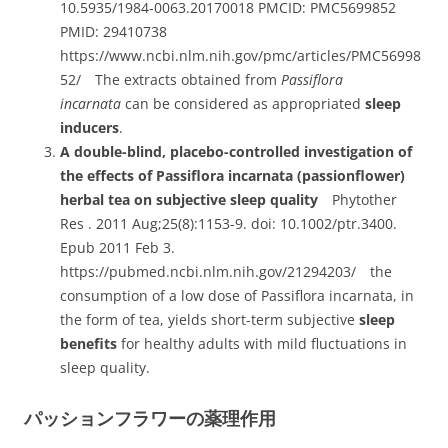
10.5935/1984-0063.20170018 PMCID: PMC5699852
PMID: 29410738
https://www.ncbi.nlm.nih.gov/pmc/articles/PMC56998
52/ The extracts obtained from
Passiflora
incarnata
can be considered as appropriated
sleep
inducers
.
A double-blind, placebo-controlled investigation of
the effects of Passiflora incarnata (passionflower)
herbal tea on subjective sleep quality
Phytother
Res . 2011 Aug;25(8):1153-9. doi: 10.1002/ptr.3400.
Epub 2011 Feb 3.
https://pubmed.ncbi.nlm.nih.gov/21294203/ the
consumption of a low dose of Passiflora incarnata, in
the form of tea, yields short-term subjective
sleep
benefits
for healthy adults with mild fluctuations in
sleep quality.
パッションフラワーの薬理作用