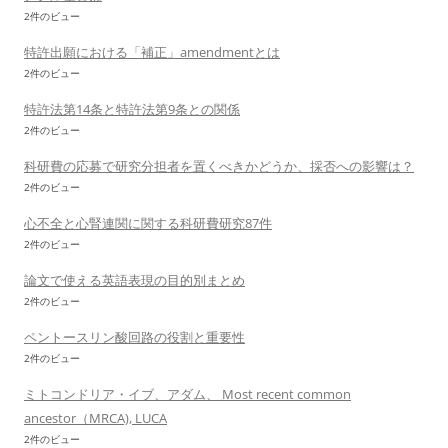
2件のビュー
特許出願における「補正」amendmentとは
2件のビュー
特許法第14条と特許法第9条との関係
2件のビュー
科研費の応募で研究分担者を置くべきかどうか、採否への影響は？
2件のビュー
心不全と心腎連関に関する科研費研究87件
2件のビュー
論文で使える英語表現の目的別まとめ
2件のビュー
ペントースリン酸回路の役割と重要性
2件のビュー
ミトコンドリア・イブ、アダム、 Most recent common
ancestor（MRCA), LUCA
2件のビュー