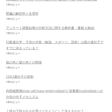
1件のビュー
腎臓の解剖学と生理学
1件のビュー
アンケート調査結果の分析方法に関する教科書・書籍 お勧め
1件のビュー
行動遺伝学：子供の才能（勉強、スポーツ、芸術）は親の遺伝子で
すでに決まっている？
1件のビュー
肌の色と髪の色との関係
1件のビュー
CDX2遺伝子の役割
1件のビュー
内部細胞塊inner cell mass (embryoblast)と栄養膜trophoblastへの
分化の分子メカニズム
1件のビュー
上肢や下肢が出る位置はどのようにして決まるのか？