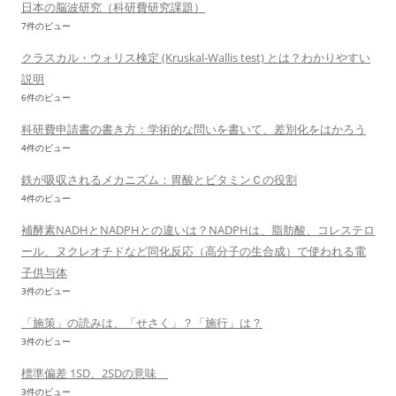
ン
日本の脳波研究（科研費研究課題）
7件のビュー
クラスカル・ウォリス検定 (Kruskal-Wallis test) とは？わかりやすい
説明
6件のビュー
科研費申請書の書き方：学術的な問いを書いて、差別化をはかろう
4件のビュー
鉄が吸収されるメカニズム：胃酸とビタミンＣの役割
4件のビュー
補酵素NADHとNADPHとの違いは？NADPHは、脂肪酸、コレステロ
ール、ヌクレオチドなど同化反応（高分子の生合成）で使われる電
子供与体
3件のビュー
「施策」の読みは、「せさく」？「施行」は？
3件のビュー
標準偏差 1SD、2SDの意味
3件のビュー