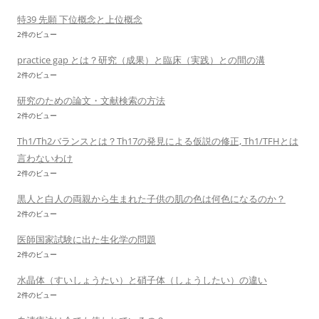
特39 先願 下位概念と上位概念
2件のビュー
practice gap とは？研究（成果）と臨床（実践）との間の溝
2件のビュー
研究のための論文・文献検索の方法
2件のビュー
Th1/Th2バランスとは？Th17の発見による仮説の修正, Th1/TFHとは
言わないわけ
2件のビュー
黒人と白人の両親から生まれた子供の肌の色は何色になるのか？
2件のビュー
医師国家試験に出た生化学の問題
2件のビュー
水晶体（すいしょうたい）と硝子体（しょうしたい）の違い
2件のビュー