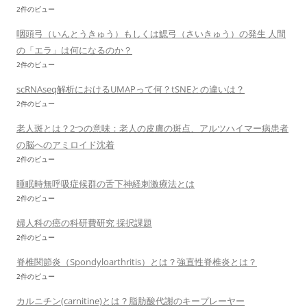
2件のビュー
咽頭弓（いんとうきゅう）もしくは鰓弓（さいきゅう）の発生 人間
の「エラ」は何になるのか？
2件のビュー
scRNAseq解析におけるUMAPって何？tSNEとの違いは？
2件のビュー
老人斑とは？2つの意味：老人の皮膚の斑点、アルツハイマー病患者
の脳へのアミロイド沈着
2件のビュー
睡眠時無呼吸症候群の舌下神経刺激療法とは
2件のビュー
婦人科の癌の科研費研究 採択課題
2件のビュー
脊椎関節炎（Spondyloarthritis）とは？強直性脊椎炎とは？
2件のビュー
カルニチン(carnitine)とは？脂肪酸代謝のキープレーヤー