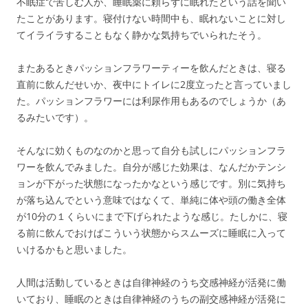
不眠症で苦しむ人が、睡眠薬に頼らずに眠れたという話を聞い
たことがあります。寝付けない時間中も、眠れないことに対し
てイライラすることもなく静かな気持ちでいられたそう。
またあるときパッションフラワーティーを飲んだときは、寝る
直前に飲んだせいか、夜中にトイレに2度立ったと言っていまし
た。パッションフラワーには利尿作用もあるのでしょうか（あ
るみたいです）。
そんなに効くものなのかと思って自分も試しにパッションフラ
ワーを飲んでみました。自分が感じた効果は、なんだかテンシ
ョンが下がった状態になったかなという感じです。別に気持ち
が落ち込んでという意味ではなくて、単純に体や頭の働き全体
が10分の１くらいにまで下げられたような感じ。たしかに、寝
る前に飲んでおけばこういう状態からスムーズに睡眠に入って
いけるかもと思いました。
人間は活動しているときは自律神経のうち交感神経が活発に働
いており、睡眠のときは自律神経のうちの副交感神経が活発に