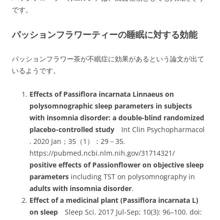
です。
パッションフラワーティーの睡眠に対する効能
パッションフラワー茶が不眠症に効果があるという論文が出て
いるようです。
Effects of Passiflora incarnata Linnaeus on
polysomnographic sleep parameters in subjects
with insomnia disorder: a double-blind randomized
placebo-controlled study
Int Clin Psychopharmacol
. 2020 Jan；35（1）：29－35.
https://pubmed.ncbi.nlm.nih.gov/31714321/
positive effects of Passionflower on objective sleep
parameters
including TST on polysomnography in
adults with insomnia disorder
.
Effect of a medicinal plant (Passiflora incarnata L)
on sleep
Sleep Sci. 2017 Jul-Sep; 10(3): 96–100. doi: