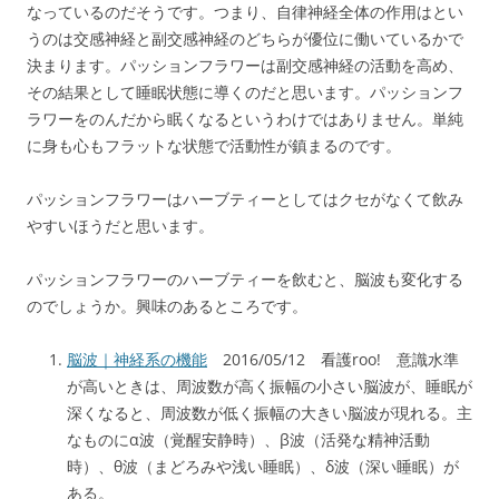
なっているのだそうです。つまり、自律神経全体の作用はとい
うのは交感神経と副交感神経のどちらが優位に働いているかで
決まります。パッションフラワーは副交感神経の活動を高め、
その結果として睡眠状態に導くのだと思います。パッションフ
ラワーをのんだから眠くなるというわけではありません。単純
に身も心もフラットな状態で活動性が鎮まるのです。
パッションフラワーはハーブティーとしてはクセがなくて飲み
やすいほうだと思います。
パッションフラワーのハーブティーを飲むと、脳波も変化する
のでしょうか。興味のあるところです。
脳波｜神経系の機能
2016/05/12 看護roo! 意識水準
が高いときは、周波数が高く振幅の小さい脳波が、睡眠が
深くなると、周波数が低く振幅の大きい脳波が現れる。主
なものにα波（覚醒安静時）、β波（活発な精神活動
時）、θ波（まどろみや浅い睡眠）、δ波（深い睡眠）が
ある。