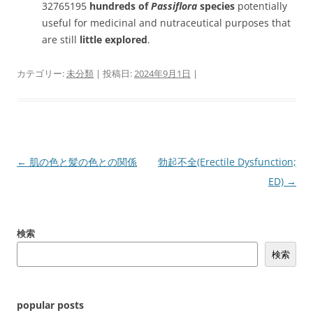
32765195
hundreds of
Passiflora
species
potentially
useful for medicinal and nutraceutical purposes that
are still
little explored
.
カテゴリー:
未分類
| 投稿日:
2024年9月1日
|
投
←
肌の色と髪の色との関係
勃起不全(Erectile Dysfunction;
稿
ED)
→
ナ
ビ
検索
ゲ
検索
ー
シ
ョ
popular posts