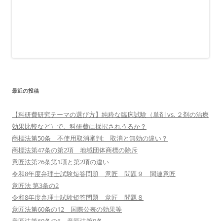
最近の投稿
【科研費研究テーマの選び方】純粋な臨床試験（単剤 vs. ２剤の治療
効果比較など）で、科研費に採択されうるか？
商標法第50条 不使用取消審判: 取消と無効の違い？
商標法第47条の第2項 地域団体商標の除斥
意匠法第26条第1項と第2項の違い
令和8年度弁理士試験短答問題 意匠 問題９ 関連意匠
意匠法 第3条の2
令和8年度弁理士試験短答問題 意匠 問題８
意匠法第60条の12 国際公表の効果等