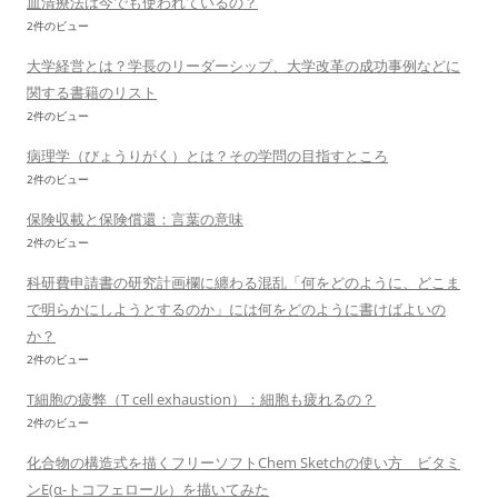
血清療法は今でも使われているの？
2件のビュー
大学経営とは？学長のリーダーシップ、大学改革の成功事例などに
関する書籍のリスト
2件のビュー
病理学（びょうりがく）とは？その学問の目指すところ
2件のビュー
保険収載と保険償還：言葉の意味
2件のビュー
科研費申請書の研究計画欄に纏わる混乱「何をどのように、どこま
で明らかにしようとするのか」には何をどのように書けばよいの
か？
2件のビュー
T細胞の疲弊（T cell exhaustion）：細胞も疲れるの？
2件のビュー
化合物の構造式を描くフリーソフトChem Sketchの使い方 ビタミ
ンE(α-トコフェロール）を描いてみた