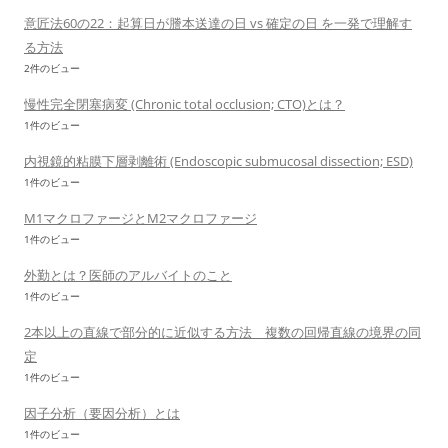
意匠法60の22：起算日が謄本送達の日 vs 確定の日 を一発で理解す
る方法
2件のビュー
慢性完全閉塞病変 (Chronic total occlusion; CTO)とは？
1件のビュー
内視鏡的粘膜下層剥離術 (Endoscopic submucosal dissection; ESD)
1件のビュー
M1マクロファージとM2マクロファージ
1件のビュー
外勤とは？医師のアルバイトのこと
1件のビュー
2本以上の直線で部分的に近似する方法 複数の回帰直線の境界の同
定
1件のビュー
因子分析（要因分析）とは
1件のビュー