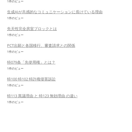
1件のビュー
生成AIが共感的なコミュニケーションに長けている理由
1件のビュー
先天性完全房室ブロックとは
1件のビュー
PCT出願と各国移行、審査請求との関係
1件のビュー
特079条「先使用権」とは？
1件のビュー
特100 特102 特許権侵害訴訟
1件のビュー
特113 異議理由 と 特123 無効理由 の違い
1件のビュー