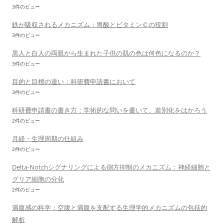
3件のビュー
鉄が吸収されるメカニズム：胃酸とビタミンＣの役割
3件のビュー
黒人と白人の両親から生まれた子供の肌の色は何色になるのか？
3件のビュー
目的と目標の違い：科研費申請書において
3件のビュー
科研費申請書の書き方：学術的な問いを書いて、差別化をはかろう
2件のビュー
月経・生理周期の仕組み
2件のビュー
Delta-Notchシグナリングによる側方抑制のメカニズム：神経細胞と
グリア細胞の分化
2件のビュー
満腹感の科学：空腹と満腹を支配する生理学的メカニズムの包括的
解析