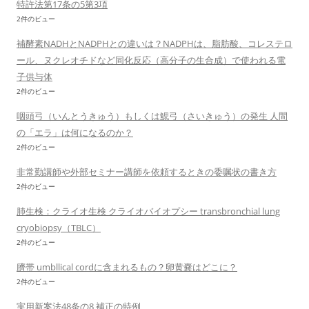
特許法第17条の5第3項
2件のビュー
補酵素NADHとNADPHとの違いは？NADPHは、脂肪酸、コレステロ
ール、ヌクレオチドなど同化反応（高分子の生合成）で使われる電
子供与体
2件のビュー
咽頭弓（いんとうきゅう）もしくは鰓弓（さいきゅう）の発生 人間
の「エラ」は何になるのか？
2件のビュー
非常勤講師や外部セミナー講師を依頼するときの委嘱状の書き方
2件のビュー
肺生検：クライオ生検 クライオバイオプシー transbronchial lung
cryobiopsy（TBLC）
2件のビュー
臍帯 umbllical cordに含まれるもの？卵黄嚢はどこに？
2件のビュー
実用新案法48条の8 補正の特例