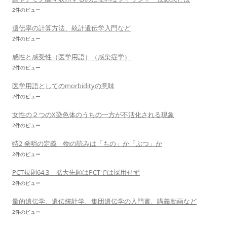
2件のビュー
遺伝率の計算方法、統計遺伝学入門など
2件のビュー
感性と感受性（医学用語）（感染症学）
2件のビュー
医学用語としてのmorbidityの意味
2件のビュー
女性の２つのX染色体のうちの一方が不活化される現象
2件のビュー
特2 発明の定義 物の読みは「もの」か「ぶつ」か
2件のビュー
PCT規則64.3 拡大先願はPCTでは採用せず
2件のビュー
量的遺伝学、遺伝統計学、集団遺伝学の入門書、講義動画など
2件のビュー