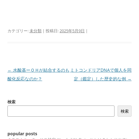
カテゴリー:
未分類
| 投稿日:
2025年5月9日
|
投
←
水酸基ーＯＨが結合するのも
ミトコンドリアDNAで個人を同
稿
酸化反応なのか？
定（鑑定）した歴史的な例
→
ナ
ビ
検索
ゲ
検索
ー
シ
ョ
popular posts