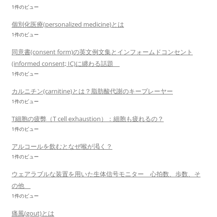
1件のビュー
個別化医療(personalized medicine)とは
1件のビュー
同意書(consent form)の英文例文集とインフォームドコンセント
(informed consent; IC)に纏わる話題
1件のビュー
カルニチン(carnitine)とは？脂肪酸代謝のキープレーヤー
1件のビュー
T細胞の疲弊（T cell exhaustion）：細胞も疲れるの？
1件のビュー
アルコールを飲むとなぜ喉が渇く？
1件のビュー
ウェアラブルな装置を用いた生体信号モニター 心拍数、歩数、そ
の他
1件のビュー
痛風(gout)とは