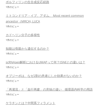
ポルフィリンの生合成反応経路
1件のビュー
ミトコンドリア・イブ、アダム、 Most recent common
ancestor（MRCA), LUCA
1件のビュー
カドヘリン分子の多様性
1件のビュー
知能は母親から遺伝するのか？
1件のビュー
scRNAseq解析におけるUMAPって何？tSNEとの違いは？
1件のビュー
オプジーボは、なゼ2割の患者にしか効果がないのか？
1件のビュー
「再灌流」と「血行再建」の意味の違い 循環器内科学の用語
1件のビュー
ケラチンとは？中間系フィラメント