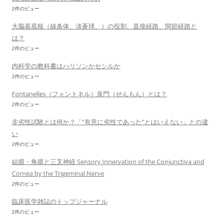
2件のビュー
大脳基底核（線条体、淡蒼球、）の役割、直接経路、関節経路と
は？
2件のビュー
内科学の教科書はハリソンかセシルか
2件のビュー
Fontanelles（フォントネル）泉門（せんもん）とは？
2件のビュー
非劣性試験とは何か？「”有意に劣性であった”とはいえない」との違
い
2件のビュー
結膜・角膜と三叉神経 Sensory Innervation of the Conjunctiva and
Cornea by the Trigeminal Nerve
2件のビュー
臨床医学雑誌のトップジャーナル
2件のビュー