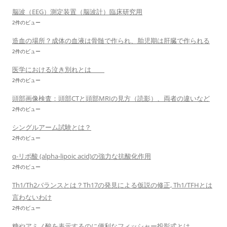
脳波（EEG）測定装置（脳波計）臨床研究用
2件のビュー
造血の場所？成体の血液は骨髄で作られ、胎児期は肝臓で作られる
2件のビュー
医学における泣き別れとは
2件のビュー
頭部画像検査：頭部CTと頭部MRIの見方（読影）、両者の違いなど
2件のビュー
シングルアーム試験とは？
2件のビュー
α-リポ酸 (alpha-lipoic acid)の強力な抗酸化作用
2件のビュー
Th1/Th2バランスとは？Th17の発見による仮説の修正, Th1/TFHとは
言わないわけ
2件のビュー
糖やアミノ酸を表示するのに便利なフィッシャー投影式とは