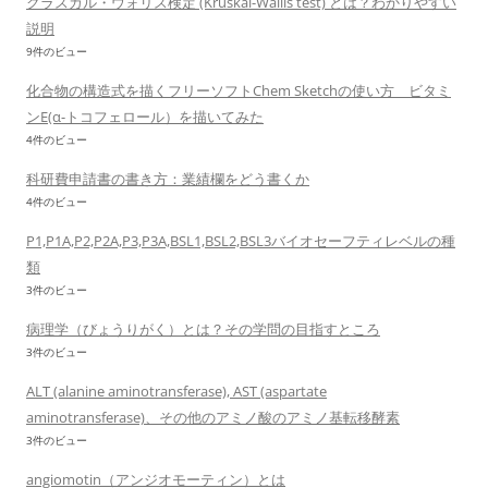
ン
クラスカル・ウォリス検定 (Kruskal-Wallis test) とは？わかりやすい
説明
9件のビュー
化合物の構造式を描くフリーソフトChem Sketchの使い方 ビタミ
ンE(α-トコフェロール）を描いてみた
4件のビュー
科研費申請書の書き方：業績欄をどう書くか
4件のビュー
P1,P1A,P2,P2A,P3,P3A,BSL1,BSL2,BSL3バイオセーフティレベルの種
類
3件のビュー
病理学（びょうりがく）とは？その学問の目指すところ
3件のビュー
ALT (alanine aminotransferase), AST (aspartate
aminotransferase)、その他のアミノ酸のアミノ基転移酵素
3件のビュー
angiomotin（アンジオモーティン）とは