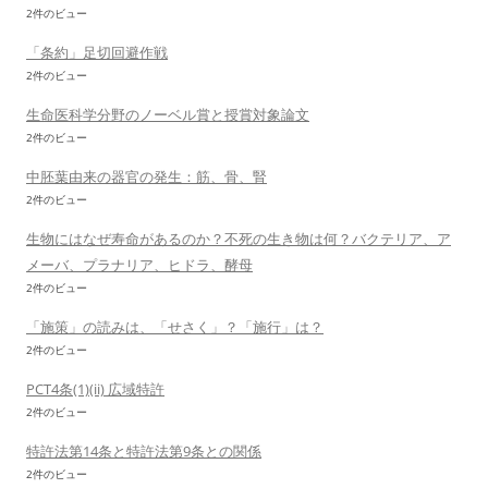
2件のビュー
「条約」足切回避作戦
2件のビュー
生命医科学分野のノーベル賞と授賞対象論文
2件のビュー
中胚葉由来の器官の発生：筋、骨、腎
2件のビュー
生物にはなぜ寿命があるのか？不死の生き物は何？バクテリア、ア
メーバ、プラナリア、ヒドラ、酵母
2件のビュー
「施策」の読みは、「せさく」？「施行」は？
2件のビュー
PCT4条(1)(ii) 広域特許
2件のビュー
特許法第14条と特許法第9条との関係
2件のビュー