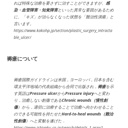
れば特殊な治療を要さずに治すことができますが、
感
染・血管障害・知覚障害
といった異常な要因があるため
に、「キズ」が治らなくなった状態を「難治性潰瘍」と
言います。
https://www.kakohp.jp/section/plastic_surgery_intracta
ble_ulcer/
褥瘡について
褥瘡国際ガイドラインは米国，ヨーロッパ，日本を含む
環太平洋地域の代表組織から合同で出版され，
褥瘡
を示
す英語は
Pressure ulcer
から
Pressure injury
へと変わ
り，治癒しない創傷である
Chronic wounds（慢性創
傷
）から，適切に治療することで治癒へ向かわせること
のできる可能性を持たせた
Hard-to-heal wounds（難治
性創傷
）へと変貌を遂げた．
https://www.ishiyaku.co.jp/search/details_1.aspx?