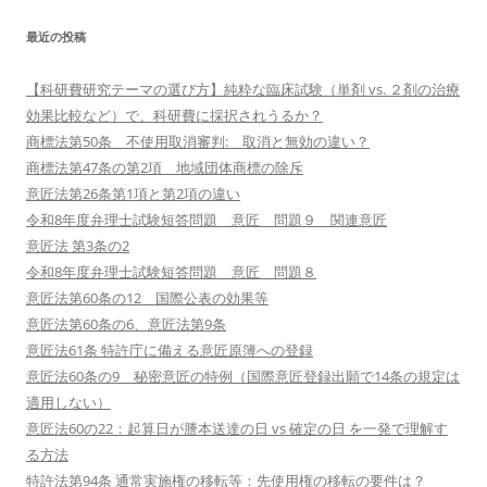
最近の投稿
【科研費研究テーマの選び方】純粋な臨床試験（単剤 vs. ２剤の治療
効果比較など）で、科研費に採択されうるか？
商標法第50条 不使用取消審判: 取消と無効の違い？
商標法第47条の第2項 地域団体商標の除斥
意匠法第26条第1項と第2項の違い
令和8年度弁理士試験短答問題 意匠 問題９ 関連意匠
意匠法 第3条の2
令和8年度弁理士試験短答問題 意匠 問題８
意匠法第60条の12 国際公表の効果等
意匠法第60条の6、意匠法第9条
意匠法61条 特許庁に備える意匠原簿への登録
意匠法60条の9 秘密意匠の特例（国際意匠登録出願で14条の規定は
適用しない）
意匠法60の22：起算日が謄本送達の日 vs 確定の日 を一発で理解す
る方法
特許法第94条 通常実施権の移転等：先使用権の移転の要件は？