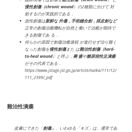
慢性創傷（chronic wound
）の2種類に分けて 対
処するのが実践的である．
急性創傷は
新鮮な 外傷，手術縫合創，採皮創など
正常の創傷治癒機転が自然と働いて治癒が期待で
きる創傷であ る．
何らかの原因で創傷治癒過程 が進行せず治り難く
なった創傷を
慢性創傷
また は
難治性創傷（hard-
to-heal wound
）と呼ぶ．
褥 瘡
や
糖尿病性足潰瘍
がその代表である．
https://www.jstage.jst.go.jp/article/naika/111/12/
111_2399/_pdf
難治性潰瘍
皮膚にできた「
創傷」
、いわゆる「キズ」は、通常であ