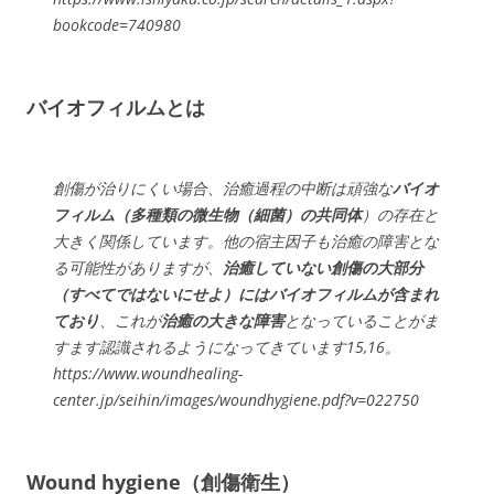
bookcode=740980
バイオフィルムとは
創傷が治りにくい場合、治癒過程の中断は頑強な
バイオ
フィルム（多種類の微生物（細菌）の共同体
）の存在と
大きく関係しています。他の宿主因子も治癒の障害とな
る可能性がありますが、
治癒していない創傷の大部分
（すべてではないにせよ）にはバイオフィルムが含まれ
ており
、これが
治癒の大きな障害
となっていることがま
すます認識されるようになってきています15,16。
https://www.woundhealing-
center.jp/seihin/images/woundhygiene.pdf?v=022750
Wound hygiene（創傷衛生）