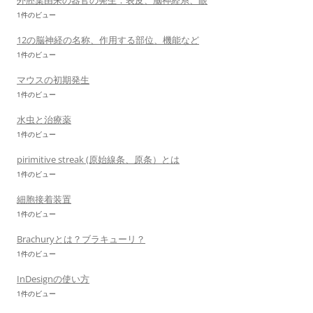
外胚葉由来の器官の発生：表皮、脳神経系、眼
1件のビュー
12の脳神経の名称、作用する部位、機能など
1件のビュー
マウスの初期発生
1件のビュー
水虫と治療薬
1件のビュー
pirimitive streak (原始線条、原条）とは
1件のビュー
細胞接着装置
1件のビュー
Brachuryとは？ブラキューリ？
1件のビュー
InDesignの使い方
1件のビュー