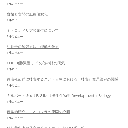
1件のビュー
食後と食間の血糖値変化
1件のビュー
ミトコンドリア膜電位について
1件のビュー
生化学の勉強方法、理解の仕方
1件のビュー
COPID(肺気腫)、その他の肺の病気
1件のビュー
後悔死ぬ前に後悔すること・人生における 後悔と意思決定の関係
1件のビュー
ギルバート Scott F. Gilbert 発生生物学 Developmental Biology
1件のビュー
疫学的研究によるコレラの原因の究明
1件のビュー