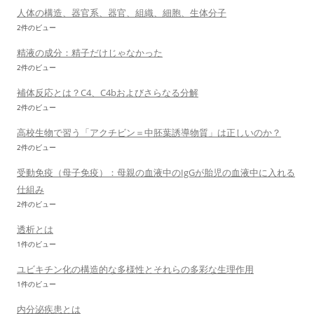
人体の構造、器官系、器官、組織、細胞、生体分子
2件のビュー
精液の成分：精子だけじゃなかった
2件のビュー
補体反応とは？C4、C4bおよびさらなる分解
2件のビュー
高校生物で習う「アクチビン＝中胚葉誘導物質」は正しいのか？
2件のビュー
受動免疫（母子免疫）：母親の血液中のIgGが胎児の血液中に入れる
仕組み
2件のビュー
透析とは
1件のビュー
ユビキチン化の構造的な多様性とそれらの多彩な生理作用
1件のビュー
内分泌疾患とは