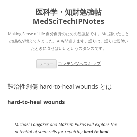
医科学・知財勉強帖
MedSciTechIPNotes
Making Sense of Life 自分自身のための勉強帖です。AIに訊いたこと
の纏めが増えてきました。AIも間違えます。誤りは、誤りに気付い
たときに直せばいいというスタンスです。
コンテンツへスキップ
メニュー
難治性創傷 hard-to-heal wounds とは
hard-to-heal wounds
Michael Longaker and Maksim Plikus will explore the
potential of stem cells for repairing
hard to heal