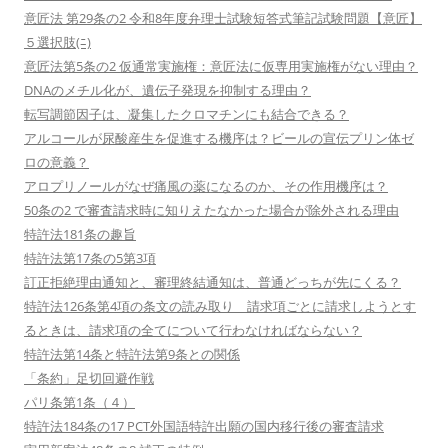
意匠法 第29条の2 令和8年度弁理士試験短答式筆記試験問題【意匠】
５選択肢(ﾆ)
意匠法第5条の2 仮通常実施権：意匠法に仮専用実施権がない理由？
DNAのメチル化が、遺伝子発現を抑制する理由？
転写調節因子は、凝集したクロマチンにも結合できる？
アルコールが尿酸産生を促進する機序は？ビールの宣伝プリン体ゼ
ロの意義？
アロプリノールがなぜ痛風の薬になるのか、その作用機序は？
50条の2 で審査請求時に知りえたなかった場合が除外される理由
特許法181条の趣旨
特許法第17条の5第3項
訂正拒絶理由通知と、審理終結通知は、普通どっちが先にくる？
特許法126条第4項の条文の読み取り 請求項ごとに請求しようとす
るときは、請求項の全てについて行わなければならない？
特許法第14条と特許法第9条との関係
「条約」足切回避作戦
パリ条第1条（４）
特許法184条の17 PCT外国語特許出願の国内移行後の審査請求