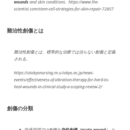
wounds
and skin conditions. https://www.the-
scientist.com/stem-cell-strategies-for-skin-repair-72857
難治性創傷とは
難治性創傷とは、標準的な治療では治らない創傷と定義
される。
https://utokyonursing.m.u-tokyo.ac.jp/news-
events/effectiveness-of-vibration-therapy-for-hard-to-
heal-wounds-in-clinical-study-a-scoping-review-2/
創傷の分類
臨床現場では創傷を
急性創傷（acute wound
） と