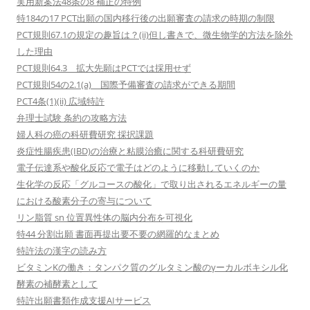
実用新案法48条の8 補正の特例
特184の17 PCT出願の国内移行後の出願審査の請求の時期の制限
PCT規則67.1の規定の趣旨は？(ii)但し書きで、微生物学的方法を除外
した理由
PCT規則64.3 拡大先願はPCTでは採用せず
PCT規則54の2.1(a) 国際予備審査の請求ができる期間
PCT4条(1)(ii) 広域特許
弁理士試験 条約の攻略方法
婦人科の癌の科研費研究 採択課題
炎症性腸疾患(IBD)の治療と粘膜治癒に関する科研費研究
電子伝達系や酸化反応で電子はどのように移動していくのか
生化学の反応「グルコースの酸化」で取り出されるエネルギーの量
における酸素分子の寄与について
リン脂質 sn 位置異性体の脳内分布を可視化
特44 分割出願 書面再提出要不要の網羅的なまとめ
特許法の漢字の読み方
ビタミンKの働き：タンパク質のグルタミン酸のγーカルボキシル化
酵素の補酵素として
特許出願書類作成支援AIサービス