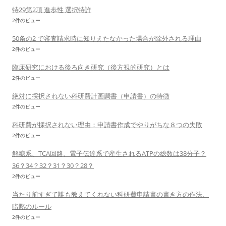
特29第2項 進歩性 選択特許
2件のビュー
50条の2 で審査請求時に知りえたなかった場合が除外される理由
2件のビュー
臨床研究における後ろ向き研究（後方視的研究）とは
2件のビュー
絶対に採択されない科研費計画調書（申請書）の特徴
2件のビュー
科研費が採択されない理由：申請書作成でやりがちな８つの失敗
2件のビュー
解糖系、TCA回路、電子伝達系で産生されるATPの総数は38分子？
36？34？32？31？30？28？
2件のビュー
当たり前すぎて誰も教えてくれない科研費申請書の書き方の作法、
暗黙のルール
2件のビュー