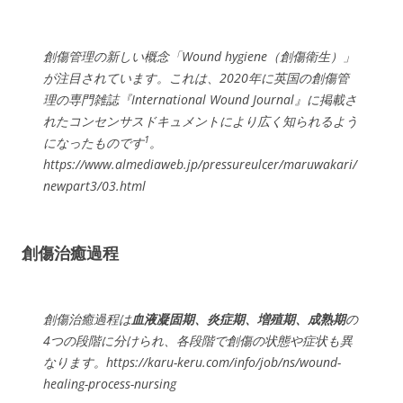
創傷管理の新しい概念「Wound hygiene（創傷衛生）」
が注目されています。これは、2020年に英国の創傷管
理の専門雑誌『International Wound Journal』に掲載さ
れたコンセンサスドキュメントにより広く知られるよう
1
になったものです
。
https://www.almediaweb.jp/pressureulcer/maruwakari/
newpart3/03.html
創傷治癒過程
創傷治癒過程は
血液凝固期、炎症期、増殖期、成熟期
の
4つの段階に分けられ、各段階で創傷の状態や症状も異
なります。https://karu-keru.com/info/job/ns/wound-
healing-process-nursing