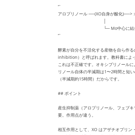
“`
アロプリノール ──(XO自身が酸化)──
│
└─ Mo中心に結合 → 
“`
酵素が自分を不活化する産物を自ら作るので、
inhibition）と呼ばれます。教科
これは不正確です。オキシプリノールに
リノール自体の半減期は1〜2時間と短
（半減期約15時間）だからです。
## ポイント
産生抑制薬（アロプリノール、フェブキ
要。作用点が違う。
相互作用として、XO はアザチオプリン・