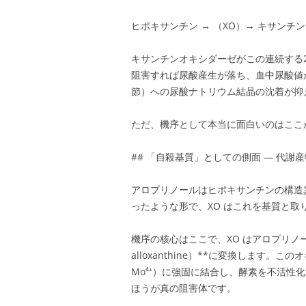
ヒポキサンチン → （XO）→ キサンチン 
キサンチンオキシダーゼがこの連続する
阻害すれば尿酸産生が落ち、血中尿酸値
節）への尿酸ナトリウム結晶の沈着が抑
ただ、機序として本当に面白いのはここ
## 「自殺基質」としての側面 — 代謝
アロプリノールはヒポキサンチンの構造
ったような形で、XO はこれを基質と取
機序の核心はここで、XO はアロプリノール
alloxanthine）**に変換します。
Mo⁴⁺）に強固に結合し、酵素を不活性
ほうが真の阻害体です。