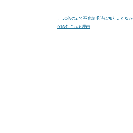
投
←
50条の2 で審査請求時に知りえたな
稿
が除外される理由
ナ
ビ
ゲ
ー
シ
ョ
ン