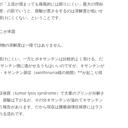
が「上流が溜まっても痛風的には困りにくい」最大の理由
態」の筋でいうと、尿酸が悪さをするのは溶解度が低いせ
溶けにくくない、ということです。
ここが本題
謝物の溶解度は一様ではありません。
溶けにくい。一方ヒポキサンチンは比較的よく溶ける。だ
キサンチン側に逃がせるうちはいいのですが、キサンチンが
サンチン尿症（xanthinuria様の病態）**が起こり得
tumor lysis syndrome）で大量のプリンが分解さ
。尿酸は下がるが、その分キサンチンが溢れてキサンチン
う報告があります。だから現在は腫瘍崩壊症候群にはラス
れる流れです。