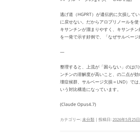
逃げ道（HGPRT）が遺伝的に欠損して
に戻せない。だからアロプリノールを使
キサンチンが溜まりやすく、キサンチン
を一発で示す好例で、「なぜサルベージ
—
整理すると、上流が「困らない」のは(1
ンチンの溶解度が高いこと、の二点が効
壊症候群、サルベージ欠損＝LND）で
いう対比構造になっています。
(Claude Opus4.7)
カテゴリー:
未分類
| 投稿日:
2026年5月25日