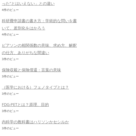
った”とはいえない」との違い
4件のビュー
科研費申請書の書き方：学術的な問いを書
いて、差別化をはかろう
4件のビュー
ピアソンの相関係数の意味、求め方、解釈
の仕方、ありがちな間違い
3件のビュー
保険収載と保険償還：言葉の意味
3件のビュー
（医学における）フェノタイプとは？
3件のビュー
FDG-PETとは？原理、目的
3件のビュー
内科学の教科書はハリソンかセシルか
3件のビュー