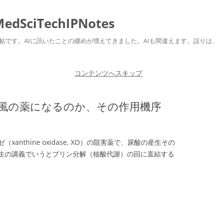
ciTechIPNotes
自身のための勉強帖です。AIに訊いたことの纏めが増えてきました。AIも間違えます。
コンテンツへスキップ
風の薬になるのか、その作用機序
nthine oxidase, XO）の阻害薬で、尿酸の産生その
生の講義でいうとプリン分解（核酸代謝）の回に直結する