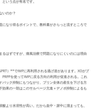
、という点が有名です。
ないのか？
題になり得るポイントで、教科書がさらっと流すところで
まるはずですが、痛風治療で問題になりにくいのには理由
PRT）**でIMPに再利用される逃げ道があります。XOがブ
PRPPを使ってIMPに戻る方向の利用が促進される。これ
ドバック抑制にもつながり、プリン全体の産生を下げる方
下効果の一部はこのサルベージ亢進＋デノボ抑制によるも
尿酸より水溶性が高い。だから血中・尿中に溜まっても、