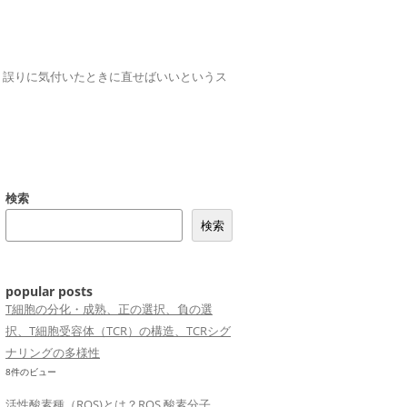
誤りは、誤りに気付いたときに直せばいいというス
検索
検索
popular posts
T細胞の分化・成熟、正の選択、負の選
択、T細胞受容体（TCR）の構造、TCRシグ
ナリングの多様性
8件のビュー
活性酸素種（ROS)とは？ROS,酸素分子、