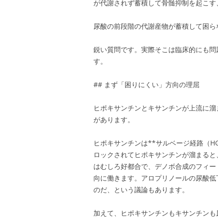
が代謝されず蓄積して骨髄抑制を起こす
尿酸の前段階の代謝産物が蓄積して困ら
鋭い質問です。実際そこは臨床的にも問
す。
## まず「困りにくい」方向の理屈
ヒポキサンチンとキサンチンが上流に溜
があります。
ヒポキサンチンは**サルベージ経路（HG
ロックされてヒポキサンチンが溜まると、
はむしろ好都合で、デノボ合成のフィー
向に働きます。アロプリノールの尿酸低
のだ、という議論もあります。
加えて、ヒポキサンチンもキサンチンも