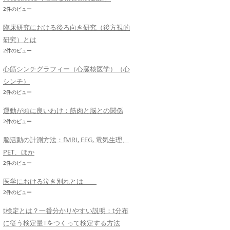
2件のビュー
臨床研究における後ろ向き研究（後方視的
研究）とは
2件のビュー
心筋シンチグラフィー（心臓核医学）（心
シンチ）
2件のビュー
運動が頭に良いわけ：筋肉と脳との関係
2件のビュー
脳活動の計測方法：fMRI, EEG, 電気生理、
PET、ほか
2件のビュー
医学における泣き別れとは
2件のビュー
t検定とは？一番分かりやすい説明：t分布
に従う検定量Tをつくって検定する方法