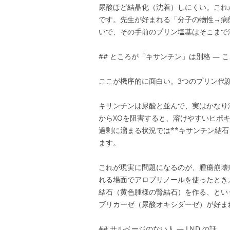
尿酸ほど結晶化（沈着）しにくい。これ
です。先生が好まれる「分子の物性→病
いで、その手前のプリン塩基はそこまで
## ところが「キサンチン」は別格 — 
ここが機序的に面白い。3つのプリン代
キサンチンは尿酸と並んで、実はかなり
からXOを阻害すると、溶けやすいヒポ
過剰に溜まる状況では**キサンチン結石・キ
ます。
これが現実に問題になるのが、腫瘍崩壊症候群（
れる場面でアロプリノールを使ったとき
結石（黄色腫様の腎結石）を作る、とい
ブリカーゼ（尿酸オキシダーゼ）が好ま
## サルベージのない人 — LND の話