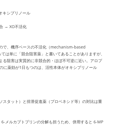
> オキシプリノール
XO不活化
機序ベースの不活化（mechanism-based
書によっては単に「競合阻害薬」と書いてあることがありますが、
よる阻害は実質的に非競合的・ほぼ不可逆に近い。アロプ
いのに薬効が1日もつのは、活性本体がオキシプリノール
ソスタット）と排泄促進薬（プロベネシド等）の対比は重
6-メルカプトプリンの分解も担うため、併用すると 6-MP