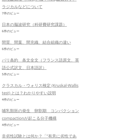
ラジカルなどについて
7件のビュー
日本の脳波研究（科研費研究課題）
6件のビュー
間質、間葉、間充織、結合組織の違い
6件のビュー
パリ条約 条文全文（フランス語原文、英
語公式訳文、日本語訳）
5件のビュー
クラスカル・ウォリス検定 (Kruskal-Wallis
test) とは？わかりやすい説明
4件のビュー
哺乳類胚の発生 卵割期 コンパクション
compactionが起こる分子機構
4件のビュー
非劣性試験とは何か？「”有意に劣性であ