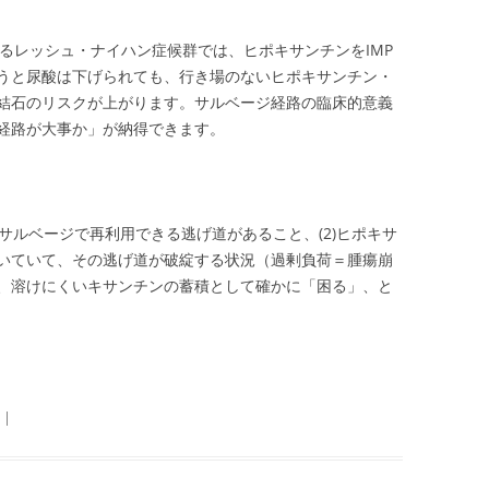
いるレッシュ・ナイハン症候群では、ヒポキサンチンをIMP
うと尿酸は下げられても、行き場のないヒポキサンチン・
結石のリスクが上がります。サルベージ経路の臨床的意義
経路が大事か」が納得できます。
)サルベージで再利用できる逃げ道があること、(2)ヒポキサ
いていて、その逃げ道が破綻する状況（過剰負荷＝腫瘍崩
は、溶けにくいキサンチンの蓄積として確かに「困る」、と
|