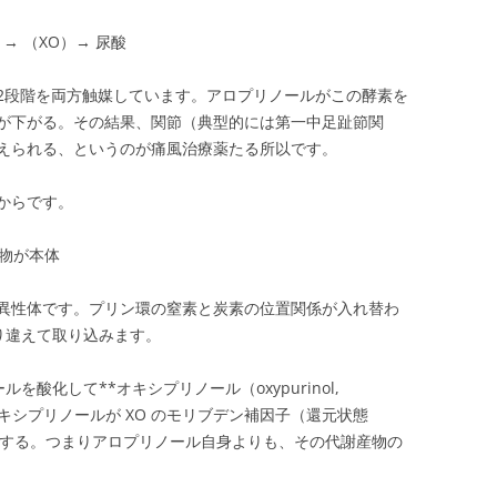
→ （XO）→ 尿酸
2段階を両方触媒しています。アロプリノールがこの酵素を
が下がる。その結果、関節（典型的には第一中足趾節関
えられる、というのが痛風治療薬たる所以です。
からです。
産物が本体
異性体です。プリン環の窒素と炭素の位置関係が入れ替わ
り違えて取り込みます。
を酸化して**オキシプリノール（oxypurinol,
このオキシプリノールが XO のモリブデン補因子（還元状態
化する。つまりアロプリノール自身よりも、その代謝産物の