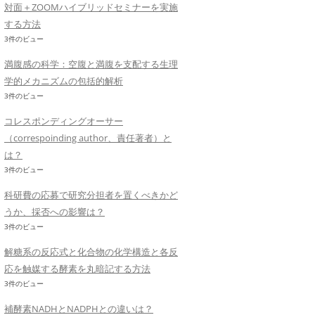
対面＋ZOOMハイブリッドセミナーを実施
する方法
3件のビュー
満腹感の科学：空腹と満腹を支配する生理
学的メカニズムの包括的解析
3件のビュー
コレスポンディングオーサー
（correspoinding author、責任著者）と
は？
3件のビュー
科研費の応募で研究分担者を置くべきかど
うか、採否への影響は？
3件のビュー
解糖系の反応式と化合物の化学構造と各反
応を触媒する酵素を丸暗記する方法
3件のビュー
補酵素NADHとNADPHとの違いは？