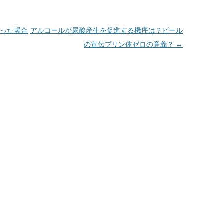
かった場合
アルコールが尿酸産生を促進する機序は？ビール
の宣伝プリン体ゼロの意義？
→