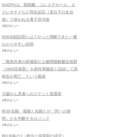
NADPHは、脂肪酸、コレステロール、ヌ
クレオチドなど同化反応（高分子の生合
成）で使われる電子供与体
3件のビュー
95%信頼区間とは？やっと理解できた一番
わかりやすい説明
3件のビュー
「救急外来の研修医が上腸間膜動脈症候群
（SMA症候群）を急性胃腸炎と誤診して高
校生が死亡」という報道
3件のビュー
大腸がん患者へのステント留置術
2件のビュー
特39 先願 後願と先願とが「同一の発
明」かを判断するロジック
2件のビュー
特038条の3（相当な損害額の認定）