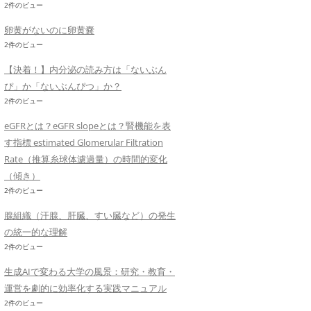
2件のビュー
卵黄がないのに卵黄嚢
2件のビュー
【決着！】内分泌の読み方は「ないぶん
ぴ」か「ないぶんぴつ」か？
2件のビュー
eGFRとは？eGFR slopeとは？腎機能を表
す指標 estimated Glomerular Filtration
Rate（推算糸球体濾過量）の時間的変化
（傾き）
2件のビュー
腺組織（汗腺、肝臓、すい臓など）の発生
の統一的な理解
2件のビュー
生成AIで変わる大学の風景：研究・教育・
運営を劇的に効率化する実践マニュアル
2件のビュー