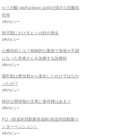
α-リポ酸 (alpha-lipoic acid)の強力な抗酸化
作用
2件のビュー
胎児期におけるヒトの顔の発生
2件のビュー
心療内科とは？精神的な要因で身体が不調
になった患者さんを診療する診療科
2件のビュー
哺乳類は爬虫類から進化したわけではなか
ったの？
2件のビュー
特許公開情報の文章に著作権はある？
2件のビュー
PCI（経皮的冠動脈形成術/経皮的冠動脈イ
ンターベンション）
2件のビュー