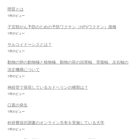
間質とは
1件のビュー
子宮頸がん予防のための予防ワクチン（HPVワクチン）接種
1件のビュー
サルコイドーシスとは？
1件のビュー
動物の卵の動物極と植物極、動物の胚の頭尾軸、背腹軸、左右軸の
決定機構について
1件のビュー
神経管で発現しているカドヘリンの種類は？
1件のビュー
口蓋の発生
1件のビュー
科研費採択調書のオンライン共有を実施している大学
1件のビュー