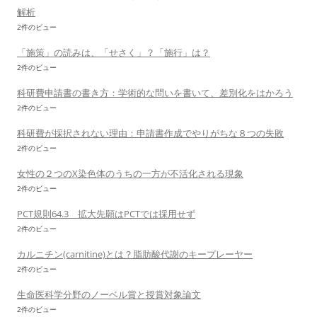
解析
2件のビュー
「施策」の読みは、「せさく」？「施行」は？
2件のビュー
科研費申請書の書き方：学術的な問いを書いて、差別化をはかろう
2件のビュー
科研費が採択されない理由：申請書作成でやりがちな８つの失敗
2件のビュー
女性の２つのX染色体のうちの一方が不活化される現象
2件のビュー
PCT規則64.3 拡大先願はPCTでは採用せず
2件のビュー
カルニチン(carnitine)とは？脂肪酸代謝のキープレーヤー
2件のビュー
生命医科学分野のノーベル賞と授賞対象論文
2件のビュー