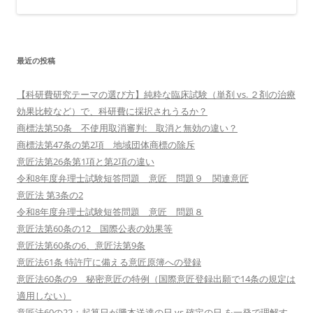
最近の投稿
【科研費研究テーマの選び方】純粋な臨床試験（単剤 vs. ２剤の治療
効果比較など）で、科研費に採択されうるか？
商標法第50条 不使用取消審判: 取消と無効の違い？
商標法第47条の第2項 地域団体商標の除斥
意匠法第26条第1項と第2項の違い
令和8年度弁理士試験短答問題 意匠 問題９ 関連意匠
意匠法 第3条の2
令和8年度弁理士試験短答問題 意匠 問題８
意匠法第60条の12 国際公表の効果等
意匠法第60条の6、意匠法第9条
意匠法61条 特許庁に備える意匠原簿への登録
意匠法60条の9 秘密意匠の特例（国際意匠登録出願で14条の規定は
適用しない）
意匠法60の22：起算日が謄本送達の日 vs 確定の日 を一発で理解す