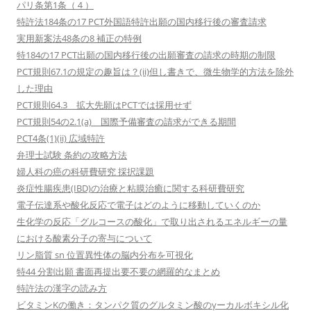
パリ条第1条（４）
特許法184条の17 PCT外国語特許出願の国内移行後の審査請求
実用新案法48条の8 補正の特例
特184の17 PCT出願の国内移行後の出願審査の請求の時期の制限
PCT規則67.1の規定の趣旨は？(ii)但し書きで、微生物学的方法を除外
した理由
PCT規則64.3 拡大先願はPCTでは採用せず
PCT規則54の2.1(a) 国際予備審査の請求ができる期間
PCT4条(1)(ii) 広域特許
弁理士試験 条約の攻略方法
婦人科の癌の科研費研究 採択課題
炎症性腸疾患(IBD)の治療と粘膜治癒に関する科研費研究
電子伝達系や酸化反応で電子はどのように移動していくのか
生化学の反応「グルコースの酸化」で取り出されるエネルギーの量
における酸素分子の寄与について
リン脂質 sn 位置異性体の脳内分布を可視化
特44 分割出願 書面再提出要不要の網羅的なまとめ
特許法の漢字の読み方
ビタミンKの働き：タンパク質のグルタミン酸のγーカルボキシル化