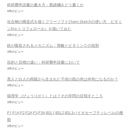
科研費申請書の書き方：業績欄をどう書くか
4件のビュー
化合物の構造式を描くフリーソフトChem Sketchの使い方 ビタミ
ンE(α-トコフェロール）を描いてみた
4件のビュー
鉄が吸収されるメカニズム：胃酸とビタミンＣの役割
3件のビュー
目的と目標の違い：科研費申請書において
3件のビュー
黒人と白人の両親から生まれた子供の肌の色は何色になるのか？
3件のビュー
病理学（びょうりがく）とは？その学問の目指すところ
3件のビュー
P1,P1A,P2,P2A,P3,P3A,BSL1,BSL2,BSL3バイオセーフティレベルの種
類
3件のビュー