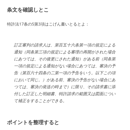
条文を確認しとこ
特許法17条の5第3項はこげん書いとるとよ：
訂正審判の請求人は、第百五十六条第一項の規定による
通知（同条第三項の規定による審理の再開がされた場合
にあつては、その後更にされた通知）がある前（同条第
一項の規定による通知がない場合にあつては、審決の予
告（第百六十四条の二第一項の予告をいう。以下この項
において同じ。）がある前、審決の予告がない場合にあ
つては、審決の発送の時まで）に限り、その請求書に添
付した訂正した明細書、特許請求の範囲又は図面につい
て補正をすることができる。
ポイントを整理すると