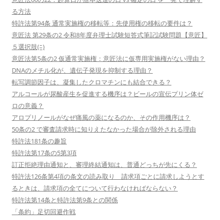
る方法
特許法第94条 通常実施権の移転等：先使用権の移転の要件は？
意匠法 第29条の2 令和8年度弁理士試験短答式筆記試験問題【意匠】
５選択肢(ﾆ)
意匠法第5条の2 仮通常実施権：意匠法に仮専用実施権がない理由？
DNAのメチル化が、遺伝子発現を抑制する理由？
転写調節因子は、凝集したクロマチンにも結合できる？
アルコールが尿酸産生を促進する機序は？ビールの宣伝プリン体ゼ
ロの意義？
アロプリノールがなぜ痛風の薬になるのか、その作用機序は？
50条の2 で審査請求時に知りえたなかった場合が除外される理由
特許法181条の趣旨
特許法第17条の5第3項
訂正拒絶理由通知と、審理終結通知は、普通どっちが先にくる？
特許法126条第4項の条文の読み取り 請求項ごとに請求しようとす
るときは、請求項の全てについて行わなければならない？
特許法第14条と特許法第9条との関係
「条約」足切回避作戦