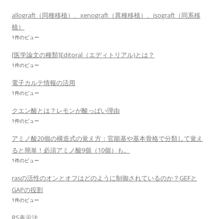
allograft（同種移植）、xenograft（異種移植）、isograft（同系移
植）
1件のビュー
[医学論文の種類]Editoral（エディトリアル)とは？
1件のビュー
電子カルテ情報の活用
1件のビュー
クエン酸とは？レモンが酸っぱい理由
1件のビュー
アミノ酸20個の構造式の覚え方：官能基や基本骨格で分類して覚え
ると簡単！必須アミノ酸9個（10個）も。
1件のビュー
rasの活性のオンとオフはどのように制御されているのか？GEFと
GAPの役割
1件のビュー
RS表示法