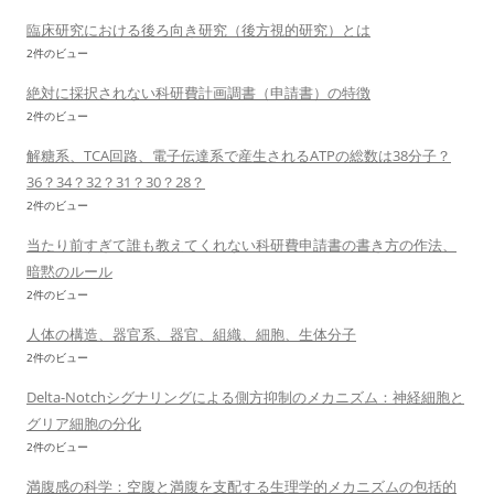
臨床研究における後ろ向き研究（後方視的研究）とは
2件のビュー
絶対に採択されない科研費計画調書（申請書）の特徴
2件のビュー
解糖系、TCA回路、電子伝達系で産生されるATPの総数は38分子？
36？34？32？31？30？28？
2件のビュー
当たり前すぎて誰も教えてくれない科研費申請書の書き方の作法、
暗黙のルール
2件のビュー
人体の構造、器官系、器官、組織、細胞、生体分子
2件のビュー
Delta-Notchシグナリングによる側方抑制のメカニズム：神経細胞と
グリア細胞の分化
2件のビュー
満腹感の科学：空腹と満腹を支配する生理学的メカニズムの包括的