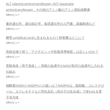
ALT (alanine aminotransferase), AST (aspartate
aminotransferase)、その他のアミノ酸のアミノ基転移酵素
3件のビュー
量的遺伝学、遺伝統計学、集団遺伝学の入門書、講義動画など
2件のビュー
臍帯 umbllical cordに含まれるもの？卵黄嚢はどこに？
2件のビュー
高校生物で習う「アクチビン＝中胚葉誘導物質」は正しいのか？
2件のビュー
受動免疫（母子免疫）：母親の血液中のIgGが胎児の血液中に入れる
仕組み
2件のビュー
補酵素NADHとNADPHとの違いは？NADPHは、脂肪酸、コレステロ
ール、ヌクレオチドなど同化反応（高分子の生合成）で使われる電
子供与体
2件のビュー