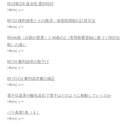
特29第2項 進歩性 選択特許
1件のビュー
特102 権利侵害とその救済：損害賠償額の計算方法
1件のビュー
特046条（出願の変更）と46条の2（実用新案登録に基づく特許出
願）の違い
1件のビュー
特155 審判請求の取下げ
1件のビュー
特131の2 審判請求書の補正
1件のビュー
電子伝達系や酸化反応で電子はどのように移動していくのか
1件のビュー
パリ条第1条（４）
1件のビュー