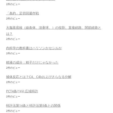
2件のビュー
「条約」足切回避作戦
2件のビュー
大脳基底核（線条体、淡蒼球、）の役割、直接経路、関節経路と
は？
2件のビュー
内科学の教科書はハリソンかセシルか
2件のビュー
精液の成分：精子だけじゃなかった
2件のビュー
補体反応とは？C4、C4bおよびさらなる分解
2件のビュー
PCT4条(1)(ii) 広域特許
2件のビュー
特許法第14条と特許法第9条との関係
2件のビュー