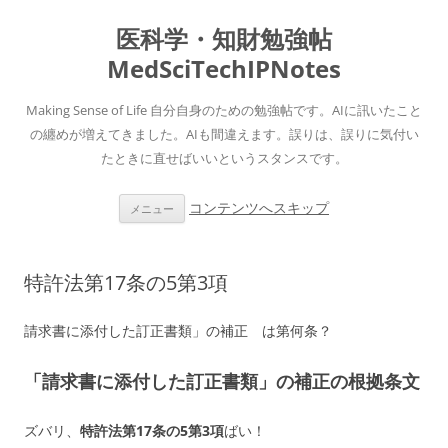
医科学・知財勉強帖
MedSciTechIPNotes
Making Sense of Life 自分自身のための勉強帖です。AIに訊いたこと
の纏めが増えてきました。AIも間違えます。誤りは、誤りに気付い
たときに直せばいいというスタンスです。
コンテンツへスキップ
メニュー
特許法第17条の5第3項
請求書に添付した訂正書類」の補正 は第何条？
「請求書に添付した訂正書類」の補正の根拠条文
ズバリ、
特許法第17条の5第3項
ばい！