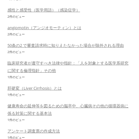
感性と感受性（医学用語）（感染症学）
2件のビュー
angiomotin（アンジオモーティン）とは
2件のビュー
50条の2 で審査請求時に知りえたなかった場合が除外される理由
2件のビュー
臨床研究者が遵守すべき法律や指針：「人を対象とする医学系研究
に関する倫理指針」その他
1件のビュー
肝硬変（Liver Cirrhosis）とは
1件のビュー
健康寿命の延伸等を図るための脳卒中、心臓病その他の循環器病に
係る対策に関する基本法
1件のビュー
アンケート調査票の作成方法
1件のビュー