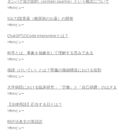
タンパク質の節約（protein sparing）という概念について
1件のビュー
SGLT2阻害薬（糖尿病のお薬）の開発
1件のビュー
ChatGPTのCode interpreterとは？
1件のビュー
科学とは、事象を抽象化して理解する営みである
1件のビュー
係蹄（けいてい）とは？腎臓の微細構造における役割
1件のビュー
大学病院における臨床研究：「労働」と「自己研鑽」のはざま
1件のビュー
【法律用語】応当する日とは？
1件のビュー
特許法条文の英語訳
1件のビュー