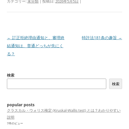
カテゴリー:
未分類
| 投稿日:
2026年5月5日
|
投
←
訂正拒絶理由通知と、審理終
特許法181条の趣旨
→
稿
結通知は、普通どっちが先にく
ナ
る？
ビ
ゲ
検索
ー
検索
シ
ョ
ン
popular posts
クラスカル・ウォリス検定 (Kruskal-Wallis test) とは？わかりやすい
説明
7件のビュー