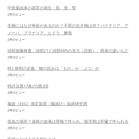
中胚葉由来の器官の発生：筋、骨、腎
2件のビュー
生物にはなぜ寿命があるのか？不死の生き物は何？バクテリア、ア
メーバ、プラナリア、ヒドラ、酵母
2件のビュー
頭部画像検査：頭部CTと頭部MRIの見方（読影）、両者の違いなど
2件のビュー
特2 発明の定義 物の読みは「もの」か「ぶつ」か
2件のビュー
特許法第17条の5第3項
2件のビュー
脳波（EEG）測定装置（脳波計）臨床研究用
2件のビュー
造血の場所？成体の血液は骨髄で作られ、胎児期は肝臓で作られる
2件のビュー