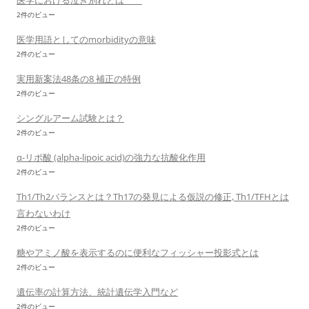
医学における泣き別れとは
2件のビュー
医学用語としてのmorbidityの意味
2件のビュー
実用新案法48条の8 補正の特例
2件のビュー
シングルアーム試験とは？
2件のビュー
α-リポ酸 (alpha-lipoic acid)の強力な抗酸化作用
2件のビュー
Th1/Th2バランスとは？Th17の発見による仮説の修正, Th1/TFHとは
言わないわけ
2件のビュー
糖やアミノ酸を表示するのに便利なフィッシャー投影式とは
2件のビュー
遺伝率の計算方法、統計遺伝学入門など
2件のビュー