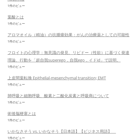
1件のビュー
葉酸とは
1件のビュー
アロマオイル（精油）の抗腫瘍効果：がんの治療薬としての可能性
1件のビュー
フロイトの心理学：無意識の発見、リビドー（性欲）に基づく発達
理論、行動を「超自我superego，自我ego，イドid」で説明。
1件のビュー
上皮間葉転換 Epithelial-mesenchymal transition; EMT
1件のビュー
肺呼吸と細胞呼吸、酸素と二酸化炭素と呼吸商について
1件のビュー
術後脳梗塞とは
1件のビュー
いかなさそう vs. いかなそう【日本語】【ビジネス用語】
1件のビュー