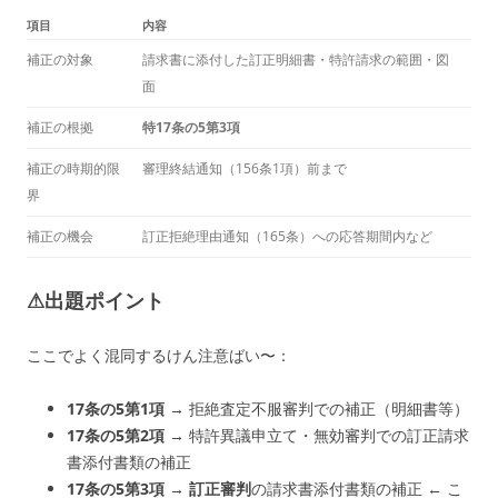
項目
内容
補正の対象
請求書に添付した訂正明細書・特許請求の範囲・図
面
補正の根拠
特17条の5第3項
補正の時期的限
審理終結通知（156条1項）前まで
界
補正の機会
訂正拒絶理由通知（165条）への応答期間内など
⚠出題ポイント
ここでよく混同するけん注意ばい〜：
17条の5第1項
→ 拒絶査定不服審判での補正（明細書等）
17条の5第2項
→ 特許異議申立て・無効審判での訂正請求
書添付書類の補正
17条の5第3項
→
訂正審判
の請求書添付書類の補正 ← こ