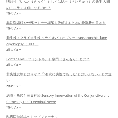
咽頭弓（いんとうきゅう）もしくは鰓弓（さいきゅう）の発生 人間
の「エラ」は何になるのか？
2件のビュー
非常勤講師や外部セミナー講師を依頼するときの委嘱状の書き方
2件のビュー
肺生検：クライオ生検 クライオバイオプシー transbronchial lung
cryobiopsy（TBLC）
2件のビュー
Fontanelles（フォントネル）泉門（せんもん）とは？
2件のビュー
非劣性試験とは何か？「”有意に劣性であった”とはいえない」との違
い
2件のビュー
結膜・角膜と三叉神経 Sensory Innervation of the Conjunctiva and
Cornea by the Trigeminal Nerve
2件のビュー
臨床医学雑誌のトップジャーナル