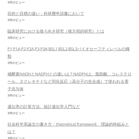
3件のビュー
目的と目標の違い：科研費申請書において
3件のビュー
臨床研究における後ろ向き研究（後方視的研究）とは
3件のビュー
P1,P1A,P2,P2A,P3,P3A,BSL1,BSL2,BSL3バイオセーフティレベルの種
類
3件のビュー
補酵素NADHとNADPHとの違いは？NADPHは、脂肪酸、コレステロ
ール、ヌクレオチドなど同化反応（高分子の生合成）で使われる電
子供与体
3件のビュー
遺伝率の計算方法、統計遺伝学入門など
3件のビュー
社会科学系論文の書き方：theoretical framework 理論的枠組みと
は？
3件のビュー