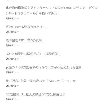
化合物の構造式を描くフリーソフトChem Sketchの使い方 ビタミ
ンE(α-トコフェロール）を描いてみた
2件のビュー
医学における泣き別れとは
2件のビュー
標準偏差 1SD、2SDの意味
2件のビュー
感性と感受性（医学用語）（感染症学）
2件のビュー
女性の２つのX染色体のうちの一方が不活化される現象
2件のビュー
特2 発明の定義 物の読みは「もの」か「ぶつ」か
2件のビュー
PCT規則64.3 拡大先願はPCTでは採用せず
2件のビュー