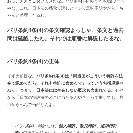
おっ、ええとこ突いてきたな。パリ条約1条(4)の3つの謎ワード
やな。これ、日本法の感覚で読むとマジで意味不明やから、ち
ゃんと整理したるわ。
パリ条約1条(4)の条文確認よっしゃ、条文と過去
問は確認したわ。それでは順番に解説したるな。
パリ条約1条(4)の正体
まず大前提な。
パリ条約1条(4)は「同盟国がこういう特許を法
令で認めてたら、それも特許に含めるで」っていう包括規定
や
ねん。つまり、
日本法には存在しない概念も含まれてる
。せや
から「日本の特許法のどこに当たるんや？」って探しても、見
つからへんで当然なんよ。
パリ1条(4)「特許には、
輸入特許、改良特許、追加特許
等
の同盟国の法令によって認められる各種の特許が含ま