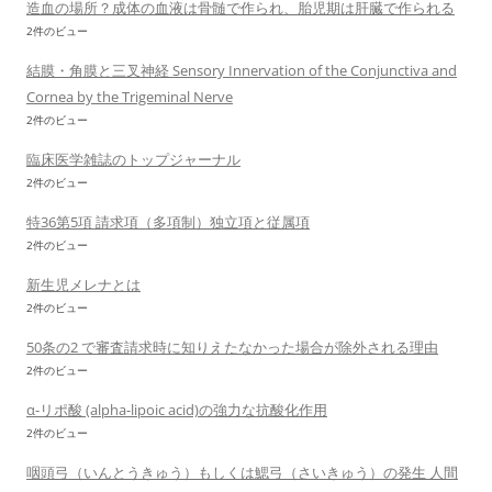
造血の場所？成体の血液は骨髄で作られ、胎児期は肝臓で作られる
2件のビュー
結膜・角膜と三叉神経 Sensory Innervation of the Conjunctiva and
Cornea by the Trigeminal Nerve
2件のビュー
臨床医学雑誌のトップジャーナル
2件のビュー
特36第5項 請求項（多項制）独立項と従属項
2件のビュー
新生児メレナとは
2件のビュー
50条の2 で審査請求時に知りえたなかった場合が除外される理由
2件のビュー
α-リポ酸 (alpha-lipoic acid)の強力な抗酸化作用
2件のビュー
咽頭弓（いんとうきゅう）もしくは鰓弓（さいきゅう）の発生 人間