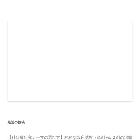
最近の投稿
【科研費研究テーマの選び方】純粋な臨床試験（単剤 vs. ２剤の治療