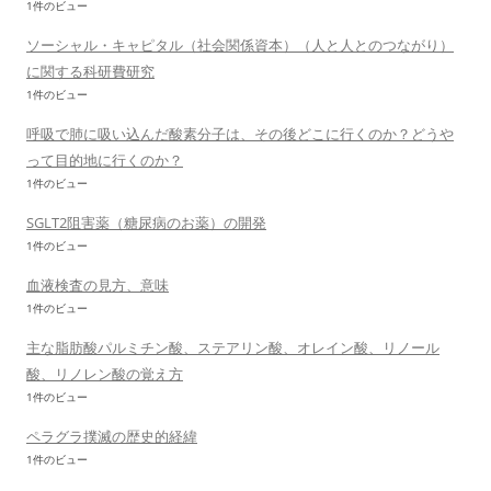
1件のビュー
ソーシャル・キャピタル（社会関係資本）（人と人とのつながり）
に関する科研費研究
1件のビュー
呼吸で肺に吸い込んだ酸素分子は、その後どこに行くのか？どうや
って目的地に行くのか？
1件のビュー
SGLT2阻害薬（糖尿病のお薬）の開発
1件のビュー
血液検査の見方、意味
1件のビュー
主な脂肪酸パルミチン酸、ステアリン酸、オレイン酸、リノール
酸、リノレン酸の覚え方
1件のビュー
ペラグラ撲滅の歴史的経緯
1件のビュー