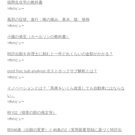
病態生化学の教科書
1件のビュー
風邪の症状、進行：喉の痛み、鼻水、咳、発熱
1件のビュー
小腸の発生（カールソンの教科書）
1件のビュー
特許出願を弁理士に頼むと一件どれくらいの金額がかかる？
1件のビュー
post hoc sub analysis ポストホックサブ解析とは？
1件のビュー
イノベーションとは？「馬車をいくら改造しても自動車にはならな
い」
1件のビュー
特102（損害の額の推定等）
1件のビュー
特046条（出願の変更）と46条の2（実用新案登録に基づく特許出