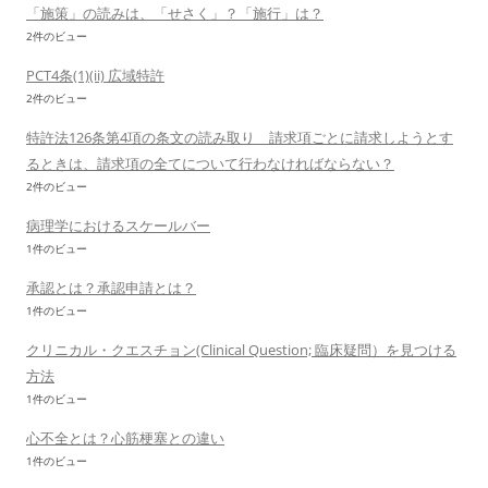
「施策」の読みは、「せさく」？「施行」は？
2件のビュー
PCT4条(1)(ii) 広域特許
2件のビュー
特許法126条第4項の条文の読み取り 請求項ごとに請求しようとす
るときは、請求項の全てについて行わなければならない？
2件のビュー
病理学におけるスケールバー
1件のビュー
承認とは？承認申請とは？
1件のビュー
クリニカル・クエスチョン(Clinical Question; 臨床疑問）を見つける
方法
1件のビュー
心不全とは？心筋梗塞との違い
1件のビュー