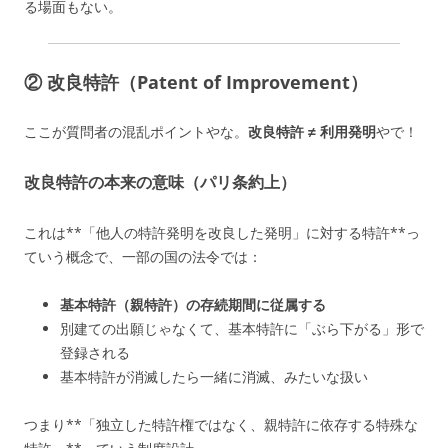
る場面もない。
② 改良特許（Patent of Improvement）
ここが質問者の混乱ポイントやな。
改良特許 ≠ 利用発明
やで！
改良特許の本来の意味（パリ条約上）
これは**「他人の特許発明を改良した発明」に対する特許**っ
ていう概念で、一部の国の法令では：
基本特許（親特許）の存続期間に従属する
別建ての出願じゃなくて、基本特許に「ぶら下がる」形で
登録される
基本特許が消滅したら一緒に消滅、みたいな扱い
つまり**「独立した特許権ではなく、親特許に依存する特殊な