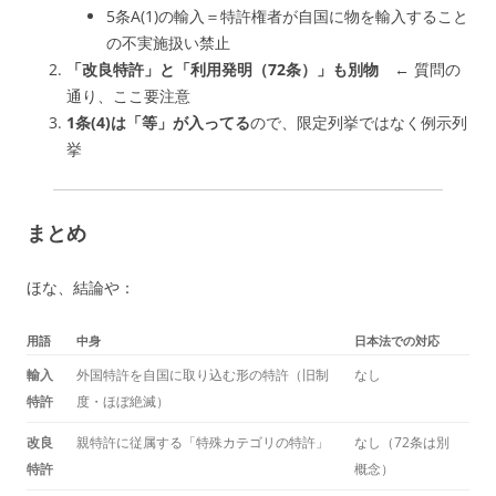
5条A(1)の輸入＝特許権者が自国に物を輸入すること
の不実施扱い禁止
「改良特許」と「利用発明（72条）」も別物
← 質問の
通り、ここ要注意
1条(4)は「等」が入ってる
ので、限定列挙ではなく例示列
挙
まとめ
ほな、結論や：
用語
中身
日本法での対応
輸入
外国特許を自国に取り込む形の特許（旧制
なし
特許
度・ほぼ絶滅）
改良
親特許に従属する「特殊カテゴリの特許」
なし（72条は別
特許
概念）