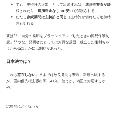
でも「主特許の追加」として出願すれば、
進歩性審査が緩
和
されたり、
追加料金なし or 安い
で保護される
ただし
存続期間は主特許と同じ
（主特許が切れたら追加特
許も切れる）
要は**「自分の発明をブラッシュアップしたときの簡易保護制
度」**やな。発明者にとってはお得な反面、独立した権利ちゃ
うから売却とかには制約があった。
日本法では？
これも
存在しない
。日本では改良発明は普通に新規出願する
か、国内優先権主張出願（41条）使うか、補正で対応するか
や。
試験的にどう扱うか