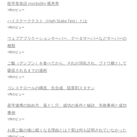
医学英単語 morbidity 罹患率
1件のビュー
ハイステークテスト（High Stake Test）とは
1件のビュー
ウェブアプリケーションサーバー、データサーバーなどサーバーの
種類
1件のビュー
ご飯（デンプン）を食べてから、それが消化され、ブドウ糖として
吸収されるまでの過程
1件のビュー
コレステロールの構造、生合成、阻害剤スタチン
1件のビュー
産学連携の始め方、落とし穴、成功の条件と秘訣、失敗事例と成功
事例
1件のビュー
お昼ご飯の後に眠くなる理由とは？実は何も証明されていなかった
1件のビュー