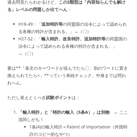
過去問見たらわかるけど、
この3類型は「内容知らんでも解け
る」レベルの問題しか出てへん
：
H18-49：「
追加特許等
の同盟国の法令によって認められ
る各種の特許が含まれる。」→（〇）
H27-52：「
輸入特許、改良特許、追加特許等
の同盟国の
法令によって認められる各種の特許が含まれる。」
→（〇）
要は**「条文のキーワードが並んでたら〇、別のワードに置き
換えられてたら×」**っていう単純チェック。中身までは問わ
れへん。
ただし覚えとくべき
試験ポイント
は：
「輸入特許」と「特許の輸入（5条A）」は別物
← ここ
混同しがち！
1条(4)の輸入特許＝Patent of Importation（外国特
許のコピー的なやつ）