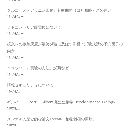
グルコース－アラニン回路と乳酸回路（コリ回路）との違い
1件のビュー
ミトコンドリア膜電位について
1件のビュー
授業への参加態度が最終試験に及ぼす影響：試験成績の予測因子の
同定
1件のビュー
エクソソーム実験の方法、試薬など
1件のビュー
情報セキュリティについて
1件のビュー
ギルバート Scott F. Gilbert 発生生物学 Developmental Biology
1件のビュー
メンデルの歴史的な論文1866年「植物雑種の実験」
1件のビュー