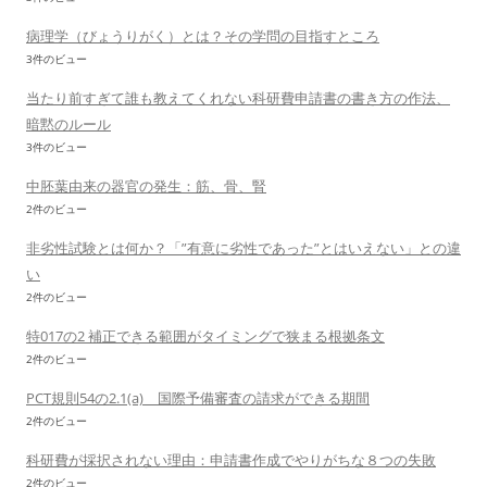
病理学（びょうりがく）とは？その学問の目指すところ
3件のビュー
当たり前すぎて誰も教えてくれない科研費申請書の書き方の作法、
暗黙のルール
3件のビュー
中胚葉由来の器官の発生：筋、骨、腎
2件のビュー
非劣性試験とは何か？「”有意に劣性であった”とはいえない」との違
い
2件のビュー
特017の2 補正できる範囲がタイミングで狭まる根拠条文
2件のビュー
PCT規則54の2.1(a) 国際予備審査の請求ができる期間
2件のビュー
科研費が採択されない理由：申請書作成でやりがちな８つの失敗
2件のビュー