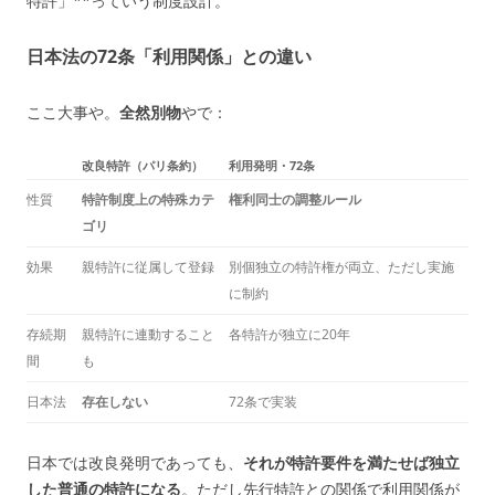
特許」**っていう制度設計。
日本法の72条「利用関係」との違い
ここ大事や。
全然別物
やで：
改良特許（パリ条約）
利用発明・72条
性質
特許制度上の特殊カテ
権利同士の調整ルール
ゴリ
効果
親特許に従属して登録
別個独立の特許権が両立、ただし実施
に制約
存続期
親特許に連動すること
各特許が独立に20年
間
も
日本法
存在しない
72条で実装
日本では改良発明であっても、
それが特許要件を満たせば独立
した普通の特許になる
。ただし先行特許との関係で利用関係が