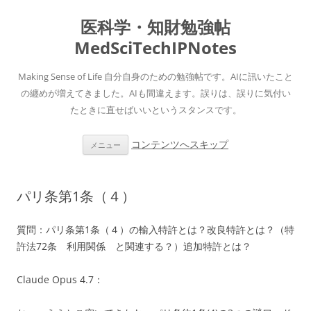
医科学・知財勉強帖
MedSciTechIPNotes
Making Sense of Life 自分自身のための勉強帖です。AIに訊いたこと
の纏めが増えてきました。AIも間違えます。誤りは、誤りに気付い
たときに直せばいいというスタンスです。
コンテンツへスキップ
メニュー
パリ条第1条（４）
質問：パリ条第1条（４）の輸入特許とは？改良特許とは？（特
許法72条 利用関係 と関連する？）追加特許とは？
Claude Opus 4.7：