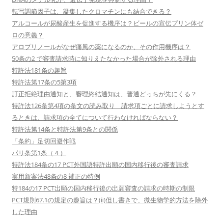
転写調節因子は、凝集したクロマチンにも結合できる？
アルコールが尿酸産生を促進する機序は？ビールの宣伝プリン体ゼ
ロの意義？
アロプリノールがなぜ痛風の薬になるのか、その作用機序は？
50条の2 で審査請求時に知りえたなかった場合が除外される理由
特許法181条の趣旨
特許法第17条の5第3項
訂正拒絶理由通知と、審理終結通知は、普通どっちが先にくる？
特許法126条第4項の条文の読み取り 請求項ごとに請求しようとす
るときは、請求項の全てについて行わなければならない？
特許法第14条と特許法第9条との関係
「条約」足切回避作戦
パリ条第1条（４）
特許法184条の17 PCT外国語特許出願の国内移行後の審査請求
実用新案法48条の8 補正の特例
特184の17 PCT出願の国内移行後の出願審査の請求の時期の制限
PCT規則67.1の規定の趣旨は？(ii)但し書きで、微生物学的方法を除外
した理由