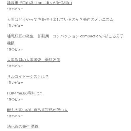
雑穀米で口内炎 stomatitis が治る理由
1件のビュー
人間はどうやって声を作り出しているのか？発声のメカニズム
1件のビュー
哺乳類胚の発生 卵割期 コンパクション compactionが起こる分子
機構
1件のビュー
大学教員の人事考査、業績評価
1件のビュー
サルコイドーシスとは？
1件のビュー
H3K4me3の意味は？
1件のビュー
能力の高いのに自己肯定感が低い人
1件のビュー
消化菅の発生 講義