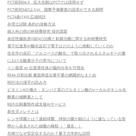
PCT規則64.3 拡大先願はPCTでは採用せず
PCT規則54の2.1(a) 国際予備審査の請求ができる期間
PCT4条(1)(ii) 広域特許
弁理士試験 条約の攻略方法
婦人科の癌の科研費研究 採択課題
炎症性腸疾患(IBD)の治療と粘膜治癒に関する科研費研究
電子伝達系や酸化反応で電子はどのように移動していくのか
生化学の反応「グルコースの酸化」で取り出されるエネルギーの量
における酸素分子の寄与について
リン脂質 sn 位置異性体の脳内分布を可視化
特44 分割出願 書面再提出要不要の網羅的なまとめ
特許法の漢字の読み方
ビタミンKの働き：タンパク質のグルタミン酸のγーカルボキシル化
酵素の補酵素として
特許出願書類作成支援AIサービス
新生児メレナとは
レンサ球菌とは？連鎖球菌、球状の菌が鎖のように連なっている形
態から命名された細菌の種類（「属名」）
共鳴でなぜ安定化するのか？量子力学的な説明