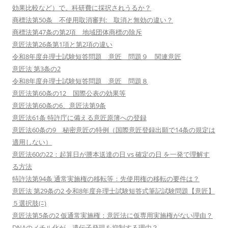
効果比較など）で、科研費に採択されうるか？
商標法第50条 不使用取消審判: 取消と無効の違い？
商標法第47条の第2項 地域団体商標の除斥
意匠法第26条第1項と第2項の違い
令和8年度弁理士試験短答問題 意匠 問題９ 関連意匠
意匠法 第3条の2
令和8年度弁理士試験短答問題 意匠 問題８
意匠法第60条の12 国際公表の効果等
意匠法第60条の6、意匠法第9条
意匠法61条 特許庁に備える意匠原簿への登録
意匠法60条の9 秘密意匠の特例（国際意匠登録出願で14条の規定は
適用しない）
意匠法60の22：起算日が謄本送達の日 vs 確定の日 を一発で理解す
る方法
特許法第94条 通常実施権の移転等：先使用権の移転の要件は？
意匠法 第29条の2 令和8年度弁理士試験短答式筆記試験問題【意匠】
５選択肢(ﾆ)
意匠法第5条の2 仮通常実施権：意匠法に仮専用実施権がない理由？
DNAのメチル化が、遺伝子発現を抑制する理由？