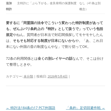
追加
主特許に「ぶら下がる」改良発明の保護制度
なし（41条は別
特許
概念）
要するに「同盟国の法令でこういう変わった特許制度があって
も、ぜんぶパリ条約上の『特許』として扱うで」っていう包括
規定
やねん。質問者が日本法で対応関係探してモヤモヤしたん
は、
そもそも対応する制度が日本にないから
や。「あ、これ日
本にない外国の昔の制度なんやな」で割り切ってOK。
72条の利用関係とは
全くの別レイヤーの話
なんで、そこは分け
て整理しときや。
カテゴリー:
未分類
| 投稿日:
2026年5月4日
|
投
←
特許法184条の17 PCT外国語
「条約」足切回避作戦
→