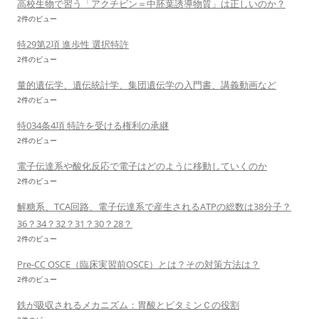
高校生物で習う「アクチビン＝中胚葉誘導物質」は正しいのか？
2件のビュー
特29第2項 進歩性 選択特許
2件のビュー
量的遺伝学、遺伝統計学、集団遺伝学の入門書、講義動画など
2件のビュー
特034条4項 特許を受ける権利の承継
2件のビュー
電子伝達系や酸化反応で電子はどのように移動していくのか
2件のビュー
解糖系、TCA回路、電子伝達系で産生されるATPの総数は38分子？
36？34？32？31？30？28？
2件のビュー
Pre-CC OSCE（臨床実習前OSCE）とは？その対策方法は？
2件のビュー
鉄が吸収されるメカニズム：胃酸とビタミンＣの役割