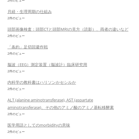
2件のビュー
月経・生理周期の仕組み
2件のビュー
頭部画像検査：頭部CTと頭部MRIの見方（読影）、両者の違いなど
2件のビュー
「条約」足切回避作戦
2件のビュー
脳波（EEG）測定装置（脳波計）臨床研究用
2件のビュー
内科学の教科書はハリソンかセシルか
2件のビュー
ALT (alanine aminotransferase), AST (aspartate
aminotransferase)、その他のアミノ酸のアミノ基転移酵素
2件のビュー
医学用語としてのmorbidityの意味
2件のビュー