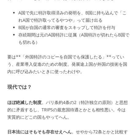
A国で先に特許取得済みの発明を、B国に持ち込んで「こ
れA国で特許取ってるやつや」って届け出る
B国が自国の通常の審査をスキップして特許を付与
存続期間は元のA国特許に従属（A国特許が切れたらB国で
も切れる）
要は**「外国特許のコピーを自国でも保護したる」**ってい
う、産業導入促進のための制度。発展途上国が外国の技術を国
内に呼び込みたいときに使ったわけや。
現代では？
ほぼ絶滅した制度
。パリ条約4条の2（特許独立の原則）と思想
的に矛盾するし、TRIPSの最恵国待遇とかとも相性悪い。今は
実質的にどこの国もやってへん。
日本法にはそもそも存在せえへん
。せやから72条とかと比較す