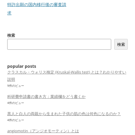
稿
特許出願の国内移行後の審査請
ナ
求
ビ
ゲ
検索
ー
検索
シ
ョ
ン
popular posts
クラスカル・ウォリス検定 (Kruskal-Wallis test) とは？わかりやすい
説明
9件のビュー
科研費申請書の書き方：業績欄をどう書くか
4件のビュー
黒人と白人の両親から生まれた子供の肌の色は何色になるのか？
4件のビュー
angiomotin（アンジオモーティン）とは