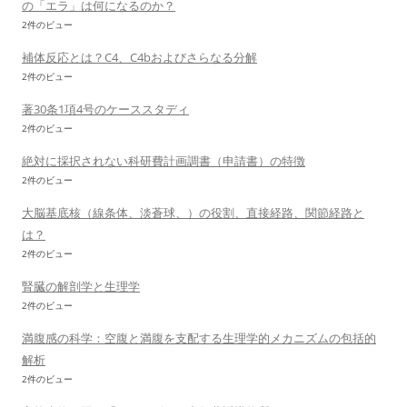
の「エラ」は何になるのか？
2件のビュー
補体反応とは？C4、C4bおよびさらなる分解
2件のビュー
著30条1項4号のケーススタディ
2件のビュー
絶対に採択されない科研費計画調書（申請書）の特徴
2件のビュー
大脳基底核（線条体、淡蒼球、）の役割、直接経路、関節経路と
は？
2件のビュー
腎臓の解剖学と生理学
2件のビュー
満腹感の科学：空腹と満腹を支配する生理学的メカニズムの包括的
解析
2件のビュー