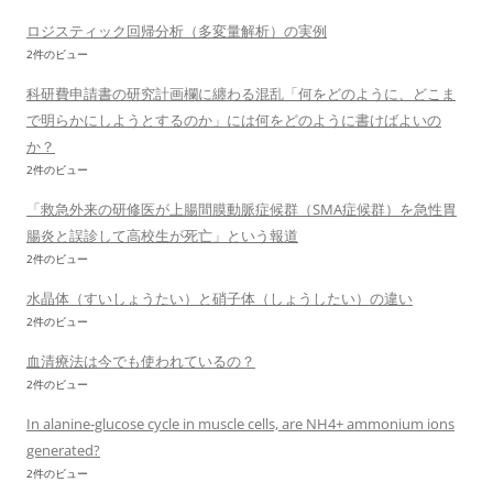
ロジスティック回帰分析（多変量解析）の実例
2件のビュー
科研費申請書の研究計画欄に纏わる混乱「何をどのように、どこま
で明らかにしようとするのか」には何をどのように書けばよいの
か？
2件のビュー
「救急外来の研修医が上腸間膜動脈症候群（SMA症候群）を急性胃
腸炎と誤診して高校生が死亡」という報道
2件のビュー
水晶体（すいしょうたい）と硝子体（しょうしたい）の違い
2件のビュー
血清療法は今でも使われているの？
2件のビュー
In alanine-glucose cycle in muscle cells, are NH4+ ammonium ions
generated?
2件のビュー