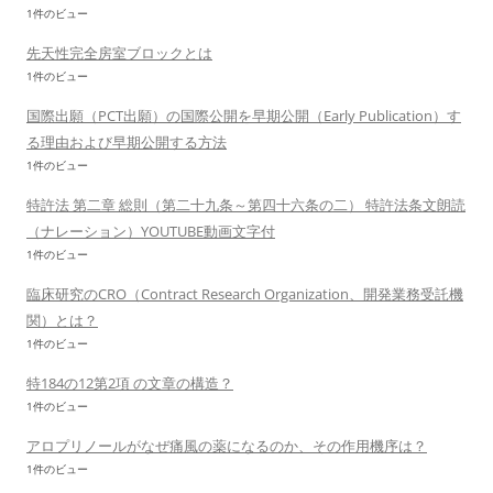
1件のビュー
先天性完全房室ブロックとは
1件のビュー
国際出願（PCT出願）の国際公開を早期公開（Early Publication）す
る理由および早期公開する方法
1件のビュー
特許法 第二章 総則（第二十九条～第四十六条の二） 特許法条文朗読
（ナレーション）YOUTUBE動画文字付
1件のビュー
臨床研究のCRO（Contract Research Organization、開発業務受託機
関）とは？
1件のビュー
特184の12第2項 の文章の構造？
1件のビュー
アロプリノールがなぜ痛風の薬になるのか、その作用機序は？
1件のビュー