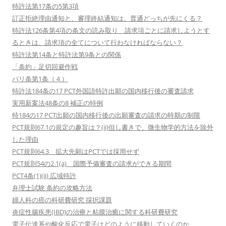
特許法第17条の5第3項
訂正拒絶理由通知と、審理終結通知は、普通どっちが先にくる？
特許法126条第4項の条文の読み取り 請求項ごとに請求しようとす
るときは、請求項の全てについて行わなければならない？
特許法第14条と特許法第9条との関係
「条約」足切回避作戦
パリ条第1条（４）
特許法184条の17 PCT外国語特許出願の国内移行後の審査請求
実用新案法48条の8 補正の特例
特184の17 PCT出願の国内移行後の出願審査の請求の時期の制限
PCT規則67.1の規定の趣旨は？(ii)但し書きで、微生物学的方法を除外
した理由
PCT規則64.3 拡大先願はPCTでは採用せず
PCT規則54の2.1(a) 国際予備審査の請求ができる期間
PCT4条(1)(ii) 広域特許
弁理士試験 条約の攻略方法
婦人科の癌の科研費研究 採択課題
炎症性腸疾患(IBD)の治療と粘膜治癒に関する科研費研究
電子伝達系や酸化反応で電子はどのように移動していくのか