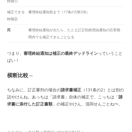
時期①
補正できる
審理終結通知前まで（17条の5第3項）
時期②
罠
審理終結通知が出たら、たとえ訂正拒絶理由通知の応答期
間内でも補正できんごとなる
つまり、
審理終結通知は補正の最終デッドライン
っていうこと
ばい！
横断比較⇔
ちなみに、訂正審判の場合の
請求書補正
（131条の2）とは別の
話やけんね。あっちは「請求書」自体の補正で、こっちは「
請
求書に添付した訂正書類
」の補正やけん、混同せんごとね〜。