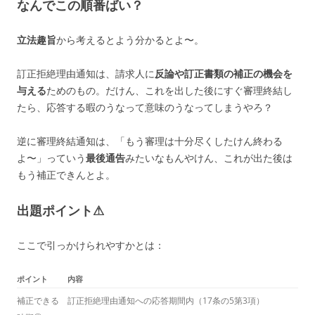
なんでこの順番ばい？
立法趣旨
から考えるとよう分かるとよ〜。
訂正拒絶理由通知は、請求人に
反論や訂正書類の補正の機会を
与える
ためのもの。だけん、これを出した後にすぐ審理終結し
たら、応答する暇のうなって意味のうなってしまうやろ？
逆に審理終結通知は、「もう審理は十分尽くしたけん終わる
よ〜」っていう
最後通告
みたいなもんやけん、これが出た後は
もう補正できんとよ。
出題ポイント⚠
ここで引っかけられやすかとは：
ポイント
内容
補正できる
訂正拒絶理由通知への応答期間内（17条の5第3項）