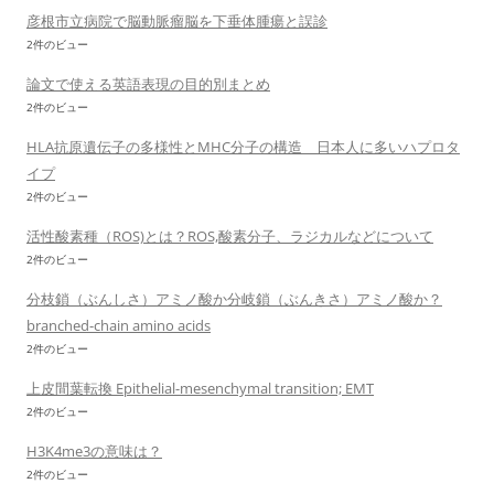
彦根市立病院で脳動脈瘤脳を下垂体腫瘍と誤診
2件のビュー
論文で使える英語表現の目的別まとめ
2件のビュー
HLA抗原遺伝子の多様性とMHC分子の構造 日本人に多いハプロタ
イプ
2件のビュー
活性酸素種（ROS)とは？ROS,酸素分子、ラジカルなどについて
2件のビュー
分枝鎖（ぶんしさ）アミノ酸か分岐鎖（ぶんきさ）アミノ酸か？
branched-chain amino acids
2件のビュー
上皮間葉転換 Epithelial-mesenchymal transition; EMT
2件のビュー
H3K4me3の意味は？
2件のビュー