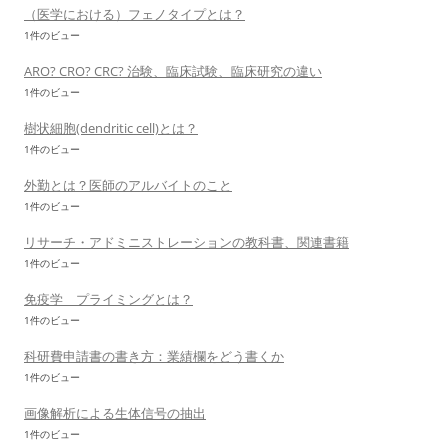
（医学における）フェノタイプとは？
1件のビュー
ARO? CRO? CRC? 治験、臨床試験、臨床研究の違い
1件のビュー
樹状細胞(dendritic cell)とは？
1件のビュー
外勤とは？医師のアルバイトのこと
1件のビュー
リサーチ・アドミニストレーションの教科書、関連書籍
1件のビュー
免疫学 プライミングとは？
1件のビュー
科研費申請書の書き方：業績欄をどう書くか
1件のビュー
画像解析による生体信号の抽出
1件のビュー