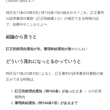
Claude Opus 4.7：
特許法17条の5第3項と特156条1項の絡みやろ？これ、訂正審判
の請求書添付書類（訂正明細書とか）の補正できる時期の話
で、結構ややこしかとよ〜。
結論から言うと
訂正拒絶理由通知が先、審理終結通知が後
やけんね！
どういう流れになっとるかっていうと
特許法17条の5第3項によると、訂正審判の請求書添付書類の補
正ができる時期は、
訂正拒絶理由通知（特165条）があったとき
→ その応答
期間内
審理終結通知（特156条1項）があるまで