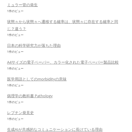
ミュラー管の発生
1件のビュー
状態ｎから状態ｎへ遷移する確率は、状態ｎに存在する確率と同
じ？違う？
1件のビュー
日本の科学研究力が落ちた理由
1件のビュー
A4サイズの電子ペーパー、カラー化された電子ペーパー製品比較
1件のビュー
医学用語としてのmorbidityの意味
1件のビュー
病理学の教科書 Pathology
1件のビュー
レプチン発見史
1件のビュー
生成AIが共感的なコミュニケーションに長けている理由