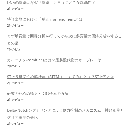
DNAの塩基はなぜ「塩基」と言う？どこが塩基性？
2件のビュー
特許出願における「補正」amendmentとは
2件のビュー
まず単変量で回帰分析を行ってから次に多変量の回帰分析をするこ
との是非
2件のビュー
カルニチン(carnitine)とは？脂肪酸代謝のキープレーヤー
2件のビュー
ST上昇型急性心筋梗塞（STEMI）（すてみ）とは？ST上昇とは
2件のビュー
研究のための論文・文献検索の方法
2件のビュー
Delta-Notchシグナリングによる側方抑制のメカニズム：神経細胞と
グリア細胞の分化
2件のビュー