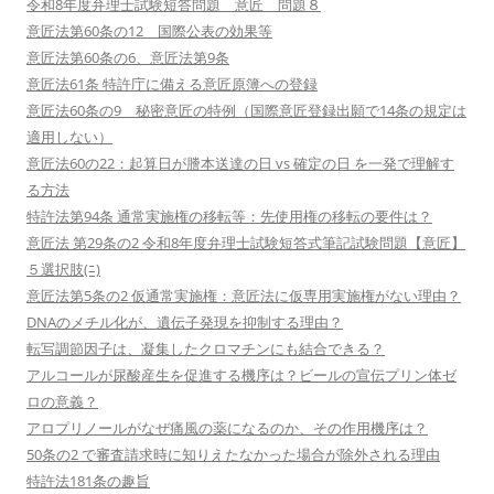
令和8年度弁理士試験短答問題 意匠 問題８
意匠法第60条の12 国際公表の効果等
意匠法第60条の6、意匠法第9条
意匠法61条 特許庁に備える意匠原簿への登録
意匠法60条の9 秘密意匠の特例（国際意匠登録出願で14条の規定は
適用しない）
意匠法60の22：起算日が謄本送達の日 vs 確定の日 を一発で理解す
る方法
特許法第94条 通常実施権の移転等：先使用権の移転の要件は？
意匠法 第29条の2 令和8年度弁理士試験短答式筆記試験問題【意匠】
５選択肢(ﾆ)
意匠法第5条の2 仮通常実施権：意匠法に仮専用実施権がない理由？
DNAのメチル化が、遺伝子発現を抑制する理由？
転写調節因子は、凝集したクロマチンにも結合できる？
アルコールが尿酸産生を促進する機序は？ビールの宣伝プリン体ゼ
ロの意義？
アロプリノールがなぜ痛風の薬になるのか、その作用機序は？
50条の2 で審査請求時に知りえたなかった場合が除外される理由
特許法181条の趣旨