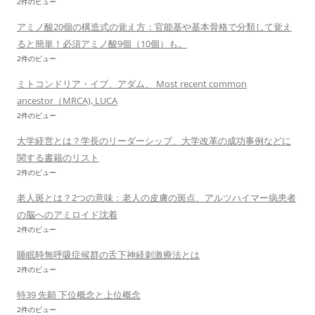
2件のビュー
アミノ酸20個の構造式の覚え方：官能基や基本骨格で分類して覚え
ると簡単！必須アミノ酸9個（10個）も。
2件のビュー
ミトコンドリア・イブ、アダム、 Most recent common
ancestor（MRCA), LUCA
2件のビュー
大学経営とは？学長のリーダーシップ、大学改革の成功事例などに
関する書籍のリスト
2件のビュー
老人斑とは？2つの意味：老人の皮膚の斑点、アルツハイマー病患者
の脳へのアミロイド沈着
2件のビュー
睡眠時無呼吸症候群の舌下神経刺激療法とは
2件のビュー
特39 先願 下位概念と上位概念
2件のビュー