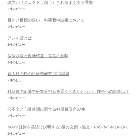
論文がリジェクト（却下）されるよくある理由
2件のビュー
目的と目標の違い：科研費申請書において
2件のビュー
アシル基とは
2件のビュー
保険収載と保険償還：言葉の意味
2件のビュー
婦人科の癌の科研費研究 採択課題
2件のビュー
科研費の応募で研究分担者を置くべきかどうか、採否への影響は？
2件のビュー
心不全と心腎連関に関する科研費研究87件
2件のビュー
MAPK経路を英語で説明する5個の文例（論文）RAS-RAF-MEK-ERK
2件のビュー