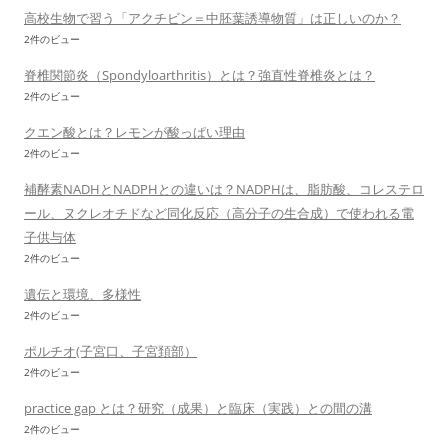
高校生物で習う「アクチビン＝中胚葉誘導物質」は正しいのか？
2件のビュー
脊椎関節炎（Spondyloarthritis）とは？強直性脊椎炎とは？
2件のビュー
クエン酸とは？レモンが酸っぱい理由
2件のビュー
補酵素NADHとNADPHとの違いは？NADPHは、脂肪酸、コレステロ
ール、ヌクレオチドなど同化反応（高分子の生合成）で使われる電
子供与体
2件のビュー
遺伝と環境、多様性
2件のビュー
ポルチオ(子宮口、子宮頚部）
2件のビュー
practice gap とは？研究（成果）と臨床（実践）との間の溝
2件のビュー