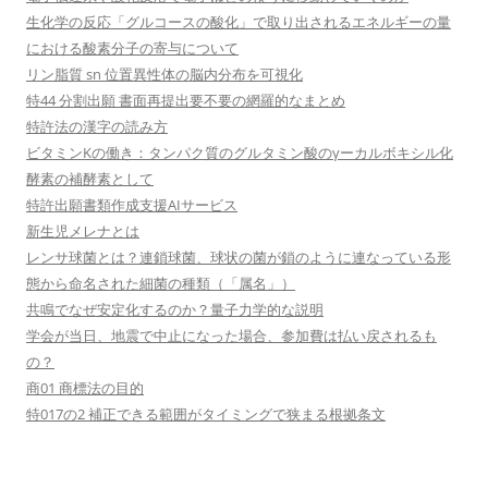
生化学の反応「グルコースの酸化」で取り出されるエネルギーの量
における酸素分子の寄与について
リン脂質 sn 位置異性体の脳内分布を可視化
特44 分割出願 書面再提出要不要の網羅的なまとめ
特許法の漢字の読み方
ビタミンKの働き：タンパク質のグルタミン酸のγーカルボキシル化
酵素の補酵素として
特許出願書類作成支援AIサービス
新生児メレナとは
レンサ球菌とは？連鎖球菌、球状の菌が鎖のように連なっている形
態から命名された細菌の種類（「属名」）
共鳴でなぜ安定化するのか？量子力学的な説明
学会が当日、地震で中止になった場合、参加費は払い戻されるも
の？
商01 商標法の目的
特017の2 補正できる範囲がタイミングで狭まる根拠条文