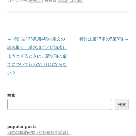
カテゴリー:
未分類
| 投稿日:
2026年5月5日
|
投
←
特許法126条第4項の条文の
特許法第17条の5第3項
→
稿
読み取り 請求項ごとに請求し
ナ
ようとするときは、請求項の全
ビ
てについて行わなければならな
ゲ
い？
ー
シ
検索
ョ
検索
ン
popular posts
日本の脳波研究（科研費研究課題）