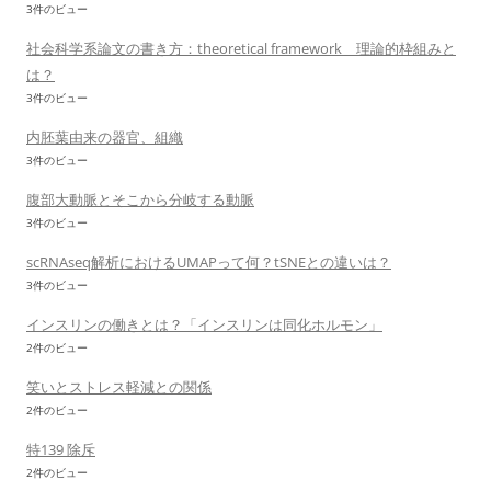
3件のビュー
社会科学系論文の書き方：theoretical framework 理論的枠組みと
は？
3件のビュー
内胚葉由来の器官、組織
3件のビュー
腹部大動脈とそこから分岐する動脈
3件のビュー
scRNAseq解析におけるUMAPって何？tSNEとの違いは？
3件のビュー
インスリンの働きとは？「インスリンは同化ホルモン」
2件のビュー
笑いとストレス軽減との関係
2件のビュー
特139 除斥
2件のビュー