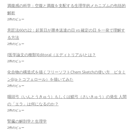
満腹感の科学：空腹と満腹を支配する生理学的メカニズムの包括的
解析
2件のビュー
意匠法60の22：起算日が謄本送達の日 vs 確定の日 を一発で理解す
る方法
2件のビュー
[医学論文の種類]Editoral（エディトリアル)とは？
2件のビュー
化合物の構造式を描くフリーソフトChem Sketchの使い方 ビタミ
ンE(α-トコフェロール）を描いてみた
2件のビュー
咽頭弓（いんとうきゅう）もしくは鰓弓（さいきゅう）の発生 人間
の「エラ」は何になるのか？
2件のビュー
腎臓の解剖学と生理学
2件のビュー