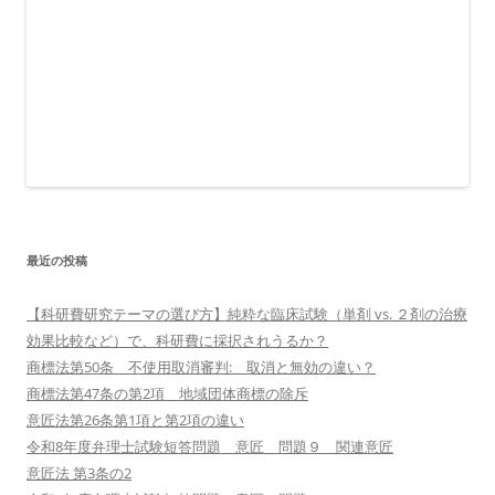
最近の投稿
【科研費研究テーマの選び方】純粋な臨床試験（単剤 vs. ２剤の治療
効果比較など）で、科研費に採択されうるか？
商標法第50条 不使用取消審判: 取消と無効の違い？
商標法第47条の第2項 地域団体商標の除斥
意匠法第26条第1項と第2項の違い
令和8年度弁理士試験短答問題 意匠 問題９ 関連意匠
意匠法 第3条の2