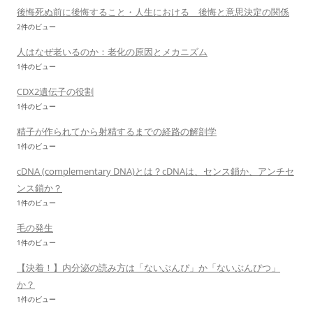
後悔死ぬ前に後悔すること・人生における 後悔と意思決定の関係
2件のビュー
人はなぜ老いるのか：老化の原因とメカニズム
1件のビュー
CDX2遺伝子の役割
1件のビュー
精子が作られてから射精するまでの経路の解剖学
1件のビュー
cDNA (complementary DNA)とは？cDNAは、センス鎖か、アンチセ
ンス鎖か？
1件のビュー
毛の発生
1件のビュー
【決着！】内分泌の読み方は「ないぶんぴ」か「ないぶんぴつ」
か？
1件のビュー