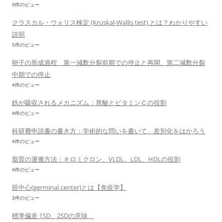
9件のビュー
クラスカル・ウォリス検定 (Kruskal-Wallis test) とは？わかりやすい
説明
5件のビュー
卵子の形成過程 第一減数分裂前期での停止と再開、第二減数分裂
中期での停止
4件のビュー
鉄が吸収されるメカニズム：胃酸とビタミンＣの役割
4件のビュー
科研費申請書の書き方：学術的な問いを書いて、差別化をはかろう
4件のビュー
脂質の運搬方法：キロミクロン、VLDL、LDL、HDLの役割
4件のビュー
胚中心(germinal center)とは【免疫学】
3件のビュー
標準偏差 1SD、2SDの意味