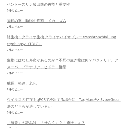
ペントースリン酸回路の役割と重要性
2件のビュー
睡眠の謎、睡眠の役割、メカニズム
2件のビュー
肺生検：クライオ生検 クライオバイオプシー transbronchial lung
cryobiopsy（TBLC）
2件のビュー
生物にはなぜ寿命があるのか？不死の生き物は何？バクテリア、ア
メーバ、プラナリア、ヒドラ、酵母
2件のビュー
成長、発達、老化
2件のビュー
ウイルスの存在をqPCRで検出する場合に、TaqMan法とSyberGreen
法のどちらが適しているか
2件のビュー
「施策」の読みは、「せさく」？「施行」は？