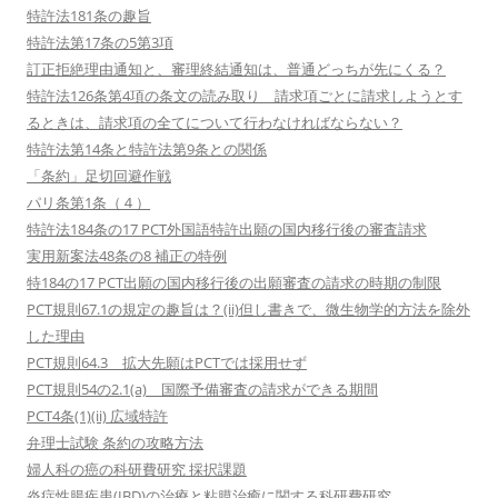
特許法181条の趣旨
特許法第17条の5第3項
訂正拒絶理由通知と、審理終結通知は、普通どっちが先にくる？
特許法126条第4項の条文の読み取り 請求項ごとに請求しようとす
るときは、請求項の全てについて行わなければならない？
特許法第14条と特許法第9条との関係
「条約」足切回避作戦
パリ条第1条（４）
特許法184条の17 PCT外国語特許出願の国内移行後の審査請求
実用新案法48条の8 補正の特例
特184の17 PCT出願の国内移行後の出願審査の請求の時期の制限
PCT規則67.1の規定の趣旨は？(ii)但し書きで、微生物学的方法を除外
した理由
PCT規則64.3 拡大先願はPCTでは採用せず
PCT規則54の2.1(a) 国際予備審査の請求ができる期間
PCT4条(1)(ii) 広域特許
弁理士試験 条約の攻略方法
婦人科の癌の科研費研究 採択課題
炎症性腸疾患(IBD)の治療と粘膜治癒に関する科研費研究