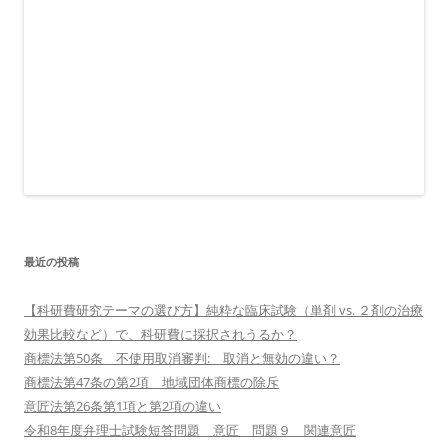
最近の投稿
【科研費研究テーマの選び方】純粋な臨床試験（単剤 vs. ２剤の治療
効果比較など）で、科研費に採択されうるか？
商標法第50条 不使用取消審判: 取消と無効の違い？
商標法第47条の第2項 地域団体商標の除斥
意匠法第26条第1項と第2項の違い
令和8年度弁理士試験短答問題 意匠 問題９ 関連意匠