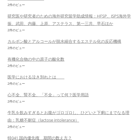
2件のビュー
研究医や研究者のための海外研究留学助成情報：HFSP、JSPS海外学
振、武田、内藤、上原、アステラス、第一三共、早石ほか
2件のビュー
カルボン酸とアルコールが脱水縮合するエステル化の反応機構
2件のビュー
有機化合物の中の原子の酸化数
2件のビュー
医学における泣き別れとは
2件のビュー
心不全、腎不全、「不全」って何？医学用語
2件のビュー
牛乳を飲みすぎるとお腹がゴロゴロし、ひどいと下痢にまでなる理
由：乳糖不耐症（lactose intolerance）
2件のビュー
特041 国内優先権 期間の数え方？