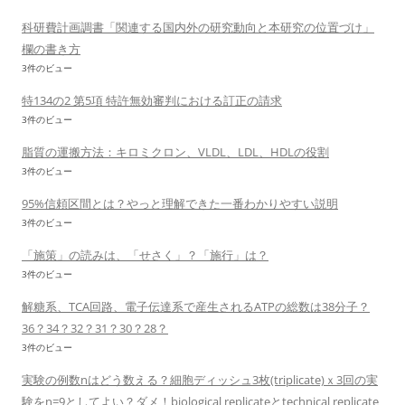
科研費計画調書「関連する国内外の研究動向と本研究の位置づけ」
欄の書き方
3件のビュー
特134の2 第5項 特許無効審判における訂正の請求
3件のビュー
脂質の運搬方法：キロミクロン、VLDL、LDL、HDLの役割
3件のビュー
95%信頼区間とは？やっと理解できた一番わかりやすい説明
3件のビュー
「施策」の読みは、「せさく」？「施行」は？
3件のビュー
解糖系、TCA回路、電子伝達系で産生されるATPの総数は38分子？
36？34？32？31？30？28？
3件のビュー
実験の例数nはどう数える？細胞ディッシュ3枚(triplicate)ｘ3回の実
験をn=9としてよい？ダメ！biological replicateとtechnical replicate