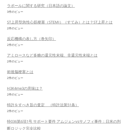
ラポールに関する研究（日本語の論文）
3件のビュー
ST上昇型急性心筋梗塞（STEMI）（すてみ）とは？ST上昇とは
2件のビュー
反応機構の表し方（巻矢印）
2件のビュー
アミロースなど多糖の還元性末端、非還元性末端とは
2件のビュー
術後脳梗塞とは
2件のビュー
H3K4me3の意味は？
2件のビュー
特許をすべき旨の査定 （特許法第51条）
2件のビュー
特036第6項1号 サポート要件 アムジェンvsサノフィ事件：日米の判
断ロジック完全比較