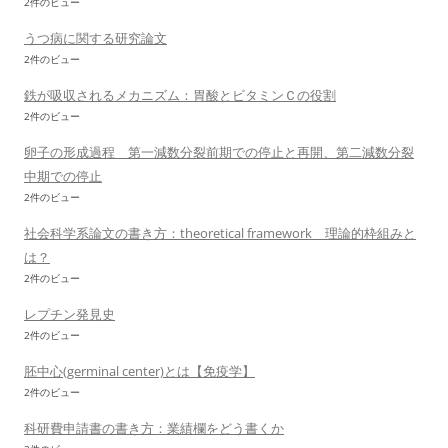
2件のビュー
うつ病に関する研究論文
2件のビュー
鉄が吸収されるメカニズム：胃酸とビタミンＣの役割
2件のビュー
卵子の形成過程 第一減数分裂前期での停止と再開、第二減数分裂
中期での停止
2件のビュー
社会科学系論文の書き方：theoretical framework 理論的枠組みと
は？
2件のビュー
レプチン発見史
2件のビュー
胚中心(germinal center)とは【免疫学】
2件のビュー
科研費申請書の書き方：業績欄をどう書くか