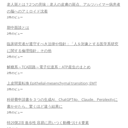
老人斑とは？2つの意味：老人の皮膚の斑点、アルツハイマー病患者
の脳へのアミロイド沈着
2件のビュー
期中面談とは
2件のビュー
臨床研究者が遵守すべき法律や指針：「人を対象とする医学系研究
に関する倫理指針」その他
2件のビュー
解糖系～TCA回路～電子伝達系：ATP産生のまとめ
2件のビュー
上皮間葉転換 Epithelial-mesenchymal transition; EMT
2件のビュー
科研費申請書を３つの生成AI、ChatGPT4o、Claude、Perplexityに
書かせたら、驚くほど違う結果に
2件のビュー
特29第2項 進歩性 容易に思いつく動機づけ４要素