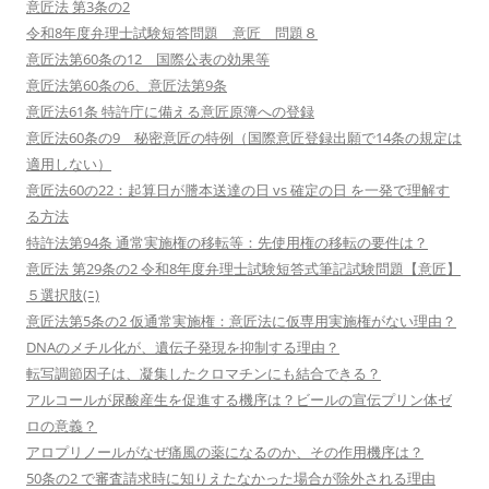
意匠法 第3条の2
令和8年度弁理士試験短答問題 意匠 問題８
意匠法第60条の12 国際公表の効果等
意匠法第60条の6、意匠法第9条
意匠法61条 特許庁に備える意匠原簿への登録
意匠法60条の9 秘密意匠の特例（国際意匠登録出願で14条の規定は
適用しない）
意匠法60の22：起算日が謄本送達の日 vs 確定の日 を一発で理解す
る方法
特許法第94条 通常実施権の移転等：先使用権の移転の要件は？
意匠法 第29条の2 令和8年度弁理士試験短答式筆記試験問題【意匠】
５選択肢(ﾆ)
意匠法第5条の2 仮通常実施権：意匠法に仮専用実施権がない理由？
DNAのメチル化が、遺伝子発現を抑制する理由？
転写調節因子は、凝集したクロマチンにも結合できる？
アルコールが尿酸産生を促進する機序は？ビールの宣伝プリン体ゼ
ロの意義？
アロプリノールがなぜ痛風の薬になるのか、その作用機序は？
50条の2 で審査請求時に知りえたなかった場合が除外される理由