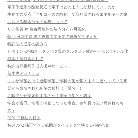
電子伝達系や酸化反応で電子はどのように移動していくのか
生化学の反応「グルコースの酸化」で取り出されるエネルギーの量
における酸素分子の寄与について
リン脂質 sn 位置異性体の脳内分布を可視化
特44 分割出願 書面再提出要不要の網羅的なまとめ
特許法の漢字の読み方
ビタミンKの働き：タンパク質のグルタミン酸のγーカルボキシル化
酵素の補酵素として
特許出願書類作成支援AIサービス
新生児メレナとは
レンサ球菌とは？連鎖球菌、球状の菌が鎖のように連なっている形
態から命名された細菌の種類（「属名」）
共鳴でなぜ安定化するのか？量子力学的な説明
学会が当日、地震で中止になった場合、参加費は払い戻されるも
の？
商01 商標法の目的
特017の2 補正できる範囲がタイミングで狭まる根拠条文