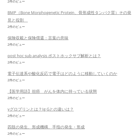
2件のビュー
BMP（Bone Morphogenetic Protein、骨形成性タンパク質）その発
見と役割
2件のビュー
保険収載と保険償還：言葉の意味
2件のビュー
post hoc sub analysis ポストホックサブ解析とは？
2件のビュー
電子伝達系や酸化反応で電子はどのように移動していくのか
2件のビュー
【医学用語】担癌 がんを体内に持っている状態
2件のビュー
γグロブリンとは？Ig Gとの違いは？
2件のビュー
四肢の発生、形成機構、手指の発生・形成
2件のビュー