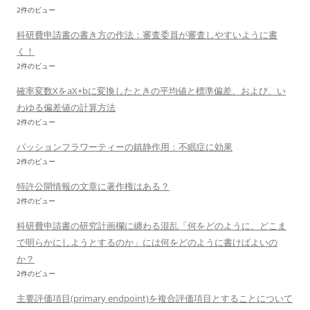
2件のビュー
科研費申請書の書き方の作法：審査委員が審査しやすいように書
く！
2件のビュー
確率変数XをaX+bに変換したときの平均値と標準偏差、および、い
わゆる偏差値の計算方法
2件のビュー
パッションフラワーティーの鎮静作用：不眠症に効果
2件のビュー
特許公開情報の文章に著作権はある？
2件のビュー
科研費申請書の研究計画欄に纏わる混乱「何をどのように、どこま
で明らかにしようとするのか」には何をどのように書けばよいの
か？
2件のビュー
主要評価項目(primary endpoint)を複合評価項目とすることについて