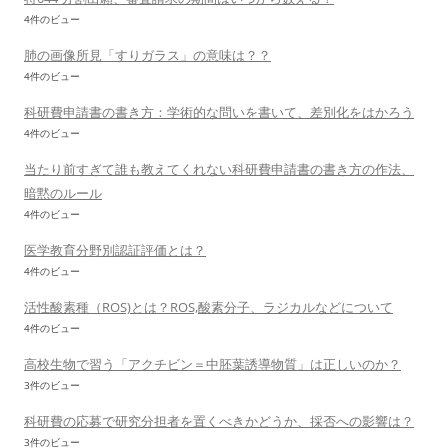
4件のビュー
肺の画像所見「すりガラス」の意味は？？
4件のビュー
科研費申請書の書き方：学術的な問いを書いて、差別化をはかろう
4件のビュー
当たり前すぎて誰も教えてくれない科研費申請書の書き方の作法、
暗黙のルール
4件のビュー
医学教育分野別認証評価とは？
4件のビュー
活性酸素種（ROS)とは？ROS,酸素分子、ラジカルなどについて
4件のビュー
高校生物で習う「アクチビン＝中胚葉誘導物質」は正しいのか？
3件のビュー
科研費の応募で研究分担者を置くべきかどうか、採否への影響は？
3件のビュー