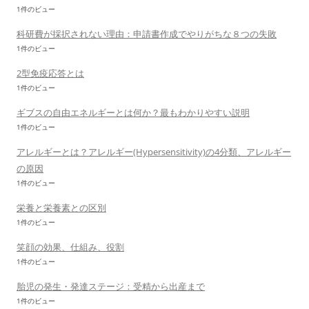
1件のビュー
科研費が採択されない理由：申請書作成でやりがちな８つの失敗
1件のビュー
2型免疫応答とは
1件のビュー
ギブスの自由エネルギーとは何か？最もわかりやすい説明
1件のビュー
アレルギーとは？アレルギー(Hypersensitivity)の4分類、アレルギー
の原因
1件のビュー
栄養と栄養素との区別
1件のビュー
笑顔の効果、仕組み、役割
1件のビュー
胎児の発生・発達ステージ：受精から出産まで
1件のビュー