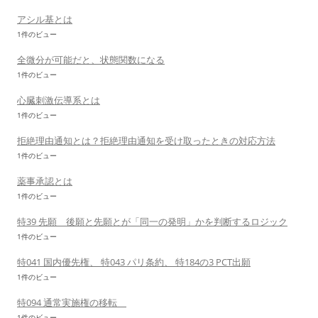
アシル基とは
1件のビュー
全微分が可能だと、状態関数になる
1件のビュー
心臓刺激伝導系とは
1件のビュー
拒絶理由通知とは？拒絶理由通知を受け取ったときの対応方法
1件のビュー
薬事承認とは
1件のビュー
特39 先願 後願と先願とが「同一の発明」かを判断するロジック
1件のビュー
特041 国内優先権、 特043 パリ条約、 特184の3 PCT出願
1件のビュー
特094 通常実施権の移転
1件のビュー