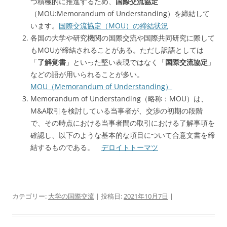
つ積極的に推進するため、
国際交流協定
（MOU:Memorandum of Understanding）を締結して
います。
国際交流協定（MOU）の締結状況
各国の大学や研究機関の国際交流や国際共同研究に際して
もMOUが締結されることがある。ただし訳語としては
「
了解覚書
」といった堅い表現ではなく「
国際交流協定
」
などの語が用いられることが多い。
MOU（Memorandum of Understanding）
Memorandum of Understanding（略称：MOU）は、
M&A取引を検討している当事者が、交渉の初期の段階
で、その時点における当事者間の取引における了解事項を
確認し、以下のような基本的な項目について合意文書を締
結するものである。
デロイトトーマツ
カテゴリー:
大学の国際交流
| 投稿日:
2021年10月7日
|