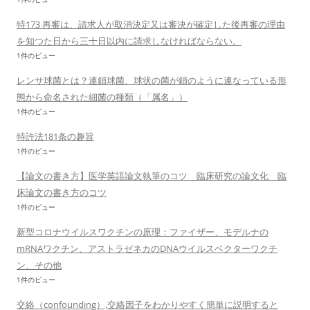
特173 再審は、請求人が取消決定又は審決が確定した後再審の理由
を知つた日から三十日以内に請求しなければならない。
1件のビュー
レンサ球菌とは？連鎖球菌、球状の菌が鎖のように連なっている形
態から命名された細菌の種類（「属名」）
1件のビュー
特許法181条の趣旨
1件のビュー
【論文の書き方】医学英語論文執筆のコツ 臨床研究の論文化 臨
床論文の書き方のコツ
1件のビュー
新型コロナウイルスワクチンの原理：ファイザー、モデルナの
mRNAワクチン、アストラゼネカのDNAウイルスベクターワクチ
ン、その他
1件のビュー
交絡（confounding）,交絡因子をわかりやすく簡単に説明すると