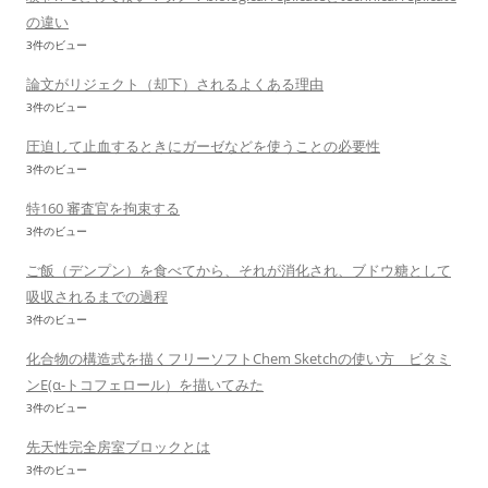
の違い
3件のビュー
論文がリジェクト（却下）されるよくある理由
3件のビュー
圧迫して止血するときにガーゼなどを使うことの必要性
3件のビュー
特160 審査官を拘束する
3件のビュー
ご飯（デンプン）を食べてから、それが消化され、ブドウ糖として
吸収されるまでの過程
3件のビュー
化合物の構造式を描くフリーソフトChem Sketchの使い方 ビタミ
ンE(α-トコフェロール）を描いてみた
3件のビュー
先天性完全房室ブロックとは
3件のビュー