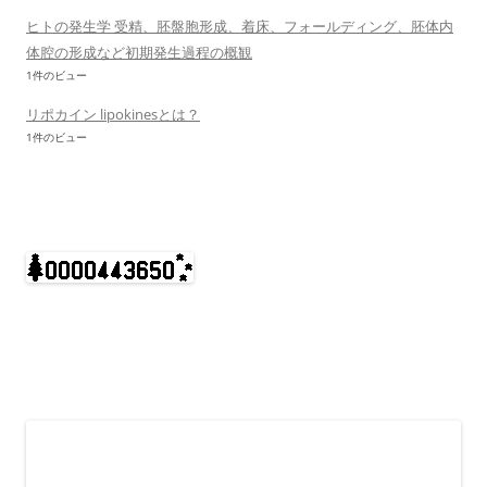
ヒトの発生学 受精、胚盤胞形成、着床、フォールディング、胚体内
体腔の形成など初期発生過程の概観
1件のビュー
リポカイン lipokinesとは？
1件のビュー