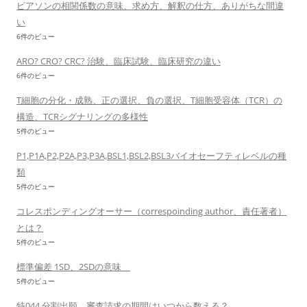
ピアソンの相関係数の意味、求め方、解釈の仕方、ありがちな間違
い
6件のビュー
ARO? CRO? CRC? 治験、臨床試験、臨床研究の違い
6件のビュー
T細胞の分化・成熟、正の選択、負の選択、T細胞受容体（TCR）の
構造、TCRシグナリングの多様性
5件のビュー
P1,P1A,P2,P2A,P3,P3A,BSL1,BSL2,BSL3バイオセーフティレベルの種
類
5件のビュー
コレスポンディングオーサー（correspoinding author、責任著者）
とは？
5件のビュー
標準偏差 1SD、2SDの意味
5件のビュー
特044 分割出願、審査請求の期間はいつから数える？