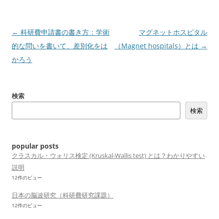
投
←
科研費申請書の書き方：学術
マグネットホスピタル
稿
的な問いを書いて、差別化をは
（Magnet hospitals）とは
→
ナ
かろう
ビ
ゲ
検索
ー
検索
シ
ョ
ン
popular posts
クラスカル・ウォリス検定 (Kruskal-Wallis test) とは？わかりやすい
説明
12件のビュー
日本の脳波研究（科研費研究課題）
12件のビュー