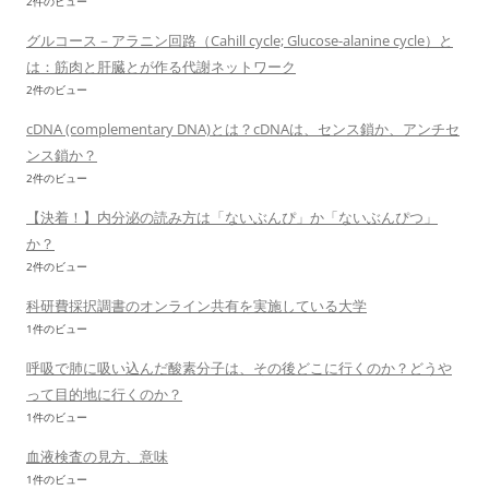
2件のビュー
グルコース－アラニン回路（Cahill cycle; Glucose-alanine cycle）と
は：筋肉と肝臓とが作る代謝ネットワーク
2件のビュー
cDNA (complementary DNA)とは？cDNAは、センス鎖か、アンチセ
ンス鎖か？
2件のビュー
【決着！】内分泌の読み方は「ないぶんぴ」か「ないぶんぴつ」
か？
2件のビュー
科研費採択調書のオンライン共有を実施している大学
1件のビュー
呼吸で肺に吸い込んだ酸素分子は、その後どこに行くのか？どうや
って目的地に行くのか？
1件のビュー
血液検査の見方、意味
1件のビュー