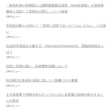
「救急外来の研修医が上腸間膜動脈症候群（SMA症候群）を急性胃
腸炎と誤診して高校生が死亡」という報道
2件のビュー
非劣性試験とは何か？「”有意に劣性であった”とはいえない」との違
い
2件のビュー
社会科学系論文の書き方：theoretical framework 理論的枠組みと
は？
2件のビュー
目的と目標の違い：科研費申請書において
2件のビュー
特29第2項 進歩性 容易に思いつく動機づけ４要素
2件のビュー
まず単変量で回帰分析を行ってから次に多変量の回帰分析をするこ
との是非
2件のビュー