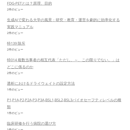
FDG-PETとは？原理、目的
2件のビュー
生成AIで変わる大学の風景：研究・教育・運営を劇的に効率化する
実践マニュアル
2件のビュー
特139 除斥
2件のビュー
特014 複数当事者の相互代表「ただし、～、この限りでない。」は
どこに係るのか
2件のビュー
透析におけるドライウェイトの設定方法
1件のビュー
P1,P1A,P2,P2A,P3,P3A,BSL1,BSL2,BSL3バイオセーフティレベルの種
類
1件のビュー
臨床研修を行う病院の選び方
1件のビュー