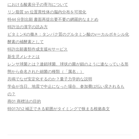
における酸素分子の寄与について
リン脂質 sn 位置異性体の脳内分布を可視化
特44 分割出願 書面再提出要不要の網羅的なまとめ
特許法の漢字の読み方
ビタミンKの働き：タンパク質のグルタミン酸のγーカルボキシル化
酵素の補酵素として
特許出願書類作成支援AIサービス
新生児メレナとは
レンサ球菌とは？連鎖球菌、球状の菌が鎖のように連なっている形
態から命名された細菌の種類（「属名」）
共鳴でなぜ安定化するのか？量子力学的な説明
学会が当日、地震で中止になった場合、参加費は払い戻されるも
の？
商01 商標法の目的
特017の2 補正できる範囲がタイミングで狭まる根拠条文