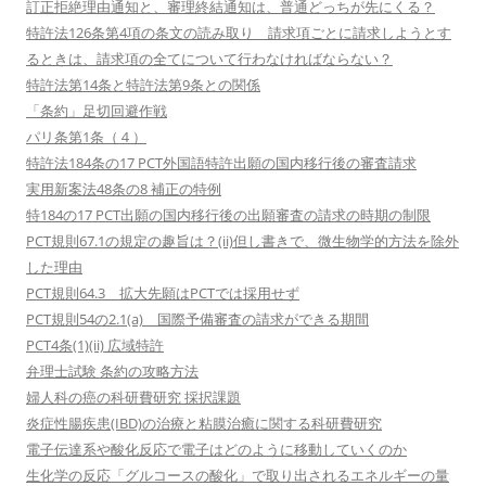
訂正拒絶理由通知と、審理終結通知は、普通どっちが先にくる？
特許法126条第4項の条文の読み取り 請求項ごとに請求しようとす
るときは、請求項の全てについて行わなければならない？
特許法第14条と特許法第9条との関係
「条約」足切回避作戦
パリ条第1条（４）
特許法184条の17 PCT外国語特許出願の国内移行後の審査請求
実用新案法48条の8 補正の特例
特184の17 PCT出願の国内移行後の出願審査の請求の時期の制限
PCT規則67.1の規定の趣旨は？(ii)但し書きで、微生物学的方法を除外
した理由
PCT規則64.3 拡大先願はPCTでは採用せず
PCT規則54の2.1(a) 国際予備審査の請求ができる期間
PCT4条(1)(ii) 広域特許
弁理士試験 条約の攻略方法
婦人科の癌の科研費研究 採択課題
炎症性腸疾患(IBD)の治療と粘膜治癒に関する科研費研究
電子伝達系や酸化反応で電子はどのように移動していくのか
生化学の反応「グルコースの酸化」で取り出されるエネルギーの量