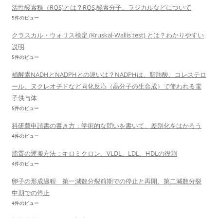
活性酸素種（ROS)とは？ROS,酸素分子、ラジカルなどについて
5件のビュー
クラスカル・ウォリス検定 (Kruskal-Wallis test) とは？わかりやすい
説明
5件のビュー
補酵素NADHとNADPHとの違いは？NADPHは、脂肪酸、コレステロ
ール、ヌクレオチドなど同化反応（高分子の生合成）で使われる電
子供与体
5件のビュー
科研費申請書の書き方：学術的な問いを書いて、差別化をはかろう
4件のビュー
脂質の運搬方法：キロミクロン、VLDL、LDL、HDLの役割
4件のビュー
卵子の形成過程 第一減数分裂前期での停止と再開、第二減数分裂
中期での停止
4件のビュー