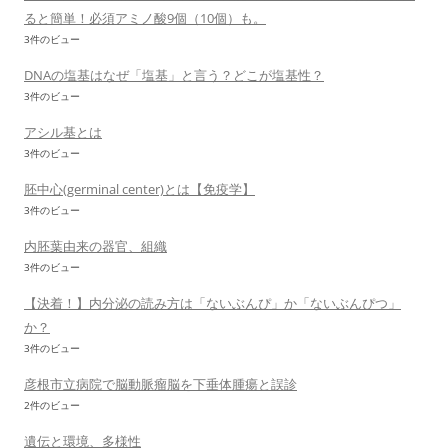
ると簡単！必須アミノ酸9個（10個）も。
3件のビュー
DNAの塩基はなぜ「塩基」と言う？どこが塩基性？
3件のビュー
アシル基とは
3件のビュー
胚中心(germinal center)とは【免疫学】
3件のビュー
内胚葉由来の器官、組織
3件のビュー
【決着！】内分泌の読み方は「ないぶんぴ」か「ないぶんぴつ」
か？
3件のビュー
彦根市立病院で脳動脈瘤脳を下垂体腫瘍と誤診
2件のビュー
遺伝と環境、多様性