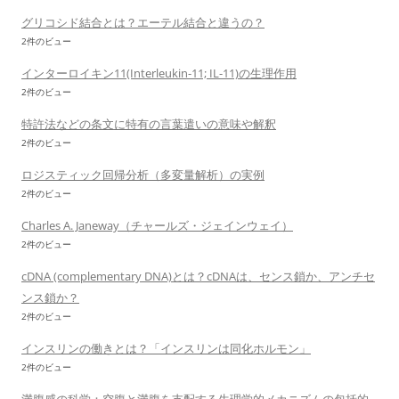
グリコシド結合とは？エーテル結合と違うの？
2件のビュー
インターロイキン11(Interleukin-11; IL-11)の生理作用
2件のビュー
特許法などの条文に特有の言葉遣いの意味や解釈
2件のビュー
ロジスティック回帰分析（多変量解析）の実例
2件のビュー
Charles A. Janeway（チャールズ・ジェインウェイ）
2件のビュー
cDNA (complementary DNA)とは？cDNAは、センス鎖か、アンチセ
ンス鎖か？
2件のビュー
インスリンの働きとは？「インスリンは同化ホルモン」
2件のビュー