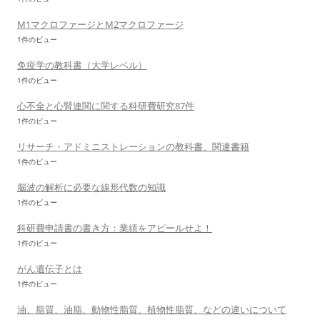
M1マクロファージとM2マクロファージ
1件のビュー
免疫学の教科書（大学レベル）
1件のビュー
心不全と心腎連関に関する科研費研究87件
1件のビュー
リサーチ・アドミニストレーションの教科書、関連書籍
1件のビュー
脳波の解析に必要な線形代数の知識
1件のビュー
科研費申請書の書き方：業績をアピールせよ！
1件のビュー
がん遺伝子とは
1件のビュー
油、脂質、油脂、動物性脂質、植物性脂質、などの違いについて