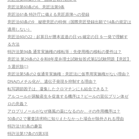
意匠法第60条の6、意匠法第9条
意匠法61条 特許庁に備える意匠原簿への登録
意匠法60条の9 秘密意匠の特例（国際意匠登録出願で14条の規定は
適用しない）
意匠法60の22：起算日が謄本送達の日 vs 確定の日 を一発で理解す
る方法
特許法第94条 通常実施権の移転等：先使用権の移転の要件は？
意匠法 第29条の2 令和8年度弁理士試験短答式筆記試験問題【意匠】
５選択肢(ﾆ)
意匠法第5条の2 仮通常実施権：意匠法に仮専用実施権がない理由？
DNAのメチル化が、遺伝子発現を抑制する理由？
転写調節因子は、凝集したクロマチンにも結合できる？
アルコールが尿酸産生を促進する機序は？ビールの宣伝プリン体ゼ
ロの意義？
アロプリノールがなぜ痛風の薬になるのか、その作用機序は？
50条の2 で審査請求時に知りえたなかった場合が除外される理由
特許法181条の趣旨
特許法第17条の5第3項