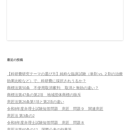
最近の投稿
【科研費研究テーマの選び方】純粋な臨床試験（単剤 vs. ２剤の治療
効果比較など）で、科研費に採択されうるか？
商標法第50条 不使用取消審判: 取消と無効の違い？
商標法第47条の第2項 地域団体商標の除斥
意匠法第26条第1項と第2項の違い
令和8年度弁理士試験短答問題 意匠 問題９ 関連意匠
意匠法 第3条の2
令和8年度弁理士試験短答問題 意匠 問題８
意匠法第60条の12 国際公表の効果等