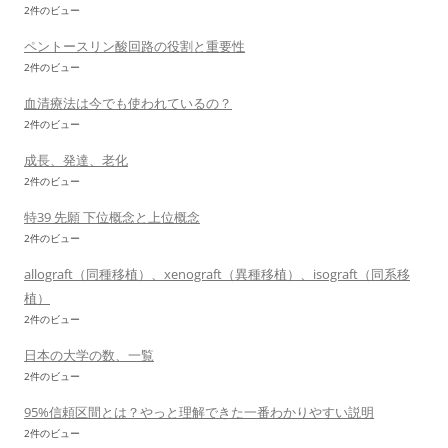
2件のビュー
ペントースリン酸回路の役割と重要性
2件のビュー
血清療法は今でも使われているの？
2件のビュー
成長、発達、老化
2件のビュー
特39 先願 下位概念と上位概念
2件のビュー
allograft（同種移植）、xenograft（異種移植）、isograft（同系移
植）
2件のビュー
日本の大学の数、一覧
2件のビュー
95%信頼区間とは？やっと理解できた一番わかりやすい説明
2件のビュー