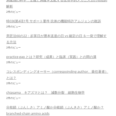
満腹感の科学：空腹と満腹を支配する生理学的メカニズムの包括的
解析
2件のビュー
特036第4項1号 サポート要件 抗体の機能特許アムジェンの敗訴
2件のビュー
意匠法60の22：起算日が謄本送達の日 vs 確定の日 を一発で理解す
る方法
2件のビュー
practice gap とは？研究（成果）と臨床（実践）との間の溝
2件のビュー
コレスポンディングオーサー（correspoinding author、責任著者）
とは？
2件のビュー
chiasama キアズマとは？ 減数分裂 細胞生物学
2件のビュー
分枝鎖（ぶんしさ）アミノ酸か分岐鎖（ぶんきさ）アミノ酸か？
branched-chain amino acids