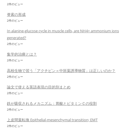
2件のビュー
脊索の形成
2件のビュー
In alanine-glucose cycle in muscle cells, are NH4+ ammonium ions
generated?
2件のビュー
集学的治療とは？
2件のビュー
高校生物で習う「アクチビン＝中胚葉誘導物質」は正しいのか？
2件のビュー
論文で使える英語表現の目的別まとめ
2件のビュー
鉄が吸収されるメカニズム：胃酸とビタミンＣの役割
2件のビュー
上皮間葉転換 Epithelial-mesenchymal transition; EMT
2件のビュー