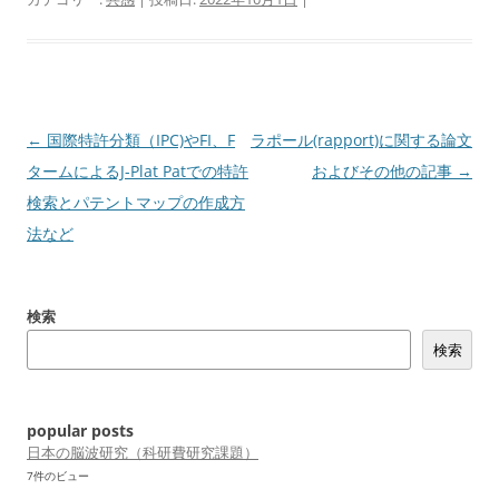
投
←
国際特許分類（IPC)やFI、F
ラポール(rapport)に関する論文
稿
タームによるJ-Plat Patでの特許
およびその他の記事
→
ナ
検索とパテントマップの作成方
ビ
法など
ゲ
ー
検索
シ
検索
ョ
ン
popular posts
日本の脳波研究（科研費研究課題）
7件のビュー