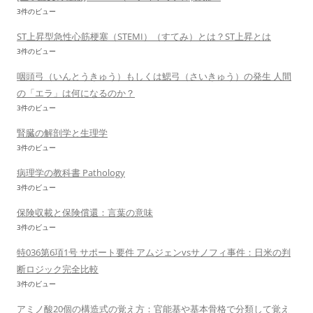
3件のビュー
ST上昇型急性心筋梗塞（STEMI）（すてみ）とは？ST上昇とは
3件のビュー
咽頭弓（いんとうきゅう）もしくは鰓弓（さいきゅう）の発生 人間
の「エラ」は何になるのか？
3件のビュー
腎臓の解剖学と生理学
3件のビュー
病理学の教科書 Pathology
3件のビュー
保険収載と保険償還：言葉の意味
3件のビュー
特036第6項1号 サポート要件 アムジェンvsサノフィ事件：日米の判
断ロジック完全比較
3件のビュー
アミノ酸20個の構造式の覚え方：官能基や基本骨格で分類して覚え