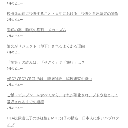
2件のビュー
後悔死ぬ前に後悔すること・人生における 後悔と意思決定の関係
2件のビュー
睡眠の謎、睡眠の役割、メカニズム
2件のビュー
論文がリジェクト（却下）されるよくある理由
2件のビュー
「施策」の読みは、「せさく」？「施行」は？
2件のビュー
ARO? CRO? CRC? 治験、臨床試験、臨床研究の違い
2件のビュー
ご飯（デンプン）を食べてから、それが消化され、ブドウ糖として
吸収されるまでの過程
2件のビュー
HLA抗原遺伝子の多様性とMHC分子の構造 日本人に多いハプロタ
イプ