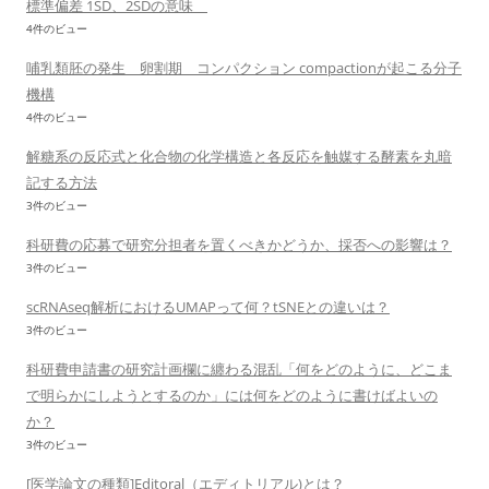
標準偏差 1SD、2SDの意味
4件のビュー
哺乳類胚の発生 卵割期 コンパクション compactionが起こる分子
機構
4件のビュー
解糖系の反応式と化合物の化学構造と各反応を触媒する酵素を丸暗
記する方法
3件のビュー
科研費の応募で研究分担者を置くべきかどうか、採否への影響は？
3件のビュー
scRNAseq解析におけるUMAPって何？tSNEとの違いは？
3件のビュー
科研費申請書の研究計画欄に纏わる混乱「何をどのように、どこま
で明らかにしようとするのか」には何をどのように書けばよいの
か？
3件のビュー
[医学論文の種類]Editoral（エディトリアル)とは？