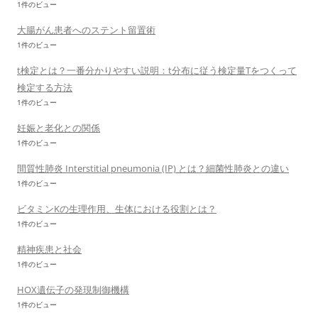
1件のビュー
大腸がん患者へのステント留置術
1件のビュー
t検定とは？一番分かりやすい説明：t分布に従う検定量Tをつくって
検定する方法
1件のビュー
妊娠と老化との関係
1件のビュー
間質性肺炎 Interstitial pneumonia (IP) とは？細菌性肺炎との違い
1件のビュー
ビタミンKの生理作用、生体における役割とは？
1件のビュー
精神疾患と社会
1件のビュー
HOX遺伝子の発現制御機構
1件のビュー