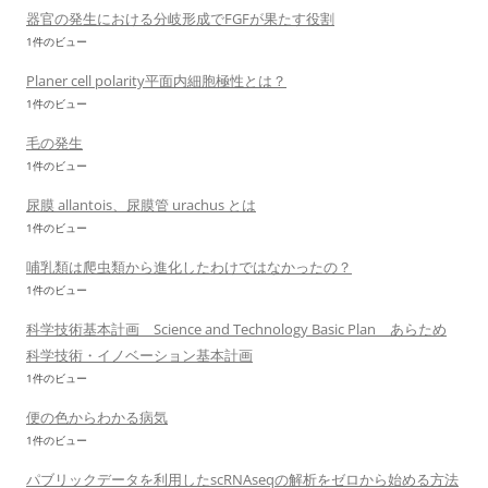
器官の発生における分岐形成でFGFが果たす役割
1件のビュー
Planer cell polarity平面内細胞極性とは？
1件のビュー
毛の発生
1件のビュー
尿膜 allantois、尿膜管 urachus とは
1件のビュー
哺乳類は爬虫類から進化したわけではなかったの？
1件のビュー
科学技術基本計画 Science and Technology Basic Plan あらため
科学技術・イノベーション基本計画
1件のビュー
便の色からわかる病気
1件のビュー
パブリックデータを利用したscRNAseqの解析をゼロから始める方法