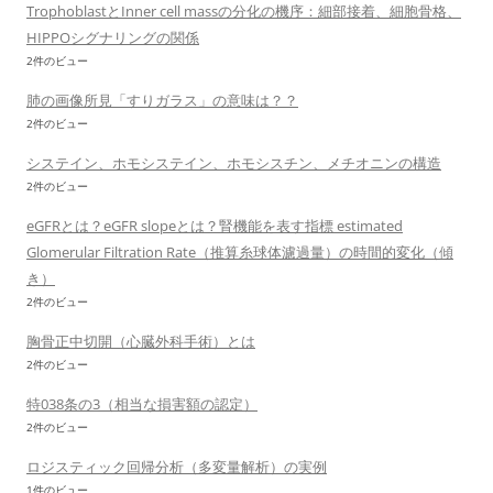
TrophoblastとInner cell massの分化の機序：細部接着、細胞骨格、
HIPPOシグナリングの関係
2件のビュー
肺の画像所見「すりガラス」の意味は？？
2件のビュー
システイン、ホモシステイン、ホモシスチン、メチオニンの構造
2件のビュー
eGFRとは？eGFR slopeとは？腎機能を表す指標 estimated
Glomerular Filtration Rate（推算糸球体濾過量）の時間的変化（傾
き）
2件のビュー
胸骨正中切開（心臓外科手術）とは
2件のビュー
特038条の3（相当な損害額の認定）
2件のビュー
ロジスティック回帰分析（多変量解析）の実例
1件のビュー