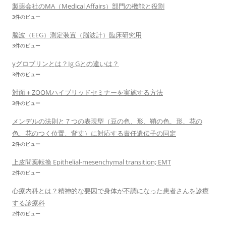
製薬会社のMA（Medical Affairs）部門の機能と役割
3件のビュー
脳波（EEG）測定装置（脳波計）臨床研究用
3件のビュー
γグロブリンとは？Ig Gとの違いは？
3件のビュー
対面＋ZOOMハイブリッドセミナーを実施する方法
3件のビュー
メンデルの法則と７つの表現型（豆の色、形、鞘の色、形、花の
色、花のつく位置、背丈）に対応する責任遺伝子の同定
2件のビュー
上皮間葉転換 Epithelial-mesenchymal transition; EMT
2件のビュー
心療内科とは？精神的な要因で身体が不調になった患者さんを診療
する診療科
2件のビュー