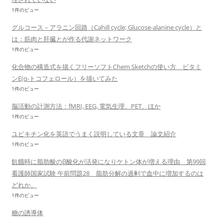
1件のビュー
グルコース－アラニン回路（Cahill cycle; Glucose-alanine cycle）と
は：筋肉と肝臓とが作る代謝ネットワーク
1件のビュー
化合物の構造式を描くフリーソフトChem Sketchの使い方 ビタミ
ンE(α-トコフェロール）を描いてみた
1件のビュー
脳活動の計測方法：fMRI, EEG, 電気生理、PET、ほか
1件のビュー
ユビキチン化を英語でうまく説明している文章 論文紹介
1件のビュー
飢餓時に脂肪酸のβ酸化が活発になりケトン体が増える理由 第99回
看護師国家試験 午前問題28 脂肪分解の過剰で血中に増加するのは
どれか。
1件のビュー
糖の誘導体