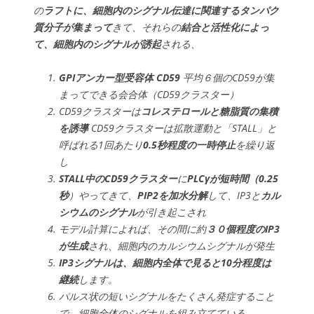
の
ラフトに、細胞内のシグナル伝達に関連するタンパク
質分子が集まって
きて、それらの
結合と活性化によっ
て、細胞内のシグナルが誘起
される、
GPIアンカー型受容体 CD59
平均６個のCD59が集
まってできる会合体（CD59クラスター）
CD59クラスターは
コレステロールと糖脂質の集積
を誘導
CD59クラスターは拡散運動と「STALL」と
呼ばれる1回あたり
0.5秒程度の一時停止
を繰り返
し
STALL中のCD59クラスター
に
PLCγが短時間（0.25
秒
）やってきて、
PIP2を加水分解
して、IP3と
カル
シウムのシグナル
が引き起こされ
モデル計算によれば、その間に約
３０個程度のIP3
が生成
され、細胞内のカルシウムシグナルが発生
IP3シグナルは、細胞内全体で見ると10分程度は
継続
します。
パルス状の短いシグナルをたくさん発症すること
で、細胞全体のシグナルを組み立てている