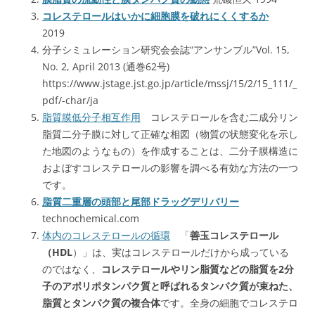
コレステロールはいかに細胞膜を破れにくくするか
2019
分子シミュレーション研究会会誌“アンサンブル”Vol. 15,
No. 2, April 2013 (通巻62号)
https://www.jstage.jst.go.jp/article/mssj/15/2/15_111/_
pdf/-char/ja
脂質膜低分子相互作用
コレステロールを含む二成分リン
脂質二分子膜に対して正確な相図（物質の状態変化を示し
た地図のようなもの）を作成することは、二分子膜構造に
およぼすコレステロールの影響を調べる有効な方法の一つ
です。
脂質二重層の頭部と尾部ドラッグデリバリー
technochemical.com
体内のコレステロールの循環
「
善玉コレステロール
（HDL
）」は、実はコレステロールだけから成っている
のではなく、
コレステロールやリン脂質などの脂質を2分
子のアポリポタンパク質と呼ばれるタンパク質が束ねた、
脂質とタンパク質の複合体
です。全身の細胞でコレステロ