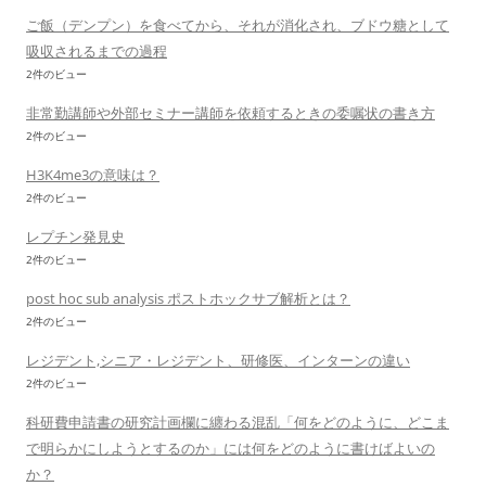
ご飯（デンプン）を食べてから、それが消化され、ブドウ糖として
吸収されるまでの過程
2件のビュー
非常勤講師や外部セミナー講師を依頼するときの委嘱状の書き方
2件のビュー
H3K4me3の意味は？
2件のビュー
レプチン発見史
2件のビュー
post hoc sub analysis ポストホックサブ解析とは？
2件のビュー
レジデント,シニア・レジデント、研修医、インターンの違い
2件のビュー
科研費申請書の研究計画欄に纏わる混乱「何をどのように、どこま
で明らかにしようとするのか」には何をどのように書けばよいの
か？