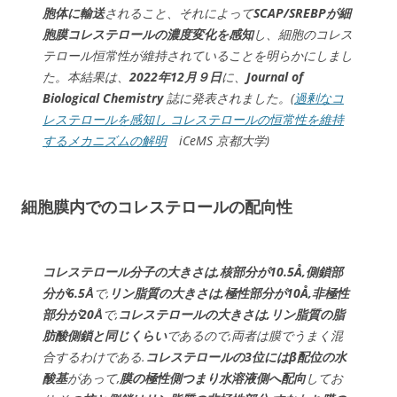
胞体に輸送
されること、それによって
SCAP/SREBPが細
胞膜コレステロールの濃度変化を感知
し、細胞のコレス
テロール恒常性が維持されていることを明らかにしまし
た。本結果は、
2022年12⽉９⽇
に、
Journal of
Biological Chemistry
誌に発表されました。(
過剰なコ
レステロールを感知し コレステロールの恒常性を維持
するメカニズムの解明
iCeMS 京都大学)
細胞膜内でのコレステロールの配向性
コレステロール分子の大きさは,核部分が10.5Å,側鎖部
分が6.5Å
で,
リン脂質の大きさは,極性部分が10Å,非極性
部分が20Å
で,
コレステロールの大きさは,リン脂質の脂
肪酸側鎖と同じくらい
であるので,両者は膜でうまく混
合するわけである.
コレステロールの3位にはβ配位の水
酸基
があって,
膜の極性側つまり水溶液側へ配向
してお