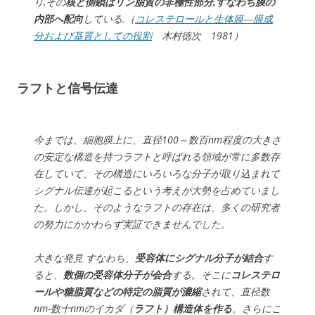
り,その
核と側鎖はリン脂質の非極性部分,すなわち膜の
内部へ配向
している.（
コレステロールと生体膜―膜成
分および基質としての役割
木村徳次 1981）
ラフトと信号伝達
今までは、細胞膜上に、直径100～数百nm程度の大きさ
の安定な構造を持つラフトと呼ばれる領域が常に多数存
在していて、その構造にいろいろな分子が取り込まれて
シグナル伝達が起こるという考えが大勢を占めていまし
た。しかし、そのような
ラフトの存在は、多くの研究者
の努力にかかわらず実証できませんでした
。
大きな発見 すなわち、
受容体にシグナル分子が結合
す
ると、
数個の受容体分子が会合
する。そこに
コレステロ
ールや糖脂質などの特定の脂質が濃縮
されて、直径数
nm-数十nmのイカダ（
ラフト）構造体を作る
。さらにこ