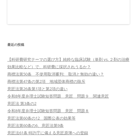
最近の投稿
【科研費研究テーマの選び方】純粋な臨床試験（単剤 vs. ２剤の治療
効果比較など）で、科研費に採択されうるか？
商標法第50条 不使用取消審判: 取消と無効の違い？
商標法第47条の第2項 地域団体商標の除斥
意匠法第26条第1項と第2項の違い
令和8年度弁理士試験短答問題 意匠 問題９ 関連意匠
意匠法 第3条の2
令和8年度弁理士試験短答問題 意匠 問題８
意匠法第60条の12 国際公表の効果等
意匠法第60条の6、意匠法第9条
意匠法61条 特許庁に備える意匠原簿への登録