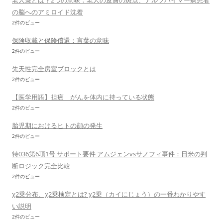
老人斑とは？2つの意味：老人の皮膚の斑点、アルツハイマー病患者
の脳へのアミロイド沈着
2件のビュー
保険収載と保険償還：言葉の意味
2件のビュー
先天性完全房室ブロックとは
2件のビュー
【医学用語】担癌 がんを体内に持っている状態
2件のビュー
胎児期におけるヒトの顔の発生
2件のビュー
特036第6項1号 サポート要件 アムジェンvsサノフィ事件：日米の判
断ロジック完全比較
2件のビュー
χ2乗分布、χ2乗検定とは? χ2乗（カイにじょう）の一番わかりやす
い説明
2件のビュー