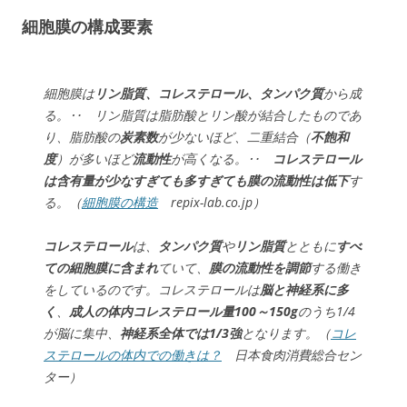
細胞膜の構成要素
細胞膜は
リン脂質、コレステロール、タンパク質
から成
る。‥ リン脂質は脂肪酸とリン酸が結合したものであ
り、脂肪酸の
炭素数
が少ないほど、二重結合（
不飽和
度
）が多いほど
流動性
が高くなる。‥
コレステロール
は含有量が少なすぎても多すぎても膜の流動性は低下
す
る。（
細胞膜の構造
repix-lab.co.jp）
コレステロール
は、
タンパク質
や
リン脂質
とともに
すべ
ての細胞膜に含まれ
ていて、
膜の流動性を調節
する働き
をしているのです。コレステロールは
脳と神経系に多
く
、
成人の体内コレステロール量100～150g
のうち1/4
が脳に集中、
神経系全体では1/3強
となります。（
コレ
ステロールの体内での働きは？
日本食肉消費総合セン
ター）