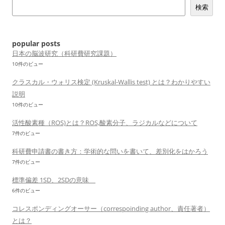
検索
シ
ョ
ン
popular posts
日本の脳波研究（科研費研究課題）
10件のビュー
クラスカル・ウォリス検定 (Kruskal-Wallis test) とは？わかりやすい
説明
10件のビュー
活性酸素種（ROS)とは？ROS,酸素分子、ラジカルなどについて
7件のビュー
科研費申請書の書き方：学術的な問いを書いて、差別化をはかろう
7件のビュー
標準偏差 1SD、2SDの意味
6件のビュー
コレスポンディングオーサー（correspoinding author、責任著者）
とは？