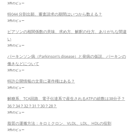
3件のビュー
特044 分割出願、審査請求の期間はいつから数える？
3件のビュー
ピアソンの相関係数の意味、求め方、解釈の仕方、ありがちな間違
い
3件のビュー
パーキンソン病（Parkinson’s disease）と発病の仮説、パーキンの
働きなどについて
3件のビュー
特許公開情報の文章に著作権はある？
3件のビュー
解糖系、TCA回路、電子伝達系で産生されるATPの総数は38分子？
36？34？32？31？30？28？
3件のビュー
脂質の運搬方法：キロミクロン、VLDL、LDL、HDLの役割
3件のビュー