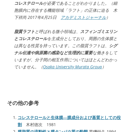
コレステロール
が必要であることがわかりました。（細
胞膜内に存在する機能領域「ラフト」の正体に迫る 木
下祥尚 2017年4月25日
アカデミストジャーナル
）
脂質ラフト
と呼ばれる微小領域は、
スフィンゴミエリン
とコレステロール
を主成分としており、周囲の生体膜と
は異なる性質を持っています。この脂質ラフトは、
シグ
ナル伝達や病原菌の感染など生理的に重要
な働きをして
いますが、分子間の相互作用についてはほとんどわかっ
ていません。（
Osaka University Murata Group
）
その他の参考
コレステロールと生体膜―膜成分および基質としての役
割
木村徳次 1981
膜脂質の流動性と膜タンパク質の動態
荒磯恒久 1994