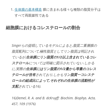
生体膜の基本構造
膜に含まれる様々な種類の脂質分子は
すべて両親媒性である
細胞膜におけるコレステロールの割合
Singerらの提唱しているモデルによると,脂質二重層膜の
脂質配列について,極性脂質としてリン脂質は明記され
ているが,
生体膜にリン脂質の1/2以上含まれているコレ
ステロール
については明確に図示されていない.しかる
に,実際の
生体膜にはリン脂質の1/2量から等量のコレス
テロールが含有
されており,しかも
リン脂質一コレステ
ロールの組成比によって,それぞれの生体膜の流動性が
支配
されている16).
16)Demel, R. A. and B. dcKruyff: Biochim. Biophys. Acta,
457, 109 (1976)