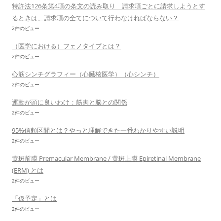
特許法126条第4項の条文の読み取り 請求項ごとに請求しようとす
るときは、請求項の全てについて行わなければならない？
2件のビュー
（医学における）フェノタイプとは？
2件のビュー
心筋シンチグラフィー（心臓核医学）（心シンチ）
2件のビュー
運動が頭に良いわけ：筋肉と脳との関係
2件のビュー
95%信頼区間とは？やっと理解できた一番わかりやすい説明
2件のビュー
黄斑前膜 Premacular Membrane / 黄斑上膜 Epiretinal Membrane
(ERM) とは
2件のビュー
「仮予定」とは
2件のビュー