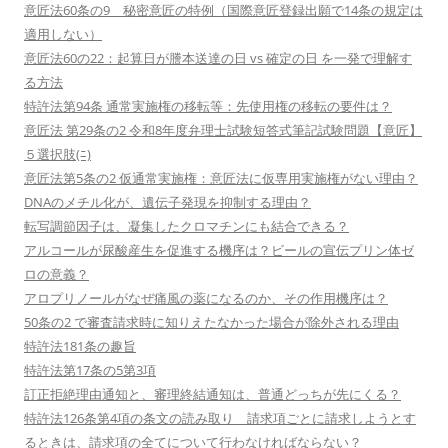
意匠法60条の9 秘密意匠の特例（国際意匠登録出願で14条の規定は
適用しない）
意匠法60の22：起算日が謄本送達の日 vs 確定の日 を一発で理解す
る方法
特許法第94条 通常実施権の移転等：先使用権の移転の要件は？
意匠法 第29条の2 令和8年度弁理士試験短答式筆記試験問題【意匠】
５選択肢(ﾆ)
意匠法第5条の2 仮通常実施権：意匠法に仮専用実施権がない理由？
DNAのメチル化が、遺伝子発現を抑制する理由？
転写調節因子は、凝集したクロマチンにも結合できる？
アルコールが尿酸産生を促進する機序は？ビールの宣伝プリン体ゼ
ロの意義？
アロプリノールがなぜ痛風の薬になるのか、その作用機序は？
50条の2 で審査請求時に知りえたなかった場合が除外される理由
特許法181条の趣旨
特許法第17条の5第3項
訂正拒絶理由通知と、審理終結通知は、普通どっちが先にくる？
特許法126条第4項の条文の読み取り 請求項ごとに請求しようとす
るときは、請求項の全てについて行わなければならない？