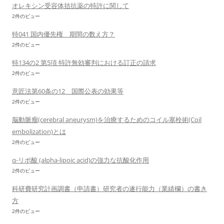
オレキシン受容体拮抗薬の特許に関して
2件のビュー
特041 国内優先権 期間の数え方？
2件のビュー
特134の2 第5項 特許無効審判における訂正の請求
2件のビュー
意匠法第60条の12 国際公表の効果等
2件のビュー
脳動脈瘤(cerebral aneurysm)を治療するためのコイル塞栓術(Coil
embolization)とは
2件のビュー
α-リポ酸 (alpha-lipoic acid)の強力な抗酸化作用
2件のビュー
科研費研究計画調書（申請書）研究者の遂行能力（業績欄）の書き
方
2件のビュー