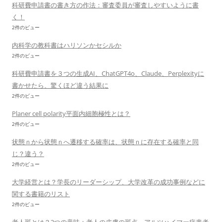
科研費申請書の書き方の作法：審査委員が審査しやすいように書
く！
2件のビュー
内科学の教科書はハリソンかセシルか
2件のビュー
科研費申請書を３つの生成AI、ChatGPT4o、Claude、Perplexityに
書かせたら、驚くほど違う結果に
2件のビュー
Planer cell polarity平面内細胞極性とは？
2件のビュー
状態ｎから状態ｎへ遷移する確率は、状態ｎに存在する確率と同
じ？違う？
2件のビュー
大学経営とは？学長のリーダーシップ、大学改革の成功事例などに
関する書籍のリスト
2件のビュー