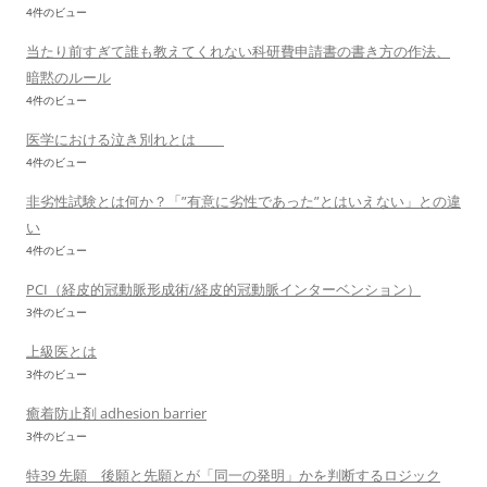
4件のビュー
当たり前すぎて誰も教えてくれない科研費申請書の書き方の作法、
暗黙のルール
4件のビュー
医学における泣き別れとは
4件のビュー
非劣性試験とは何か？「”有意に劣性であった”とはいえない」との違
い
4件のビュー
PCI（経皮的冠動脈形成術/経皮的冠動脈インターベンション）
3件のビュー
上級医とは
3件のビュー
癒着防止剤 adhesion barrier
3件のビュー
特39 先願 後願と先願とが「同一の発明」かを判断するロジック