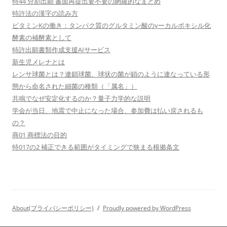
特44 分割出願 書面再提出要不要の網羅的なまとめ
特許法の漢字の読み方
ビタミンKの働き：タンパク質のグルタミン酸のγーカルボキシル化
酵素の補酵素として
特許出願書類作成支援AIサービス
新生児メレナとは
レンサ球菌とは？連鎖球菌、球状の菌が鎖のように連なっている形
態から命名された細菌の種類（「属名」）
共鳴でなぜ安定化するのか？量子力学的な説明
学会が当日、地震で中止になった場合、参加費は払い戻されるも
の？
商01 商標法の目的
特017の2 補正できる範囲がタイミングで狭まる根拠条文
About(プライバシーポリシー)
Proudly powered by WordPress