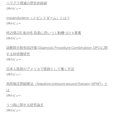
ペラグラ撲滅の歴史的経緯
2件のビュー
mesendoderm（メゼンドダーム）とは？
2件のビュー
特29第2項 進歩性 容易に思いつく動機づけ４要素
2件のビュー
診断群分類包括評価 (Diagnosis Procedure Combination; DPC)に関
する科研費研究
2件のビュー
日本人医師がアメリカで医師として働く方法
2件のビュー
局所陰圧閉鎖療法（Negative pressure wound therapy; NPWT）と
は
2件のビュー
うつ病に関する研究論文
2件のビュー