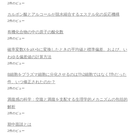
2件のビュー
カルボン酸とアルコールが脱水縮合するエステル化の反応機構
2件のビュー
有機化合物の中の原子の酸化数
2件のビュー
確率変数XをaX+bに変換したときの平均値と標準偏差、および、い
わゆる偏差値の計算方法
2件のビュー
B細胞をプラズマ細胞に分化させるのはTh2細胞ではなくTfhだった
件、いつ修正されたのか？
2件のビュー
満腹感の科学：空腹と満腹を支配する生理学的メカニズムの包括的
解析
2件のビュー
期中面談とは
2件のビュー