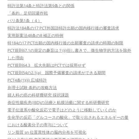
特許法第14条と特許法第9条との関係
「条約」足切回避作戦
パリ条第1条（４）
特許法184条の17 PCT外国語特許出願の国内移行後の審査請求
実用新案法48条の8 補正の特例
特184の17 PCT出願の国内移行後の出願審査の請求の時期の制限
PCT規則67.1の規定の趣旨は？(ii)但し書きで、微生物学的方法を除外
した理由
PCT規則64.3 拡大先願はPCTでは採用せず
PCT規則54の2.1(a) 国際予備審査の請求ができる期間
PCT4条(1)(ii) 広域特許
弁理士試験 条約の攻略方法
婦人科の癌の科研費研究 採択課題
炎症性腸疾患(IBD)の治療と粘膜治癒に関する科研費研究
電子伝達系や酸化反応で電子はどのように移動していくのか
生化学の反応「グルコースの酸化」で取り出されるエネルギーの量
における酸素分子の寄与について
リン脂質 sn 位置異性体の脳内分布を可視化