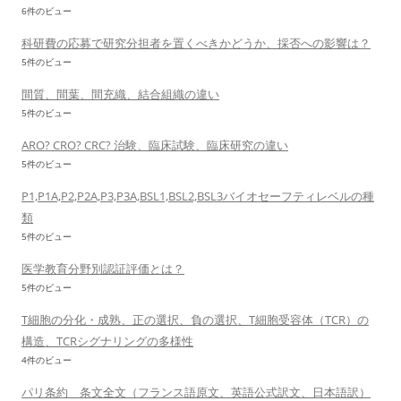
6件のビュー
科研費の応募で研究分担者を置くべきかどうか、採否への影響は？
5件のビュー
間質、間葉、間充織、結合組織の違い
5件のビュー
ARO? CRO? CRC? 治験、臨床試験、臨床研究の違い
5件のビュー
P1,P1A,P2,P2A,P3,P3A,BSL1,BSL2,BSL3バイオセーフティレベルの種
類
5件のビュー
医学教育分野別認証評価とは？
5件のビュー
T細胞の分化・成熟、正の選択、負の選択、T細胞受容体（TCR）の
構造、TCRシグナリングの多様性
4件のビュー
パリ条約 条文全文（フランス語原文、英語公式訳文、日本語訳）