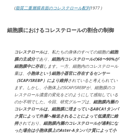
(
脂質二重層膜表面のコレステロール配列
1977 )
細胞膜におけるコレステロールの割合の制御
コレステロール
は、私たちの⾝体のすべての細胞の
細胞
膜の主成分
であり、
細胞内コレステロールの60〜90%が
細胞膜中に存在
します。⼀⽅、細胞内のコレステロール
量は、
⼩胞体という細胞⼩器官に存在するセンサー
（SCAP/SREBP）により維持
されていると考えられてい
ます。しかし、
⼩胞体上のSCAP/SREBPが、細胞膜のコ
レステロール濃度の変化をどのようにして感知している
のか
不明でした。今回、研究グループは、
細胞膜内層の
コレステロールは、細胞膜に埋まっているABCA1タンパ
ク質によって外層へ輸送されることによって低濃度に維
持
されており、
細胞膜内層のコレステロールが過剰にな
った場合は⼩胞体膜上のAster-Aタンパク質によって⼩