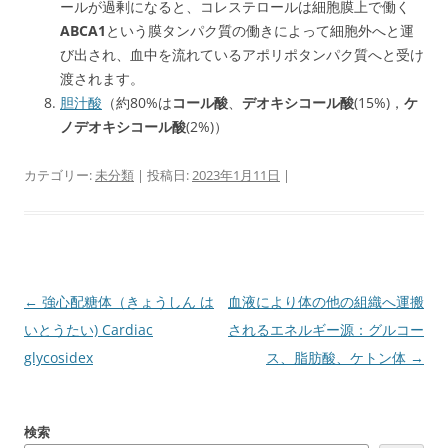
ールが過剰になると、コレステロールは細胞膜上で働く
ABCA1
という膜タンパク質の働きによって細胞外へと運
び出され、血中を流れているアポリポタンパク質へと受け
渡されます。
胆汁酸
（約80%は
コール酸
、
デオキシコール酸
(15%)，
ケ
ノデオキシコール酸
(2%)）
カテゴリー:
未分類
| 投稿日:
2023年1月11日
|
投
←
強心配糖体（きょうしん は
血液により体の他の組織へ運搬
稿
いとうたい) Cardiac
されるエネルギー源：グルコー
ナ
glycosidex
ス、脂肪酸、ケトン体
→
ビ
ゲ
検索
ー