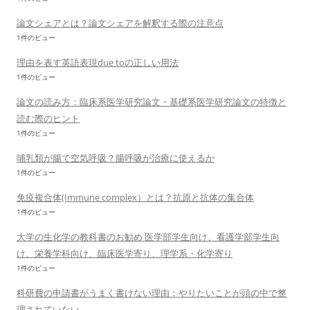
論文シェアとは？論文シェアを解釈する際の注意点
1件のビュー
理由を表す英語表現due toの正しい用法
1件のビュー
論文の読み方：臨床系医学研究論文・基礎系医学研究論文の特徴と
読む際のヒント
1件のビュー
哺乳類が腸で空気呼吸？腸呼吸が治療に使えるか
1件のビュー
免疫複合体(Immune complex）とは？抗原と抗体の集合体
1件のビュー
大学の生化学の教科書のお勧め 医学部学生向け、看護学部学生向
け、栄養学科向け、臨床医学寄り、理学系・化学寄り
1件のビュー
科研費の申請書がうまく書けない理由：やりたいことが頭の中で整
理されていない