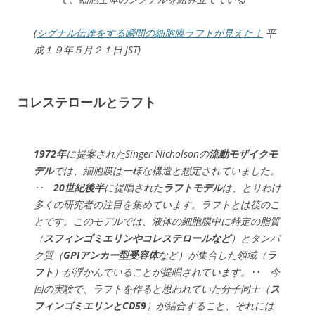
(
シグナル伝達をする瞬間の細胞膜ラフトが見えた！
平
成１９年５月２１日 JST)
コレステロールとラフト
1972年
に提案されたSinger-Nicholsonの
流動モザイクモ
デル
では、細胞膜は一様な構造と想定されていました。
‥
20世紀後半
に提唱された
ラフトモデル
は、とりわけ
多くの研究者の注目を集めています。ラフトとは筏のこ
とです。このモデルでは、液体の細胞膜中に特定の脂質
（
スフィンゴミエリンやコレステロールなど
）とタンパ
ク質（
GPIアンカー型受容体
など）が集合した領域（
ラ
フト
）が浮かんでいることが提唱されています。‥ 今
回の実験で、ラフトを作ると思われていた分子同士（
ス
フィンゴミエリンとCD59
）が結合すること、それには