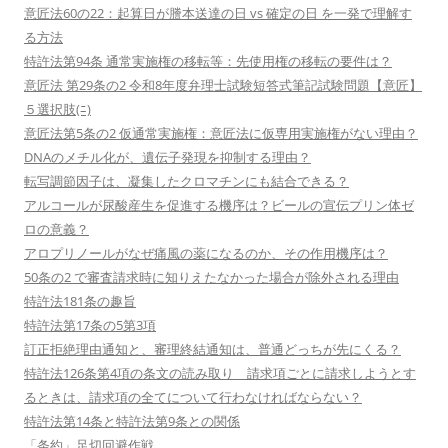
意匠法60の22：起算日が謄本送達の日 vs 確定の日 を一発で理解す
る方法
特許法第94条 通常実施権の移転等：先使用権の移転の要件は？
意匠法 第29条の2 令和8年度弁理士試験短答式筆記試験問題【意匠】
５選択肢(ﾆ)
意匠法第5条の2 仮通常実施権：意匠法に仮専用実施権がない理由？
DNAのメチル化が、遺伝子発現を抑制する理由？
転写調節因子は、凝集したクロマチンにも結合できる？
アルコールが尿酸産生を促進する機序は？ビールの宣伝プリン体ゼ
ロの意義？
アロプリノールがなぜ痛風の薬になるのか、その作用機序は？
50条の2 で審査請求時に知りえたなかった場合が除外される理由
特許法181条の趣旨
特許法第17条の5第3項
訂正拒絶理由通知と、審理終結通知は、普通どっちが先にくる？
特許法126条第4項の条文の読み取り 請求項ごとに請求しようとす
るときは、請求項の全てについて行わなければならない？
特許法第14条と特許法第9条との関係
「条約」足切回避作戦