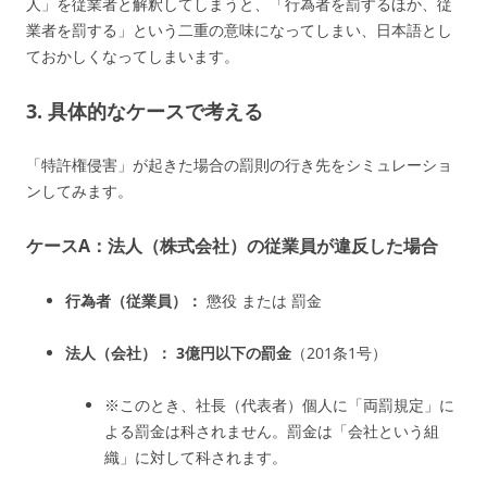
人」を従業者と解釈してしまうと、「行為者を罰するほか、従
業者を罰する」という二重の意味になってしまい、日本語とし
ておかしくなってしまいます。
3. 具体的なケースで考える
「特許権侵害」が起きた場合の罰則の行き先をシミュレーショ
ンしてみます。
ケースA：法人（株式会社）の従業員が違反した場合
行為者（従業員）：
懲役 または 罰金
法人（会社）：
3億円以下の罰金
（201条1号）
※このとき、社長（代表者）個人に「両罰規定」に
よる罰金は科されません。罰金は「会社という組
織」に対して科されます。