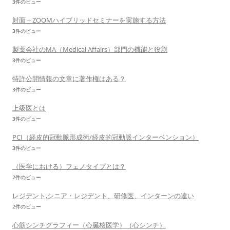
3件のビュー
対面＋ZOOMハイブリッドセミナーを実施する方法
3件のビュー
製薬会社のMA（Medical Affairs）部門の機能と役割
3件のビュー
特許公開情報の文章に著作権はある？
3件のビュー
上級医とは
3件のビュー
PCI（経皮的冠動脈形成術/経皮的冠動脈インターベンション）
3件のビュー
（医学における）フェノタイプとは？
2件のビュー
レジデント,シニア・レジデント、研修医、インターンの違い
2件のビュー
心筋シンチグラフィー（心臓核医学）（心シンチ）