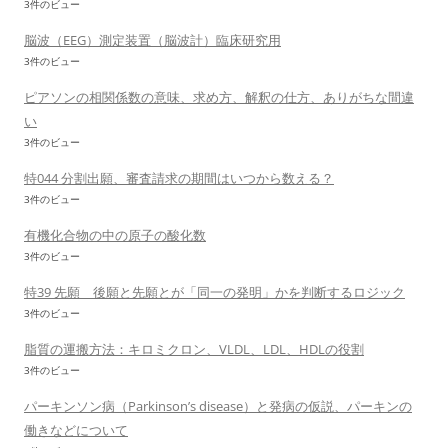
3件のビュー
脳波（EEG）測定装置（脳波計）臨床研究用
3件のビュー
ピアソンの相関係数の意味、求め方、解釈の仕方、ありがちな間違
い
3件のビュー
特044 分割出願、審査請求の期間はいつから数える？
3件のビュー
有機化合物の中の原子の酸化数
3件のビュー
特39 先願 後願と先願とが「同一の発明」かを判断するロジック
3件のビュー
脂質の運搬方法：キロミクロン、VLDL、LDL、HDLの役割
3件のビュー
パーキンソン病（Parkinson’s disease）と発病の仮説、パーキンの
働きなどについて