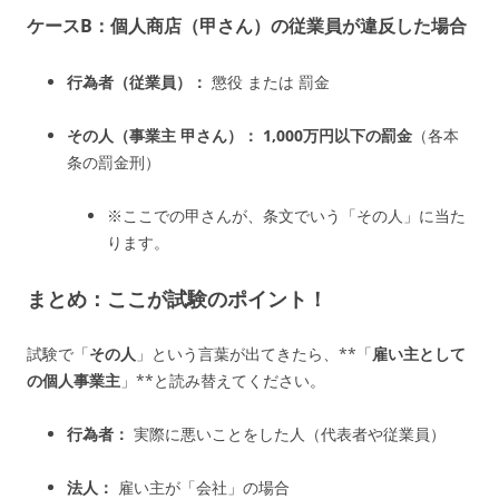
ケースB：個人商店（甲さん）の従業員が違反した場合
行為者（従業員）：
懲役 または 罰金
その人（事業主 甲さん）：
1,000万円以下の罰金
（各本
条の罰金刑）
※ここでの甲さんが、条文でいう「その人」に当た
ります。
まとめ：ここが試験のポイント！
試験で「
その人
」という言葉が出てきたら、**「
雇い主として
の個人事業主
」**と読み替えてください。
行為者：
実際に悪いことをした人（代表者や従業員）
法人：
雇い主が「会社」の場合