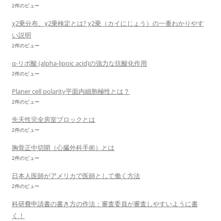
2件のビュー
χ2乗分布、χ2乗検定とは? χ2乗（カイにじょう）の一番わかりやす
い説明
2件のビュー
α-リポ酸 (alpha-lipoic acid)の強力な抗酸化作用
2件のビュー
Planer cell polarity平面内細胞極性とは？
2件のビュー
先天性完全房室ブロックとは
2件のビュー
胸骨正中切開（心臓外科手術）とは
2件のビュー
日本人医師がアメリカで医師として働く方法
2件のビュー
科研費申請書の書き方の作法：審査委員が審査しやすいように書
く！