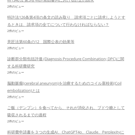
特134の2 第5項 特許無効審判における訂正の請求
2件のビュー
特許法126条第4項の条文の読み取り 請求項ごとに請求しようとす
るときは、請求項の全てについて行わなければならない？
2件のビュー
意匠法第60条の12 国際公表の効果等
2件のビュー
診断群分類包括評価 (Diagnosis Procedure Combination; DPC)に関
する科研費研究
2件のビュー
脳動脈瘤(cerebral aneurysm)を治療するためのコイル塞栓術(Coil
embolization)とは
2件のビュー
ご飯（デンプン）を食べてから、それが消化され、ブドウ糖として
吸収されるまでの過程
2件のビュー
科研費申請書を３つの生成AI、ChatGPT4o、Claude、Perplexityに