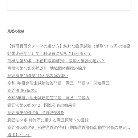
最近の投稿
【科研費研究テーマの選び方】純粋な臨床試験（単剤 vs. ２剤の治療
効果比較など）で、科研費に採択されうるか？
商標法第50条 不使用取消審判: 取消と無効の違い？
商標法第47条の第2項 地域団体商標の除斥
意匠法第26条第1項と第2項の違い
令和8年度弁理士試験短答問題 意匠 問題９ 関連意匠
意匠法 第3条の2
令和8年度弁理士試験短答問題 意匠 問題８
意匠法第60条の12 国際公表の効果等
意匠法第60条の6、意匠法第9条
意匠法61条 特許庁に備える意匠原簿への登録
意匠法60条の9 秘密意匠の特例（国際意匠登録出願で14条の規定は
適用しない）