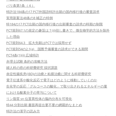
パリ条第1条（４）
特許法184条の17 PCT外国語特許出願の国内移行後の審査請求
実用新案法48条の8 補正の特例
特184の17 PCT出願の国内移行後の出願審査の請求の時期の制限
PCT規則67.1の規定の趣旨は？(ii)但し書きで、微生物学的方法を除外
した理由
PCT規則64.3 拡大先願はPCTでは採用せず
PCT規則54の2.1(a) 国際予備審査の請求ができる期間
PCT4条(1)(ii) 広域特許
弁理士試験 条約の攻略方法
婦人科の癌の科研費研究 採択課題
炎症性腸疾患(IBD)の治療と粘膜治癒に関する科研費研究
電子伝達系や酸化反応で電子はどのように移動していくのか
生化学の反応「グルコースの酸化」で取り出されるエネルギーの量
における酸素分子の寄与について
リン脂質 sn 位置異性体の脳内分布を可視化
特44 分割出願 書面再提出要不要の網羅的なまとめ
特許法の漢字の読み方