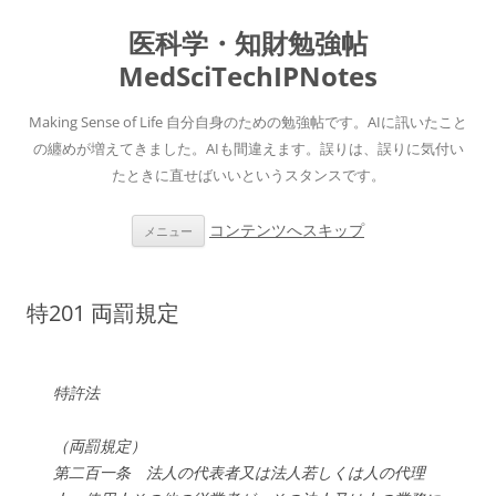
医科学・知財勉強帖
MedSciTechIPNotes
Making Sense of Life 自分自身のための勉強帖です。AIに訊いたこと
の纏めが増えてきました。AIも間違えます。誤りは、誤りに気付い
たときに直せばいいというスタンスです。
コンテンツへスキップ
メニュー
特201 両罰規定
特許法
（両罰規定）
第二百一条 法人の代表者又は法人若しくは人の代理