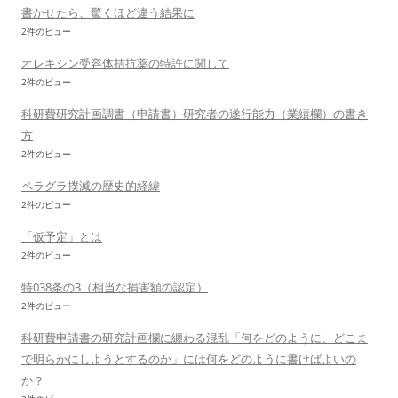
書かせたら、驚くほど違う結果に
2件のビュー
オレキシン受容体拮抗薬の特許に関して
2件のビュー
科研費研究計画調書（申請書）研究者の遂行能力（業績欄）の書き
方
2件のビュー
ペラグラ撲滅の歴史的経緯
2件のビュー
「仮予定」とは
2件のビュー
特038条の3（相当な損害額の認定）
2件のビュー
科研費申請書の研究計画欄に纏わる混乱「何をどのように、どこま
で明らかにしようとするのか」には何をどのように書けばよいの
か？