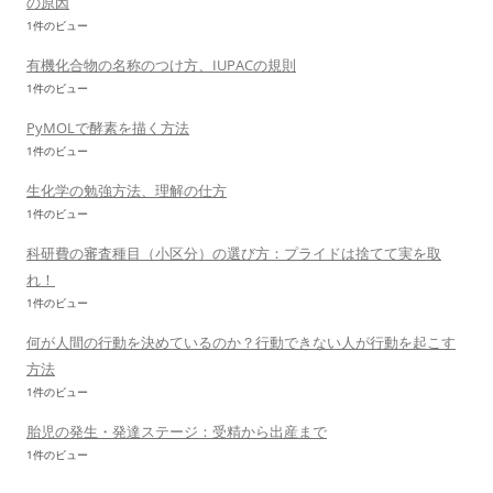
の原因
1件のビュー
有機化合物の名称のつけ方、IUPACの規則
1件のビュー
PyMOLで酵素を描く方法
1件のビュー
生化学の勉強方法、理解の仕方
1件のビュー
科研費の審査種目（小区分）の選び方：プライドは捨てて実を取
れ！
1件のビュー
何が人間の行動を決めているのか？行動できない人が行動を起こす
方法
1件のビュー
胎児の発生・発達ステージ：受精から出産まで
1件のビュー