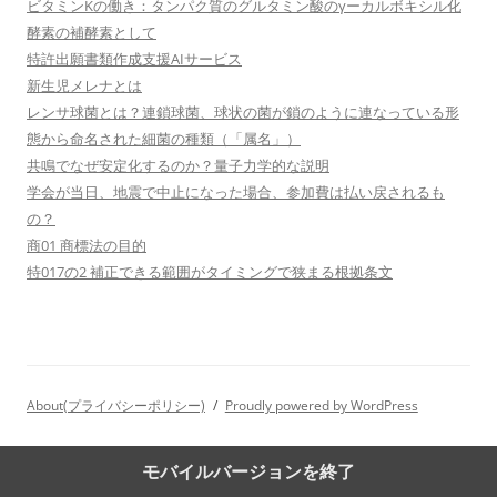
ビタミンKの働き：タンパク質のグルタミン酸のγーカルボキシル化
酵素の補酵素として
特許出願書類作成支援AIサービス
新生児メレナとは
レンサ球菌とは？連鎖球菌、球状の菌が鎖のように連なっている形
態から命名された細菌の種類（「属名」）
共鳴でなぜ安定化するのか？量子力学的な説明
学会が当日、地震で中止になった場合、参加費は払い戻されるも
の？
商01 商標法の目的
特017の2 補正できる範囲がタイミングで狭まる根拠条文
About(プライバシーポリシー)
Proudly powered by WordPress
モバイルバージョンを終了