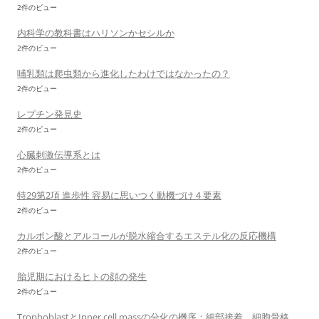
2件のビュー
内科学の教科書はハリソンかセシルか
2件のビュー
哺乳類は爬虫類から進化したわけではなかったの？
2件のビュー
レプチン発見史
2件のビュー
心臓刺激伝導系とは
2件のビュー
特29第2項 進歩性 容易に思いつく動機づけ４要素
2件のビュー
カルボン酸とアルコールが脱水縮合するエステル化の反応機構
2件のビュー
胎児期におけるヒトの顔の発生
2件のビュー
TrophoblastとInner cell massの分化の機序：細部接着、細胞骨格、