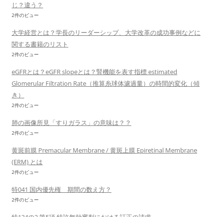
じ？違う？
2件のビュー
大学経営とは？学長のリーダーシップ、大学改革の成功事例などに
関する書籍のリスト
2件のビュー
eGFRとは？eGFR slopeとは？腎機能を表す指標 estimated
Glomerular Filtration Rate（推算糸球体濾過量）の時間的変化（傾
き）
2件のビュー
肺の画像所見「すりガラス」の意味は？？
2件のビュー
黄斑前膜 Premacular Membrane / 黄斑上膜 Epiretinal Membrane
(ERM) とは
2件のビュー
特041 国内優先権 期間の数え方？
2件のビュー