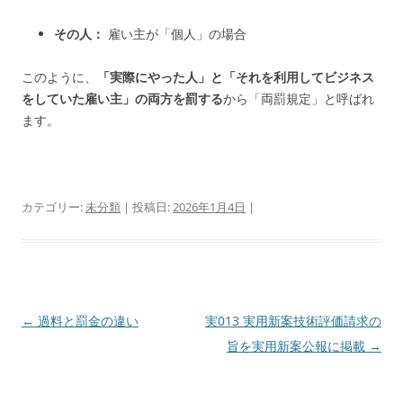
その人：
雇い主が「個人」の場合
このように、
「
実際にやった人」と「それを利用してビジネス
をしていた雇い主」の両方を罰する
から「両罰規定
」と呼ばれ
ます。
カテゴリー:
未分類
| 投稿日:
2026年1月4日
|
投
←
過料と罰金の違い
実013 実用新案技術評価請求の
稿
旨を実用新案公報に掲載
→
ナ
ビ