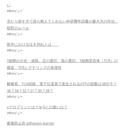
い
4件のビュー
当たり前すぎて誰も教えてくれない科研費申請書の書き方の作法、
暗黙のルール
4件のビュー
医学における泣き別れとは
4件のビュー
T細胞の分化・成熟、正の選択、負の選択、T細胞受容体（TCR）の
構造、TCRシグナリングの多様性
4件のビュー
解糖系、TCA回路、電子伝達系で産生されるATPの総数は38分子？
36？34？32？31？30？28？
3件のビュー
γグロブリンとは？Ig Gとの違いは？
3件のビュー
癒着防止剤 adhesion barrier