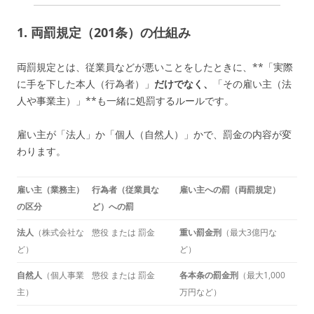
1. 両罰規定（201条）の仕組み
両罰規定とは、従業員などが悪いことをしたときに、**「実際
に手を下した本人（行為者）」
だけでなく、
「その雇い主（法
人や事業主）」**も一緒に処罰するルールです。
雇い主が「法人」か「個人（自然人）」かで、罰金の内容が変
わります。
雇い主（業務主）
行為者（従業員な
雇い主への罰（両罰規定）
の区分
ど）への罰
法人
（株式会社な
懲役 または 罰金
重い罰金刑
（最大3億円な
ど）
ど）
自然人
（個人事業
懲役 または 罰金
各本条の罰金刑
（最大1,000
主）
万円など）