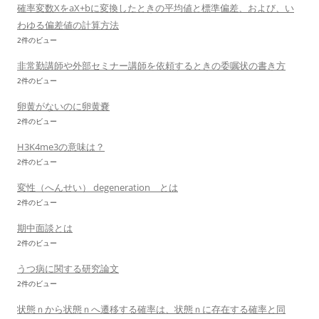
確率変数XをaX+bに変換したときの平均値と標準偏差、および、い
わゆる偏差値の計算方法
2件のビュー
非常勤講師や外部セミナー講師を依頼するときの委嘱状の書き方
2件のビュー
卵黄がないのに卵黄嚢
2件のビュー
H3K4me3の意味は？
2件のビュー
変性（へんせい） degeneration とは
2件のビュー
期中面談とは
2件のビュー
うつ病に関する研究論文
2件のビュー
状態ｎから状態ｎへ遷移する確率は、状態ｎに存在する確率と同