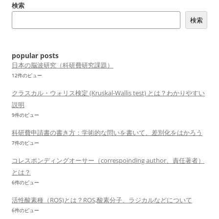
検索
ゲ
検索
ー
シ
ョ
popular posts
ン
日本の脳波研究（科研費研究課題）
12件のビュー
クラスカル・ウォリス検定 (Kruskal-Wallis test) とは？わかりやすい
説明
9件のビュー
科研費申請書の書き方：学術的な問いを書いて、差別化をはかろう
7件のビュー
コレスポンディングオーサー（correspoinding author、責任著者）
とは？
6件のビュー
活性酸素種（ROS)とは？ROS,酸素分子、ラジカルなどについて
6件のビュー