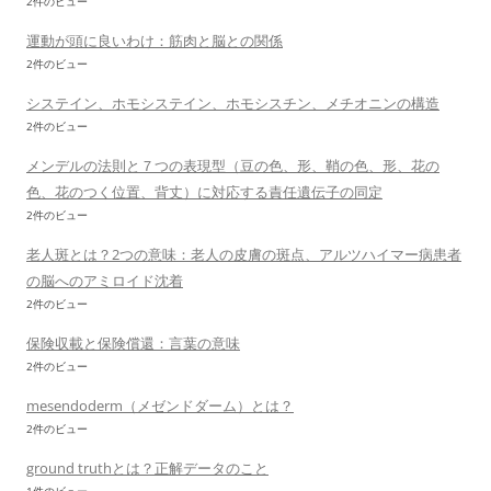
2件のビュー
運動が頭に良いわけ：筋肉と脳との関係
2件のビュー
システイン、ホモシステイン、ホモシスチン、メチオニンの構造
2件のビュー
メンデルの法則と７つの表現型（豆の色、形、鞘の色、形、花の
色、花のつく位置、背丈）に対応する責任遺伝子の同定
2件のビュー
老人斑とは？2つの意味：老人の皮膚の斑点、アルツハイマー病患者
の脳へのアミロイド沈着
2件のビュー
保険収載と保険償還：言葉の意味
2件のビュー
mesendoderm（メゼンドダーム）とは？
2件のビュー
ground truthとは？正解データのこと