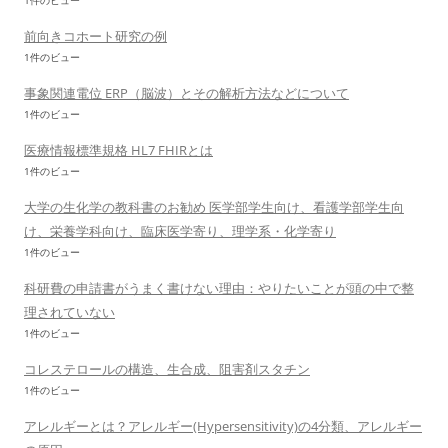
1件のビュー
前向きコホート研究の例
1件のビュー
事象関連電位 ERP（脳波）とその解析方法などについて
1件のビュー
医療情報標準規格 HL7 FHIRとは
1件のビュー
大学の生化学の教科書のお勧め 医学部学生向け、看護学部学生向
け、栄養学科向け、臨床医学寄り、理学系・化学寄り
1件のビュー
科研費の申請書がうまく書けない理由：やりたいことが頭の中で整
理されていない
1件のビュー
コレステロールの構造、生合成、阻害剤スタチン
1件のビュー
アレルギーとは？アレルギー(Hypersensitivity)の4分類、アレルギー