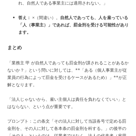
れ、自然人である事業主には適用されない。」
答え：
×（間違い）。
自然人であっても、人を雇っている
「人（事業主）」であれば、罰金刑を受ける可能性があり
ます。
まとめ
「業務主 甲 が自然人であっても罰金刑が課されることがあるか
ないか？」という問いに対しては、**「ある（個人事業主が従
業員の行為によって罰金を受けるケースがあるため）」**が正
解となります。
「法人じゃないから、雇い主個人は責任を負わなくていい」と
はならない、という点が重要です。
プロンプト：
この条文「その法人に対して当該各号で定める罰
金刑を、その人に対して各本条の罰金刑を科する。」の後半の
「その人」というのは、従業者ではなく、法人の代表者（雇用