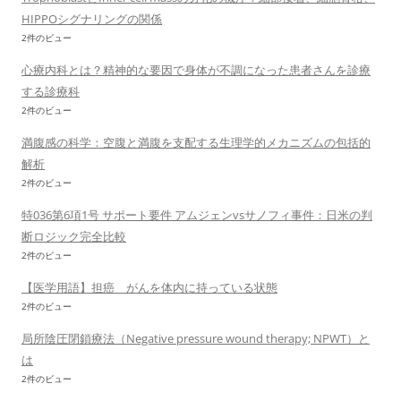
HIPPOシグナリングの関係
2件のビュー
心療内科とは？精神的な要因で身体が不調になった患者さんを診療
する診療科
2件のビュー
満腹感の科学：空腹と満腹を支配する生理学的メカニズムの包括的
解析
2件のビュー
特036第6項1号 サポート要件 アムジェンvsサノフィ事件：日米の判
断ロジック完全比較
2件のビュー
【医学用語】担癌 がんを体内に持っている状態
2件のビュー
局所陰圧閉鎖療法（Negative pressure wound therapy; NPWT）と
は
2件のビュー