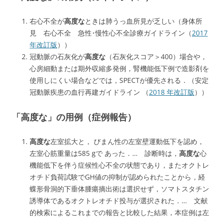
右心不全が
高度な
ときは肺うっ血所見が乏しい（身体所
見 右心不全 急性･慢性心不全診療ガイドライン（
2017
年改訂版
））
冠動脈の石灰化が
高度な
（石灰化スコア＞400）場合や，
心房細動または期外収縮多発例，腎機能低下例で造影剤を
使用しにくい場合などでは，SPECTが優先される．（安定
冠動脈疾患の血行再建ガイドライン （
2018 年改訂版
））
「高度な」の用例（症例報告）
高度な
左室拡大と， びまん性の左室壁運動低下を認め，
左室心筋重量は585 gで あった．… 診断時は，
高度な
心
機能低下を伴う症候性心不全の状態であり，またオクトレ
オチド負荷試験でGH値の抑制が認められたことから，経
蝶形骨洞的下垂体腫瘍摘出術は選択せず，ソマトスタチン
誘導体であるオクトレオチド投与が選択された．… 文献
的検索によるこれまでの報告と比較した結果，本症例は左