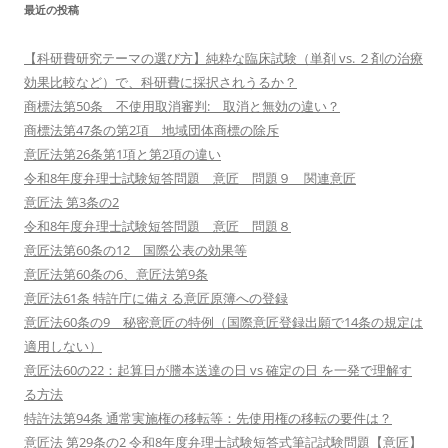
最近の投稿
【科研費研究テーマの選び方】純粋な臨床試験（単剤 vs. ２剤の治療
効果比較など）で、科研費に採択されうるか？
商標法第50条 不使用取消審判: 取消と無効の違い？
商標法第47条の第2項 地域団体商標の除斥
意匠法第26条第1項と第2項の違い
令和8年度弁理士試験短答問題 意匠 問題９ 関連意匠
意匠法 第3条の2
令和8年度弁理士試験短答問題 意匠 問題８
意匠法第60条の12 国際公表の効果等
意匠法第60条の6、意匠法第9条
意匠法61条 特許庁に備える意匠原簿への登録
意匠法60条の9 秘密意匠の特例（国際意匠登録出願で14条の規定は
適用しない）
意匠法60の22：起算日が謄本送達の日 vs 確定の日 を一発で理解す
る方法
特許法第94条 通常実施権の移転等：先使用権の移転の要件は？
意匠法 第29条の2 令和8年度弁理士試験短答式筆記試験問題【意匠】