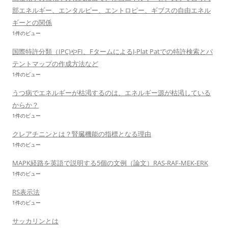
部エネルギー、エンタルピー、エントロピー、ギブスの自由エネル
ギーとの関係
1件のビュー
国際特許分類（IPC)やFI、FタームによるJ-Plat Patでの特許検索とパ
テントマップの作成方法など
1件のビュー
うつ病でエネルギーが枯渇するのは、エネルギー源が枯渇している
からか？
1件のビュー
クレアチニンとは？腎臓機能の指標となる理由
1件のビュー
MAPK経路を英語で説明する5個の文例（論文）RAS-RAF-MEK-ERK
1件のビュー
RS表示法
1件のビュー
サッカリンとは