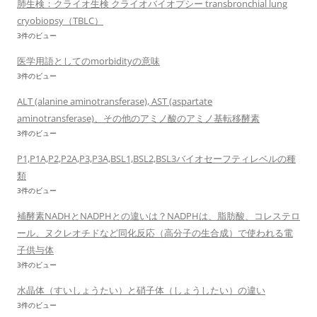
肺生検：クライオ生検 クライオバイオプシー transbronchial lung
cryobiopsy（TBLC）
3件のビュー
医学用語としてのmorbidityの意味
3件のビュー
ALT (alanine aminotransferase), AST (aspartate
aminotransferase)、その他のアミノ酸のアミノ基転移酵素
3件のビュー
P1,P1A,P2,P2A,P3,P3A,BSL1,BSL2,BSL3バイオセーフティレベルの種
類
3件のビュー
補酵素NADHとNADPHとの違いは？NADPHは、脂肪酸、コレステロ
ール、ヌクレオチドなど同化反応（高分子の生合成）で使われる電
子供与体
3件のビュー
水晶体（すいしょうたい）と硝子体（しょうしたい）の違い
3件のビュー