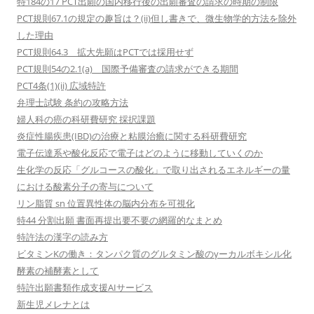
特184の17 PCT出願の国内移行後の出願審査の請求の時期の制限
PCT規則67.1の規定の趣旨は？(ii)但し書きで、微生物学的方法を除外
した理由
PCT規則64.3 拡大先願はPCTでは採用せず
PCT規則54の2.1(a) 国際予備審査の請求ができる期間
PCT4条(1)(ii) 広域特許
弁理士試験 条約の攻略方法
婦人科の癌の科研費研究 採択課題
炎症性腸疾患(IBD)の治療と粘膜治癒に関する科研費研究
電子伝達系や酸化反応で電子はどのように移動していくのか
生化学の反応「グルコースの酸化」で取り出されるエネルギーの量
における酸素分子の寄与について
リン脂質 sn 位置異性体の脳内分布を可視化
特44 分割出願 書面再提出要不要の網羅的なまとめ
特許法の漢字の読み方
ビタミンKの働き：タンパク質のグルタミン酸のγーカルボキシル化
酵素の補酵素として
特許出願書類作成支援AIサービス
新生児メレナとは