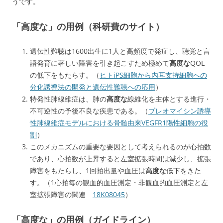
うです。
「高度な」の用例（科研費のサイト）
遺伝性難聴は1600出生に1人と高頻度で発症し、聴覚と言
語発育に著しい障害を引き起こすため極めて
高度な
QOL
の低下をもたらす。（
ヒトiPS細胞から内耳支持細胞への
分化誘導法の開発と遺伝性難聴への応用
）
特発性肺線維症は、肺の
高度な
線維化を主体とする進行・
不可逆性の予後不良な疾患である。（
ブレオマイシン誘導
性肺線維症モデルにおける骨髄由来VEGFR1陽性細胞の役
割
）
このメカニズムの重要な要因として考えられるのが心拍数
であり、心拍数が上昇すると左室拡張時間は減少し、拡張
障害をもたらし、1回拍出量や血圧は
高度な
低下をきた
す。（1心拍毎の観血的血圧測定・非観血的血圧測定と左
室拡張障害の関連
18K08045
）
「高度な」の用例（ガイドライン）