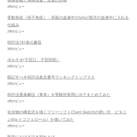
保険収載と保険償還：言葉の意味
2件のビュー
受動免疫（母子免疫）：母親の血液中のIgGが胎児の血液中に入れる
仕組み
2件のビュー
特許法181条の趣旨
2件のビュー
ポルチオ(子宮口、子宮頚部）
2件のビュー
暗記すべき特許法条文番号ランキングトップ３０
2件のビュー
特許法逐条解説（青本）を受験対策用にAIでまとめてみた
2件のビュー
化合物の構造式を描くフリーソフトChem Sketchの使い方 ビタミ
ンE(α-トコフェロール）を描いてみた
2件のビュー
医学における泣き別れとは