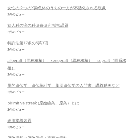
女性の２つのX染色体のうちの一方が不活化される現象
2件のビュー
婦人科の癌の科研費研究 採択課題
2件のビュー
特許法第17条の5第3項
2件のビュー
allograft（同種移植）、xenograft（異種移植）、isograft（同系移
植）
2件のビュー
量的遺伝学、遺伝統計学、集団遺伝学の入門書、講義動画など
2件のビュー
pirimitive streak (原始線条、原条）とは
2件のビュー
細胞接着装置
2件のビュー