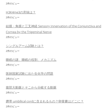
2件のビュー
H3K4me3の意味は？
2件のビュー
結膜・角膜と三叉神経 Sensory Innervation of the Conjunctiva and
Cornea by the Trigeminal Nerve
2件のビュー
シングルアーム試験とは？
2件のビュー
睡眠の謎、睡眠の役割、メカニズム
2件のビュー
医師国家試験に出た生化学の問題
2件のビュー
腹部大動脈とそこから分岐する動脈
2件のビュー
臍帯 umbllical cordに含まれるもの？卵黄嚢はどこに？
2件のビュー