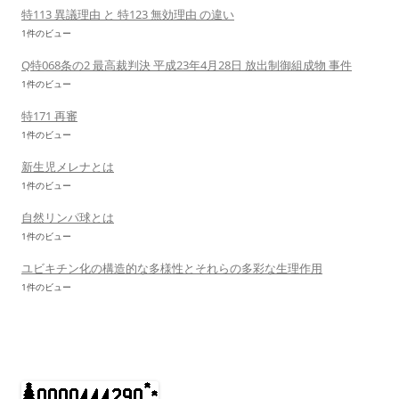
特113 異議理由 と 特123 無効理由 の違い
1件のビュー
Q特068条の2 最高裁判決 平成23年4月28日 放出制御組成物 事件
1件のビュー
特171 再審
1件のビュー
新生児メレナとは
1件のビュー
自然リンパ球とは
1件のビュー
ユビキチン化の構造的な多様性とそれらの多彩な生理作用
1件のビュー