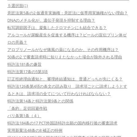
５選択肢(ﾆ)
意匠法第5条の2 仮通常実施権：意匠法に仮専用実施権がない理由？
DNAのメチル化が、遺伝子発現を抑制する理由？
転写調節因子は、凝集したクロマチンにも結合できる？
アルコールが尿酸産生を促進する機序は？ビールの宣伝プリン体ゼ
ロの意義？
アロプリノールがなぜ痛風の薬になるのか、その作用機序は？
50条の2 で審査請求時に知りえたなかった場合が除外される理由
特許法181条の趣旨
特許法第17条の5第3項
訂正拒絶理由通知と、審理終結通知は、普通どっちが先にくる？
特許法126条第4項の条文の読み取り 請求項ごとに請求しようとす
るときは、請求項の全てについて行わなければならない？
特許法第14条と特許法第9条との関係
「条約」足切回避作戦
パリ条第1条（４）
特許法184条の17 PCT外国語特許出願の国内移行後の審査請求
実用新案法48条の8 補正の特例