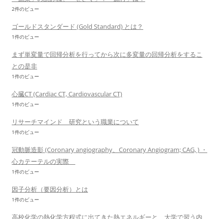
2件のビュー
ゴールドスタンダード (Gold Standard) とは？
1件のビュー
まず単変量で回帰分析を行ってから次に多変量の回帰分析をするこ
との是非
1件のビュー
心臓CT (Cardiac CT, Cardiovascular CT)
1件のビュー
リサーチマインド 研究という職業について
1件のビュー
冠動脈造影 (Coronary angiography、Coronary Angiogram; CAG, ) ・
心カテーテルの実際
1件のビュー
因子分析（要因分析）とは
1件のビュー
高校化学の熱化学方程式に出てきた熱エネルギーと、大学で習う内