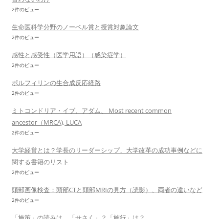
2件のビュー
生命医科学分野のノーベル賞と授賞対象論文
2件のビュー
感性と感受性（医学用語）（感染症学）
2件のビュー
ポルフィリンの生合成反応経路
2件のビュー
ミトコンドリア・イブ、アダム、 Most recent common
ancestor（MRCA), LUCA
2件のビュー
大学経営とは？学長のリーダーシップ、大学改革の成功事例などに
関する書籍のリスト
2件のビュー
頭部画像検査：頭部CTと頭部MRIの見方（読影）、両者の違いなど
2件のビュー
「施策」の読みは、「せさく」？「施行」は？