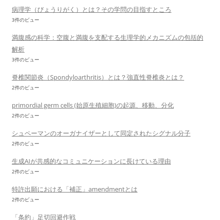
病理学（びょうりがく）とは？その学問の目指すところ
3件のビュー
満腹感の科学：空腹と満腹を支配する生理学的メカニズムの包括的
解析
3件のビュー
脊椎関節炎（Spondyloarthritis）とは？強直性脊椎炎とは？
2件のビュー
primordial germ cells (始原生殖細胞)の起源、移動、分化
2件のビュー
シュペーマンのオーガナイザーとして同定されたシグナル分子
2件のビュー
生成AIが共感的なコミュニケーションに長けている理由
2件のビュー
特許出願における「補正」amendmentとは
2件のビュー
「条約」足切回避作戦