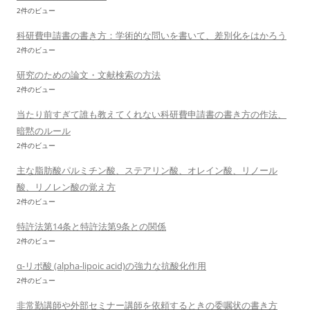
2件のビュー
科研費申請書の書き方：学術的な問いを書いて、差別化をはかろう
2件のビュー
研究のための論文・文献検索の方法
2件のビュー
当たり前すぎて誰も教えてくれない科研費申請書の書き方の作法、
暗黙のルール
2件のビュー
主な脂肪酸パルミチン酸、ステアリン酸、オレイン酸、リノール
酸、リノレン酸の覚え方
2件のビュー
特許法第14条と特許法第9条との関係
2件のビュー
α-リポ酸 (alpha-lipoic acid)の強力な抗酸化作用
2件のビュー
非常勤講師や外部セミナー講師を依頼するときの委嘱状の書き方