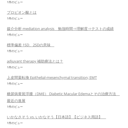
1件のビュー
プロピオン酸とは
1件のビュー
媒介分析 mediation analysis 勉強時間⇒理解度⇒テストの成績
1件のビュー
標準偏差 1SD、2SDの意味
1件のビュー
adjuvant therapy 補助療法とは？
1件のビュー
上皮間葉転換 Epithelial-mesenchymal transition; EMT
1件のビュー
糖尿病黄斑浮腫（DME） Diabetic Macular Edemaとその治療方法
最近の進展
1件のビュー
いかなさそう vs. いかなそう【日本語】【ビジネス用語】
1件のビュー