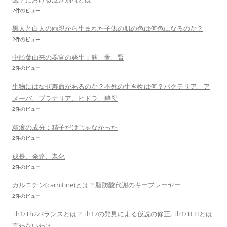
2件のビュー
黒人と白人の両親から生まれた子供の肌の色は何色になるのか？
2件のビュー
中胚葉由来の器官の発生：筋、骨、腎
2件のビュー
生物にはなぜ寿命があるのか？不死の生き物は何？バクテリア、ア
メーバ、プラナリア、ヒドラ、酵母
2件のビュー
精液の成分：精子だけじゃなかった
2件のビュー
成長、発達、老化
2件のビュー
カルニチン(carnitine)とは？脂肪酸代謝のキープレーヤー
2件のビュー
Th1/Th2バランスとは？Th17の発見による仮説の修正, Th1/TFHとは
言わないわけ