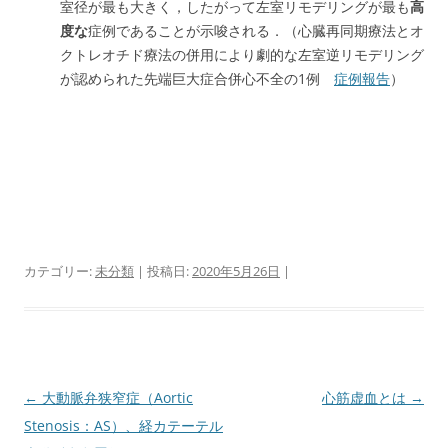
室径が最も大きく，したがって左室リモデリングが最も
高
度な
症例であることが示唆される．（心臓再同期療法とオ
クトレオチド療法の併用により劇的な左室逆リモデリング
が認められた先端巨大症合併心不全の1例
症例報告
）
カテゴリー:
未分類
| 投稿日:
2020年5月26日
|
投
←
大動脈弁狭窄症（Aortic
心筋虚血とは
→
稿
Stenosis：AS）、経カテーテル