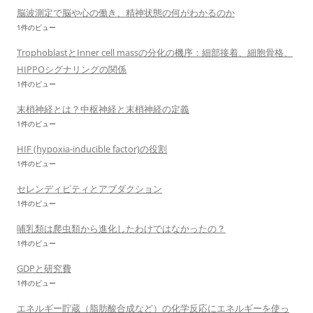
脳波測定で脳や心の働き、精神状態の何がわかるのか
1件のビュー
TrophoblastとInner cell massの分化の機序：細部接着、細胞骨格、
HIPPOシグナリングの関係
1件のビュー
末梢神経とは？中枢神経と末梢神経の定義
1件のビュー
HIF (hypoxia-inducible factor)の役割
1件のビュー
セレンディピティとアブダクション
1件のビュー
哺乳類は爬虫類から進化したわけではなかったの？
1件のビュー
GDPと研究費
1件のビュー
エネルギー貯蔵（脂肪酸合成など）の化学反応にエネルギーを使っ