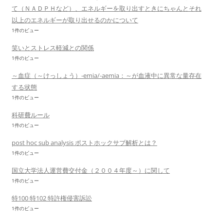
て（ＮＡＤＰＨなど）、エネルギーを取り出すときにちゃんとそれ
以上のエネルギーが取り出せるのかについて
1件のビュー
笑いとストレス軽減との関係
1件のビュー
～血症（～けっしょう）-emia/-aemia：～が血液中に異常な量存在
する状態
1件のビュー
科研費ルール
1件のビュー
post hoc sub analysis ポストホックサブ解析とは？
1件のビュー
国立大学法人運営費交付金（２００４年度～）に関して
1件のビュー
特100 特102 特許権侵害訴訟
1件のビュー