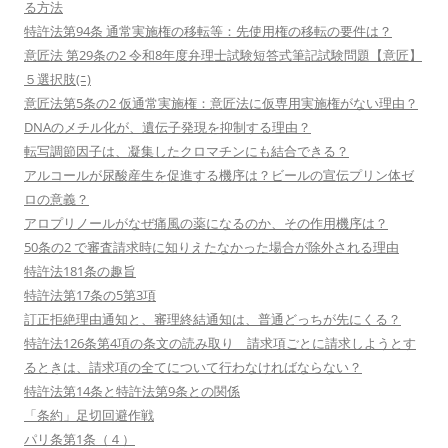
る方法
特許法第94条 通常実施権の移転等：先使用権の移転の要件は？
意匠法 第29条の2 令和8年度弁理士試験短答式筆記試験問題【意匠】
５選択肢(ﾆ)
意匠法第5条の2 仮通常実施権：意匠法に仮専用実施権がない理由？
DNAのメチル化が、遺伝子発現を抑制する理由？
転写調節因子は、凝集したクロマチンにも結合できる？
アルコールが尿酸産生を促進する機序は？ビールの宣伝プリン体ゼ
ロの意義？
アロプリノールがなぜ痛風の薬になるのか、その作用機序は？
50条の2 で審査請求時に知りえたなかった場合が除外される理由
特許法181条の趣旨
特許法第17条の5第3項
訂正拒絶理由通知と、審理終結通知は、普通どっちが先にくる？
特許法126条第4項の条文の読み取り 請求項ごとに請求しようとす
るときは、請求項の全てについて行わなければならない？
特許法第14条と特許法第9条との関係
「条約」足切回避作戦
パリ条第1条（４）