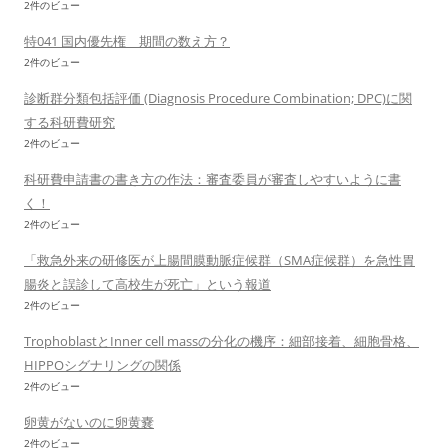
2件のビュー
特041 国内優先権 期間の数え方？
2件のビュー
診断群分類包括評価 (Diagnosis Procedure Combination; DPC)に関
する科研費研究
2件のビュー
科研費申請書の書き方の作法：審査委員が審査しやすいように書
く！
2件のビュー
「救急外来の研修医が上腸間膜動脈症候群（SMA症候群）を急性胃
腸炎と誤診して高校生が死亡」という報道
2件のビュー
TrophoblastとInner cell massの分化の機序：細部接着、細胞骨格、
HIPPOシグナリングの関係
2件のビュー
卵黄がないのに卵黄嚢
2件のビュー