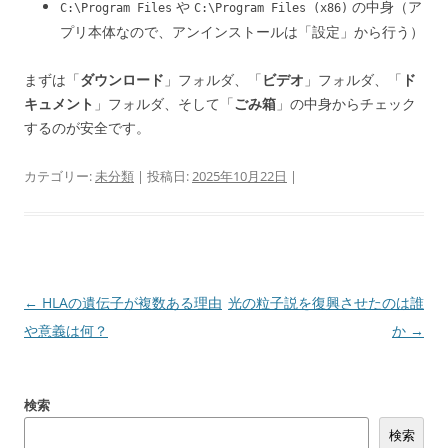
や
の中身（ア
C:\Program Files
C:\Program Files (x86)
プリ本体なので、アンインストールは「設定」から行う）
まずは「
ダウンロード
」フォルダ、「
ビデオ
」フォルダ、「
ド
キュメント
」フォルダ、そして「
ごみ箱
」の中身からチェック
するのが安全です。
カテゴリー:
未分類
| 投稿日:
2025年10月22日
|
投
←
HLAの遺伝子が複数ある理由
光の粒子説を復興させたのは誰
稿
や意義は何？
か
→
ナ
ビ
検索
ゲ
検索
ー