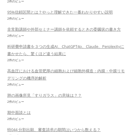
2件のビュー
95%信頼区間とは？やっと理解できた一番わかりやすい説明
2件のビュー
非常勤講師や外部セミナー講師を依頼するときの委嘱状の書き方
2件のビュー
科研費申請書を３つの生成AI、ChatGPT4o、Claude、Perplexityに
書かせたら、驚くほど違う結果に
2件のビュー
高血圧における血管肥厚の細胞および細胞外構造：内膜・中膜リモ
デリングの機序的解析
2件のビュー
肺の画像所見「すりガラス」の意味は？？
2件のビュー
期中面談とは
2件のビュー
特044 分割出願、審査請求の期間はいつから数える？