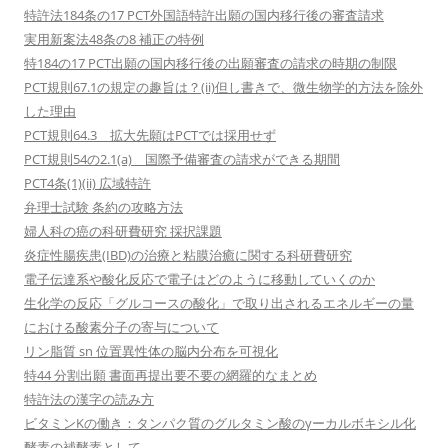
特許法184条の17 PCT外国語特許出願の国内移行後の審査請求
実用新案法48条の8 補正の特例
特184の17 PCT出願の国内移行後の出願審査の請求の時期の制限
PCT規則67.1の規定の趣旨は？(ii)但し書きで、微生物学的方法を除外
した理由
PCT規則64.3 拡大先願はPCTでは採用せず
PCT規則54の2.1(a) 国際予備審査の請求ができる期間
PCT4条(1)(ii) 広域特許
弁理士試験 条約の攻略方法
婦人科の癌の科研費研究 採択課題
炎症性腸疾患(IBD)の治療と粘膜治癒に関する科研費研究
電子伝達系や酸化反応で電子はどのように移動していくのか
生化学の反応「グルコースの酸化」で取り出されるエネルギーの量
における酸素分子の寄与について
リン脂質 sn 位置異性体の脳内分布を可視化
特44 分割出願 書面再提出要不要の網羅的なまとめ
特許法の漢字の読み方
ビタミンKの働き：タンパク質のグルタミン酸のγーカルボキシル化
酵素の補酵素として