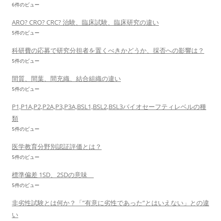
6件のビュー
ARO? CRO? CRC? 治験、臨床試験、臨床研究の違い
5件のビュー
科研費の応募で研究分担者を置くべきかどうか、採否への影響は？
5件のビュー
間質、間葉、間充織、結合組織の違い
5件のビュー
P1,P1A,P2,P2A,P3,P3A,BSL1,BSL2,BSL3バイオセーフティレベルの種
類
5件のビュー
医学教育分野別認証評価とは？
5件のビュー
標準偏差 1SD、2SDの意味
5件のビュー
非劣性試験とは何か？「”有意に劣性であった”とはいえない」との違
い