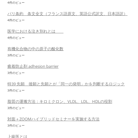
4件のビュー
パリ条約 条文全文（フランス語原文、英語公式訳文、日本語訳）
4件のビュー
医学における泣き別れとは
4件のビュー
有機化合物の中の原子の酸化数
3件のビュー
癒着防止剤 adhesion barrier
3件のビュー
特39 先願 後願と先願とが「同一の発明」かを判断するロジック
3件のビュー
脂質の運搬方法：キロミクロン、VLDL、LDL、HDLの役割
3件のビュー
対面＋ZOOMハイブリッドセミナーを実施する方法
3件のビュー
上級医とは