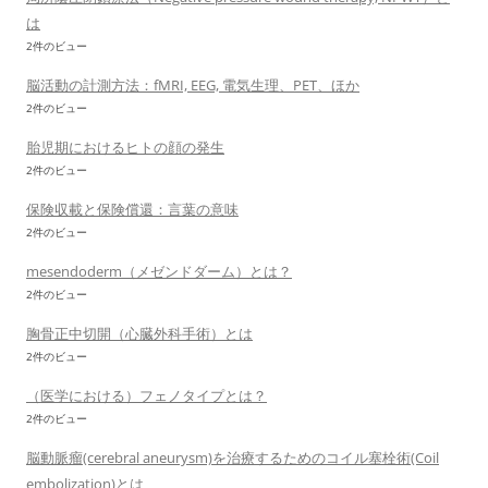
は
2件のビュー
脳活動の計測方法：fMRI, EEG, 電気生理、PET、ほか
2件のビュー
胎児期におけるヒトの顔の発生
2件のビュー
保険収載と保険償還：言葉の意味
2件のビュー
mesendoderm（メゼンドダーム）とは？
2件のビュー
胸骨正中切開（心臓外科手術）とは
2件のビュー
（医学における）フェノタイプとは？
2件のビュー
脳動脈瘤(cerebral aneurysm)を治療するためのコイル塞栓術(Coil
embolization)とは