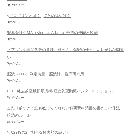
3件のビュー
γグロブリンとは？Ig Gとの違いは？
3件のビュー
製薬会社のMA（Medical Affairs）部門の機能と役割
3件のビュー
ピアソンの相関係数の意味、求め方、解釈の仕方、ありがちな間違
い
3件のビュー
脳波（EEG）測定装置（脳波計）臨床研究用
3件のビュー
PCI（経皮的冠動脈形成術/経皮的冠動脈インターベンション）
3件のビュー
当たり前すぎて誰も教えてくれない科研費申請書の書き方の作法、
暗黙のルール
3件のビュー
特038条の3（相当な損害額の認定）