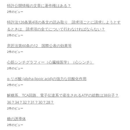
特許公開情報の文章に著作権はある？
2件のビュー
特許法126条第4項の条文の読み取り 請求項ごとに請求しようとす
るときは、請求項の全てについて行わなければならない？
2件のビュー
意匠法第60条の12 国際公表の効果等
2件のビュー
心筋シンチグラフィー（心臓核医学）（心シンチ）
2件のビュー
α-リポ酸 (alpha-lipoic acid)の強力な抗酸化作用
2件のビュー
解糖系、TCA回路、電子伝達系で産生されるATPの総数は38分子？
36？34？32？31？30？28？
2件のビュー
糖の誘導体
2件のビュー