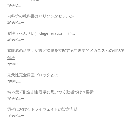
2件のビュー
内科学の教科書はハリソンかセシルか
2件のビュー
変性（へんせい） degeneration とは
2件のビュー
満腹感の科学：空腹と満腹を支配する生理学的メカニズムの包括的
解析
2件のビュー
先天性完全房室ブロックとは
2件のビュー
特29第2項 進歩性 容易に思いつく動機づけ４要素
2件のビュー
透析におけるドライウェイトの設定方法
1件のビュー