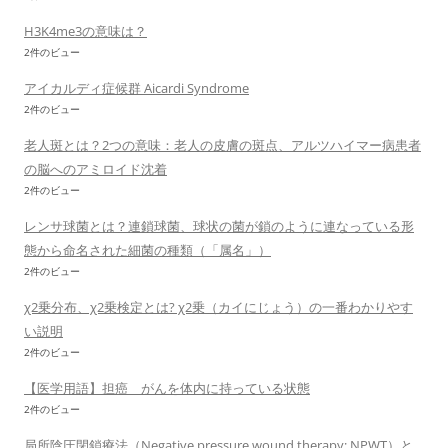
H3K4me3の意味は？
2件のビュー
アイカルディ症候群 Aicardi Syndrome
2件のビュー
老人斑とは？2つの意味：老人の皮膚の斑点、アルツハイマー病患者
の脳へのアミロイド沈着
2件のビュー
レンサ球菌とは？連鎖球菌、球状の菌が鎖のように連なっている形
態から命名された細菌の種類（「属名」）
2件のビュー
χ2乗分布、χ2乗検定とは? χ2乗（カイにじょう）の一番わかりやす
い説明
2件のビュー
【医学用語】担癌 がんを体内に持っている状態
2件のビュー
局所陰圧閉鎖療法（Negative pressure wound therapy; NPWT）と