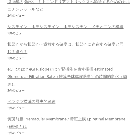
脂肪酸のβ酸化、ミトコンドリアマトリックスへ輸送するためのカル
ニチンシャトルなど
2件のビュー
システイン、ホモシステイン、ホモシスチン、メチオニンの構造
2件のビュー
状態ｎから状態ｎへ遷移する確率は、状態ｎに存在する確率と同
じ？違う？
2件のビュー
eGFRとは？eGFR slopeとは？腎機能を表す指標 estimated
Glomerular Filtration Rate（推算糸球体濾過量）の時間的変化（傾
き）
2件のビュー
ペラグラ撲滅の歴史的経緯
2件のビュー
黄斑前膜 Premacular Membrane / 黄斑上膜 Epiretinal Membrane
(ERM) とは
2件のビュー