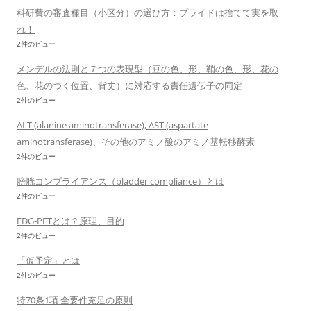
科研費の審査種目（小区分）の選び方：プライドは捨てて実を取
れ！
2件のビュー
メンデルの法則と７つの表現型（豆の色、形、鞘の色、形、花の
色、花のつく位置、背丈）に対応する責任遺伝子の同定
2件のビュー
ALT (alanine aminotransferase), AST (aspartate
aminotransferase)、その他のアミノ酸のアミノ基転移酵素
2件のビュー
膀胱コンプライアンス（bladder compliance）とは
2件のビュー
FDG-PETとは？原理、目的
2件のビュー
「仮予定」とは
2件のビュー
特70条1項 全要件充足の原則