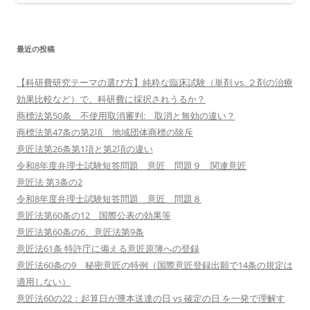
最近の投稿
【科研費研究テーマの選び方】純粋な臨床試験（単剤 vs. ２剤の治療
効果比較など）で、科研費に採択されうるか？
商標法第50条 不使用取消審判: 取消と無効の違い？
商標法第47条の第2項 地域団体商標の除斥
意匠法第26条第1項と第2項の違い
令和8年度弁理士試験短答問題 意匠 問題９ 関連意匠
意匠法 第3条の2
令和8年度弁理士試験短答問題 意匠 問題８
意匠法第60条の12 国際公表の効果等
意匠法第60条の6、意匠法第9条
意匠法61条 特許庁に備える意匠原簿への登録
意匠法60条の9 秘密意匠の特例（国際意匠登録出願で14条の規定は
適用しない）
意匠法60の22：起算日が謄本送達の日 vs 確定の日 を一発で理解す