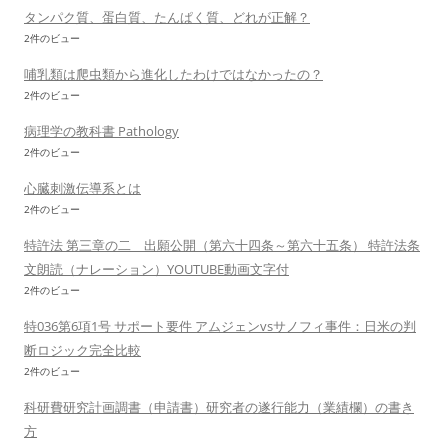
タンパク質、蛋白質、たんぱく質、どれが正解？
2件のビュー
哺乳類は爬虫類から進化したわけではなかったの？
2件のビュー
病理学の教科書 Pathology
2件のビュー
心臓刺激伝導系とは
2件のビュー
特許法 第三章の二 出願公開（第六十四条～第六十五条） 特許法条
文朗読（ナレーション）YOUTUBE動画文字付
2件のビュー
特036第6項1号 サポート要件 アムジェンvsサノフィ事件：日米の判
断ロジック完全比較
2件のビュー
科研費研究計画調書（申請書）研究者の遂行能力（業績欄）の書き
方