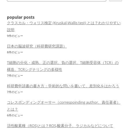
シ
ョ
popular posts
ン
クラスカル・ウォリス検定 (Kruskal-Wallis test) とは？わかりやすい
説明
9件のビュー
日本の脳波研究（科研費研究課題）
8件のビュー
T細胞の分化・成熟、正の選択、負の選択、T細胞受容体（TCR）の
構造、TCRシグナリングの多様性
7件のビュー
科研費申請書の書き方：学術的な問いを書いて、差別化をはかろう
7件のビュー
コレスポンディングオーサー（correspoinding author、責任著者）
とは？
6件のビュー
活性酸素種（ROS)とは？ROS,酸素分子、ラジカルなどについて