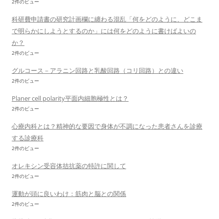
2件のビュー
科研費申請書の研究計画欄に纏わる混乱「何をどのように、どこま
で明らかにしようとするのか」には何をどのように書けばよいの
か？
2件のビュー
グルコース－アラニン回路と乳酸回路（コリ回路）との違い
2件のビュー
Planer cell polarity平面内細胞極性とは？
2件のビュー
心療内科とは？精神的な要因で身体が不調になった患者さんを診療
する診療科
2件のビュー
オレキシン受容体拮抗薬の特許に関して
2件のビュー
運動が頭に良いわけ：筋肉と脳との関係
2件のビュー