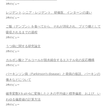
3件のビュー
レジデント,シニア・レジデント、研修医、インターンの違い
2件のビュー
ご飯（デンプン）を食べてから、それが消化され、ブドウ糖として
吸収されるまでの過程
2件のビュー
うつ病に関する研究論文
2件のビュー
カルボン酸とアルコールが脱水縮合するエステル化の反応機構
2件のビュー
パーキンソン病（Parkinson’s disease）と発病の仮説、パーキンの
働きなどについて
2件のビュー
確率変数XをaX+bに変換したときの平均値と標準偏差、および、い
わゆる偏差値の計算方法
2件のビュー