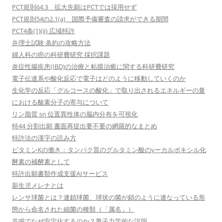
PCT規則64.3 拡大先願はPCTでは採用せず
PCT規則54の2.1(a) 国際予備審査の請求ができる期間
PCT4条(1)(ii) 広域特許
弁理士試験 条約の攻略方法
婦人科の癌の科研費研究 採択課題
炎症性腸疾患(IBD)の治療と粘膜治癒に関する科研費研究
電子伝達系や酸化反応で電子はどのように移動していくのか
生化学の反応「グルコースの酸化」で取り出されるエネルギーの量
における酸素分子の寄与について
リン脂質 sn 位置異性体の脳内分布を可視化
特44 分割出願 書面再提出要不要の網羅的なまとめ
特許法の漢字の読み方
ビタミンKの働き：タンパク質のグルタミン酸のγーカルボキシル化
酵素の補酵素として
特許出願書類作成支援AIサービス
新生児メレナとは
レンサ球菌とは？連鎖球菌、球状の菌が鎖のように連なっている形
態から命名された細菌の種類（「属名」）
共鳴でなぜ安定化するのか？量子力学的な説明