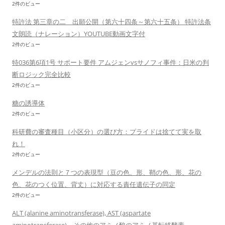
2件のビュー
特許法 第三章の二 出願公開（第六十四条～第六十五条） 特許法条
文朗読（ナレーション）YOUTUBE動画文字付
2件のビュー
特036第6項1号 サポート要件 アムジェンvsサノフィ事件：日米の判
断ロジック完全比較
2件のビュー
糖の誘導体
2件のビュー
科研費の審査種目（小区分）の選び方：プライドは捨てて実を取
れ！
2件のビュー
メンデルの法則と７つの表現型（豆の色、形、鞘の色、形、花の
色、花のつく位置、背丈）に対応する責任遺伝子の同定
2件のビュー
ALT (alanine aminotransferase), AST (aspartate