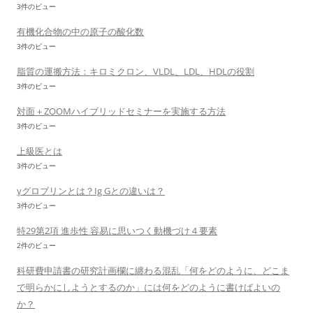
3件のビュー
有機化合物の中の原子の酸化数
3件のビュー
脂質の運搬方法：キロミクロン、VLDL、LDL、HDLの役割
3件のビュー
対面＋ZOOMハイブリッドセミナーを実施する方法
3件のビュー
上級医とは
3件のビュー
γグロブリンとは？Ig Gとの違いは？
3件のビュー
特29第2項 進歩性 容易に思いつく動機づけ４要素
2件のビュー
科研費申請書の研究計画欄に纏わる混乱「何をどのように、どこま
で明らかにしようとするのか」には何をどのように書けばよいの
か？