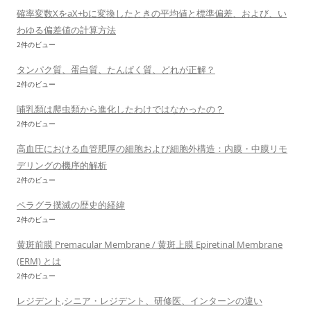
確率変数XをaX+bに変換したときの平均値と標準偏差、および、い
わゆる偏差値の計算方法
2件のビュー
タンパク質、蛋白質、たんぱく質、どれが正解？
2件のビュー
哺乳類は爬虫類から進化したわけではなかったの？
2件のビュー
高血圧における血管肥厚の細胞および細胞外構造：内膜・中膜リモ
デリングの機序的解析
2件のビュー
ペラグラ撲滅の歴史的経緯
2件のビュー
黄斑前膜 Premacular Membrane / 黄斑上膜 Epiretinal Membrane
(ERM) とは
2件のビュー
レジデント,シニア・レジデント、研修医、インターンの違い