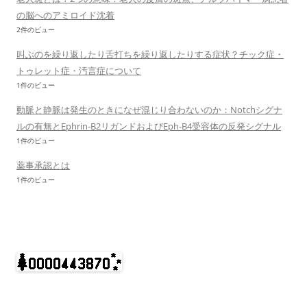
の脳へのアミロイド沈着
2件のビュー
叫ぶのを繰り返したり舌打ちを繰り返したりする症状？チック症・
トゥレット症・汚言症について
1件のビュー
動脈と静脈は発生のときになぜ混じり合わないのか：Notchシグナ
ルの有無とEphrin-B2リガンドおよびEph-B4受容体の反発シグナル
1件のビュー
薬事承認とは
1件のビュー