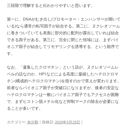
三段階で理解すると伝わかりやすいと思います。
第一に、DNAがむき出し(プロモーター・エンハンサーが開いて
いる)なら通常の転写因子が結合する。第二に、ヌクレオソーム
に巻きついていても表面に部分的に配列が露出していれば結合
できる因子がある。第三に、完全に閉じた領域には、まずパイ
オニア因子が結合してリモデリングを誘導する、という順序で
す。
なお、「凝集したクロマチン」という語が、ヌクレオソームレ
ベルの話なのか、HP1などによる高度に凝縮したヘテロクロマ
チン(構成的ヘテロクロマチン)を指すのかで答えが変わります。
前者ならパイオニア因子が突破口になりますが、後者の安定な
ヘテロクロマチンは一般にパイオニア因子でもアクセスが困難
で、まずヒストン脱メチル化など抑制マークの除去が必要にな
ることが多いです。
カテゴリー:
未分類
| 投稿日:
2026年5月25日
|