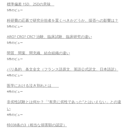
標準偏差 1SD、2SDの意味
5件のビュー
科研費の応募で研究分担者を置くべきかどうか、採否への影響は？
5件のビュー
ARO? CRO? CRC? 治験、臨床試験、臨床研究の違い
5件のビュー
間質、間葉、間充織、結合組織の違い
5件のビュー
パリ条約 条文全文（フランス語原文、英語公式訳文、日本語訳）
4件のビュー
医学における泣き別れとは
4件のビュー
非劣性試験とは何か？「”有意に劣性であった”とはいえない」との違
い
4件のビュー
特038条の3（相当な損害額の認定）