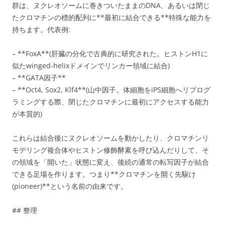
群は、ヌクレオソームに巻きついたままのDNA、あるいは閉じ
たクロマチンの標的配列に**最初に結合できる**特殊な能力を
持ちます。代表例:
– **FoxA**(肝臓の分化で古典的に研究された。ヒストンH1に
似たwinged-helixドメインでリンカー領域に結合)
– **GATA因子**
– **Oct4, Sox2, Klf4**(山中因子。体細胞をiPS細胞へリプログ
ラミングする際、閉じたクロマチンに最初にアクセスする能力
が本質的)
これらは結合後にヌクレオソームを動かしたり、クロマチンリ
モデリング複合体やヒストン修飾酵素を呼び込んだりして、そ
の領域を「開いた」状態に変え、後続の通常の転写因子が結合
できる足場を作ります。つまり**クロマチンを開く先駆け
(pioneer)**という名前の由来です。
## 整理