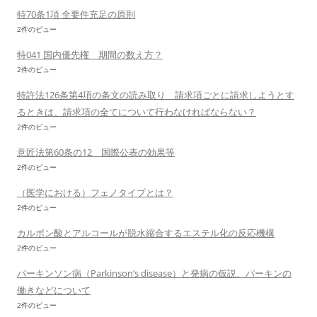
特70条1項 全要件充足の原則
2件のビュー
特041 国内優先権 期間の数え方？
2件のビュー
特許法126条第4項の条文の読み取り 請求項ごとに請求しようとす
るときは、請求項の全てについて行わなければならない？
2件のビュー
意匠法第60条の12 国際公表の効果等
2件のビュー
（医学における）フェノタイプとは？
2件のビュー
カルボン酸とアルコールが脱水縮合するエステル化の反応機構
2件のビュー
パーキンソン病（Parkinson’s disease）と発病の仮説、パーキンの
働きなどについて
2件のビュー