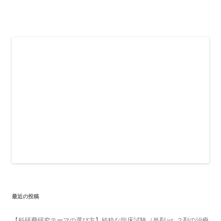
最近の投稿
【科研費研究テーマの選び方】純粋な臨床試験（単剤 vs. ２剤の治療