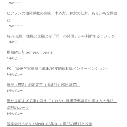
3件のビュー
ピアソンの相関係数の意味、求め方、解釈の仕方、ありがちな間違
い
3件のビュー
特39 先願 後願と先願とが「同一の発明」かを判断するロジック
3件のビュー
癒着防止剤 adhesion barrier
3件のビュー
PCI（経皮的冠動脈形成術/経皮的冠動脈インターベンション）
3件のビュー
脳波（EEG）測定装置（脳波計）臨床研究用
3件のビュー
当たり前すぎて誰も教えてくれない科研費申請書の書き方の作法、
暗黙のルール
3件のビュー
製薬会社のMA（Medical Affairs）部門の機能と役割