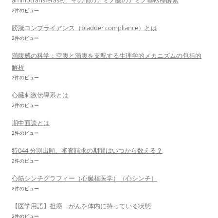
aminotransferase)、その他のアミノ酸のアミノ基転移酵素
2件のビュー
膀胱コンプライアンス（bladder compliance）とは
2件のビュー
満腹感の科学：空腹と満腹を支配する生理学的メカニズムの包括的
解析
2件のビュー
心臓刺激伝導系とは
2件のビュー
期中面談とは
2件のビュー
特044 分割出願、審査請求の期間はいつから数える？
2件のビュー
心筋シンチグラフィー（心臓核医学）（心シンチ）
2件のビュー
【医学用語】担癌 がんを体内に持っている状態
2件のビュー