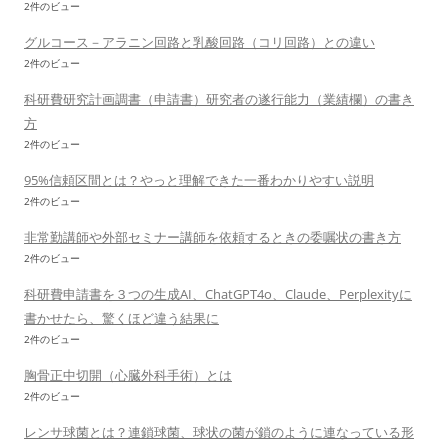
2件のビュー
グルコース－アラニン回路と乳酸回路（コリ回路）との違い
2件のビュー
科研費研究計画調書（申請書）研究者の遂行能力（業績欄）の書き
方
2件のビュー
95%信頼区間とは？やっと理解できた一番わかりやすい説明
2件のビュー
非常勤講師や外部セミナー講師を依頼するときの委嘱状の書き方
2件のビュー
科研費申請書を３つの生成AI、ChatGPT4o、Claude、Perplexityに
書かせたら、驚くほど違う結果に
2件のビュー
胸骨正中切開（心臓外科手術）とは
2件のビュー
レンサ球菌とは？連鎖球菌、球状の菌が鎖のように連なっている形