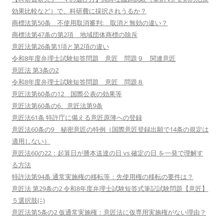
効果比較など）で、科研費に採択されうるか？
商標法第50条 不使用取消審判: 取消と無効の違い？
商標法第47条の第2項 地域団体商標の除斥
意匠法第26条第1項と第2項の違い
令和8年度弁理士試験短答問題 意匠 問題９ 関連意匠
意匠法 第3条の2
令和8年度弁理士試験短答問題 意匠 問題８
意匠法第60条の12 国際公表の効果等
意匠法第60条の6、意匠法第9条
意匠法61条 特許庁に備える意匠原簿への登録
意匠法60条の9 秘密意匠の特例（国際意匠登録出願で14条の規定は
適用しない）
意匠法60の22：起算日が謄本送達の日 vs 確定の日 を一発で理解す
る方法
特許法第94条 通常実施権の移転等：先使用権の移転の要件は？
意匠法 第29条の2 令和8年度弁理士試験短答式筆記試験問題【意匠】
５選択肢(ﾆ)
意匠法第5条の2 仮通常実施権：意匠法に仮専用実施権がない理由？