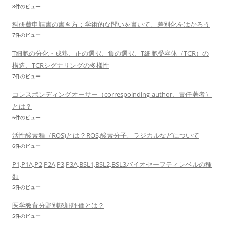
8件のビュー
科研費申請書の書き方：学術的な問いを書いて、差別化をはかろう
7件のビュー
T細胞の分化・成熟、正の選択、負の選択、T細胞受容体（TCR）の
構造、TCRシグナリングの多様性
7件のビュー
コレスポンディングオーサー（correspoinding author、責任著者）
とは？
6件のビュー
活性酸素種（ROS)とは？ROS,酸素分子、ラジカルなどについて
6件のビュー
P1,P1A,P2,P2A,P3,P3A,BSL1,BSL2,BSL3バイオセーフティレベルの種
類
5件のビュー
医学教育分野別認証評価とは？
5件のビュー