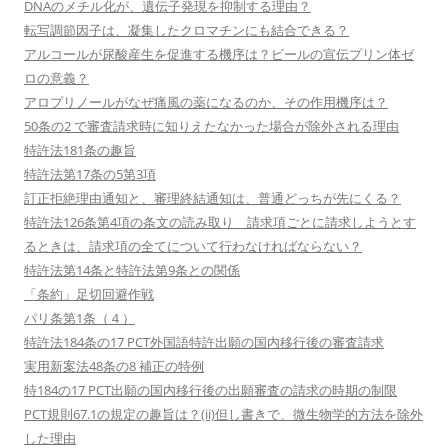
DNAのメチル化が、遺伝子発現を抑制する理由？
転写調節因子は、凝集したクロマチンにも結合できる？
アルコールが尿酸産生を促進する機序は？ビールの宣伝プリン体ゼ
ロの意義？
アロプリノールがなぜ痛風の薬になるのか、その作用機序は？
50条の2 で審査請求時に知りえたなかった場合が除外される理由
特許法181条の趣旨
特許法第17条の5第3項
訂正拒絶理由通知と、審理終結通知は、普通どっちが先にくる？
特許法126条第4項の条文の読み取り 請求項ごとに請求しようとす
るときは、請求項の全てについて行わなければならない？
特許法第14条と特許法第9条との関係
「条約」足切回避作戦
パリ条第1条（４）
特許法184条の17 PCT外国語特許出願の国内移行後の審査請求
実用新案法48条の8 補正の特例
特184の17 PCT出願の国内移行後の出願審査の請求の時期の制限
PCT規則67.1の規定の趣旨は？(ii)但し書きで、微生物学的方法を除外
した理由