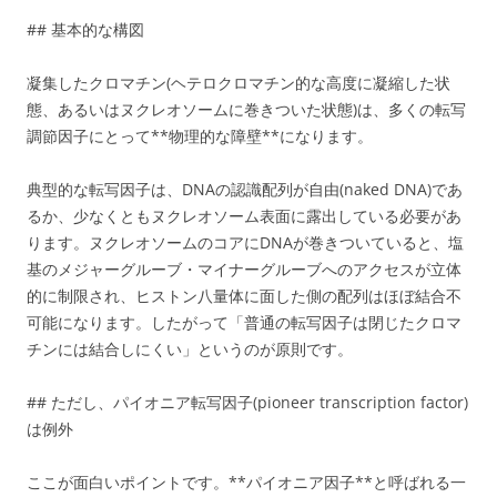
## 基本的な構図
凝集したクロマチン(ヘテロクロマチン的な高度に凝縮した状
態、あるいはヌクレオソームに巻きついた状態)は、多くの転写
調節因子にとって**物理的な障壁**になります。
典型的な転写因子は、DNAの認識配列が自由(naked DNA)であ
るか、少なくともヌクレオソーム表面に露出している必要があ
ります。ヌクレオソームのコアにDNAが巻きついていると、塩
基のメジャーグルーブ・マイナーグルーブへのアクセスが立体
的に制限され、ヒストン八量体に面した側の配列はほぼ結合不
可能になります。したがって「普通の転写因子は閉じたクロマ
チンには結合しにくい」というのが原則です。
## ただし、パイオニア転写因子(pioneer transcription factor)
は例外
ここが面白いポイントです。**パイオニア因子**と呼ばれる一