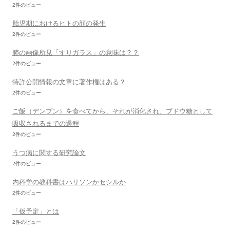
2件のビュー
胎児期におけるヒトの顔の発生
2件のビュー
肺の画像所見「すりガラス」の意味は？？
2件のビュー
特許公開情報の文章に著作権はある？
2件のビュー
ご飯（デンプン）を食べてから、それが消化され、ブドウ糖として
吸収されるまでの過程
2件のビュー
うつ病に関する研究論文
2件のビュー
内科学の教科書はハリソンかセシルか
2件のビュー
「仮予定」とは
2件のビュー