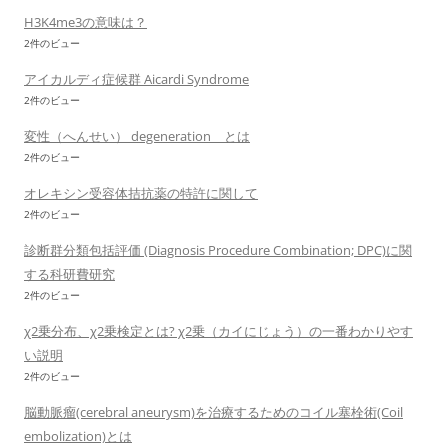
H3K4me3の意味は？
2件のビュー
アイカルディ症候群 Aicardi Syndrome
2件のビュー
変性（へんせい） degeneration とは
2件のビュー
オレキシン受容体拮抗薬の特許に関して
2件のビュー
診断群分類包括評価 (Diagnosis Procedure Combination; DPC)に関
する科研費研究
2件のビュー
χ2乗分布、χ2乗検定とは? χ2乗（カイにじょう）の一番わかりやす
い説明
2件のビュー
脳動脈瘤(cerebral aneurysm)を治療するためのコイル塞栓術(Coil
embolization)とは