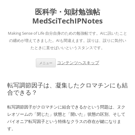
医科学・知財勉強帖
MedSciTechIPNotes
Making Sense of Life 自分自身のための勉強帖です。AIに訊いたこと
の纏めが増えてきました。AIも間違えます。誤りは、誤りに気付い
たときに直せばいいというスタンスです。
コンテンツへスキップ
メニュー
転写調節因子は、凝集したクロマチンにも結
合できる？
転写調節因子がクロマチンに結合できるかという問題は、ヌク
レオソームの「閉じた」状態と「開いた」状態の区別、そして
パイオニア転写因子という特殊なクラスの存在が鍵になりま
す。