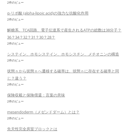
2件のビュー
α-リポ酸 (alpha-lipoic acid)の強力な抗酸化作用
2件のビュー
解糖系、TCA回路、電子伝達系で産生されるATPの総数は38分子？
36？34？32？31？30？28？
2件のビュー
システイン、ホモシステイン、ホモシスチン、メチオニンの構造
2件のビュー
状態ｎから状態ｎへ遷移する確率は、状態ｎに存在する確率と同
じ？違う？
2件のビュー
保険収載と保険償還：言葉の意味
2件のビュー
mesendoderm（メゼンドダーム）とは？
2件のビュー
先天性完全房室ブロックとは