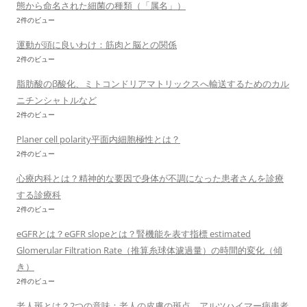
態から命名された細菌の種類（「属名」）
2件のビュー
運動が頭に良いわけ：筋肉と脳との関係
2件のビュー
脂肪酸のβ酸化、ミトコンドリアマトリックスへ輸送するためのカル
ニチンシャトルなど
2件のビュー
Planer cell polarity平面内細胞極性とは？
2件のビュー
心療内科とは？精神的な要因で身体が不調になった患者さんを診療
する診療科
2件のビュー
eGFRとは？eGFR slopeとは？腎機能を表す指標 estimated
Glomerular Filtration Rate（推算糸球体濾過量）の時間的変化（傾
き）
2件のビュー
老人斑とは？2つの意味：老人の皮膚の斑点、アルツハイマー病患者