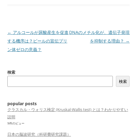
投
←
アルコールが尿酸産生を促進
DNAのメチル化が、遺伝子発現
稿
する機序は？ビールの宣伝プリ
を抑制する理由？
→
ナ
ン体ゼロの意義？
ビ
ゲ
検索
ー
検索
シ
ョ
ン
popular posts
クラスカル・ウォリス検定 (Kruskal-Wallis test) とは？わかりやすい
説明
9件のビュー
日本の脳波研究（科研費研究課題）