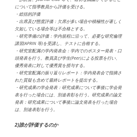
について指導教員から評価を受ける。
・総括的評価
・出席及び態度評価：欠席が多い場合や積極性が著しく
欠如している場合等は不合格とする。
・研究準備の評価：学内規程に沿って、必要な研究倫理
講習(APRIN 等)を受講し、テストに合格する。
・研究室配属の学内発表会：学内でのポスター発表・口
頭発表を行う。教員及び学生(Peer)による投票を行い、
優秀発表に対して優秀賞を授与する。
・研究室配属の振り返りレポート：学内発表会で指摘さ
れた質疑も含めて最終レポートを提出する。
・研究成果の学会発表：研究成果について事後に学会発
表を行った場合には、別途表彰を行う。研究成果の論文
発表：研究成果について事後に論文発表を行った場合
は、別途表彰を行う。
2)誰が評価するのか