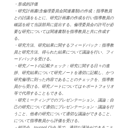
・形成的評価
・研究計画書(含倫理委員会関連書類)の作成：指導教員
との討議をもとに、研究計画書の作成を行い指導教員の
確認を経て当該部局に提出する。倫理委員会の許可が必
要な研究については関連書類を指導教員と共に作成す
る。
・研究方法、研究結果に関するフィードバック：指導教
員と研究方法、得られた結果について議論を行い、フィ
ードバックを受ける。
・研究ノートの記載チェック：研究に関する日々の進
捗、研究結果について研究ノートを適切に記載し、かつ
研究倫理に則った内容であることのチェックを、指導教
員から受ける。研究ノートについては e-ポートフォリオ
等で代用することもできる。
・研究ミーティングでのプレゼンテーション、議論：自
己の研究について適切にプレゼンテーション・議論を行
うこと、他者の研究について適切な議論ができること、
について指導教員から評価を受ける。
・抄読会、Journal Club 等で、適切な議論ができること