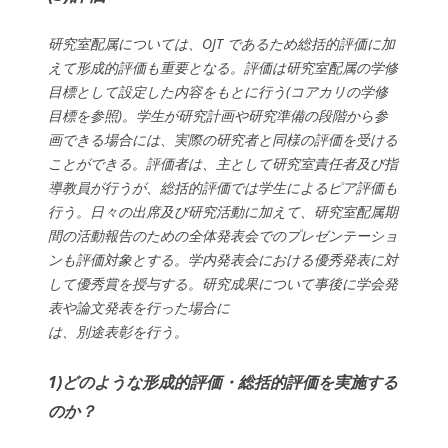
研究室配属については、OJT であるため総括的評価に加
えて形成的評価も重要となる。評価は研究室配属の学修
目標として設定した内容をもとに行う(コアカリの学修
目標を参照)。学生が研究計画や研究準備の段階から参
画できる場合には、実際の研究者と同様の評価を受ける
ことができる。評価者は、主として研究室責任者及び指
導教員が行うが、総括的評価では学生によるピア評価も
行う。日々の出席及び研究活動に加えて、研究室配属期
間の活動報告のための全体発表会でのプレゼンテーショ
ンも評価対象とする。学内発表会における優秀発表に対
して優秀賞を授与する。研究成果について事後に学会発
表や論文発表を行った場合に
は、別途表彰を行う。
1)どのような形成的評価・総括的評価を実施する
のか？