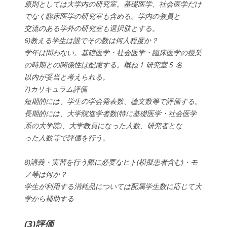
原則としては大学内の研究室。基礎医学、社会医学だけ
でなく臨床医学の研究室も含める。学内の教員と
交流のある学外の研究室も選択肢とする。
6)教える学生は誰でその数は何人程度か？
学年は問わない。基礎医学・社会医学・臨床医学の授業
の時期との関係性は配慮する。概ね 1 研究室 5 名
以内が妥当と考えられる。
7)カリキュラム評価
短期的には、学生の学会発表数、論文数等で評価する。
長期的には、大学院進学者数(特に基礎医学・社会医学
系の大学院)、大学教員になった人数、研究者とな
った人数等で評価を行う。
8)講義・実習を行う際に必要なヒト(模擬患者含む)・モ
ノ等は何か？
学生が利用する消耗品については配属学生数に応じて大
学から補助する
(3)評価