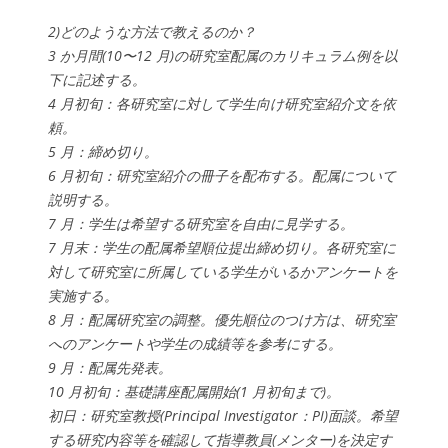
2)どのような方法で教えるのか？
3 か月間(10〜12 月)の研究室配属のカリキュラム例を以
下に記述する。
4 月初旬：各研究室に対して学生向け研究室紹介文を依
頼。
5 月：締め切り。
6 月初旬：研究室紹介の冊子を配布する。配属について
説明する。
7 月：学生は希望する研究室を自由に見学する。
7 月末：学生の配属希望順位提出締め切り。各研究室に
対して研究室に所属している学生がいるかアンケートを
実施する。
8 月：配属研究室の調整。優先順位のつけ方は、研究室
へのアンケートや学生の成績等を参考にする。
9 月：配属先発表。
10 月初旬：基礎講座配属開始(1 月初旬まで)。
初日：研究室教授(Principal Investigator：PI)面談。希望
する研究内容等を確認して指導教員(メンター)を決定す