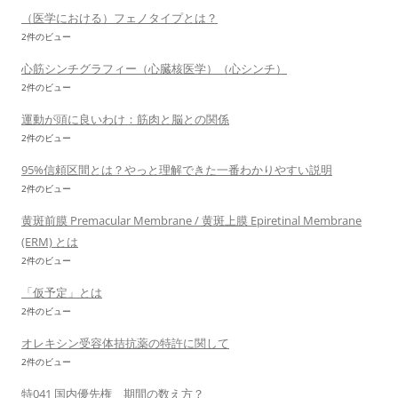
（医学における）フェノタイプとは？
2件のビュー
心筋シンチグラフィー（心臓核医学）（心シンチ）
2件のビュー
運動が頭に良いわけ：筋肉と脳との関係
2件のビュー
95%信頼区間とは？やっと理解できた一番わかりやすい説明
2件のビュー
黄斑前膜 Premacular Membrane / 黄斑上膜 Epiretinal Membrane
(ERM) とは
2件のビュー
「仮予定」とは
2件のビュー
オレキシン受容体拮抗薬の特許に関して
2件のビュー
特041 国内優先権 期間の数え方？