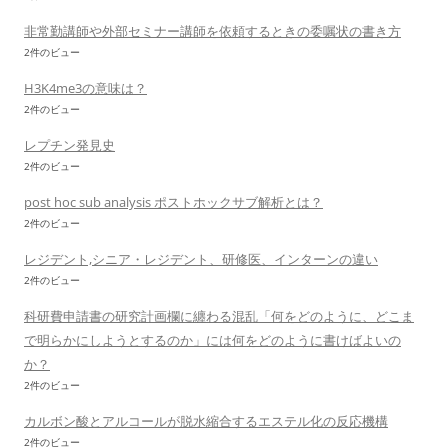
非常勤講師や外部セミナー講師を依頼するときの委嘱状の書き方
2件のビュー
H3K4me3の意味は？
2件のビュー
レプチン発見史
2件のビュー
post hoc sub analysis ポストホックサブ解析とは？
2件のビュー
レジデント,シニア・レジデント、研修医、インターンの違い
2件のビュー
科研費申請書の研究計画欄に纏わる混乱「何をどのように、どこま
で明らかにしようとするのか」には何をどのように書けばよいの
か？
2件のビュー
カルボン酸とアルコールが脱水縮合するエステル化の反応機構
2件のビュー