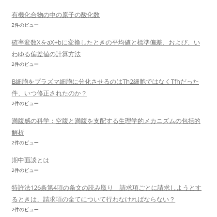
有機化合物の中の原子の酸化数
2件のビュー
確率変数XをaX+bに変換したときの平均値と標準偏差、および、い
わゆる偏差値の計算方法
2件のビュー
B細胞をプラズマ細胞に分化させるのはTh2細胞ではなくTfhだった
件、いつ修正されたのか？
2件のビュー
満腹感の科学：空腹と満腹を支配する生理学的メカニズムの包括的
解析
2件のビュー
期中面談とは
2件のビュー
特許法126条第4項の条文の読み取り 請求項ごとに請求しようとす
るときは、請求項の全てについて行わなければならない？
2件のビュー