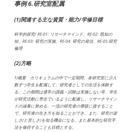
事例 6.研究室配属
(1)関連する主な資質・能力/学修目標
科学的探究/ RE-01: リサーチマインド、RE-02: 既知の
知、RE-03: 研究の実施、RE-04: 研究の発信、RE-05:研究
倫理
(2)方略
1)概要 カリキュラムの中で一定期間、各研究室に少人
数ずつ学生を配属して、研究者としての生活を体験す
る。この期間は通常の講義・試験は実施しない等、学生
が研究活動に専念でいるように配慮し、リサーチマイン
ドの涵養に努める。一流の研究者の謦咳に接すること
で、研究者の生き方を知ることができ、また、研究の楽
しさ(と苦しさ)を知る機会になる。また基本的な研究手
法を修得することも目標とする。