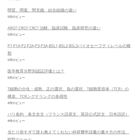
間質、間葉、間充織、結合組織の違い
5件のビュー
ARO? CRO? CRC? 治験、臨床試験、臨床研究の違い
5件のビュー
P1,P1A,P2,P2A,P3,P3A,BSL1,BSL2,BSL3バイオセーフティレベルの種
類
5件のビュー
医学教育分野別認証評価とは？
5件のビュー
T細胞の分化・成熟、正の選択、負の選択、T細胞受容体（TCR）の
構造、TCRシグナリングの多様性
4件のビュー
パリ条約 条文全文（フランス語原文、英語公式訳文、日本語訳）
4件のビュー
当たり前すぎて誰も教えてくれない科研費申請書の書き方の作法、
暗黙のルール