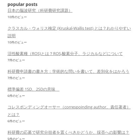
ョ
popular posts
ン
日本の脳波研究（科研費研究課題）
10件のビュー
クラスカル・ウォリス検定 (Kruskal-Wallis test) とは？わかりやすい
説明
10件のビュー
活性酸素種（ROS)とは？ROS,酸素分子、ラジカルなどについて
7件のビュー
科研費申請書の書き方：学術的な問いを書いて、差別化をはかろう
7件のビュー
標準偏差 1SD、2SDの意味
6件のビュー
コレスポンディングオーサー（correspoinding author、責任著者）
とは？
6件のビュー
科研費の応募で研究分担者を置くべきかどうか、採否への影響は？
5件のビュー