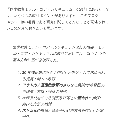
「医学教育モデル・コア・カリキュラム」の改訂にあったって
は、いくつもの改訂ポイントがありますが、このブログ
ikagaku.jpの趣旨である研究に関してどんなことが記述されて
いるのか見ておきたいと思います。
医学教育モデル・コア・カリキュラム改訂の概要 モデ
ル・コア・カリキュラムの改訂においては、以下 7 つの
基本方針に基づき改訂した。
20 年後以降
の社会も想定した医師として求められ
る資質・能力の改訂
アウトカム基盤型教育
のさらなる展開(学修目標の
再編成と方略・評価の整理)
医師養成をめぐる制度改正等との
整合性
の担保に
向けた方策の検討
スリム化
の徹底と読み手や利用方法を想定した電
子化