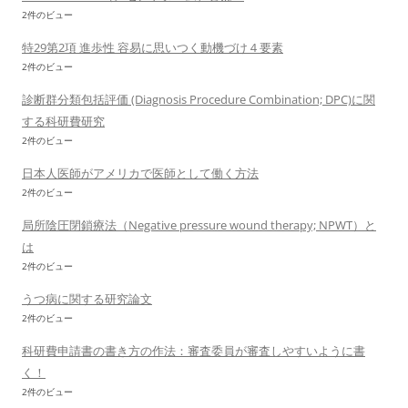
2件のビュー
特29第2項 進歩性 容易に思いつく動機づけ４要素
2件のビュー
診断群分類包括評価 (Diagnosis Procedure Combination; DPC)に関
する科研費研究
2件のビュー
日本人医師がアメリカで医師として働く方法
2件のビュー
局所陰圧閉鎖療法（Negative pressure wound therapy; NPWT）と
は
2件のビュー
うつ病に関する研究論文
2件のビュー
科研費申請書の書き方の作法：審査委員が審査しやすいように書
く！
2件のビュー