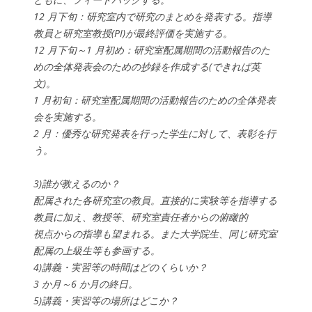
12 月下旬：研究室内で研究のまとめを発表する。指導
教員と研究室教授(PI)が最終評価を実施する。
12 月下旬～1 月初め：研究室配属期間の活動報告のた
めの全体発表会のための抄録を作成する(できれば英
文)。
1 月初旬：研究室配属期間の活動報告のための全体発表
会を実施する。
2 月：優秀な研究発表を行った学生に対して、表彰を行
う。
3)誰が教えるのか？
配属された各研究室の教員。直接的に実験等を指導する
教員に加え、教授等、研究室責任者からの俯瞰的
視点からの指導も望まれる。また大学院生、同じ研究室
配属の上級生等も参画する。
4)講義・実習等の時間はどのくらいか？
3 か月～6 か月の終日。
5)講義・実習等の場所はどこか？