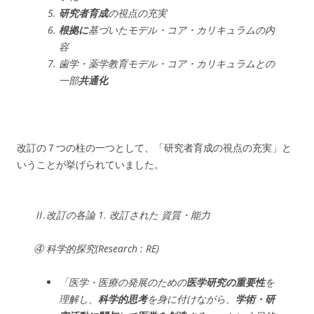
研究者育成
の視点の充実
根拠に
基づいたモデル・コア・カリキュラムの内
容
歯学・薬学教育モデル・コア・カリキュラムとの
一部
共通化
改訂の７つの柱の一つとして、「研究者育成の視点の充実」と
いうことが挙げられていました。
Ⅱ.改訂の各論 1. 改訂された 資質・能力
④ 科学的探究(Research : RE)
「医学・医療の発展のための
医学研究の重要性
を
理解し、
科学的思考
を身に付けながら、
学術・研