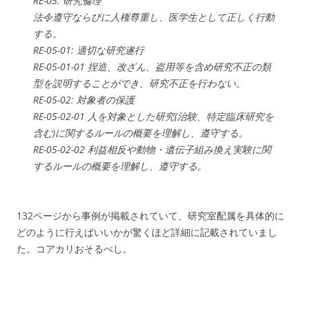
RE-05: 研究倫理
法令遵守ならびに人権尊重し、医学生として正しく行動
する。
RE-05-01: 適切な研究遂行
RE-05-01-01 捏造、改ざん、盗用等を含め研究不正の類
型を説明することができ、研究不正を行わない。
RE-05-02: 対象者の保護
RE-05-02-01 人を対象とした研究(治験、特定臨床研究を
含む)に関するルールの概要を理解し、遵守する。
RE-05-02-02 利益相反や動物・遺伝子組み換え実験に関
するルールの概要を理解し、遵守する。
132ページから事例が掲載されていて、研究室配属を具体的に
どのように行えばいいかが驚くほど詳細に記載されていまし
た。コアカリおそるべし。