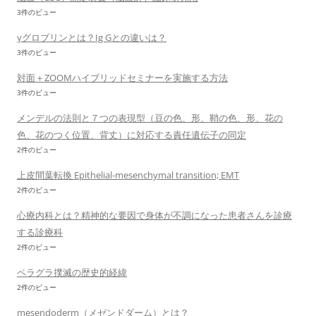
3件のビュー
γグロブリンとは？Ig Gとの違いは？
3件のビュー
対面＋ZOOMハイブリッドセミナーを実施する方法
3件のビュー
メンデルの法則と７つの表現型（豆の色、形、鞘の色、形、花の
色、花のつく位置、背丈）に対応する責任遺伝子の同定
2件のビュー
上皮間葉転換 Epithelial-mesenchymal transition; EMT
2件のビュー
心療内科とは？精神的な要因で身体が不調になった患者さんを診療
する診療科
2件のビュー
ペラグラ撲滅の歴史的経緯
2件のビュー
mesendoderm（メゼンドダーム）とは？