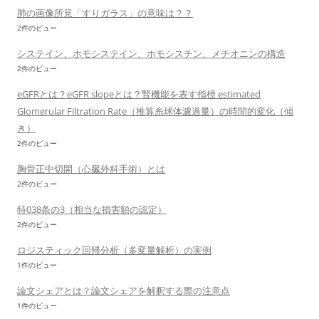
肺の画像所見「すりガラス」の意味は？？
2件のビュー
システイン、ホモシステイン、ホモシスチン、メチオニンの構造
2件のビュー
eGFRとは？eGFR slopeとは？腎機能を表す指標 estimated
Glomerular Filtration Rate（推算糸球体濾過量）の時間的変化（傾
き）
2件のビュー
胸骨正中切開（心臓外科手術）とは
2件のビュー
特038条の3（相当な損害額の認定）
2件のビュー
ロジスティック回帰分析（多変量解析）の実例
1件のビュー
論文シェアとは？論文シェアを解釈する際の注意点
1件のビュー