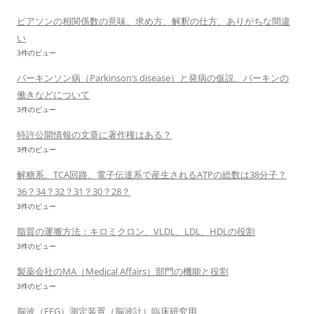
ピアソンの相関係数の意味、求め方、解釈の仕方、ありがちな間違
い
3件のビュー
パーキンソン病（Parkinson’s disease）と発病の仮説、パーキンの
働きなどについて
3件のビュー
特許公開情報の文章に著作権はある？
3件のビュー
解糖系、TCA回路、電子伝達系で産生されるATPの総数は38分子？
36？34？32？31？30？28？
3件のビュー
脂質の運搬方法：キロミクロン、VLDL、LDL、HDLの役割
3件のビュー
製薬会社のMA（Medical Affairs）部門の機能と役割
3件のビュー
脳波（EEG）測定装置（脳波計）臨床研究用