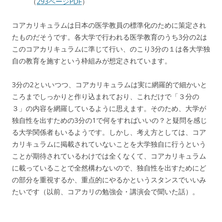
（
293ページPDF
）
コアカリキュラムは日本の医学教員の標準化のために策定され
たものだそうです。各大学で行われる医学教育のうち3分の2は
このコアカリキュラムに準じて行い、のこり3分の１は各大学独
自の教育を施すという枠組みが想定されています。
3分の2といいつつ、コアカリキュラムは実に網羅的で細かいと
ころまでしっかりと作り込まれており、これだけで「３分の
３」の内容を網羅しているように思えます。そのため、大学が
独自性を出すための3分の1で何をすればいいの？と疑問を感じ
る大学関係者もいるようです。しかし、考え方としては、コア
カリキュラムに掲載されていないことを大学独自に行うという
ことが期待されているわけでは全くなくて、コアカリキュラム
に載っていることで全然構わないので、独自性を出すためにど
の部分を重視するか、重点的にやるかというスタンスでいいみ
たいです（以前、コアカリの勉強会・講演会で聞いた話）。