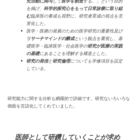
究活動に関与
して
医学を創造
する。」という目的
を掲げ、
科学的探究心をもって日常診療に取り組
む
臨床医の養成も視野に、研究者育成の視点を充
実化した。
医学・医療の発展のための医学研究の重要性及び
リサーチマインドの醸成
という観点を重視し、基
礎医学・臨床医学・社会医学の
研究が医療の実践
の基礎
にあることを理解する構造とした。
研究の発信
と
研究倫理
についても学修項目を設定
している。
研究能力に関する分析も網羅的で詳細です。研究ないろいろな
側面を言語化してくれていました。
医師として研鑽していくことが求め