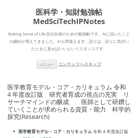
医科学・知財勉強帖
MedSciTechIPNotes
Making Sense of Life 自分自身のための勉強帖です。AIに訊いたこと
の纏めが増えてきました。AIも間違えます。誤りは、誤りに気付い
たときに直せばいいというスタンスです。
コンテンツへスキップ
メニュー
医学教育モデル・コア・カリキュラム 令和
4 年度改訂版 研究者育成の視点の充実 リ
サーチマインドの醸成 医師として研鑽し
ていくことが求められる資質・能力 科学的
探究(Research)
医学教育モデル・コア・カリキュラム
令和 4 年度改訂版