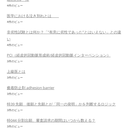
4件のビュー
医学における泣き別れとは
4件のビュー
非劣性試験とは何か？「”有意に劣性であった”とはいえない」との違
い
4件のビュー
PCI（経皮的冠動脈形成術/経皮的冠動脈インターベンション）
3件のビュー
上級医とは
3件のビュー
癒着防止剤 adhesion barrier
3件のビュー
特39 先願 後願と先願とが「同一の発明」かを判断するロジック
3件のビュー
特044 分割出願、審査請求の期間はいつから数える？
3件のビュー