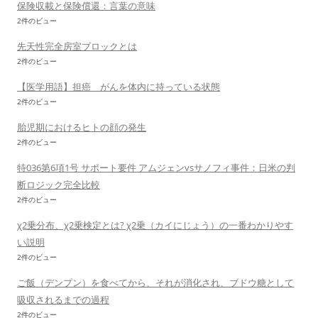
保険収載と保険償還：言葉の意味
2件のビュー
先天性完全房室ブロックとは
2件のビュー
【医学用語】担癌 がんを体内に持っている状態
2件のビュー
胎児期におけるヒトの顔の発生
2件のビュー
特036第6項1号 サポート要件 アムジェンvsサノフィ事件：日米の判
断ロジック完全比較
2件のビュー
χ2乗分布、χ2乗検定とは? χ2乗（カイにじょう）の一番わかりやす
い説明
2件のビュー
ご飯（デンプン）を食べてから、それが消化され、ブドウ糖として
吸収されるまでの過程
2件のビュー