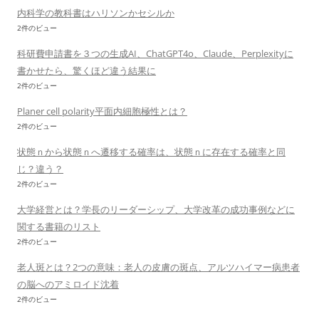
内科学の教科書はハリソンかセシルか
2件のビュー
科研費申請書を３つの生成AI、ChatGPT4o、Claude、Perplexityに
書かせたら、驚くほど違う結果に
2件のビュー
Planer cell polarity平面内細胞極性とは？
2件のビュー
状態ｎから状態ｎへ遷移する確率は、状態ｎに存在する確率と同
じ？違う？
2件のビュー
大学経営とは？学長のリーダーシップ、大学改革の成功事例などに
関する書籍のリスト
2件のビュー
老人斑とは？2つの意味：老人の皮膚の斑点、アルツハイマー病患者
の脳へのアミロイド沈着
2件のビュー