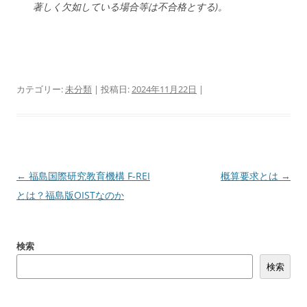
著しく欠如している場合等は不合格とする)。
カテゴリー:
未分類
| 投稿日:
2024年11月22日
|
投
←
福島国際研究教育機構 F-REI
概算要求とは
→
稿
とは？福島版OISTなのか
ナ
ビ
検索
ゲ
検索
ー
シ