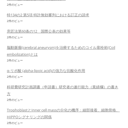
2件のビュー
特134の2 第5項 特許無効審判における訂正の請求
2件のビュー
意匠法第60条の12 国際公表の効果等
2件のビュー
脳動脈瘤(cerebral aneurysm)を治療するためのコイル塞栓術(Coil
embolization)とは
2件のビュー
α-リポ酸 (alpha-lipoic acid)の強力な抗酸化作用
2件のビュー
科研費研究計画調書（申請書）研究者の遂行能力（業績欄）の書き
方
2件のビュー
TrophoblastとInner cell massの分化の機序：細部接着、細胞骨格、
HIPPOシグナリングの関係
2件のビュー