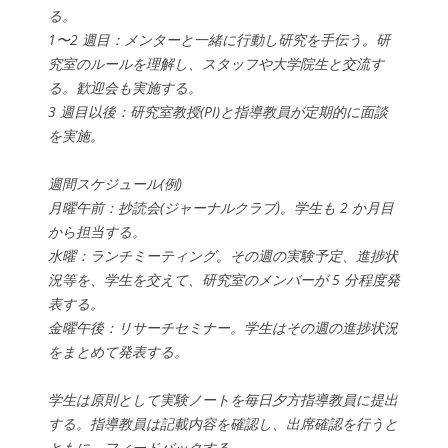
る。
1〜2 週目：メンターと一緒に行動し研究を手伝う。研
究室のルールを理解し、スタッフや大学院生と交流す
る。歓迎会も実施する。
3 週目以後：研究室教授(PI)と指導教員が定期的に面談
を実施。
週間スケジュール(例)
月曜午前：抄読会(ジャーナルクラブ)。学生も 2 か月目
から担当する。
水曜：ランチミーティング。その週の実験予定、進捗状
況等を、学生を交えて、研究室のメンバーが 5 分程度発
表する。
金曜午後：リサーチセミナー。学生はその週の進捗状況
をまとめて発表する。
学生は原則として実験ノートを毎日夕方指導教員に提出
する。指導教員は記載内容を確認し、出席確認を行うと
ともに、フィードバックする。