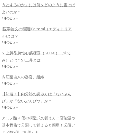
うとするのか」には何をどのように書けば
よいのか？
3件のビュー
[医学論文の種類]Editoral（エディトリア
ル)とは？
3件のビュー
ST上昇型急性心筋梗塞（STEMI）（すて
み）とは？ST上昇とは
3件のビュー
内胚葉由来の器官、組織
3件のビュー
【決着！】内分泌の読み方は「ないぶん
ぴ」か「ないぶんぴつ」か？
3件のビュー
アミノ酸20個の構造式の覚え方：官能基や
基本骨格で分類して覚えると簡単！必須ア
ミノ酸9個（10個）も。