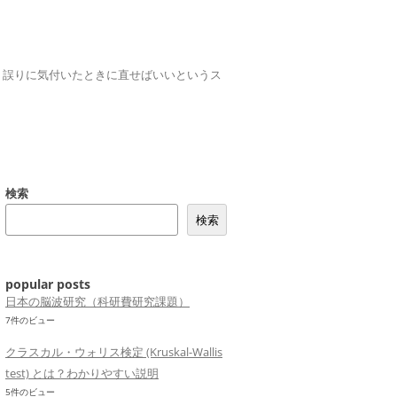
誤りは、誤りに気付いたときに直せばいいというス
検索
検索
popular posts
日本の脳波研究（科研費研究課題）
7件のビュー
クラスカル・ウォリス検定 (Kruskal-Wallis
test) とは？わかりやすい説明
5件のビュー