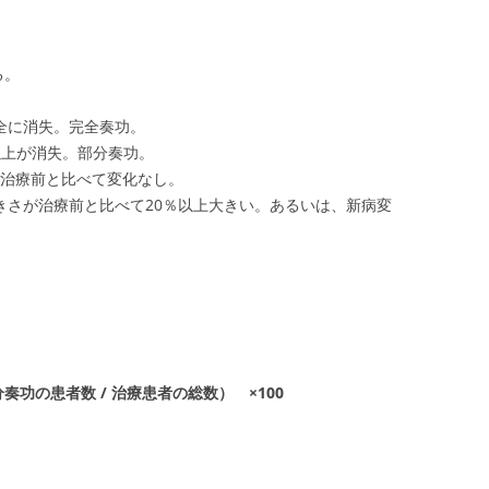
る。
瘍が完全に消失。完全奏功。
30％以上が消失。部分奏功。
大きさが治療前と比べて変化なし。
）：腫瘍の大きさが治療前と比べて20％以上大きい。あるいは、新病変
功の患者数 / 治療患者の総数） ×100