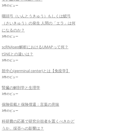
3件のビュー
咽頭弓（いんとうきゅう）もしくは鰓弓
（さいきゅう）の発生 人間の「エラ」は何
になるのか？
3件のビュー
scRNAseq解析におけるUMAPって何？
tSNEとの違いは？
3件のビュー
胚中心(germinal center)とは【免疫学】
3件のビュー
腎臓の解剖学と生理学
3件のビュー
保険収載と保険償還：言葉の意味
3件のビュー
科研費の応募で研究分担者を置くべきかど
うか、採否への影響は？