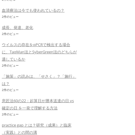
血清療法は今でも使われているの？
2件のビュー
成長、発達、老化
2件のビュー
ウイルスの存在をqPCRで検出する場合
に、TaqMan法とSyberGreen法のどちらが
適しているか
2件のビュー
「施策」の読みは、「せさく」？「施行」
は？
2件のビュー
意匠法60の22：起算日が謄本送達の日 vs
確定の日 を一発で理解する方法
2件のビュー
practice gap とは？研究（成果）と臨床
（実践）との間の溝