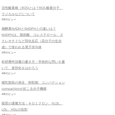
活性酸素種（ROS)とは？ROS,酸素分子、
ラジカルなどについて
5件のビュー
補酵素NADHとNADPHとの違いは？
NADPHは、脂肪酸、コレステロール、ヌ
クレオチドなど同化反応（高分子の生合
成）で使われる電子供与体
5件のビュー
科研費申請書の書き方：学術的な問いを書
いて、差別化をはかろう
4件のビュー
哺乳類胚の発生 卵割期 コンパクション
compactionが起こる分子機構
4件のビュー
脂質の運搬方法：キロミクロン、VLDL、
LDL、HDLの役割
4件のビュー