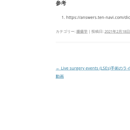
参考
https://answers.ten-navi.com/dic
カテゴリー:
腫瘍学
| 投稿日:
2021年2月18日
投
←
Live surgery events (LSEs)手術
稿
動画
ナ
ビ
ゲ
ー
シ
ョ