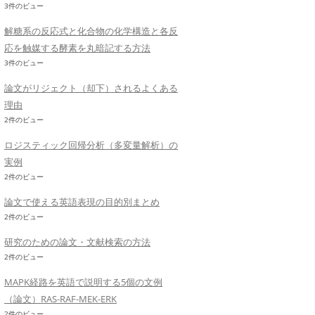
3件のビュー
解糖系の反応式と化合物の化学構造と各反
応を触媒する酵素を丸暗記する方法
3件のビュー
論文がリジェクト（却下）されるよくある
理由
2件のビュー
ロジスティック回帰分析（多変量解析）の
実例
2件のビュー
論文で使える英語表現の目的別まとめ
2件のビュー
研究のための論文・文献検索の方法
2件のビュー
MAPK経路を英語で説明する5個の文例
（論文）RAS-RAF-MEK-ERK
2件のビュー