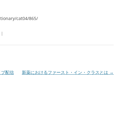
tionary/cat04/865/
|
のライブ配信
新薬におけるファースト・イン・クラスとは
→