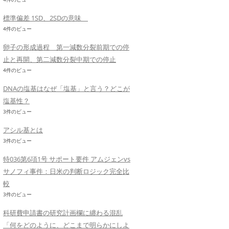
標準偏差 1SD、2SDの意味
4件のビュー
卵子の形成過程 第一減数分裂前期での停
止と再開、第二減数分裂中期での停止
4件のビュー
DNAの塩基はなぜ「塩基」と言う？どこが
塩基性？
3件のビュー
アシル基とは
3件のビュー
特036第6項1号 サポート要件 アムジェンvs
サノフィ事件：日米の判断ロジック完全比
較
3件のビュー
科研費申請書の研究計画欄に纏わる混乱
「何をどのように、どこまで明らかにしよ