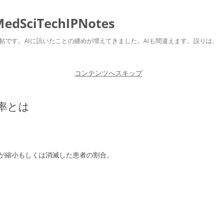
ciTechIPNotes
自身のための勉強帖です。AIに訊いたことの纏めが増えてきました。AIも間違えます。
コンテンツへスキップ
率とは
が縮小もしくは消滅した患者の割合。