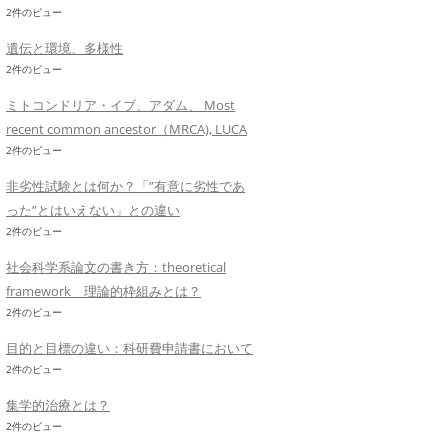
2件のビュー
遺伝と環境、多様性
2件のビュー
ミトコンドリア・イブ、アダム、 Most
recent common ancestor（MRCA), LUCA
2件のビュー
非劣性試験とは何か？「”有意に劣性であ
った”とはいえない」との違い
2件のビュー
社会科学系論文の書き方：theoretical
framework 理論的枠組みとは？
2件のビュー
目的と目標の違い：科研費申請書において
2件のビュー
集学的治療とは？
2件のビュー