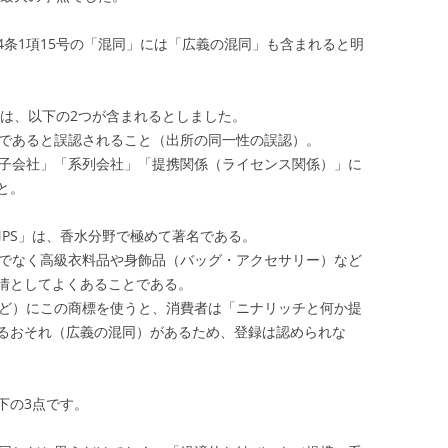
4条1項15号の「混同」には「広義の混同」も含まれると明
には、以下の2つが含まれるとしました。
品であると誤認されること（出所の同一性の誤認）。
親子会社」「系列会社」「提携関係（ライセンス関係）」に
と。
 TEMPS」は、香水分野で極めて著名である。
けでなく高級衣料品や身飾品（バッグ・アクセサリー）など
情としてよくあることである。
など）にこの商標を使うと、消費者は「ニナリッチと何か提
るおそれ（広義の混同）があるため、登録は認められな
下の3点です。