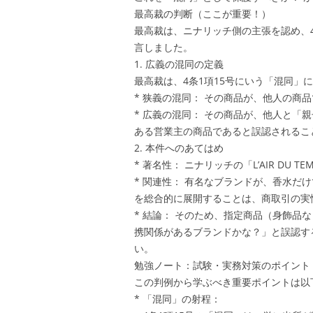
最高裁の判断（ここが重要！）
最高裁は、ニナリッチ側の主張を認め、
言しました。
1. 広義の混同の定義
最高裁は、4条1項15号にいう「混同」
* 狭義の混同： その商品が、他人の商
* 広義の混同： その商品が、他人と「
ある営業主の商品であると誤認されるこ
2. 本件へのあてはめ
* 著名性： ニナリッチの「L’AIR DU
* 関連性： 有名なブランドが、香水だ
を総合的に展開することは、商取引の実
* 結論： そのため、指定商品（身飾品
携関係があるブランドかな？」と誤認す
い。
勉強ノート：試験・実務対策のポイント
この判例から学ぶべき重要ポイントは以
* 「混同」の射程：