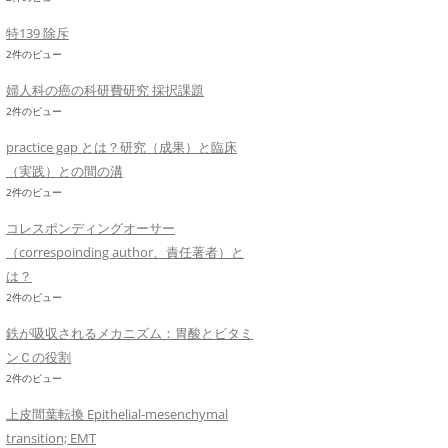
特139 除斥
2件のビュー
婦人科の癌の科研費研究 採択課題
2件のビュー
practice gap とは？研究（成果）と臨床
（実践）との間の溝
2件のビュー
コレスポンディングオーサー
（correspoinding author、責任著者）と
は？
2件のビュー
鉄が吸収されるメカニズム：胃酸とビタミ
ンＣの役割
2件のビュー
上皮間葉転換 Epithelial-mesenchymal
transition; EMT