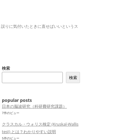
誤りは、誤りに気付いたときに直せばいいというス
検索
検索
popular posts
日本の脳波研究（科研費研究課題）
7件のビュー
クラスカル・ウォリス検定 (Kruskal-Wallis
test) とは？わかりやすい説明
5件のビュー