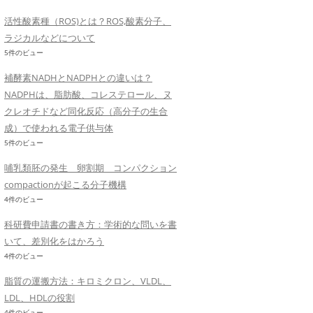
活性酸素種（ROS)とは？ROS,酸素分子、
ラジカルなどについて
5件のビュー
補酵素NADHとNADPHとの違いは？
NADPHは、脂肪酸、コレステロール、ヌ
クレオチドなど同化反応（高分子の生合
成）で使われる電子供与体
5件のビュー
哺乳類胚の発生 卵割期 コンパクション
compactionが起こる分子機構
4件のビュー
科研費申請書の書き方：学術的な問いを書
いて、差別化をはかろう
4件のビュー
脂質の運搬方法：キロミクロン、VLDL、
LDL、HDLの役割
4件のビュー