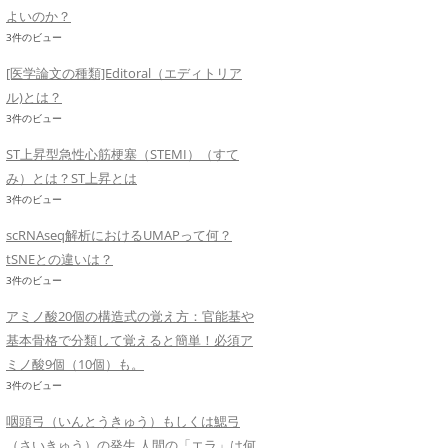
よいのか？
3件のビュー
[医学論文の種類]Editoral（エディトリア
ル)とは？
3件のビュー
ST上昇型急性心筋梗塞（STEMI）（すて
み）とは？ST上昇とは
3件のビュー
scRNAseq解析におけるUMAPって何？
tSNEとの違いは？
3件のビュー
アミノ酸20個の構造式の覚え方：官能基や
基本骨格で分類して覚えると簡単！必須ア
ミノ酸9個（10個）も。
3件のビュー
咽頭弓（いんとうきゅう）もしくは鰓弓
（さいきゅう）の発生 人間の「エラ」は何