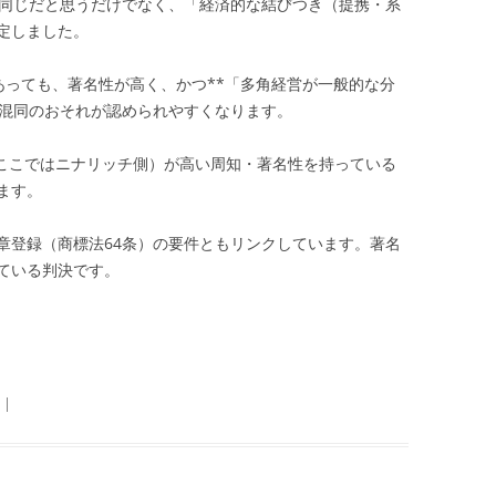
が同じだと思うだけでなく、「経済的な結びつき（提携・系
定しました。
であっても、著名性が高く、かつ**「多角経営が一般的な分
、混同のおそれが認められやすくなります。
ここではニナリッチ側）が高い周知・著名性を持っている
ます。
章登録（商標法64条）の要件ともリンクしています。著名
ている判決です。
|