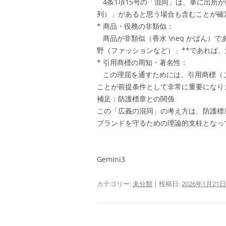
4条1項15号の「混同」は、単に出所
列）」があると思う場合も含むことが確
* 商品・役務の非類似：
商品が非類似（香水 \neq かばん）
野（ファッションなど）」**であれば
* 引用商標の周知・著名性：
この理屈を通すためには、引用商標（
ことが前提条件として非常に重要になり
補足：防護標章との関係
この「広義の混同」の考え方は、防護標
ブランドを守るための理論的支柱となっ
Gemini3
カテゴリー:
未分類
| 投稿日:
2026年1月21日