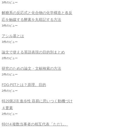
3件のビュー
解糖系の反応式と化合物の化学構造と各反
応を触媒する酵素を丸暗記する方法
3件のビュー
アシル基とは
3件のビュー
論文で使える英語表現の目的別まとめ
2件のビュー
研究のための論文・文献検索の方法
2件のビュー
FDG-PETとは？原理、目的
2件のビュー
特29第2項 進歩性 容易に思いつく動機づけ
４要素
2件のビュー
特014 複数当事者の相互代表「ただし、