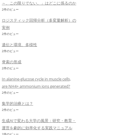
～、この限りでない。」はどこに係るのか
2件のビュー
ロジスティック回帰分析（多変量解析）の
実例
2件のビュー
遺伝と環境、多様性
2件のビュー
脊索の形成
2件のビュー
In alanine-glucose cycle in muscle cells,
are NH4+ ammonium ions generated?
2件のビュー
集学的治療とは？
2件のビュー
生成AIで変わる大学の風景：研究・教育・
運営を劇的に効率化する実践マニュアル
2件のビュー