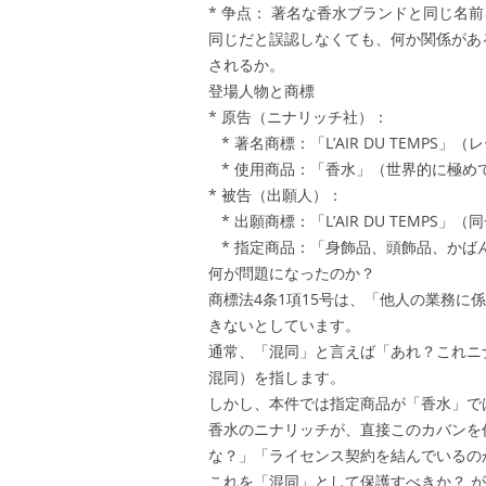
* 争点： 著名な香水ブランドと同じ名
同じだと誤認しなくても、何か関係がある
されるか。
登場人物と商標
* 原告（ニナリッチ社）：
* 著名商標：「L’AIR DU TEMPS」
* 使用商品：「香水」（世界的に極め
* 被告（出願人）：
* 出願商標：「L’AIR DU TEMPS」
* 指定商品：「身飾品、頭飾品、かば
何が問題になったのか？
商標法4条1項15号は、「他人の業務
きないとしています。
通常、「混同」と言えば「あれ？これニ
混同）を指します。
しかし、本件では指定商品が「香水」で
香水のニナリッチが、直接このカバンを
な？」「ライセンス契約を結んでいるの
これを「混同」として保護すべきか？ 