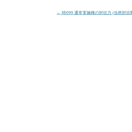
投
←
特099 通常実施権の対抗力 (当然対抗
稿
ナ
ビ
ゲ
ー
シ
ョ
ン