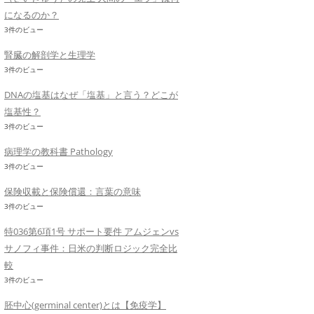
になるのか？
3件のビュー
腎臓の解剖学と生理学
3件のビュー
DNAの塩基はなぜ「塩基」と言う？どこが
塩基性？
3件のビュー
病理学の教科書 Pathology
3件のビュー
保険収載と保険償還：言葉の意味
3件のビュー
特036第6項1号 サポート要件 アムジェンvs
サノフィ事件：日米の判断ロジック完全比
較
3件のビュー
胚中心(germinal center)とは【免疫学】