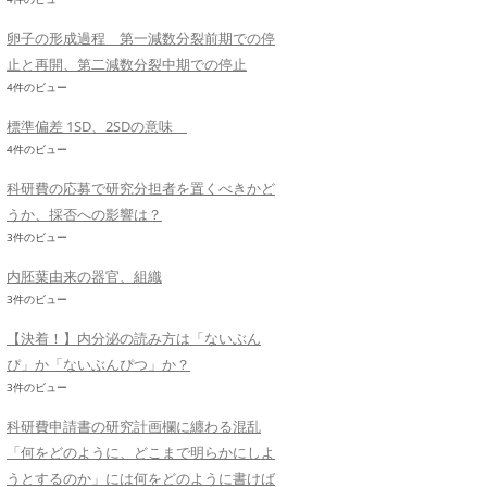
卵子の形成過程 第一減数分裂前期での停
止と再開、第二減数分裂中期での停止
4件のビュー
標準偏差 1SD、2SDの意味
4件のビュー
科研費の応募で研究分担者を置くべきかど
うか、採否への影響は？
3件のビュー
内胚葉由来の器官、組織
3件のビュー
【決着！】内分泌の読み方は「ないぶん
ぴ」か「ないぶんぴつ」か？
3件のビュー
科研費申請書の研究計画欄に纏わる混乱
「何をどのように、どこまで明らかにしよ
うとするのか」には何をどのように書けば