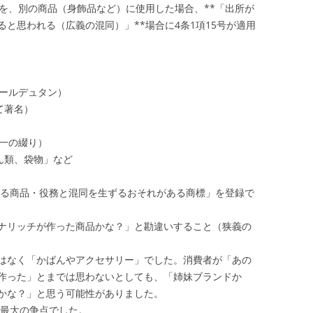
前を、別の商品（身飾品など）に使用した場合、**「出所が
と思われる（広義の混同）」**場合に4条1項15号が適用
（レールデュタン）
て著名）
（同一の綴り）
ん類、袋物」など
に係る商品・役務と混同を生ずるおそれがある商標」を登録で
ナリッチが作った商品かな？」と勘違いすること（狭義の
はなく「かばんやアクセサリー」でした。消費者が「あの
作った」とまでは思わないとしても、「姉妹ブランドか
かな？」と思う可能性がありました。
が最大の争点でした。