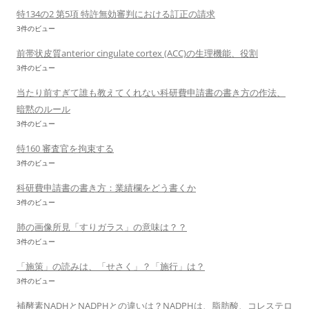
特134の2 第5項 特許無効審判における訂正の請求
3件のビュー
前帯状皮質anterior cingulate cortex (ACC)の生理機能、役割
3件のビュー
当たり前すぎて誰も教えてくれない科研費申請書の書き方の作法、
暗黙のルール
3件のビュー
特160 審査官を拘束する
3件のビュー
科研費申請書の書き方：業績欄をどう書くか
3件のビュー
肺の画像所見「すりガラス」の意味は？？
3件のビュー
「施策」の読みは、「せさく」？「施行」は？
3件のビュー
補酵素NADHとNADPHとの違いは？NADPHは、脂肪酸、コレステロ