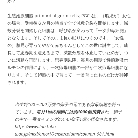
か？
生殖始原細胞 primordial germ cells; PGCsは、（胎児が）女性
の場合、受精後６か月の時点で全て減数分裂を開始します。減
数分裂を開始した細胞は、呼び名が変わって「一次卵母細胞」
となります。そしてそのまま長い眠りにつくのです。（女性
の）胎児が育ってやがて赤ちゃんとしてこの世に誕生して、成
長して思春期を迎えるまで、減数分裂を休止していたのが、つ
いに活動を再開します。思春期以降、毎月の周期で性腺刺激ホ
ルモンの作用により、一次卵母細胞の一部が二次卵母細胞にな
ります。そして卵胞の中で育って、一番育ったものだけが排卵
されます。
出生時100～200万個の卵子の元である卵母細胞を持っ
ています。
毎月1回の排卵には約1000個消費
され、卵子
の中で一番タイミングのいい卵子1個が排卵されます。
https://www.lab.toho-
u.ac.jp/med/omori/kensa/column/column_081.html