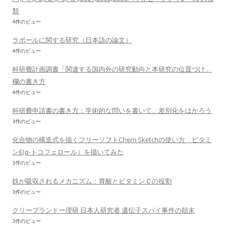
類
4件のビュー
ラポールに関する研究（日本語の論文）
4件のビュー
科研費計画調書「関連する国内外の研究動向と本研究の位置づけ」
欄の書き方
4件のビュー
科研費申請書の書き方：学術的な問いを書いて、差別化をはかろう
3件のビュー
化合物の構造式を描くフリーソフトChem Sketchの使い方 ビタミ
ンE(α-トコフェロール）を描いてみた
3件のビュー
鉄が吸収されるメカニズム：胃酸とビタミンＣの役割
3件のビュー
クリーブランドー理研 日本人研究者 遺伝子スパイ事件の顛末
3件のビュー