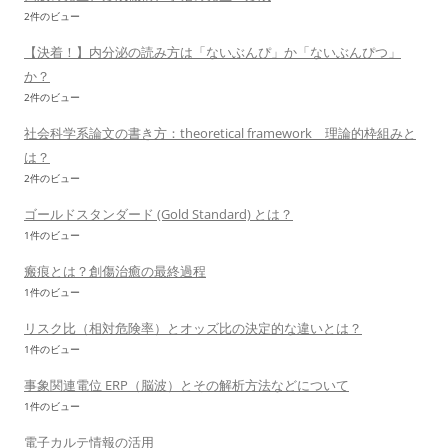
2件のビュー
【決着！】内分泌の読み方は「ないぶんぴ」か「ないぶんぴつ」
か？
2件のビュー
社会科学系論文の書き方：theoretical framework 理論的枠組みと
は？
2件のビュー
ゴールドスタンダード (Gold Standard) とは？
1件のビュー
瘢痕とは？創傷治癒の最終過程
1件のビュー
リスク比（相対危険率）とオッズ比の決定的な違いとは？
1件のビュー
事象関連電位 ERP（脳波）とその解析方法などについて
1件のビュー
電子カルテ情報の活用