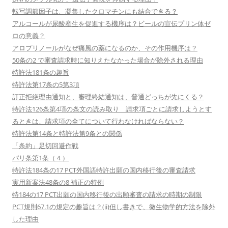
転写調節因子は、凝集したクロマチンにも結合できる？
アルコールが尿酸産生を促進する機序は？ビールの宣伝プリン体ゼ
ロの意義？
アロプリノールがなぜ痛風の薬になるのか、その作用機序は？
50条の2 で審査請求時に知りえたなかった場合が除外される理由
特許法181条の趣旨
特許法第17条の5第3項
訂正拒絶理由通知と、審理終結通知は、普通どっちが先にくる？
特許法126条第4項の条文の読み取り 請求項ごとに請求しようとす
るときは、請求項の全てについて行わなければならない？
特許法第14条と特許法第9条との関係
「条約」足切回避作戦
パリ条第1条（４）
特許法184条の17 PCT外国語特許出願の国内移行後の審査請求
実用新案法48条の8 補正の特例
特184の17 PCT出願の国内移行後の出願審査の請求の時期の制限
PCT規則67.1の規定の趣旨は？(ii)但し書きで、微生物学的方法を除外
した理由