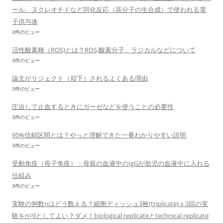
ール、ヌクレオチドなど同化反応（高分子の生合成）で使われる電
子供与体
3件のビュー
活性酸素種（ROS)とは？ROS,酸素分子、ラジカルなどについて
3件のビュー
論文がリジェクト（却下）されるよくある理由
3件のビュー
圧迫して止血するときにガーゼなどを使うことの必要性
3件のビュー
95%信頼区間とは？やっと理解できた一番わかりやすい説明
3件のビュー
受動免疫（母子免疫）：母親の血液中のIgGが胎児の血液中に入れる
仕組み
3件のビュー
実験の例数nはどう数える？細胞ディッシュ3枚(triplicate)ｘ3回の実
験をn=9としてよい？ダメ！biological replicateとtechnical replicate