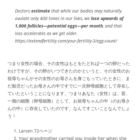
Doctors
estimate
that while our bodies may naturally
ovulate only 400 times in our lives, we
lose upwards of
1,000 follicles—potential eggs—per month
, and that
loss accelerates as we get older.
https://extendfertility.com/your-fertility-3/egg-count/
つまり女性の場合、その女性はもとをたどれば一つの卵だった
わけですが、その卵がいつできたのかというと、その女性のお
祖母ちゃんがその女性のお母さんを身ごもっていたときに、ま
だ胎児だったお母さんの中ですでに一次卵母細胞として存在し
ていたということになります。つまりあなた（女性）は、昔、
一個の細胞（卵母細胞）として、お祖母ちゃんの中（のお母さ
んの中）に存在していたのです。なんてすごいことなんでしょ
う！
Larsen 72ページ
Your grandmother carried you inside her when she