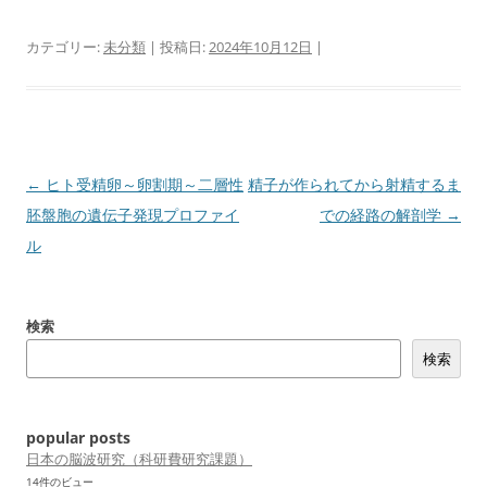
カテゴリー:
未分類
| 投稿日:
2024年10月12日
|
投
←
ヒト受精卵～卵割期～二層性
精子が作られてから射精するま
稿
胚盤胞の遺伝子発現プロファイ
での経路の解剖学
→
ナ
ル
ビ
ゲ
検索
ー
検索
シ
ョ
ン
popular posts
日本の脳波研究（科研費研究課題）
14件のビュー