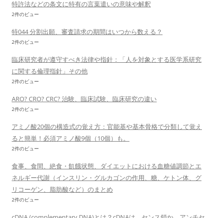
特許法などの条文に特有の言葉遣いの意味や解釈
2件のビュー
特044 分割出願、審査請求の期間はいつから数える？
2件のビュー
臨床研究者が遵守すべき法律や指針：「人を対象とする医学系研究
に関する倫理指針」その他
2件のビュー
ARO? CRO? CRC? 治験、臨床試験、臨床研究の違い
2件のビュー
アミノ酸20個の構造式の覚え方：官能基や基本骨格で分類して覚え
ると簡単！必須アミノ酸9個（10個）も。
2件のビュー
食事、食間、絶食・飢餓状態、ダイエットにおける血糖値調節とエ
ネルギー代謝（インスリン・グルカゴンの作用、糖、ケトン体、グ
リコーゲン、脂肪酸など）のまとめ
2件のビュー
cDNA (complementary DNA)とは？cDNAは、センス鎖か、アンチセ