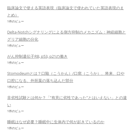
臨床論文で使える英語表現（臨床論文で使われていた英語表現のま
とめ）
1件のビュー
Delta-Notchシグナリングによる側方抑制のメカニズム：神経細胞と
グリア細胞の分化
1件のビュー
がん抑制遺伝子RB, p53, p21の働き
1件のビュー
Stomodeumとは？口陥（こうかん）/口窩（こうか）、将来、口や
口腔になる、外胚葉の落ち込んだ部分
1件のビュー
非劣性試験とは何か？「”有意に劣性であった”とはいえない」との違
い
1件のビュー
睡眠はなぜ必要？睡眠中に生体内で何が起きているのか
1件のビュー