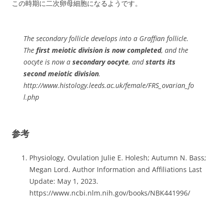
この時期に二次卵母細胞になるようです。
The secondary follicle develops into a Graffian follicle.
The
first meiotic division is now completed
, and the
oocyte is now a
secondary oocyte
, and
starts its
second meiotic division
.
http://www.histology.leeds.ac.uk/female/FRS_ovarian_fo
l.php
参考
Physiology, Ovulation Julie E. Holesh; Autumn N. Bass;
Megan Lord. Author Information and Affiliations Last
Update: May 1, 2023.
https://www.ncbi.nlm.nih.gov/books/NBK441996/