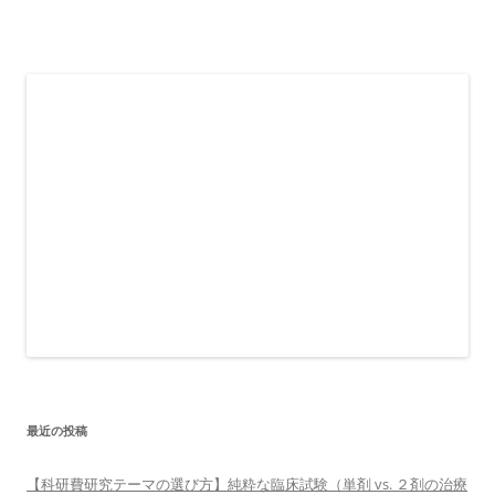
最近の投稿
【科研費研究テーマの選び方】純粋な臨床試験（単剤 vs. ２剤の治療