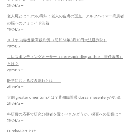
2件のビュー
老人斑とは？2つの意味：老人の皮膚の斑点、アルツハイマー病患者
の脳へのアミロイド沈着
2件のビュー
メリヤス編機 最高裁判例 （昭和51年3月10日大法廷判決）
2件のビュー
コレスポンディングオーサー（correspoinding author、責任著者）
とは？
2件のビュー
医学における泣き別れとは
2件のビュー
大網 greater omentumとは？背側腸間膜 dorsal mesenteryが起源
2件のビュー
科研費の応募で研究分担者を置くべきかどうか、採否への影響は？
2件のビュー
EurekaAlert!とは