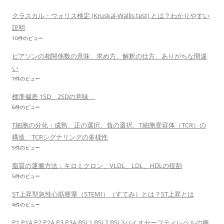
クラスカル・ウォリス検定 (Kruskal-Wallis test) とは？わかりやすい
説明
10件のビュー
ピアソンの相関係数の意味、求め方、解釈の仕方、ありがちな間違
い
7件のビュー
標準偏差 1SD、2SDの意味
6件のビュー
T細胞の分化・成熟、正の選択、負の選択、T細胞受容体（TCR）の
構造、TCRシグナリングの多様性
5件のビュー
脂質の運搬方法：キロミクロン、VLDL、LDL、HDLの役割
5件のビュー
ST上昇型急性心筋梗塞（STEMI）（すてみ）とは？ST上昇とは
4件のビュー
P1,P1A,P2,P2A,P3,P3A,BSL1,BSL2,BSL3バイオセーフティレベルの種