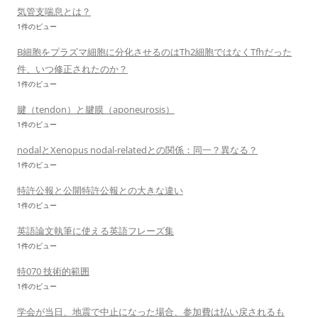
気管支喘息とは？
1件のビュー
B細胞をプラズマ細胞に分化させるのはTh2細胞ではなくTfhだった
件、いつ修正されたのか？
1件のビュー
腱（tendon）と腱膜（aponeurosis）
1件のビュー
nodalとXenopus nodal-relatedとの関係：同一？異なる？
1件のビュー
特許公報と公開特許公報との大きな違い
1件のビュー
英語論文執筆に使える英語フレーズ集
1件のビュー
特070 技術的範囲
1件のビュー
学会が当日、地震で中止になった場合、参加費は払い戻されるも