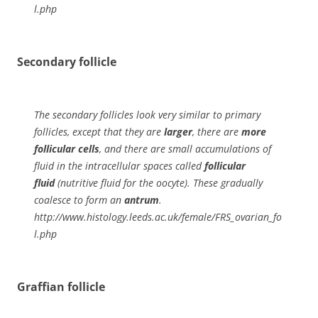
l.php
Secondary follicle
The secondary follicles look very similar to primary
follicles, except that they are
larger
, there are
more
follicular cells
, and there are small accumulations of
fluid in the intracellular spaces called
follicular
fluid
(nutritive fluid for the oocyte). These gradually
coalesce to form an
antrum
.
http://www.histology.leeds.ac.uk/female/FRS_ovarian_fo
l.php
Graffian follicle