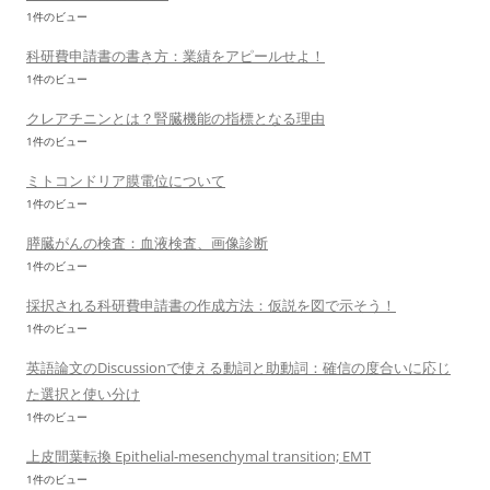
1件のビュー
科研費申請書の書き方：業績をアピールせよ！
1件のビュー
クレアチニンとは？腎臓機能の指標となる理由
1件のビュー
ミトコンドリア膜電位について
1件のビュー
膵臓がんの検査：血液検査、画像診断
1件のビュー
採択される科研費申請書の作成方法：仮説を図で示そう！
1件のビュー
英語論文のDiscussionで使える動詞と助動詞：確信の度合いに応じ
た選択と使い分け
1件のビュー
上皮間葉転換 Epithelial-mesenchymal transition; EMT
1件のビュー