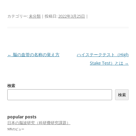
カテゴリー:
未分類
| 投稿日:
2022年3月25日
|
投
←
脳の血管の名称の覚え方
ハイステークテスト（High
稿
Stake Test）とは
→
ナ
ビ
検索
ゲ
検索
ー
シ
ョ
popular posts
ン
日本の脳波研究（科研費研究課題）
9件のビュー