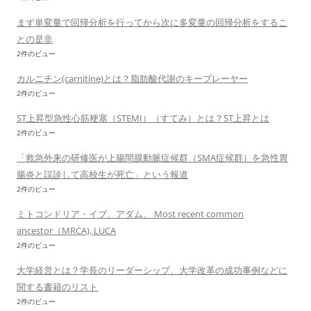
まず単変量で回帰分析を行ってから次に多変量の回帰分析をするこ
との是非
2件のビュー
カルニチン(carnitine)とは？脂肪酸代謝のキープレーヤー
2件のビュー
ST上昇型急性心筋梗塞（STEMI）（すてみ）とは？ST上昇とは
2件のビュー
「救急外来の研修医が上腸間膜動脈症候群（SMA症候群）を急性胃
腸炎と誤診して高校生が死亡」という報道
2件のビュー
ミトコンドリア・イブ、アダム、 Most recent common
ancestor（MRCA), LUCA
2件のビュー
大学経営とは？学長のリーダーシップ、大学改革の成功事例などに
関する書籍のリスト
2件のビュー