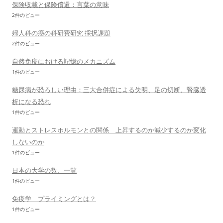
保険収載と保険償還：言葉の意味
2件のビュー
婦人科の癌の科研費研究 採択課題
2件のビュー
自然免疫における記憶のメカニズム
1件のビュー
糖尿病が恐ろしい理由：三大合併症による失明、足の切断、腎臓透
析になる恐れ
1件のビュー
運動とストレスホルモンとの関係 上昇するのか減少するのか変化
しないのか
1件のビュー
日本の大学の数、一覧
1件のビュー
免疫学 プライミングとは？
1件のビュー