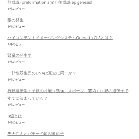
前成説 (preformationism)と後成説(epigenesis)
1件のビュー
眼の発生
1件のビュー
ハイコンテントイメージングシステムOperatta CLSとは？
1件のビュー
腎臓の発生学
1件のビュー
一卵性双生児のDNAは完全に同一か？
1件のビュー
行動遺伝学：子供の才能（勉強、スポーツ、芸術）は親の遺伝子で
すでに決まっている？
1件のビュー
p値とは
1件のビュー
先天性ミオパチーの原因遺伝子