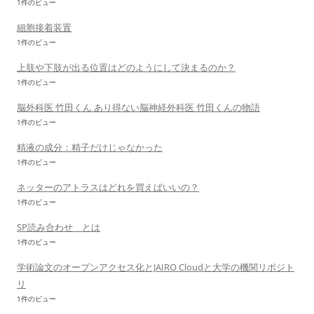
1件のビュー
細胞接着装置
1件のビュー
上肢や下肢が出る位置はどのようにして決まるのか？
1件のビュー
脳外科医 竹田くん あり得ない脳神経外科医 竹田くんの物語
1件のビュー
精液の成分：精子だけじゃなかった
1件のビュー
ネッターのアトラスはどれを買えばいいの？
1件のビュー
SP読み合わせ とは
1件のビュー
学術論文のオープンアクセス化とJAIRO Cloudと大学の機関リポジト
リ
1件のビュー