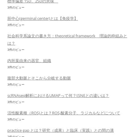
標準偏差 1SD、2SDの意味
3件のビュー
胚中心(germinal center)とは【免疫学】
3件のビュー
社会科学系論文の書き方：theoretical framework 理論的枠組みと
は？
3件のビュー
内胚葉由来の器官、組織
3件のビュー
腹部大動脈とそこから分岐する動脈
3件のビュー
scRNAseq解析におけるUMAPって何？tSNEとの違いは？
3件のビュー
活性酸素種（ROS)とは？ROS,酸素分子、ラジカルなどについて
3件のビュー
practice gap とは？研究（成果）と臨床（実践）との間の溝
2件のビュー