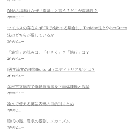
DNAの塩基はなぜ「塩基」と言う？どこが塩基性？
2件のビュー
ウイルスの存在をqPCRで検出する場合に、TaqMan法とSyberGreen
法のどちらが適しているか
2件のビュー
「施策」の読みは、「せさく」？「施行」は？
2件のビュー
[医学論文の種類]Editoral（エディトリアル)とは？
2件のビュー
彦根市立病院で脳動脈瘤脳を下垂体腫瘍と誤診
2件のビュー
論文で使える英語表現の目的別まとめ
2件のビュー
睡眠の謎、睡眠の役割、メカニズム
2件のビュー