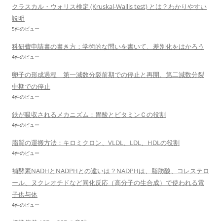
クラスカル・ウォリス検定 (Kruskal-Wallis test) とは？わかりやすい
説明
5件のビュー
科研費申請書の書き方：学術的な問いを書いて、差別化をはかろう
4件のビュー
卵子の形成過程 第一減数分裂前期での停止と再開、第二減数分裂
中期での停止
4件のビュー
鉄が吸収されるメカニズム：胃酸とビタミンＣの役割
4件のビュー
脂質の運搬方法：キロミクロン、VLDL、LDL、HDLの役割
4件のビュー
補酵素NADHとNADPHとの違いは？NADPHは、脂肪酸、コレステロ
ール、ヌクレオチドなど同化反応（高分子の生合成）で使われる電
子供与体
4件のビュー