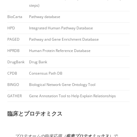
steps)
BioCarta
Pathway database
HPD
Integrated Human Pathway Database
PAGED
Pathway and Gene Enrichment Database
HPRDB
Human Protein Reference Database
DrugBank
Drug Bank
CPDB
Consensus Path DB
BINGO
Biological Network Gene Ontology Tool
GATHER
Gene Annotation Tool to Help Explain Relationships
臨床とプロテオミクス
プロテオームの臨床応用（
疾患プロテオミックス
）で