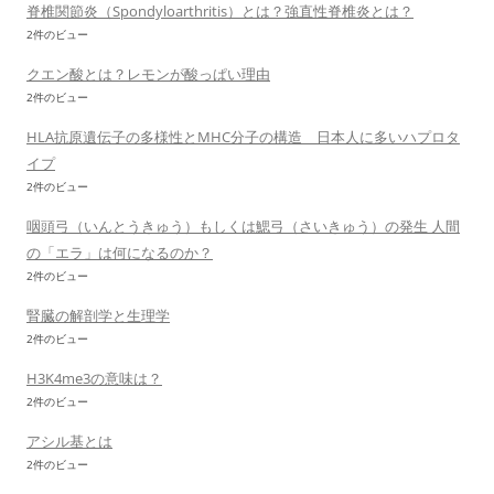
脊椎関節炎（Spondyloarthritis）とは？強直性脊椎炎とは？
2件のビュー
クエン酸とは？レモンが酸っぱい理由
2件のビュー
HLA抗原遺伝子の多様性とMHC分子の構造 日本人に多いハプロタ
イプ
2件のビュー
咽頭弓（いんとうきゅう）もしくは鰓弓（さいきゅう）の発生 人間
の「エラ」は何になるのか？
2件のビュー
腎臓の解剖学と生理学
2件のビュー
H3K4me3の意味は？
2件のビュー
アシル基とは
2件のビュー