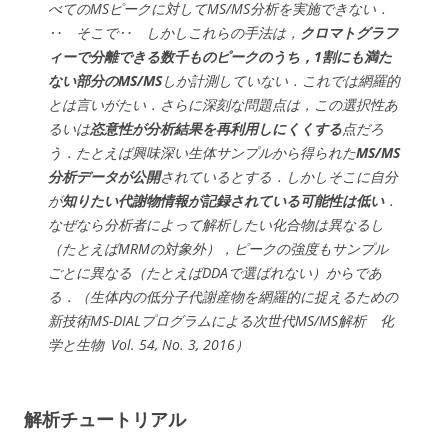
べてのMSピークに対してMS/MS分析を実施できない．
‥ そこで‥ しかしこれらの手法は，
クロマトグラフ
ィーで分離できる数千ものピークのうち，1割にも満た
ない部分のMS/MS
しか計測していない．これでは網羅的
とは言いがたい．さらに深刻な問題点は，この選択性あ
るいは
恣意性が分析結果を再利用しにくくする
点だろ
う．たとえば興味深い生体サンプルから得られた
MS/MS
分析データが公開
されているとする．しかしそこに自分
が
知りたい代謝物情報が記録されている可能性は低い
．
なぜなら分析者によって解析したい化合物は異なるし
（たとえばMRMの対象外），ピークの強度もサンプル
ごとに異なる（たとえばDDAで選ばれない）からであ
る．（生体内の低分子代謝産物を網羅的に捉えるための
新技術MS-DIALプログラムによる次世代MS/MS解析 化
学と生物 Vol. 54, No. 3, 2016）
解析チュートリアル