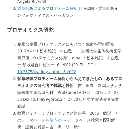
Angela Riveroll
質量分析によるプロテオーム解析
@ 第2回・質量分析イ
ンフォマティクス・ハッカソン
プロテオミクス研究
精密な定量プロテオミクスにもとづく生命科学の研究
2017/04/11 松本雅記・中山敬一 （九州大学生体防御医学
研究所 プロテオミクス分野） email：松本雅記，中山敬
一 領域融合レビュー, 6, e002 (2017) DOI:
10.7875/leading.author.6.e002
腎糸球体プロテオーム解析からみえてきたもの：あるプロ
テオミクス研究者の挑戦と挫折
吉 田豊 新潟大学大学
院医歯学総合研究科 Proteome Letters 2017；2：27-
35 Doi:10.14889/jpros.2.1_27 2015年功労賞受賞者論文
総説
教育セミナー：プロテオミクス熊の巻 2015 総説
ど
のデータベースを使うか
～データベース検索と配列解
析・誤解と難題～吉 沢 明 康*