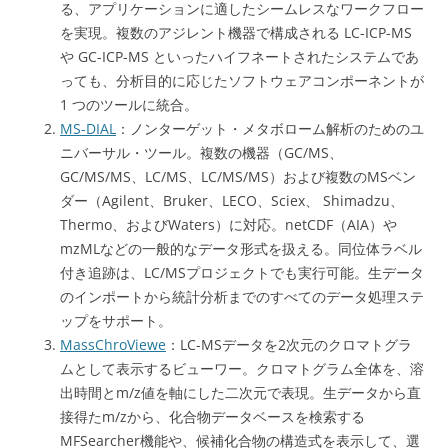
る、アプリケーションに適したシームレスなワークフロー
を実現。複数のアジレント機器で構成される LC-ICP-MS
や GC-ICP-MS といったハイフネートされたシステムであ
っても、分析目的に応じたソフトウェアコンポーネントが
1 つのツールに統合。
MS-DIAL
：ノンターゲット・メタボローム解析のためのユ
ニバーサル・ツール。複数の機器（GC/MS、
GC/MS/MS、LC/MS、LC/MS/MS）および複数のMSベン
ダー（Agilent、Bruker、LECO、Sciex、 Shimadzu、
Thermo、およびWaters）に対応。netCDF（AIA）や
mzMLなどの一般的なデータ形式を扱える。同位体ラベル
付き追跡は、LC/MSプロジェクトでも実行可能。生データ
のインポートから統計分析までのすべてのデータ処理ステ
ップをサポート。
MassChroViewe
：LC-MSデータを2次元のクロマトグラ
ムとして表示するビューワー。クロマトグラム全体を、溶
出時間とm/z値を軸にした二次元で表現。生データから直
接得たm/zから、化合物データベースを検索する
MFSearcher機能や、候補化合物の構造式を表示して、選