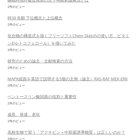
睡眠時無呼吸症候群の舌下神経刺激療法とは
2件のビュー
特39 先願 下位概念と上位概念
2件のビュー
化合物の構造式を描くフリーソフトChem Sketchの使い方 ビタミ
ンE(α-トコフェロール）を描いてみた
2件のビュー
研究のための論文・文献検索の方法
2件のビュー
MAPK経路を英語で説明する5個の文例（論文）RAS-RAF-MEK-ERK
2件のビュー
ペントースリン酸回路の役割と重要性
2件のビュー
成長、発達、老化
2件のビュー
高校生物で習う「アクチビン＝中胚葉誘導物質」は正しいのか？
2件のビュー