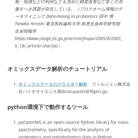
報・知識などの利用なども含めた精度改善など多くの克
服すべき課題が存在している。（プロテオーム情報のデ
ータマイニング Data-mining in proteomics 田中 博
Tanaka Hiroshi 東京医科歯科大学 疾患生命科学研究部
生命情報学
https://www.jstage.jst.go.jp/article/jhupo/2005/0/2005_
0_18/_article/-char/ja/）
オミックスデータ解析のチュートリアル
オミックスデータのクラスター解析
フィルジェン株式会
社バイオサイエンス部(biosupport@filgen.jp)
python環境下で動作するツール
pyOpenMS is an open-source Python library for mass
spectrometry, specifically for the analysis of
proteomics and metabolomics data in Python.