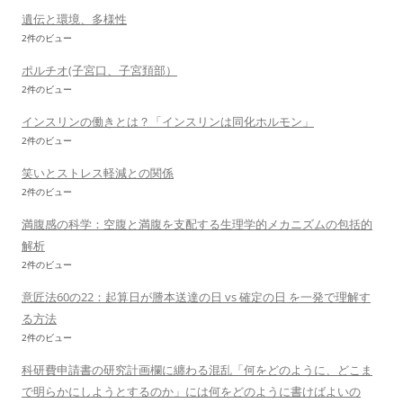
遺伝と環境、多様性
2件のビュー
ポルチオ(子宮口、子宮頚部）
2件のビュー
インスリンの働きとは？「インスリンは同化ホルモン」
2件のビュー
笑いとストレス軽減との関係
2件のビュー
満腹感の科学：空腹と満腹を支配する生理学的メカニズムの包括的
解析
2件のビュー
意匠法60の22：起算日が謄本送達の日 vs 確定の日 を一発で理解す
る方法
2件のビュー
科研費申請書の研究計画欄に纏わる混乱「何をどのように、どこま
で明らかにしようとするのか」には何をどのように書けばよいの