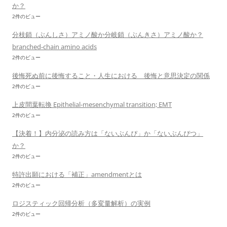
か？
2件のビュー
分枝鎖（ぶんしさ）アミノ酸か分岐鎖（ぶんきさ）アミノ酸か？
branched-chain amino acids
2件のビュー
後悔死ぬ前に後悔すること・人生における 後悔と意思決定の関係
2件のビュー
上皮間葉転換 Epithelial-mesenchymal transition; EMT
2件のビュー
【決着！】内分泌の読み方は「ないぶんぴ」か「ないぶんぴつ」
か？
2件のビュー
特許出願における「補正」amendmentとは
2件のビュー
ロジスティック回帰分析（多変量解析）の実例
2件のビュー