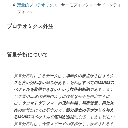
定量的プロテオミクス
サーモフィッシャーサイエンティ
フィック
プロテオミクス外注
質量分析について
質量分析計によるデータは，
網羅性の観点からはオミク
スと言い切れない
弱みがある．それは
すべてのMS/MSス
ペクトルを取得できないという技術的制約
である．タン
パク質や二次代謝物のように複雑な分子を同定するに
は，
クロマトグラフィー
の
保持時間
，
精密質量
，
同位体
比
の情報だけでは不十分で，
部分構造の手がかりを与え
るMS/MSスペクトルの取得が必須
になる．しかし現在の
質量分析計は，走査スピードの限界から，検出されるす