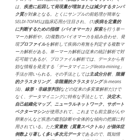
は、
疾患に起因して発現量が増加または減少するタンパ
ク質
が対象となる。とくにサンプルの前処理が簡単な
SELDI-TOFMSは臨床応用が注目され、 (1)
疾病を定量的
に判断するための指標（バイオマーカ）探索
を行う単一
マーカ解析や、(2)複数のバイオマーカを組み合わせ、発
現
プロファイル
を解析して疾病の有無を判定する複数マ
ーカ解析がある。単一マーカ解析は従来の統計解析で対
応可能であるが、プロファイル解析では、データから有
効な情報を発見する「データマイニングdeata-mining」
手法が用いられる。その手法としては
主成分分析
、
階層
的クラスタリング
、
非階層的クラスタリング
(k-means
法)、
線形・非線形判別
などの従来の多変量解析だけで
なく、データマイニングに特有な手法として、
決定木、
自己組織化マップ、ニューラルネットワーク、サポート
ベクターマシン
が使用されて、これまでも前立腺がんや
卵巣がんなど疾患の鑑別診断や全体的な傾向の把握に利
用されている。ただ
変量数（質量スペクトル）が個体症
例数より著しく多い多次元データ
であるので、既知情