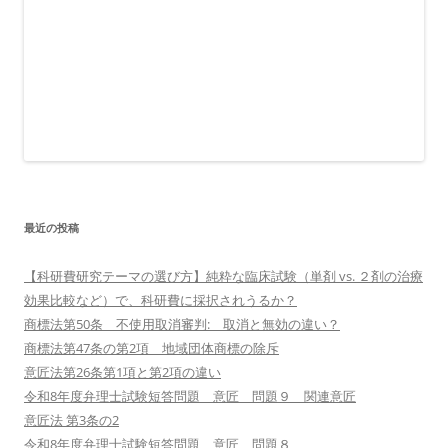
最近の投稿
【科研費研究テーマの選び方】純粋な臨床試験（単剤 vs. ２剤の治療
効果比較など）で、科研費に採択されうるか？
商標法第50条 不使用取消審判: 取消と無効の違い？
商標法第47条の第2項 地域団体商標の除斥
意匠法第26条第1項と第2項の違い
令和8年度弁理士試験短答問題 意匠 問題９ 関連意匠
意匠法 第3条の2
令和8年度弁理士試験短答問題 意匠 問題８