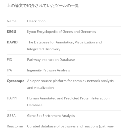
上の論文で紹介されていたツールの一覧
Name
Description
KEGG
Kyoto Encyclopedia of Genes and Genomes
DAVID
The Database for Annotation, Visualization and
Integrated Discovery
PID
Pathway Interaction Database
IPA
Ingenuity Pathway Analysis
Cytoscape
An open source platform for complex network analysis
and visualization
HAPPI
Human Annotated and Predicted Protein Interaction
Database
GSEA
Gene Set Enrichment Analysis
Reactome
Curated database of pathways and reactions (pathway