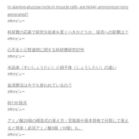
In alanine-glucose cycle in muscle cells, are NH4+ ammonium ions
generated?
2件のビュー
科研費の応募で研究分担者を置くべきかどうか、採否への影響は？
2件のビュー
心不全と心腎連関に関する科研費研究87件
2件のビュー
水晶体（すいしょうたい）と硝子体（しょうしたい）の違い
2件のビュー
血清療法は今でも使われているの？
2件のビュー
特139 除斥
2件のビュー
アミノ酸20個の構造式の覚え方：官能基や基本骨格で分類して覚え
ると簡単！必須アミノ酸9個（10個）も。
2件のビュー