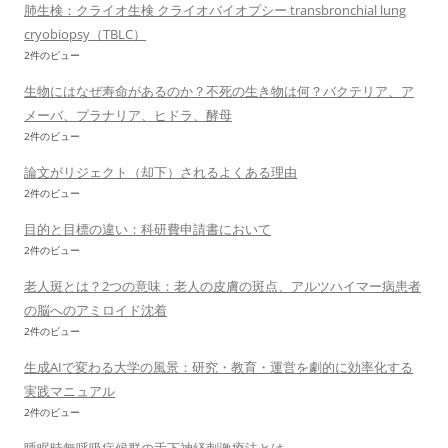
肺生検：クライオ生検 クライオバイオプシー transbronchial lung
cryobiopsy（TBLC）
2件のビュー
生物にはなぜ寿命があるのか？不死の生き物は何？バクテリア、ア
メーバ、プラナリア、ヒドラ、酵母
2件のビュー
論文がリジェクト（却下）されるよくある理由
2件のビュー
目的と目標の違い：科研費申請書において
2件のビュー
老人斑とは？2つの意味：老人の皮膚の斑点、アルツハイマー病患者
の脳へのアミロイド沈着
2件のビュー
生成AIで変わる大学の風景：研究・教育・運営を劇的に効率化する
実践マニュアル
2件のビュー