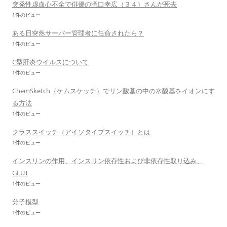
突発性虚血心不全で俳優の滝口幸広（３４）さんが死去
1件のビュー
ある日突然サーバー管理者に任命されたら？
1件のビュー
C型肝炎ウイルスについて
1件のビュー
ChemSketch（ケムスケッチ）でリン酸基の中の水酸基をイオンにす
る方法
1件のビュー
クラススイッチ（アイソタイプスイッチ）とは
1件のビュー
インスリンの作用、インスリン依存性および非依存性取り込み、
GLUT
1件のビュー
分子模型
1件のビュー