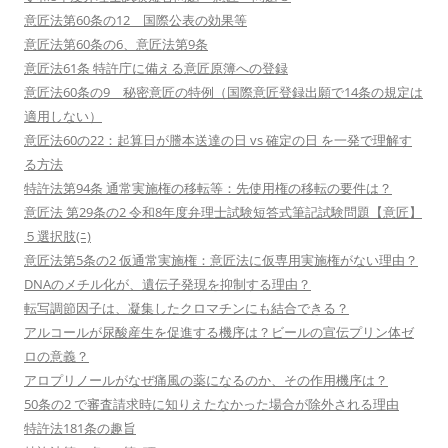
意匠法第60条の12 国際公表の効果等
意匠法第60条の6、意匠法第9条
意匠法61条 特許庁に備える意匠原簿への登録
意匠法60条の9 秘密意匠の特例（国際意匠登録出願で14条の規定は
適用しない）
意匠法60の22：起算日が謄本送達の日 vs 確定の日 を一発で理解す
る方法
特許法第94条 通常実施権の移転等：先使用権の移転の要件は？
意匠法 第29条の2 令和8年度弁理士試験短答式筆記試験問題【意匠】
５選択肢(ﾆ)
意匠法第5条の2 仮通常実施権：意匠法に仮専用実施権がない理由？
DNAのメチル化が、遺伝子発現を抑制する理由？
転写調節因子は、凝集したクロマチンにも結合できる？
アルコールが尿酸産生を促進する機序は？ビールの宣伝プリン体ゼ
ロの意義？
アロプリノールがなぜ痛風の薬になるのか、その作用機序は？
50条の2 で審査請求時に知りえたなかった場合が除外される理由
特許法181条の趣旨