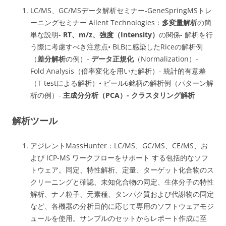
LC/MS、GC/MSデータ解析セミナー-GeneSpringMSトレ
ーニングセミナー Ailent Technologies：
多変量解析
の簡
単な説明-
RT、m/z、強度（Intensity）
の関係- 解析を行
う際に考慮すべき注意点• BLBに感染したRiceの解析例
（
差分解析
の例）-
データ正規化
（Normalization）-
Fold Analysis（倍率変化を用いた解析）- 統計的有意差
（T-testによる解析）• ビール6銘柄の解析例（パターン解
析の例）-
主成分分析（PCA）- クラスタリング解析
解析ツール
アジレントMassHunter：LC/MS、GC/MS、CE/MS、お
よび ICP-MS ワークフローをサポート する包括的なソフ
トウェア。同定、特性解析、定量、ターゲット化合物のス
クリーニングと確認、未知化合物の同定、生体分子の特性
解析、ナノ粒子、元素種、タンパク質および代謝物の同定
など、各機器の分析目的に応じて専用のソフトウェアモジ
ュールを使用。サンプルのセットからレポート作成に至