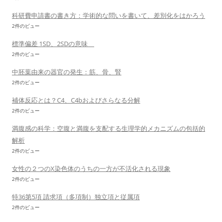
科研費申請書の書き方：学術的な問いを書いて、差別化をはかろう
2件のビュー
標準偏差 1SD、2SDの意味
2件のビュー
中胚葉由来の器官の発生：筋、骨、腎
2件のビュー
補体反応とは？C4、C4bおよびさらなる分解
2件のビュー
満腹感の科学：空腹と満腹を支配する生理学的メカニズムの包括的
解析
2件のビュー
女性の２つのX染色体のうちの一方が不活化される現象
2件のビュー
特36第5項 請求項（多項制）独立項と従属項
2件のビュー