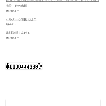
特041-3 優先権主張の基礎となった先願の、特29の2における先願の
地位（他の出願）
1件のビュー
ホルター心電図とは？
1件のビュー
鑑別診断をあげる
1件のビュー