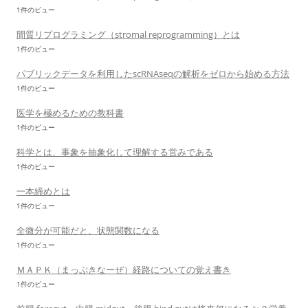
1件のビュー
間質リプログラミング（stromal reprogramming）とは
1件のビュー
パブリックデータを利用したscRNAseqの解析をゼロから始める方法
1件のビュー
医学を極めるための教科書
1件のビュー
科学とは、事象を抽象化して理解する営みである
1件のビュー
一本締めとは
1件のビュー
全微分が可能だと、状態関数になる
1件のビュー
ＭＡＰＫ（まっぷきなーぜ）経路についての覚え書き
1件のビュー