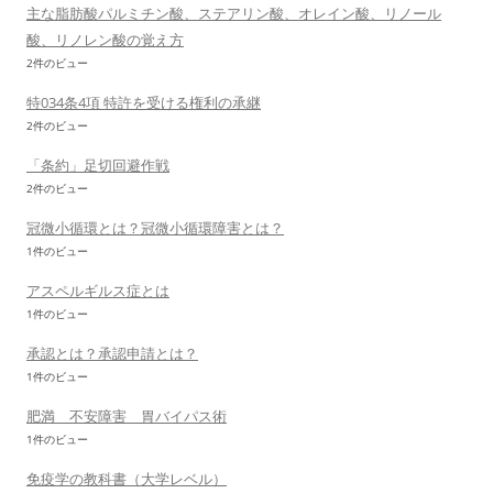
主な脂肪酸パルミチン酸、ステアリン酸、オレイン酸、リノール
酸、リノレン酸の覚え方
2件のビュー
特034条4項 特許を受ける権利の承継
2件のビュー
「条約」足切回避作戦
2件のビュー
冠微小循環とは？冠微小循環障害とは？
1件のビュー
アスペルギルス症とは
1件のビュー
承認とは？承認申請とは？
1件のビュー
肥満 不安障害 胃バイパス術
1件のビュー
免疫学の教科書（大学レベル）