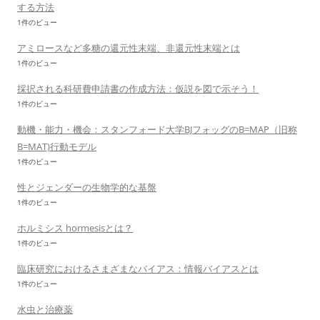
する方法
1件のビュー
アミロースなど多糖の還元性末端、非還元性末端とは
1件のビュー
採択される科研費申請書の作成方法：仮説を図で示そう！
1件のビュー
動機・能力・機会：スタンフォード大学BJフォッグのB=MAP（旧称
B=MAT)行動モデル
1件のビュー
性とジェンダーの生物学的な基盤
1件のビュー
ホルミシス hormesisとは？
1件のビュー
臨床研究におけるさまざまなバイアス：情報バイアスとは
1件のビュー
水虫と治療薬