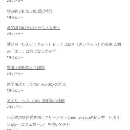
2件のビュー
特29第2項 進歩性 選択特許
2件のビュー
著30条1項4号のケーススタディ
2件のビュー
咽頭弓（いんとうきゅう）もしくは鰓弓（さいきゅう）の発生 人間
の「エラ」は何になるのか？
2件のビュー
腎臓の解剖学と生理学
2件のビュー
医学用語としてのmorbidityの意味
2件のビュー
ガドリニウム（Gd）造影剤の種類
2件のビュー
化合物の構造式を描くフリーソフトChem Sketchの使い方 ビタミ
ンE(α-トコフェロール）を描いてみた