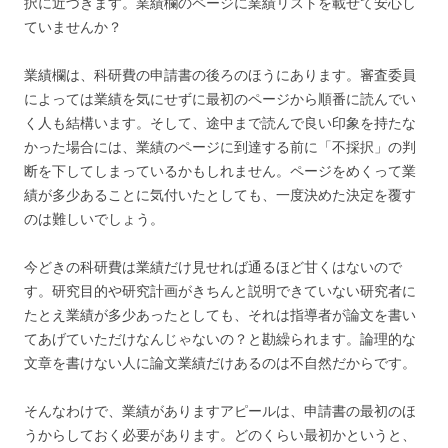
択に近づきます。業績欄のページに業績リストを載せて安心し
ていませんか？
業績欄は、科研費の申請書の後ろのほうにあります。審査委員
によっては業績を気にせずに最初のページから順番に読んでい
く人も結構います。そして、途中まで読んで良い印象を持たな
かった場合には、業績のページに到達する前に「不採択」の判
断を下してしまっているかもしれません。ページをめくって業
績が多少あることに気付いたとしても、一度決めた決定を覆す
のは難しいでしょう。
今どきの科研費は業績だけ見せれば通るほど甘くはないので
す。研究目的や研究計画がきちんと説明できていない研究者に
たとえ業績が多少あったとしても、それは指導者が論文を書い
てあげていただけなんじゃないの？と勘繰られます。論理的な
文章を書けない人に論文業績だけあるのは不自然だからです。
そんなわけで、業績がありますアピールは、申請書の最初のほ
うからしておく必要があります。どのくらい最初かというと、