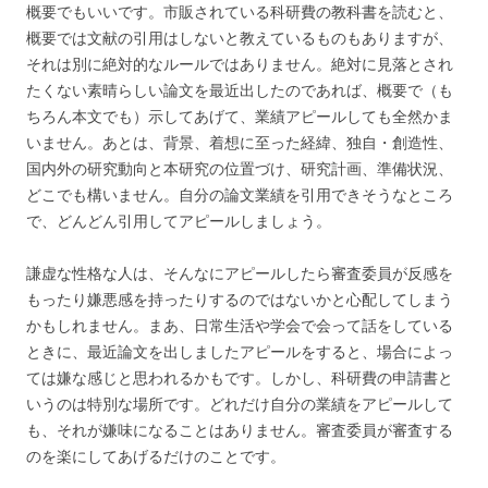
概要でもいいです。市販されている科研費の教科書を読むと、
概要では文献の引用はしないと教えているものもありますが、
それは別に絶対的なルールではありません。絶対に見落とされ
たくない素晴らしい論文を最近出したのであれば、概要で（も
ちろん本文でも）示してあげて、業績アピールしても全然かま
いません。あとは、背景、着想に至った経緯、独自・創造性、
国内外の研究動向と本研究の位置づけ、研究計画、準備状況、
どこでも構いません。自分の論文業績を引用できそうなところ
で、どんどん引用してアピールしましょう。
謙虚な性格な人は、そんなにアピールしたら審査委員が反感を
もったり嫌悪感を持ったりするのではないかと心配してしまう
かもしれません。まあ、日常生活や学会で会って話をしている
ときに、最近論文を出しましたアピールをすると、場合によっ
ては嫌な感じと思われるかもです。しかし、科研費の申請書と
いうのは特別な場所です。どれだけ自分の業績をアピールして
も、それが嫌味になることはありません。審査委員が審査する
のを楽にしてあげるだけのことです。