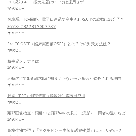
PCT規則64.3 拡大先願はPCTでは採用せず
2件のビュー
解糖系、TCA回路、電子伝達系で産生されるATPの総数は38分子？
36？34？32？31？30？28？
2件のビュー
Pre-CC OSCE（臨床実習前OSCE）とは？その対策方法は？
2件のビュー
新生児メレナとは
2件のビュー
50条の2 で審査請求時に知りえたなかった場合が除外される理由
2件のビュー
脳波（EEG）測定装置（脳波計）臨床研究用
2件のビュー
頭部画像検査：頭部CTと頭部MRIの見方（読影）、両者の違いなど
2件のビュー
高校生物で習う「アクチビン＝中胚葉誘導物質」は正しいのか？