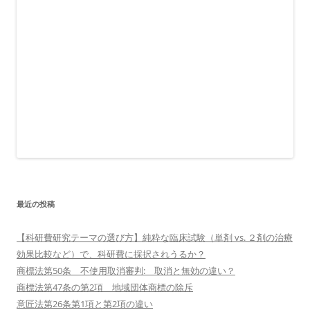
最近の投稿
【科研費研究テーマの選び方】純粋な臨床試験（単剤 vs. ２剤の治療
効果比較など）で、科研費に採択されうるか？
商標法第50条 不使用取消審判: 取消と無効の違い？
商標法第47条の第2項 地域団体商標の除斥
意匠法第26条第1項と第2項の違い