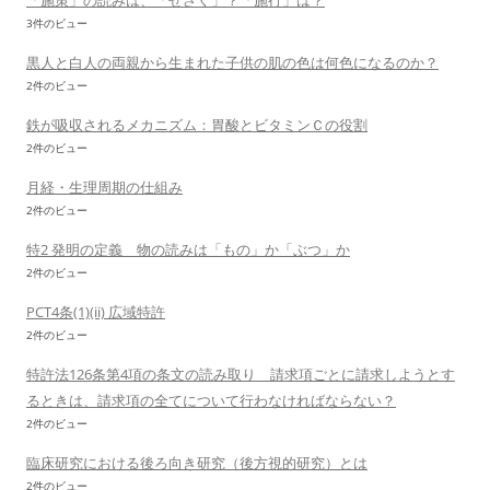
「施策」の読みは、「せさく」？「施行」は？
3件のビュー
黒人と白人の両親から生まれた子供の肌の色は何色になるのか？
2件のビュー
鉄が吸収されるメカニズム：胃酸とビタミンＣの役割
2件のビュー
月経・生理周期の仕組み
2件のビュー
特2 発明の定義 物の読みは「もの」か「ぶつ」か
2件のビュー
PCT4条(1)(ii) 広域特許
2件のビュー
特許法126条第4項の条文の読み取り 請求項ごとに請求しようとす
るときは、請求項の全てについて行わなければならない？
2件のビュー
臨床研究における後ろ向き研究（後方視的研究）とは
2件のビュー