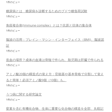
1件のビュー
糖尿病とは 糖尿病を診断するためのブドウ糖負荷試験
1件のビュー
免疫複合体(Immune complex）とは？抗原と抗体の集合体
1件のビュー
脳波の活用：ブレイン・マシン・インターフェイス（BMI)、脳波認
証
1件のビュー
造血の場所？成体の血液は骨髄で作られ、胎児期は肝臓で作られる
1件のビュー
アミノ酸20個の構造式の覚え方：官能基や基本骨格で分類して覚え
ると簡単！必須アミノ酸9個（10個）も。
1件のビュー
うつ病に関する研究論文
1件のビュー
窒素を含む有機化合物、生体に重要な化合物の構造を全部、丸暗記