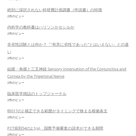
絶対に採択されない科研費計画調書（申請書）の特徴
2件のビュー
内科学の教科書はハリソンかセシルか
2件のビュー
非劣性試験とは何か？「”有意に劣性であった”とはいえない」との違
い
2件のビュー
結膜・角膜と三叉神経 Sensory Innervation of the Conjunctiva and
Cornea by the Trigeminal Nerve
2件のビュー
臨床医学雑誌のトップジャーナル
2件のビュー
特017の2 補正できる範囲がタイミングで狭まる根拠条文
2件のビュー
PCT規則54の2.1(a) 国際予備審査の請求ができる期間
2件のビュー