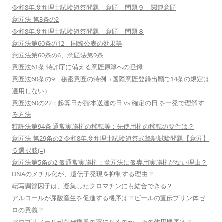
令和8年度弁理士試験短答問題 意匠 問題９ 関連意匠
意匠法 第3条の2
令和8年度弁理士試験短答問題 意匠 問題８
意匠法第60条の12 国際公表の効果等
意匠法第60条の6、意匠法第9条
意匠法61条 特許庁に備える意匠原簿への登録
意匠法60条の9 秘密意匠の特例（国際意匠登録出願で14条の規定は
適用しない）
意匠法60の22：起算日が謄本送達の日 vs 確定の日 を一発で理解す
る方法
特許法第94条 通常実施権の移転等：先使用権の移転の要件は？
意匠法 第29条の2 令和8年度弁理士試験短答式筆記試験問題【意匠】
５選択肢(ﾆ)
意匠法第5条の2 仮通常実施権：意匠法に仮専用実施権がない理由？
DNAのメチル化が、遺伝子発現を抑制する理由？
転写調節因子は、凝集したクロマチンにも結合できる？
アルコールが尿酸産生を促進する機序は？ビールの宣伝プリン体ゼ
ロの意義？
アロプリノールがなぜ痛風の薬になるのか、その作用機序は？