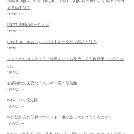
前腸 foregut、中腸 midgut、後腸 hind gutは将来何になるか？栄養
する動脈は？
1件のビュー
特037 発明の単一性とは
1件のビュー
post hoc sub analysis ポストホックサブ解析とは？
1件のビュー
イノベーションとは？「馬車をいくら改造しても自動車にはならな
い」
1件のビュー
心筋細胞の主要なエネルギー源：脂肪酸
1件のビュー
特043 パリ優先権
1件のビュー
特許法条文の理解のポイント：誰が誰に何をどうするのか？
1件のビュー