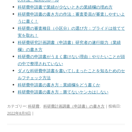
科研費申請書で業績が少ないときの業績欄の埋め方
科研費申請書の書き方の作法：審査委員が審査しやすいよ
うに書く！
科研費の審査種目（小区分）の選び方：プライドは捨てて
実を取れ！
科研費研究計画調書（申請書）研究者の遂行能力（業績
欄）の書き方
科研費の申請書がうまく書けない理由：やりたいことが頭
の中で整理されていない
ダメな科研費申請書を書いてしまったことを知るためのセ
ルフチェック方法
科研費申請書の書き方：業績欄をどう書くか
科研費申請書の書き方：勝てないケンカはしない
カテゴリー:
科研費
、
科研費計画調書（申請書）の書き方
| 投稿日:
2022年8月9日
|