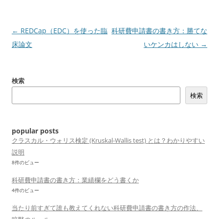
投
←
REDCap（EDC）を使った臨
科研費申請書の書き方：勝てな
稿
床論文
いケンカはしない
→
ナ
ビ
検索
ゲ
検索
ー
シ
ョ
popular posts
ン
クラスカル・ウォリス検定 (Kruskal-Wallis test) とは？わかりやすい
説明
8件のビュー
科研費申請書の書き方：業績欄をどう書くか
4件のビュー
当たり前すぎて誰も教えてくれない科研費申請書の書き方の作法、