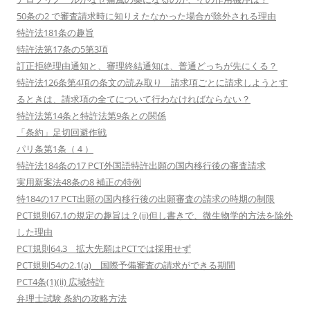
50条の2 で審査請求時に知りえたなかった場合が除外される理由
特許法181条の趣旨
特許法第17条の5第3項
訂正拒絶理由通知と、審理終結通知は、普通どっちが先にくる？
特許法126条第4項の条文の読み取り 請求項ごとに請求しようとす
るときは、請求項の全てについて行わなければならない？
特許法第14条と特許法第9条との関係
「条約」足切回避作戦
パリ条第1条（４）
特許法184条の17 PCT外国語特許出願の国内移行後の審査請求
実用新案法48条の8 補正の特例
特184の17 PCT出願の国内移行後の出願審査の請求の時期の制限
PCT規則67.1の規定の趣旨は？(ii)但し書きで、微生物学的方法を除外
した理由
PCT規則64.3 拡大先願はPCTでは採用せず
PCT規則54の2.1(a) 国際予備審査の請求ができる期間
PCT4条(1)(ii) 広域特許
弁理士試験 条約の攻略方法