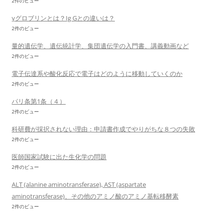
2件のビュー
γグロブリンとは？Ig Gとの違いは？
2件のビュー
量的遺伝学、遺伝統計学、集団遺伝学の入門書、講義動画など
2件のビュー
電子伝達系や酸化反応で電子はどのように移動していくのか
2件のビュー
パリ条第1条（４）
2件のビュー
科研費が採択されない理由：申請書作成でやりがちな８つの失敗
2件のビュー
医師国家試験に出た生化学の問題
2件のビュー
ALT (alanine aminotransferase), AST (aspartate
aminotransferase)、その他のアミノ酸のアミノ基転移酵素
2件のビュー