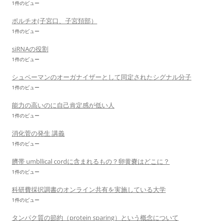
1件のビュー
ポルチオ(子宮口、子宮頚部）
1件のビュー
siRNAの役割
1件のビュー
シュペーマンのオーガナイザーとして同定されたシグナル分子
1件のビュー
能力の高いのに自己肯定感が低い人
1件のビュー
消化菅の発生 講義
1件のビュー
臍帯 umbllical cordに含まれるもの？卵黄嚢はどこに？
1件のビュー
科研費採択調書のオンライン共有を実施している大学
1件のビュー
タンパク質の節約（protein sparing）という概念について