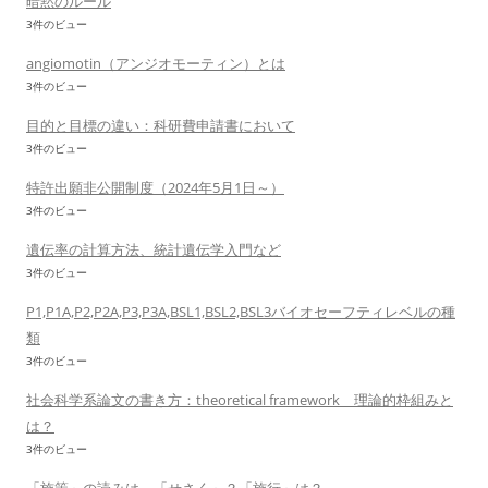
暗黙のルール
3件のビュー
angiomotin（アンジオモーティン）とは
3件のビュー
目的と目標の違い：科研費申請書において
3件のビュー
特許出願非公開制度（2024年5月1日～）
3件のビュー
遺伝率の計算方法、統計遺伝学入門など
3件のビュー
P1,P1A,P2,P2A,P3,P3A,BSL1,BSL2,BSL3バイオセーフティレベルの種
類
3件のビュー
社会科学系論文の書き方：theoretical framework 理論的枠組みと
は？
3件のビュー