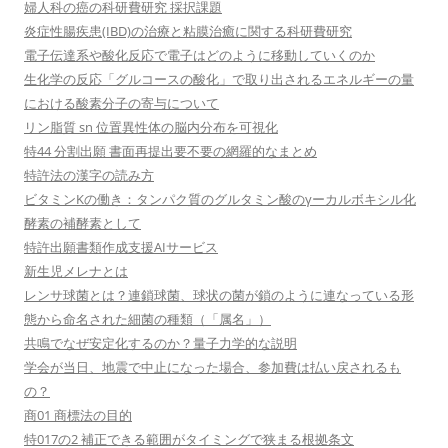
婦人科の癌の科研費研究 採択課題
炎症性腸疾患(IBD)の治療と粘膜治癒に関する科研費研究
電子伝達系や酸化反応で電子はどのように移動していくのか
生化学の反応「グルコースの酸化」で取り出されるエネルギーの量
における酸素分子の寄与について
リン脂質 sn 位置異性体の脳内分布を可視化
特44 分割出願 書面再提出要不要の網羅的なまとめ
特許法の漢字の読み方
ビタミンKの働き：タンパク質のグルタミン酸のγーカルボキシル化
酵素の補酵素として
特許出願書類作成支援AIサービス
新生児メレナとは
レンサ球菌とは？連鎖球菌、球状の菌が鎖のように連なっている形
態から命名された細菌の種類（「属名」）
共鳴でなぜ安定化するのか？量子力学的な説明
学会が当日、地震で中止になった場合、参加費は払い戻されるも
の？
商01 商標法の目的
特017の2 補正できる範囲がタイミングで狭まる根拠条文