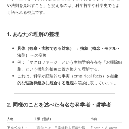
や法則を見出すこと」と捉えるのは、科学哲学や科学史でもよ
く語られる視点です。
1. あなたの理解の整理
具体（観察・実験できる対象）
→
抽象（概念・モデル・
法則）
への変換
例：「マクロファージ」という生物学的存在を「お掃除細
胞」という機能的抽象に置き換えて理解する。
これは、科学が経験的な事実（empirical facts）を
抽象
的な理論枠組みに統合する過程
を端的に表しています。
2. 同様のことを述べた有名な科学者・哲学者
人物
主張（意訳）
出典
アルベルト・
「科学とは、日常経験を可能な限
Einstein, A.
Ideas