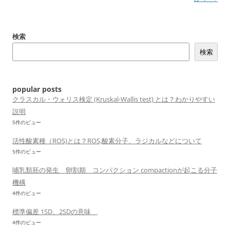
ゲ
ー
検索
シ
検索
ョ
ン
popular posts
クラスカル・ウォリス検定 (Kruskal-Wallis test) とは？わかりやすい
説明
5件のビュー
活性酸素種（ROS)とは？ROS,酸素分子、ラジカルなどについて
5件のビュー
哺乳類胚の発生 卵割期 コンパクション compactionが起こる分子
機構
4件のビュー
標準偏差 1SD、2SDの意味
4件のビュー