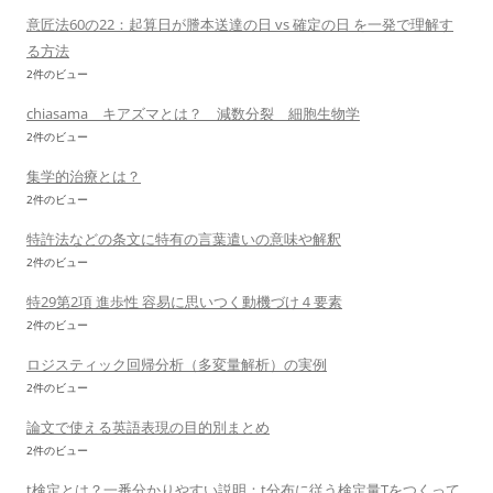
意匠法60の22：起算日が謄本送達の日 vs 確定の日 を一発で理解す
る方法
2件のビュー
chiasama キアズマとは？ 減数分裂 細胞生物学
2件のビュー
集学的治療とは？
2件のビュー
特許法などの条文に特有の言葉遣いの意味や解釈
2件のビュー
特29第2項 進歩性 容易に思いつく動機づけ４要素
2件のビュー
ロジスティック回帰分析（多変量解析）の実例
2件のビュー
論文で使える英語表現の目的別まとめ
2件のビュー
t検定とは？一番分かりやすい説明：t分布に従う検定量Tをつくって