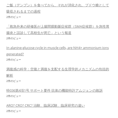
ご飯（デンプン）を食べてから、それが消化され、ブドウ糖として
吸収されるまでの過程
2件のビュー
「救急外来の研修医が上腸間膜動脈症候群（SMA症候群）を急性胃
腸炎と誤診して高校生が死亡」という報道
2件のビュー
In alanine-glucose cycle in muscle cells, are NH4+ ammonium ions
generated?
2件のビュー
満腹感の科学：空腹と満腹を支配する生理学的メカニズムの包括的
解析
2件のビュー
特036第4項1号 サポート要件 抗体の機能特許アムジェンの敗訴
2件のビュー
ARO? CRO? CRC? 治験、臨床試験、臨床研究の違い
2件のビュー