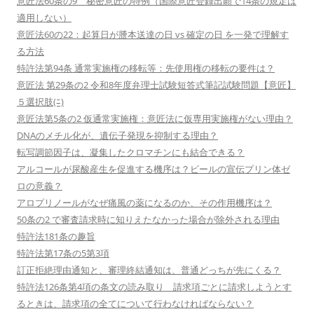
意匠法60条の9 秘密意匠の特例（国際意匠登録出願で14条の規定は
適用しない）
意匠法60の22：起算日が謄本送達の日 vs 確定の日 を一発で理解す
る方法
特許法第94条 通常実施権の移転等：先使用権の移転の要件は？
意匠法 第29条の2 令和8年度弁理士試験短答式筆記試験問題【意匠】
５選択肢(ﾆ)
意匠法第5条の2 仮通常実施権：意匠法に仮専用実施権がない理由？
DNAのメチル化が、遺伝子発現を抑制する理由？
転写調節因子は、凝集したクロマチンにも結合できる？
アルコールが尿酸産生を促進する機序は？ビールの宣伝プリン体ゼ
ロの意義？
アロプリノールがなぜ痛風の薬になるのか、その作用機序は？
50条の2 で審査請求時に知りえたなかった場合が除外される理由
特許法181条の趣旨
特許法第17条の5第3項
訂正拒絶理由通知と、審理終結通知は、普通どっちが先にくる？
特許法126条第4項の条文の読み取り 請求項ごとに請求しようとす
るときは、請求項の全てについて行わなければならない？