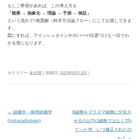
もしご希望があれば、この考え方を
「観察 → 抽象化 → 理論 → 予測 → 検証」
という流れで1枚図解（科学方法論フロー）にしてお渡しできま
す。
図にすれば、アインシュタインやポパーの位置づけも一目でわ
かる形になります。
カテゴリー:
未分類
| 投稿日:
2025年8月13日
|
投
←
組織学・病理組織学
B細胞をプラズマ細胞に分化さ
稿
(histopathology)
せるのはTh2細胞ではなくTfh
ナ
だった件、いつ修正されたの
ビ
か？
→