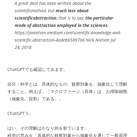
A great deal has been written about the
scientific
method
, but
much less about
scientific
abstraction
, that is to say,
the particular
mode of abstraction employed in the sciences
.
https://jnnielsen.medium.com/scientific-knowledge-and-
scientific-abstraction-4adeb6589706 Nick Nielsen Jul
28, 2018
ChatGPTでも確認してみます。
自分：科学とは、具体的なもの、観察対象を、抽象化して理解
すること。例えば、「マクロファージ（具体）は、お掃除細胞
（抽象化、役割）である。」
ChatGPT 5：
はい、その理解はかなり的を射ています。
科学の営みを「具体的な観察対象から抽象化を通じて一般原理