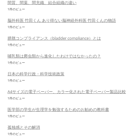
間質、間葉、間充織、結合組織の違い
1件のビュー
脳外科医 竹田くん あり得ない脳神経外科医 竹田くんの物語
1件のビュー
膀胱コンプライアンス（bladder compliance）とは
1件のビュー
哺乳類は爬虫類から進化したわけではなかったの？
1件のビュー
日本の科学行政・科学技術政策
1件のビュー
A4サイズの電子ペーパー、カラー化された電子ペーパー製品比較
1件のビュー
医学部の学生が生理学を勉強するためのお勧めの教科書
1件のビュー
孤独感とその解消
1件のビュー