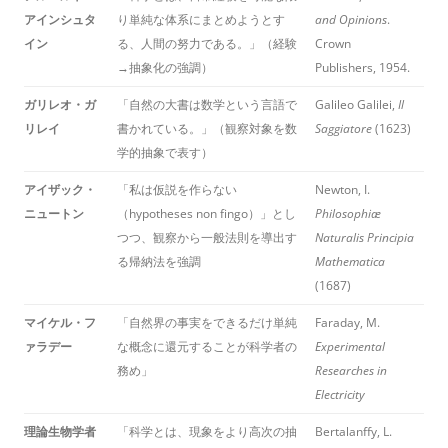
アインシュタ
り単純な体系にまとめようとす
and Opinions
.
イン
る、人間の努力である。」（経験
Crown
→抽象化の強調）
Publishers, 1954.
ガリレオ・ガ
「自然の大書は数学という言語で
Galileo Galilei,
Il
リレイ
書かれている。」（観察対象を数
Saggiatore
(1623)
学的抽象で表す）
アイザック・
「私は仮説を作らない
Newton, I.
ニュートン
（hypotheses non fingo）」とし
Philosophiæ
つつ、観察から一般法則を導出す
Naturalis Principia
る帰納法を強調
Mathematica
(1687)
マイケル・フ
「自然界の事実をできるだけ単純
Faraday, M.
ァラデー
な概念に還元することが科学者の
Experimental
務め」
Researches in
Electricity
理論生物学者
「科学とは、現象をより高次の抽
Bertalanffy, L.