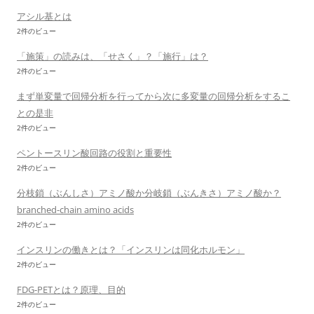
アシル基とは
2件のビュー
「施策」の読みは、「せさく」？「施行」は？
2件のビュー
まず単変量で回帰分析を行ってから次に多変量の回帰分析をするこ
との是非
2件のビュー
ペントースリン酸回路の役割と重要性
2件のビュー
分枝鎖（ぶんしさ）アミノ酸か分岐鎖（ぶんきさ）アミノ酸か？
branched-chain amino acids
2件のビュー
インスリンの働きとは？「インスリンは同化ホルモン」
2件のビュー
FDG-PETとは？原理、目的
2件のビュー