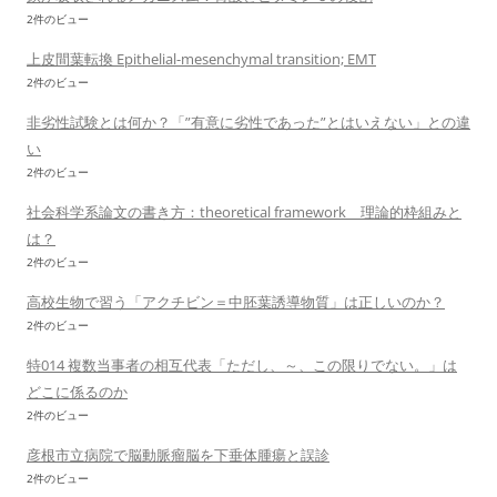
2件のビュー
上皮間葉転換 Epithelial-mesenchymal transition; EMT
2件のビュー
非劣性試験とは何か？「”有意に劣性であった”とはいえない」との違
い
2件のビュー
社会科学系論文の書き方：theoretical framework 理論的枠組みと
は？
2件のビュー
高校生物で習う「アクチビン＝中胚葉誘導物質」は正しいのか？
2件のビュー
特014 複数当事者の相互代表「ただし、～、この限りでない。」は
どこに係るのか
2件のビュー
彦根市立病院で脳動脈瘤脳を下垂体腫瘍と誤診
2件のビュー