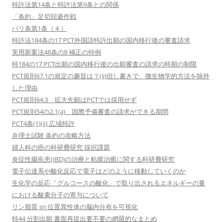
特許法第14条と特許法第9条との関係
「条約」足切回避作戦
パリ条第1条（４）
特許法184条の17 PCT外国語特許出願の国内移行後の審査請求
実用新案法48条の8 補正の特例
特184の17 PCT出願の国内移行後の出願審査の請求の時期の制限
PCT規則67.1の規定の趣旨は？(ii)但し書きで、微生物学的方法を除外
した理由
PCT規則64.3 拡大先願はPCTでは採用せず
PCT規則54の2.1(a) 国際予備審査の請求ができる期間
PCT4条(1)(ii) 広域特許
弁理士試験 条約の攻略方法
婦人科の癌の科研費研究 採択課題
炎症性腸疾患(IBD)の治療と粘膜治癒に関する科研費研究
電子伝達系や酸化反応で電子はどのように移動していくのか
生化学の反応「グルコースの酸化」で取り出されるエネルギーの量
における酸素分子の寄与について
リン脂質 sn 位置異性体の脳内分布を可視化
特44 分割出願 書面再提出要不要の網羅的なまとめ