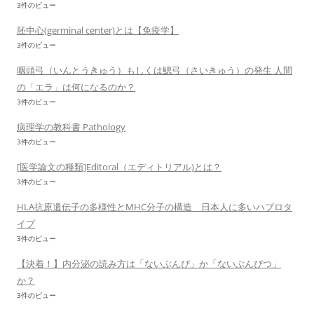
3件のビュー
胚中心(germinal center)とは【免疫学】
3件のビュー
咽頭弓（いんとうきゅう）もしくは鰓弓（さいきゅう）の発生 人間
の「エラ」は何になるのか？
3件のビュー
病理学の教科書 Pathology
3件のビュー
[医学論文の種類]Editoral（エディトリアル)とは？
3件のビュー
HLA抗原遺伝子の多様性とMHC分子の構造 日本人に多いハプロタ
イプ
3件のビュー
【決着！】内分泌の読み方は「ないぶんぴ」か「ないぶんぴつ」
か？
3件のビュー