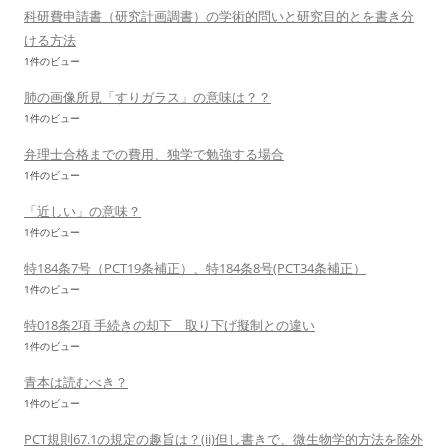
科研費申請書（研究計画調書）の学術的問いと研究目的とを書き分
ける方法
1件のビュー
肺の画像所見「すりガラス」の意味は？？
1件のビュー
弁理士合格までの費用、独学で勉強する場合
1件のビュー
「近しい」の意味？
1件のビュー
特184条7号（PCT19条補正）、特184条8号(PCT34条補正）
1件のビュー
特018条2項 手続きの却下 取り下げ擬制との違い
1件のビュー
青本は読むべき？
1件のビュー
PCT規則67.1の規定の趣旨は？(ii)但し書きで、微生物学的方法を除外