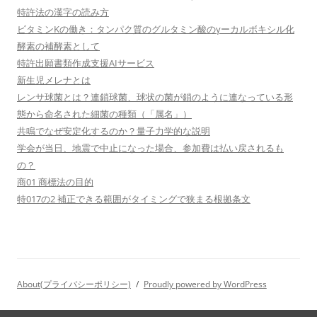
特許法の漢字の読み方
ビタミンKの働き：タンパク質のグルタミン酸のγーカルボキシル化
酵素の補酵素として
特許出願書類作成支援AIサービス
新生児メレナとは
レンサ球菌とは？連鎖球菌、球状の菌が鎖のように連なっている形
態から命名された細菌の種類（「属名」）
共鳴でなぜ安定化するのか？量子力学的な説明
学会が当日、地震で中止になった場合、参加費は払い戻されるも
の？
商01 商標法の目的
特017の2 補正できる範囲がタイミングで狭まる根拠条文
About(プライバシーポリシー)
Proudly powered by WordPress