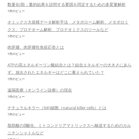
数量化I類：量的結果を説明する要因を同定するための多変量解析
1件のビュー
オミックス大規模データ解析手法 メタボローム解析、メタボロミ
クス、プロテオーム解析、プロテオミクスのツールなど
1件のビュー
肉芽腫、肉芽腫性免疫応答とは
1件のビュー
ATPの高エネルギーリン酸結合とは？結合エネルギーの大きさにあら
ず。放出されたエネルギーはどこに蓄えられていた？
1件のビュー
遠隔医療（オンライン診療）の現在
1件のビュー
ナチュラルキラー（NK)細胞（natural killer cells）とは
1件のビュー
脂肪酸のβ酸化、ミトコンドリアマトリックスへ輸送するためのカル
ニチンシャトルなど