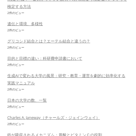
検定する方法
2件のビュー
遺伝と環境、多様性
2件のビュー
グリコシド結合とは？エーテル結合と違うの？
2件のビュー
目的と目標の違い：科研費申請書において
2件のビュー
生成AIで変わる大学の風景：研究・教育・運営を劇的に効率化する
実践マニュアル
2件のビュー
日本の大学の数、一覧
2件のビュー
Charles A. Janeway（チャールズ・ジェインウェイ）
2件のビュー
鉄が吸収されるメカニズム：胃酸とビタミンＣの役割