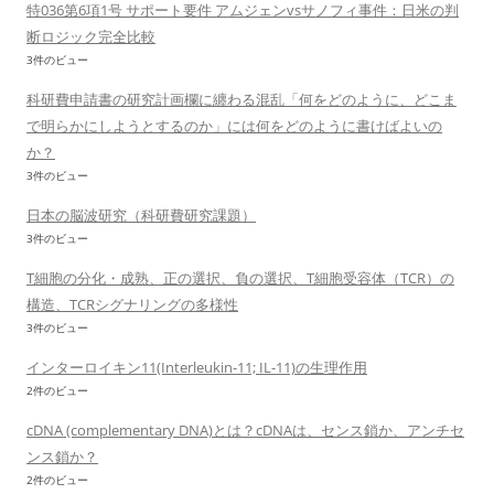
特036第6項1号 サポート要件 アムジェンvsサノフィ事件：日米の判
断ロジック完全比較
3件のビュー
科研費申請書の研究計画欄に纏わる混乱「何をどのように、どこま
で明らかにしようとするのか」には何をどのように書けばよいの
か？
3件のビュー
日本の脳波研究（科研費研究課題）
3件のビュー
T細胞の分化・成熟、正の選択、負の選択、T細胞受容体（TCR）の
構造、TCRシグナリングの多様性
3件のビュー
インターロイキン11(Interleukin-11; IL-11)の生理作用
2件のビュー
cDNA (complementary DNA)とは？cDNAは、センス鎖か、アンチセ
ンス鎖か？
2件のビュー