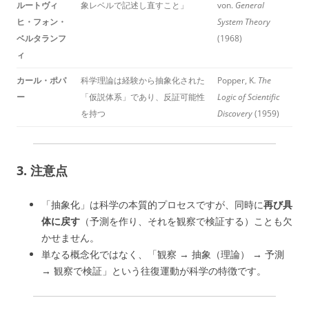
ルートヴィ
象レベルで記述し直すこと」
von.
General
ヒ・フォン・
System Theory
ベルタランフ
(1968)
ィ
カール・ポパ
科学理論は経験から抽象化された
Popper, K.
The
ー
「仮説体系」であり、反証可能性
Logic of Scientific
を持つ
Discovery
(1959)
3. 注意点
「抽象化」は科学の本質的プロセスですが、同時に
再び具
体に戻す
（予測を作り、それを観察で検証する）ことも欠
かせません。
単なる概念化ではなく、「観察 → 抽象（理論） → 予測
→ 観察で検証」という往復運動が科学の特徴です。