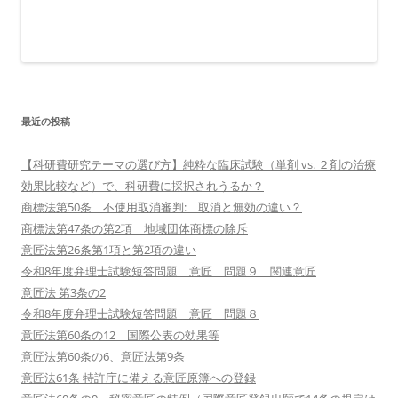
最近の投稿
【科研費研究テーマの選び方】純粋な臨床試験（単剤 vs. ２剤の治療
効果比較など）で、科研費に採択されうるか？
商標法第50条 不使用取消審判: 取消と無効の違い？
商標法第47条の第2項 地域団体商標の除斥
意匠法第26条第1項と第2項の違い
令和8年度弁理士試験短答問題 意匠 問題９ 関連意匠
意匠法 第3条の2
令和8年度弁理士試験短答問題 意匠 問題８
意匠法第60条の12 国際公表の効果等
意匠法第60条の6、意匠法第9条
意匠法61条 特許庁に備える意匠原簿への登録