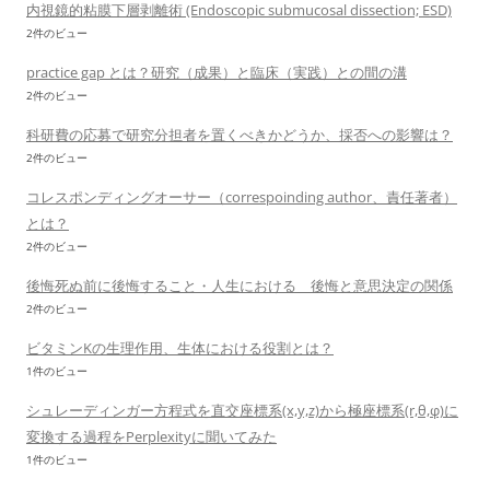
内視鏡的粘膜下層剥離術 (Endoscopic submucosal dissection; ESD)
2件のビュー
practice gap とは？研究（成果）と臨床（実践）との間の溝
2件のビュー
科研費の応募で研究分担者を置くべきかどうか、採否への影響は？
2件のビュー
コレスポンディングオーサー（correspoinding author、責任著者）
とは？
2件のビュー
後悔死ぬ前に後悔すること・人生における 後悔と意思決定の関係
2件のビュー
ビタミンKの生理作用、生体における役割とは？
1件のビュー
シュレーディンガー方程式を直交座標系(x,y,z)から極座標系(r,θ,φ)に
変換する過程をPerplexityに聞いてみた
1件のビュー