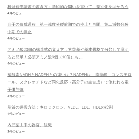
科研費申請書の書き方：学術的な問いを書いて、差別化をはかろう
4件のビュー
卵子の形成過程 第一減数分裂前期での停止と再開、第二減数分裂
中期での停止
4件のビュー
アミノ酸20個の構造式の覚え方：官能基や基本骨格で分類して覚え
ると簡単！必須アミノ酸9個（10個）も。
4件のビュー
補酵素NADHとNADPHとの違いは？NADPHは、脂肪酸、コレステロ
ール、ヌクレオチドなど同化反応（高分子の生合成）で使われる電
子供与体
4件のビュー
脂質の運搬方法：キロミクロン、VLDL、LDL、HDLの役割
4件のビュー
内胚葉由来の器官、組織
3件のビュー