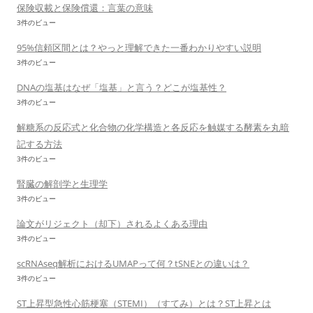
保険収載と保険償還：言葉の意味
3件のビュー
95%信頼区間とは？やっと理解できた一番わかりやすい説明
3件のビュー
DNAの塩基はなぜ「塩基」と言う？どこが塩基性？
3件のビュー
解糖系の反応式と化合物の化学構造と各反応を触媒する酵素を丸暗
記する方法
3件のビュー
腎臓の解剖学と生理学
3件のビュー
論文がリジェクト（却下）されるよくある理由
3件のビュー
scRNAseq解析におけるUMAPって何？tSNEとの違いは？
3件のビュー
ST上昇型急性心筋梗塞（STEMI）（すてみ）とは？ST上昇とは