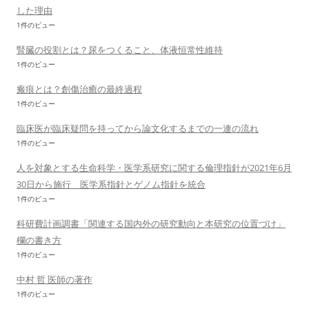
した理由
1件のビュー
腎臓の役割とは？尿をつくること、体液恒常性維持
1件のビュー
瘢痕とは？創傷治癒の最終過程
1件のビュー
臨床医が臨床疑問を持ってから論文化するまでの一連の流れ
1件のビュー
人を対象とする生命科学・医学系研究に関する倫理指針が2021年6月
30日から施行 医学系指針とゲノム指針を統合
1件のビュー
科研費計画調書「関連する国内外の研究動向と本研究の位置づけ」
欄の書き方
1件のビュー
中村 哲 医師の著作
1件のビュー