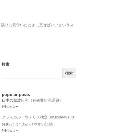
誤りは、誤りに気付いたときに直せばいいというス
検索
検索
popular posts
日本の脳波研究（科研費研究課題）
9件のビュー
クラスカル・ウォリス検定 (Kruskal-Wallis
test) とは？わかりやすい説明
5件のビュー