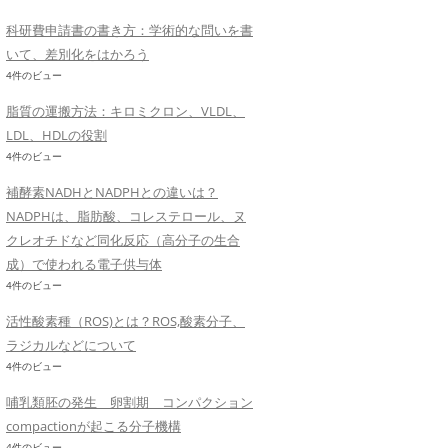
科研費申請書の書き方：学術的な問いを書
いて、差別化をはかろう
4件のビュー
脂質の運搬方法：キロミクロン、VLDL、
LDL、HDLの役割
4件のビュー
補酵素NADHとNADPHとの違いは？
NADPHは、脂肪酸、コレステロール、ヌ
クレオチドなど同化反応（高分子の生合
成）で使われる電子供与体
4件のビュー
活性酸素種（ROS)とは？ROS,酸素分子、
ラジカルなどについて
4件のビュー
哺乳類胚の発生 卵割期 コンパクション
compactionが起こる分子機構
4件のビュー