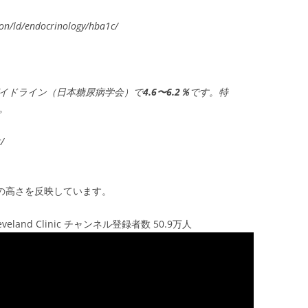
ion/ld/endocrinology/hba1c/
ガイドライン（日本糖尿病学会）で
4.6〜6.2％
です。特
。
/
値の高さを反映しています。
? Cleveland Clinic チャンネル登録者数 50.9万人