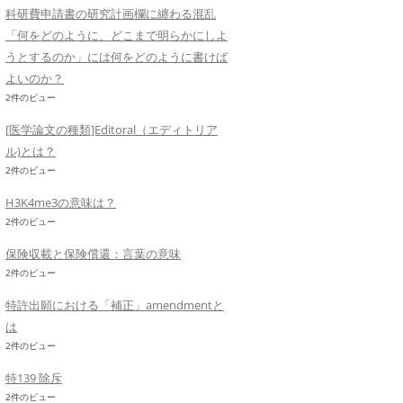
科研費申請書の研究計画欄に纏わる混乱
「何をどのように、どこまで明らかにしよ
うとするのか」には何をどのように書けば
よいのか？
2件のビュー
[医学論文の種類]Editoral（エディトリア
ル)とは？
2件のビュー
H3K4me3の意味は？
2件のビュー
保険収載と保険償還：言葉の意味
2件のビュー
特許出願における「補正」amendmentと
は
2件のビュー
特139 除斥
2件のビュー