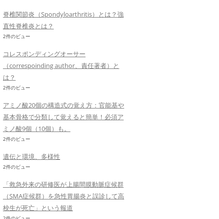
脊椎関節炎（Spondyloarthritis）とは？強
直性脊椎炎とは？
2件のビュー
コレスポンディングオーサー
（correspoinding author、責任著者）と
は？
2件のビュー
アミノ酸20個の構造式の覚え方：官能基や
基本骨格で分類して覚えると簡単！必須ア
ミノ酸9個（10個）も。
2件のビュー
遺伝と環境、多様性
2件のビュー
「救急外来の研修医が上腸間膜動脈症候群
（SMA症候群）を急性胃腸炎と誤診して高
校生が死亡」という報道
2件のビュー