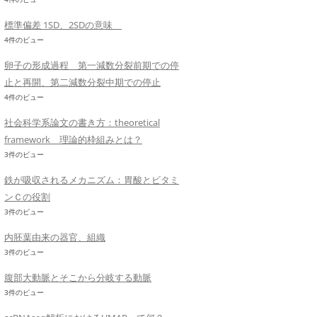
標準偏差 1SD、2SDの意味
4件のビュー
卵子の形成過程 第一減数分裂前期での停
止と再開、第二減数分裂中期での停止
4件のビュー
社会科学系論文の書き方：theoretical
framework 理論的枠組みとは？
3件のビュー
鉄が吸収されるメカニズム：胃酸とビタミ
ンＣの役割
3件のビュー
内胚葉由来の器官、組織
3件のビュー
腹部大動脈とそこから分岐する動脈
3件のビュー