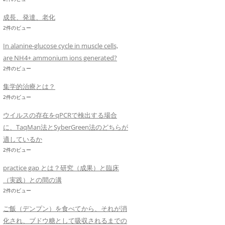
成長、発達、老化
2件のビュー
In alanine-glucose cycle in muscle cells,
are NH4+ ammonium ions generated?
2件のビュー
集学的治療とは？
2件のビュー
ウイルスの存在をqPCRで検出する場合
に、TaqMan法とSyberGreen法のどちらが
適しているか
2件のビュー
practice gap とは？研究（成果）と臨床
（実践）との間の溝
2件のビュー
ご飯（デンプン）を食べてから、それが消
化され、ブドウ糖として吸収されるまでの