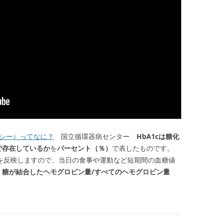
シー）ってなに？
国立循環器病センター
HbA1cは糖化
で存在しているか
を
パーセント（％）
で表したものです。
糖値を反映しますので、当日の食事や運動など短期間の血糖値
%) = 糖が結合したヘモグロビン量/すべてのヘモグロビン量
|