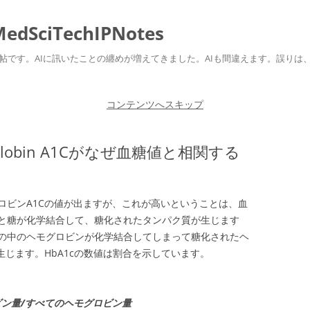
ciTechIPNotes
自身のための勉強帖です。AIに訊いたことの纏めが増えてきました。AIも間違えます。
コンテンツへスキップ
globin A1Cがなぜ血糖値と相関する
ロビンA1Cの値が出ますが、これが高いということは、血
と糖が化学結合して、糖化されたタンパク質が生じます
の中のヘモグロビンが化学結合してしまって糖化されたヘ
生じます。HbA1cの数値は割合を示しています。
グロビン量/すべてのヘモグロビン量