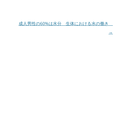
成人男性の60%は水分 生体における水の働き
→