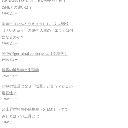
scRNAseq解析におけるUMAPって何？
tSNEとの違いは？
3件のビュー
咽頭弓（いんとうきゅう）もしくは鰓弓
（さいきゅう）の発生 人間の「エラ」は何
になるのか？
3件のビュー
胚中心(germinal center)とは【免疫学】
3件のビュー
腎臓の解剖学と生理学
3件のビュー
DNAの塩基はなぜ「塩基」と言う？どこが
塩基性？
3件のビュー
ST上昇型急性心筋梗塞（STEMI）（すて
み）とは？ST上昇とは
3件のビュー