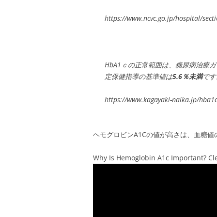
https://www.ncvc.go.jp/hospital/sect
HbA1ｃの正常範囲は、糖尿病治療
定保健指導の基準値は
5.6％未満
です
https://www.kagayaki-naika.jp/hba1c
ヘモグロビンA1Cの値が高さは、血糖
Why Is Hemoglobin A1c Important