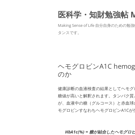
医科学・知財勉強帖 MedS
Making Sense of Life 自分
タンスです。
ヘモグロビンA1C hemo
のか
健康診断の血液検査の結果としてヘモグ
糖値が高いと解釈されます。タンパク質
が、血液中の糖（グルコース）と赤血球
モグロビンすなわちヘモグロビンA1Cが
HbA1c(%) = 糖が結合したヘモ