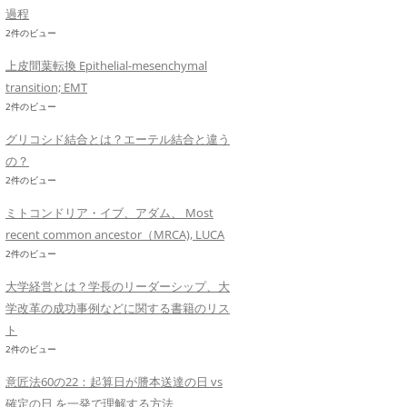
過程
2件のビュー
上皮間葉転換 Epithelial-mesenchymal
transition; EMT
2件のビュー
グリコシド結合とは？エーテル結合と違う
の？
2件のビュー
ミトコンドリア・イブ、アダム、 Most
recent common ancestor（MRCA), LUCA
2件のビュー
大学経営とは？学長のリーダーシップ、大
学改革の成功事例などに関する書籍のリス
ト
2件のビュー
意匠法60の22：起算日が謄本送達の日 vs
確定の日 を一発で理解する方法