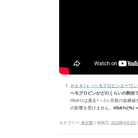
ＨｂＡ1ｃ（ヘモグロビンエーワン
ヘモグロビンがどのくらいの割合
HbA1cは過去1～2ヶ月前の血
の影響を受けません。
HbA1c(
カテゴリー:
未分類
| 投稿日:
2024年4月3日