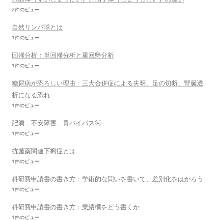
2件のビュー
自然リンパ球とは
1件のビュー
回帰分析：単回帰分析と重回帰分析
1件のビュー
糖尿病が恐ろしい理由：三大合併症による失明、足の切断、腎臓透
析になる恐れ
1件のビュー
肥満 不安障害 胃バイパス術
1件のビュー
抗菌薬関連下痢症とは
1件のビュー
科研費申請書の書き方：学術的な問いを書いて、差別化をはかろう
1件のビュー
科研費申請書の書き方：業績欄をどう書くか
1件のビュー