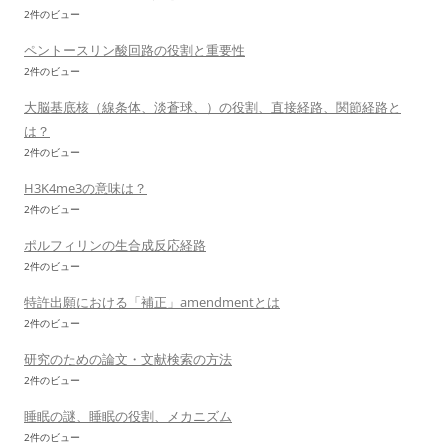
2件のビュー
ペントースリン酸回路の役割と重要性
2件のビュー
大脳基底核（線条体、淡蒼球、）の役割、直接経路、関節経路と
は？
2件のビュー
H3K4me3の意味は？
2件のビュー
ポルフィリンの生合成反応経路
2件のビュー
特許出願における「補正」amendmentとは
2件のビュー
研究のための論文・文献検索の方法
2件のビュー
睡眠の謎、睡眠の役割、メカニズム
2件のビュー