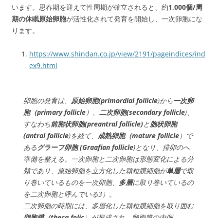
います。思春期を迎えて性
周
期
が
確
立されると、約
1,000個/周
期の休眠原始卵胞
が
活
性
化
さ
れて発
育
を
開
始
し、一
次
卵
胞にな
ります。
https://www.shindan.co.jp/view/2191/pageindices/ind
ex9.html
卵胞の発育は、
原始卵胞(primordial follicle
)から
一次卵
胞（primary follicle
）、
二次卵胞(secondary follicle
)、
すなわち
前胞状卵胞(preantral follicle)
と
胞状卵胞
(antral follicle
)を経て、
成熟卵胞（mature follicle
）で
ある
グラーフ卵胞 (Graafian follicle
)となり、排卵のへ
準備を整える。一次卵胞と二次卵胞は形態変化による分
類であり、原始卵胞を立方化した顆粒膜細胞が
単層
で取
り巻いているものを一次卵胞、
多層
に取り巻いているの
を二次卵胞と呼んでいる3）。
二次卵胞の時期には、多層化した顆粒膜細胞を取り囲む
卵胞膜（theca folic
）が形成され、卵胞膜の内側