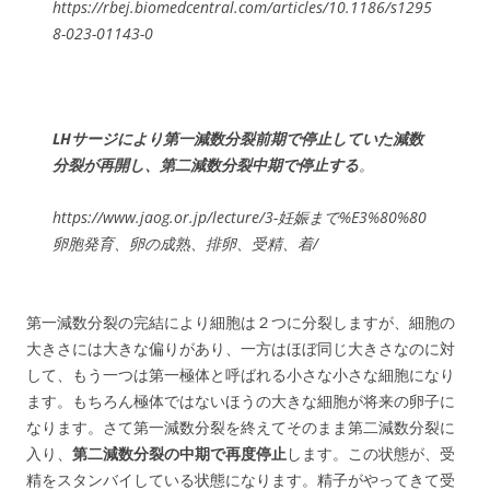
https://rbej.biomedcentral.com/articles/10.1186/s1295
8-023-01143-0
LHサージにより第一減数分裂前期で停止していた減数
分裂が再開し、第二減数分裂中期で停止する
。
https://www.jaog.or.jp/lecture/3-妊娠まで%E3%80%80
卵胞発育、卵の成熟、排卵、受精、着/
第一減数分裂の完結により細胞は２つに分裂しますが、細胞の
大きさには大きな偏りがあり、一方はほぼ同じ大きさなのに対
して、もう一つは第一極体と呼ばれる小さな小さな細胞になり
ます。もちろん極体ではないほうの大きな細胞が将来の卵子に
なります。さて第一減数分裂を終えてそのまま第二減数分裂に
入り、
第二減数分裂の中期で再度停止
します。この状態が、受
精をスタンバイしている状態になります。精子がやってきて受