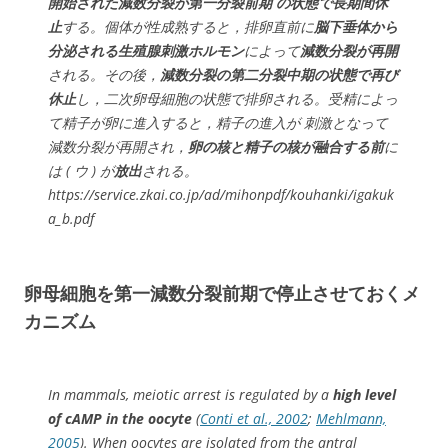
開始された減数分裂が第一分裂前期 の状態で長期間休
止
する。個体が性成熟すると，排卵直前に
脳下垂体から
分泌される生殖腺刺激ホルモン
によって
減数分裂が再開
される。その後，
減数分裂の第二分裂中期の状態で再び
休止
し，二次卵母細胞の状態で排卵される。受精によっ
て精子が卵に進入すると，精子の進入が 刺激となって
減数分裂が再開され，
卵の核と精子の核が融合する前
に
は ( ウ ) が
放出
される。
https://service.zkai.co.jp/ad/mihonpdf/kouhanki/igakuk
a_b.pdf
卵母細胞を第一減数分裂前期で停止させておくメ
カニズム
In mammals, meiotic arrest is regulated by a
high level
of cAMP in the oocyte
(
Conti et al., 2002
;
Mehlmann,
2005
). When oocytes are isolated from the antral