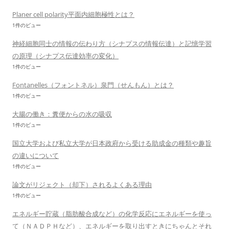
Planer cell polarity平面内細胞極性とは？
1件のビュー
神経細胞同士の情報の伝わり方（シナプスの情報伝達）と記憶学習
の原理（シナプス伝達効率の変化）
1件のビュー
Fontanelles（フォントネル）泉門（せんもん）とは？
1件のビュー
大腸の働き：糞便からの水の吸収
1件のビュー
国立大学および私立大学が日本政府から受ける助成金の種類や趣旨
の違いについて
1件のビュー
論文がリジェクト（却下）されるよくある理由
1件のビュー
エネルギー貯蔵（脂肪酸合成など）の化学反応にエネルギーを使っ
て（ＮＡＤＰＨなど）、エネルギーを取り出すときにちゃんとそれ