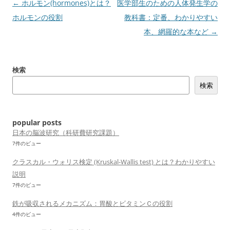
投
←
ホルモン(hormones)とは？
医学部生のための人体発生学の
稿
ホルモンの役割
教科書：定番、わかりやすい
ナ
本、網羅的な本など
→
ビ
ゲ
検索
ー
検索
シ
ョ
ン
popular posts
日本の脳波研究（科研費研究課題）
7件のビュー
クラスカル・ウォリス検定 (Kruskal-Wallis test) とは？わかりやすい
説明
7件のビュー
鉄が吸収されるメカニズム：胃酸とビタミンＣの役割
4件のビュー