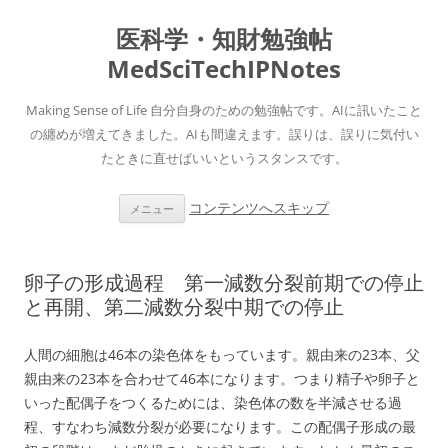
医科学・知財勉強帖
MedSciTechIPNotes
Making Sense of Life 自分自身のための勉強帖です。AIに訊いたこと
の纏めが増えてきました。AIも間違えます。誤りは、誤りに気付い
たときに直せばいいというスタンスです。
コンテンツへスキップ
メニュー
卵子の形成過程 第一減数分裂前期での停止
と再開、第二減数分裂中期での停止
人間の細胞は46本の染色体をもっています。親由来の23本、父
親由来の23本を合わせて46本になります。つまり精子や卵子と
いった配偶子をつくるためには、染色体の数を半減させる過
程、すなわち減数分裂が必要になります。この配偶子形成の最