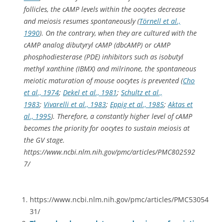
follicles, the cAMP levels within the oocytes decrease
and meiosis resumes spontaneously (
Törnell et al.,
1990
). On the contrary, when they are cultured with the
cAMP analog dibutyryl cAMP (dbcAMP) or cAMP
phosphodiesterase (PDE) inhibitors such as isobutyl
methyl xanthine (IBMX) and milrinone, the spontaneous
meiotic maturation of mouse oocytes is prevented (
Cho
et al., 1974
;
Dekel et al., 1981
;
Schultz et al.,
1983
;
Vivarelli et al., 1983
;
Eppig et al., 1985
;
Aktas et
al., 1995
). Therefore, a constantly higher level of cAMP
becomes the priority for oocytes to sustain meiosis at
the GV stage.
https://www.ncbi.nlm.nih.gov/pmc/articles/PMC802592
7/
https://www.ncbi.nlm.nih.gov/pmc/articles/PMC53054
31/