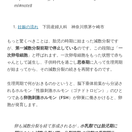
ml#note8
妊娠の流れ
下田産婦人科 神奈川県茅ケ崎市
もっと驚くべきことは、胎児の時期に始まった減数分裂です
が、
第一減数分裂前期で停止している
のです。この段階は「
一
次卵母細胞
」と呼ばれます。一次卵母細胞をもった状態で赤ち
ゃんとして誕生し、子供時代を過ごし
思春期
に入って生理周期
が始まってから、その減数分裂の続きを再開するのです。
生理周期で何がおきるのかというと、脳下垂体前葉から分泌さ
れるホルモン「性腺刺激ホルモン（ゴナドトロピン）」のひと
つである
卵胞刺激ホルモン（FSH
）が卵巣に働きかけると、卵
胞が発育します。
卵も減数分裂を経て形成されるが，
ホ乳類では胎児期に