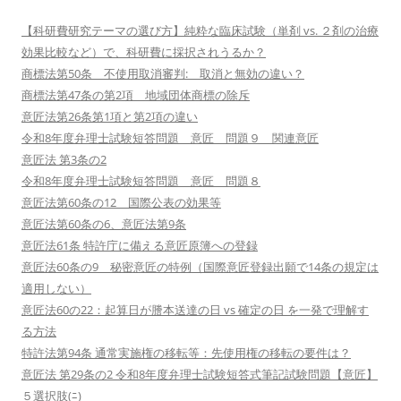
【科研費研究テーマの選び方】純粋な臨床試験（単剤 vs. ２剤の治療
効果比較など）で、科研費に採択されうるか？
商標法第50条 不使用取消審判: 取消と無効の違い？
商標法第47条の第2項 地域団体商標の除斥
意匠法第26条第1項と第2項の違い
令和8年度弁理士試験短答問題 意匠 問題９ 関連意匠
意匠法 第3条の2
令和8年度弁理士試験短答問題 意匠 問題８
意匠法第60条の12 国際公表の効果等
意匠法第60条の6、意匠法第9条
意匠法61条 特許庁に備える意匠原簿への登録
意匠法60条の9 秘密意匠の特例（国際意匠登録出願で14条の規定は
適用しない）
意匠法60の22：起算日が謄本送達の日 vs 確定の日 を一発で理解す
る方法
特許法第94条 通常実施権の移転等：先使用権の移転の要件は？
意匠法 第29条の2 令和8年度弁理士試験短答式筆記試験問題【意匠】
５選択肢(ﾆ)