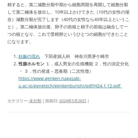
精すると、第二減数分裂中期から細胞周期を再開して細胞分裂
して第二極体を放出し、10年以上かけてきた（10代の女性の場
合）減数分裂が完了します（40代の女性なら40年以上というこ
と）。第二極体放出後、卵子の前核と精子の前核は融合して一
つの核となり、これで受精卵というひとつの細胞ができたこと
になります。
妊娠の流れ
下田産婦人科 神奈川県茅ケ崎市
性腺ホルモン
１．成人男女の生殖機能 ２．性の決定分化
・ ３．性の発達 – 思春期（二次性徴）
https://www.genken.nagasaki-
u.ac.jp/genetech/genkenbunshi/pdf/H24.1.12.pdf
カテゴリー:
未分類
| 投稿日:
2024年5月26日
|