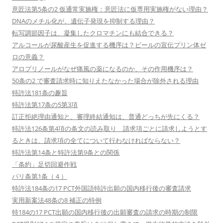
意匠法第5条の2 仮通常実施権：意匠法に仮専用実施権がない理由？
DNAのメチル化が、遺伝子発現を抑制する理由？
転写調節因子は、凝集したクロマチンにも結合できる？
アルコールが尿酸産生を促進する機序は？ビールの宣伝プリン体ゼ
ロの意義？
アロプリノールがなぜ痛風の薬になるのか、その作用機序は？
50条の2 で審査請求時に知りえたなかった場合が除外される理由
特許法181条の趣旨
特許法第17条の5第3項
訂正拒絶理由通知と、審理終結通知は、普通どっちが先にくる？
特許法126条第4項の条文の読み取り 請求項ごとに請求しようとす
るときは、請求項の全てについて行わなければならない？
特許法第14条と特許法第9条との関係
「条約」足切回避作戦
パリ条第1条（４）
特許法184条の17 PCT外国語特許出願の国内移行後の審査請求
実用新案法48条の8 補正の特例
特184の17 PCT出願の国内移行後の出願審査の請求の時期の制限