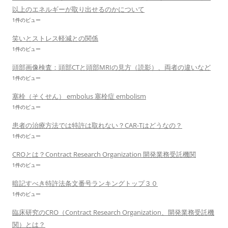
以上のエネルギーが取り出せるのかについて
1件のビュー
笑いとストレス軽減との関係
1件のビュー
頭部画像検査：頭部CTと頭部MRIの見方（読影）、両者の違いなど
1件のビュー
塞栓（そくせん） embolus 塞栓症 embolism
1件のビュー
患者の治療方法では特許は取れない？CAR-Tはどうなの？
1件のビュー
CROとは？Contract Research Organization 開発業務受託機関
1件のビュー
暗記すべき特許法条文番号ランキングトップ３０
1件のビュー
臨床研究のCRO（Contract Research Organization、開発業務受託機
関）とは？