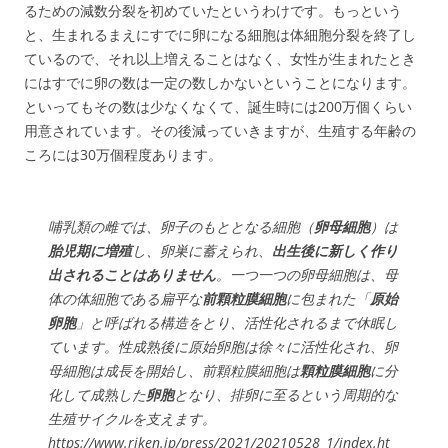
るための減数分裂を初めていたというわけです。もっという
と、生まれるまえにすでに卵になる細胞は体細胞分裂を終了し
ているので、それ以上増えることはなく、女性が生まれたとき
にはすでに卵の数は一定の数しかないということになります。
といってもその数は少なくなくて、誕生時には200万個くらい
用意されています。その後減っていきますが、生殖する年齢の
ころには30万個程度あります。
哺乳類の雌では、卵子のもととなる細胞（
卵母細胞
）は
胎児期に増殖
し、卵巣に蓄えられ、
出生後に新しく作り
出されることはありません
。一つ一つの卵母細胞は、母
体の体細胞である扁平な
前顆粒膜細胞
に包まれた「
原始
卵胞
」と呼ばれる構造をとり、活性化されるまで休眠し
ています。性成熟後に原始卵胞は徐々に活性化され、卵
母細胞は成長を開始し、前顆粒膜細胞は
顆粒膜細胞
に分
化して成熟した
卵胞
となり、排卵に至るという周期的な
生殖サイクルを支えます。
https://www.riken.jp/press/2021/20210528_1/index.ht