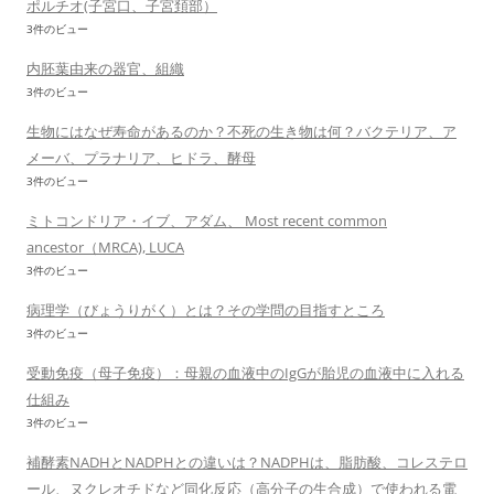
ポルチオ(子宮口、子宮頚部）
3件のビュー
内胚葉由来の器官、組織
3件のビュー
生物にはなぜ寿命があるのか？不死の生き物は何？バクテリア、ア
メーバ、プラナリア、ヒドラ、酵母
3件のビュー
ミトコンドリア・イブ、アダム、 Most recent common
ancestor（MRCA), LUCA
3件のビュー
病理学（びょうりがく）とは？その学問の目指すところ
3件のビュー
受動免疫（母子免疫）：母親の血液中のIgGが胎児の血液中に入れる
仕組み
3件のビュー
補酵素NADHとNADPHとの違いは？NADPHは、脂肪酸、コレステロ
ール、ヌクレオチドなど同化反応（高分子の生合成）で使われる電