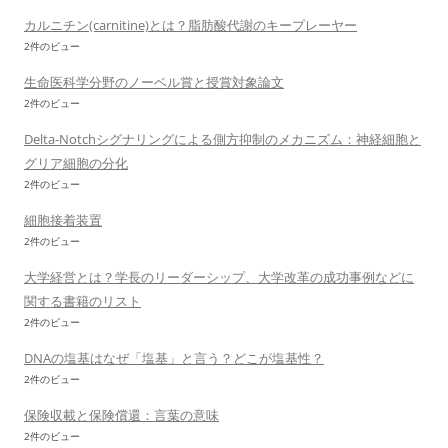
カルニチン(carnitine)とは？脂肪酸代謝のキープレーヤー
2件のビュー
生命医科学分野のノーベル賞と授賞対象論文
2件のビュー
Delta-Notchシグナリングによる側方抑制のメカニズム：神経細胞と
グリア細胞の分化
2件のビュー
細胞接着装置
2件のビュー
大学経営とは？学長のリーダーシップ、大学改革の成功事例などに
関する書籍のリスト
2件のビュー
DNAの塩基はなぜ「塩基」と言う？どこが塩基性？
2件のビュー
保険収載と保険償還：言葉の意味
2件のビュー