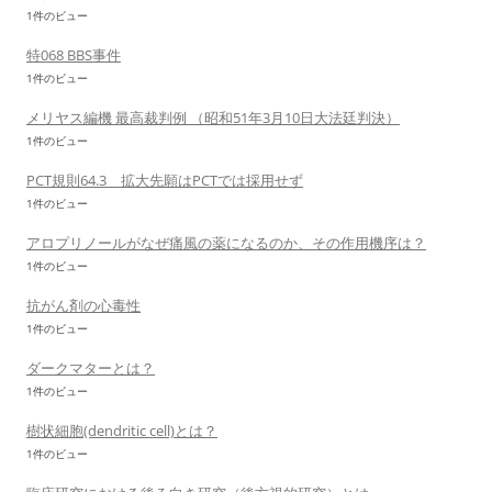
1件のビュー
特068 BBS事件
1件のビュー
メリヤス編機 最高裁判例 （昭和51年3月10日大法廷判決）
1件のビュー
PCT規則64.3 拡大先願はPCTでは採用せず
1件のビュー
アロプリノールがなぜ痛風の薬になるのか、その作用機序は？
1件のビュー
抗がん剤の心毒性
1件のビュー
ダークマターとは？
1件のビュー
樹状細胞(dendritic cell)とは？
1件のビュー