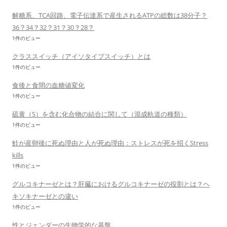
解糖系、TCA回路、電子伝達系で産生されるATPの総数は38分子？
36？34？32？31？30？28？
1件のビュー
クラススイッチ（アイソタイプスイッチ）とは
1件のビュー
食後と食間の血糖値変化
1件のビュー
硫黄（S）を含む化合物の結合に関して（混成軌道の種類）
1件のビュー
鮭が産卵後に死ぬ理由と人が死ぬ理由：ストレスが死を招くStress
kills
1件のビュー
グルコキナーゼとは？肝臓におけるグルコキナーゼの役割とは？ヘ
キソキナーゼとの違い
1件のビュー
性とジェンダーの生物学的な基盤