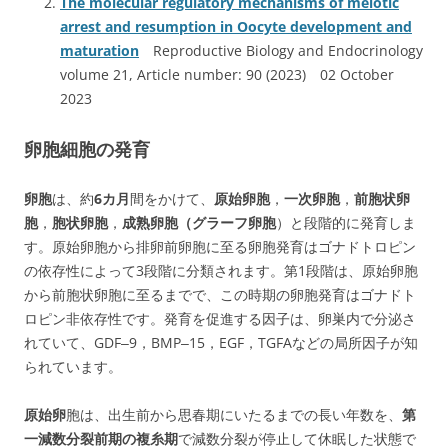
The molecular regulatory mechanisms of meiotic
arrest and resumption in Oocyte development and
maturation
Reproductive Biology and Endocrinology
volume 21, Article number: 90 (2023) 02 October
2023
卵胞細胞の発育
卵胞
は、約
6カ月
間
をかけて、
原始卵胞
，
一次卵胞
，
前胞状卵
胞
，
胞状卵胞
，
成熟卵胞（グラーフ卵胞
）
と
段
階
的
に
発
育しま
す。原
始
卵
胞
か
ら
排
卵
前
卵
胞
に
至
る
卵
胞
発
育
は
ゴ
ナ
ド
ト
ロ
ピ
ン
の
依
存
性
に
よ
って
3
段
階
に
分
類
さ
れます。第
1
段
階
は
、
原
始
卵
胞
か
ら
前
胞
状
卵
胞
に
至
る
ま
で
で、この時期の卵胞発育はゴ
ナ
ド
ト
ロ
ピ
ン
非
依
存
性です。発育を促進する因子は、卵
巣
内で分泌さ
れていて、G
D
F
‒
9
，
B
M
P
‒
1
5
，
E
G
F
，
T
G
F
A
な
どの局
所
因
子が
知
ら
れ
て
います。
原始卵
胞は、出生前から思春期にいたるまでの長い年数を、
第
一減数分裂前期の複糸期
で減
数
分
裂
が
停
止
して休眠した状態で