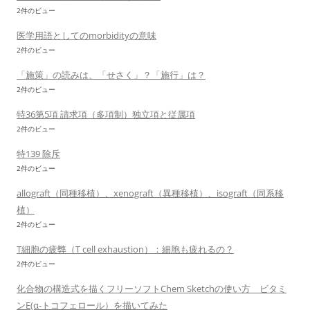
2件のビュー
医学用語としてのmorbidityの意味
2件のビュー
「施策」の読みは、「せさく」？「施行」は？
2件のビュー
特36第5項 請求項（多項制）独立項と従属項
2件のビュー
特139 除斥
2件のビュー
allograft（同種移植）、xenograft（異種移植）、isograft（同系移
植）
2件のビュー
T細胞の疲弊（T cell exhaustion）：細胞も疲れるの？
2件のビュー
化合物の構造式を描くフリーソフトChem Sketchの使い方 ビタミ
ンE(α-トコフェロール）を描いてみた