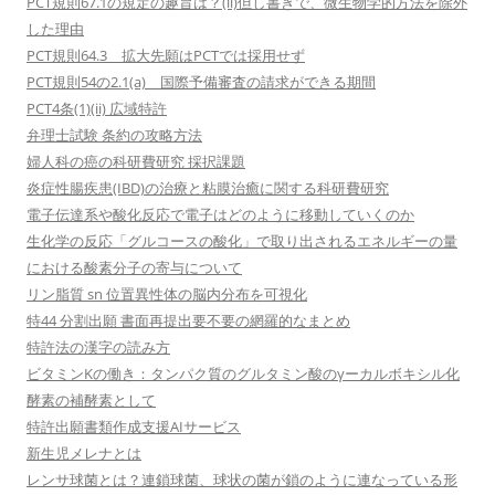
PCT規則67.1の規定の趣旨は？(ii)但し書きで、微生物学的方法を除外
した理由
PCT規則64.3 拡大先願はPCTでは採用せず
PCT規則54の2.1(a) 国際予備審査の請求ができる期間
PCT4条(1)(ii) 広域特許
弁理士試験 条約の攻略方法
婦人科の癌の科研費研究 採択課題
炎症性腸疾患(IBD)の治療と粘膜治癒に関する科研費研究
電子伝達系や酸化反応で電子はどのように移動していくのか
生化学の反応「グルコースの酸化」で取り出されるエネルギーの量
における酸素分子の寄与について
リン脂質 sn 位置異性体の脳内分布を可視化
特44 分割出願 書面再提出要不要の網羅的なまとめ
特許法の漢字の読み方
ビタミンKの働き：タンパク質のグルタミン酸のγーカルボキシル化
酵素の補酵素として
特許出願書類作成支援AIサービス
新生児メレナとは
レンサ球菌とは？連鎖球菌、球状の菌が鎖のように連なっている形