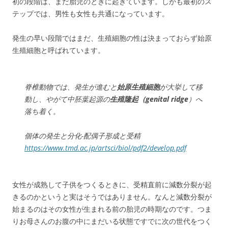
初の段階は、まだ胎児のときに起きています。しかも最初のス
テップでは、男性も女性も共通になっています。
発生の早い段階ではまだ、生殖細胞の性は決まっておらず始原
生殖細胞と呼ばれています。
脊椎動物では、発生が進むと
始原生殖細胞
が大挙して移
動し、やがて中胚葉起源の
生殖隆起（genital ridge
）へ
落ち着く。
個体の発生と分化-配偶子形成と受精
https://www.tmd.ac.jp/artsci/biol/pdf2/develop.pdf
女性が成熟して子供をつくるときに、受精直前に減数分裂が起
きるのかというと実はそうではありません。なんと減数分裂が
始まるのはその女性が生まれる前の胎児の時期なのです。つま
りお母さんのお腹の中にまだいる状態ですでに次の世代をつく