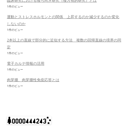
臨床研究における後ろ向き研究（後方視的研究）とは
1件のビュー
運動とストレスホルモンとの関係 上昇するのか減少するのか変化
しないのか
1件のビュー
2本以上の直線で部分的に近似する方法 複数の回帰直線の境界の同
定
1件のビュー
電子カルテ情報の活用
1件のビュー
肉芽腫、肉芽腫性免疫応答とは
1件のビュー