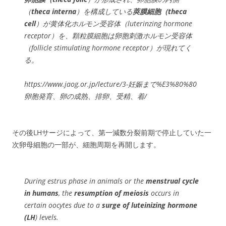
（
theca interna
）を構成している
莢膜細胞（theca
cell
）が黄体化ホルモン受容体（luterinzing hormone
receptor）を、顆粒膜細胞は卵胞刺激ホルモン受容体
（follicle stimulating hormone receptor）が現れてく
る。
https://www.jaog.or.jp/lecture/3-妊娠まで%E3%80%80
卵胞発育、卵の成熟、排卵、受精、着/
その後LHサージによって、第一減数分裂前期で停止していた一
次卵母細胞の一部が、細胞周期を再開します。
During estrus phase in animals or the
menstrual cycle
in humans
, the
resumption of meiosis
occurs in
certain oocytes due to a
surge of luteinizing hormone
(LH
) levels.