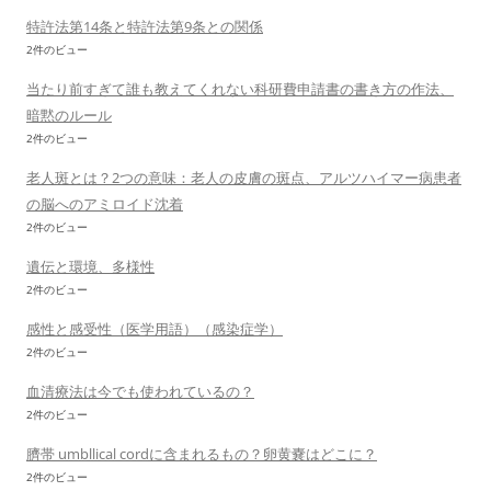
特許法第14条と特許法第9条との関係
2件のビュー
当たり前すぎて誰も教えてくれない科研費申請書の書き方の作法、
暗黙のルール
2件のビュー
老人斑とは？2つの意味：老人の皮膚の斑点、アルツハイマー病患者
の脳へのアミロイド沈着
2件のビュー
遺伝と環境、多様性
2件のビュー
感性と感受性（医学用語）（感染症学）
2件のビュー
血清療法は今でも使われているの？
2件のビュー
臍帯 umbllical cordに含まれるもの？卵黄嚢はどこに？
2件のビュー