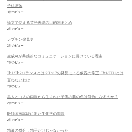
子供与体
3件のビュー
論文で使える英語表現の目的別まとめ
2件のビュー
レプチン発見史
2件のビュー
生成AIが共感的なコミュニケーションに長けている理由
2件のビュー
Th1/Th2バランスとは？Th17の発見による仮説の修正, Th1/TFHとは
言わないわけ
2件のビュー
黒人と白人の両親から生まれた子供の肌の色は何色になるのか？
2件のビュー
医師国家試験に出た生化学の問題
2件のビュー
精液の成分：精子だけじゃなかった