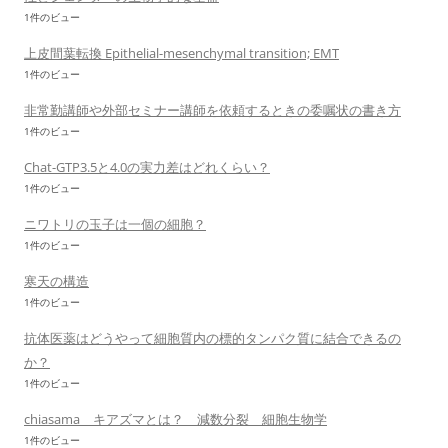
1件のビュー
上皮間葉転換 Epithelial-mesenchymal transition; EMT
1件のビュー
非常勤講師や外部セミナー講師を依頼するときの委嘱状の書き方
1件のビュー
Chat-GTP3.5と4.0の実力差はどれくらい？
1件のビュー
ニワトリの玉子は一個の細胞？
1件のビュー
寒天の構造
1件のビュー
抗体医薬はどうやって細胞質内の標的タンパク質に結合できるの
か？
1件のビュー
chiasama キアズマとは？ 減数分裂 細胞生物学
1件のビュー