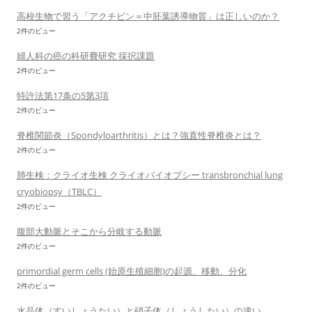
高校生物で習う「アクチビン＝中胚葉誘導物質」は正しいのか？
2件のビュー
婦人科の癌の科研費研究 採択課題
2件のビュー
特許法第17条の5第3項
2件のビュー
脊椎関節炎（Spondyloarthritis）とは？強直性脊椎炎とは？
2件のビュー
肺生検：クライオ生検 クライオバイオプシー transbronchial lung
cryobiopsy（TBLC）
2件のビュー
腹部大動脈とそこから分岐する動脈
2件のビュー
primordial germ cells (始原生殖細胞)の起源、移動、分化
2件のビュー
水晶体（すいしょうたい）と硝子体（しょうしたい）の違い