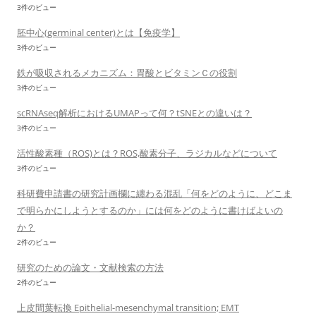
3件のビュー
胚中心(germinal center)とは【免疫学】
3件のビュー
鉄が吸収されるメカニズム：胃酸とビタミンＣの役割
3件のビュー
scRNAseq解析におけるUMAPって何？tSNEとの違いは？
3件のビュー
活性酸素種（ROS)とは？ROS,酸素分子、ラジカルなどについて
3件のビュー
科研費申請書の研究計画欄に纏わる混乱「何をどのように、どこま
で明らかにしようとするのか」には何をどのように書けばよいの
か？
2件のビュー
研究のための論文・文献検索の方法
2件のビュー
上皮間葉転換 Epithelial-mesenchymal transition; EMT