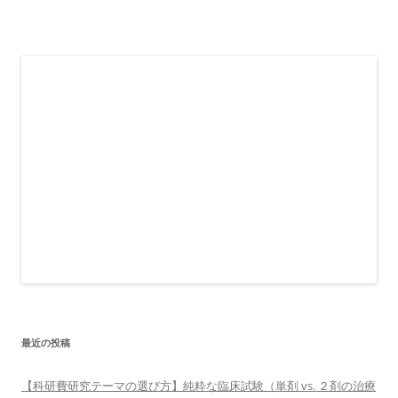
最近の投稿
【科研費研究テーマの選び方】純粋な臨床試験（単剤 vs. ２剤の治療