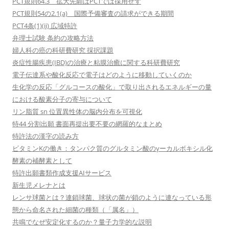
PCT規則64.3 拡大先願はPCTでは採用せず
PCT規則54の2.1(a) 国際予備審査の請求ができる期間
PCT4条(1)(ii) 広域特許
弁理士試験 条約の攻略方法
婦人科の癌の科研費研究 採択課題
炎症性腸疾患(IBD)の治療と粘膜治癒に関する科研費研究
電子伝達系や酸化反応で電子はどのように移動していくのか
生化学の反応「グルコースの酸化」で取り出されるエネルギーの量
における酸素分子の寄与について
リン脂質 sn 位置異性体の脳内分布を可視化
特44 分割出願 書面再提出要不要の網羅的なまとめ
特許法の漢字の読み方
ビタミンKの働き：タンパク質のグルタミン酸のγーカルボキシル化
酵素の補酵素として
特許出願書類作成支援AIサービス
新生児メレナとは
レンサ球菌とは？連鎖球菌、球状の菌が鎖のように連なっている形
態から命名された細菌の種類（「属名」）
共鳴でなぜ安定化するのか？量子力学的な説明