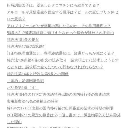
転写調節因子は、凝集したクロマチンにも結合できる？
アルコールが尿酸産生を促進する機序は？ビールの宣伝プリン体ゼ
ロの意義？
アロプリノールがなぜ痛風の薬になるのか、その作用機序は？
50条の2 で審査請求時に知りえたなかった場合が除外される理由
特許法181条の趣旨
特許法第17条の5第3項
訂正拒絶理由通知と、審理終結通知は、普通どっちが先にくる？
特許法126条第4項の条文の読み取り 請求項ごとに請求しようとす
るときは、請求項の全てについて行わなければならない？
特許法第14条と特許法第9条との関係
「条約」足切回避作戦
パリ条第1条（４）
特許法184条の17 PCT外国語特許出願の国内移行後の審査請求
実用新案法48条の8 補正の特例
特184の17 PCT出願の国内移行後の出願審査の請求の時期の制限
PCT規則67.1の規定の趣旨は？(ii)但し書きで、微生物学的方法を除外
した理由