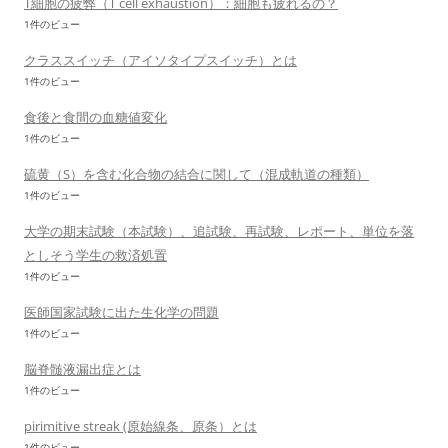
T細胞の疲弊（T cell exhaustion）：細胞も疲れるの？
1件のビュー
クラススイッチ（アイソタイプスイッチ）とは
1件のビュー
食後と食間の血糖値変化
1件のビュー
硫黄（S）を含む化合物の結合に関して（混成軌道の種類）
1件のビュー
大学の期末試験（本試験）、追試験、再試験、レポート、単位を落
としそう学生の救済処置
1件のビュー
医師国家試験に出た生化学の問題
1件のビュー
脳脊髄液漏出症とは
1件のビュー
pirimitive streak (原始線条、原条）とは
1件のビュー