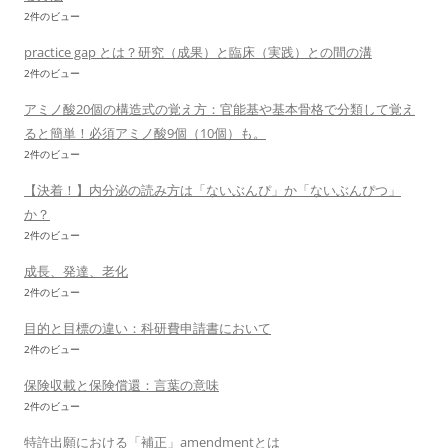
2件のビュー
practice gap とは？研究（成果）と臨床（実践）との間の溝
2件のビュー
アミノ酸20個の構造式の覚え方：官能基や基本骨格で分類して覚え
ると簡単！必須アミノ酸9個（10個）も。
2件のビュー
【決着！】内分泌の読み方は「ないぶんぴ」か「ないぶんぴつ」
か？
2件のビュー
成長、発達、老化
2件のビュー
目的と目標の違い：科研費申請書において
2件のビュー
保険収載と保険償還：言葉の意味
2件のビュー
特許出願における「補正」amendmentとは