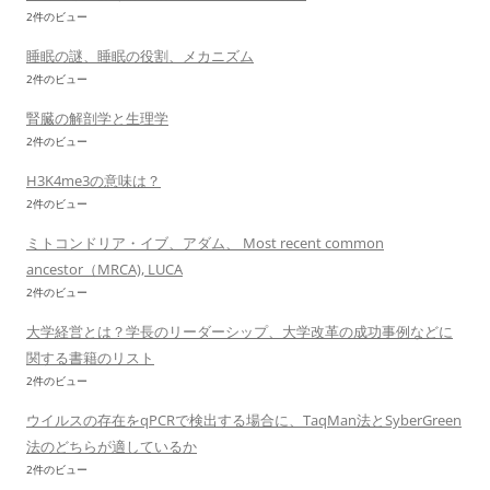
2件のビュー
睡眠の謎、睡眠の役割、メカニズム
2件のビュー
腎臓の解剖学と生理学
2件のビュー
H3K4me3の意味は？
2件のビュー
ミトコンドリア・イブ、アダム、 Most recent common
ancestor（MRCA), LUCA
2件のビュー
大学経営とは？学長のリーダーシップ、大学改革の成功事例などに
関する書籍のリスト
2件のビュー
ウイルスの存在をqPCRで検出する場合に、TaqMan法とSyberGreen
法のどちらが適しているか
2件のビュー