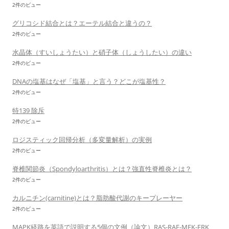
2件のビュー
グリコシド結合とは？エーテル結合と違うの？
2件のビュー
水晶体（すいしょうたい）と硝子体（しょうしたい）の違い
2件のビュー
DNAの塩基はなぜ「塩基」と言う？どこが塩基性？
2件のビュー
特139 除斥
2件のビュー
ロジスティック回帰分析（多変量解析）の実例
2件のビュー
脊椎関節炎（Spondyloarthritis）とは？強直性脊椎炎とは？
2件のビュー
カルニチン(carnitine)とは？脂肪酸代謝のキープレーヤー
2件のビュー
MAPK経路を英語で説明する5個の文例（論文）RAS-RAF-MEK-ERK