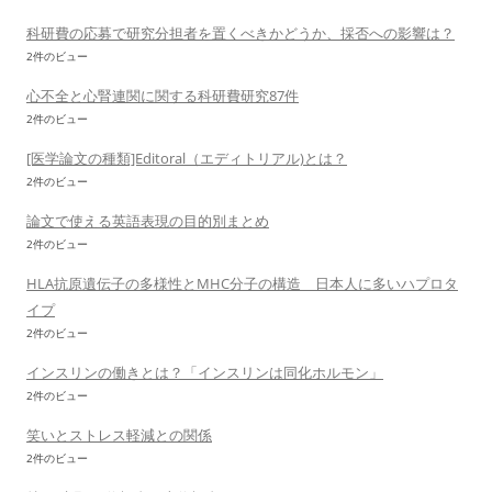
科研費の応募で研究分担者を置くべきかどうか、採否への影響は？
2件のビュー
心不全と心腎連関に関する科研費研究87件
2件のビュー
[医学論文の種類]Editoral（エディトリアル)とは？
2件のビュー
論文で使える英語表現の目的別まとめ
2件のビュー
HLA抗原遺伝子の多様性とMHC分子の構造 日本人に多いハプロタ
イプ
2件のビュー
インスリンの働きとは？「インスリンは同化ホルモン」
2件のビュー
笑いとストレス軽減との関係
2件のビュー