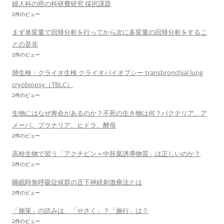
婦人科の癌の科研費研究 採択課題
2件のビュー
まず単変量で回帰分析を行ってから次に多変量の回帰分析をするこ
との是非
2件のビュー
肺生検：クライオ生検 クライオバイオプシー transbronchial lung
cryobiopsy（TBLC）
2件のビュー
生物にはなぜ寿命があるのか？不死の生き物は何？バクテリア、ア
メーバ、プラナリア、ヒドラ、酵母
2件のビュー
高校生物で習う「アクチビン＝中胚葉誘導物質」は正しいのか？
2件のビュー
睡眠時無呼吸症候群の舌下神経刺激療法とは
2件のビュー
「施策」の読みは、「せさく」？「施行」は？
2件のビュー