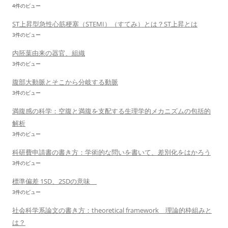
4件のビュー
ST上昇型急性心筋梗塞（STEMI）（すてみ）とは？ST上昇とは
3件のビュー
内胚葉由来の器官、組織
3件のビュー
腹部大動脈とそこから分岐する動脈
3件のビュー
満腹感の科学：空腹と満腹を支配する生理学的メカニズムの包括的
解析
3件のビュー
科研費申請書の書き方：学術的な問いを書いて、差別化をはかろう
3件のビュー
標準偏差 1SD、2SDの意味
3件のビュー
社会科学系論文の書き方：theoretical framework 理論的枠組みと
は？