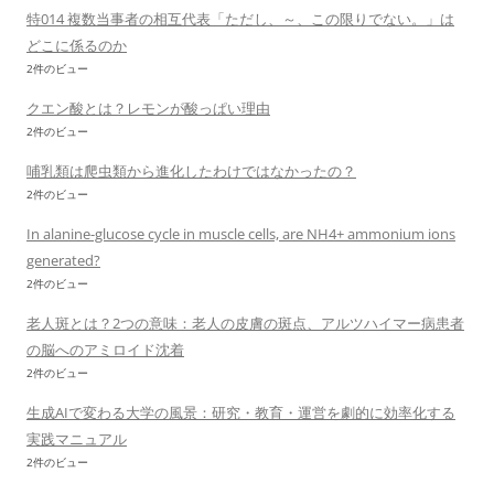
特014 複数当事者の相互代表「ただし、～、この限りでない。」は
どこに係るのか
2件のビュー
クエン酸とは？レモンが酸っぱい理由
2件のビュー
哺乳類は爬虫類から進化したわけではなかったの？
2件のビュー
In alanine-glucose cycle in muscle cells, are NH4+ ammonium ions
generated?
2件のビュー
老人斑とは？2つの意味：老人の皮膚の斑点、アルツハイマー病患者
の脳へのアミロイド沈着
2件のビュー
生成AIで変わる大学の風景：研究・教育・運営を劇的に効率化する
実践マニュアル
2件のビュー