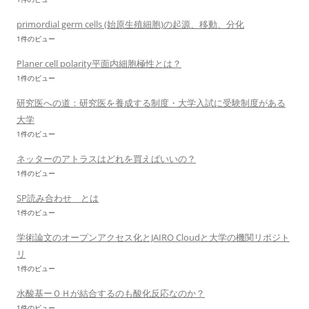
primordial germ cells (始原生殖細胞)の起源、移動、分化
1件のビュー
Planer cell polarity平面内細胞極性とは？
1件のビュー
研究医への道：研究医を養成する制度・大学入試に受験制度がある
大学
1件のビュー
ネッターのアトラスはどれを買えばいいの？
1件のビュー
SP読み合わせ とは
1件のビュー
学術論文のオープンアクセス化とJAIRO Cloudと大学の機関リポジト
リ
1件のビュー
水酸基ーＯＨが結合するのも酸化反応なのか？
1件のビュー