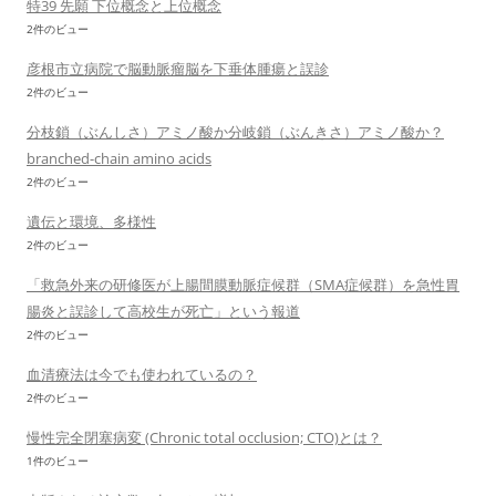
特39 先願 下位概念と上位概念
2件のビュー
彦根市立病院で脳動脈瘤脳を下垂体腫瘍と誤診
2件のビュー
分枝鎖（ぶんしさ）アミノ酸か分岐鎖（ぶんきさ）アミノ酸か？
branched-chain amino acids
2件のビュー
遺伝と環境、多様性
2件のビュー
「救急外来の研修医が上腸間膜動脈症候群（SMA症候群）を急性胃
腸炎と誤診して高校生が死亡」という報道
2件のビュー
血清療法は今でも使われているの？
2件のビュー
慢性完全閉塞病変 (Chronic total occlusion; CTO)とは？
1件のビュー