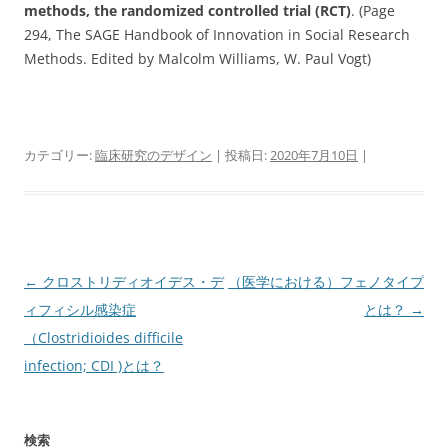
methods, the randomized controlled trial (RCT)
. (Page
294, The SAGE Handbook of Innovation in Social Research
Methods. Edited by Malcolm Williams, W. Paul Vogt)
カテゴリー:
臨床研究のデザイン
| 投稿日:
2020年7月10日
|
投
←
クロストリディオイデス・デ
（医学における）フェノタイプ
稿
ィフィシル感染症
とは？
→
ナ
（Clostridioides difficile
ビ
infection; CDI )とは？
ゲ
ー
検索