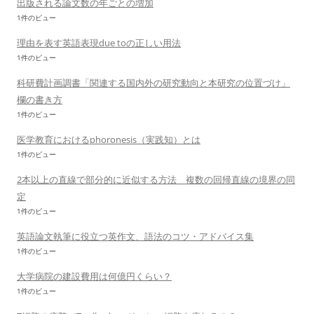
出版される論文数の年ごとの増加
1件のビュー
理由を表す英語表現due toの正しい用法
1件のビュー
科研費計画調書「関連する国内外の研究動向と本研究の位置づけ」
欄の書き方
1件のビュー
医学教育におけるphoronesis（実践知）とは
1件のビュー
2本以上の直線で部分的に近似する方法 複数の回帰直線の境界の同
定
1件のビュー
英語論文執筆に役立つ英作文、語法のコツ・アドバイス集
1件のビュー
大学病院の建設費用は何億円くらい？
1件のビュー