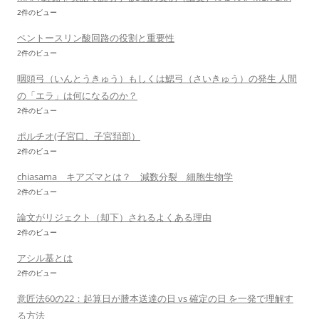
2件のビュー
ペントースリン酸回路の役割と重要性
2件のビュー
咽頭弓（いんとうきゅう）もしくは鰓弓（さいきゅう）の発生 人間
の「エラ」は何になるのか？
2件のビュー
ポルチオ(子宮口、子宮頚部）
2件のビュー
chiasama キアズマとは？ 減数分裂 細胞生物学
2件のビュー
論文がリジェクト（却下）されるよくある理由
2件のビュー
アシル基とは
2件のビュー
意匠法60の22：起算日が謄本送達の日 vs 確定の日 を一発で理解す
る方法