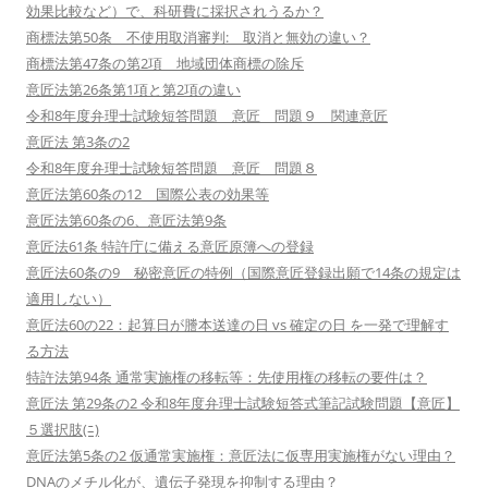
効果比較など）で、科研費に採択されうるか？
商標法第50条 不使用取消審判: 取消と無効の違い？
商標法第47条の第2項 地域団体商標の除斥
意匠法第26条第1項と第2項の違い
令和8年度弁理士試験短答問題 意匠 問題９ 関連意匠
意匠法 第3条の2
令和8年度弁理士試験短答問題 意匠 問題８
意匠法第60条の12 国際公表の効果等
意匠法第60条の6、意匠法第9条
意匠法61条 特許庁に備える意匠原簿への登録
意匠法60条の9 秘密意匠の特例（国際意匠登録出願で14条の規定は
適用しない）
意匠法60の22：起算日が謄本送達の日 vs 確定の日 を一発で理解す
る方法
特許法第94条 通常実施権の移転等：先使用権の移転の要件は？
意匠法 第29条の2 令和8年度弁理士試験短答式筆記試験問題【意匠】
５選択肢(ﾆ)
意匠法第5条の2 仮通常実施権：意匠法に仮専用実施権がない理由？
DNAのメチル化が、遺伝子発現を抑制する理由？