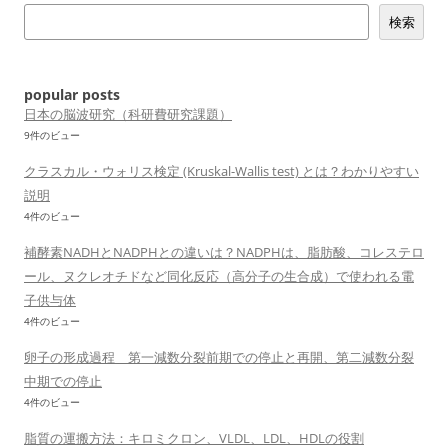
シ
検索
ョ
ン
popular posts
日本の脳波研究（科研費研究課題）
9件のビュー
クラスカル・ウォリス検定 (Kruskal-Wallis test) とは？わかりやすい
説明
4件のビュー
補酵素NADHとNADPHとの違いは？NADPHは、脂肪酸、コレステロ
ール、ヌクレオチドなど同化反応（高分子の生合成）で使われる電
子供与体
4件のビュー
卵子の形成過程 第一減数分裂前期での停止と再開、第二減数分裂
中期での停止
4件のビュー
脂質の運搬方法：キロミクロン、VLDL、LDL、HDLの役割