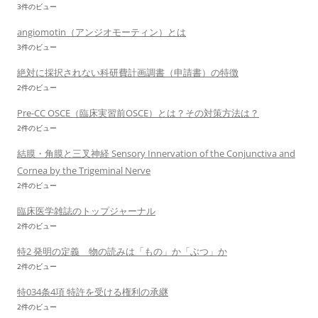
3件のビュー
angiomotin（アンジオモーティン）とは
3件のビュー
絶対に採択されない科研費計画調書（申請書）の特徴
2件のビュー
Pre-CC OSCE（臨床実習前OSCE）とは？その対策方法は？
2件のビュー
結膜・角膜と三叉神経 Sensory Innervation of the Conjunctiva and
Cornea by the Trigeminal Nerve
2件のビュー
臨床医学雑誌のトップジャーナル
2件のビュー
特2 発明の定義 物の読みは「もの」か「ぶつ」か
2件のビュー
特034条4項 特許を受ける権利の承継
2件のビュー