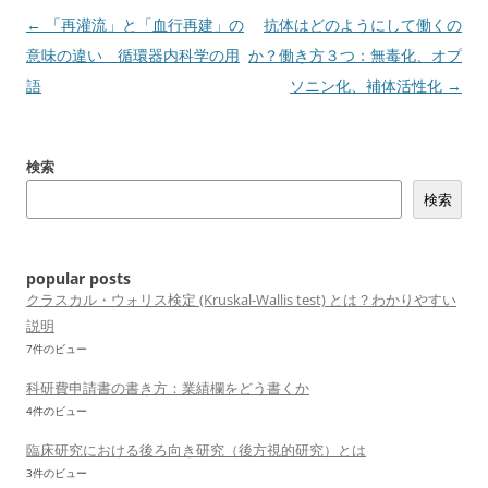
投
←
「再灌流」と「血行再建」の
抗体はどのようにして働くの
稿
意味の違い 循環器内科学の用
か？働き方３つ：無毒化、オプ
ナ
語
ソニン化、補体活性化
→
ビ
ゲ
検索
ー
検索
シ
ョ
ン
popular posts
クラスカル・ウォリス検定 (Kruskal-Wallis test) とは？わかりやすい
説明
7件のビュー
科研費申請書の書き方：業績欄をどう書くか
4件のビュー
臨床研究における後ろ向き研究（後方視的研究）とは
3件のビュー