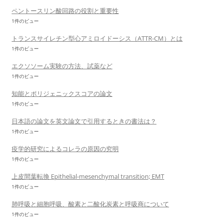
ペントースリン酸回路の役割と重要性
1件のビュー
トランスサイレチン型心アミロイドーシス（ATTR-CM）とは
1件のビュー
エクソソーム実験の方法、試薬など
1件のビュー
知能とポリジェニックスコアの論文
1件のビュー
日本語の論文を英文論文で引用するときの書法は？
1件のビュー
疫学的研究によるコレラの原因の究明
1件のビュー
上皮間葉転換 Epithelial-mesenchymal transition; EMT
1件のビュー
肺呼吸と細胞呼吸、酸素と二酸化炭素と呼吸商について
1件のビュー