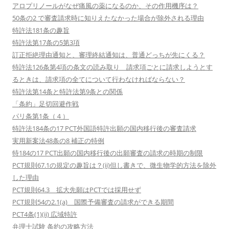
アロプリノールがなぜ痛風の薬になるのか、その作用機序は？
50条の2 で審査請求時に知りえたなかった場合が除外される理由
特許法181条の趣旨
特許法第17条の5第3項
訂正拒絶理由通知と、審理終結通知は、普通どっちが先にくる？
特許法126条第4項の条文の読み取り 請求項ごとに請求しようとす
るときは、請求項の全てについて行わなければならない？
特許法第14条と特許法第9条との関係
「条約」足切回避作戦
パリ条第1条（４）
特許法184条の17 PCT外国語特許出願の国内移行後の審査請求
実用新案法48条の8 補正の特例
特184の17 PCT出願の国内移行後の出願審査の請求の時期の制限
PCT規則67.1の規定の趣旨は？(ii)但し書きで、微生物学的方法を除外
した理由
PCT規則64.3 拡大先願はPCTでは採用せず
PCT規則54の2.1(a) 国際予備審査の請求ができる期間
PCT4条(1)(ii) 広域特許
弁理士試験 条約の攻略方法