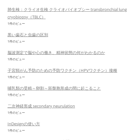
肺生検：クライオ生検 クライオバイオプシー transbronchial lung
cryobiopsy（TBLC）
1件のビュー
黒い歯石と虫歯の区別
1件のビュー
脳波測定で脳や心の働き、精神状態の何がわかるのか
1件のビュー
子宮頸がん予防のための予防ワクチン（HPVワクチン）接種
1件のビュー
哺乳類の受精～卵割～胚盤胞形成の間に起こること
1件のビュー
二次神経形成 secondary neurulation
1件のビュー
InDesignの使い方
1件のビュー