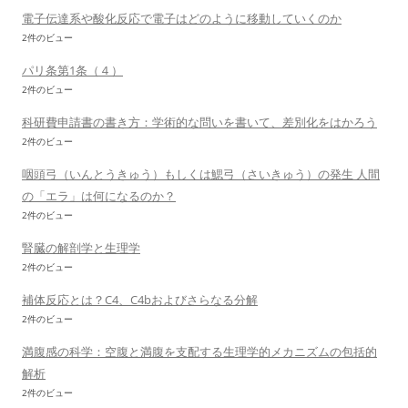
電子伝達系や酸化反応で電子はどのように移動していくのか
2件のビュー
パリ条第1条（４）
2件のビュー
科研費申請書の書き方：学術的な問いを書いて、差別化をはかろう
2件のビュー
咽頭弓（いんとうきゅう）もしくは鰓弓（さいきゅう）の発生 人間
の「エラ」は何になるのか？
2件のビュー
腎臓の解剖学と生理学
2件のビュー
補体反応とは？C4、C4bおよびさらなる分解
2件のビュー
満腹感の科学：空腹と満腹を支配する生理学的メカニズムの包括的
解析
2件のビュー