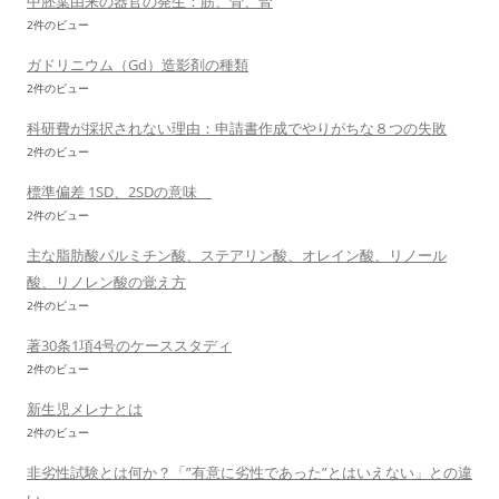
中胚葉由来の器官の発生：筋、骨、腎
2件のビュー
ガドリニウム（Gd）造影剤の種類
2件のビュー
科研費が採択されない理由：申請書作成でやりがちな８つの失敗
2件のビュー
標準偏差 1SD、2SDの意味
2件のビュー
主な脂肪酸パルミチン酸、ステアリン酸、オレイン酸、リノール
酸、リノレン酸の覚え方
2件のビュー
著30条1項4号のケーススタディ
2件のビュー
新生児メレナとは
2件のビュー
非劣性試験とは何か？「”有意に劣性であった”とはいえない」との違