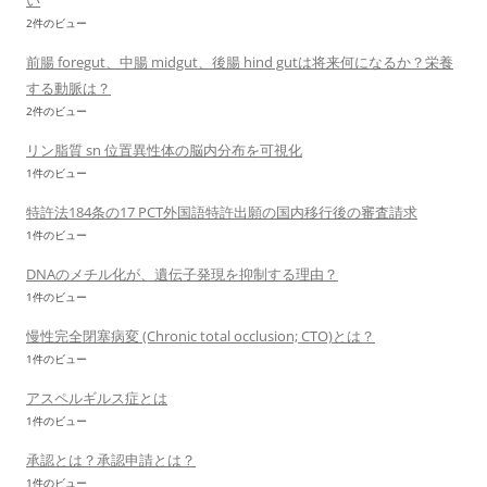
い
2件のビュー
前腸 foregut、中腸 midgut、後腸 hind gutは将来何になるか？栄養
する動脈は？
2件のビュー
リン脂質 sn 位置異性体の脳内分布を可視化
1件のビュー
特許法184条の17 PCT外国語特許出願の国内移行後の審査請求
1件のビュー
DNAのメチル化が、遺伝子発現を抑制する理由？
1件のビュー
慢性完全閉塞病変 (Chronic total occlusion; CTO)とは？
1件のビュー
アスペルギルス症とは
1件のビュー
承認とは？承認申請とは？
1件のビュー