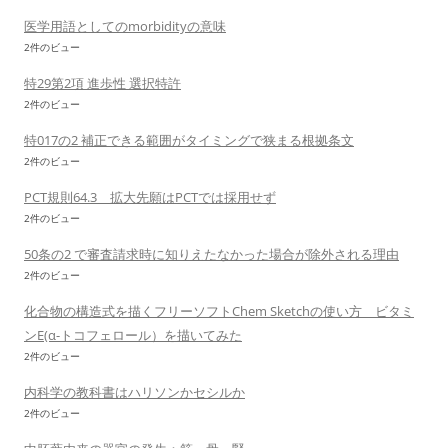
医学用語としてのmorbidityの意味
2件のビュー
特29第2項 進歩性 選択特許
2件のビュー
特017の2 補正できる範囲がタイミングで狭まる根拠条文
2件のビュー
PCT規則64.3 拡大先願はPCTでは採用せず
2件のビュー
50条の2 で審査請求時に知りえたなかった場合が除外される理由
2件のビュー
化合物の構造式を描くフリーソフトChem Sketchの使い方 ビタミ
ンE(α-トコフェロール）を描いてみた
2件のビュー
内科学の教科書はハリソンかセシルか
2件のビュー