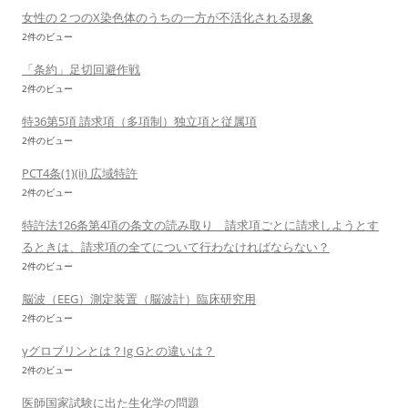
女性の２つのX染色体のうちの一方が不活化される現象
2件のビュー
「条約」足切回避作戦
2件のビュー
特36第5項 請求項（多項制）独立項と従属項
2件のビュー
PCT4条(1)(ii) 広域特許
2件のビュー
特許法126条第4項の条文の読み取り 請求項ごとに請求しようとす
るときは、請求項の全てについて行わなければならない？
2件のビュー
脳波（EEG）測定装置（脳波計）臨床研究用
2件のビュー
γグロブリンとは？Ig Gとの違いは？
2件のビュー
医師国家試験に出た生化学の問題