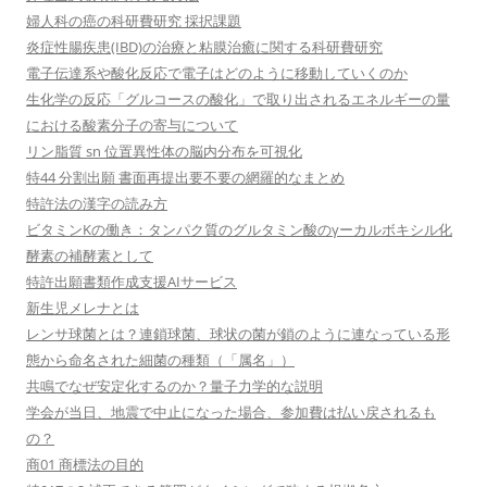
婦人科の癌の科研費研究 採択課題
炎症性腸疾患(IBD)の治療と粘膜治癒に関する科研費研究
電子伝達系や酸化反応で電子はどのように移動していくのか
生化学の反応「グルコースの酸化」で取り出されるエネルギーの量
における酸素分子の寄与について
リン脂質 sn 位置異性体の脳内分布を可視化
特44 分割出願 書面再提出要不要の網羅的なまとめ
特許法の漢字の読み方
ビタミンKの働き：タンパク質のグルタミン酸のγーカルボキシル化
酵素の補酵素として
特許出願書類作成支援AIサービス
新生児メレナとは
レンサ球菌とは？連鎖球菌、球状の菌が鎖のように連なっている形
態から命名された細菌の種類（「属名」）
共鳴でなぜ安定化するのか？量子力学的な説明
学会が当日、地震で中止になった場合、参加費は払い戻されるも
の？
商01 商標法の目的