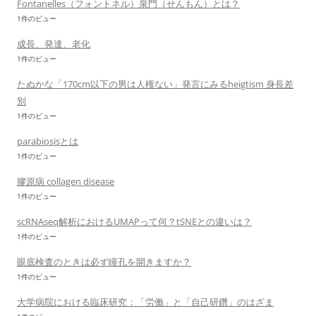
Fontanelles（フォントネル）泉門（せんもん）とは？
1件のビュー
成長、発達、老化
1件のビュー
たぬかな「170cm以下の男は人権ない」発言にみるheigtism 身長差
別
1件のビュー
parabiosisとは
1件のビュー
膠原病 collagen disease
1件のビュー
scRNAseq解析におけるUMAPって何？tSNEとの違いは？
1件のビュー
眼底検査のときは必ず瞳孔を開きますか？
1件のビュー
大学病院における臨床研究：「労働」と「自己研鑽」のはざま