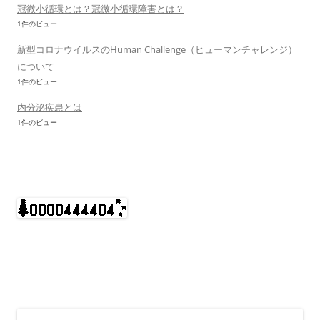
冠微小循環とは？冠微小循環障害とは？
1件のビュー
新型コロナウイルスのHuman Challenge（ヒューマンチャレンジ）
について
1件のビュー
内分泌疾患とは
1件のビュー