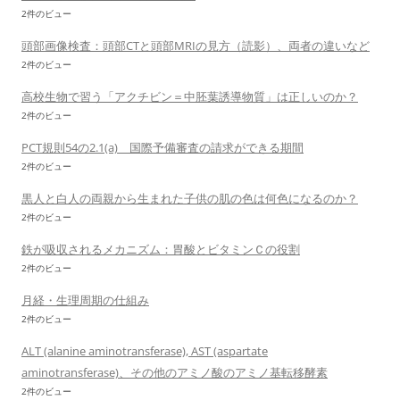
2件のビュー
頭部画像検査：頭部CTと頭部MRIの見方（読影）、両者の違いなど
2件のビュー
高校生物で習う「アクチビン＝中胚葉誘導物質」は正しいのか？
2件のビュー
PCT規則54の2.1(a) 国際予備審査の請求ができる期間
2件のビュー
黒人と白人の両親から生まれた子供の肌の色は何色になるのか？
2件のビュー
鉄が吸収されるメカニズム：胃酸とビタミンＣの役割
2件のビュー
月経・生理周期の仕組み
2件のビュー
ALT (alanine aminotransferase), AST (aspartate
aminotransferase)、その他のアミノ酸のアミノ基転移酵素
2件のビュー