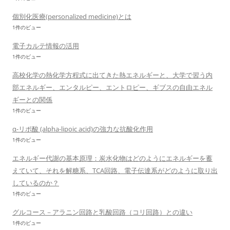
個別化医療(personalized medicine)とは
1件のビュー
電子カルテ情報の活用
1件のビュー
高校化学の熱化学方程式に出てきた熱エネルギーと、大学で習う内
部エネルギー、エンタルピー、エントロピー、ギブスの自由エネル
ギーとの関係
1件のビュー
α-リポ酸 (alpha-lipoic acid)の強力な抗酸化作用
1件のビュー
エネルギー代謝の基本原理：炭水化物はどのようにエネルギーを蓄
えていて、それを解糖系、TCA回路、電子伝達系がどのように取り出
しているのか？
1件のビュー
グルコース－アラニン回路と乳酸回路（コリ回路）との違い
1件のビュー