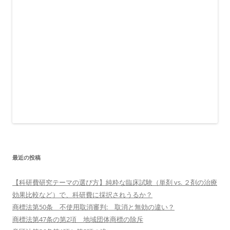
最近の投稿
【科研費研究テーマの選び方】純粋な臨床試験（単剤 vs. ２剤の治療
効果比較など）で、科研費に採択されうるか？
商標法第50条 不使用取消審判: 取消と無効の違い？
商標法第47条の第2項 地域団体商標の除斥