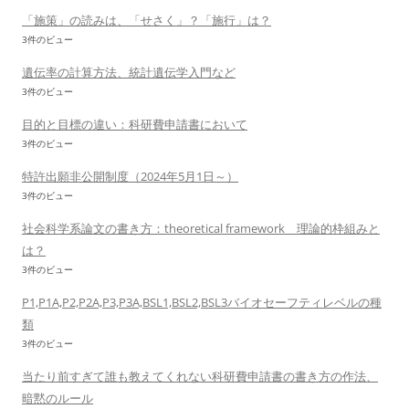
「施策」の読みは、「せさく」？「施行」は？
3件のビュー
遺伝率の計算方法、統計遺伝学入門など
3件のビュー
目的と目標の違い：科研費申請書において
3件のビュー
特許出願非公開制度（2024年5月1日～）
3件のビュー
社会科学系論文の書き方：theoretical framework 理論的枠組みと
は？
3件のビュー
P1,P1A,P2,P2A,P3,P3A,BSL1,BSL2,BSL3バイオセーフティレベルの種
類
3件のビュー
当たり前すぎて誰も教えてくれない科研費申請書の書き方の作法、
暗黙のルール