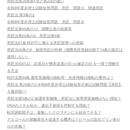
意匠法第26条第1項と第2項の違い
令和8年度弁理士試験短答問題 意匠 問題９ 関連意匠
意匠法 第3条の2
令和8年度弁理士試験短答問題 意匠 問題８
意匠法第60条の12 国際公表の効果等
意匠法第60条の6、意匠法第9条
意匠法61条 特許庁に備える意匠原簿への登録
意匠法60条の9 秘密意匠の特例（国際意匠登録出願で14条の規定は
適用しない）
意匠法60の22：起算日が謄本送達の日 vs 確定の日 を一発で理解す
る方法
特許法第94条 通常実施権の移転等：先使用権の移転の要件は？
意匠法 第29条の2 令和8年度弁理士試験短答式筆記試験問題【意匠】
５選択肢(ﾆ)
意匠法第5条の2 仮通常実施権：意匠法に仮専用実施権がない理由？
DNAのメチル化が、遺伝子発現を抑制する理由？
転写調節因子は、凝集したクロマチンにも結合できる？
アルコールが尿酸産生を促進する機序は？ビールの宣伝プリン体ゼ
ロの意義？