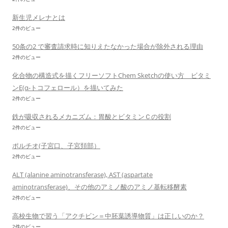
新生児メレナとは
2件のビュー
50条の2 で審査請求時に知りえたなかった場合が除外される理由
2件のビュー
化合物の構造式を描くフリーソフトChem Sketchの使い方 ビタミ
ンE(α-トコフェロール）を描いてみた
2件のビュー
鉄が吸収されるメカニズム：胃酸とビタミンＣの役割
2件のビュー
ポルチオ(子宮口、子宮頚部）
2件のビュー
ALT (alanine aminotransferase), AST (aspartate
aminotransferase)、その他のアミノ酸のアミノ基転移酵素
2件のビュー
高校生物で習う「アクチビン＝中胚葉誘導物質」は正しいのか？
2件のビュー