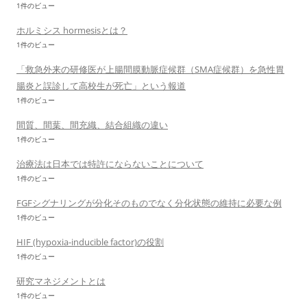
1件のビュー
ホルミシス hormesisとは？
1件のビュー
「救急外来の研修医が上腸間膜動脈症候群（SMA症候群）を急性胃
腸炎と誤診して高校生が死亡」という報道
1件のビュー
間質、間葉、間充織、結合組織の違い
1件のビュー
治療法は日本では特許にならないことについて
1件のビュー
FGFシグナリングが分化そのものでなく分化状態の維持に必要な例
1件のビュー
HIF (hypoxia-inducible factor)の役割
1件のビュー
研究マネジメントとは
1件のビュー