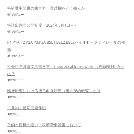
科研費申請書の書き方：業績欄をどう書くか
4件のビュー
特許出願非公開制度（2024年5月1日～）
4件のビュー
P1,P1A,P2,P2A,P3,P3A,BSL1,BSL2,BSL3バイオセーフティレベルの種
類
3件のビュー
社会科学系論文の書き方：theoretical framework 理論的枠組みと
は？
3件のビュー
臨床研究における後ろ向き研究（後方視的研究）とは
3件のビュー
「条約」足切回避作戦
3件のビュー
目的と目標の違い：科研費申請書において
3件のビュー