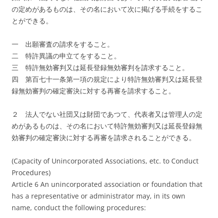
の定めがあるものは、その名において次に掲げる手続をするこ
とができる。
一 出願審査の請求をすること。
二 特許異議の申立てをすること。
三 特許無効審判又は延長登録無効審判を請求すること。
四 第百七十一条第一項の規定により特許無効審判又は延長登
録無効審判の確定審決に対する再審を請求すること。
２ 法人でない社団又は財団であつて、代表者又は管理人の定
めがあるものは、その名において特許無効審判又は延長登録無
効審判の確定審決に対する再審を請求されることができる。
(Capacity of Unincorporated Associations, etc. to Conduct
Procedures)
Article 6 An unincorporated association or foundation that
has a representative or administrator may, in its own
name, conduct the following procedures: