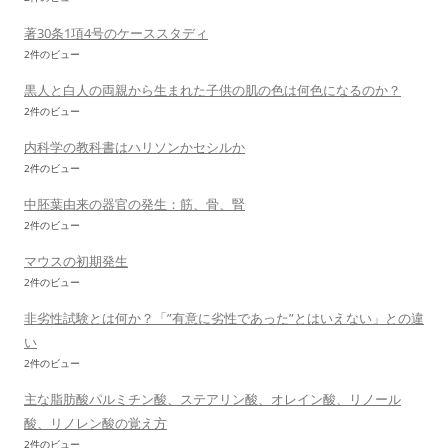
著30条1項4号のケーススタディ
2件のビュー
黒人と白人の両親から生まれた子供の肌の色は何色になるのか？
2件のビュー
内科学の教科書はハリソンかセシルか
2件のビュー
中胚葉由来の器官の発生：筋、骨、腎
2件のビュー
マウスの初期発生
2件のビュー
非劣性試験とは何か？「”有意に劣性であった”とはいえない」との違
い
2件のビュー
主な脂肪酸パルミチン酸、ステアリン酸、オレイン酸、リノール
酸、リノレン酸の覚え方
2件のビュー