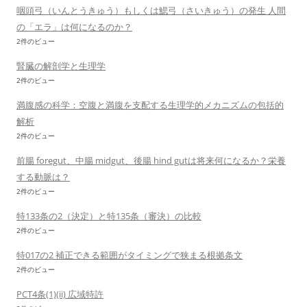
咽頭弓（いんとうきゅう）もしくは鰓弓（さいきゅう）の発生 人間
の「エラ」は何になるのか？
2件のビュー
腎臓の解剖学と生理学
2件のビュー
満腹感の科学：空腹と満腹を支配する生理学的メカニズムの包括的
解析
2件のビュー
前腸 foregut、中腸 midgut、後腸 hind gutは将来何になるか？栄養
する動脈は？
2件のビュー
特133条の2（決定）と特135条（審決）の比較
2件のビュー
特017の2 補正できる範囲がタイミングで狭まる根拠条文
2件のビュー
PCT4条(1)(ii) 広域特許