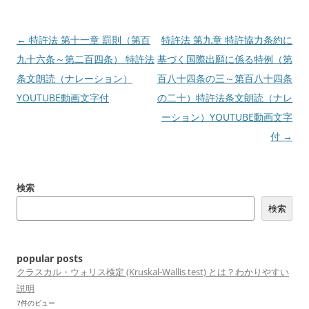
投
←
特許法 第十一章 罰則（第百
特許法 第九章 特許協力条約に
稿
九十六条～第二百四条） 特許法
基づく国際出願に係る特例（第
ナ
条文朗読（ナレーション）
百八十四条の三～第百八十四条
ビ
YOUTUBE動画文字付
の二十）特許法条文朗読（ナレ
ゲ
ーション）YOUTUBE動画文字
ー
付
→
シ
ョ
検索
ン
検索
popular posts
クラスカル・ウォリス検定 (Kruskal-Wallis test) とは？わかりやすい
説明
7件のビュー