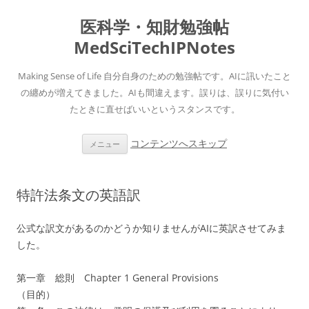
医科学・知財勉強帖
MedSciTechIPNotes
Making Sense of Life 自分自身のための勉強帖です。AIに訊いたこと
の纏めが増えてきました。AIも間違えます。誤りは、誤りに気付い
たときに直せばいいというスタンスです。
コンテンツへスキップ
メニュー
特許法条文の英語訳
公式な訳文があるのかどうか知りませんがAIに英訳させてみま
した。
第一章 総則 Chapter 1 General Provisions
（目的）