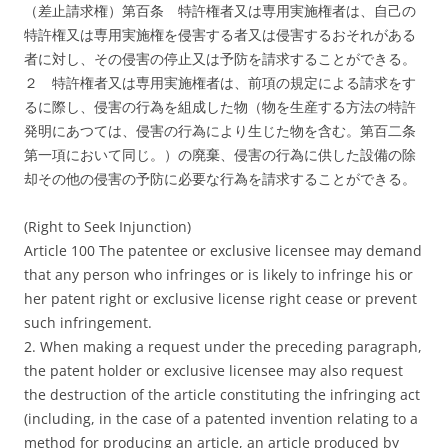
（差止請求権）第百条 特許権者又は専用実施権者は、自己の
特許権又は専用実施権を侵害する者又は侵害するおそれがある
者に対し、その侵害の停止又は予防を請求することができる。
２ 特許権者又は専用実施権者は、前項の規定による請求をす
るに際し、侵害の行為を組成した物（物を生産する方法の特許
発明にあつては、侵害の行為により生じた物を含む。第百二条
第一項において同じ。）の廃棄、侵害の行為に供した設備の除
却その他の侵害の予防に必要な行為を請求することができる。
(Right to Seek Injunction)
Article 100 The patentee or exclusive licensee may demand
that any person who infringes or is likely to infringe his or
her patent right or exclusive license right cease or prevent
such infringement.
2. When making a request under the preceding paragraph,
the patent holder or exclusive licensee may also request
the destruction of the article constituting the infringing act
(including, in the case of a patented invention relating to a
method for producing an article, an article produced by