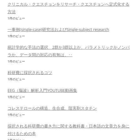
クリニカル・クエスチョンをリサーチ・クエスチョンへ定式化する
方法
1件のビュー
一事例(single-case)研究法およびSingle-subject research
1件のビュー
統計学的な手法の選択 2群か3群以上か、パラメトリックかノンパ
ラか、データ間の対応の有無は、‥
1件のビュー
科研費に採択されるコツ
1件のビュー
EEG（脳波）解析入門YOUTUBE動画集
1件のビュー
コレステロールの構造、生合成、阻害剤スタチン
1件のビュー
採択される科研費の書き方に関する教科書・日本語の文章力を身に
付けるための本