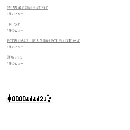
特155 審判請求の取下げ
1件のビュー
TRIPS41
1件のビュー
PCT規則64.3 拡大先願はPCTでは採用せず
1件のビュー
透析とは
1件のビュー