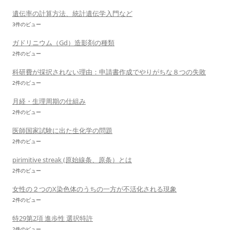
遺伝率の計算方法、統計遺伝学入門など
3件のビュー
ガドリニウム（Gd）造影剤の種類
2件のビュー
科研費が採択されない理由：申請書作成でやりがちな８つの失敗
2件のビュー
月経・生理周期の仕組み
2件のビュー
医師国家試験に出た生化学の問題
2件のビュー
pirimitive streak (原始線条、原条）とは
2件のビュー
女性の２つのX染色体のうちの一方が不活化される現象
2件のビュー
特29第2項 進歩性 選択特許
2件のビュー