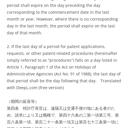
period shall expire on the day preceding the day
corresponding to the commencement date in the last
month or year. However, where there is no corresponding
day in the last month, the period shall expire on the last
day of that month.
2. If the last day of a period for patent applications,
requests, or other patent-related procedures (hereinafter
simply referred to as “procedures”) falls on a day listed in
Article 1, Paragraph 1 of the Act on Holidays of
Administrative Agencies (Act No. 91 of 1988), the last day of
that period shall be the day following that day.
Translated
with DeepL.com (free version)
（期間の延長等）
第四条 特許庁長官は、遠隔又は交通不便の地にある者のた
め、請求により又は職権で、第四十六条の二第一項第三号、第
百八条第一項、第百二十一条第一項又は第百七十三条第一項に