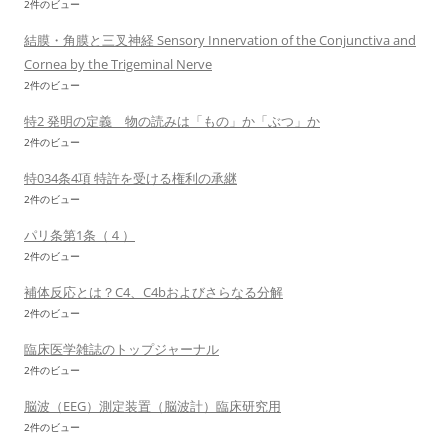
2件のビュー
結膜・角膜と三叉神経 Sensory Innervation of the Conjunctiva and
Cornea by the Trigeminal Nerve
2件のビュー
特2 発明の定義 物の読みは「もの」か「ぶつ」か
2件のビュー
特034条4項 特許を受ける権利の承継
2件のビュー
パリ条第1条（４）
2件のビュー
補体反応とは？C4、C4bおよびさらなる分解
2件のビュー
臨床医学雑誌のトップジャーナル
2件のビュー
脳波（EEG）測定装置（脳波計）臨床研究用
2件のビュー