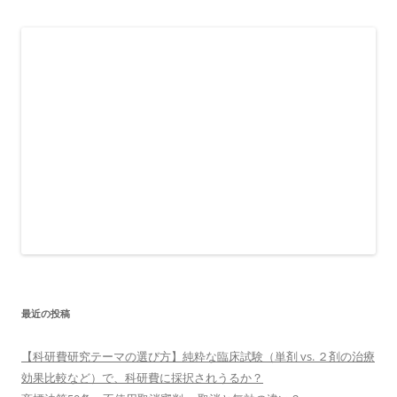
最近の投稿
【科研費研究テーマの選び方】純粋な臨床試験（単剤 vs. ２剤の治療
効果比較など）で、科研費に採択されうるか？