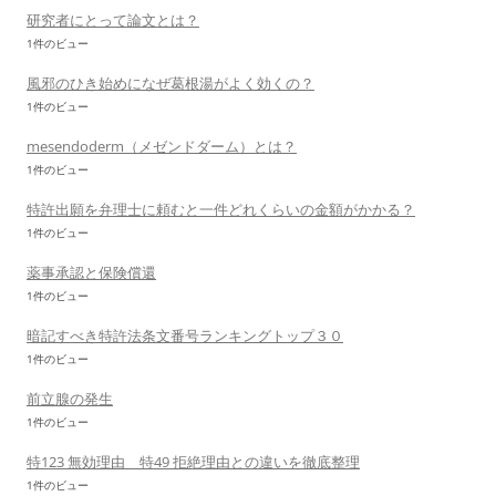
研究者にとって論文とは？
1件のビュー
風邪のひき始めになぜ葛根湯がよく効くの？
1件のビュー
mesendoderm（メゼンドダーム）とは？
1件のビュー
特許出願を弁理士に頼むと一件どれくらいの金額がかかる？
1件のビュー
薬事承認と保険償還
1件のビュー
暗記すべき特許法条文番号ランキングトップ３０
1件のビュー
前立腺の発生
1件のビュー
特123 無効理由 特49 拒絶理由との違いを徹底整理
1件のビュー