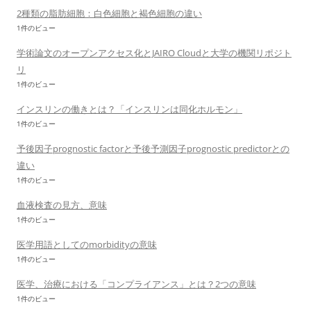
2種類の脂肪細胞：白色細胞と褐色細胞の違い
1件のビュー
学術論文のオープンアクセス化とJAIRO Cloudと大学の機関リポジト
リ
1件のビュー
インスリンの働きとは？「インスリンは同化ホルモン」
1件のビュー
予後因子prognostic factorと予後予測因子prognostic predictorとの
違い
1件のビュー
血液検査の見方、意味
1件のビュー
医学用語としてのmorbidityの意味
1件のビュー
医学、治療における「コンプライアンス」とは？2つの意味
1件のビュー