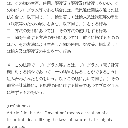
は、その物の生産、使用、譲渡等（譲渡及び貸渡しをいい、そ
の物がプログラム等である場合には、電気通信回線を通じた提
供を含む。以下同じ。）、輸出若しくは輸入又は譲渡等の申出
（譲渡等のための展示を含む。以下同じ。）をする行為
二 方法の発明にあつては、その方法の使用をする行為
三 物を生産する方法の発明にあつては、前号に掲げるものの
ほか、その方法により生産した物の使用、譲渡等、輸出若しく
は輸入又は譲渡等の申出をする行為
４ この法律で「プログラム等」とは、プログラム（電子計算
機に対する指令であつて、一の結果を得ることができるように
組み合わされたものをいう。以下この項において同じ。）その
他電子計算機による処理の用に供する情報であつてプログラム
に準ずるものをいう。
(Definitions)
Article 2 In this Act, “invention” means a creation of a
technical idea utilizing the laws of nature that is highly
advanced.