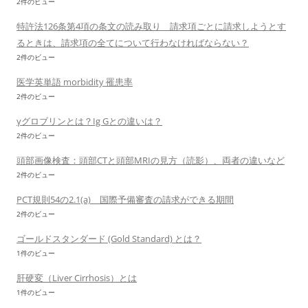
2件のビュー
特許法126条第4項の条文の読み取り 請求項ごとに請求しようとす
るときは、請求項の全てについて行わなければならない？
2件のビュー
医学英単語 morbidity 罹患率
2件のビュー
γグロブリンとは？Ig Gとの違いは？
2件のビュー
頭部画像検査：頭部CTと頭部MRIの見方（読影）、両者の違いなど
2件のビュー
PCT規則54の2.1(a) 国際予備審査の請求ができる期間
2件のビュー
ゴールドスタンダード (Gold Standard) とは？
1件のビュー
肝硬変（Liver Cirrhosis）とは
1件のビュー