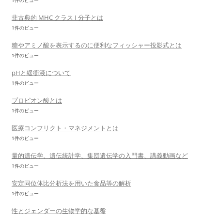
1件のビュー
非古典的 MHC クラス I 分子とは
1件のビュー
糖やアミノ酸を表示するのに便利なフィッシャー投影式とは
1件のビュー
pHと緩衝液について
1件のビュー
プロピオン酸とは
1件のビュー
医療コンフリクト・マネジメントとは
1件のビュー
量的遺伝学、遺伝統計学、集団遺伝学の入門書、講義動画など
1件のビュー
安定同位体比分析法を用いた食品等の解析
1件のビュー
性とジェンダーの生物学的な基盤