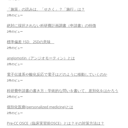
「施策」の読みは、「せさく」？「施行」は？
2件のビュー
絶対に採択されない科研費計画調書（申請書）の特徴
2件のビュー
標準偏差 1SD、2SDの意味
2件のビュー
angiomotin（アンジオモーティン）とは
2件のビュー
電子伝達系や酸化反応で電子はどのように移動していくのか
2件のビュー
科研費申請書の書き方：学術的な問いを書いて、差別化をはかろう
2件のビュー
個別化医療(personalized medicine)とは
2件のビュー
Pre-CC OSCE（臨床実習前OSCE）とは？その対策方法は？