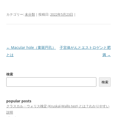
カテゴリー:
未分類
| 投稿日:
2022年5月23日
|
投
←
Macular hole（黄斑円孔）
子宮体がんとエストロゲンと肥
稿
とは
満
→
ナ
ビ
検索
ゲ
検索
ー
シ
ョ
popular posts
ン
クラスカル・ウォリス検定 (Kruskal-Wallis test) とは？わかりやすい
説明