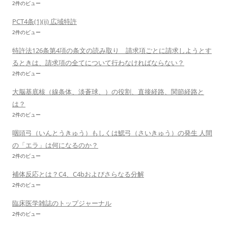
2件のビュー
PCT4条(1)(ii) 広域特許
2件のビュー
特許法126条第4項の条文の読み取り 請求項ごとに請求しようとす
るときは、請求項の全てについて行わなければならない？
2件のビュー
大脳基底核（線条体、淡蒼球、）の役割、直接経路、関節経路と
は？
2件のビュー
咽頭弓（いんとうきゅう）もしくは鰓弓（さいきゅう）の発生 人間
の「エラ」は何になるのか？
2件のビュー
補体反応とは？C4、C4bおよびさらなる分解
2件のビュー
臨床医学雑誌のトップジャーナル
2件のビュー