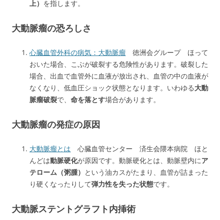
上）
を指します。
大動脈瘤の恐ろしさ
心臓血管外科の病気：大動脈瘤
徳洲会グループ ほって
おいた場合、こぶが破裂する危険性があります。破裂した
場合、出血で血管外に血液が放出され、血管の中の血液が
なくなり、低血圧ショック状態となります。いわゆる
大動
脈瘤破裂
で、
命を落とす
場合があります。
大動脈瘤の発症の原因
大動脈瘤とは
心臓血管センター 済生会隈本病院 ほと
んどは
動脈硬化
が原因です。動脈硬化とは、動脈壁内に
ア
テローム（粥腫）
という油カスがたまり、血管が詰まった
り硬くなったりして
弾力性を失った状態
です。
大動脈ステントグラフト内挿術