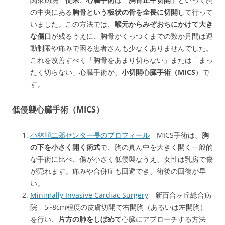
の中央にある
胸骨という板状の骨を全長に切開
して行って
いました。この方法では、
喉元からみぞおちにかけて大き
な傷口
が残るうえに、胸骨がくっつくまでの数か月間は運
動制限や痛みで困る患者さんも少なくありませんでした。
これを改善すべく「胸骨をあまり切らない」または「まっ
たく切らない」心臓手術が、
小切開心臓手術（MICS
）で
す。
低侵襲心臓手術（MICS）
小林順二郎センター長のプロフィール
MICS手術は、
胸
の下を小さく開く術式
で、胸の真ん中を大きく開く一般的
な手術に比べ、傷が小さく低侵襲なうえ、女性は乳房で傷
が隠れます。痛みや合併症も回避でき、術後の回復が早
い。
Minimally Invasive Cardiac Surgery
新百合ヶ丘総合病
院 5~8cm程度の皮膚切開で右開胸（あるいは左開胸）
を行い、
片方の肺をしぼめて
心臓にアプローチする方法