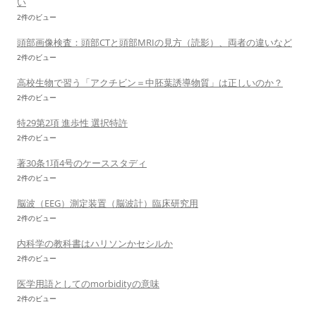
い
2件のビュー
頭部画像検査：頭部CTと頭部MRIの見方（読影）、両者の違いなど
2件のビュー
高校生物で習う「アクチビン＝中胚葉誘導物質」は正しいのか？
2件のビュー
特29第2項 進歩性 選択特許
2件のビュー
著30条1項4号のケーススタディ
2件のビュー
脳波（EEG）測定装置（脳波計）臨床研究用
2件のビュー
内科学の教科書はハリソンかセシルか
2件のビュー
医学用語としてのmorbidityの意味
2件のビュー