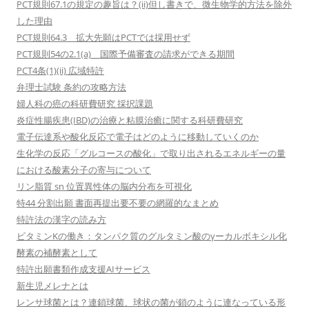
PCT規則67.1の規定の趣旨は？(ii)但し書きで、微生物学的方法を除外
した理由
PCT規則64.3 拡大先願はPCTでは採用せず
PCT規則54の2.1(a) 国際予備審査の請求ができる期間
PCT4条(1)(ii) 広域特許
弁理士試験 条約の攻略方法
婦人科の癌の科研費研究 採択課題
炎症性腸疾患(IBD)の治療と粘膜治癒に関する科研費研究
電子伝達系や酸化反応で電子はどのように移動していくのか
生化学の反応「グルコースの酸化」で取り出されるエネルギーの量
における酸素分子の寄与について
リン脂質 sn 位置異性体の脳内分布を可視化
特44 分割出願 書面再提出要不要の網羅的なまとめ
特許法の漢字の読み方
ビタミンKの働き：タンパク質のグルタミン酸のγーカルボキシル化
酵素の補酵素として
特許出願書類作成支援AIサービス
新生児メレナとは
レンサ球菌とは？連鎖球菌、球状の菌が鎖のように連なっている形