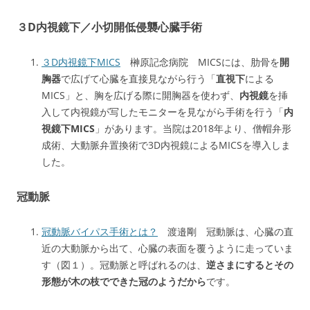
３D内視鏡下／小切開低侵襲心臓手術
３D内視鏡下MICS
榊原記念病院 MICSには、肋骨を
開
胸器
で広げて心臓を直接見ながら行う「
直視下
による
MICS」と、胸を広げる際に開胸器を使わず、
内視鏡
を挿
入して内視鏡が写したモニターを見ながら手術を行う「
内
視鏡下MICS
」があります。当院は2018年より、僧帽弁形
成術、大動脈弁置換術で3D内視鏡によるMICSを導入しま
した。
冠動脈
冠動脈バイパス手術とは？
渡邉剛 冠動脈は、心臓の直
近の大動脈から出て、心臓の表面を覆うように走っていま
す（図１）。冠動脈と呼ばれるのは、
逆さまにするとその
形態が木の枝でできた冠のようだから
です。