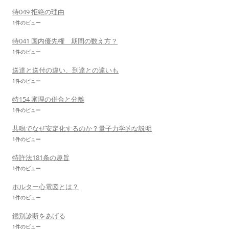
特049 拒絶の理由
1件のビュー
特041 国内優先権 期間の数え方？
1件のビュー
送達と送付の違い、到達との違いも
1件のビュー
特154 審理の併合と分離
1件のビュー
共鳴でなぜ安定化するのか？量子力学的な説明
1件のビュー
特許法181条の趣旨
1件のビュー
ホルター心電図とは？
1件のビュー
鑑別診断をあげる
1件のビュー