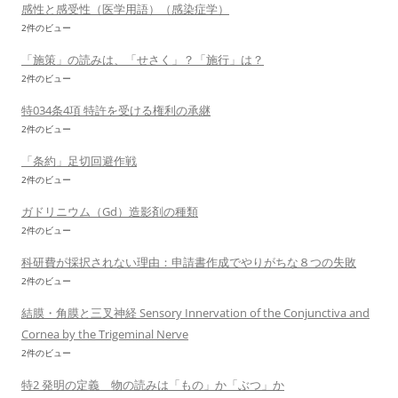
感性と感受性（医学用語）（感染症学）
2件のビュー
「施策」の読みは、「せさく」？「施行」は？
2件のビュー
特034条4項 特許を受ける権利の承継
2件のビュー
「条約」足切回避作戦
2件のビュー
ガドリニウム（Gd）造影剤の種類
2件のビュー
科研費が採択されない理由：申請書作成でやりがちな８つの失敗
2件のビュー
結膜・角膜と三叉神経 Sensory Innervation of the Conjunctiva and
Cornea by the Trigeminal Nerve
2件のビュー
特2 発明の定義 物の読みは「もの」か「ぶつ」か