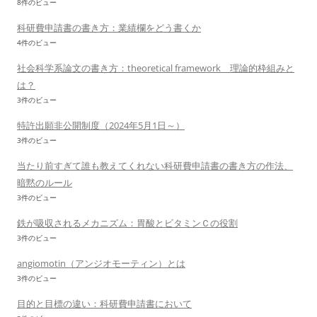
8件のビュー
科研費申請書の書き方：業績欄をどう書くか
4件のビュー
社会科学系論文の書き方：theoretical framework 理論的枠組みと
は？
3件のビュー
特許出願非公開制度（2024年5月1日～）
3件のビュー
当たり前すぎて誰も教えてくれない科研費申請書の書き方の作法、
暗黙のルール
3件のビュー
鉄が吸収されるメカニズム：胃酸とビタミンＣの役割
3件のビュー
angiomotin（アンジオモーティン）とは
3件のビュー
目的と目標の違い：科研費申請書において