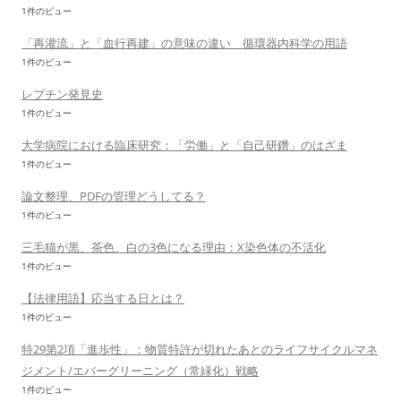
1件のビュー
「再灌流」と「血行再建」の意味の違い 循環器内科学の用語
1件のビュー
レプチン発見史
1件のビュー
大学病院における臨床研究：「労働」と「自己研鑽」のはざま
1件のビュー
論文整理、PDFの管理どうしてる？
1件のビュー
三毛猫が黒、茶色、白の3色になる理由：X染色体の不活化
1件のビュー
【法律用語】応当する日とは？
1件のビュー
特29第2項「進歩性」：物質特許が切れたあとのライフサイクルマネ
ジメント/エバーグリーニング（常緑化）戦略
1件のビュー