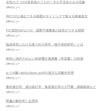
女性の２つのX染色体のうちの一方が不活化される現象
2件のビュー
特017の2 補正できる範囲がタイミングで狭まる根拠条文
2件のビュー
PCT規則54の2.1(a) 国際予備審査の請求ができる期間
2件のビュー
臨床研究における後ろ向き研究（後方視的研究）とは
2件のビュー
絶対に採択されない科研費計画調書（申請書）の特徴
2件のビュー
α-リポ酸 (alpha-lipoic acid)の強力な抗酸化作用
2件のビュー
量的遺伝学、遺伝統計学、集団遺伝学の入門書、講義動画など
2件のビュー
腎臓の解剖学と生理学
2件のビュー