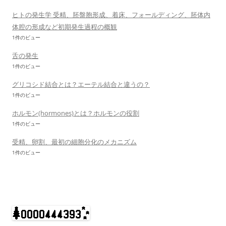
ヒトの発生学 受精、胚盤胞形成、着床、フォールディング、胚体内
体腔の形成など初期発生過程の概観
1件のビュー
舌の発生
1件のビュー
グリコシド結合とは？エーテル結合と違うの？
1件のビュー
ホルモン(hormones)とは？ホルモンの役割
1件のビュー
受精、卵割、最初の細胞分化のメカニズム
1件のビュー