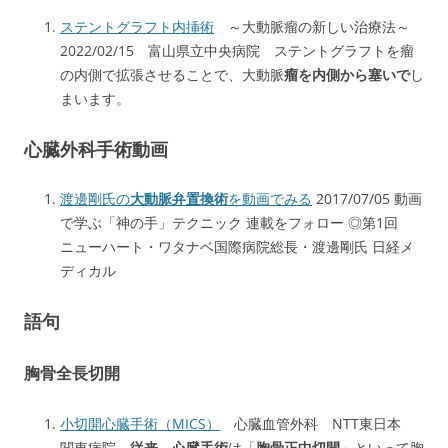
ステントグラフト内挿術
～大動脈瘤の新しい治療法～
2022/02/15 富山県立中央病院 ステントグラフトを瘤
の内側で拡張させることで、大動脈
瘤を内側から塞いで
し
まいます。
心臓外科手術動画
渡邊剛氏の
大動脈弁置換術
を動画でみる
2017/07/05 動画
で学ぶ「神の手」テクニック 連載をフォロー ◎第1回
ニューハート・ワタナベ国際病院総長・渡邊剛氏 日経メ
ディカル
語句
胸骨全長切開
小切開心臓手術（MICS）
心臓血管外科 NTT東日本
関東病院
従来
、
心臓手術
は「
胸骨正中切開
」といって胸