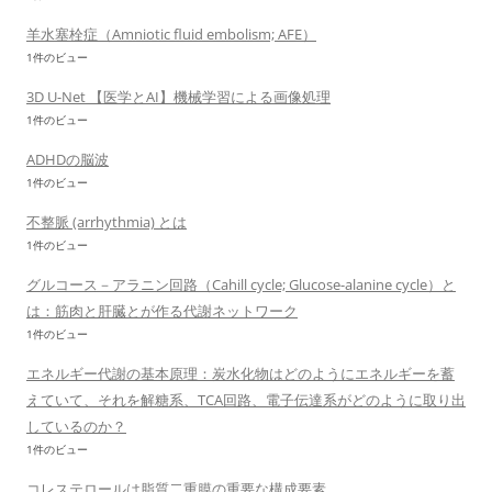
羊水塞栓症（Amniotic fluid embolism; AFE）
1件のビュー
3D U-Net 【医学とAI】機械学習による画像処理
1件のビュー
ADHDの脳波
1件のビュー
不整脈 (arrhythmia) とは
1件のビュー
グルコース－アラニン回路（Cahill cycle; Glucose-alanine cycle）と
は：筋肉と肝臓とが作る代謝ネットワーク
1件のビュー
エネルギー代謝の基本原理：炭水化物はどのようにエネルギーを蓄
えていて、それを解糖系、TCA回路、電子伝達系がどのように取り出
しているのか？
1件のビュー
コレステロールは脂質二重膜の重要な構成要素