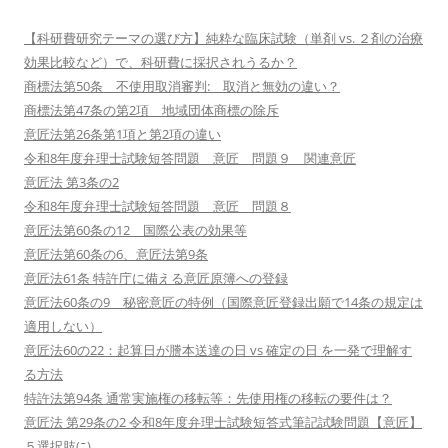
【科研費研究テーマの選び方】純粋な臨床試験（単剤 vs. ２剤の治療
効果比較など）で、科研費に採択されうるか？
商標法第50条 不使用取消審判: 取消と無効の違い？
商標法第47条の第2項 地域団体商標の除斥
意匠法第26条第1項と第2項の違い
令和8年度弁理士試験短答問題 意匠 問題９ 関連意匠
意匠法 第3条の2
令和8年度弁理士試験短答問題 意匠 問題８
意匠法第60条の12 国際公表の効果等
意匠法第60条の6、意匠法第9条
意匠法61条 特許庁に備える意匠原簿への登録
意匠法60条の9 秘密意匠の特例（国際意匠登録出願で14条の規定は
適用しない）
意匠法60の22：起算日が謄本送達の日 vs 確定の日 を一発で理解す
る方法
特許法第94条 通常実施権の移転等：先使用権の移転の要件は？
意匠法 第29条の2 令和8年度弁理士試験短答式筆記試験問題【意匠】
５選択肢(ﾆ)