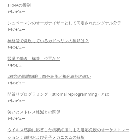
siRNAの役割
1件のビュー
シュペーマンのオーガナイザーとして同定されたシグナル分子
1件のビュー
神経管で発現しているカドヘリンの種類は？
1件のビュー
腎臓の働き、構造、位置など
1件のビュー
2種類の脂肪細胞：白色細胞と褐色細胞の違い
1件のビュー
間質リプログラミング（stromal reprogramming）とは
1件のビュー
笑いとストレス軽減との関係
1件のビュー
ウイルス感染に応答した樹状細胞による適応免疫のオーケストレー
ション：細胞および分子メカニズムの解析