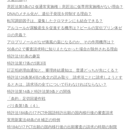
意匠法第5条の2 仮通常実施権：意匠法に仮専用実施権がない理由？
DNAのメチル化が、遺伝子発現を抑制する理由？
転写調節因子は、凝集したクロマチンにも結合できる？
アルコールが尿酸産生を促進する機序は？ビールの宣伝プリン体ゼ
ロの意義？
アロプリノールがなぜ痛風の薬になるのか、その作用機序は？
50条の2 で審査請求時に知りえたなかった場合が除外される理由
特許法181条の趣旨
特許法第17条の5第3項
訂正拒絶理由通知と、審理終結通知は、普通どっちが先にくる？
特許法126条第4項の条文の読み取り 請求項ごとに請求しようとす
るときは、請求項の全てについて行わなければならない？
特許法第14条と特許法第9条との関係
「条約」足切回避作戦
パリ条第1条（４）
特許法184条の17 PCT外国語特許出願の国内移行後の審査請求
実用新案法48条の8 補正の特例
特184の17 PCT出願の国内移行後の出願審査の請求の時期の制限