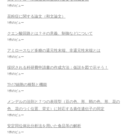
1件のビュー
花粉症に関する論文（和文論文）
1件のビュー
クエン酸回路とは？その意義、制御などについて
1件のビュー
アミロースなど多糖の還元性末端、非還元性末端とは
1件のビュー
採択される科研費申請書の作成方法：仮説を図で示そう！
1件のビュー
Th17細胞の種類と機能
1件のビュー
メンデルの法則と７つの表現型（豆の色、形、鞘の色、形、花の
色、花のつく位置、背丈）に対応する責任遺伝子の同定
1件のビュー
安定同位体比分析法を用いた食品等の解析
1件のビュー