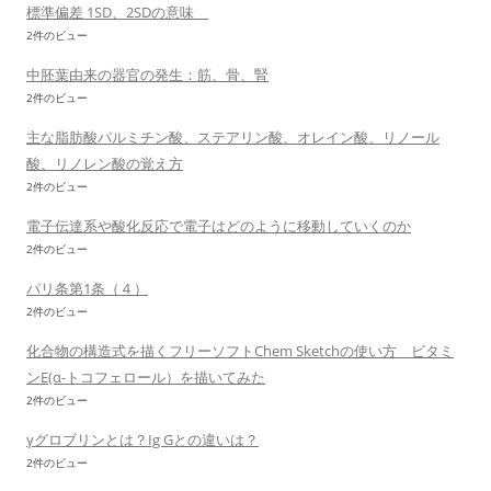
標準偏差 1SD、2SDの意味
2件のビュー
中胚葉由来の器官の発生：筋、骨、腎
2件のビュー
主な脂肪酸パルミチン酸、ステアリン酸、オレイン酸、リノール
酸、リノレン酸の覚え方
2件のビュー
電子伝達系や酸化反応で電子はどのように移動していくのか
2件のビュー
パリ条第1条（４）
2件のビュー
化合物の構造式を描くフリーソフトChem Sketchの使い方 ビタミ
ンE(α-トコフェロール）を描いてみた
2件のビュー
γグロブリンとは？Ig Gとの違いは？
2件のビュー