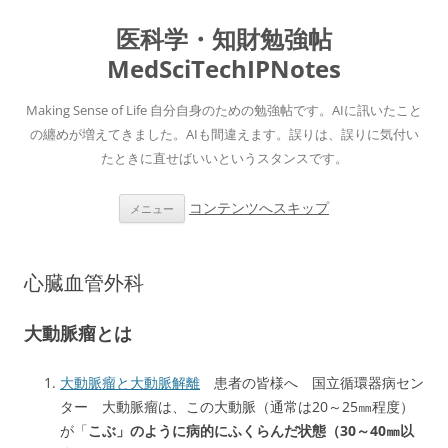
医科学・知財勉強帖
MedSciTechIPNotes
Making Sense of Life 自分自身のための勉強帖です。AIに訊いたこと
の纏めが増えてきました。AIも間違えます。誤りは、誤りに気付い
たときに直せばいいというスタンスです。
コンテンツへスキップ
メニュー
心臓血管外科
大動脈瘤とは
大動脈瘤と大動脈解離
患者の皆様へ 国立循環器病セン
ター 大動脈瘤は、この大動脈（通常は20～25㎜程度）
が「
こぶ」のように病的にふくらんだ状態（30～40㎜以