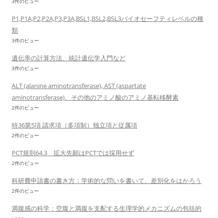
3件のビュー
P1,P1A,P2,P2A,P3,P3A,BSL1,BSL2,BSL3バイオセーフティレベルの種
類
3件のビュー
遺伝率の計算方法、統計遺伝学入門など
3件のビュー
ALT (alanine aminotransferase), AST (aspartate
aminotransferase)、その他のアミノ酸のアミノ基転移酵素
2件のビュー
特36第5項 請求項（多項制）独立項と従属項
2件のビュー
PCT規則64.3 拡大先願はPCTでは採用せず
2件のビュー
科研費申請書の書き方：学術的な問いを書いて、差別化をはかろう
2件のビュー
満腹感の科学：空腹と満腹を支配する生理学的メカニズムの包括的