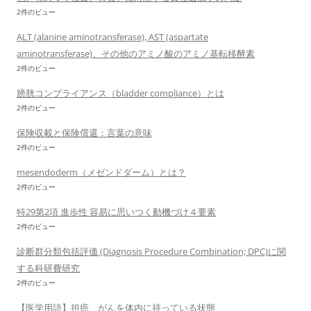
2件のビュー
ALT (alanine aminotransferase), AST (aspartate
aminotransferase)、その他のアミノ酸のアミノ基転移酵素
2件のビュー
膀胱コンプライアンス（bladder compliance）とは
2件のビュー
保険収載と保険償還：言葉の意味
2件のビュー
mesendoderm（メゼンドダーム）とは？
2件のビュー
特29第2項 進歩性 容易に思いつく動機づけ４要素
2件のビュー
診断群分類包括評価 (Diagnosis Procedure Combination; DPC)に関
する科研費研究
2件のビュー
【医学用語】担癌 がんを体内に持っている状態