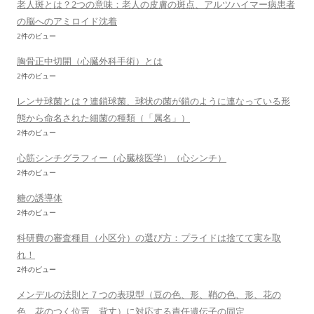
老人斑とは？2つの意味：老人の皮膚の斑点、アルツハイマー病患者
の脳へのアミロイド沈着
2件のビュー
胸骨正中切開（心臓外科手術）とは
2件のビュー
レンサ球菌とは？連鎖球菌、球状の菌が鎖のように連なっている形
態から命名された細菌の種類（「属名」）
2件のビュー
心筋シンチグラフィー（心臓核医学）（心シンチ）
2件のビュー
糖の誘導体
2件のビュー
科研費の審査種目（小区分）の選び方：プライドは捨てて実を取
れ！
2件のビュー
メンデルの法則と７つの表現型（豆の色、形、鞘の色、形、花の
色、花のつく位置、背丈）に対応する責任遺伝子の同定