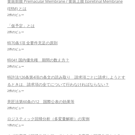
黄斑前膜 Premacular Membrane / 黄斑上膜 Epiretinal Membrane
(ERM) とは
2件のビュー
「仮予定」とは
2件のビュー
特70条1項 全要件充足の原則
2件のビュー
特041 国内優先権 期間の数え方？
2件のビュー
特許法126条第4項の条文の読み取り 請求項ごとに請求しようとす
るときは、請求項の全てについて行わなければならない？
2件のビュー
意匠法第60条の12 国際公表の効果等
2件のビュー
ロジスティック回帰分析（多変量解析）の実例
1件のビュー