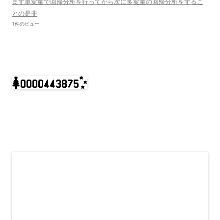
まず単変量で回帰分析を行ってから次に多変量の回帰分析をするこ
との是非
1件のビュー