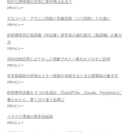
特許公開情報の文章に著作権はある？
2件のビュー
グルコース－アラニン回路と乳酸回路（コリ回路）との違い
2件のビュー
科研費研究計画調書（申請書）研究者の遂行能力（業績欄）の書き
方
2件のビュー
95%信頼区間とは？やっと理解できた一番わかりやすい説明
2件のビュー
非常勤講師や外部セミナー講師を依頼するときの委嘱状の書き方
2件のビュー
科研費申請書を３つの生成AI、ChatGPT4o、Claude、Perplexityに
書かせたら、驚くほど違う結果に
2件のビュー
ペラグラ撲滅の歴史的経緯
2件のビュー