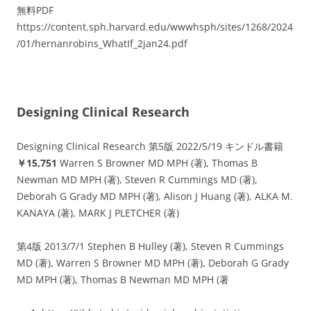
無料PDF
https://content.sph.harvard.edu/wwwhsph/sites/1268/2024
/01/hernanrobins_WhatIf_2jan24.pdf
Designing Clinical Research
Designing Clinical Research 第5版 2022/5/19 キンドル書籍
￥15,751
Warren S Browner MD MPH (著), Thomas B
Newman MD MPH (著), Steven R Cummings MD (著),
Deborah G Grady MD MPH (著), Alison J Huang (著), ALKA M.
KANAYA (著), MARK J PLETCHER (著)
第4版 2013/7/1 Stephen B Hulley (著), Steven R Cummings
MD (著), Warren S Browner MD MPH (著), Deborah G Grady
MD MPH (著), Thomas B Newman MD MPH (著