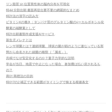
リン脂質 sn 位置異性体の脳内分布を可視化
特44 分割出願 書面再提出要不要の網羅的なまとめ
特許法の漢字の読み方
ビタミンKの働き：タンパク質のグルタミン酸のγーカルボキシル化
酵素の補酵素として
特許出願書類作成支援AIサービス
新生児メレナとは
レンサ球菌とは？連鎖球菌、球状の菌が鎖のように連なっている形
態から命名された細菌の種類（「属名」）
共鳴でなぜ安定化するのか？量子力学的な説明
学会が当日、地震で中止になった場合、参加費は払い戻されるも
の？
商01 商標法の目的
特017の2 補正できる範囲がタイミングで狭まる根拠条文