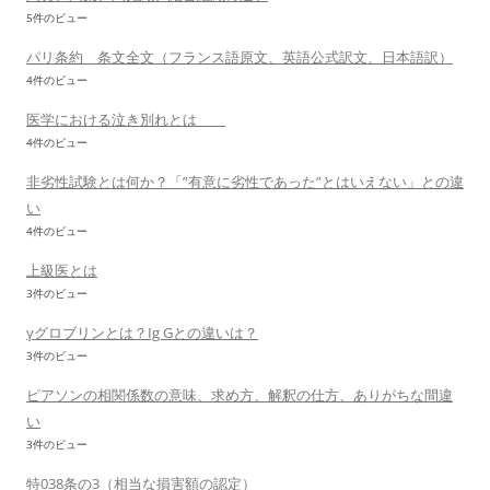
5件のビュー
パリ条約 条文全文（フランス語原文、英語公式訳文、日本語訳）
4件のビュー
医学における泣き別れとは
4件のビュー
非劣性試験とは何か？「”有意に劣性であった”とはいえない」との違
い
4件のビュー
上級医とは
3件のビュー
γグロブリンとは？Ig Gとの違いは？
3件のビュー
ピアソンの相関係数の意味、求め方、解釈の仕方、ありがちな間違
い
3件のビュー
特038条の3（相当な損害額の認定）