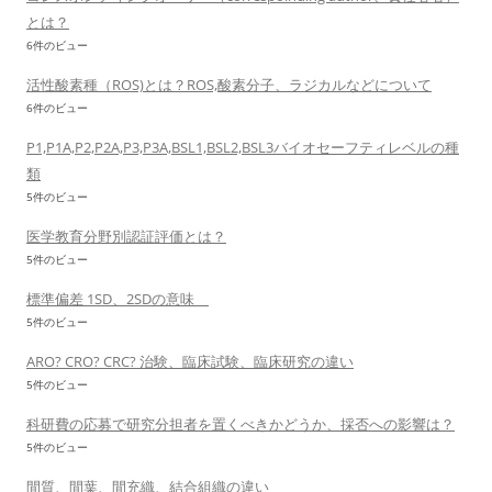
とは？
6件のビュー
活性酸素種（ROS)とは？ROS,酸素分子、ラジカルなどについて
6件のビュー
P1,P1A,P2,P2A,P3,P3A,BSL1,BSL2,BSL3バイオセーフティレベルの種
類
5件のビュー
医学教育分野別認証評価とは？
5件のビュー
標準偏差 1SD、2SDの意味
5件のビュー
ARO? CRO? CRC? 治験、臨床試験、臨床研究の違い
5件のビュー
科研費の応募で研究分担者を置くべきかどうか、採否への影響は？
5件のビュー
間質、間葉、間充織、結合組織の違い