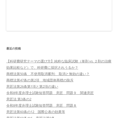
最近の投稿
【科研費研究テーマの選び方】純粋な臨床試験（単剤 vs. ２剤の治療
効果比較など）で、科研費に採択されうるか？
商標法第50条 不使用取消審判: 取消と無効の違い？
商標法第47条の第2項 地域団体商標の除斥
意匠法第26条第1項と第2項の違い
令和8年度弁理士試験短答問題 意匠 問題９ 関連意匠
意匠法 第3条の2
令和8年度弁理士試験短答問題 意匠 問題８
意匠法第60条の12 国際公表の効果等