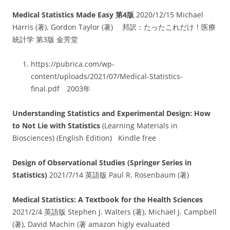
Medical Statistics Made Easy 第4版
2020/12/15 Michael
Harris (著), Gordon Taylor (著) 邦訳：たったこれだけ！医療
統計学 第3版 金芳堂
https://pubrica.com/wp-
content/uploads/2021/07/Medical-Statistics-
final.pdf 2003年
Understanding Statistics and Experimental Design: How
to Not Lie with Statistics
(Learning Materials in
Biosciences) (English Edition) Kindle free
Design of Observational Studies (Springer Series in
Statistics)
2021/7/14 英語版 Paul R. Rosenbaum (著)
Medical Statistics: A Textbook for the Health Sciences
2021/2/4 英語版 Stephen J. Walters (著), Michael J. Campbell
(著), David Machin (著 amazon higly evaluated