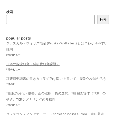
ビ
検索
ゲ
検索
ー
シ
ョ
popular posts
ン
クラスカル・ウォリス検定 (Kruskal-Wallis test) とは？わかりやすい
説明
9件のビュー
日本の脳波研究（科研費研究課題）
8件のビュー
科研費申請書の書き方：学術的な問いを書いて、差別化をはかろう
7件のビュー
T細胞の分化・成熟、正の選択、負の選択、T細胞受容体（TCR）の
構造、TCRシグナリングの多様性
7件のビュー
コレスポンディングオーサー（correspoinding author、責任著者）