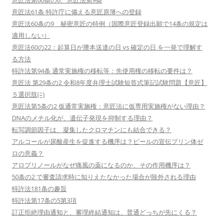
意匠法第60条の6、意匠法第9条
意匠法61条 特許庁に備える意匠原簿への登録
意匠法60条の9 秘密意匠の特例（国際意匠登録出願で14条の規定は
適用しない）
意匠法60の22：起算日が謄本送達の日 vs 確定の日 を一発で理解す
る方法
特許法第94条 通常実施権の移転等：先使用権の移転の要件は？
意匠法 第29条の2 令和8年度弁理士試験短答式筆記試験問題【意匠】
５選択肢(ﾆ)
意匠法第5条の2 仮通常実施権：意匠法に仮専用実施権がない理由？
DNAのメチル化が、遺伝子発現を抑制する理由？
転写調節因子は、凝集したクロマチンにも結合できる？
アルコールが尿酸産生を促進する機序は？ビールの宣伝プリン体ゼ
ロの意義？
アロプリノールがなぜ痛風の薬になるのか、その作用機序は？
50条の2 で審査請求時に知りえたなかった場合が除外される理由
特許法181条の趣旨
特許法第17条の5第3項
訂正拒絶理由通知と、審理終結通知は、普通どっちが先にくる？