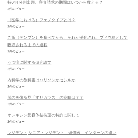
特044 分割出願、審査請求の期間はいつから数える？
2件のビュー
（医学における）フェノタイプとは？
2件のビュー
ご飯（デンプン）を食べてから、それが消化され、ブドウ糖として
吸収されるまでの過程
2件のビュー
うつ病に関する研究論文
2件のビュー
内科学の教科書はハリソンかセシルか
2件のビュー
肺の画像所見「すりガラス」の意味は？？
2件のビュー
オレキシン受容体拮抗薬の特許に関して
2件のビュー
レジデント,シニア・レジデント、研修医、インターンの違い