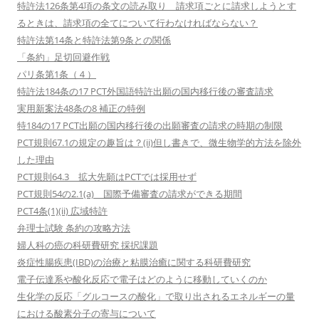
特許法126条第4項の条文の読み取り 請求項ごとに請求しようとす
るときは、請求項の全てについて行わなければならない？
特許法第14条と特許法第9条との関係
「条約」足切回避作戦
パリ条第1条（４）
特許法184条の17 PCT外国語特許出願の国内移行後の審査請求
実用新案法48条の8 補正の特例
特184の17 PCT出願の国内移行後の出願審査の請求の時期の制限
PCT規則67.1の規定の趣旨は？(ii)但し書きで、微生物学的方法を除外
した理由
PCT規則64.3 拡大先願はPCTでは採用せず
PCT規則54の2.1(a) 国際予備審査の請求ができる期間
PCT4条(1)(ii) 広域特許
弁理士試験 条約の攻略方法
婦人科の癌の科研費研究 採択課題
炎症性腸疾患(IBD)の治療と粘膜治癒に関する科研費研究
電子伝達系や酸化反応で電子はどのように移動していくのか
生化学の反応「グルコースの酸化」で取り出されるエネルギーの量
における酸素分子の寄与について