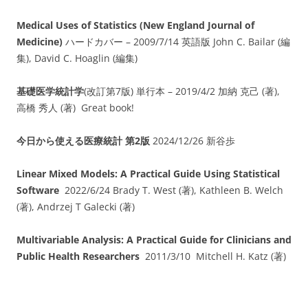
Medical Uses of Statistics (New England Journal of
Medicine)
ハードカバー – 2009/7/14 英語版 John C. Bailar (編
集), David C. Hoaglin (編集)
基礎医学統計学
(改訂第7版) 単行本 – 2019/4/2 加納 克己 (著),
高橋 秀人 (著) Great book!
今日から使える医療統計 第2版
2024/12/26 新谷歩
Linear Mixed Models: A Practical Guide Using Statistical
Software
2022/6/24 Brady T. West (著), Kathleen B. Welch
(著), Andrzej T Galecki (著)
Multivariable Analysis: A Practical Guide for Clinicians and
Public Health Researchers
2011/3/10 Mitchell H. Katz (著)