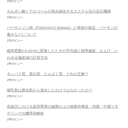
2件のビュー
カルボン酸とアルコールが脱水縮合するエステル化の反応機構
2件のビュー
パーキンソン病（Parkinson’s disease）と発病の仮説、パーキンの
働きなどについて
2件のビュー
確率変数XをaX+bに変換したときの平均値と標準偏差、および、い
わゆる偏差値の計算方法
2件のビュー
タンパク質、蛋白質、たんぱく質、どれが正解？
2件のビュー
哺乳類は爬虫類から進化したわけではなかったの？
2件のビュー
高血圧における血管肥厚の細胞および細胞外構造：内膜・中膜リモ
デリングの機序的解析
2件のビュー