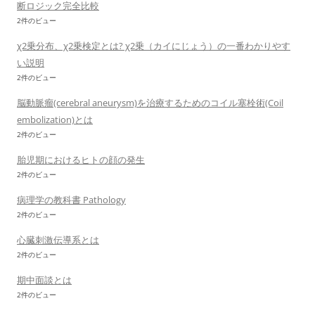
断ロジック完全比較
2件のビュー
χ2乗分布、χ2乗検定とは? χ2乗（カイにじょう）の一番わかりやす
い説明
2件のビュー
脳動脈瘤(cerebral aneurysm)を治療するためのコイル塞栓術(Coil
embolization)とは
2件のビュー
胎児期におけるヒトの顔の発生
2件のビュー
病理学の教科書 Pathology
2件のビュー
心臓刺激伝導系とは
2件のビュー
期中面談とは
2件のビュー