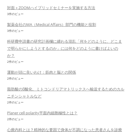
対面＋ZOOMハイブリッドセミナーを実施する方法
3件のビュー
製薬会社のMA（Medical Affairs）部門の機能と役割
3件のビュー
科研費申請書の研究計画欄に纏わる混乱「何をどのように、どこま
で明らかにしようとするのか」には何をどのように書けばよいの
か？
2件のビュー
運動が頭に良いわけ：筋肉と脳との関係
2件のビュー
脂肪酸のβ酸化、ミトコンドリアマトリックスへ輸送するためのカル
ニチンシャトルなど
2件のビュー
Planer cell polarity平面内細胞極性とは？
2件のビュー
心療内科とは？精神的な要因で身体が不調になった患者さんを診療