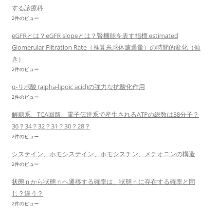
する診療科
2件のビュー
eGFRとは？eGFR slopeとは？腎機能を表す指標 estimated
Glomerular Filtration Rate（推算糸球体濾過量）の時間的変化（傾
き）
2件のビュー
α-リポ酸 (alpha-lipoic acid)の強力な抗酸化作用
2件のビュー
解糖系、TCA回路、電子伝達系で産生されるATPの総数は38分子？
36？34？32？31？30？28？
2件のビュー
システイン、ホモシステイン、ホモシスチン、メチオニンの構造
2件のビュー
状態ｎから状態ｎへ遷移する確率は、状態ｎに存在する確率と同
じ？違う？
2件のビュー