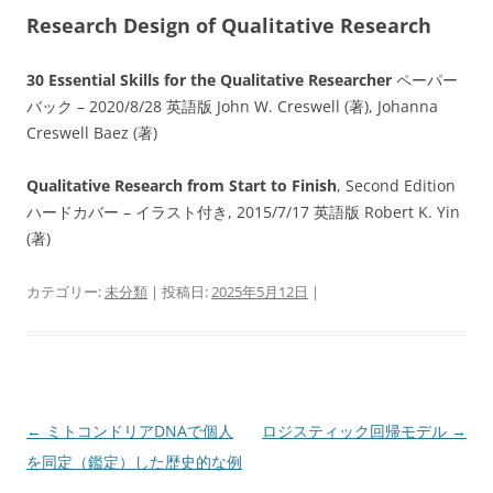
Research Design of Qualitative Research
30 Essential Skills for the Qualitative Researcher
ペーパー
バック – 2020/8/28 英語版 John W. Creswell (著), Johanna
Creswell Baez (著)
Qualitative Research from Start to Finish
, Second Edition
ハードカバー – イラスト付き, 2015/7/17 英語版 Robert K. Yin
(著)
カテゴリー:
未分類
| 投稿日:
2025年5月12日
|
投
←
ミトコンドリアDNAで個人
ロジスティック回帰モデル
→
稿
を同定（鑑定）した歴史的な例
ナ