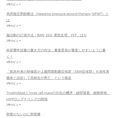
2件のビュー
局所陰圧閉鎖療法（Negative pressure wound therapy; NPWT）と
は
2件のビュー
脳活動の計測方法：fMRI, EEG, 電気生理、PET、ほか
2件のビュー
科研費申請書の書き方の作法：審査委員が審査しやすいように書
く！
2件のビュー
「救急外来の研修医が上腸間膜動脈症候群（SMA症候群）を急性胃
腸炎と誤診して高校生が死亡」という報道
2件のビュー
TrophoblastとInner cell massの分化の機序：細部接着、細胞骨格、
HIPPOシグナリングの関係
2件のビュー
卵黄がないのに卵黄嚢