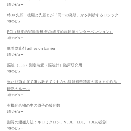
3件のビュー
特39 先願 後願と先願とが「同一の発明」かを判断するロジック
3件のビュー
PCI（経皮的冠動脈形成術/経皮的冠動脈インターベンション）
3件のビュー
癒着防止剤 adhesion barrier
3件のビュー
脳波（EEG）測定装置（脳波計）臨床研究用
3件のビュー
当たり前すぎて誰も教えてくれない科研費申請書の書き方の作法、
暗黙のルール
3件のビュー
有機化合物の中の原子の酸化数
3件のビュー
脂質の運搬方法：キロミクロン、VLDL、LDL、HDLの役割
3件のビュー