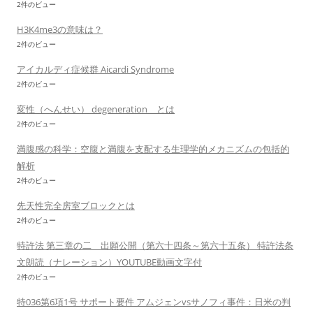
2件のビュー
H3K4me3の意味は？
2件のビュー
アイカルディ症候群 Aicardi Syndrome
2件のビュー
変性（へんせい） degeneration とは
2件のビュー
満腹感の科学：空腹と満腹を支配する生理学的メカニズムの包括的
解析
2件のビュー
先天性完全房室ブロックとは
2件のビュー
特許法 第三章の二 出願公開（第六十四条～第六十五条） 特許法条
文朗読（ナレーション）YOUTUBE動画文字付
2件のビュー
特036第6項1号 サポート要件 アムジェンvsサノフィ事件：日米の判