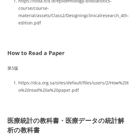
https://tilda.tcd.ie/epidemiology-biostatistics-
course/course-
material/assets/Class2/Designingclinicalresearch_4th-
edition.pdf
How to Read a Paper
第5版
https://dca.org.sa/sites/default/files/users/2/How%20t
o%20read%20a%20paper.pdf
医療統計の教科書・医療データの統計解
析の教科書