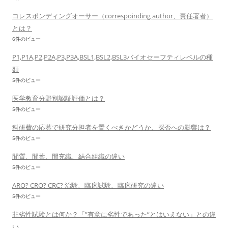
コレスポンディングオーサー（correspoinding author、責任著者）
とは？
6件のビュー
P1,P1A,P2,P2A,P3,P3A,BSL1,BSL2,BSL3バイオセーフティレベルの種
類
5件のビュー
医学教育分野別認証評価とは？
5件のビュー
科研費の応募で研究分担者を置くべきかどうか、採否への影響は？
5件のビュー
間質、間葉、間充織、結合組織の違い
5件のビュー
ARO? CRO? CRC? 治験、臨床試験、臨床研究の違い
5件のビュー
非劣性試験とは何か？「”有意に劣性であった”とはいえない」との違
い