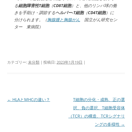
る
細胞障害性T細胞
（
CD8T細胞
）と、他のリンパ球の働
きを手助け・調節する
ヘルパー-T細胞
（
CD4T細胞
）に
分けられます。（
胸腺腫と胸腺がん
国立がん研究セン
ター 東病院）
カテゴリー:
未分類
| 投稿日:
2023年1月19日
|
投
←
HLAとMHCの違い？
T細胞の分化・成熟、正の選
稿
択、負の選択、T細胞受容体
ナ
（TCR）の構造、TCRシグナリ
ビ
ングの多様性
→