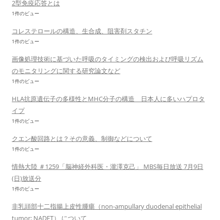
2型免疫応答とは
1件のビュー
コレステロールの構造、生合成、阻害剤スタチン
1件のビュー
画像処理技術に基づいた呼吸のタイミングの検出および呼吸リズム
のモニタリングに関する研究論文など
1件のビュー
HLA抗原遺伝子の多様性とMHC分子の構造 日本人に多いハプロタ
イプ
1件のビュー
クエン酸回路とは？その意義、制御などについて
1件のビュー
情熱大陸 ＃1259「脳神経外科医・瀧澤克己」 MBS毎日放送 7月9日
(日)放送分
1件のビュー
非乳頭部十二指腸上皮性腫瘍（non-ampullary duodenal epithelial
tumor; NADET） について