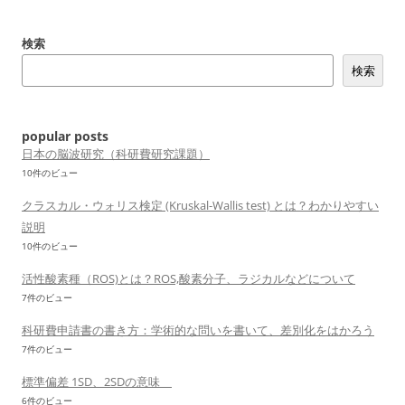
ゲ
ー
検索
シ
検索
ョ
ン
popular posts
日本の脳波研究（科研費研究課題）
10件のビュー
クラスカル・ウォリス検定 (Kruskal-Wallis test) とは？わかりやすい
説明
10件のビュー
活性酸素種（ROS)とは？ROS,酸素分子、ラジカルなどについて
7件のビュー
科研費申請書の書き方：学術的な問いを書いて、差別化をはかろう
7件のビュー
標準偏差 1SD、2SDの意味
6件のビュー