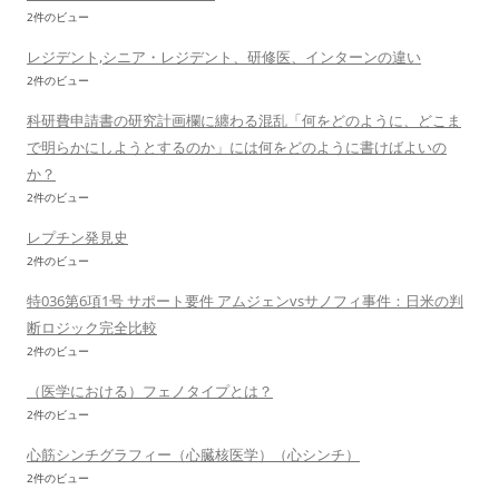
2件のビュー
レジデント,シニア・レジデント、研修医、インターンの違い
2件のビュー
科研費申請書の研究計画欄に纏わる混乱「何をどのように、どこま
で明らかにしようとするのか」には何をどのように書けばよいの
か？
2件のビュー
レプチン発見史
2件のビュー
特036第6項1号 サポート要件 アムジェンvsサノフィ事件：日米の判
断ロジック完全比較
2件のビュー
（医学における）フェノタイプとは？
2件のビュー
心筋シンチグラフィー（心臓核医学）（心シンチ）
2件のビュー