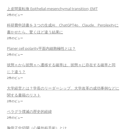
上皮間葉転換 Epithelial-mesenchymal transition; EMT
2件のビュー
科研費申請書を３つの生成AI、ChatGPT4o、Claude、Perplexityに
書かせたら、驚くほど違う結果に
2件のビュー
Planer cell polarity平面内細胞極性とは？
2件のビュー
状態ｎから状態ｎへ遷移する確率は、状態ｎに存在する確率と同
じ？違う？
2件のビュー
大学経営とは？学長のリーダーシップ、大学改革の成功事例などに
関する書籍のリスト
2件のビュー
ペラグラ撲滅の歴史的経緯
2件のビュー
胸骨正中切開（心臓外科手術）とは