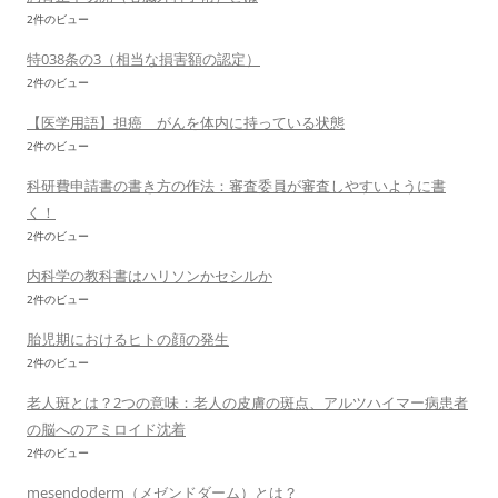
2件のビュー
特038条の3（相当な損害額の認定）
2件のビュー
【医学用語】担癌 がんを体内に持っている状態
2件のビュー
科研費申請書の書き方の作法：審査委員が審査しやすいように書
く！
2件のビュー
内科学の教科書はハリソンかセシルか
2件のビュー
胎児期におけるヒトの顔の発生
2件のビュー
老人斑とは？2つの意味：老人の皮膚の斑点、アルツハイマー病患者
の脳へのアミロイド沈着
2件のビュー
mesendoderm（メゼンドダーム）とは？