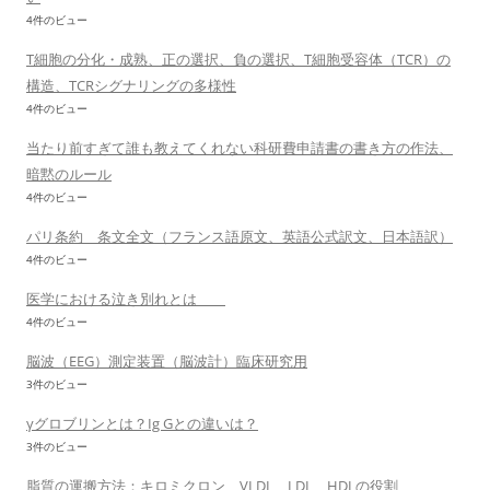
4件のビュー
T細胞の分化・成熟、正の選択、負の選択、T細胞受容体（TCR）の
構造、TCRシグナリングの多様性
4件のビュー
当たり前すぎて誰も教えてくれない科研費申請書の書き方の作法、
暗黙のルール
4件のビュー
パリ条約 条文全文（フランス語原文、英語公式訳文、日本語訳）
4件のビュー
医学における泣き別れとは
4件のビュー
脳波（EEG）測定装置（脳波計）臨床研究用
3件のビュー
γグロブリンとは？Ig Gとの違いは？
3件のビュー
脂質の運搬方法：キロミクロン、VLDL、LDL、HDLの役割