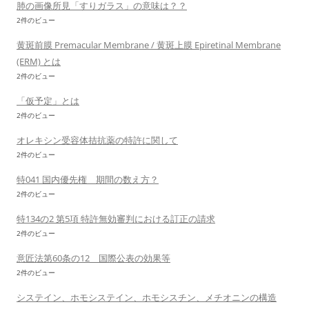
肺の画像所見「すりガラス」の意味は？？
2件のビュー
黄斑前膜 Premacular Membrane / 黄斑上膜 Epiretinal Membrane
(ERM) とは
2件のビュー
「仮予定」とは
2件のビュー
オレキシン受容体拮抗薬の特許に関して
2件のビュー
特041 国内優先権 期間の数え方？
2件のビュー
特134の2 第5項 特許無効審判における訂正の請求
2件のビュー
意匠法第60条の12 国際公表の効果等
2件のビュー
システイン、ホモシステイン、ホモシスチン、メチオニンの構造