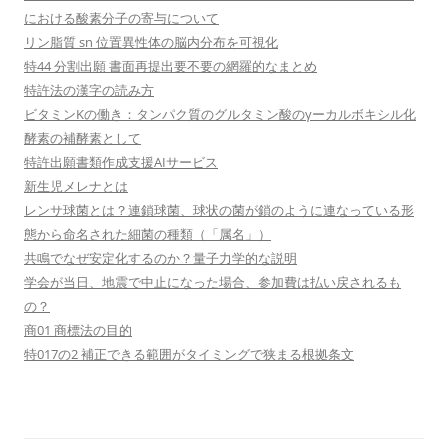
における酸素分子の寄与について
リン脂質 sn 位置異性体の脳内分布を可視化
特44 分割出願 書面再提出要不要の網羅的なまとめ
特許法の漢字の読み方
ビタミンKの働き：タンパク質のグルタミン酸のγーカルボキシル化
酵素の補酵素として
特許出願書類作成支援AIサービス
新生児メレナとは
レンサ球菌とは？連鎖球菌、球状の菌が鎖のように連なっている形
態から命名された細菌の種類（「属名」）
共鳴でなぜ安定化するのか？量子力学的な説明
学会が当日、地震で中止になった場合、参加費は払い戻されるも
の？
商01 商標法の目的
特017の2 補正できる範囲がタイミングで狭まる根拠条文