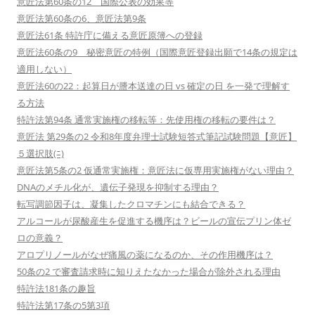
意匠法第60条の12 国際公表の効果等
意匠法第60条の6、意匠法第9条
意匠法61条 特許庁に備える意匠原簿への登録
意匠法60条の9 秘密意匠の特例（国際意匠登録出願で14条の規定は
適用しない）
意匠法60の22：起算日が謄本送達の日 vs 確定の日 を一発で理解す
る方法
特許法第94条 通常実施権の移転等：先使用権の移転の要件は？
意匠法 第29条の2 令和8年度弁理士試験短答式筆記試験問題【意匠】
５選択肢(ﾆ)
意匠法第5条の2 仮通常実施権：意匠法に仮専用実施権がない理由？
DNAのメチル化が、遺伝子発現を抑制する理由？
転写調節因子は、凝集したクロマチンにも結合できる？
アルコールが尿酸産生を促進する機序は？ビールの宣伝プリン体ゼ
ロの意義？
アロプリノールがなぜ痛風の薬になるのか、その作用機序は？
50条の2 で審査請求時に知りえたなかった場合が除外される理由
特許法181条の趣旨
特許法第17条の5第3項