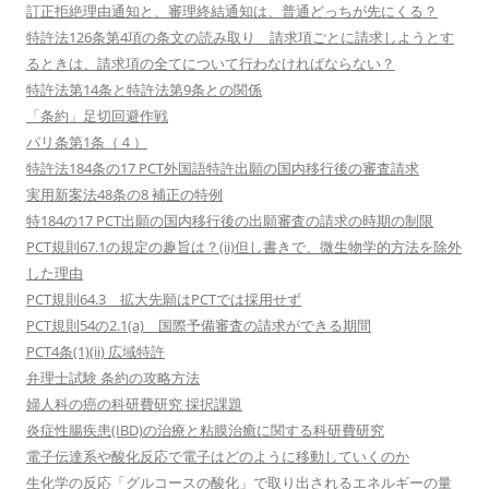
訂正拒絶理由通知と、審理終結通知は、普通どっちが先にくる？
特許法126条第4項の条文の読み取り 請求項ごとに請求しようとす
るときは、請求項の全てについて行わなければならない？
特許法第14条と特許法第9条との関係
「条約」足切回避作戦
パリ条第1条（４）
特許法184条の17 PCT外国語特許出願の国内移行後の審査請求
実用新案法48条の8 補正の特例
特184の17 PCT出願の国内移行後の出願審査の請求の時期の制限
PCT規則67.1の規定の趣旨は？(ii)但し書きで、微生物学的方法を除外
した理由
PCT規則64.3 拡大先願はPCTでは採用せず
PCT規則54の2.1(a) 国際予備審査の請求ができる期間
PCT4条(1)(ii) 広域特許
弁理士試験 条約の攻略方法
婦人科の癌の科研費研究 採択課題
炎症性腸疾患(IBD)の治療と粘膜治癒に関する科研費研究
電子伝達系や酸化反応で電子はどのように移動していくのか
生化学の反応「グルコースの酸化」で取り出されるエネルギーの量