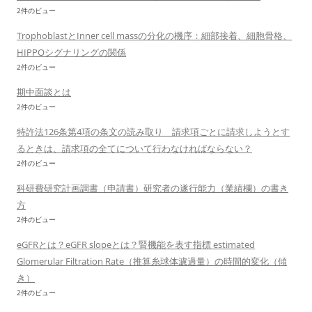
2件のビュー
TrophoblastとInner cell massの分化の機序：細部接着、細胞骨格、
HIPPOシグナリングの関係
2件のビュー
期中面談とは
2件のビュー
特許法126条第4項の条文の読み取り 請求項ごとに請求しようとす
るときは、請求項の全てについて行わなければならない？
2件のビュー
科研費研究計画調書（申請書）研究者の遂行能力（業績欄）の書き
方
2件のビュー
eGFRとは？eGFR slopeとは？腎機能を表す指標 estimated
Glomerular Filtration Rate（推算糸球体濾過量）の時間的変化（傾
き）
2件のビュー