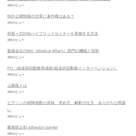
3件のビュー
特許公開情報の文章に著作権はある？
3件のビュー
対面＋ZOOMハイブリッドセミナーを実施する方法
3件のビュー
製薬会社のMA（Medical Affairs）部門の機能と役割
3件のビュー
PCI（経皮的冠動脈形成術/経皮的冠動脈インターベンション）
3件のビュー
上級医とは
3件のビュー
ピアソンの相関係数の意味、求め方、解釈の仕方、ありがちな間違
い
3件のビュー
癒着防止剤 adhesion barrier
3件のビュー