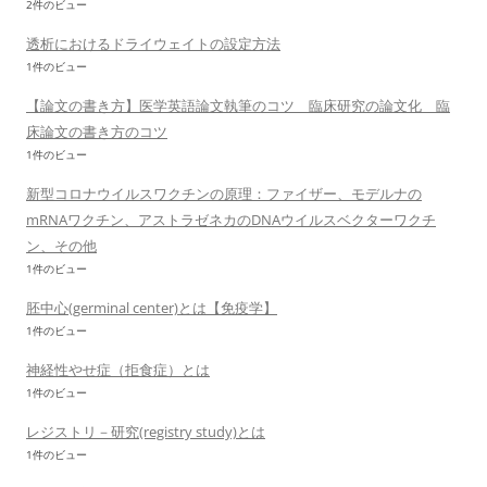
2件のビュー
透析におけるドライウェイトの設定方法
1件のビュー
【論文の書き方】医学英語論文執筆のコツ 臨床研究の論文化 臨
床論文の書き方のコツ
1件のビュー
新型コロナウイルスワクチンの原理：ファイザー、モデルナの
mRNAワクチン、アストラゼネカのDNAウイルスベクターワクチ
ン、その他
1件のビュー
胚中心(germinal center)とは【免疫学】
1件のビュー
神経性やせ症（拒食症）とは
1件のビュー
レジストリ－研究(registry study)とは
1件のビュー