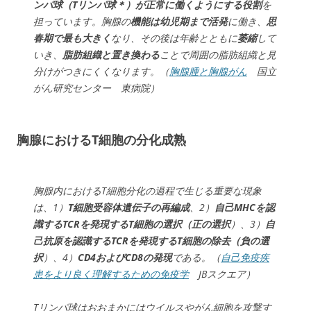
ンパ球（Tリンパ球＊）が正常に働くようにする役割
を
担っています。胸腺の
機能は幼児期まで活発
に働き、
思
春期で最も大きく
なり、その後は年齢とともに
萎縮
して
いき、
脂肪組織と置き換わる
ことで周囲の脂肪組織と見
分けがつきにくくなります。（
胸腺腫と胸腺がん
国立
がん研究センター 東病院）
胸腺におけるT細胞の分化成熟
胸腺内におけるT細胞分化の過程で生じる重要な現象
は、1）
T細胞受容体遺伝子の再編成
、2）
自己MHCを認
識するTCRを発現するT細胞の選択（正の選択
）、3）
自
己抗原を認識するTCRを発現するT細胞の除去（負の選
択
）、4）
CD4およびCD8の発現
である。（
自己免疫疾
患をより良く理解するための免疫学
JBスクエア）
Tリンパ球はおおまかにはウイルスやがん細胞を攻撃す