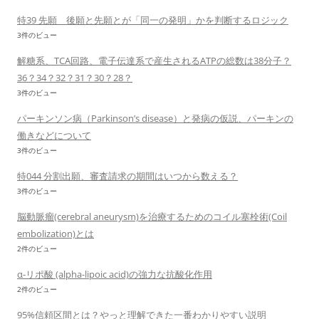
特39 先願 後願と先願とが「同一の発明」かを判断するロジック
3件のビュー
解糖系、TCA回路、電子伝達系で産生されるATPの総数は38分子？
36？34？32？31？30？28？
3件のビュー
パーキンソン病（Parkinson’s disease）と発病の仮説、パーキンの
働きなどについて
3件のビュー
特044 分割出願、審査請求の期間はいつから数える？
3件のビュー
脳動脈瘤(cerebral aneurysm)を治療するためのコイル塞栓術(Coil
embolization)とは
2件のビュー
α-リポ酸 (alpha-lipoic acid)の強力な抗酸化作用
2件のビュー
95%信頼区間とは？やっと理解できた一番わかりやすい説明