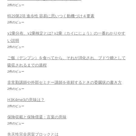
2件のビュー
特29第2項 進歩性 容易に思いつく動機づけ４要素
2件のビュー
χ2乗分布、χ2乗検定とは? χ2乗（カイにじょう）の一番わかりやす
い説明
2件のビュー
ご飯（デンプン）を食べてから、それが消化され、ブドウ糖として
吸収されるまでの過程
2件のビュー
非常勤講師や外部セミナー講師を依頼するときの委嘱状の書き方
2件のビュー
H3K4me3の意味は？
2件のビュー
保険収載と保険償還：言葉の意味
2件のビュー
先天性完全房室ブロックとは