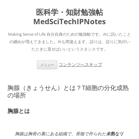
医科学・知財勉強帖
MedSciTechIPNotes
Making Sense of Life 自分自身のための勉強帖です。AIに訊いたこと
の纏めが増えてきました。AIも間違えます。誤りは、誤りに気付い
たときに直せばいいというスタンスです。
コンテンツへスキップ
メニュー
胸腺（きょうせん）とは？T細胞の分化成熟
の場所
胸腺とは
胸腺は胸骨の裏にある組織で、骨髄で作られた
未熟なリ