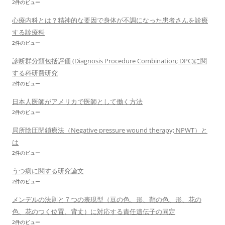
2件のビュー
心療内科とは？精神的な要因で身体が不調になった患者さんを診療
する診療科
2件のビュー
診断群分類包括評価 (Diagnosis Procedure Combination; DPC)に関
する科研費研究
2件のビュー
日本人医師がアメリカで医師として働く方法
2件のビュー
局所陰圧閉鎖療法（Negative pressure wound therapy; NPWT）と
は
2件のビュー
うつ病に関する研究論文
2件のビュー
メンデルの法則と７つの表現型（豆の色、形、鞘の色、形、花の
色、花のつく位置、背丈）に対応する責任遺伝子の同定
2件のビュー