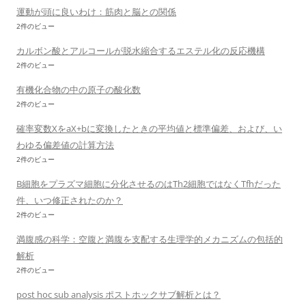
運動が頭に良いわけ：筋肉と脳との関係
2件のビュー
カルボン酸とアルコールが脱水縮合するエステル化の反応機構
2件のビュー
有機化合物の中の原子の酸化数
2件のビュー
確率変数XをaX+bに変換したときの平均値と標準偏差、および、い
わゆる偏差値の計算方法
2件のビュー
B細胞をプラズマ細胞に分化させるのはTh2細胞ではなくTfhだった
件、いつ修正されたのか？
2件のビュー
満腹感の科学：空腹と満腹を支配する生理学的メカニズムの包括的
解析
2件のビュー
post hoc sub analysis ポストホックサブ解析とは？