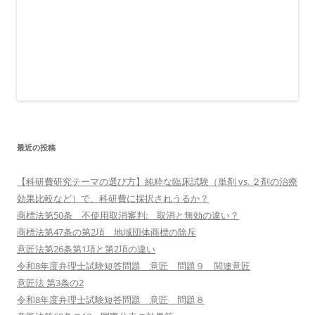
最近の投稿
【科研費研究テーマの選び方】純粋な臨床試験（単剤 vs. ２剤の治療
効果比較など）で、科研費に採択されうるか？
商標法第50条 不使用取消審判: 取消と無効の違い？
商標法第47条の第2項 地域団体商標の除斥
意匠法第26条第1項と第2項の違い
令和8年度弁理士試験短答問題 意匠 問題９ 関連意匠
意匠法 第3条の2
令和8年度弁理士試験短答問題 意匠 問題８