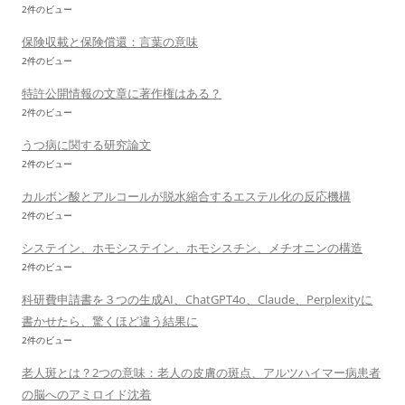
2件のビュー
保険収載と保険償還：言葉の意味
2件のビュー
特許公開情報の文章に著作権はある？
2件のビュー
うつ病に関する研究論文
2件のビュー
カルボン酸とアルコールが脱水縮合するエステル化の反応機構
2件のビュー
システイン、ホモシステイン、ホモシスチン、メチオニンの構造
2件のビュー
科研費申請書を３つの生成AI、ChatGPT4o、Claude、Perplexityに
書かせたら、驚くほど違う結果に
2件のビュー
老人斑とは？2つの意味：老人の皮膚の斑点、アルツハイマー病患者
の脳へのアミロイド沈着