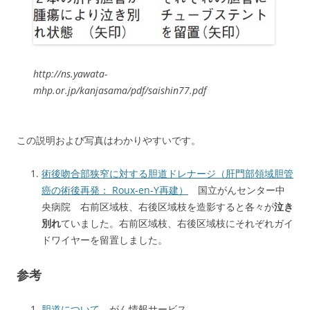
http://ns.yawata-
mhp.or.jp/kanjasama/pdf/saishin77.pdf
この説明および写真はわかりやすいです。
術後吻合部狭窄に対する胆道ドレナージ（肝門部領域胆管
癌の術後再発： Roux-en-Y再建）
国立がんセンター中
央病院 右前区域枝、右後区域枝を造影すると各々が
泣き
別れ
ていました。右前区域枝、右後区域枝にそれぞれガイ
ドワイヤーを留置しました。
参考
胆道について
がん情報サービス