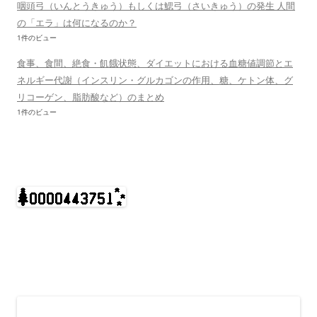
咽頭弓（いんとうきゅう）もしくは鰓弓（さいきゅう）の発生 人間
の「エラ」は何になるのか？
1件のビュー
食事、食間、絶食・飢餓状態、ダイエットにおける血糖値調節とエ
ネルギー代謝（インスリン・グルカゴンの作用、糖、ケトン体、グ
リコーゲン、脂肪酸など）のまとめ
1件のビュー