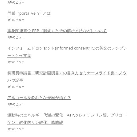
1件のビュー
門脈（portal vein）とは
1件のビュー
事象関連電位 ERP（脳波）とその解析方法などについて
1件のビュー
インフォームドコンセント(informed consent; IC)の英文のテンプレ
ートと例文集
1件のビュー
科研費申請書（研究計画調書）の書き方セミナースライド集・ノウ
ハウ記事
1件のビュー
アルコールを飲むとなぜ喉が渇く？
1件のビュー
運動時のエネルギー代謝の変化 ATP,クレアチンリン酸、グリコー
ゲン、酸化的リン酸化、脂肪酸
1件のビュー