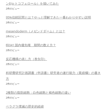
ンE(α-トコフェロール）を描いてみた
2件のビュー
95%信頼区間とは？やっと理解できた一番わかりやすい説明
2件のビュー
mesendoderm（メゼンドダーム）とは？
2件のビュー
特041 国内優先権 期間の数え方？
2件のビュー
反応機構の表し方（巻矢印）
2件のビュー
科研費研究計画調書（申請書）研究者の遂行能力（業績欄）の書き
方
2件のビュー
2種類の脂肪細胞：白色細胞と褐色細胞の違い
2件のビュー
ペラグラ撲滅の歴史的経緯