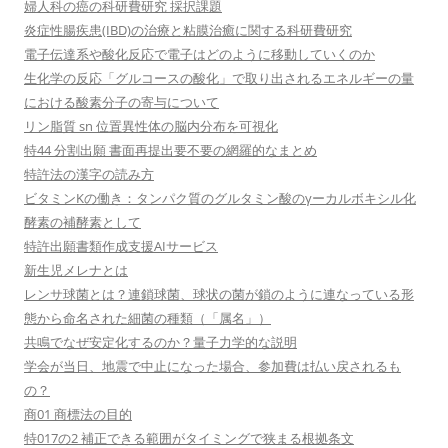
婦人科の癌の科研費研究 採択課題
炎症性腸疾患(IBD)の治療と粘膜治癒に関する科研費研究
電子伝達系や酸化反応で電子はどのように移動していくのか
生化学の反応「グルコースの酸化」で取り出されるエネルギーの量
における酸素分子の寄与について
リン脂質 sn 位置異性体の脳内分布を可視化
特44 分割出願 書面再提出要不要の網羅的なまとめ
特許法の漢字の読み方
ビタミンKの働き：タンパク質のグルタミン酸のγーカルボキシル化
酵素の補酵素として
特許出願書類作成支援AIサービス
新生児メレナとは
レンサ球菌とは？連鎖球菌、球状の菌が鎖のように連なっている形
態から命名された細菌の種類（「属名」）
共鳴でなぜ安定化するのか？量子力学的な説明
学会が当日、地震で中止になった場合、参加費は払い戻されるも
の？
商01 商標法の目的
特017の2 補正できる範囲がタイミングで狭まる根拠条文