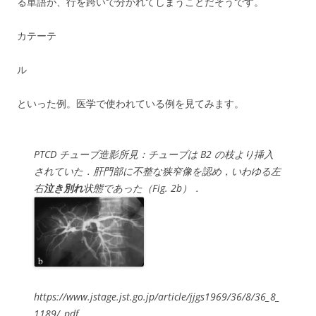
る単語が、行を跨いで分かれてしまうことだそうです。
カテーテ
ル
といった例。医学で使われている例を見てみます。
PTCD チューブ造影所見：チューブは B2 の枝より挿入
されていた．肝門部に不整な狭窄像を認め，いわゆる左
右
泣き別れ
状態であった（Fig. 2b）．
https://www.jstage.jst.go.jp/article/jjgs1969/36/8/36_8_
1189/_pdf