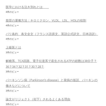
医学における泣き別れとは
4件のビュー
脂質の運搬方法：キロミクロン、VLDL、LDL、HDLの役割
4件のビュー
パリ条約 条文全文（フランス語原文、英語公式訳文、日本語訳）
4件のビュー
上級医とは
3件のビュー
解糖系、TCA回路、電子伝達系で産生されるATPの総数は38分子？
36？34？32？31？30？28？
3件のビュー
パーキンソン病（Parkinson’s disease）と発病の仮説、パーキンの
働きなどについて
3件のビュー
論文がリジェクト（却下）されるよくある理由
3件のビュー