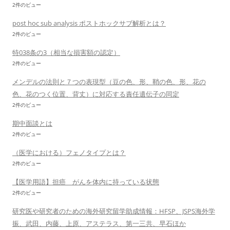
2件のビュー
post hoc sub analysis ポストホックサブ解析とは？
2件のビュー
特038条の3（相当な損害額の認定）
2件のビュー
メンデルの法則と７つの表現型（豆の色、形、鞘の色、形、花の
色、花のつく位置、背丈）に対応する責任遺伝子の同定
2件のビュー
期中面談とは
2件のビュー
（医学における）フェノタイプとは？
2件のビュー
【医学用語】担癌 がんを体内に持っている状態
2件のビュー
研究医や研究者のための海外研究留学助成情報：HFSP、JSPS海外学
振、武田、内藤、上原、アステラス、第一三共、早石ほか