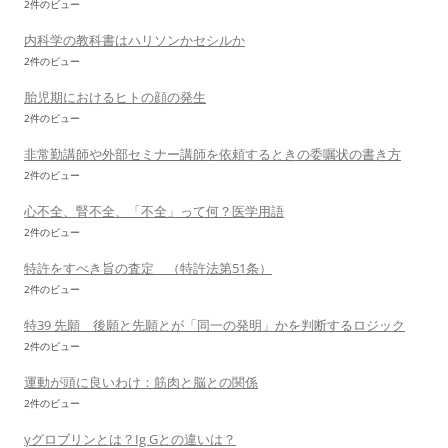
2件のビュー
内科学の教科書はハリソンかセシルか
2件のビュー
胎児期におけるヒトの顔の発生
2件のビュー
非常勤講師や外部セミナー講師を依頼するときの委嘱状の書き方
2件のビュー
心不全、腎不全、「不全」って何？医学用語
2件のビュー
特許をすべき旨の査定 （特許法第51条）
2件のビュー
特39 先願 後願と先願とが「同一の発明」かを判断するロジック
2件のビュー
運動が頭に良いわけ：筋肉と脳との関係
2件のビュー
γグロブリンとは？Ig Gとの違いは？