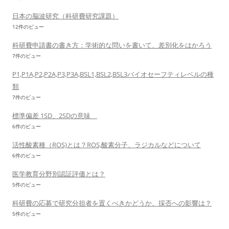
日本の脳波研究（科研費研究課題）
12件のビュー
科研費申請書の書き方：学術的な問いを書いて、差別化をはかろう
7件のビュー
P1,P1A,P2,P2A,P3,P3A,BSL1,BSL2,BSL3バイオセーフティレベルの種
類
7件のビュー
標準偏差 1SD、2SDの意味
6件のビュー
活性酸素種（ROS)とは？ROS,酸素分子、ラジカルなどについて
6件のビュー
医学教育分野別認証評価とは？
5件のビュー
科研費の応募で研究分担者を置くべきかどうか、採否への影響は？
5件のビュー