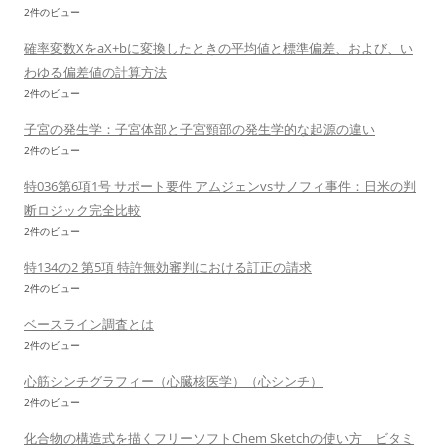
2件のビュー
確率変数XをaX+bに変換したときの平均値と標準偏差、および、い
わゆる偏差値の計算方法
2件のビュー
子宮の発生学：子宮体部と子宮頸部の発生学的な起源の違い
2件のビュー
特036第6項1号 サポート要件 アムジェンvsサノフィ事件：日米の判
断ロジック完全比較
2件のビュー
特134の2 第5項 特許無効審判における訂正の請求
2件のビュー
ベースライン調査とは
2件のビュー
心筋シンチグラフィー（心臓核医学）（心シンチ）
2件のビュー
化合物の構造式を描くフリーソフトChem Sketchの使い方 ビタミ