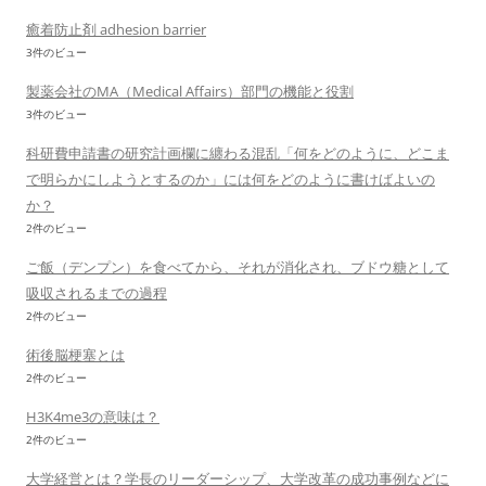
癒着防止剤 adhesion barrier
3件のビュー
製薬会社のMA（Medical Affairs）部門の機能と役割
3件のビュー
科研費申請書の研究計画欄に纏わる混乱「何をどのように、どこま
で明らかにしようとするのか」には何をどのように書けばよいの
か？
2件のビュー
ご飯（デンプン）を食べてから、それが消化され、ブドウ糖として
吸収されるまでの過程
2件のビュー
術後脳梗塞とは
2件のビュー
H3K4me3の意味は？
2件のビュー
大学経営とは？学長のリーダーシップ、大学改革の成功事例などに