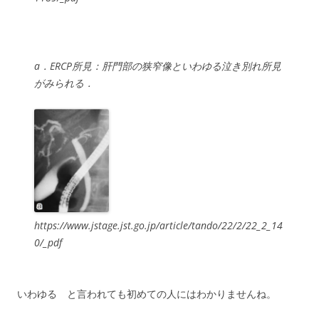
a．ERCP所見：肝門部の狭窄像といわゆる泣き別れ所見
がみられる．
https://www.jstage.jst.go.jp/article/tando/22/2/22_2_14
0/_pdf
いわゆる と言われても初めての人にはわかりませんね。