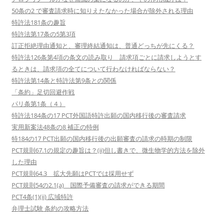
50条の2 で審査請求時に知りえたなかった場合が除外される理由
特許法181条の趣旨
特許法第17条の5第3項
訂正拒絶理由通知と、審理終結通知は、普通どっちが先にくる？
特許法126条第4項の条文の読み取り 請求項ごとに請求しようとす
るときは、請求項の全てについて行わなければならない？
特許法第14条と特許法第9条との関係
「条約」足切回避作戦
パリ条第1条（４）
特許法184条の17 PCT外国語特許出願の国内移行後の審査請求
実用新案法48条の8 補正の特例
特184の17 PCT出願の国内移行後の出願審査の請求の時期の制限
PCT規則67.1の規定の趣旨は？(ii)但し書きで、微生物学的方法を除外
した理由
PCT規則64.3 拡大先願はPCTでは採用せず
PCT規則54の2.1(a) 国際予備審査の請求ができる期間
PCT4条(1)(ii) 広域特許
弁理士試験 条約の攻略方法