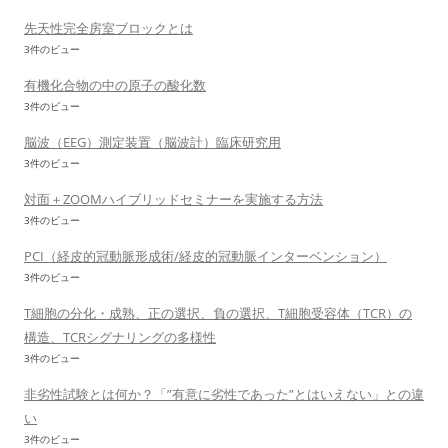
先天性完全房室ブロックとは
3件のビュー
有機化合物の中の原子の酸化数
3件のビュー
脳波（EEG）測定装置（脳波計）臨床研究用
3件のビュー
対面＋ZOOMハイブリッドセミナーを実施する方法
3件のビュー
PCI（経皮的冠動脈形成術/経皮的冠動脈インターベンション）
3件のビュー
T細胞の分化・成熟、正の選択、負の選択、T細胞受容体（TCR）の
構造、TCRシグナリングの多様性
3件のビュー
非劣性試験とは何か？「”有意に劣性であった”とはいえない」との違
い
3件のビュー