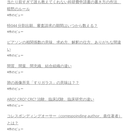
当たり前すぎて誰も教えてくれない科研費申請書の書き方の作法、
暗黙のルール
4件のビュー
特044 分割出願、審査請求の期間はいつから数える？
4件のビュー
ピアソンの相関係数の意味、求め方、解釈の仕方、ありがちな間違
い
4件のビュー
間質、間葉、間充織、結合組織の違い
4件のビュー
肺の画像所見「すりガラス」の意味は？？
4件のビュー
ARO? CRO? CRC? 治験、臨床試験、臨床研究の違い
4件のビュー
コレスポンディングオーサー（correspoinding author、責任著者）
とは？
4件のビュー