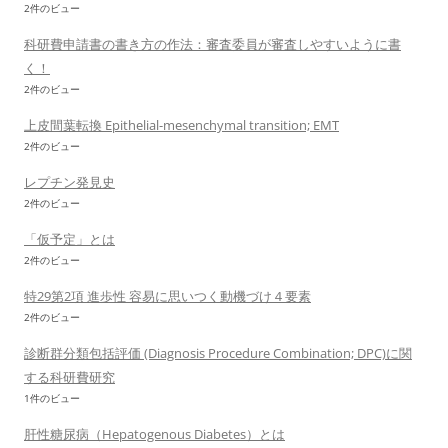
2件のビュー
科研費申請書の書き方の作法：審査委員が審査しやすいように書
く！
2件のビュー
上皮間葉転換 Epithelial-mesenchymal transition; EMT
2件のビュー
レプチン発見史
2件のビュー
「仮予定」とは
2件のビュー
特29第2項 進歩性 容易に思いつく動機づけ４要素
2件のビュー
診断群分類包括評価 (Diagnosis Procedure Combination; DPC)に関
する科研費研究
1件のビュー
肝性糖尿病（Hepatogenous Diabetes）とは