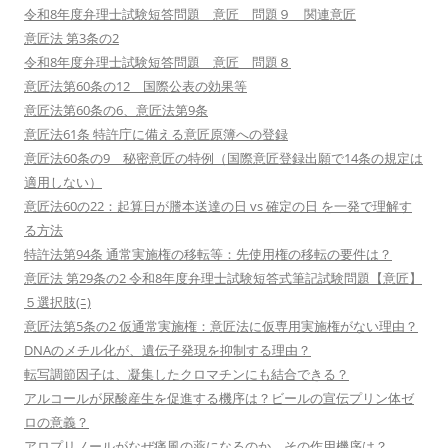
令和8年度弁理士試験短答問題 意匠 問題９ 関連意匠
意匠法 第3条の2
令和8年度弁理士試験短答問題 意匠 問題８
意匠法第60条の12 国際公表の効果等
意匠法第60条の6、意匠法第9条
意匠法61条 特許庁に備える意匠原簿への登録
意匠法60条の9 秘密意匠の特例（国際意匠登録出願で14条の規定は
適用しない）
意匠法60の22：起算日が謄本送達の日 vs 確定の日 を一発で理解す
る方法
特許法第94条 通常実施権の移転等：先使用権の移転の要件は？
意匠法 第29条の2 令和8年度弁理士試験短答式筆記試験問題【意匠】
５選択肢(ﾆ)
意匠法第5条の2 仮通常実施権：意匠法に仮専用実施権がない理由？
DNAのメチル化が、遺伝子発現を抑制する理由？
転写調節因子は、凝集したクロマチンにも結合できる？
アルコールが尿酸産生を促進する機序は？ビールの宣伝プリン体ゼ
ロの意義？
アロプリノールがなぜ痛風の薬になるのか、その作用機序は？