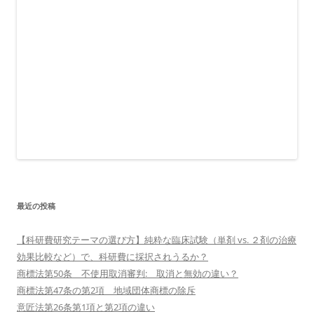
最近の投稿
【科研費研究テーマの選び方】純粋な臨床試験（単剤 vs. ２剤の治療
効果比較など）で、科研費に採択されうるか？
商標法第50条 不使用取消審判: 取消と無効の違い？
商標法第47条の第2項 地域団体商標の除斥
意匠法第26条第1項と第2項の違い