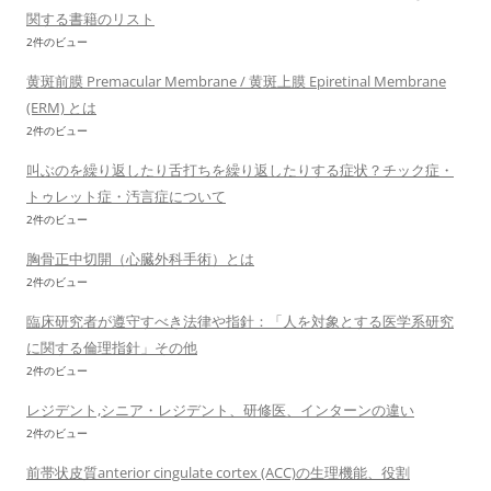
関する書籍のリスト
2件のビュー
黄斑前膜 Premacular Membrane / 黄斑上膜 Epiretinal Membrane
(ERM) とは
2件のビュー
叫ぶのを繰り返したり舌打ちを繰り返したりする症状？チック症・
トゥレット症・汚言症について
2件のビュー
胸骨正中切開（心臓外科手術）とは
2件のビュー
臨床研究者が遵守すべき法律や指針：「人を対象とする医学系研究
に関する倫理指針」その他
2件のビュー
レジデント,シニア・レジデント、研修医、インターンの違い
2件のビュー
前帯状皮質anterior cingulate cortex (ACC)の生理機能、役割