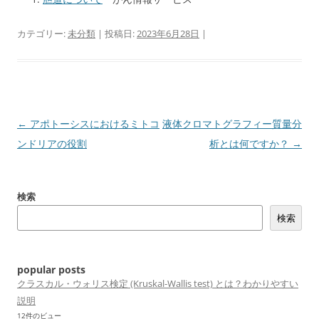
カテゴリー:
未分類
| 投稿日:
2023年6月28日
|
投
←
アポトーシスにおけるミトコ
液体クロマトグラフィー質量分
稿
ンドリアの役割
析とは何ですか？
→
ナ
ビ
検索
ゲ
検索
ー
シ
ョ
popular posts
ン
クラスカル・ウォリス検定 (Kruskal-Wallis test) とは？わかりやすい
説明
12件のビュー