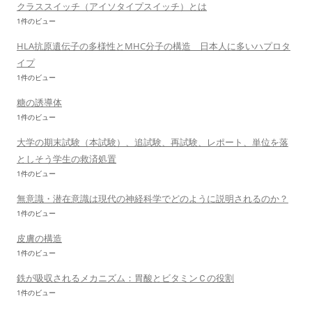
クラススイッチ（アイソタイプスイッチ）とは
1件のビュー
HLA抗原遺伝子の多様性とMHC分子の構造 日本人に多いハプロタ
イプ
1件のビュー
糖の誘導体
1件のビュー
大学の期末試験（本試験）、追試験、再試験、レポート、単位を落
としそう学生の救済処置
1件のビュー
無意識・潜在意識は現代の神経科学でどのように説明されるのか？
1件のビュー
皮膚の構造
1件のビュー
鉄が吸収されるメカニズム：胃酸とビタミンＣの役割
1件のビュー