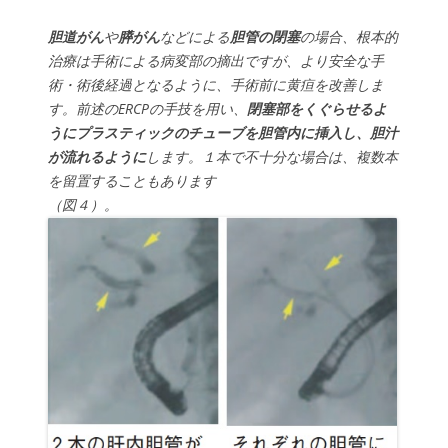
胆道がん
や
膵がん
などによる
胆管の閉塞
の場合、根本的
治療は手術による病変部の摘出ですが、より安全な手
術・術後経過となるように、手術前に黄疸を改善しま
す。前述のERCPの手技を用い、
閉塞部をくぐらせるよ
うにプラスティックのチューブを胆管内に挿入し、胆汁
が流れるように
します。１本で不十分な場合は、複数本
を留置することもあります
（図４）。