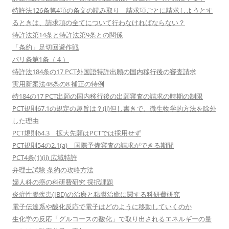
特許法126条第4項の条文の読み取り 請求項ごとに請求しようとす
るときは、請求項の全てについて行わなければならない？
特許法第14条と特許法第9条との関係
「条約」足切回避作戦
パリ条第1条（４）
特許法184条の17 PCT外国語特許出願の国内移行後の審査請求
実用新案法48条の8 補正の特例
特184の17 PCT出願の国内移行後の出願審査の請求の時期の制限
PCT規則67.1の規定の趣旨は？(ii)但し書きで、微生物学的方法を除外
した理由
PCT規則64.3 拡大先願はPCTでは採用せず
PCT規則54の2.1(a) 国際予備審査の請求ができる期間
PCT4条(1)(ii) 広域特許
弁理士試験 条約の攻略方法
婦人科の癌の科研費研究 採択課題
炎症性腸疾患(IBD)の治療と粘膜治癒に関する科研費研究
電子伝達系や酸化反応で電子はどのように移動していくのか
生化学の反応「グルコースの酸化」で取り出されるエネルギーの量