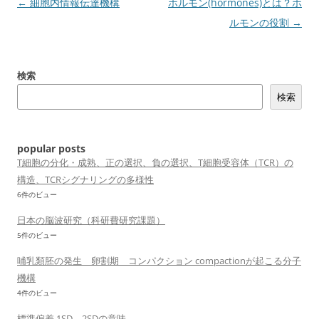
投
←
細胞内情報伝達機構
ホルモン(hormones)とは？ホ
稿
ルモンの役割
→
ナ
ビ
検索
ゲ
検索
ー
シ
ョ
popular posts
ン
T細胞の分化・成熟、正の選択、負の選択、T細胞受容体（TCR）の
構造、TCRシグナリングの多様性
6件のビュー
日本の脳波研究（科研費研究課題）
5件のビュー
哺乳類胚の発生 卵割期 コンパクション compactionが起こる分子
機構
4件のビュー
標準偏差 1SD、2SDの意味