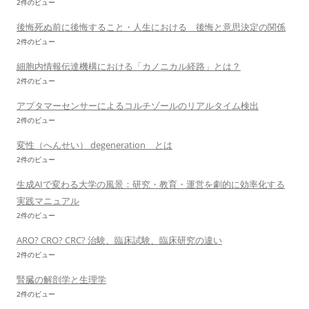
2件のビュー
後悔死ぬ前に後悔すること・人生における 後悔と意思決定の関係
2件のビュー
細胞内情報伝達機構における「カノニカル経路」とは？
2件のビュー
アプタマーセンサーによるコルチゾールのリアルタイム検出
2件のビュー
変性（へんせい） degeneration とは
2件のビュー
生成AIで変わる大学の風景：研究・教育・運営を劇的に効率化する
実践マニュアル
2件のビュー
ARO? CRO? CRC? 治験、臨床試験、臨床研究の違い
2件のビュー
腎臓の解剖学と生理学
2件のビュー