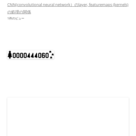
CNN(convolutional neural network）のlayer, featuremaps (kernels)
の処理の関係
1件のビュー