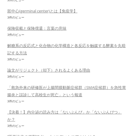
3件のビュー
胚中心(germinal center)とは【免疫学】
3件のビュー
保険収載と保険償還：言葉の意味
3件のビュー
解糖系の反応式と化合物の化学構造と各反応を触媒する酵素を丸暗
記する方法
3件のビュー
論文がリジェクト（却下）されるよくある理由
3件のビュー
「救急外来の研修医が上腸間膜動脈症候群（SMA症候群）を急性胃
腸炎と誤診して高校生が死亡」という報道
3件のビュー
【決着！】内分泌の読み方は「ないぶんぴ」か「ないぶんぴつ」
か？
3件のビュー