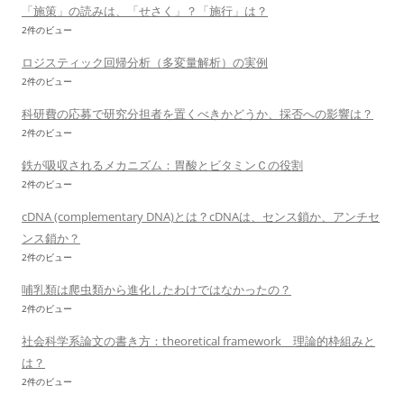
「施策」の読みは、「せさく」？「施行」は？
2件のビュー
ロジスティック回帰分析（多変量解析）の実例
2件のビュー
科研費の応募で研究分担者を置くべきかどうか、採否への影響は？
2件のビュー
鉄が吸収されるメカニズム：胃酸とビタミンＣの役割
2件のビュー
cDNA (complementary DNA)とは？cDNAは、センス鎖か、アンチセ
ンス鎖か？
2件のビュー
哺乳類は爬虫類から進化したわけではなかったの？
2件のビュー
社会科学系論文の書き方：theoretical framework 理論的枠組みと
は？
2件のビュー