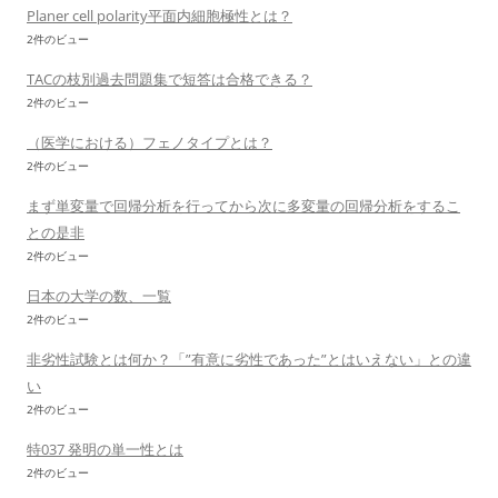
Planer cell polarity平面内細胞極性とは？
2件のビュー
TACの枝別過去問題集で短答は合格できる？
2件のビュー
（医学における）フェノタイプとは？
2件のビュー
まず単変量で回帰分析を行ってから次に多変量の回帰分析をするこ
との是非
2件のビュー
日本の大学の数、一覧
2件のビュー
非劣性試験とは何か？「”有意に劣性であった”とはいえない」との違
い
2件のビュー
特037 発明の単一性とは
2件のビュー