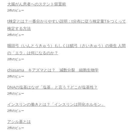
大腸がん患者へのステント留置術
2件のビュー
t検定とは？一番分かりやすい説明：t分布に従う検定量Tをつくって
検定する方法
2件のビュー
咽頭弓（いんとうきゅう）もしくは鰓弓（さいきゅう）の発生 人間
の「エラ」は何になるのか？
2件のビュー
chiasama キアズマとは？ 減数分裂 細胞生物学
2件のビュー
DNAの塩基はなぜ「塩基」と言う？どこが塩基性？
2件のビュー
インスリンの働きとは？「インスリンは同化ホルモン」
2件のビュー
アシル基とは
2件のビュー