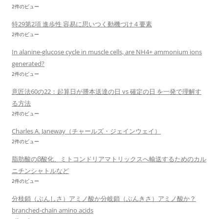
2件のビュー
特29第2項 進歩性 容易に思いつく動機づけ４要素
2件のビュー
In alanine-glucose cycle in muscle cells, are NH4+ ammonium ions
generated?
2件のビュー
意匠法60の22：起算日が謄本送達の日 vs 確定の日 を一発で理解す
る方法
2件のビュー
Charles A. Janeway（チャールズ・ジェインウェイ）
2件のビュー
脂肪酸のβ酸化、ミトコンドリアマトリックスへ輸送するためのカル
ニチンシャトルなど
2件のビュー
分枝鎖（ぶんしさ）アミノ酸か分岐鎖（ぶんきさ）アミノ酸か？
branched-chain amino acids