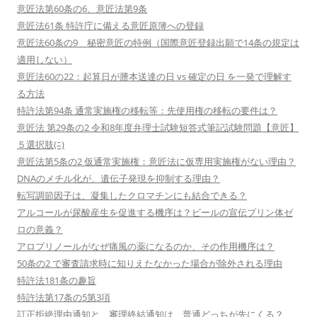
意匠法第60条の6、意匠法第9条
意匠法61条 特許庁に備える意匠原簿への登録
意匠法60条の9 秘密意匠の特例（国際意匠登録出願で14条の規定は
適用しない）
意匠法60の22：起算日が謄本送達の日 vs 確定の日 を一発で理解す
る方法
特許法第94条 通常実施権の移転等：先使用権の移転の要件は？
意匠法 第29条の2 令和8年度弁理士試験短答式筆記試験問題【意匠】
５選択肢(ﾆ)
意匠法第5条の2 仮通常実施権：意匠法に仮専用実施権がない理由？
DNAのメチル化が、遺伝子発現を抑制する理由？
転写調節因子は、凝集したクロマチンにも結合できる？
アルコールが尿酸産生を促進する機序は？ビールの宣伝プリン体ゼ
ロの意義？
アロプリノールがなぜ痛風の薬になるのか、その作用機序は？
50条の2 で審査請求時に知りえたなかった場合が除外される理由
特許法181条の趣旨
特許法第17条の5第3項
訂正拒絶理由通知と、審理終結通知は、普通どっちが先にくる？