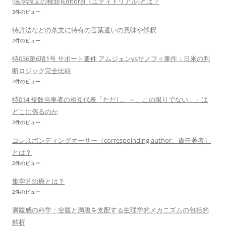
[医学論文の種類]Editoral（エディトリアル)とは？
3件のビュー
特許法などの条文に特有の言葉遣いの意味や解釈
2件のビュー
特036第6項1号 サポート要件 アムジェンvsサノフィ事件：日米の判
断ロジック完全比較
2件のビュー
特014 複数当事者の相互代表「ただし、～、この限りでない。」は
どこに係るのか
2件のビュー
コレスポンディングオーサー（correspoinding author、責任著者）
とは？
2件のビュー
集学的治療とは？
2件のビュー
満腹感の科学：空腹と満腹を支配する生理学的メカニズムの包括的
解析