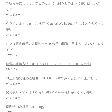
で明らかにしようとするのか」には何をどのように書けばよいの
か？
3件のビュー
クラスカル・ウォリス検定 (Kruskal-Wallis test) とは？わかりやすい
説明
3件のビュー
HLA抗原遺伝子の多様性とMHC分子の構造 日本人に多いハプロタ
イプ
3件のビュー
脂質の運搬方法：キロミクロン、VLDL、LDL、HDLの役割
3件のビュー
ST上昇型急性心筋梗塞（STEMI）（すてみ）とは？ST上昇とは
3件のビュー
95%信頼区間とは？やっと理解できた一番わかりやすい説明
3件のビュー
病理学の教科書 Pathology