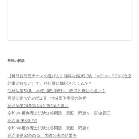
最近の投稿
【科研費研究テーマの選び方】純粋な臨床試験（単剤 vs. ２剤の治療
効果比較など）で、科研費に採択されうるか？
商標法第50条 不使用取消審判: 取消と無効の違い？
商標法第47条の第2項 地域団体商標の除斥
意匠法第26条第1項と第2項の違い
令和8年度弁理士試験短答問題 意匠 問題９ 関連意匠
意匠法 第3条の2
令和8年度弁理士試験短答問題 意匠 問題８
意匠法第60条の12 国際公表の効果等