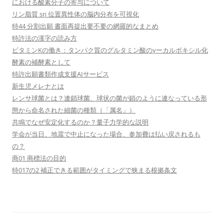
における酸素分子の寄与について
リン脂質 sn 位置異性体の脳内分布を可視化
特44 分割出願 書面再提出要不要の網羅的なまとめ
特許法の漢字の読み方
ビタミンKの働き：タンパク質のグルタミン酸のγーカルボキシル化
酵素の補酵素として
特許出願書類作成支援AIサービス
新生児メレナとは
レンサ球菌とは？連鎖球菌、球状の菌が鎖のように連なっている形
態から命名された細菌の種類（「属名」）
共鳴でなぜ安定化するのか？量子力学的な説明
学会が当日、地震で中止になった場合、参加費は払い戻されるも
の？
商01 商標法の目的
特017の2 補正できる範囲がタイミングで狭まる根拠条文