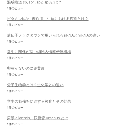
混成軌道 sp, sp1, sp2, sp3とは？
1件のビュー
ビタミンKの生理作用、生体における役割とは？
1件のビュー
遺伝子ノックダウンで用いられるsiRNAとhrRNAの違い
1件のビュー
発生に関係が深い細胞内情報伝達機構
1件のビュー
卵黄がないのに卵黄嚢
1件のビュー
分子生物学とは？生化学との違い
1件のビュー
学生の勉強を促進する教育とその効果
1件のビュー
尿膜 allantois、尿膜管 urachus とは
1件のビュー