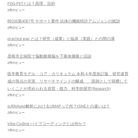
FDG-PETとは？原理、目的
2件のビュー
特036第4項1号 サポート要件 抗体の機能特許アムジェンの敗訴
2件のビュー
practice gap とは？研究（成果）と臨床（実践）との間の溝
2件のビュー
彦根市立病院で脳動脈瘤脳を下垂体腫瘍と誤診
2件のビュー
医学教育モデル・コア・カリキュラム 令和 4 年度改訂版 研究者育
成の視点の充実 リサーチマインドの醸成 医師として研鑽して
いくことが求められる資質・能力 科学的探究(Research)
2件のビュー
scRNAseq解析におけるUMAPって何？tSNEとの違いは？
2件のビュー
Vibe Coding バイブコーディングとは何か？
1件のビュー