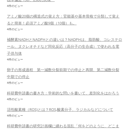
4件のビュー
アミノ酸20個の構造式の覚え方：官能基や基本骨格で分類して覚え
ると簡単！必須アミノ酸9個（10個）も。
4件のビュー
補酵素NADHとNADPHとの違いは？NADPHは、脂肪酸、コレステロ
ール、ヌクレオチドなど同化反応（高分子の生合成）で使われる電
子供与体
4件のビュー
卵子の形成過程 第一減数分裂前期での停止と再開、第二減数分裂
中期での停止
4件のビュー
科研費申請書の書き方：学術的な問いを書いて、差別化をはかろう
4件のビュー
活性酸素種（ROS)とは？ROS,酸素分子、ラジカルなどについて
4件のビュー
科研費申請書の研究計画欄に纏わる混乱「何をどのように、どこま