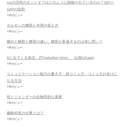
rasの活性のオンとオフはどのように制御されているのか？GEFと
GAPの役割
1件のビュー
ホルモンの種類と作用の覚え方
1件のビュー
糖分と糖類と糖質の違い。糖質が多過ぎるのは体に悪い？
1件のビュー
Dに出てくる単語：ZT(zeitgiber time）、位相(phase)
1件のビュー
コミュニケーション能力の磨き方・超コミュ力・コミュ力お化けに
なる方法
1件のビュー
性とジェンダーの生物学的な基盤
1件のビュー
麻酔科医の仕事とは？
1件のビュー