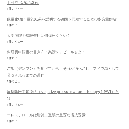
中村 哲 医師の著作
1件のビュー
数量化I類：量的結果を説明する要因を同定するための多変量解析
1件のビュー
大学病院の建設費用は何億円くらい？
1件のビュー
科研費申請書の書き方：業績をアピールせよ！
1件のビュー
ご飯（デンプン）を食べてから、それが消化され、ブドウ糖として
吸収されるまでの過程
1件のビュー
局所陰圧閉鎖療法（Negative pressure wound therapy; NPWT）と
は
1件のビュー
コレステロールは脂質二重膜の重要な構成要素
1件のビュー