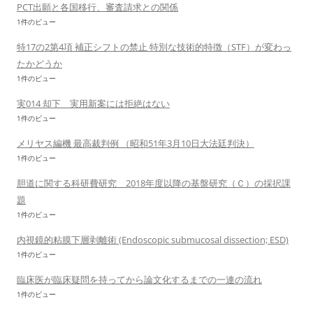
PCT出願と各国移行、審査請求との関係
1件のビュー
特17の2第4項 補正シフトの禁止 特別な技術的特徴（STF）が変わっ
たかどうか
1件のビュー
実014 却下 実用新案には拒絶はない
1件のビュー
メリヤス編機 最高裁判例 （昭和51年3月10日大法廷判決）
1件のビュー
胆道に関する科研費研究 2018年度以降の基盤研究（Ｃ）の採択課
題
1件のビュー
内視鏡的粘膜下層剥離術 (Endoscopic submucosal dissection; ESD)
1件のビュー
臨床医が臨床疑問を持ってから論文化するまでの一連の流れ
1件のビュー