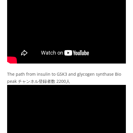
The path from insulin to GSK3 and glycogen synthase Bio
peak チャンネル登録者数 2200人