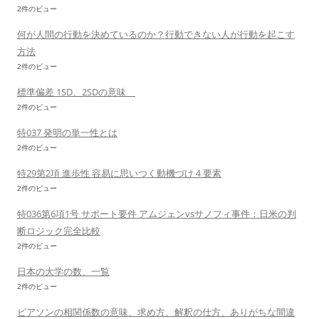
2件のビュー
何が人間の行動を決めているのか？行動できない人が行動を起こす
方法
2件のビュー
標準偏差 1SD、2SDの意味
2件のビュー
特037 発明の単一性とは
2件のビュー
特29第2項 進歩性 容易に思いつく動機づけ４要素
2件のビュー
特036第6項1号 サポート要件 アムジェンvsサノフィ事件：日米の判
断ロジック完全比較
2件のビュー
日本の大学の数、一覧
2件のビュー
ピアソンの相関係数の意味、求め方、解釈の仕方、ありがちな間違