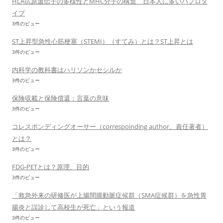
HLA抗原遺伝子の多様性とMHC分子の構造 日本人に多いハプロタ
イプ
3件のビュー
ST上昇型急性心筋梗塞（STEMI）（すてみ）とは？ST上昇とは
3件のビュー
内科学の教科書はハリソンかセシルか
3件のビュー
保険収載と保険償還：言葉の意味
3件のビュー
コレスポンディングオーサー（correspoinding author、責任著者）
とは？
3件のビュー
FDG-PETとは？原理、目的
3件のビュー
「救急外来の研修医が上腸間膜動脈症候群（SMA症候群）を急性胃
腸炎と誤診して高校生が死亡」という報道
3件のビュー