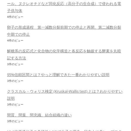
ール、ヌクレオチドなど同化反応（高分子の生合成）で使われる電
子供与体
4件のビュー
卵子の形成過程 第一減数分裂前期での停止と再開、第二減数分裂
中期での停止
4件のビュー
解糖系の反応式と化合物の化学構造と各反応を触媒する酵素を丸暗
記する方法
3件のビュー
95%信頼区間とは？やっと理解できた一番わかりやすい説明
3件のビュー
クラスカル・ウォリス検定 (Kruskal-Wallis test) とは？わかりやすい
説明
3件のビュー
間質、間葉、間充織、結合組織の違い
3件のビュー