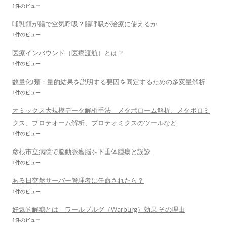
1件のビュー
哺乳類が腸で空気呼吸？腸呼吸が治療に使えるか
1件のビュー
医療インバウンド（医療渡航）とは？
1件のビュー
数量化I類：量的結果を説明する要因を同定するための多変量解析
1件のビュー
オミックス大規模データ解析手法 メタボローム解析、メタボロミ
クス、プロテオーム解析、プロテオミクスのツールなど
1件のビュー
彦根市立病院で脳動脈瘤脳を下垂体腫瘍と誤診
1件のビュー
ある日突然サーバー管理者に任命されたら？
1件のビュー
好気的解糖とは ワールブルグ（Warburg）効果 その理由
1件のビュー