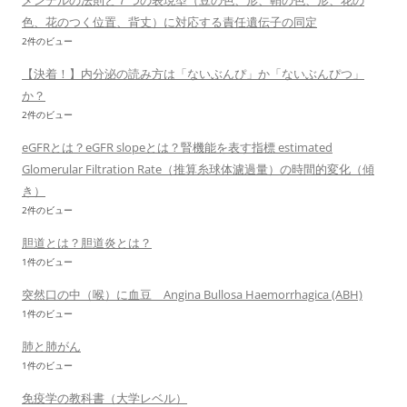
メンデルの法則と７つの表現型（豆の色、形、鞘の色、形、花の
色、花のつく位置、背丈）に対応する責任遺伝子の同定
2件のビュー
【決着！】内分泌の読み方は「ないぶんぴ」か「ないぶんぴつ」
か？
2件のビュー
eGFRとは？eGFR slopeとは？腎機能を表す指標 estimated
Glomerular Filtration Rate（推算糸球体濾過量）の時間的変化（傾
き）
2件のビュー
胆道とは？胆道炎とは？
1件のビュー
突然口の中（喉）に血豆 Angina Bullosa Haemorrhagica (ABH)
1件のビュー
肺と肺がん
1件のビュー
免疫学の教科書（大学レベル）