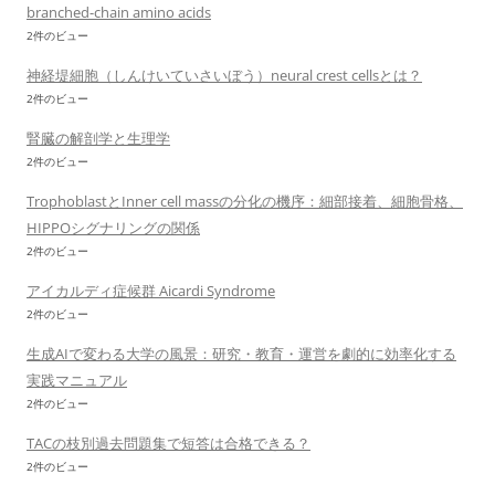
branched-chain amino acids
2件のビュー
神経堤細胞（しんけいていさいぼう）neural crest cellsとは？
2件のビュー
腎臓の解剖学と生理学
2件のビュー
TrophoblastとInner cell massの分化の機序：細部接着、細胞骨格、
HIPPOシグナリングの関係
2件のビュー
アイカルディ症候群 Aicardi Syndrome
2件のビュー
生成AIで変わる大学の風景：研究・教育・運営を劇的に効率化する
実践マニュアル
2件のビュー
TACの枝別過去問題集で短答は合格できる？
2件のビュー