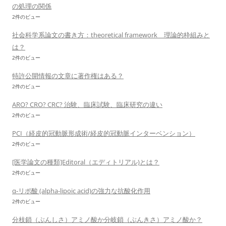
の処理の関係
2件のビュー
社会科学系論文の書き方：theoretical framework 理論的枠組みと
は？
2件のビュー
特許公開情報の文章に著作権はある？
2件のビュー
ARO? CRO? CRC? 治験、臨床試験、臨床研究の違い
2件のビュー
PCI（経皮的冠動脈形成術/経皮的冠動脈インターベンション）
2件のビュー
[医学論文の種類]Editoral（エディトリアル)とは？
2件のビュー
α-リポ酸 (alpha-lipoic acid)の強力な抗酸化作用
2件のビュー
分枝鎖（ぶんしさ）アミノ酸か分岐鎖（ぶんきさ）アミノ酸か？