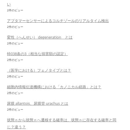
い
2件のビュー
アプタマーセンサーによるコルチゾールのリアルタイム検出
2件のビュー
変性（へんせい） degeneration とは
2件のビュー
特038条の3（相当な損害額の認定）
2件のビュー
（医学における）フェノタイプとは？
2件のビュー
細胞内情報伝達機構における「カノニカル経路」とは？
2件のビュー
尿膜 allantois、尿膜管 urachus とは
2件のビュー
状態ｎから状態ｎへ遷移する確率は、状態ｎに存在する確率と同
じ？違う？