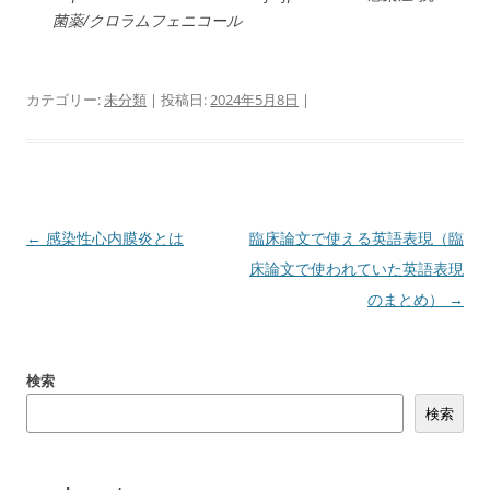
菌薬/クロラムフェニコール
カテゴリー:
未分類
| 投稿日:
2024年5月8日
|
投
←
感染性心内膜炎とは
臨床論文で使える英語表現（臨
稿
床論文で使われていた英語表現
ナ
のまとめ）
→
ビ
ゲ
検索
ー
検索
シ
ョ
ン