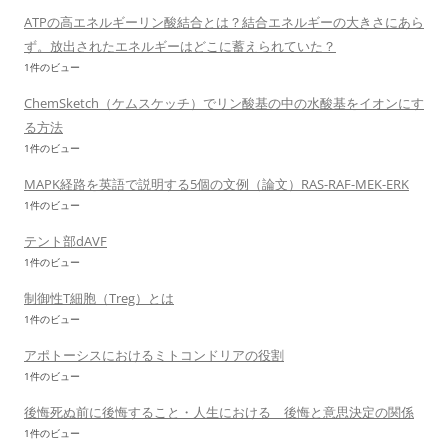
ATPの高エネルギーリン酸結合とは？結合エネルギーの大きさにあら
ず。放出されたエネルギーはどこに蓄えられていた？
1件のビュー
ChemSketch（ケムスケッチ）でリン酸基の中の水酸基をイオンにす
る方法
1件のビュー
MAPK経路を英語で説明する5個の文例（論文）RAS-RAF-MEK-ERK
1件のビュー
テント部dAVF
1件のビュー
制御性T細胞（Treg）とは
1件のビュー
アポトーシスにおけるミトコンドリアの役割
1件のビュー
後悔死ぬ前に後悔すること・人生における 後悔と意思決定の関係
1件のビュー