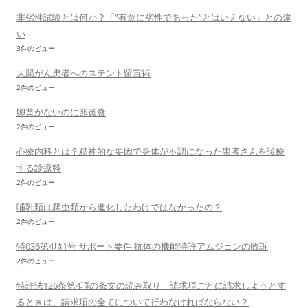
非劣性試験とは何か？「”有意に劣性であった”とはいえない」との違
い
3件のビュー
大腸がん患者へのステント留置術
2件のビュー
卵黄がないのに卵黄嚢
2件のビュー
心療内科とは？精神的な要因で身体が不調になった患者さんを診療
する診療科
2件のビュー
哺乳類は爬虫類から進化したわけではなかったの？
2件のビュー
特036第4項1号 サポート要件 抗体の機能特許アムジェンの敗訴
2件のビュー
特許法126条第4項の条文の読み取り 請求項ごとに請求しようとす
るときは、請求項の全てについて行わなければならない？