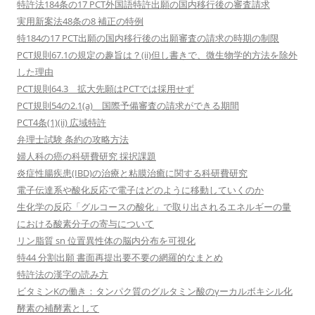
特許法184条の17 PCT外国語特許出願の国内移行後の審査請求
実用新案法48条の8 補正の特例
特184の17 PCT出願の国内移行後の出願審査の請求の時期の制限
PCT規則67.1の規定の趣旨は？(ii)但し書きで、微生物学的方法を除外
した理由
PCT規則64.3 拡大先願はPCTでは採用せず
PCT規則54の2.1(a) 国際予備審査の請求ができる期間
PCT4条(1)(ii) 広域特許
弁理士試験 条約の攻略方法
婦人科の癌の科研費研究 採択課題
炎症性腸疾患(IBD)の治療と粘膜治癒に関する科研費研究
電子伝達系や酸化反応で電子はどのように移動していくのか
生化学の反応「グルコースの酸化」で取り出されるエネルギーの量
における酸素分子の寄与について
リン脂質 sn 位置異性体の脳内分布を可視化
特44 分割出願 書面再提出要不要の網羅的なまとめ
特許法の漢字の読み方
ビタミンKの働き：タンパク質のグルタミン酸のγーカルボキシル化
酵素の補酵素として