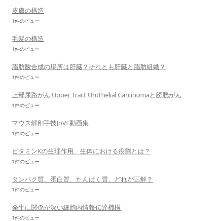
皮膚の構造
1件のビュー
毛髪の構造
1件のビュー
脂肪酸合成の場所は肝臓？それとも肝臓と脂肪組織？
1件のビュー
上部尿路がん Upper Tract Urothelial Carcinomaと膀胱がん
1件のビュー
マウス解剖手技JoVE動画集
1件のビュー
ビタミンKの生理作用、生体における役割とは？
1件のビュー
タンパク質、蛋白質、たんぱく質、どれが正解？
1件のビュー
発生に関係が深い細胞内情報伝達機構
1件のビュー