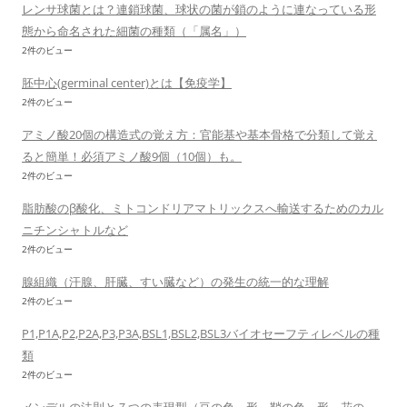
レンサ球菌とは？連鎖球菌、球状の菌が鎖のように連なっている形
態から命名された細菌の種類（「属名」）
2件のビュー
胚中心(germinal center)とは【免疫学】
2件のビュー
アミノ酸20個の構造式の覚え方：官能基や基本骨格で分類して覚え
ると簡単！必須アミノ酸9個（10個）も。
2件のビュー
脂肪酸のβ酸化、ミトコンドリアマトリックスへ輸送するためのカル
ニチンシャトルなど
2件のビュー
腺組織（汗腺、肝臓、すい臓など）の発生の統一的な理解
2件のビュー
P1,P1A,P2,P2A,P3,P3A,BSL1,BSL2,BSL3バイオセーフティレベルの種
類
2件のビュー