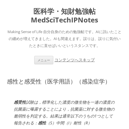
医科学・知財勉強帖
MedSciTechIPNotes
Making Sense of Life 自分自身のための勉強帖です。AIに訊いたこと
の纏めが増えてきました。AIも間違えます。誤りは、誤りに気付い
たときに直せばいいというスタンスです。
コンテンツへスキップ
メニュー
感性と感受性（医学用語）（感染症学）
感受性
試験は，標準化した濃度の微生物を一連の濃度の
抗菌薬に曝露することにより，抗菌薬に対する微生物の
脆弱性を判定する。結果は通常以下のうちの1つとして
報告される：
感性
（S）中間（I）耐性（R）