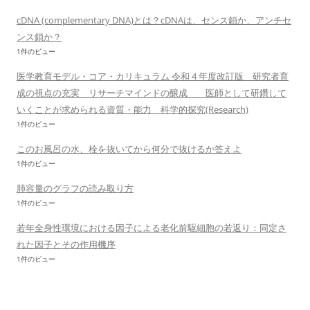
cDNA (complementary DNA)とは？cDNAは、センス鎖か、アンチセ
ンス鎖か？
1件のビュー
医学教育モデル・コア・カリキュラム 令和 4 年度改訂版 研究者育
成の視点の充実 リサーチマインドの醸成 医師として研鑽して
いくことが求められる資質・能力 科学的探究(Research)
1件のビュー
このお風呂の水、栓を抜いてから何分で抜けるか答えよ
1件のビュー
肺容量のグラフの読み取り方
1件のビュー
若年全身性環境における因子による老化前駆細胞の若返り：同定さ
れた因子とその作用機序
1件のビュー