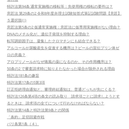
特許法第94条 通常実施権の移転等：先使用権の移転の要件は？
意匠法 第29条の2 令和8年度弁理士試験短答式筆記試験問題【意匠】
５選択肢(ﾆ)
意匠法第5条の2 仮通常実施権：意匠法に仮専用実施権がない理由？
DNAのメチル化が、遺伝子発現を抑制する理由？
転写調節因子は、凝集したクロマチンにも結合できる？
アルコールが尿酸産生を促進する機序は？ビールの宣伝プリン体ゼ
ロの意義？
アロプリノールがなぜ痛風の薬になるのか、その作用機序は？
50条の2 で審査請求時に知りえたなかった場合が除外される理由
特許法181条の趣旨
特許法第17条の5第3項
訂正拒絶理由通知と、審理終結通知は、普通どっちが先にくる？
特許法126条第4項の条文の読み取り 請求項ごとに請求しようとす
るときは、請求項の全てについて行わなければならない？
特許法第14条と特許法第9条との関係
「条約」足切回避作戦
パリ条第1条（４）