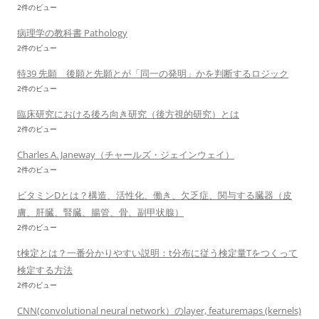
2件のビュー
病理学の教科書 Pathology
2件のビュー
特39 先願 後願と先願とが「同一の発明」かを判断するロジック
2件のビュー
臨床研究における後ろ向き研究（後方視的研究）とは
2件のビュー
Charles A. Janeway（チャールズ・ジェインウェイ）
2件のビュー
ビタミンDとは？構造、活性化、働き、欠乏症、関与する臓器（皮
膚、肝臓、腎臓、腸管、骨、副甲状腺）
2件のビュー
t検定とは？一番分かりやすい説明：t分布に従う検定量Tをつくって
検定する方法
2件のビュー
CNN(convolutional neural network）のlayer, featuremaps (kernels)