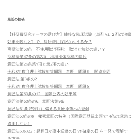
最近の投稿
【科研費研究テーマの選び方】純粋な臨床試験（単剤 vs. ２剤の治療
効果比較など）で、科研費に採択されうるか？
商標法第50条 不使用取消審判: 取消と無効の違い？
商標法第47条の第2項 地域団体商標の除斥
意匠法第26条第1項と第2項の違い
令和8年度弁理士試験短答問題 意匠 問題９ 関連意匠
意匠法 第3条の2
令和8年度弁理士試験短答問題 意匠 問題８
意匠法第60条の12 国際公表の効果等
意匠法第60条の6、意匠法第9条
意匠法61条 特許庁に備える意匠原簿への登録
意匠法60条の9 秘密意匠の特例（国際意匠登録出願で14条の規定は
適用しない）
意匠法60の22：起算日が謄本送達の日 vs 確定の日 を一発で理解す
る方法