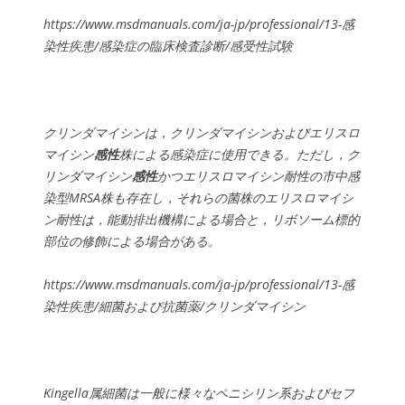
https://www.msdmanuals.com/ja-jp/professional/13-感
染性疾患/感染症の臨床検査診断/感受性試験
クリンダマイシンは，クリンダマイシンおよびエリスロ
マイシン
感性
株による感染症に使用できる。ただし，ク
リンダマイシン
感性
かつエリスロマイシン耐性の市中感
染型MRSA株も存在し，それらの菌株のエリスロマイシ
ン耐性は，能動排出機構による場合と，リボソーム標的
部位の修飾による場合がある。
https://www.msdmanuals.com/ja-jp/professional/13-感
染性疾患/細菌および抗菌薬/クリンダマイシン
Kingella
属細菌は一般に様々なペニシリン系およびセフ