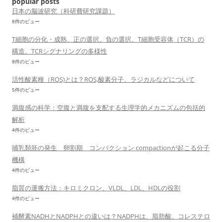
popular posts
日本の脳波研究（科研費研究課題）
8件のビュー
T細胞の分化・成熟、正の選択、負の選択、T細胞受容体（TCR）の
構造、TCRシグナリングの多様性
8件のビュー
活性酸素種（ROS)とは？ROS,酸素分子、ラジカルなどについて
5件のビュー
満腹感の科学：空腹と満腹を支配する生理学的メカニズムの包括的
解析
4件のビュー
哺乳類胚の発生 卵割期 コンパクション compactionが起こる分子
機構
4件のビュー
脂質の運搬方法：キロミクロン、VLDL、LDL、HDLの役割
4件のビュー
補酵素NADHとNADPHとの違いは？NADPHは、脂肪酸、コレステロ