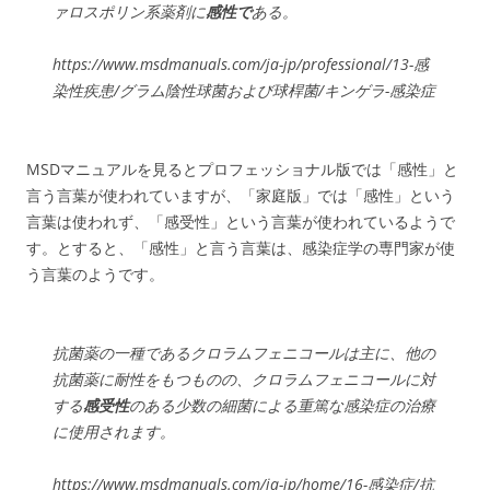
ァロスポリン系薬剤に
感性で
ある。
https://www.msdmanuals.com/ja-jp/professional/13-感
染性疾患/グラム陰性球菌および球桿菌/キンゲラ-感染症
MSDマニュアルを見るとプロフェッショナル版では「感性」と
言う言葉が使われていますが、「家庭版」では「感性」という
言葉は使われず、「感受性」という言葉が使われているようで
す。とすると、「感性」と言う言葉は、感染症学の専門家が使
う言葉のようです。
抗菌薬の一種であるクロラムフェニコールは主に、他の
抗菌薬に耐性をもつものの、クロラムフェニコールに対
する
感受性
のある少数の細菌による重篤な感染症の治療
に使用されます。
https://www.msdmanuals.com/ja-jp/home/16-感染症/抗