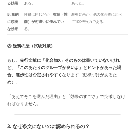
る効果
ある。
あった。
B. 量的
性質は同じだが、
数値（性
殺虫効果が、他の化合物に比べ
に顕著
能）が桁違いに優れてい
て100倍強力である。
な効果
る
。
③ 疑義の壁（試験対策）
もし、
先行文献に「化合物X」そのものは書いていないけれ
ど、「このあたりのグループが良いよ」とヒントがあった場
合、進歩性は否定されやすく
なります（動機づけがあるた
め）。
「あえてそこを選んだ理由」と「効果のすごさ」で突破しなけ
ればなりません。
3. なぜ条文にないのに認められるの？