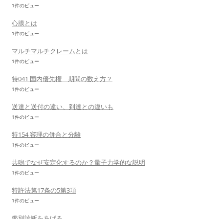
1件のビュー
心膜とは
1件のビュー
マルチマルチクレームとは
1件のビュー
特041 国内優先権 期間の数え方？
1件のビュー
送達と送付の違い、到達との違いも
1件のビュー
特154 審理の併合と分離
1件のビュー
共鳴でなぜ安定化するのか？量子力学的な説明
1件のビュー
特許法第17条の5第3項
1件のビュー
鑑別診断をあげる