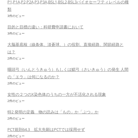
P1,P1A,P2,P2A,P3,P3A,BSL1,BSL2,BSL3バイオセーフティレベルの種
類
3件のビュー
目的と目標の違い：科研費申請書において
3件のビュー
大脳基底核（線条体、淡蒼球、）の役割、直接経路、関節経路と
は？
2件のビュー
咽頭弓（いんとうきゅう）もしくは鰓弓（さいきゅう）の発生 人間
の「エラ」は何になるのか？
2件のビュー
女性の２つのX染色体のうちの一方が不活化される現象
2件のビュー
特2 発明の定義 物の読みは「もの」か「ぶつ」か
2件のビュー
PCT規則64.3 拡大先願はPCTでは採用せず
2件のビュー