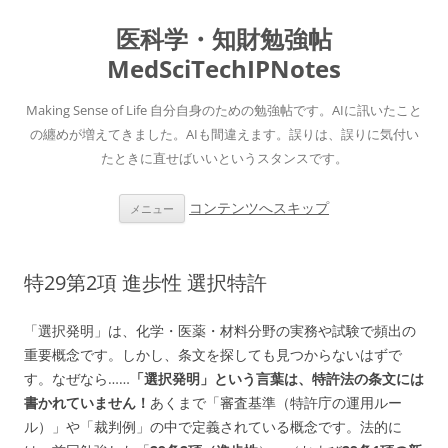
医科学・知財勉強帖
MedSciTechIPNotes
Making Sense of Life 自分自身のための勉強帖です。AIに訊いたこと
の纏めが増えてきました。AIも間違えます。誤りは、誤りに気付い
たときに直せばいいというスタンスです。
コンテンツへスキップ
メニュー
特29第2項 進歩性 選択特許
「選択発明」は、化学・医薬・材料分野の実務や試験で頻出の
重要概念です。しかし、条文を探しても見つからないはずで
す。なぜなら……
「選択発明」という言葉は、特許法の条文には
書かれていません！
あくまで「審査基準（特許庁の運用ルー
ル）」や「裁判例」の中で定義されている概念です。法的に