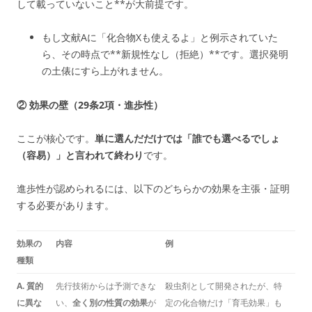
して載っていないこと**が大前提です。
もし文献Aに「化合物Xも使えるよ」と例示されていた
ら、その時点で**新規性なし（拒絶）**です。選択発明
の土俵にすら上がれません。
② 効果の壁（29条2項・進歩性）
ここが核心です。
単に選んだだけでは「誰でも選べるでしょ
（容易）」と言われて終わり
です。
進歩性が認められるには、以下のどちらかの効果を主張・証明
する必要があります。
効果の
内容
例
種類
A. 質的
先行技術からは予測できな
殺虫剤として開発されたが、特
に異な
い、
全く別の性質の効果
が
定の化合物だけ「育毛効果」も