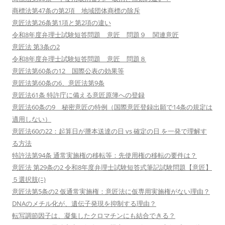
商標法第47条の第2項 地域団体商標の除斥
意匠法第26条第1項と第2項の違い
令和8年度弁理士試験短答問題 意匠 問題９ 関連意匠
意匠法 第3条の2
令和8年度弁理士試験短答問題 意匠 問題８
意匠法第60条の12 国際公表の効果等
意匠法第60条の6、意匠法第9条
意匠法61条 特許庁に備える意匠原簿への登録
意匠法60条の9 秘密意匠の特例（国際意匠登録出願で14条の規定は
適用しない）
意匠法60の22：起算日が謄本送達の日 vs 確定の日 を一発で理解す
る方法
特許法第94条 通常実施権の移転等：先使用権の移転の要件は？
意匠法 第29条の2 令和8年度弁理士試験短答式筆記試験問題【意匠】
５選択肢(ﾆ)
意匠法第5条の2 仮通常実施権：意匠法に仮専用実施権がない理由？
DNAのメチル化が、遺伝子発現を抑制する理由？
転写調節因子は、凝集したクロマチンにも結合できる？