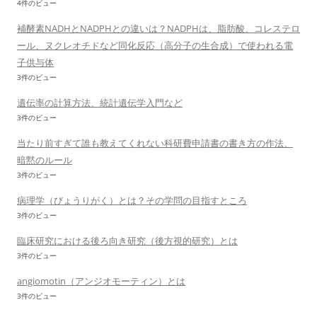
4件のビュー
補酵素NADHとNADPHとの違いは？NADPHは、脂肪酸、コレステロ
ール、ヌクレオチドなど同化反応（高分子の生合成）で使われる電
子供与体
3件のビュー
遺伝率の計算方法、統計遺伝学入門など
3件のビュー
当たり前すぎて誰も教えてくれない科研費申請書の書き方の作法、
暗黙のルール
3件のビュー
病理学（びょうりがく）とは？その学問の目指すところ
3件のビュー
臨床研究における後ろ向き研究（後方視的研究）とは
3件のビュー
angiomotin（アンジオモーティン）とは
3件のビュー