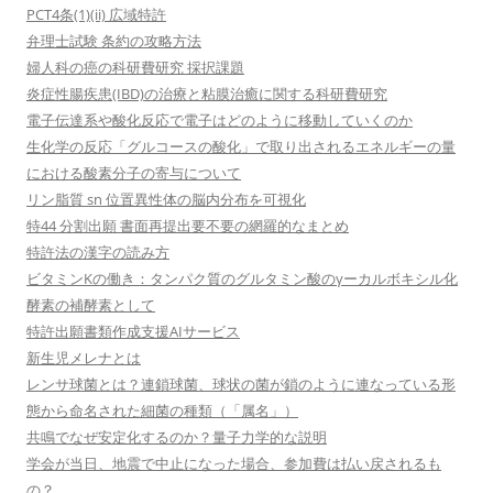
PCT4条(1)(ii) 広域特許
弁理士試験 条約の攻略方法
婦人科の癌の科研費研究 採択課題
炎症性腸疾患(IBD)の治療と粘膜治癒に関する科研費研究
電子伝達系や酸化反応で電子はどのように移動していくのか
生化学の反応「グルコースの酸化」で取り出されるエネルギーの量
における酸素分子の寄与について
リン脂質 sn 位置異性体の脳内分布を可視化
特44 分割出願 書面再提出要不要の網羅的なまとめ
特許法の漢字の読み方
ビタミンKの働き：タンパク質のグルタミン酸のγーカルボキシル化
酵素の補酵素として
特許出願書類作成支援AIサービス
新生児メレナとは
レンサ球菌とは？連鎖球菌、球状の菌が鎖のように連なっている形
態から命名された細菌の種類（「属名」）
共鳴でなぜ安定化するのか？量子力学的な説明
学会が当日、地震で中止になった場合、参加費は払い戻されるも
の？