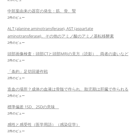
中胚葉由来の器官の発生：筋、骨、腎
2件のビュー
ALT (alanine aminotransferase), AST (aspartate
aminotransferase)、その他のアミノ酸のアミノ基転移酵素
2件のビュー
頭部画像検査：頭部CTと頭部MRIの見方（読影）、両者の違いなど
2件のビュー
「条約」足切回避作戦
2件のビュー
造血の場所？成体の血液は骨髄で作られ、胎児期は肝臓で作られる
2件のビュー
標準偏差 1SD、2SDの意味
2件のビュー
感性と感受性（医学用語）（感染症学）
2件のビュー