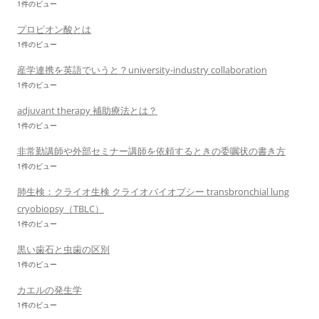
1件のビュー
プロピオン酸とは
1件のビュー
産学連携を英語でいうと？university-industry collaboration
1件のビュー
adjuvant therapy 補助療法とは？
1件のビュー
非常勤講師や外部セミナー講師を依頼するときの委嘱状の書き方
1件のビュー
肺生検：クライオ生検 クライオバイオプシー transbronchial lung
cryobiopsy（TBLC）
1件のビュー
黒い歯石と虫歯の区別
1件のビュー
カエルの発生学
1件のビュー