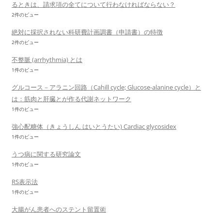
るときは、請求項の全てについて行わなければならない？
2件のビュー
絶対に採択されない科研費計画調書（申請書）の特徴
2件のビュー
不整脈 (arrhythmia) とは
1件のビュー
グルコース－アラニン回路（Cahill cycle; Glucose-alanine cycle）と
は：筋肉と肝臓とが作る代謝ネットワーク
1件のビュー
強心配糖体（きょうしん はいとうたい) Cardiac glycosidex
1件のビュー
うつ病に関する研究論文
1件のビュー
RS表示法
1件のビュー
大腸がん患者へのステント留置術