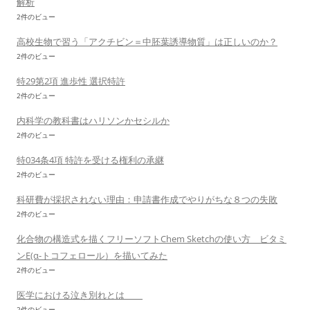
解析
2件のビュー
高校生物で習う「アクチビン＝中胚葉誘導物質」は正しいのか？
2件のビュー
特29第2項 進歩性 選択特許
2件のビュー
内科学の教科書はハリソンかセシルか
2件のビュー
特034条4項 特許を受ける権利の承継
2件のビュー
科研費が採択されない理由：申請書作成でやりがちな８つの失敗
2件のビュー
化合物の構造式を描くフリーソフトChem Sketchの使い方 ビタミ
ンE(α-トコフェロール）を描いてみた
2件のビュー
医学における泣き別れとは
2件のビュー