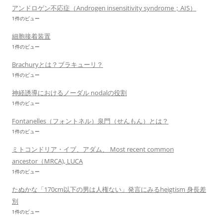
アンドロゲン不応症（Androgen insensitivity syndrome；AIS）
1件のビュー
細胞接着装置
1件のビュー
Brachuryとは？ブラキューリ？
1件のビュー
神経誘導におけるノーダル nodalの役割
1件のビュー
Fontanelles（フォントネル）泉門（せんもん）とは？
1件のビュー
ミトコンドリア・イブ、アダム、 Most recent common
ancestor（MRCA), LUCA
1件のビュー
たぬかな「170cm以下の男は人権ない」発言にみるheigtism 身長差
別
1件のビュー