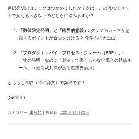
選択発明のロジックはつかめましたか？次は、この流れでセッ
トで覚えるべき以下のどちらに進みますか？
「数値限定発明」と「臨界的意義」:
グラフのカーブが急
変するポイントが合否を分ける？ 化学系の天王山。
「プロダクト・バイ・プロセス・クレーム（PBP）」:
「物の発明」なのに「製法」で書くしかない場合の特殊ル
ール。（最高裁判決がある超重要論点）
どちらも試験（特に論文）で頻出です！
(Gemini)
カテゴリー:
未分類
| 投稿日:
2025年11月30日
|