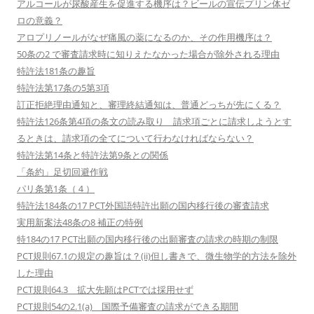
アルコールが尿酸産生を促進する機序は？ビールの宣伝プリン体ゼ
ロの意義？
アロプリノールがなぜ痛風の薬になるのか、その作用機序は？
50条の2 で審査請求時に知りえたなかった場合が除外される理由
特許法181条の趣旨
特許法第17条の5第3項
訂正拒絶理由通知と、審理終結通知は、普通どっちが先にくる？
特許法126条第4項の条文の読み取り 請求項ごとに請求しようとす
るときは、請求項の全てについて行わなければならない？
特許法第14条と特許法第9条との関係
「条約」足切回避作戦
パリ条第1条（４）
特許法184条の17 PCT外国語特許出願の国内移行後の審査請求
実用新案法48条の8 補正の特例
特184の17 PCT出願の国内移行後の出願審査の請求の時期の制限
PCT規則67.1の規定の趣旨は？(ii)但し書きで、微生物学的方法を除外
した理由
PCT規則64.3 拡大先願はPCTでは採用せず
PCT規則54の2.1(a) 国際予備審査の請求ができる期間