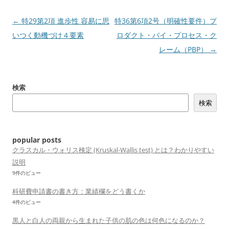
投
←
特29第2項 進歩性 容易に思
特36第6項2号（明確性要件）プ
稿
いつく動機づけ４要素
ロダクト・バイ・プロセス・ク
ナ
レーム（PBP）
→
ビ
ゲ
検索
ー
検索
シ
ョ
ン
popular posts
クラスカル・ウォリス検定 (Kruskal-Wallis test) とは？わかりやすい
説明
9件のビュー
科研費申請書の書き方：業績欄をどう書くか
4件のビュー
黒人と白人の両親から生まれた子供の肌の色は何色になるのか？