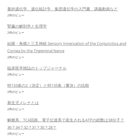
量的遺伝学、遺伝統計学、集団遺伝学の入門書、講義動画など
2件のビュー
腎臓の解剖学と生理学
2件のビュー
結膜・角膜と三叉神経 Sensory Innervation of the Conjunctiva and
Cornea by the Trigeminal Nerve
2件のビュー
臨床医学雑誌のトップジャーナル
2件のビュー
特133条の2（決定）と特135条（審決）の比較
2件のビュー
新生児メレナとは
2件のビュー
解糖系、TCA回路、電子伝達系で産生されるATPの総数は38分子？
36？34？32？31？30？28？
2件のビュー