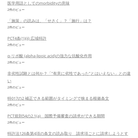
医学用語としてのmorbidityの意味
2件のビュー
「施策」の読みは、「せさく」？「施行」は？
2件のビュー
PCT4条(1)(ii) 広域特許
2件のビュー
α-リポ酸 (alpha-lipoic acid)の強力な抗酸化作用
2件のビュー
非劣性試験とは何か？「”有意に劣性であった”とはいえない」との違
い
2件のビュー
特017の2 補正できる範囲がタイミングで狭まる根拠条文
2件のビュー
PCT規則54の2.1(a) 国際予備審査の請求ができる期間
2件のビュー
特許法126条第4項の条文の読み取り 請求項ごとに請求しようとす