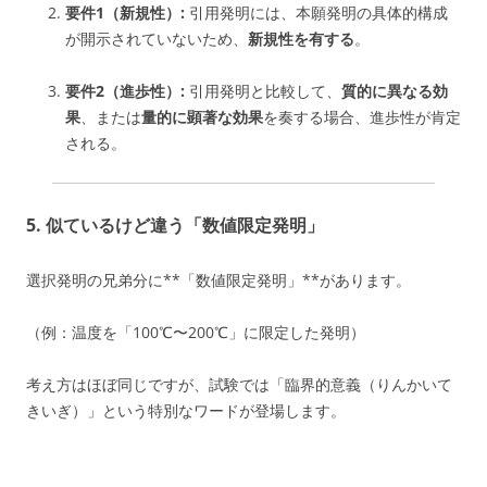
要件1（新規性）:
引用発明には、本願発明の具体的構成
が開示されていないため、
新規性を有する
。
要件2（進歩性）:
引用発明と比較して、
質的に異なる効
果
、または
量的に顕著な効果
を奏する場合、進歩性が肯定
される。
5. 似ているけど違う「数値限定発明」
選択発明の兄弟分に**「数値限定発明」**があります。
（例：温度を「100℃〜200℃」に限定した発明）
考え方はほぼ同じですが、試験では「臨界的意義（りんかいて
きいぎ）」という特別なワードが登場します。