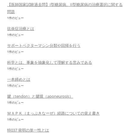
【医師国家試験過去問】I型糖尿病、II型糖尿病の治療選択に関する
問題
1件のビュー
抗炎症治療とは
1件のビュー
サポートベクターマシン分類や回帰を行う
1件のビュー
科学とは、事象を抽象化して理解する営みである
1件のビュー
一本締めとは
1件のビュー
腱（tendon）と腱膜（aponeurosis）
1件のビュー
ＭＡＰＫ（まっぷきなーぜ）経路についての覚え書き
1件のビュー
特037 発明の単一性とは