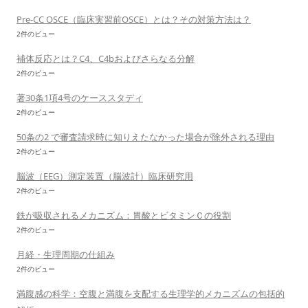
Pre-CC OSCE（臨床実習前OSCE）とは？その対策方法は？
2件のビュー
補体反応とは？C4、C4bおよびさらなる分解
2件のビュー
著30条1項4号のケーススタディ
2件のビュー
50条の2 で審査請求時に知りえたなかった場合が除外される理由
2件のビュー
脳波（EEG）測定装置（脳波計）臨床研究用
2件のビュー
鉄が吸収されるメカニズム：胃酸とビタミンＣの役割
2件のビュー
月経・生理周期の仕組み
2件のビュー
満腹感の科学：空腹と満腹を支配する生理学的メカニズムの包括的