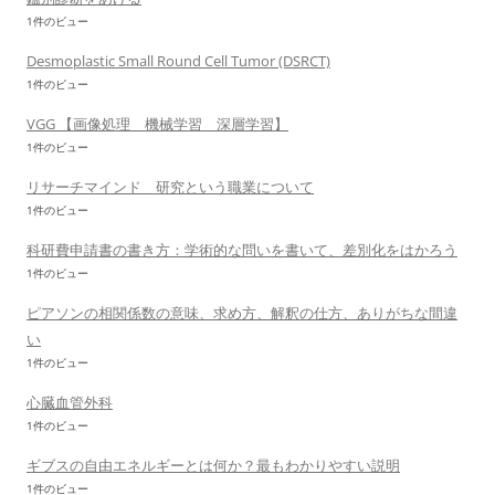
1件のビュー
Desmoplastic Small Round Cell Tumor (DSRCT)
1件のビュー
VGG 【画像処理 機械学習 深層学習】
1件のビュー
リサーチマインド 研究という職業について
1件のビュー
科研費申請書の書き方：学術的な問いを書いて、差別化をはかろう
1件のビュー
ピアソンの相関係数の意味、求め方、解釈の仕方、ありがちな間違
い
1件のビュー
心臓血管外科
1件のビュー
ギブスの自由エネルギーとは何か？最もわかりやすい説明
1件のビュー