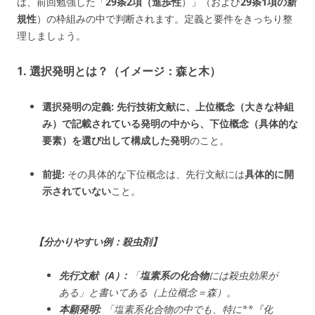
は、前回勉強した「
29条2項（進歩性
）」（および
29条1項の新
規性
）の枠組みの中で判断されます。定義と要件をきっちり整
理しましょう。
1. 選択発明とは？（イメージ：森と木）
選択発明の定義:
先行技術文献に、上位概念（大きな枠組
み）で記載されている発明の中から、下位概念（具体的な
要素）を選び出して構成した発明
のこと。
前提:
その具体的な下位概念は、先行文献には
具体的に開
示されていない
こと。
【分かりやすい例：殺虫剤】
先行文献（A）:
「
塩素系の化合物
には殺虫効果が
ある」と書いてある（上位概念＝森）。
本願発明:
「塩素系化合物の中でも、特に**『化