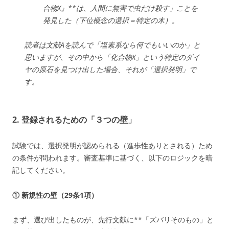
合物X』**は、人間に無害で虫だけ殺す」ことを
発見した（下位概念の選択＝特定の木）。
読者は文献Aを読んで「塩素系なら何でもいいのか」と
思いますが、その中から「化合物X」という特定のダイ
ヤの原石を見つけ出した場合、それが「選択発明」で
す。
2. 登録されるための「３つの壁」
試験では、選択発明が認められる（進歩性ありとされる）ため
の条件が問われます。審査基準に基づく、以下のロジックを暗
記してください。
① 新規性の壁（29条1項）
まず、選び出したものが、先行文献に**「ズバリそのもの」と