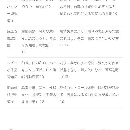
ハイマ
抑うつ、無関心
10
ル困難、自尊心損傷から暴言・暴力、
ー型認
物盗られ妄想による警察への通報
13
知症
脳血管
感情失禁（怒りや悲し
感情失禁により、怒りや悲しみが急激
性認知
みが急に出る）、まだ
に表出し、暴言・暴力につながりやす
症
ら認知症、意欲低下
い
13
10
レビー
幻視、日内変動、パー
幻視・妄想による恐怖・混乱から興奮
小体型
キンソン症状、レム睡
状態となり、暴力的になる、警察を呼
認知症
眠行動障害
10
ぶ
13
前頭側
異常行動、暴言、性格
感情コントロール困難、脱抑制が顕著
頭型認
変化、脱抑制（本能の
で、興奮による暴力や暴言が最も多い
知症
まま行動）
10
13