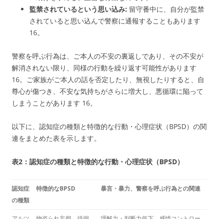
監禁されているという思い込み:
留守番中に、自分が監禁
されていると思い込んで警察に通報することもあります
16
。
警察を呼ぶ行為は、ご本人の不安の裏返しであり、その不安が
解消されない限り、同様の行動を繰り返す可能性があります
16
。ご家族がご本人の話を否定したり、無視したりすると、自
尊心が傷つき、不安な気持ちがさらに増大し、悪循環に陥って
しまうことがあります
16
。
以下に、認知症の種類と特徴的な行動・心理症状（BPSD）の関
連をまとめた表を示します。
表2：認知症の種類と特徴的な行動・心理症状（BPSD）
認知症
特徴的なBPSD
暴言・暴力、警察を呼ぶ行為との関連
の種類
アルツ
物盗られ妄想、徘徊、
理解力・判断力低下、感情コントロー