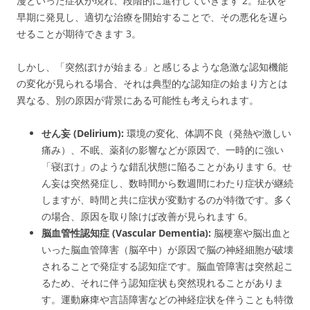
漫といった症状が現れ、段階的に進行していきます
2
。症状を
早期に発見し、適切な治療を開始することで、その悪化を遅ら
せることが期待できます
3
。
しかし、「突然ぼけが始まる」と感じるような急激な認知機能
の変化が見られる場合、それは典型的な認知症の始まり方とは
異なる、別の原因が背景にある可能性も考えられます。
せん妄 (Delirium):
環境の変化、体調不良（発熱や激しい
痛み）、不眠、薬剤の影響などが原因で、一時的に強い
「寝ぼけ」のような錯乱状態に陥ることがあります
6
。せ
ん妄は突然発症し、数時間から数週間にわたり症状が継続
しますが、時間と共に症状が変動するのが特徴です。多く
の場合、原因を取り除けば改善が見られます
6
。
脳血管性認知症 (Vascular Dementia):
脳梗塞や脳出血と
いった脳血管障害（脳卒中）が原因で脳の神経細胞が破壊
されることで発症する認知症です。脳血管障害は突然起こ
るため、それに伴う認知症状も突然現れることがありま
す。運動麻痺や言語障害などの神経症状を伴うことも特徴