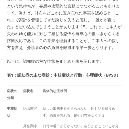
という気持ちが、妄想や攻撃的な言動につながることもありま
す
9
。例えば、財布をどこかに置き忘れた事実を認めると、こ
れまで家計を管理してきた誇りを失うと感じ、「誰かが盗っ
た」と思い込んでしまうことがあります
15
。これは、ご本人が
失われゆく能力に対して感じる恐怖や自尊心の傷つきからくる
防衛反応であり、この背景を理解することが、ご本人への接し
方を変え、介護者の心の負担を軽減する第一歩となります。
以下に、認知症の主な症状をまとめた表を示します。
表1：認知症の主な症状：中核症状と行動・心理症状（BPSD）
症状の
症状名
具体的な症状例
分類
中核症
記憶障害
新しい出来事を覚えられない、同じ話を繰り返
状
す、約束を忘れる、鍵や財布をなくす
3
見当識障
日付や曜日が分からない、自分がどこにいるか分