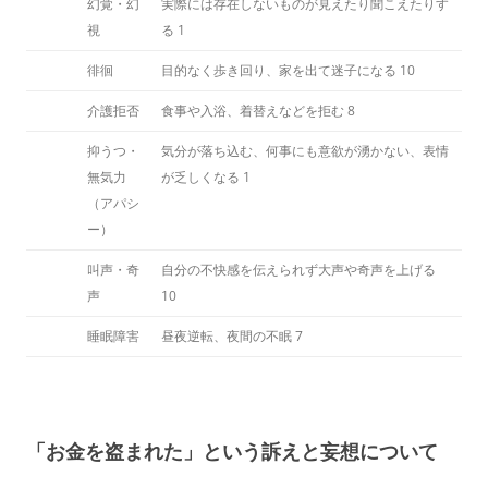
幻覚・幻
実際には存在しないものが見えたり聞こえたりす
視
る
1
徘徊
目的なく歩き回り、家を出て迷子になる
10
介護拒否
食事や入浴、着替えなどを拒む
8
抑うつ・
気分が落ち込む、何事にも意欲が湧かない、表情
無気力
が乏しくなる
1
（アパシ
ー）
叫声・奇
自分の不快感を伝えられず大声や奇声を上げる
声
10
睡眠障害
昼夜逆転、夜間の不眠
7
「お金を盗まれた」という訴えと妄想について