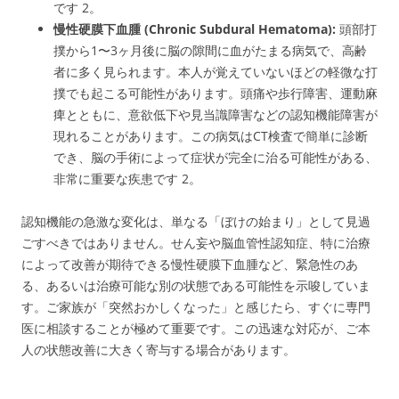
です
2
。
慢性硬膜下血腫 (Chronic Subdural Hematoma):
頭部打
撲から1〜3ヶ月後に脳の隙間に血がたまる病気で、高齢
者に多く見られます。本人が覚えていないほどの軽微な打
撲でも起こる可能性があります。頭痛や歩行障害、運動麻
痺とともに、意欲低下や見当識障害などの認知機能障害が
現れることがあります。この病気はCT検査で簡単に診断
でき、脳の手術によって症状が完全に治る可能性がある、
非常に重要な疾患です
2
。
認知機能の急激な変化は、単なる「ぼけの始まり」として見過
ごすべきではありません。せん妄や脳血管性認知症、特に治療
によって改善が期待できる慢性硬膜下血腫など、緊急性のあ
る、あるいは治療可能な別の状態である可能性を示唆していま
す。ご家族が「突然おかしくなった」と感じたら、すぐに専門
医に相談することが極めて重要です。この迅速な対応が、ご本
人の状態改善に大きく寄与する場合があります。