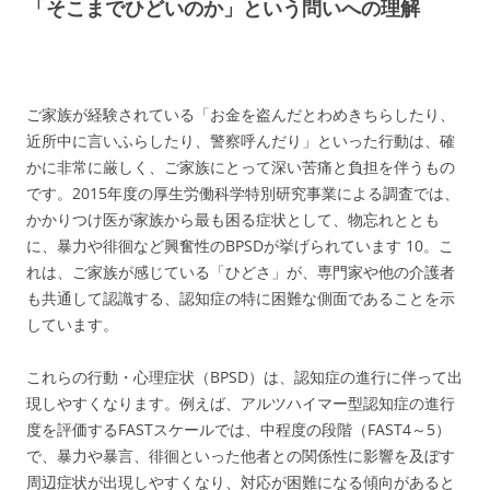
「そこまでひどいのか」という問いへの理解
ご家族が経験されている「お金を盗んだとわめきちらしたり、
近所中に言いふらしたり、警察呼んだり」といった行動は、確
かに非常に厳しく、ご家族にとって深い苦痛と負担を伴うもの
です。2015年度の厚生労働科学特別研究事業による調査では、
かかりつけ医が家族から最も困る症状として、物忘れととも
に、暴力や徘徊など興奮性のBPSDが挙げられています
10
。こ
れは、ご家族が感じている「ひどさ」が、専門家や他の介護者
も共通して認識する、認知症の特に困難な側面であることを示
しています。
これらの行動・心理症状（BPSD）は、認知症の進行に伴って出
現しやすくなります。例えば、アルツハイマー型認知症の進行
度を評価するFASTスケールでは、中程度の段階（FAST4～5）
で、暴力や暴言、徘徊といった他者との関係性に影響を及ぼす
周辺症状が出現しやすくなり、対応が困難になる傾向があると