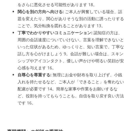
をさらに悪化させる可能性があります
18
。
関心を別の方向へ向ける:
ご本人が興奮している場合、話
題を変えたり、関心がありそうな別の活動に誘ったりする
ことで、気分転換を図れることがあります
13
。
丁寧でわかりやすいコミュニケーション:
認知症の方は、
周囲の会話速度についていけない、言葉を理解できないと
いった症状があるため、ゆっくりと、短い言葉で、丁寧な
話し方を心がけましょう
9
。会話が難しい場合は、スキン
シップやアイコンタクト、優しい声かけや明るい笑顔が安
心感を与えます
16
。
自尊心を尊重する:
無理にお金や財布を取り上げず、小銭
入れを持たせるなど、ご本人が「できること」を奪わない
配慮が必要です
14
。簡単な家事や作業をお願いするな
ど、役割を持ってもらうことも、自信を取り戻す良い方法
です
16
。