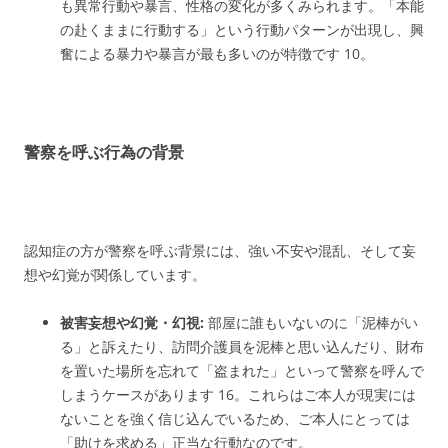
も異常行動や暴言、性格の変化が多くみられます。「本能
の赴くままに行動する」という行動パターンが出現し、興
奮による暴力や暴言が最も多いのが特徴です
10
。
警察を呼ぶ行為の背景
認知症の方が警察を呼ぶ背景には、強い不安や混乱、そして妄
想や幻覚が関係しています。
被害妄想や幻覚・幻視:
部屋に誰もいないのに「泥棒がい
る」と訴えたり、訪問介護員を泥棒と思い込んだり、財布
を置いた場所を忘れて「盗まれた」といって警察を呼んで
しまうケースがあります
16
。これらはご本人が現実には
ないことを強く信じ込んでいるため、ご本人にとっては
「助けを求める」正当な行動なのです。