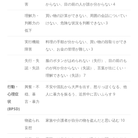
害
からない、目の前の人が誰か分からない
4
理解力・
買い物の計算ができない、周囲の会話についてい
判断力の
けない、危険な状況を判断できない
3
低下
実行機能
料理の手順が分からない、買い物の段取りができ
障害
ない、お金の管理が難しい
3
失行・失
服のボタンがはめられない（失行）、目の前のも
認・失語
のが何か分からない（失認）、言葉が出にくい・
理解できない（失語）
7
行動・
興奮・不
不安や混乱から大声を出す、怒りっぽくなる、他
心理症
穏、暴
人に暴力を振るう、近所中に言いふらす
9
状
言・暴力
(BPSD)
物盗られ
家族や介護者が自分の物を盗んだと思い込む
10
妄想