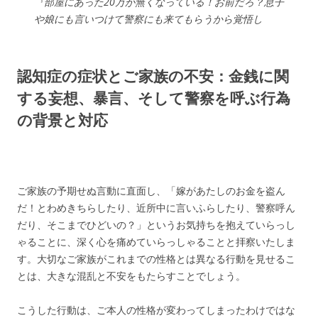
『部屋にあった20万が無くなっている！お前だろ？息子
や娘にも言いつけて警察にも来てもらうから覚悟し
ろ！』
とうとうきたか…
認知症の症状とご家族の不安：金銭に関
する妄想、暴言、そして警察を呼ぶ行為
— ネギしお (@TwC2BsIlbJ74100)
June 12, 2025
の背景と対応
ご家族の予期せぬ言動に直面し、「嫁があたしのお金を盗ん
だ！とわめきちらしたり、近所中に言いふらしたり、警察呼ん
だり、そこまでひどいの？」というお気持ちを抱えていらっし
ゃることに、深く心を痛めていらっしゃることと拝察いたしま
す。大切なご家族がこれまでの性格とは異なる行動を見せるこ
とは、大きな混乱と不安をもたらすことでしょう。
こうした行動は、ご本人の性格が変わってしまったわけではな