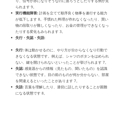
り、信号が赤になりそうなのに渡ろうとしたりする例が見
られます
9
。
実行機能障害:
計画を立てて順序良く物事を遂行する能力
が低下します
8
。手慣れた料理が作れなくなったり、買い
物の段取りが難しくなったり、お金の管理ができなくなっ
たりする変化もみられます
3
。
失行・失認・失語:
失行:
体は動かせるのに、やり方が分からなくなり行動で
きなくなる状態です。例えば、シャツのボタンをはめられ
ない、鍵を開けられないといったことが挙げられます
7
。
失認:
感覚器からの情報（見たもの、聞いたもの）を認識
できない状態です。目の前のものが何か分からない、部屋
を間違えるといったことがあります
7
。
失語:
言葉を理解したり、適切に話したりすることが困難
になる状態です
8
。