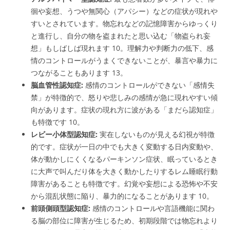
徊や妄想、うつや無関心（アパシー）などの症状が現れや
すいとされています。物忘れなどの記憶障害からゆっくり
と進行し、自分の物を盗まれたと思い込む「物盗られ妄
想」もしばしば現れます
10
。理解力や判断力の低下、感
情のコントロールがうまくできないことが、暴言や暴力に
つながることもあります
13
。
脳血管性認知症:
感情のコントロールができない「感情失
禁」が特徴的で、怒りや悲しみの感情が急に現れやすい傾
向があります。症状の現れ方に波がある「まだら認知症」
も特徴です
10
。
レビー小体型認知症:
実在しないものが見える幻視が特徴
的です。症状が一日の中でも大きく変動する日内変動や、
体が動かしにくくなるパーキンソン症状、眠っているとき
に大声で叫んだり体を大きく動かしたりするレム睡眠行動
障害があることも特徴です。幻覚や妄想による恐怖や不安
から混乱状態に陥り、暴力的になることがあります
10
。
前頭側頭型認知症:
感情のコントロールや言語機能に関わ
る脳の部位に障害が生じるため、初期段階では物忘れより