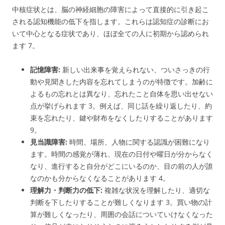
中核症状とは、脳の神経細胞の障害によって直接的に引き起こ
される認知機能の低下を指します。これらは認知症の診断にお
いて中心となる症状であり、ほぼ全ての人に初期から認められ
ます
7
。
記憶障害:
新しい出来事を覚えられない、ついさっきの行
動や見聞きした内容を忘れてしまうのが特徴です。加齢に
よるもの忘れとは異なり、忘れたこと自体を思い出せない
点が挙げられます
3
。例えば、同じ話を繰り返したり、約
束を忘れたり、鍵や財布をなくしたりすることがあります
9
。
見当識障害:
時間、場所、人物に関する認識が困難になり
ます。時間の感覚が薄れ、現在の日付や曜日が分からなく
なり、進行すると自分がどこにいるのか、目の前の人が誰
なのかも分からなくなることがあります
4
。
理解力・判断力の低下:
複雑な状況を理解したり、適切な
判断を下したりすることが難しくなります
3
。買い物の計
算が難しくなったり、周囲の会話についていけなくなった