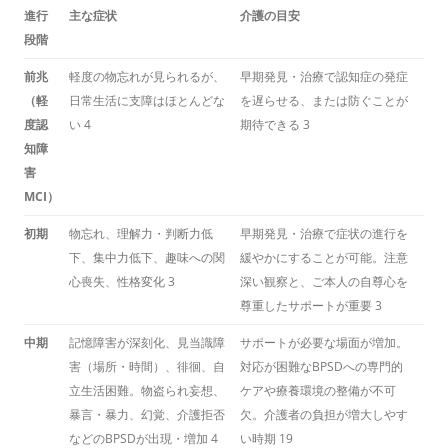
進行
主な症状
介護の目安
段階
前兆
軽度の物忘れが見られるが、
早期発見・治療で認知症の発症
（軽
日常生活に支障はほとんどな
を遅らせる、または防ぐことが
度認
い
4
期待できる
3
知障
害
MCI）
初期
物忘れ、理解力・判断力低
早期発見・治療で症状の進行を
下、集中力低下、趣味への関
緩やかにすることが可能。注意
心喪失、性格変化
3
深い観察と、ご本人の自尊心を
尊重したサポートが重要
3
中期
記憶障害が深刻化、見当識障
サポートが必要な場面が増加。
害（場所・時間）、徘徊、自
対応が困難なBPSDへの専門的
立生活困難。物盗られ妄想、
ケアや療養環境の整備が不可
暴言・暴力、幻覚、介護拒否
欠。介護者の負担が増大しやす
などのBPSDが出現・増加
4
い時期
19