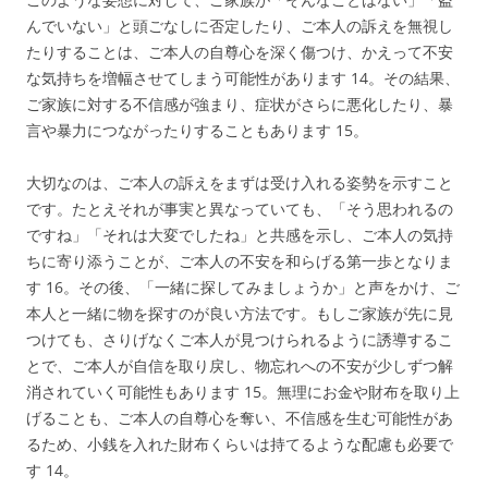
んでいない」と頭ごなしに否定したり、ご本人の訴えを無視し
たりすることは、ご本人の自尊心を深く傷つけ、かえって不安
な気持ちを増幅させてしまう可能性があります
14
。その結果、
ご家族に対する不信感が強まり、症状がさらに悪化したり、暴
言や暴力につながったりすることもあります
15
。
大切なのは、ご本人の訴えをまずは受け入れる姿勢を示すこと
です。たとえそれが事実と異なっていても、「そう思われるの
ですね」「それは大変でしたね」と共感を示し、ご本人の気持
ちに寄り添うことが、ご本人の不安を和らげる第一歩となりま
す
16
。その後、「一緒に探してみましょうか」と声をかけ、ご
本人と一緒に物を探すのが良い方法です。もしご家族が先に見
つけても、さりげなくご本人が見つけられるように誘導するこ
とで、ご本人が自信を取り戻し、物忘れへの不安が少しずつ解
消されていく可能性もあります
15
。無理にお金や財布を取り上
げることも、ご本人の自尊心を奪い、不信感を生む可能性があ
るため、小銭を入れた財布くらいは持てるような配慮も必要で
す
14
。