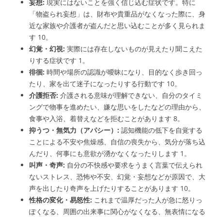
妄想:
現実にはないことを強く信じ込む症状です。特に
「物盗られ妄想」は、財布や貴重品がなくなった際に、身
近な家族や介護者が盗んだと思い込むことが多く見られま
す
10
。
幻覚・幻視:
実際には存在しないものが見えたり聞こえた
りする症状です
1
。
徘徊:
時間や場所の認識が曖昧になり、目的なく歩き回っ
たり、家を出て迷子になったりする行動です
10
。
介護拒否:
介護される意味が理解できない、自分のタイミ
ングで物事を進めたい、嫌な思いをしたなどの理由から、
食事や入浴、着替えなどを拒むことがあります
8
。
抑うつ・無気力（アパシー）:
認知機能の低下を自覚する
ことによる不安や焦燥感、自信の喪失から、気分が落ち込
んだり、何事にも意欲が湧かなくなったりします
1
。
叫声・奇声:
自分の不快感や要求をうまく言葉で伝えられ
ないストレス、恐怖や不安、幻覚・妄想などが原因で、大
声を出したり奇声を上げたりすることがあります
10
。
性格の変化・易怒性:
これまで温厚だった人が急に怒りっ
ぽくなる、周囲の出来事に関心がなくなる、無表情になる