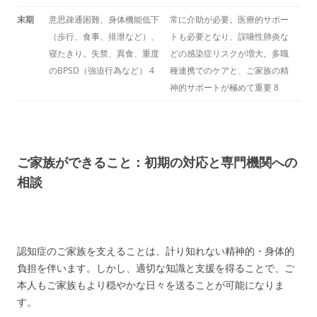
末期
意思疎通困難、身体機能低下
常に介助が必要。医療的サポー
（歩行、食事、排泄など）、
トも必要となり、誤嚥性肺炎な
寝たきり。失禁、異食、重度
どの感染症リスクが増大。多職
のBPSD（強迫行為など）
4
種連携でのケアと、ご家族の精
神的サポートが極めて重要
8
ご家族ができること：初期の対応と専門機関への
相談
認知症のご家族を支えることは、計り知れない精神的・身体的
負担を伴います。しかし、適切な知識と支援を得ることで、ご
本人もご家族もより穏やかな日々を送ることが可能になりま
す。