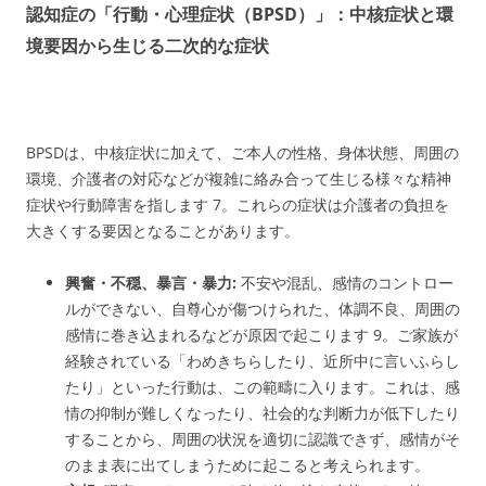
認知症の「行動・心理症状（BPSD）」：中核症状と環
境要因から生じる二次的な症状
BPSDは、中核症状に加えて、ご本人の性格、身体状態、周囲の
環境、介護者の対応などが複雑に絡み合って生じる様々な精神
症状や行動障害を指します
7
。これらの症状は介護者の負担を
大きくする要因となることがあります。
興奮・不穏、暴言・暴力:
不安や混乱、感情のコントロー
ルができない、自尊心が傷つけられた、体調不良、周囲の
感情に巻き込まれるなどが原因で起こります
9
。ご家族が
経験されている「わめきちらしたり、近所中に言いふらし
たり」といった行動は、この範疇に入ります。これは、感
情の抑制が難しくなったり、社会的な判断力が低下したり
することから、周囲の状況を適切に認識できず、感情がそ
のまま表に出てしまうために起こると考えられます。