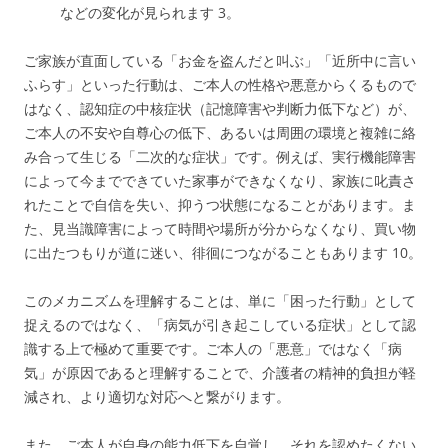
などの変化が見られます
3
。
ご家族が直面している「お金を盗んだと叫ぶ」「近所中に言い
ふらす」といった行動は、ご本人の性格や悪意からくるもので
はなく、認知症の中核症状（記憶障害や判断力低下など）が、
ご本人の不安や自尊心の低下、あるいは周囲の環境と複雑に絡
み合って生じる「二次的な症状」です。例えば、実行機能障害
によって今までできていた家事ができなくなり、家族に叱責さ
れたことで自信を失い、抑うつ状態になることがあります。ま
た、見当識障害によって時間や場所が分からなくなり、買い物
に出たつもりが道に迷い、徘徊につながることもあります
10
。
このメカニズムを理解することは、単に「困った行動」として
捉えるのではなく、「病気が引き起こしている症状」として認
識する上で極めて重要です。ご本人の「悪意」ではなく「病
気」が原因であると理解することで、介護者の精神的負担が軽
減され、より適切な対応へと繋がります。
また、ご本人が自身の能力低下を自覚し、それを認めたくない