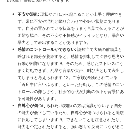
の状態と密接に関わっています
9
。
不安や混乱:
現状やこれから起こることが上手く理解でき
ず、常に不安や混乱と隣り合わせで心細い状態にありま
す。自分の置かれている状況をうまく言葉で伝えることが
困難な場合、その不安や不快感がイライラとなり、暴言や
暴力として表出することがあります
9
。
感情のコントロールができない:
認知症で大脳の前頭葉と
呼ばれる部分が萎縮すると、感情を抑制して冷静な思考や
行動が困難になります
9
。そのため、感じたストレスにう
まく対処できず、乱暴な言葉や大声、叫び声として表出し
てしまうと考えられます
12
。ご家族が経験されている
「近所中に言いふらす」といった行動も、この感情のコン
トロールの難しさや、社会的な状況判断の低下が背景にあ
る可能性があります。
自尊心が傷つけられた:
認知症の方は病識がないまま自分
の能力が低下しているため、自尊心が傷つけられると過敏
に反応してしまいます
9
。できないことを注意されたり、
能力を否定されたりすると、強い怒りや反発につながるこ