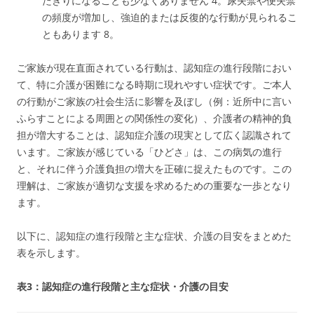
たきりになることも少なくありません
4
。尿失禁や便失禁
の頻度が増加し、強迫的または反復的な行動が見られるこ
ともあります
8
。
ご家族が現在直面されている行動は、認知症の進行段階におい
て、特に介護が困難になる時期に現れやすい症状です。ご本人
の行動がご家族の社会生活に影響を及ぼし（例：近所中に言い
ふらすことによる周囲との関係性の変化）、介護者の精神的負
担が増大することは、認知症介護の現実として広く認識されて
います。ご家族が感じている「ひどさ」は、この病気の進行
と、それに伴う介護負担の増大を正確に捉えたものです。この
理解は、ご家族が適切な支援を求めるための重要な一歩となり
ます。
以下に、認知症の進行段階と主な症状、介護の目安をまとめた
表を示します。
表3：認知症の進行段階と主な症状・介護の目安