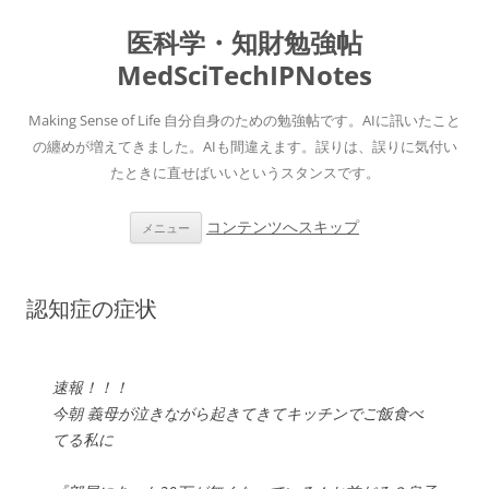
医科学・知財勉強帖
MedSciTechIPNotes
Making Sense of Life 自分自身のための勉強帖です。AIに訊いたこと
の纏めが増えてきました。AIも間違えます。誤りは、誤りに気付い
たときに直せばいいというスタンスです。
コンテンツへスキップ
メニュー
認知症の症状
速報！！！
今朝 義母が泣きながら起きてきてキッチンでご飯食べ
てる私に