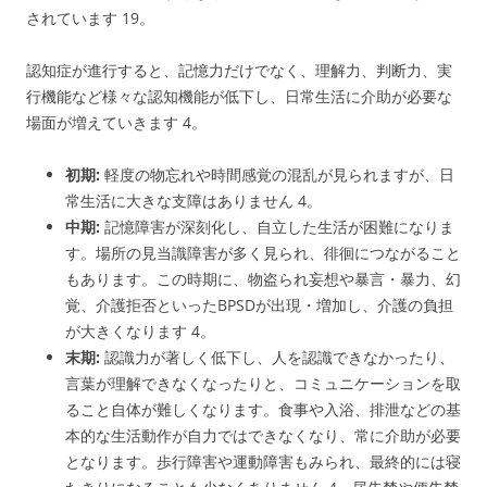
されています
19
。
認知症が進行すると、記憶力だけでなく、理解力、判断力、実
行機能など様々な認知機能が低下し、日常生活に介助が必要な
場面が増えていきます
4
。
初期:
軽度の物忘れや時間感覚の混乱が見られますが、日
常生活に大きな支障はありません
4
。
中期:
記憶障害が深刻化し、自立した生活が困難になりま
す。場所の見当識障害が多く見られ、徘徊につながること
もあります。この時期に、物盗られ妄想や暴言・暴力、幻
覚、介護拒否といったBPSDが出現・増加し、介護の負担
が大きくなります
4
。
末期:
認識力が著しく低下し、人を認識できなかったり、
言葉が理解できなくなったりと、コミュニケーションを取
ること自体が難しくなります。食事や入浴、排泄などの基
本的な生活動作が自力ではできなくなり、常に介助が必要
となります。歩行障害や運動障害もみられ、最終的には寝