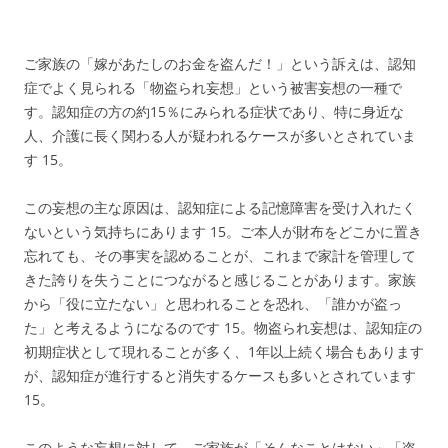
ご家族の「嫁があたしのお金を盗んだ！」という訴えは、認知
症でよく見られる「物盗られ妄想」という被害妄想の一種で
す。認知症の方の約15％にみられる症状であり、特に身近な
人、介護に長く関わる人が疑われるケースが多いとされていま
す
15
。
この妄想の主な原因は、認知症による記憶障害を受け入れたく
ないという気持ちにあります
15
。ご本人が財布をどこかに置き
忘れても、その事実を認めることが、これまで家計を管理して
きた誇りを失うことにつながると感じることがあります。家族
から「役に立たない」と思われることを恐れ、「誰かが盗っ
た」と考えるようになるのです
15
。物盗られ妄想は、認知症の
初期症状として現れることが多く、1年以上続く場合もあります
が、認知症が進行すると消失するケースも多いとされています
15
。
このような妄想に対して、ご家族が「そんなことはない」「盗