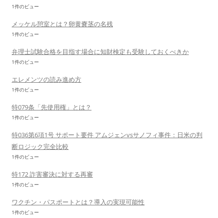
1件のビュー
メッケル憩室とは？卵黄嚢茎の名残
1件のビュー
弁理士試験合格を目指す場合に知財検定も受験しておくべきか
1件のビュー
エレメンツの読み進め方
1件のビュー
特079条「先使用権」とは？
1件のビュー
特036第6項1号 サポート要件 アムジェンvsサノフィ事件：日米の判
断ロジック完全比較
1件のビュー
特172 詐害審決に対する再審
1件のビュー
ワクチン・パスポートとは？導入の実現可能性
1件のビュー