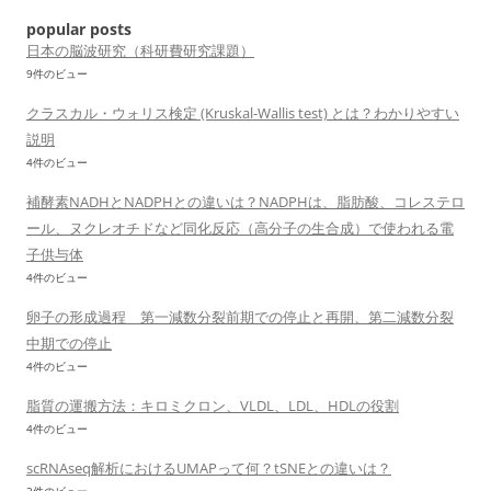
ン
popular posts
日本の脳波研究（科研費研究課題）
9件のビュー
クラスカル・ウォリス検定 (Kruskal-Wallis test) とは？わかりやすい
説明
4件のビュー
補酵素NADHとNADPHとの違いは？NADPHは、脂肪酸、コレステロ
ール、ヌクレオチドなど同化反応（高分子の生合成）で使われる電
子供与体
4件のビュー
卵子の形成過程 第一減数分裂前期での停止と再開、第二減数分裂
中期での停止
4件のビュー
脂質の運搬方法：キロミクロン、VLDL、LDL、HDLの役割
4件のビュー
scRNAseq解析におけるUMAPって何？tSNEとの違いは？