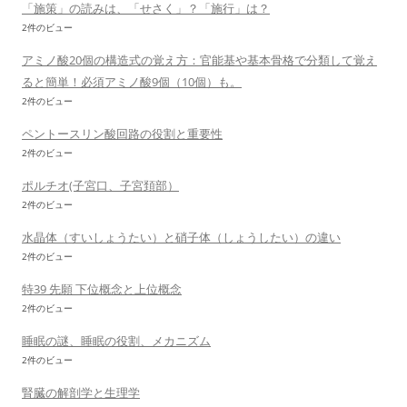
「施策」の読みは、「せさく」？「施行」は？
2件のビュー
アミノ酸20個の構造式の覚え方：官能基や基本骨格で分類して覚え
ると簡単！必須アミノ酸9個（10個）も。
2件のビュー
ペントースリン酸回路の役割と重要性
2件のビュー
ポルチオ(子宮口、子宮頚部）
2件のビュー
水晶体（すいしょうたい）と硝子体（しょうしたい）の違い
2件のビュー
特39 先願 下位概念と上位概念
2件のビュー
睡眠の謎、睡眠の役割、メカニズム
2件のビュー
腎臓の解剖学と生理学