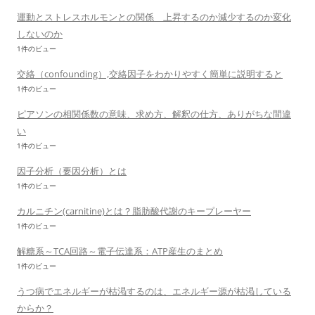
運動とストレスホルモンとの関係 上昇するのか減少するのか変化
しないのか
1件のビュー
交絡（confounding）,交絡因子をわかりやすく簡単に説明すると
1件のビュー
ピアソンの相関係数の意味、求め方、解釈の仕方、ありがちな間違
い
1件のビュー
因子分析（要因分析）とは
1件のビュー
カルニチン(carnitine)とは？脂肪酸代謝のキープレーヤー
1件のビュー
解糖系～TCA回路～電子伝達系：ATP産生のまとめ
1件のビュー
うつ病でエネルギーが枯渇するのは、エネルギー源が枯渇している
からか？