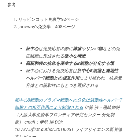
参考：
リッピンコット免疫学92ページ
Janeway’s免疫学 408ページ
胚中心
は免疫応答の際に
脾臓
や
リンパ節
などの免
疫組織に形成される
微小な構造
高親和性の抗体を産生するB細胞が分化する場
胚中心における免疫応答は
胚中心B細胞と濾胞性
ヘルパーT細胞との相互作用
により担われ，抗原受
容体との親和性にもとづき選択される
胚中心B細胞のプラズマ細胞への分化は濾胞性ヘルパーT
細胞との相互作用により制御される
伊勢 渉・黒崎知博
（大阪大学免疫学フロンティア研究センター 分化制
御） email：伊勢 渉 DOI:
10.7875/first.author.2018.051 ライフサイエンス新着論
文レビュー