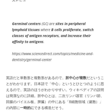
Germinal centers
(GC) are
sites in peripheral
lymphoid tissues
where
B cells proliferate, switch
classes of antigen receptors, and increase their
affinity to antigens
.
https://www.sciencedirect.com/topics/medicine-and-
dentistry/germinal-center
英語だと単数形と複数形があるので、
胚中心が複数
だというこ
とがわかります。日本語で「中心」というとひとつのように思
えるので、英語のほうがわかりやすい。ウィキペディアの説明
は簡潔なのに詳細。胚中心とは、二次リンパ器官（リンパ節、
回腸のパイエル板、脾臓）の中にある「B細胞領域（濾胞）」
の内部に
一時的
に
できる構造だそう。