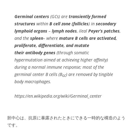
Germinal centers
(GCs) are
transiently
formed
structures
within
B cell zone (follicles
) in
secondary
lymphoid organs
–
lymph nodes
, ileal
Peyer’s patches
,
and the
spleen
– where
mature B cells are activated,
proliferate, differentiate, and mutate
their antibody genes
(through somatic
hypermutation aimed at achieving higher affinity)
during a normal immune response; most of the
germinal center B cells (B
) are removed by tingible
GC
body macrophages.
https://en.wikipedia.org/wiki/Germinal_center
胚中心は、抗原に暴露されたときにできる一時的な構造のよう
です。