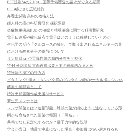
PCT規則54の2.1(a) 国際予備審査の請求ができる期間
PCT4条(1)(ii) 広域特許
弁理士試験 条約の攻略方法
婦人科の癌の科研費研究 採択課題
炎症性腸疾患(IBD)の治療と粘膜治癒に関する科研費研究
電子伝達系や酸化反応で電子はどのように移動していくのか
生化学の反応「グルコースの酸化」で取り出されるエネルギーの量
における酸素分子の寄与について
リン脂質 sn 位置異性体の脳内分布を可視化
特44 分割出願 書面再提出要不要の網羅的なまとめ
特許法の漢字の読み方
ビタミンKの働き：タンパク質のグルタミン酸のγーカルボキシル化
酵素の補酵素として
特許出願書類作成支援AIサービス
新生児メレナとは
レンサ球菌とは？連鎖球菌、球状の菌が鎖のように連なっている形
態から命名された細菌の種類（「属名」）
共鳴でなぜ安定化するのか？量子力学的な説明
学会が当日、地震で中止になった場合、参加費は払い戻されるも