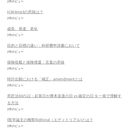
2件のビュー
H3K4me3の意味は？
2件のビュー
成長、発達、老化
2件のビュー
目的と目標の違い：科研費申請書において
2件のビュー
保険収載と保険償還：言葉の意味
2件のビュー
特許出願における「補正」amendmentとは
2件のビュー
意匠法60の22：起算日が謄本送達の日 vs 確定の日 を一発で理解す
る方法
2件のビュー
[医学論文の種類]Editoral（エディトリアル)とは？
2件のビュー