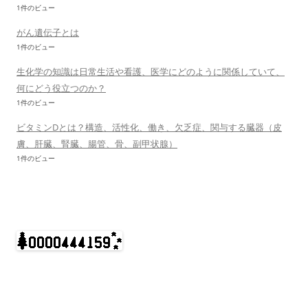
1件のビュー
がん遺伝子とは
1件のビュー
生化学の知識は日常生活や看護、医学にどのように関係していて、
何にどう役立つのか？
1件のビュー
ビタミンDとは？構造、活性化、働き、欠乏症、関与する臓器（皮
膚、肝臓、腎臓、腸管、骨、副甲状腺）
1件のビュー