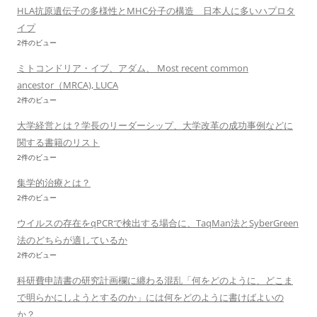
HLA抗原遺伝子の多様性とMHC分子の構造 日本人に多いハプロタ
イプ
2件のビュー
ミトコンドリア・イブ、アダム、 Most recent common
ancestor（MRCA), LUCA
2件のビュー
大学経営とは？学長のリーダーシップ、大学改革の成功事例などに
関する書籍のリスト
2件のビュー
集学的治療とは？
2件のビュー
ウイルスの存在をqPCRで検出する場合に、TaqMan法とSyberGreen
法のどちらが適しているか
2件のビュー
科研費申請書の研究計画欄に纏わる混乱「何をどのように、どこま
で明らかにしようとするのか」には何をどのように書けばよいの
か？