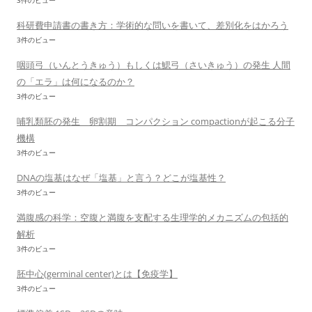
3件のビュー
科研費申請書の書き方：学術的な問いを書いて、差別化をはかろう
3件のビュー
咽頭弓（いんとうきゅう）もしくは鰓弓（さいきゅう）の発生 人間
の「エラ」は何になるのか？
3件のビュー
哺乳類胚の発生 卵割期 コンパクション compactionが起こる分子
機構
3件のビュー
DNAの塩基はなぜ「塩基」と言う？どこが塩基性？
3件のビュー
満腹感の科学：空腹と満腹を支配する生理学的メカニズムの包括的
解析
3件のビュー
胚中心(germinal center)とは【免疫学】
3件のビュー