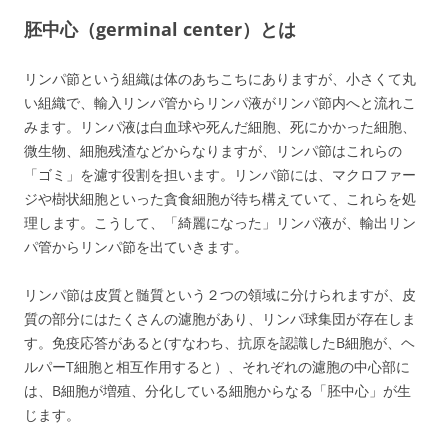
胚中心（germinal center）とは
リンパ節という組織は体のあちこちにありますが、小さくて丸
い組織で、輸入リンパ管からリンパ液がリンパ節内へと流れこ
みます。リンパ液は白血球や死んだ細胞、死にかかった細胞、
微生物、細胞残渣などからなりますが、リンパ節はこれらの
「ゴミ」を濾す役割を担います。リンパ節には、マクロファー
ジや樹状細胞といった貪食細胞が待ち構えていて、これらを処
理します。こうして、「綺麗になった」リンパ液が、輸出リン
パ管からリンパ節を出ていきます。
リンパ節は皮質と髄質という２つの領域に分けられますが、皮
質の部分にはたくさんの濾胞があり、リンパ球集団が存在しま
す。免疫応答があると(すなわち、抗原を認識したB細胞が、ヘ
ルパーT細胞と相互作用すると）、それぞれの濾胞の中心部に
は、B細胞が増殖、分化している細胞からなる「胚中心」が生
じます。