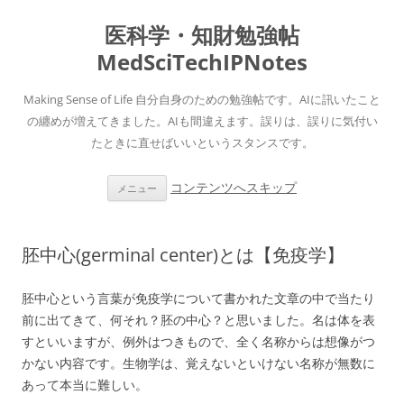
医科学・知財勉強帖
MedSciTechIPNotes
Making Sense of Life 自分自身のための勉強帖です。AIに訊いたこと
の纏めが増えてきました。AIも間違えます。誤りは、誤りに気付い
たときに直せばいいというスタンスです。
コンテンツへスキップ
メニュー
胚中心(germinal center)とは【免疫学】
胚中心という言葉が免疫学について書かれた文章の中で当たり
前に出てきて、何それ？胚の中心？と思いました。名は体を表
すといいますが、例外はつきもので、全く名称からは想像がつ
かない内容です。生物学は、覚えないといけない名称が無数に
あって本当に難しい。