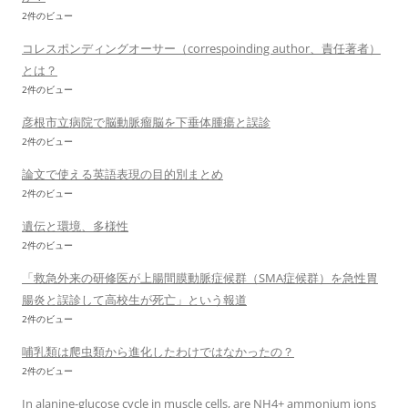
2件のビュー
コレスポンディングオーサー（correspoinding author、責任著者）
とは？
2件のビュー
彦根市立病院で脳動脈瘤脳を下垂体腫瘍と誤診
2件のビュー
論文で使える英語表現の目的別まとめ
2件のビュー
遺伝と環境、多様性
2件のビュー
「救急外来の研修医が上腸間膜動脈症候群（SMA症候群）を急性胃
腸炎と誤診して高校生が死亡」という報道
2件のビュー
哺乳類は爬虫類から進化したわけではなかったの？
2件のビュー
In alanine-glucose cycle in muscle cells, are NH4+ ammonium ions