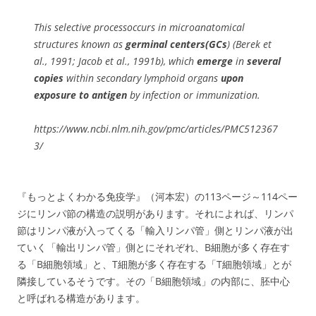
This selective processoccurs in microanatomical
structures known as
germinal centers(GCs
) (Berek et
al., 1991; Jacob et al., 1991b), which
emerge
in
several
copies
within secondary lymphoid organs
upon
exposure to antigen
by infection or immunization.
https://www.ncbi.nlm.nih.gov/pmc/articles/PMC512367
3/
『もっとよくわかる免疫学』（河本宏）の113ページ～114ペー
ジにリンパ節の構造の説明があります。それによれば、リンパ
節はリンパ液が入ってくる「輸入リンパ管」側とリンパ液が出
ていく「輸出リンパ管」側とにそれぞれ、B細胞が多く存在す
る「B細胞領域」と、T細胞が多く存在する「T細胞領域」とが
隣接しているそうです。その「B細胞領域」の内部に、胚中心
と呼ばれる構造があります。