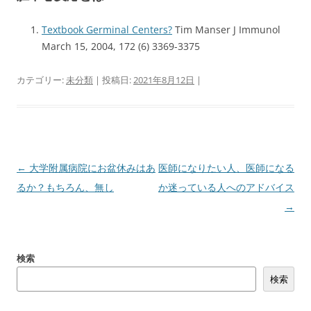
Textbook Germinal Centers?
Tim Manser J Immunol
March 15, 2004, 172 (6) 3369-3375
カテゴリー:
未分類
| 投稿日:
2021年8月12日
|
投
←
大学附属病院にお盆休みはあ
医師になりたい人、医師になる
稿
るか？もちろん、無し
か迷っている人へのアドバイス
ナ
→
ビ
ゲ
検索
ー
検索
シ
ョ