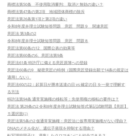
商標法第50条 不使用取消審判: 取消と無効の違い？
商標法第47条の第2項 地域団体商標の除斥
意匠法第26条第1項と第2項の違い
令和8年度弁理士試験短答問題 意匠 問題９ 関連意匠
意匠法 第3条の2
令和8年度弁理士試験短答問題 意匠 問題８
意匠法第60条の12 国際公表の効果等
意匠法第60条の6、意匠法第9条
意匠法61条 特許庁に備える意匠原簿への登録
意匠法60条の9 秘密意匠の特例（国際意匠登録出願で14条の規定は
適用しない）
意匠法60の22：起算日が謄本送達の日 vs 確定の日 を一発で理解す
る方法
特許法第94条 通常実施権の移転等：先使用権の移転の要件は？
意匠法 第29条の2 令和8年度弁理士試験短答式筆記試験問題【意匠】
５選択肢(ﾆ)
意匠法第5条の2 仮通常実施権：意匠法に仮専用実施権がない理由？
DNAのメチル化が、遺伝子発現を抑制する理由？
転写調節因子は、凝集したクロマチンにも結合できる？