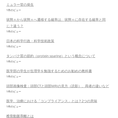
ミュラー管の発生
1件のビュー
状態ｎから状態ｎへ遷移する確率は、状態ｎに存在する確率と同
じ？違う？
1件のビュー
日本の科学行政・科学技術政策
1件のビュー
タンパク質の節約（protein sparing）という概念について
1件のビュー
医学部の学生が生理学を勉強するためのお勧めの教科書
1件のビュー
頭部画像検査：頭部CTと頭部MRIの見方（読影）、両者の違いなど
1件のビュー
医学、治療における「コンプライアンス」とは？2つの意味
1件のビュー
椎骨動脈乖離とは