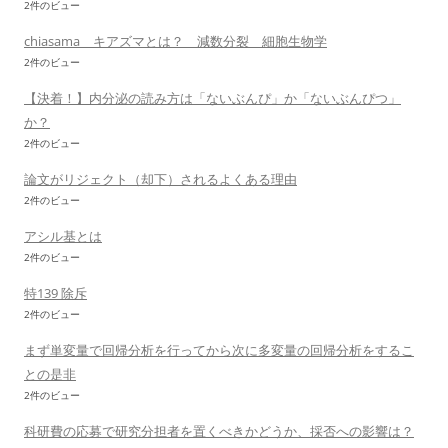
2件のビュー
chiasama キアズマとは？ 減数分裂 細胞生物学
2件のビュー
【決着！】内分泌の読み方は「ないぶんぴ」か「ないぶんぴつ」
か？
2件のビュー
論文がリジェクト（却下）されるよくある理由
2件のビュー
アシル基とは
2件のビュー
特139 除斥
2件のビュー
まず単変量で回帰分析を行ってから次に多変量の回帰分析をするこ
との是非
2件のビュー
科研費の応募で研究分担者を置くべきかどうか、採否への影響は？