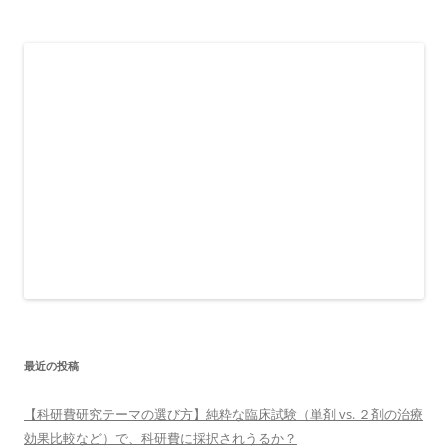
最近の投稿
【科研費研究テーマの選び方】純粋な臨床試験（単剤 vs. ２剤の治療
効果比較など）で、科研費に採択されうるか？