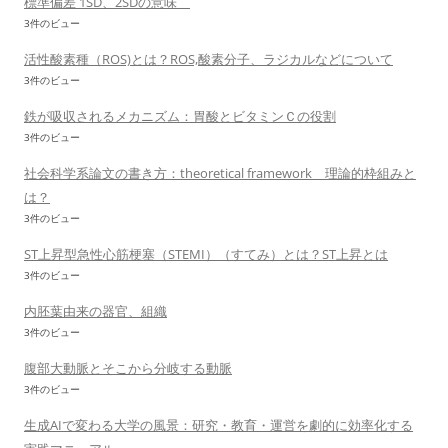
標準偏差 1SD、2SDの意味
3件のビュー
活性酸素種（ROS)とは？ROS,酸素分子、ラジカルなどについて
3件のビュー
鉄が吸収されるメカニズム：胃酸とビタミンＣの役割
3件のビュー
社会科学系論文の書き方：theoretical framework 理論的枠組みと
は？
3件のビュー
ST上昇型急性心筋梗塞（STEMI）（すてみ）とは？ST上昇とは
3件のビュー
内胚葉由来の器官、組織
3件のビュー
腹部大動脈とそこから分岐する動脈
3件のビュー
生成AIで変わる大学の風景：研究・教育・運営を劇的に効率化する