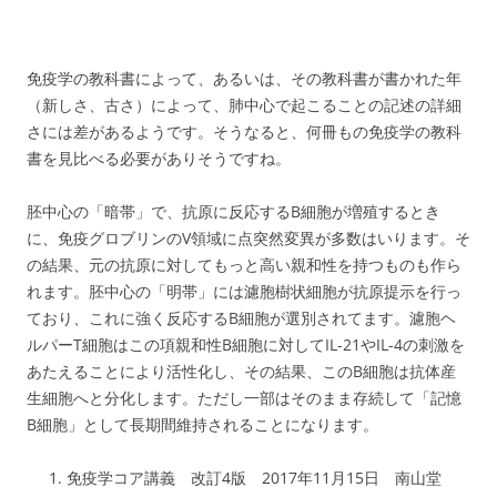
免疫学の教科書によって、あるいは、その教科書が書かれた年
（新しさ、古さ）によって、肺中心で起こることの記述の詳細
さには差があるようです。そうなると、何冊もの免疫学の教科
書を見比べる必要がありそうですね。
胚中心の「暗帯」で、抗原に反応するB細胞が増殖するとき
に、免疫グロブリンのV領域に点突然変異が多数はいります。そ
の結果、元の抗原に対してもっと高い親和性を持つものも作ら
れます。胚中心の「明帯」には濾胞樹状細胞が抗原提示を行っ
ており、これに強く反応するB細胞が選別されてます。濾胞ヘ
ルパーT細胞はこの項親和性B細胞に対してIL-21やIL-4の刺激を
あたえることにより活性化し、その結果、このB細胞は抗体産
生細胞へと分化します。ただし一部はそのまま存続して「記憶
B細胞」として長期間維持されることになります。
免疫学コア講義 改訂4版 2017年11月15日 南山堂