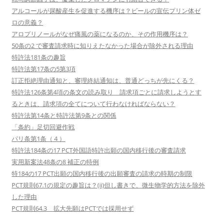
アルコールが尿酸産生を促進する機序は？ビールの宣伝プリン体ゼ
ロの意義？
アロプリノールがなぜ痛風の薬になるのか、その作用機序は？
50条の2 で審査請求時に知りえたなかった場合が除外される理由
特許法181条の趣旨
特許法第17条の5第3項
訂正拒絶理由通知と、審理終結通知は、普通どっちが先にくる？
特許法126条第4項の条文の読み取り 請求項ごとに請求しようとす
るときは、請求項の全てについて行わなければならない？
特許法第14条と特許法第9条との関係
「条約」足切回避作戦
パリ条第1条（４）
特許法184条の17 PCT外国語特許出願の国内移行後の審査請求
実用新案法48条の8 補正の特例
特184の17 PCT出願の国内移行後の出願審査の請求の時期の制限
PCT規則67.1の規定の趣旨は？(ii)但し書きで、微生物学的方法を除外
した理由
PCT規則64.3 拡大先願はPCTでは採用せず