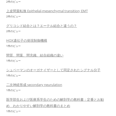
2件のビュー
上皮間葉転換 Epithelial-mesenchymal transition; EMT
2件のビュー
グリコシド結合とは？エーテル結合と違うの？
2件のビュー
HOX遺伝子の発現制御機構
1件のビュー
間質、間葉、間充織、結合組織の違い
1件のビュー
シュペーマンのオーガナイザーとして同定されたシグナル分子
1件のビュー
二次神経形成 secondary neurulation
1件のビュー
医学部生および医療系学生のための解剖学の教科書：定番とお勧
め わかりやすい解剖学の教科書のまとめ
1件のビュー