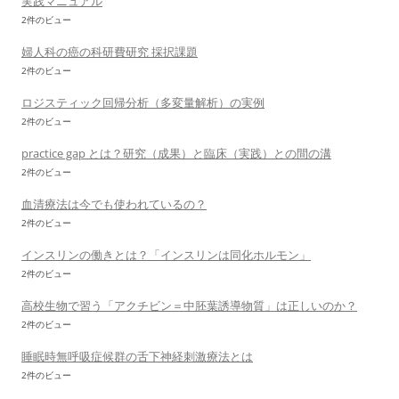
実践マニュアル
2件のビュー
婦人科の癌の科研費研究 採択課題
2件のビュー
ロジスティック回帰分析（多変量解析）の実例
2件のビュー
practice gap とは？研究（成果）と臨床（実践）との間の溝
2件のビュー
血清療法は今でも使われているの？
2件のビュー
インスリンの働きとは？「インスリンは同化ホルモン」
2件のビュー
高校生物で習う「アクチビン＝中胚葉誘導物質」は正しいのか？
2件のビュー
睡眠時無呼吸症候群の舌下神経刺激療法とは
2件のビュー