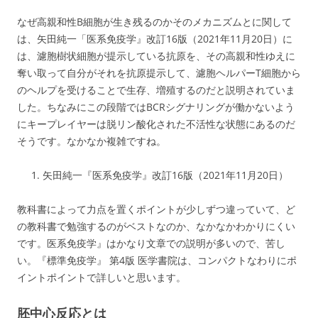
なぜ高親和性B細胞が生き残るのかそのメカニズムとに関して
は、矢田純一「医系免疫学』改訂16版（2021年11月20日）に
は、濾胞樹状細胞が提示している抗原を、その高親和性ゆえに
奪い取って自分がそれを抗原提示して、濾胞ヘルパーT細胞から
のヘルプを受けることで生存、増殖するのだと説明されていま
した。ちなみにこの段階ではBCRシグナリングが働かないよう
にキープレイヤーは脱リン酸化された不活性な状態にあるのだ
そうです。なかなか複雑ですね。
矢田純一『医系免疫学』改訂16版（2021年11月20日）
教科書によって力点を置くポイントが少しずつ違っていて、ど
の教科書で勉強するのがベストなのか、なかなかわかりにくい
です。医系免疫学』はかなり文章での説明が多いので、苦し
い。『標準免疫学』 第4版 医学書院は、コンパクトなわりにポ
イントポイントで詳しいと思います。
胚中心反応とは