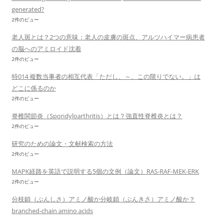
generated?
2件のビュー
老人斑とは？2つの意味：老人の皮膚の斑点、アルツハイマー病患者
の脳へのアミロイド沈着
2件のビュー
特014 複数当事者の相互代表「ただし、～、この限りでない。」は
どこに係るのか
2件のビュー
脊椎関節炎（Spondyloarthritis）とは？強直性脊椎炎とは？
2件のビュー
研究のための論文・文献検索の方法
2件のビュー
MAPK経路を英語で説明する5個の文例（論文）RAS-RAF-MEK-ERK
2件のビュー
分枝鎖（ぶんしさ）アミノ酸か分岐鎖（ぶんきさ）アミノ酸か？
branched-chain amino acids