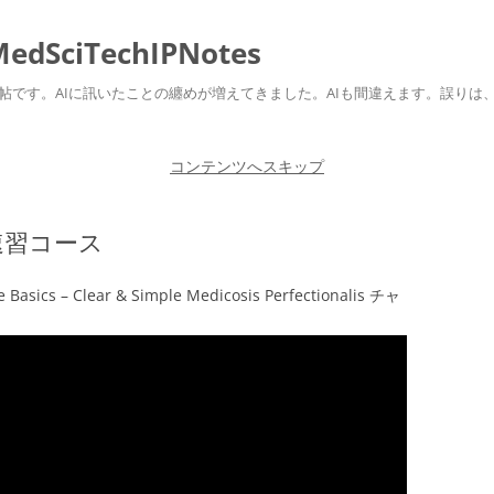
ciTechIPNotes
自身のための勉強帖です。AIに訊いたことの纏めが増えてきました。AIも間違えます。
コンテンツへスキップ
y速習コース
e Basics – Clear & Simple Medicosis Perfectionalis チャ