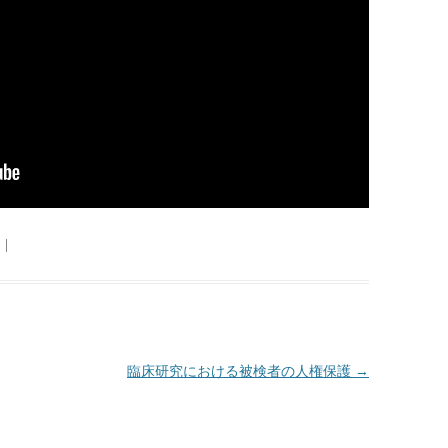
|
臨床研究における被検者の人権保護
→