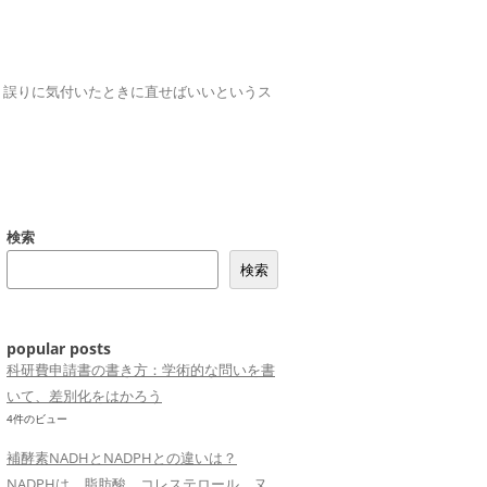
誤りは、誤りに気付いたときに直せばいいというス
検索
検索
popular posts
科研費申請書の書き方：学術的な問いを書
いて、差別化をはかろう
4件のビュー
補酵素NADHとNADPHとの違いは？
NADPHは、脂肪酸、コレステロール、ヌ