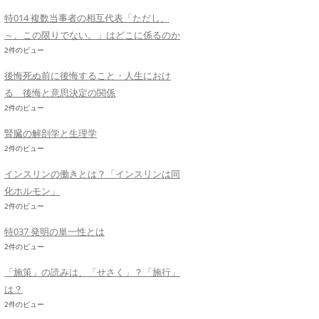
特014 複数当事者の相互代表「ただし、
～、この限りでない。」はどこに係るのか
2件のビュー
後悔死ぬ前に後悔すること・人生におけ
る 後悔と意思決定の関係
2件のビュー
腎臓の解剖学と生理学
2件のビュー
インスリンの働きとは？「インスリンは同
化ホルモン」
2件のビュー
特037 発明の単一性とは
2件のビュー
「施策」の読みは、「せさく」？「施行」
は？
2件のビュー