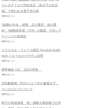
クレオチドなど同化反応（高分子の生合
成）で使われる電子供与体
4件のビュー
T細胞の分化・成熟、正の選択、負の選
択、T細胞受容体（TCR）の構造、TCRシグ
ナリングの多様性
4件のビュー
クラスカル・ウォリス検定 (Kruskal-Wallis
test) とは？わかりやすい説明
4件のビュー
標準偏差 1SD、2SDの意味
4件のビュー
活性酸素種（ROS)とは？ROS,酸素分子、
ラジカルなどについて
4件のビュー
卵子の形成過程 第一減数分裂前期での停