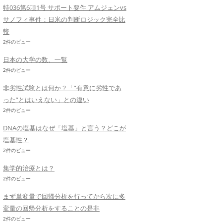
特036第6項1号 サポート要件 アムジェンvs
サノフィ事件：日米の判断ロジック完全比
較
2件のビュー
日本の大学の数、一覧
2件のビュー
非劣性試験とは何か？「”有意に劣性であ
った”とはいえない」との違い
2件のビュー
DNAの塩基はなぜ「塩基」と言う？どこが
塩基性？
2件のビュー
集学的治療とは？
2件のビュー
まず単変量で回帰分析を行ってから次に多
変量の回帰分析をすることの是非
2件のビュー