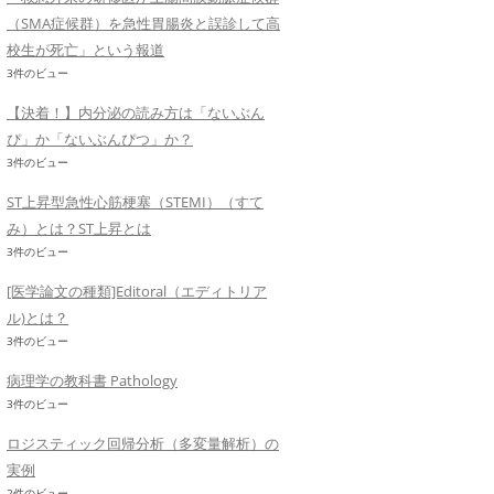
（SMA症候群）を急性胃腸炎と誤診して高
校生が死亡」という報道
3件のビュー
【決着！】内分泌の読み方は「ないぶん
ぴ」か「ないぶんぴつ」か？
3件のビュー
ST上昇型急性心筋梗塞（STEMI）（すて
み）とは？ST上昇とは
3件のビュー
[医学論文の種類]Editoral（エディトリア
ル)とは？
3件のビュー
病理学の教科書 Pathology
3件のビュー
ロジスティック回帰分析（多変量解析）の
実例
2件のビュー