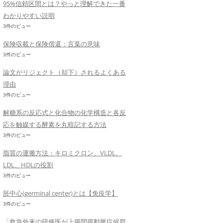
95%信頼区間とは？やっと理解できた一番
わかりやすい説明
3件のビュー
保険収載と保険償還：言葉の意味
3件のビュー
論文がリジェクト（却下）されるよくある
理由
3件のビュー
解糖系の反応式と化合物の化学構造と各反
応を触媒する酵素を丸暗記する方法
3件のビュー
脂質の運搬方法：キロミクロン、VLDL、
LDL、HDLの役割
3件のビュー
胚中心(germinal center)とは【免疫学】
3件のビュー
「救急外来の研修医が上腸間膜動脈症候群