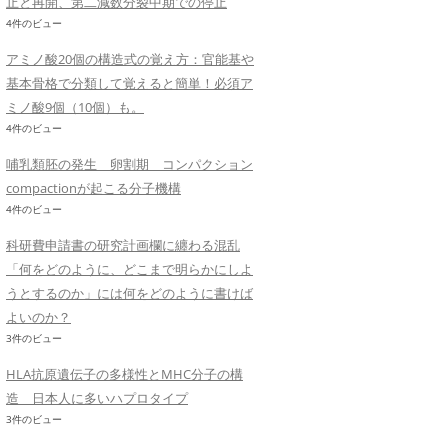
止と再開、第二減数分裂中期での停止
4件のビュー
アミノ酸20個の構造式の覚え方：官能基や
基本骨格で分類して覚えると簡単！必須ア
ミノ酸9個（10個）も。
4件のビュー
哺乳類胚の発生 卵割期 コンパクション
compactionが起こる分子機構
4件のビュー
科研費申請書の研究計画欄に纏わる混乱
「何をどのように、どこまで明らかにしよ
うとするのか」には何をどのように書けば
よいのか？
3件のビュー
HLA抗原遺伝子の多様性とMHC分子の構
造 日本人に多いハプロタイプ
3件のビュー