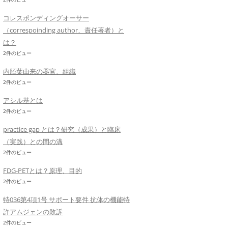
コレスポンディングオーサー
（correspoinding author、責任著者）と
は？
2件のビュー
内胚葉由来の器官、組織
2件のビュー
アシル基とは
2件のビュー
practice gap とは？研究（成果）と臨床
（実践）との間の溝
2件のビュー
FDG-PETとは？原理、目的
2件のビュー
特036第4項1号 サポート要件 抗体の機能特
許アムジェンの敗訴
2件のビュー