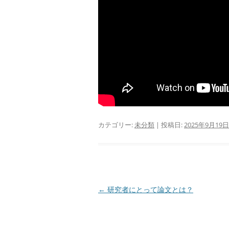
カテゴリー:
未分類
| 投稿日:
2025年9月19日
投
←
研究者にとって論文とは？
稿
ナ