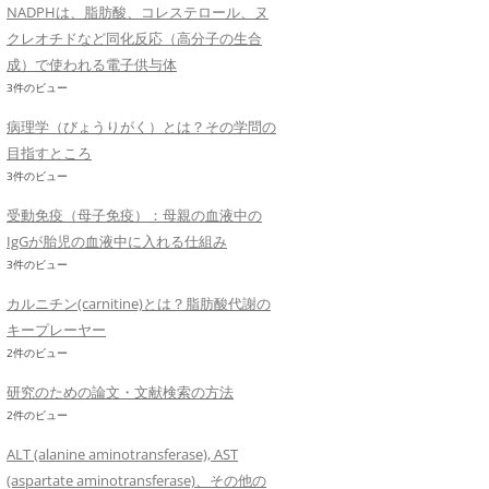
NADPHは、脂肪酸、コレステロール、ヌ
クレオチドなど同化反応（高分子の生合
成）で使われる電子供与体
3件のビュー
病理学（びょうりがく）とは？その学問の
目指すところ
3件のビュー
受動免疫（母子免疫）：母親の血液中の
IgGが胎児の血液中に入れる仕組み
3件のビュー
カルニチン(carnitine)とは？脂肪酸代謝の
キープレーヤー
2件のビュー
研究のための論文・文献検索の方法
2件のビュー
ALT (alanine aminotransferase), AST
(aspartate aminotransferase)、その他の