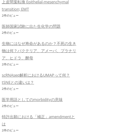
上皮間葉転換 Epithelial-mesenchymal
transition; EMT
2件のビュー
医師国家試験に出た生化学の問題
2件のビュー
生物にはなぜ寿命があるのか？不死の生き
物は何？バクテリア、アメーバ、プラナリ
ア、ヒドラ、酵母
2件のビュー
scRNAseq解析におけるUMAPって何？
tSNEとの違いは？
2件のビュー
医学用語としてのmorbidityの意味
2件のビュー
特許出願における「補正」amendmentと
は
2件のビュー