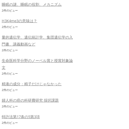
睡眠の謎、睡眠の役割、メカニズム
2件のビュー
H3K4me3の意味は？
2件のビュー
量的遺伝学、遺伝統計学、集団遺伝学の入
門書、講義動画など
2件のビュー
生命医科学分野のノーベル賞と授賞対象論
文
2件のビュー
精液の成分：精子だけじゃなかった
2件のビュー
婦人科の癌の科研費研究 採択課題
2件のビュー
特許法第17条の5第3項
2件のビュー