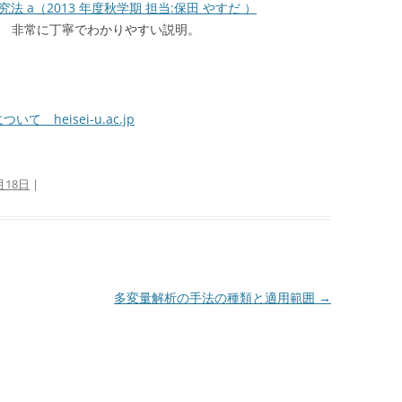
 a（2013 年度秋学期 担当:保田 やすだ ）
非常に丁寧でわかりやすい説明。
heisei-u.ac.jp
月18日
|
多変量解析の手法の種類と適用範囲
→