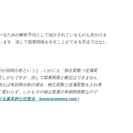
べるための解析手法として紹介されているものも見かけま
います。決して因果関係を示すことができる手法ではない
のが回帰分析というと，いかにも「独立変数⇒従属変
定しがちですが，決して因果関係と断定はできません．
例えば単回帰分析の場合，独立変数と従属変数を入れ替
く変わらず，しかもその値は普通の単相関係数なので
本的な注意点 koumurayama.com
）