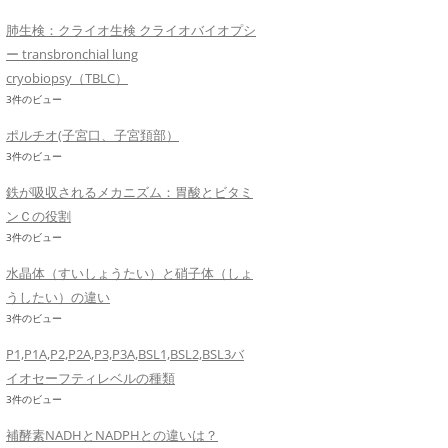
肺生検：クライオ生検 クライオバイオプシ
ー transbronchial lung
cryobiopsy（TBLC）
3件のビュー
ポルチオ(子宮口、子宮頚部）
3件のビュー
鉄が吸収されるメカニズム：胃酸とビタミ
ンＣの役割
3件のビュー
水晶体（すいしょうたい）と硝子体（しょ
うしたい）の違い
3件のビュー
P1,P1A,P2,P2A,P3,P3A,BSL1,BSL2,BSL3バ
イオセーフティレベルの種類
3件のビュー
補酵素NADHとNADPHとの違いは？