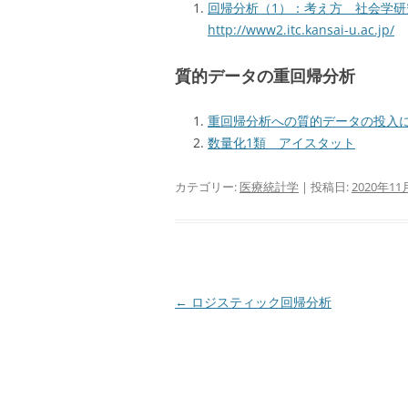
回帰分析（1）：考え方 社会学研究法
http://www2.itc.kansai-u.ac.jp/
質的データの重回帰分析
重回帰分析への質的データの投入について 
数量化1類 アイスタット
カテゴリー:
医療統計学
| 投稿日:
2020年11
投
←
ロジスティック回帰分析
稿
ナ
ビ
ゲ