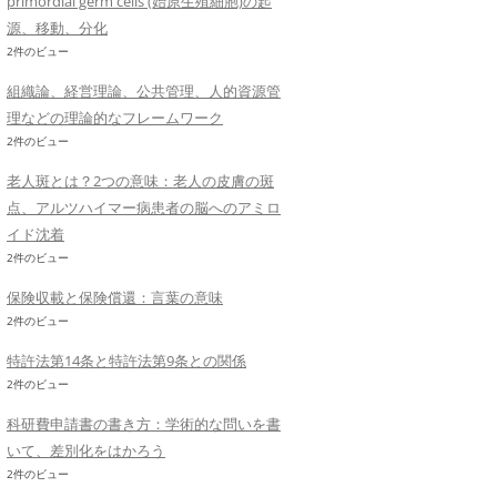
primordial germ cells (始原生殖細胞)の起
源、移動、分化
2件のビュー
組織論、経営理論、公共管理、人的資源管
理などの理論的なフレームワーク
2件のビュー
老人斑とは？2つの意味：老人の皮膚の斑
点、アルツハイマー病患者の脳へのアミロ
イド沈着
2件のビュー
保険収載と保険償還：言葉の意味
2件のビュー
特許法第14条と特許法第9条との関係
2件のビュー
科研費申請書の書き方：学術的な問いを書
いて、差別化をはかろう
2件のビュー