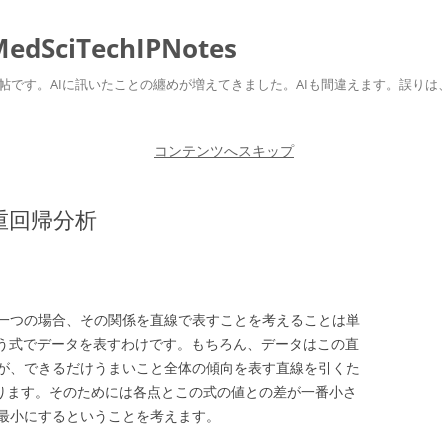
ciTechIPNotes
自身のための勉強帖です。AIに訊いたことの纏めが増えてきました。AIも間違えます。
コンテンツへスキップ
重回帰分析
一つの場合、その関係を直線で表すことを考えることは単
という式でデータを表すわけです。もちろん、データはこの直
が、できるだけうまいこと全体の傾向を表す直線を引くた
あります。そのためには各点とこの式の値との差が一番小さ
最小にするということを考えます。