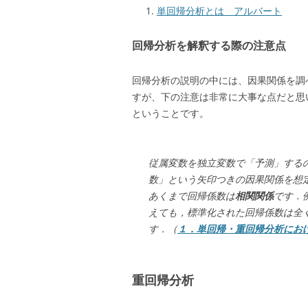
単回帰分析とは アルバート
回帰分析を解釈する際の注意点
回帰分析の説明の中には、因果関係を調
すが、下の注意は非常に大事な点だと思
ということです。
従属変数を独立変数で「予測」する
数」という矢印つきの因果関係を想
あくまで回帰係数は
相関関係
です．
えても，標準化された回帰係数は全
す．（
１．単回帰・重回帰分析における基
重回帰分析