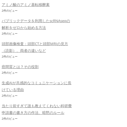
アミノ酸のアミノ基転移酵素
2件のビュー
パブリックデータを利用したscRNAseqの
解析をゼロから始める方法
2件のビュー
頭部画像検査：頭部CTと頭部MRIの見方
（読影）、両者の違いなど
2件のビュー
癌間質とは？その役割
2件のビュー
生成AIが共感的なコミュニケーションに長
けている理由
2件のビュー
当たり前すぎて誰も教えてくれない科研費
申請書の書き方の作法、暗黙のルール
2件のビュー