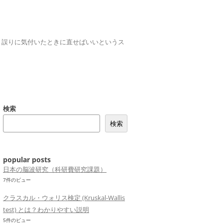
誤りは、誤りに気付いたときに直せばいいというス
検索
検索
popular posts
日本の脳波研究（科研費研究課題）
7件のビュー
クラスカル・ウォリス検定 (Kruskal-Wallis
test) とは？わかりやすい説明
5件のビュー