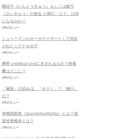
咽頭弓（いんとうきゅう）もしくは鰓弓
（さいきゅう）の発生 人間の「エラ」は何
になるのか？
2件のビュー
シュペーマンのオーガナイザーとして同定
されたシグナル分子
2件のビュー
臍帯 umbllical cordに含まれるもの？卵黄
嚢はどこに？
2件のビュー
「施策」の読みは、「せさく」？「施行」
は？
2件のビュー
脊椎関節炎（Spondyloarthritis）とは？強
直性脊椎炎とは？
2件のビュー