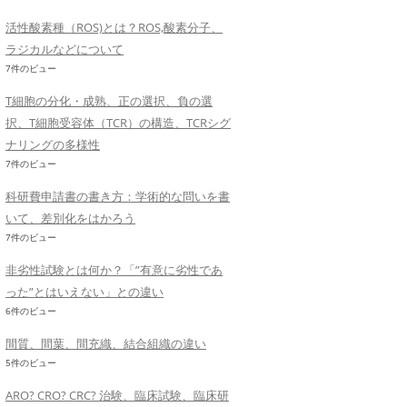
活性酸素種（ROS)とは？ROS,酸素分子、
ラジカルなどについて
7件のビュー
T細胞の分化・成熟、正の選択、負の選
択、T細胞受容体（TCR）の構造、TCRシグ
ナリングの多様性
7件のビュー
科研費申請書の書き方：学術的な問いを書
いて、差別化をはかろう
7件のビュー
非劣性試験とは何か？「”有意に劣性であ
った”とはいえない」との違い
6件のビュー
間質、間葉、間充織、結合組織の違い
5件のビュー
ARO? CRO? CRC? 治験、臨床試験、臨床研