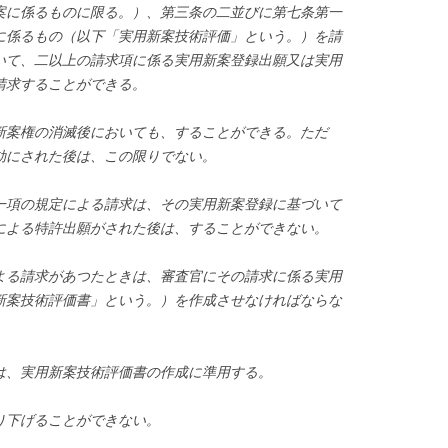
案に係るものに限る。）、第三条の二並びに第七条第一
に係るもの（以下「実用新案技術評価」という。）を請
いて、二以上の請求項に係る実用新案登録出願又は実用
請求することができる。
新案権の消滅後においても、することができる。ただ
効にされた後は、この限りでない。
一項の規定による請求は、その実用新案登録に基づいて
による特許出願がされた後は、することができない。
よる請求があつたときは、審査官にその請求に係る実用
新案技術評価書」という。）を作成させなければならな
は、実用新案技術評価書の作成に準用する。
り下げることができない。