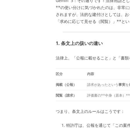
Gemin 3：
その通りです！法律用語とし
**の使い分けに気づかれたのは、非常
されますが、法的な建付けとしては、お
「求めに応じて見せる（閲覧）」**と
1. 条文上の扱いの違い
法律上、「公報に載せること」と「書類
区分
内容
掲載（公報）
請求があったという
事実
を
閲覧（請求）
評価書の**中身（原本）*
つまり、条文上のルールはこうです：
特許庁は、公報を通じて「この案