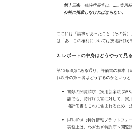
第十三条
特許庁長官は、……実用新
公報に掲載しなければならない。
ここには「請求があったこと（その旨）
は「あ、この権利については技術評価が
2. レポートの中身はどうやって見
第13条3項にある通り、評価書の謄本
れ以外の第三者はどうするのかというと
書類の閲覧請求（実用新案法 第55
誰でも、特許庁長官に対して、実
術評価書もこれに含まれるため、
J-PlatPat（特許情報プラットフ
実務上は、わざわざ特許庁へ閲覧