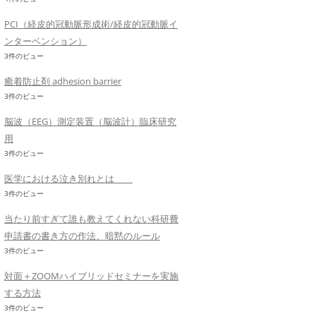
PCI（経皮的冠動脈形成術/経皮的冠動脈イ
ンターベンション）
3件のビュー
癒着防止剤 adhesion barrier
3件のビュー
脳波（EEG）測定装置（脳波計）臨床研究
用
3件のビュー
医学における泣き別れとは
3件のビュー
当たり前すぎて誰も教えてくれない科研費
申請書の書き方の作法、暗黙のルール
3件のビュー
対面＋ZOOMハイブリッドセミナーを実施
する方法
3件のビュー