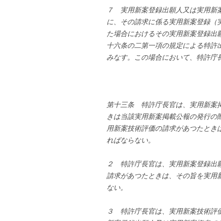
７ 実用新案登録出願人又は実用新
に、その請求に係る実用新案登録（
た場合におけるその実用新案登録出
十六条の二第一項の規定による特許
みなす。この場合において、特許庁
第十三条 特許庁長官は、実用新案
きは当該実用新案掲載公報の発行の
用新案技術評価の請求があつたとき
ればならない。
２ 特許庁長官は、実用新案登録出
請求があつたときは、その旨を実用
ない。
３ 特許庁長官は、実用新案技術評