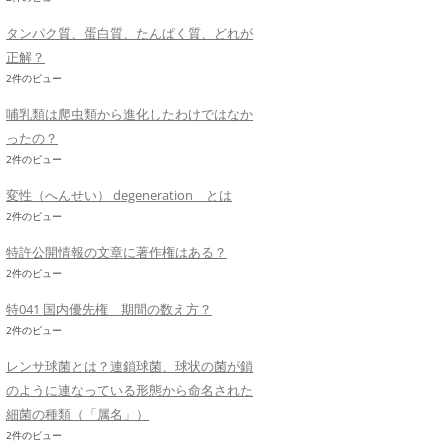
タンパク質、蛋白質、たんぱく質、どれが
正解？
2件のビュー
哺乳類は爬虫類から進化したわけではなか
ったの？
2件のビュー
変性（へんせい） degeneration とは
2件のビュー
特許公開情報の文章に著作権はある？
2件のビュー
特041 国内優先権 期間の数え方？
2件のビュー
レンサ球菌とは？連鎖球菌、球状の菌が鎖
のように連なっている形態から命名された
細菌の種類（「属名」）
2件のビュー