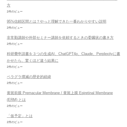
方
2件のビュー
95%信頼区間とは？やっと理解できた一番わかりやすい説明
2件のビュー
非常勤講師や外部セミナー講師を依頼するときの委嘱状の書き方
2件のビュー
科研費申請書を３つの生成AI、ChatGPT4o、Claude、Perplexityに書
かせたら、驚くほど違う結果に
2件のビュー
ペラグラ撲滅の歴史的経緯
2件のビュー
黄斑前膜 Premacular Membrane / 黄斑上膜 Epiretinal Membrane
(ERM) とは
2件のビュー
「仮予定」とは
2件のビュー