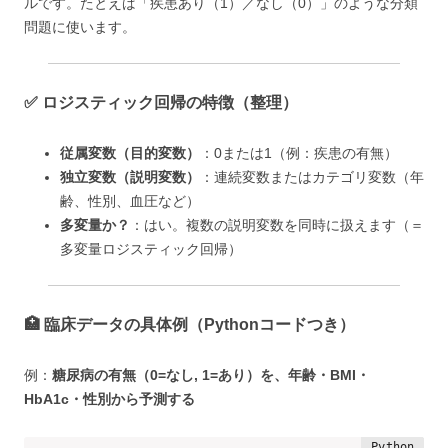
ルです。たとえば「疾患あり（1）／なし（0）」のような分類
問題に使います。
✅ ロジスティック回帰の特徴（整理）
従属変数（目的変数）
：0または1（例：疾患の有無）
独立変数（説明変数）
：連続変数またはカテゴリ変数（年
齢、性別、血圧など）
多変量か？
：はい。複数の説明変数を同時に扱えます（＝
多変量ロジスティック回帰）
🏥 臨床データの具体例（Pythonコードつき）
例：
糖尿病の有無（0=なし, 1=あり）を、年齢・BMI・
HbA1c・性別から予測する