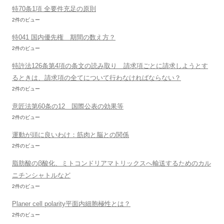
特70条1項 全要件充足の原則
2件のビュー
特041 国内優先権 期間の数え方？
2件のビュー
特許法126条第4項の条文の読み取り 請求項ごとに請求しようとす
るときは、請求項の全てについて行わなければならない？
2件のビュー
意匠法第60条の12 国際公表の効果等
2件のビュー
運動が頭に良いわけ：筋肉と脳との関係
2件のビュー
脂肪酸のβ酸化、ミトコンドリアマトリックスへ輸送するためのカル
ニチンシャトルなど
2件のビュー
Planer cell polarity平面内細胞極性とは？
2件のビュー