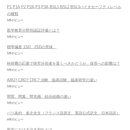
P1,P1A,P2,P2A,P3,P3A,BSL1,BSL2,BSL3バイオセーフティレベル
の種類
5件のビュー
医学教育分野別認証評価とは？
5件のビュー
標準偏差 1SD、2SDの意味
5件のビュー
科研費の応募で研究分担者を置くべきかどうか、採否への影響は？
5件のビュー
ARO? CRO? CRC? 治験、臨床試験、臨床研究の違い
5件のビュー
間質、間葉、間充織、結合組織の違い
5件のビュー
パリ条約 条文全文（フランス語原文、英語公式訳文、日本語訳）
4件のビュー
医学における泣き別れとは