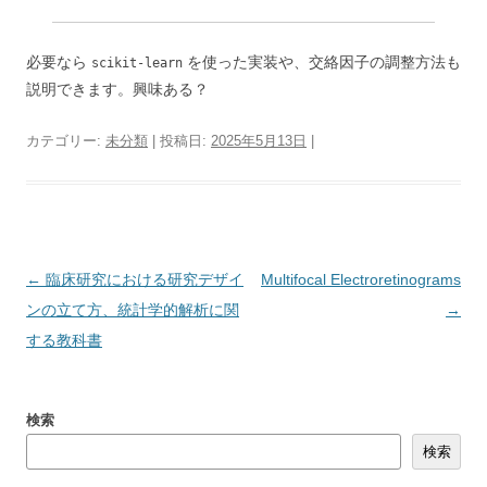
必要なら
を使った実装や、交絡因子の調整方法も
scikit-learn
説明できます。興味ある？
カテゴリー:
未分類
| 投稿日:
2025年5月13日
|
投
←
臨床研究における研究デザイ
Multifocal Electroretinograms
稿
ンの立て方、統計学的解析に関
→
ナ
する教科書
ビ
ゲ
検索
ー
検索
シ