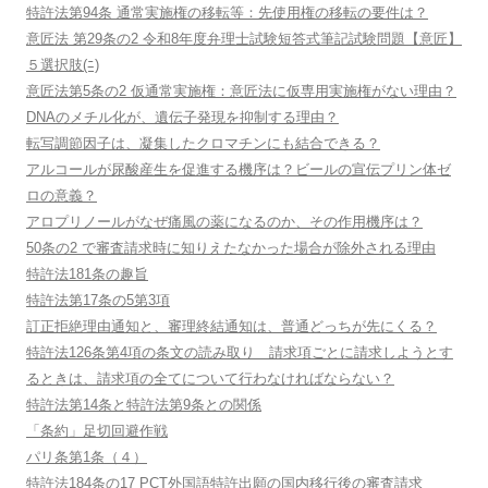
特許法第94条 通常実施権の移転等：先使用権の移転の要件は？
意匠法 第29条の2 令和8年度弁理士試験短答式筆記試験問題【意匠】
５選択肢(ﾆ)
意匠法第5条の2 仮通常実施権：意匠法に仮専用実施権がない理由？
DNAのメチル化が、遺伝子発現を抑制する理由？
転写調節因子は、凝集したクロマチンにも結合できる？
アルコールが尿酸産生を促進する機序は？ビールの宣伝プリン体ゼ
ロの意義？
アロプリノールがなぜ痛風の薬になるのか、その作用機序は？
50条の2 で審査請求時に知りえたなかった場合が除外される理由
特許法181条の趣旨
特許法第17条の5第3項
訂正拒絶理由通知と、審理終結通知は、普通どっちが先にくる？
特許法126条第4項の条文の読み取り 請求項ごとに請求しようとす
るときは、請求項の全てについて行わなければならない？
特許法第14条と特許法第9条との関係
「条約」足切回避作戦
パリ条第1条（４）
特許法184条の17 PCT外国語特許出願の国内移行後の審査請求