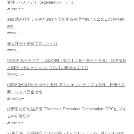
変性（へんせい） degeneration とは
2件のビュー
満腹感の科学：空腹と満腹を支配する生理学的メカニズムの包括的
解析
2件のビュー
先天性完全房室ブロックとは
2件のビュー
特許法 第三章の二 出願公開（第六十四条～第六十五条） 特許法条
文朗読（ナレーション）YOUTUBE動画文字付
2件のビュー
特036第6項1号 サポート要件 アムジェンvsサノフィ事件：日米の判
断ロジック完全比較
2件のビュー
診断群分類包括評価 (Diagnosis Procedure Combination; DPC)に関す
る科研費研究
2件のビュー
χ2乗分布、χ2乗検定とは? χ2乗（カイにじょう）の一番わかりやす