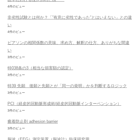
4件のビュー
非劣性試験とは何か？「”有意に劣性であった”とはいえない」との違
い
4件のビュー
ピアソンの相関係数の意味、求め方、解釈の仕方、ありがちな間違
い
3件のビュー
特038条の3（相当な損害額の認定）
3件のビュー
特39 先願 後願と先願とが「同一の発明」かを判断するロジック
3件のビュー
PCI（経皮的冠動脈形成術/経皮的冠動脈インターベンション）
3件のビュー
癒着防止剤 adhesion barrier
3件のビュー
脳波（EEG）測定装置（脳波計）臨床研究用