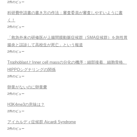
2件のビュー
科研費申請書の書き方の作法：審査委員が審査しやすいように書
く！
2件のビュー
「救急外来の研修医が上腸間膜動脈症候群（SMA症候群）を急性胃
腸炎と誤診して高校生が死亡」という報道
2件のビュー
TrophoblastとInner cell massの分化の機序：細部接着、細胞骨格、
HIPPOシグナリングの関係
2件のビュー
卵黄がないのに卵黄嚢
2件のビュー
H3K4me3の意味は？
2件のビュー
アイカルディ症候群 Aicardi Syndrome
2件のビュー