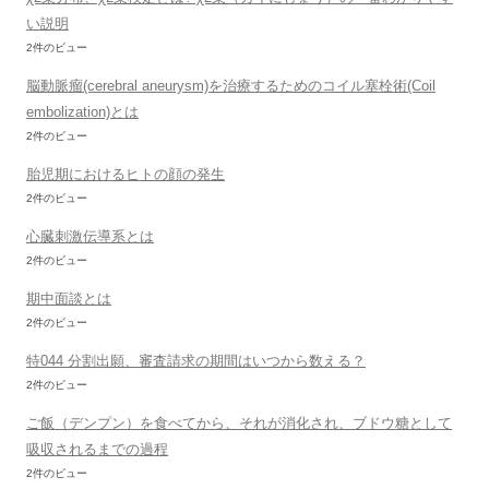
い説明
2件のビュー
脳動脈瘤(cerebral aneurysm)を治療するためのコイル塞栓術(Coil
embolization)とは
2件のビュー
胎児期におけるヒトの顔の発生
2件のビュー
心臓刺激伝導系とは
2件のビュー
期中面談とは
2件のビュー
特044 分割出願、審査請求の期間はいつから数える？
2件のビュー
ご飯（デンプン）を食べてから、それが消化され、ブドウ糖として
吸収されるまでの過程
2件のビュー