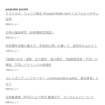
ョ
ン
popular posts
クラスカル・ウォリス検定 (Kruskal-Wallis test) とは？わかりやすい
説明
9件のビュー
日本の脳波研究（科研費研究課題）
8件のビュー
科研費申請書の書き方：学術的な問いを書いて、差別化をはかろう
7件のビュー
T細胞の分化・成熟、正の選択、負の選択、T細胞受容体（TCR）の
構造、TCRシグナリングの多様性
7件のビュー
コレスポンディングオーサー（correspoinding author、責任著者）と
は？
6件のビュー
活性酸素種（ROS)とは？ROS,酸素分子、ラジカルなどについて
6件のビュー