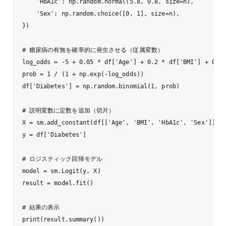
    'HbA1c': np.random.normal(5.8, 0.8, size=n),       
    'Sex': np.random.choice([0, 1], size=n),         
})

# 糖尿病の有無を確率的に発生させる（従属変数）

log_odds = -5 + 0.05 * df['Age'] + 0.2 * df['BMI'] + 0.8 
prob = 1 / (1 + np.exp(-log_odds))

df['Diabetes'] = np.random.binomial(1, prob)

# 説明変数に定数を追加（切片）

X = sm.add_constant(df[['Age', 'BMI', 'HbA1c', 'Sex']])

y = df['Diabetes']

# ロジスティック回帰モデル

model = sm.Logit(y, X)

result = model.fit()

# 結果の表示

print(result.summary())