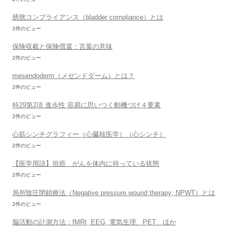
膀胱コンプライアンス（bladder compliance）とは
2件のビュー
保険収載と保険償還：言葉の意味
2件のビュー
mesendoderm（メゼンドダーム）とは？
2件のビュー
特29第2項 進歩性 容易に思いつく動機づけ４要素
2件のビュー
心筋シンチグラフィー（心臓核医学）（心シンチ）
2件のビュー
【医学用語】担癌 がんを体内に持っている状態
2件のビュー
局所陰圧閉鎖療法（Negative pressure wound therapy; NPWT）とは
2件のビュー
脳活動の計測方法：fMRI, EEG, 電気生理、PET、ほか