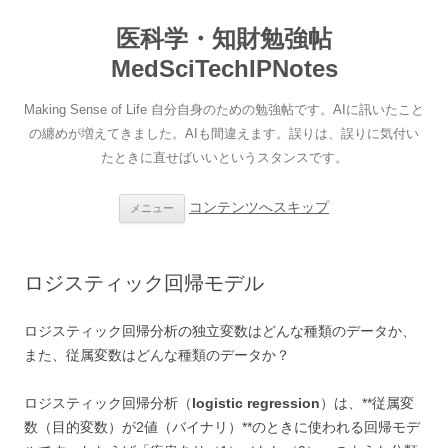
医科学・知財勉強帖
MedSciTechIPNotes
Making Sense of Life 自分自身のための勉強帖です。AIに訊いたこと
の纏めが増えてきました。AIも間違えます。誤りは、誤りに気付い
たときに直せばいいというスタンスです。
コンテンツへスキップ
メニュー
ロジスティック回帰モデル
ロジスティック回帰分析の独立変数はどんな種類のデータか、
また、従属変数はどんな種類のデータか？
ロジスティック回帰分析（
logistic regression
）は、**従属変
数（目的変数）が2値（バイナリ）**のときに使われる回帰モデ