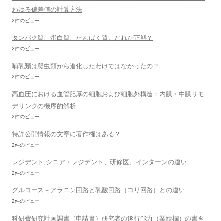
わゆる偏差値の計算方法
2件のビュー
タンパク質、蛋白質、たんぱく質、どれが正解？
2件のビュー
哺乳類は爬虫類から進化したわけではなかったの？
2件のビュー
高血圧における血管肥厚の細胞および細胞外構造：内膜・中膜リモ
デリングの機序的解析
2件のビュー
特許公開情報の文章に著作権はある？
2件のビュー
レジデント,シニア・レジデント、研修医、インターンの違い
2件のビュー
グルコース－アラニン回路と乳酸回路（コリ回路）との違い
2件のビュー
科研費研究計画調書（申請書）研究者の遂行能力（業績欄）の書き