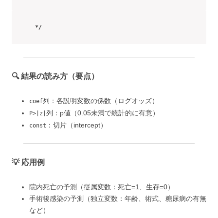
*/
🔍 結果の読み方（要点）
列：各説明変数の係数（ログオッズ）
coef
列：p値（0.05未満で統計的に有意）
P>|z|
：切片（intercept）
const
💡 応用例
院内死亡の予測（従属変数：死亡=1、生存=0）
手術後感染の予測（独立変数：年齢、術式、糖尿病の有無
など）