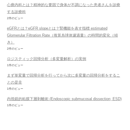
心療内科とは？精神的な要因で身体が不調になった患者さんを診療
する診療科
2件のビュー
eGFRとは？eGFR slopeとは？腎機能を表す指標 estimated
Glomerular Filtration Rate（推算糸球体濾過量）の時間的変化（傾
き）
2件のビュー
ロジスティック回帰分析（多変量解析）の実例
1件のビュー
まず単変量で回帰分析を行ってから次に多変量の回帰分析をするこ
との是非
1件のビュー
内視鏡的粘膜下層剥離術 (Endoscopic submucosal dissection; ESD)
1件のビュー