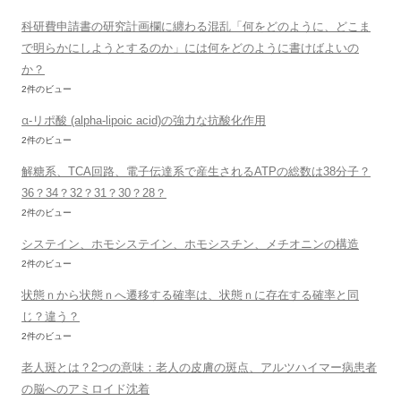
科研費申請書の研究計画欄に纏わる混乱「何をどのように、どこま
で明らかにしようとするのか」には何をどのように書けばよいの
か？
2件のビュー
α-リポ酸 (alpha-lipoic acid)の強力な抗酸化作用
2件のビュー
解糖系、TCA回路、電子伝達系で産生されるATPの総数は38分子？
36？34？32？31？30？28？
2件のビュー
システイン、ホモシステイン、ホモシスチン、メチオニンの構造
2件のビュー
状態ｎから状態ｎへ遷移する確率は、状態ｎに存在する確率と同
じ？違う？
2件のビュー
老人斑とは？2つの意味：老人の皮膚の斑点、アルツハイマー病患者
の脳へのアミロイド沈着