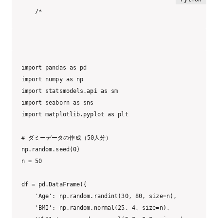
/*
import pandas as pd

import numpy as np

import statsmodels.api as sm

import seaborn as sns

import matplotlib.pyplot as plt

# ダミーデータの作成（50人分）

np.random.seed(0)

n = 50

df = pd.DataFrame({

    'Age': np.random.randint(30, 80, size=n),          
    'BMI': np.random.normal(25, 4, size=n),            