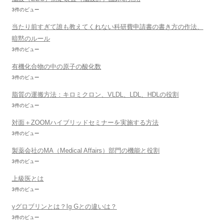
3件のビュー
当たり前すぎて誰も教えてくれない科研費申請書の書き方の作法、
暗黙のルール
3件のビュー
有機化合物の中の原子の酸化数
3件のビュー
脂質の運搬方法：キロミクロン、VLDL、LDL、HDLの役割
3件のビュー
対面＋ZOOMハイブリッドセミナーを実施する方法
3件のビュー
製薬会社のMA（Medical Affairs）部門の機能と役割
3件のビュー
上級医とは
3件のビュー
γグロブリンとは？Ig Gとの違いは？
3件のビュー