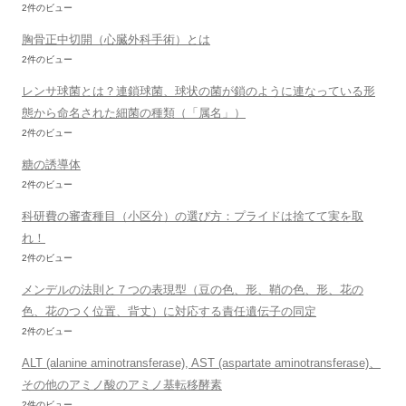
2件のビュー
胸骨正中切開（心臓外科手術）とは
2件のビュー
レンサ球菌とは？連鎖球菌、球状の菌が鎖のように連なっている形
態から命名された細菌の種類（「属名」）
2件のビュー
糖の誘導体
2件のビュー
科研費の審査種目（小区分）の選び方：プライドは捨てて実を取
れ！
2件のビュー
メンデルの法則と７つの表現型（豆の色、形、鞘の色、形、花の
色、花のつく位置、背丈）に対応する責任遺伝子の同定
2件のビュー
ALT (alanine aminotransferase), AST (aspartate aminotransferase)、
その他のアミノ酸のアミノ基転移酵素
2件のビュー