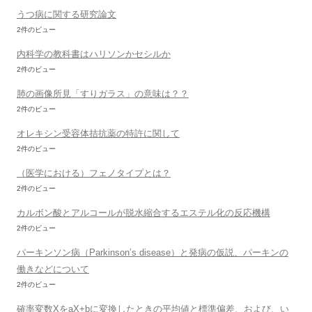
うつ病に関する研究論文
2件のビュー
内科学の教科書はハリソンかセシルか
2件のビュー
肺の画像所見「すりガラス」の意味は？？
2件のビュー
オレキシン受容体拮抗薬の特許に関して
2件のビュー
（医学における）フェノタイプとは？
2件のビュー
カルボン酸とアルコールが脱水縮合するエステル化の反応機構
2件のビュー
パーキンソン病（Parkinson’s disease）と発病の仮説、パーキンの
働きなどについて
2件のビュー
確率変数XをaX+bに変換したときの平均値と標準偏差、および、い