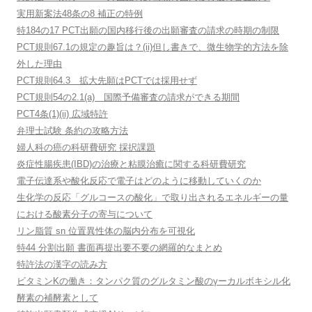
実用新案法48条の8 補正の特例
特184の17 PCT出願の国内移行後の出願審査の請求の時期の制限
PCT規則67.1の規定の趣旨は？(ii)但し書きで、微生物学的方法を除
外した理由
PCT規則64.3 拡大先願はPCTでは採用せず
PCT規則54の2.1(a) 国際予備審査の請求ができる期間
PCT4条(1)(ii) 広域特許
弁理士試験 条約の攻略方法
婦人科の癌の科研費研究 採択課題
炎症性腸疾患(IBD)の治療と粘膜治癒に関する科研費研究
電子伝達系や酸化反応で電子はどのように移動していくのか
生化学の反応「グルコースの酸化」で取り出されるエネルギーの量
における酸素分子の寄与について
リン脂質 sn 位置異性体の脳内分布を可視化
特44 分割出願 書面再提出要不要の網羅的なまとめ
特許法の漢字の読み方
ビタミンKの働き：タンパク質のグルタミン酸のγーカルボキシル化
酵素の補酵素として