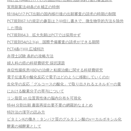
実用新案法48条の8 補正の特例
特184の17 PCT出願の国内移行後の出願審査の請求の時期の制限
PCT規則67.1の規定の趣旨は？(ii)但し書きで、微生物学的方法を除外
した理由
PCT規則64.3 拡大先願はPCTでは採用せず
PCT規則54の2.1(a) 国際予備審査の請求ができる期間
PCT4条(1)(ii) 広域特許
弁理士試験 条約の攻略方法
婦人科の癌の科研費研究 採択課題
炎症性腸疾患(IBD)の治療と粘膜治癒に関する科研費研究
電子伝達系や酸化反応で電子はどのように移動していくのか
生化学の反応「グルコースの酸化」で取り出されるエネルギーの量
における酸素分子の寄与について
リン脂質 sn 位置異性体の脳内分布を可視化
特44 分割出願 書面再提出要不要の網羅的なまとめ
特許法の漢字の読み方
ビタミンKの働き：タンパク質のグルタミン酸のγーカルボキシル化
酵素の補酵素として