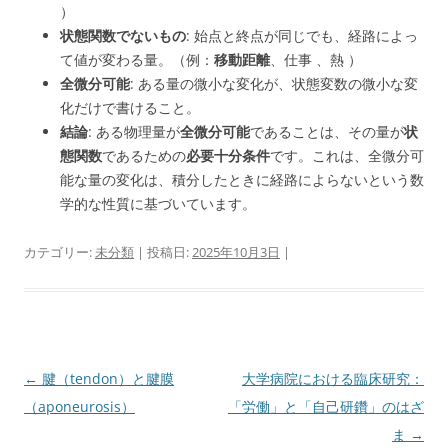
）
状態関数でないもの
: 始点と終点が同じでも、経路によっ
て値が変わる量。（例：
移動距離
、仕事 、熱 ）
全微分可能
: ある量の微小な変化が、状態変数の微小な変
化だけで書けること。
結論
: ある物理量が
全微分可能
であることは、その量が
状
態関数
であるための
必要十分条件
です。これは、全微分可
能な量の変化は、積分したときに経路によらないという数
学的な性質に基づいています。
カテゴリー:
未分類
| 投稿日:
2025年10月3日
|
投
←
腱（tendon）と腱膜
大学病院における臨床研究：
稿
（aponeurosis）
「労働」と「自己研鑽」のはざ
ナ
ま
→