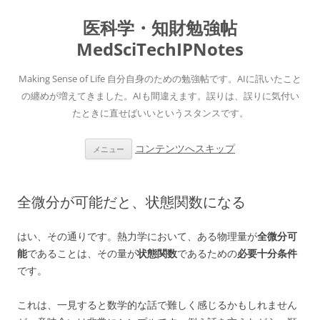
医科学・知財勉強帖
MedSciTechIPNotes
Making Sense of Life 自分自身のための勉強帖です。AIに訊いたこと
の纏めが増えてきました。AIも間違えます。誤りは、誤りに気付い
たときに直せばいいというスタンスです。
コンテンツへスキップ
メニュー
全微分が可能だと、状態関数になる
はい、その通りです。熱力学において、ある物理量が
全微分可
能
であることは、その量が
状態関数
であるための
必要十分条件
です。
これは、一見すると数学的な話で難しく感じるかもしれません