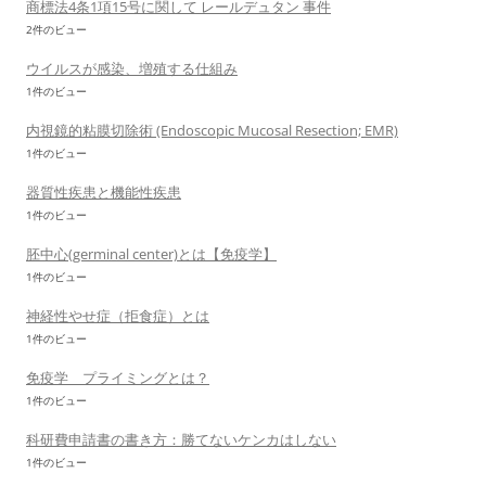
商標法4条1項15号に関して レールデュタン 事件
2件のビュー
ウイルスが感染、増殖する仕組み
1件のビュー
内視鏡的粘膜切除術 (Endoscopic Mucosal Resection; EMR)
1件のビュー
器質性疾患と機能性疾患
1件のビュー
胚中心(germinal center)とは【免疫学】
1件のビュー
神経性やせ症（拒食症）とは
1件のビュー
免疫学 プライミングとは？
1件のビュー
科研費申請書の書き方：勝てないケンカはしない
1件のビュー