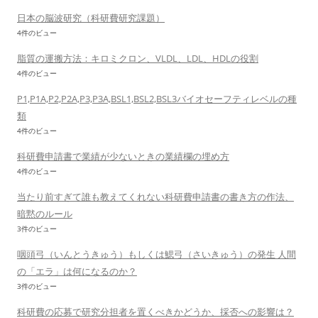
日本の脳波研究（科研費研究課題）
4件のビュー
脂質の運搬方法：キロミクロン、VLDL、LDL、HDLの役割
4件のビュー
P1,P1A,P2,P2A,P3,P3A,BSL1,BSL2,BSL3バイオセーフティレベルの種
類
4件のビュー
科研費申請書で業績が少ないときの業績欄の埋め方
4件のビュー
当たり前すぎて誰も教えてくれない科研費申請書の書き方の作法、
暗黙のルール
3件のビュー
咽頭弓（いんとうきゅう）もしくは鰓弓（さいきゅう）の発生 人間
の「エラ」は何になるのか？
3件のビュー
科研費の応募で研究分担者を置くべきかどうか、採否への影響は？