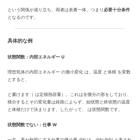
という関係が成り立ち、両者は表裏一体、つまり
必要十分条件
となるのです。
具体的な例
状態関数：内部エネルギー U
理想気体の内部エネルギー の微小変化 は、温度 と体積 を変数
とすると、
と書けます（ は定積熱容量）。これは全微分の形をしており、
積分するとその変化量は経路によらず、始状態と終状態の温度
と体積だけで決まります。したがって、 は状態関数です。
状態関数でない：仕事 W
一方、系が外部にする仕事の微小量 dW は、dW=PdV と表され