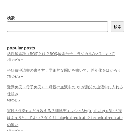
ビ
ゲ
検索
ー
検索
シ
ョ
ン
popular posts
活性酸素種（ROS)とは？ROS,酸素分子、ラジカルなどについて
7件のビュー
科研費申請書の書き方：学術的な問いを書いて、差別化をはかろう
7件のビュー
受動免疫（母子免疫）：母親の血液中のIgGが胎児の血液中に入れる
仕組み
6件のビュー
実験の例数nはどう数える？細胞ディッシュ3枚(triplicate)ｘ3回の実
験をn=9としてよい？ダメ！biological replicateとtechnical replicate
の違い
6件のビュー