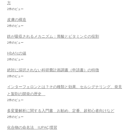
方
2件のビュー
皮膚の構造
2件のビュー
鉄が吸収されるメカニズム：胃酸とビタミンＣの役割
2件のビュー
HbA1cの値
2件のビュー
絶対に採択されない科研費計画調書（申請書）の特徴
2件のビュー
インターフェロンとは？その種類と効果、セルシグナリング、発見
と製剤の開発の歴史
2件のビュー
多変量解析に関する入門書 お勧め、定番、超初心者向けなど
2件のビュー
化合物の命名法 IUPAC,慣習