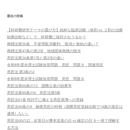
最近の投稿
【科研費研究テーマの選び方】純粋な臨床試験（単剤 vs. ２剤の治療
効果比較など）で、科研費に採択されうるか？
商標法第50条 不使用取消審判: 取消と無効の違い？
商標法第47条の第2項 地域団体商標の除斥
意匠法第26条第1項と第2項の違い
令和8年度弁理士試験短答問題 意匠 問題９ 関連意匠
意匠法 第3条の2
令和8年度弁理士試験短答問題 意匠 問題８
意匠法第60条の12 国際公表の効果等
意匠法第60条の6、意匠法第9条
意匠法61条 特許庁に備える意匠原簿への登録
意匠法60条の9 秘密意匠の特例（国際意匠登録出願で14条の規定は
適用しない）
意匠法60の22：起算日が謄本送達の日 vs 確定の日 を一発で理解す
る方法