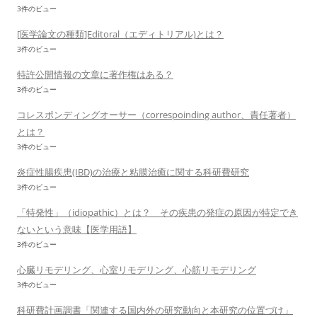
3件のビュー
[医学論文の種類]Editoral（エディトリアル)とは？
3件のビュー
特許公開情報の文章に著作権はある？
3件のビュー
コレスポンディングオーサー（correspoinding author、責任著者）
とは？
3件のビュー
炎症性腸疾患(IBD)の治療と粘膜治癒に関する科研費研究
3件のビュー
「特発性」（idiopathic）とは？ その疾患の発症の原因が特定でき
ないという意味【医学用語】
3件のビュー
心臓リモデリング、心室リモデリング、心筋リモデリング
3件のビュー
科研費計画調書「関連する国内外の研究動向と本研究の位置づけ」