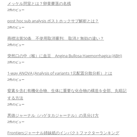
メッケル憩室とは？卵黄嚢茎の名残
2件のビュー
post hoc sub analysis ポストホックサブ解析とは？
2件のビュー
商標法第50条 不使用取消審判: 取消と無効の違い？
2件のビュー
突然口の中（喉）に血豆 Angina Bullosa Haemorrhagica (ABH)
2件のビュー
1-way ANOVA (Analysis of variants 1元配置分散分析）とは
2件のビュー
窒素を含む有機化合物、生体に重要な化合物の構造を全部、丸暗記
する方法
2件のビュー
悪徳ジャーナル（ハゲタカジャーナル）の見分け方
2件のビュー
Frontiersジャーナル姉妹紙のインパクトファクターランキング