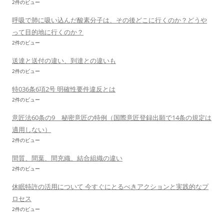
2件のビュー
呼吸で肺に吸い込んだ酸素分子は、その後どこに行くのか？どうや
って目的地に行くのか？
2件のビュー
送達と送付の違い、到達との違いも
2件のビュー
特036条6項2号 明確性要件違反とは
2件のビュー
意匠法60条の9 秘密意匠の特例（国際意匠登録出願で14条の規定は
適用しない）
2件のビュー
間質、間葉、間充織、結合組織の違い
2件のビュー
休眠特許の活用について 今すぐにとるべきアクションと実践的なプ
ロセス
2件のビュー