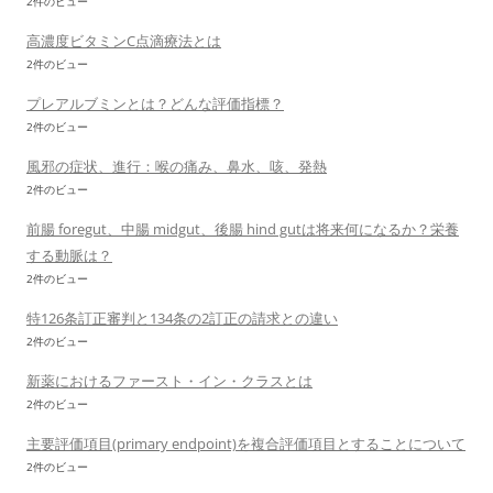
2件のビュー
高濃度ビタミンC点滴療法とは
2件のビュー
プレアルブミンとは？どんな評価指標？
2件のビュー
風邪の症状、進行：喉の痛み、鼻水、咳、発熱
2件のビュー
前腸 foregut、中腸 midgut、後腸 hind gutは将来何になるか？栄養
する動脈は？
2件のビュー
特126条訂正審判と134条の2訂正の請求との違い
2件のビュー
新薬におけるファースト・イン・クラスとは
2件のビュー
主要評価項目(primary endpoint)を複合評価項目とすることについて
2件のビュー