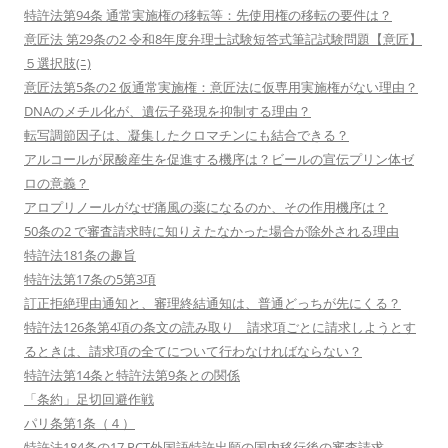
特許法第94条 通常実施権の移転等：先使用権の移転の要件は？
意匠法 第29条の2 令和8年度弁理士試験短答式筆記試験問題【意匠】
５選択肢(ﾆ)
意匠法第5条の2 仮通常実施権：意匠法に仮専用実施権がない理由？
DNAのメチル化が、遺伝子発現を抑制する理由？
転写調節因子は、凝集したクロマチンにも結合できる？
アルコールが尿酸産生を促進する機序は？ビールの宣伝プリン体ゼ
ロの意義？
アロプリノールがなぜ痛風の薬になるのか、その作用機序は？
50条の2 で審査請求時に知りえたなかった場合が除外される理由
特許法181条の趣旨
特許法第17条の5第3項
訂正拒絶理由通知と、審理終結通知は、普通どっちが先にくる？
特許法126条第4項の条文の読み取り 請求項ごとに請求しようとす
るときは、請求項の全てについて行わなければならない？
特許法第14条と特許法第9条との関係
「条約」足切回避作戦
パリ条第1条（４）
特許法184条の17 PCT外国語特許出願の国内移行後の審査請求