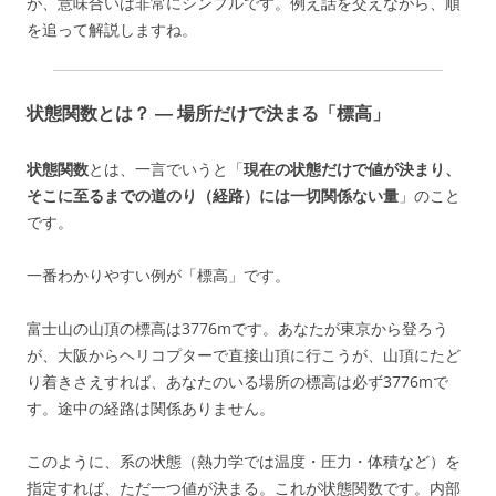
が、意味合いは非常にシンプルです。例え話を交えながら、順
を追って解説しますね。
状態関数とは？ ― 場所だけで決まる「標高」
状態関数
とは、一言でいうと「
現在の状態だけで値が決まり、
そこに至るまでの道のり（経路）には一切関係ない量
」のこと
です。
一番わかりやすい例が「標高」です。
富士山の山頂の標高は3776mです。あなたが東京から登ろう
が、大阪からヘリコプターで直接山頂に行こうが、山頂にたど
り着きさえすれば、あなたのいる場所の標高は必ず3776mで
す。途中の経路は関係ありません。
このように、系の状態（熱力学では温度・圧力・体積など）を
指定すれば、ただ一つ値が決まる。これが状態関数です。内部