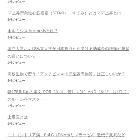
2件のビュー
ST上昇型急性心筋梗塞（STEMI）（すてみ）とは？ST上昇とは
2件のビュー
ホルミシス hormesisとは？
2件のビュー
国立大学および私立大学が日本政府から受ける助成金の種類や趣旨
の違いについて
2件のビュー
高校生物で習う「アクチビン＝中胚葉誘導物質」は正しいのか？
2件のビュー
特178条1項 の条文でOR（又は、若しくは）AND（及び、並びに）
のルールをマスター！
2件のビュー
上級医とは
2件のビュー
ミトコンドリア病、Pol G（DNAポリメラーゼγ）遺伝子変異など