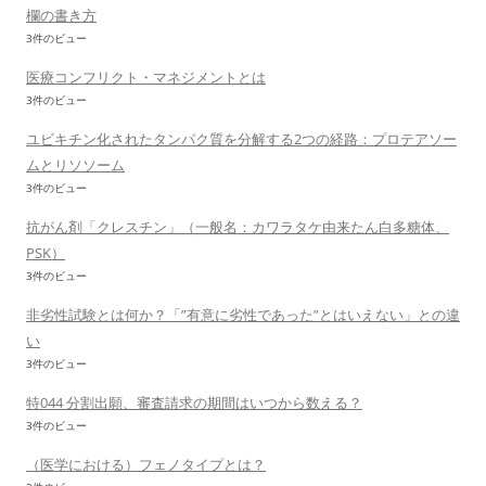
欄の書き方
3件のビュー
医療コンフリクト・マネジメントとは
3件のビュー
ユビキチン化されたタンパク質を分解する2つの経路：プロテアソー
ムとリソソーム
3件のビュー
抗がん剤「クレスチン」（一般名：カワラタケ由来たん白多糖体、
PSK）
3件のビュー
非劣性試験とは何か？「”有意に劣性であった”とはいえない」との違
い
3件のビュー
特044 分割出願、審査請求の期間はいつから数える？
3件のビュー
（医学における）フェノタイプとは？