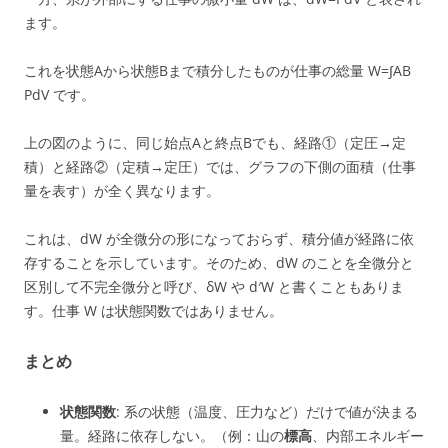
ます。
これを状態Aから状態Bまで積分したものが仕事の総量 W=∫AB​
PdV です。
上の図のように、同じ始点Aと終点Bでも、経路①（定圧→定
積）と経路②（定積→定圧）では、グラフの下側の面積（仕事
量を表す）が全く異なります。
これは、dW が全微分の形になっておらず、積分値が経路に依
存することを示しています。そのため、dW のことを全微分と
区別して不完全微分と呼び、δW や d′W と書くこともありま
す。仕事 W は状態関数ではありません。
まとめ
状態関数
: 系の状態（温度、圧力など）だけで値が決まる
量。経路に依存しない。（例：山の
標高
、内部エネルギー