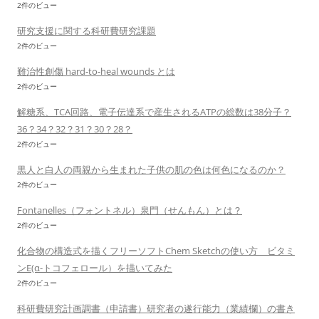
2件のビュー
研究支援に関する科研費研究課題
2件のビュー
難治性創傷 hard-to-heal wounds とは
2件のビュー
解糖系、TCA回路、電子伝達系で産生されるATPの総数は38分子？
36？34？32？31？30？28？
2件のビュー
黒人と白人の両親から生まれた子供の肌の色は何色になるのか？
2件のビュー
Fontanelles（フォントネル）泉門（せんもん）とは？
2件のビュー
化合物の構造式を描くフリーソフトChem Sketchの使い方 ビタミ
ンE(α-トコフェロール）を描いてみた
2件のビュー
科研費研究計画調書（申請書）研究者の遂行能力（業績欄）の書き