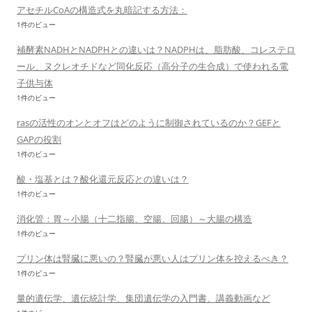
アセチルCoAの構造式を丸暗記する方法：
1件のビュー
補酵素NADHとNADPHとの違いは？NADPHは、脂肪酸、コレステロ
ール、ヌクレオチドなど同化反応（高分子の生合成）で使われる電
子供与体
1件のビュー
rasの活性のオンとオフはどのように制御されているのか？GEFと
GAPの役割
1件のビュー
酸・塩基とは？酸化還元反応との違いは？
1件のビュー
消化管：胃～小腸（十二指腸、空腸、回腸）～大腸の構造
1件のビュー
プリン体は腎臓に悪いの？腎臓が悪い人はプリン体を控えるべき？
1件のビュー
量的遺伝学、遺伝統計学、集団遺伝学の入門書、講義動画など