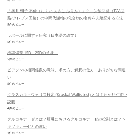
「奥井 朝子 不倫（おくい あさこ ふりん）」クエン酸回路（TCA回
路/クレブス回路）の中間代謝物の化合物の名称を丸暗記する方法
5件のビュー
ラポールに関する研究（日本語の論文）
5件のビュー
標準偏差 1SD、2SDの意味
5件のビュー
ピアソンの相関係数の意味、求め方、解釈の仕方、ありがちな間違
い
5件のビュー
クラスカル・ウォリス検定 (Kruskal-Wallis test) とは？わかりやすい
説明
4件のビュー
グルコキナーゼとは？肝臓におけるグルコキナーゼの役割とは？ヘ
キソキナーゼとの違い
4件のビュー