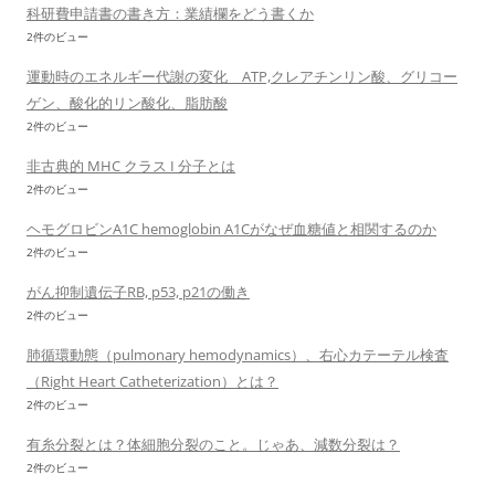
科研費申請書の書き方：業績欄をどう書くか
2件のビュー
運動時のエネルギー代謝の変化 ATP,クレアチンリン酸、グリコー
ゲン、酸化的リン酸化、脂肪酸
2件のビュー
非古典的 MHC クラス I 分子とは
2件のビュー
ヘモグロビンA1C hemoglobin A1Cがなぜ血糖値と相関するのか
2件のビュー
がん抑制遺伝子RB, p53, p21の働き
2件のビュー
肺循環動態（pulmonary hemodynamics）、右心カテーテル検査
（Right Heart Catheterization）とは？
2件のビュー
有糸分裂とは？体細胞分裂のこと。じゃあ、減数分裂は？
2件のビュー