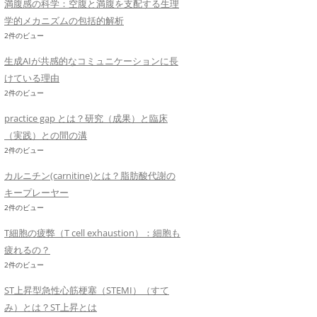
満腹感の科学：空腹と満腹を支配する生理
学的メカニズムの包括的解析
2件のビュー
生成AIが共感的なコミュニケーションに長
けている理由
2件のビュー
practice gap とは？研究（成果）と臨床
（実践）との間の溝
2件のビュー
カルニチン(carnitine)とは？脂肪酸代謝の
キープレーヤー
2件のビュー
T細胞の疲弊（T cell exhaustion）：細胞も
疲れるの？
2件のビュー
ST上昇型急性心筋梗塞（STEMI）（すて
み）とは？ST上昇とは