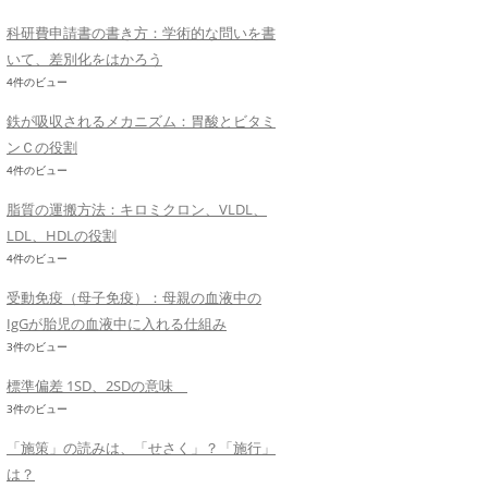
科研費申請書の書き方：学術的な問いを書
いて、差別化をはかろう
4件のビュー
鉄が吸収されるメカニズム：胃酸とビタミ
ンＣの役割
4件のビュー
脂質の運搬方法：キロミクロン、VLDL、
LDL、HDLの役割
4件のビュー
受動免疫（母子免疫）：母親の血液中の
IgGが胎児の血液中に入れる仕組み
3件のビュー
標準偏差 1SD、2SDの意味
3件のビュー
「施策」の読みは、「せさく」？「施行」
は？