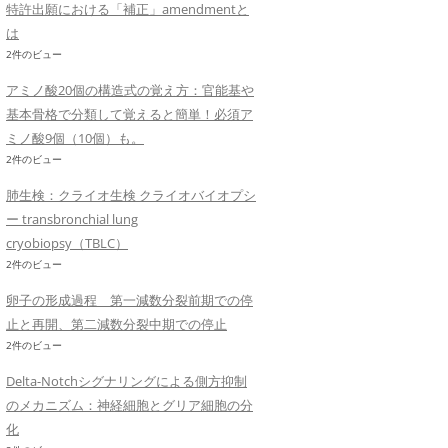
特許出願における「補正」amendmentと
は
2件のビュー
アミノ酸20個の構造式の覚え方：官能基や
基本骨格で分類して覚えると簡単！必須ア
ミノ酸9個（10個）も。
2件のビュー
肺生検：クライオ生検 クライオバイオプシ
ー transbronchial lung
cryobiopsy（TBLC）
2件のビュー
卵子の形成過程 第一減数分裂前期での停
止と再開、第二減数分裂中期での停止
2件のビュー
Delta-Notchシグナリングによる側方抑制
のメカニズム：神経細胞とグリア細胞の分
化