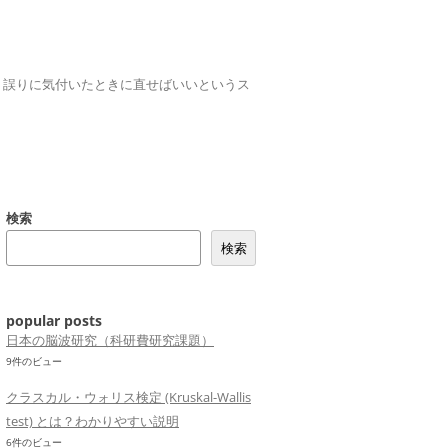
誤りは、誤りに気付いたときに直せばいいというス
検索
検索
popular posts
日本の脳波研究（科研費研究課題）
9件のビュー
クラスカル・ウォリス検定 (Kruskal-Wallis
test) とは？わかりやすい説明
6件のビュー