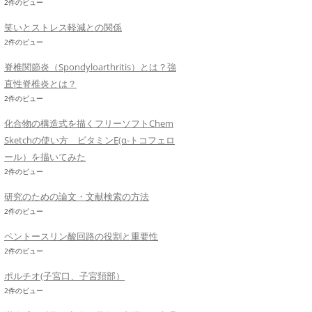
2件のビュー
笑いとストレス軽減との関係
2件のビュー
脊椎関節炎（Spondyloarthritis）とは？強
直性脊椎炎とは？
2件のビュー
化合物の構造式を描くフリーソフトChem
Sketchの使い方 ビタミンE(α-トコフェロ
ール）を描いてみた
2件のビュー
研究のための論文・文献検索の方法
2件のビュー
ペントースリン酸回路の役割と重要性
2件のビュー
ポルチオ(子宮口、子宮頚部）
2件のビュー