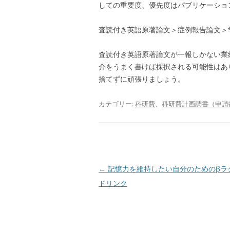
しての重要度、優先度はパブリケーショ
査読付き英語原著論文＞症例報告論文＞
査読付き英語原著論文が一報しかない業
介をうまく書けば採択される可能性はあ
捨てずに頑張りましょう。
カテゴリー:
科研費
、
科研費計画調書（申請
投
←
記憶力を維持したい自分のためのβラ
稿
ドリンク
ナ
ビ
ゲ