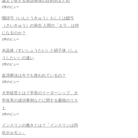
論文で使える英語表現の目的別まとめ
2件のビュー
咽頭弓（いんとうきゅう）もしくは鰓弓
（さいきゅう）の発生 人間の「エラ」は何
になるのか？
2件のビュー
水晶体（すいしょうたい）と硝子体（しょ
うしたい）の違い
2件のビュー
血清療法は今でも使われているの？
2件のビュー
大学経営とは？学長のリーダーシップ、大
学改革の成功事例などに関する書籍のリス
ト
2件のビュー
インスリンの働きとは？「インスリンは同
化ホルモン」