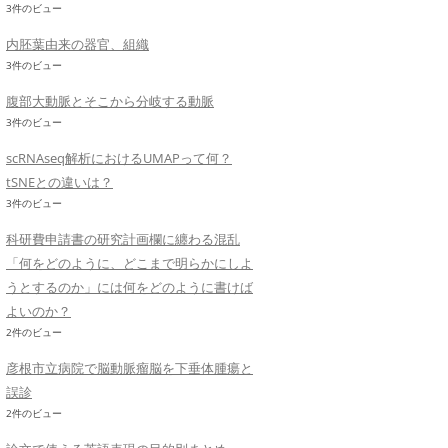
3件のビュー
内胚葉由来の器官、組織
3件のビュー
腹部大動脈とそこから分岐する動脈
3件のビュー
scRNAseq解析におけるUMAPって何？
tSNEとの違いは？
3件のビュー
科研費申請書の研究計画欄に纏わる混乱
「何をどのように、どこまで明らかにしよ
うとするのか」には何をどのように書けば
よいのか？
2件のビュー
彦根市立病院で脳動脈瘤脳を下垂体腫瘍と
誤診
2件のビュー